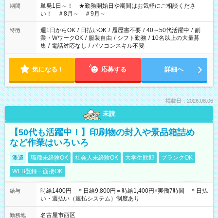
単発1日～！ ★勤務開始日や期間はお気軽にご相談くださ
期間
い！ ＃8月～ ＃9月～
週1日からOK
/
日払いOK
/
履歴書不要
/
40～50代活躍中
/
副
特徴
業・WワークOK
/
服装自由
/
シフト勤務
/
10名以上の大量募
集
/
電話対応なし
/
パソコンスキル不要
気になる！
応募する
詳細へ
掲載日：2026.08.06
未読
【50代も活躍中！】印刷物の封入や景品箱詰め
など作業はいろいろ
派遣
職種未経験OK
社会人未経験OK
大学生歓迎
ブランクOK
WEB登録・面接OK
時給1400円 ＊日給9,800円＝時給1,400円×実働7時間 ＊日払
給与
い・週払い（速払システム）制度あり
名古屋市西区
勤務地