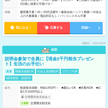
【8月中のスタートOK！急募！】2カ月～ ■ご応募から最短2～
期間
ね。 ※Wワーク希望の方へ 今ご覧のお仕事で希望する勤務時間
3日後に就業が可能です！
と、もう1つのお仕事の勤務時間。 合計で週40時間を超える場
合は応募できません。
履歴書不要
/
40～50代活躍中
/
服装自由
/
シフト勤務
/
10名以
特徴
上の大量募集
/
電話対応なし
/
パソコンスキル不要
気になる！
応募する
詳細へ
掲載日：2026.08.05
未読
説明会参加で全員に【現金2千円相当プレゼン
ト】生活のお手伝い
派遣
職種未経験OK
社会人未経験OK
ブランクOK
WEB登録・面接OK
無資格未経験：時給1450円～ ■週払いOK ■扶養内OK ■日
給与
収1万1600円以上
交通費別途支給あり
交通費全額支給
交通費