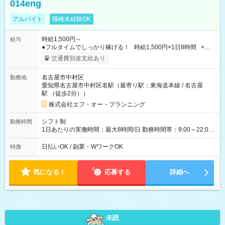
014eng
アルバイト
職種未経験OK
時給1,500円～
給与
●フルタイムでしっかり稼げる！ 時給1,500円×1日8時間 ×週5
日勤務 ＝1日あたり 12,000円 ×22日勤務 ＝月収例 264,000円
交通費別途支給あり
【試用期間】試用期間なし
名古屋市中村区
勤務地
愛知県名古屋市中村区名駅（最寄り駅：東海道本線 / 名古屋
駅 （徒歩2分））
株式会社エフ・オー・プランニング
シフト制
勤務時間
1日あたりの実働時間：最大8時間/日 勤務時間帯：9:00～22:00
【シフト例】 ・9:00～18:00 ・13:00～22:00 ■週5日～OK ■1日
8時間（休憩1時間） 時間帯の相談OKでプライベートも充実 ※
日払いOK / 副業・WワークOK
特徴
残業は一切ありません！ 土日祝を含む週5日のフルタイム勤務
（週休2日制）となりますが、 平日休みの曜日はほぼ希望通りに
取得可能です◎
気になる！
応募する
詳細へ
未読