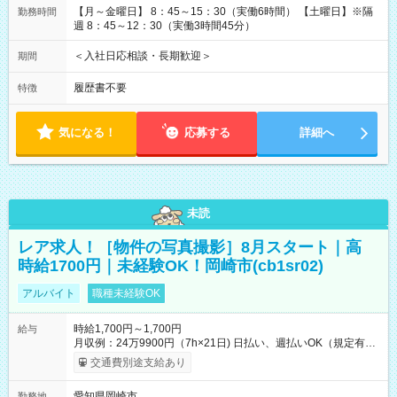
【月～金曜日】 8：45～15：30（実働6時間） 【土曜日】※隔
勤務時間
週 8：45～12：30（実働3時間45分）
＜入社日応相談・長期歓迎＞
期間
履歴書不要
特徴
気になる！
応募する
詳細へ
未読
レア求人！［物件の写真撮影］8月スタート｜高
時給1700円｜未経験OK！岡崎市(cb1sr02)
アルバイト
職種未経験OK
時給1,700円～1,700円
給与
月収例：24万9900円（7h×21日) 日払い、週払いOK（規定有
り） 【試用期間】試用期間なし
交通費別途支給あり
愛知県岡崎市
勤務地