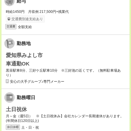
給与
時給1450円 月収例 217,500円+残業代
交通費別途支給あり
全額支給
交通費
勤務地
愛知県みよし市
車通勤OK
黒笹駅車8分、三好ケ丘駅車10分 ※三好池の近くです。（無料駐車場あ
り）
安心の大手グループ♪専門メーカー
勤務曜日
土日祝休
月～金（週5日） ※【土日祝休み】会社カレンダー長期連休があります。
(年間休日120日以上)
土・日・祝
休日休暇