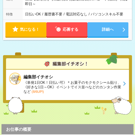
即日～
日払いOK
/
履歴書不要
/
電話対応なし
/
パソコンスキル不要
特徴
気になる！
応募する
詳細へ
編集部イチオシ
《単発1日OK！日払い可》＊お菓子のモクモクシール貼り、
《好きな1日～OK》イベントでイス並べなどのカンタン作業
など
(8/6UP!)
お仕事の概要