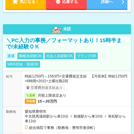
気になる！
応募する
詳細へ
未読
＼PC入力の事務／フォーマットあり！15時半ま
で/未経験ＯＫ
派遣
職種未経験OK
社会人未経験OK
ブランクOK
WEB登録・面接OK
時給1250円～1563円+交通費規定支給 【月収例】時給1250円
給与
×6時間×20日+土曜出勤2回
交通費別途支給あり
月額上限規定あり
交通費
15～20万円
月収例
愛知県豊明市
勤務地
中京競馬場前駅から車10分
/
前後駅から車10分
/
有松駅から
車13分
総合病院で事務（勤務地：豊明市沓掛町）