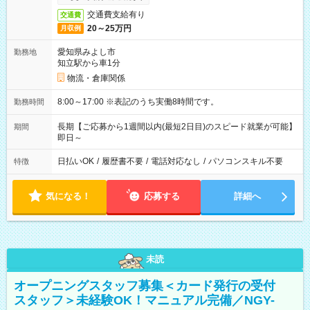
交通費支給有り
交通費
20～25万円
月収例
愛知県みよし市
勤務地
知立駅から車1分
物流・倉庫関係
8:00～17:00 ※表記のうち実働8時間です。
勤務時間
長期【ご応募から1週間以内(最短2日目)のスピード就業が可能】
期間
即日～
日払いOK
/
履歴書不要
/
電話対応なし
/
パソコンスキル不要
特徴
気になる！
応募する
詳細へ
未読
オープニングスタッフ募集＜カード発行の受付
スタッフ＞未経験OK！マニュアル完備／NGY-