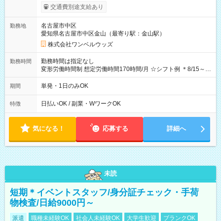
支給！ ※往復500円以内の方は自己負担となります ★日払い
交通費別途支給あり
OK！（規定あり） ┗働いたその日に現金GET♪ お仕事後はコン
ビニATMから 日払い分を引き落とせます！ 【試用期間】試用
名古屋市中区
勤務地
期間なし
愛知県名古屋市中区金山（最寄り駅：金山駅）
株式会社ワンベルウッズ
勤務時間は指定なし
勤務時間
変形労働時間制 想定労働時間170時間/月 ☆シフト例 ＊8/15～
10/26 全日共通 08：00～12：00 17：00～21：00 ＊8/31
～9/19のみ下記シフトもあります！ 12：00～16：00 ＊9/6～
単発・1日のみOK
期間
10/6、10/11～26のみ下記シフトもあります！ 07：00～11：
00
日払いOK / 副業・WワークOK
特徴
気になる！
応募する
詳細へ
未読
短期＊イベントスタッフ/身分証チェック・手荷
物検査/日給9000円～
派遣
職種未経験OK
社会人未経験OK
大学生歓迎
ブランクOK