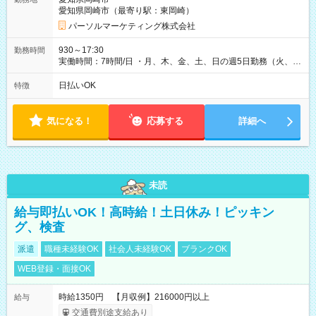
愛知県岡崎市（最寄り駅：東岡崎）
パーソルマーケティング株式会社
930～17:30
勤務時間
実働時間：7時間/日 ・月、木、金、土、日の週5日勤務（火、水
は固定休です／夏季、年末年始等、長期休暇有り！） ・ワンシ
フト！ 残業ほぼナシ（0～5h/月）
日払いOK
特徴
気になる！
応募する
詳細へ
未読
給与即払いOK！高時給！土日休み！ピッキン
グ、検査
派遣
職種未経験OK
社会人未経験OK
ブランクOK
WEB登録・面接OK
時給1350円 【月収例】216000円以上
給与
交通費別途支給あり