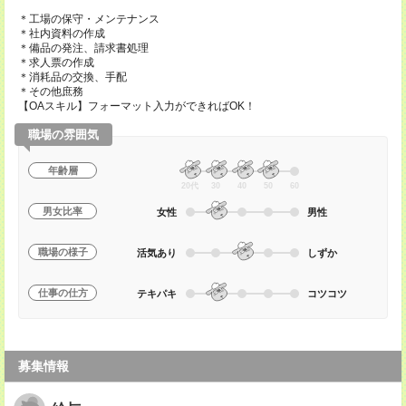
＊工場の保守・メンテナンス
＊社内資料の作成
＊備品の発注、請求書処理
＊求人票の作成
＊消耗品の交換、手配
＊その他庶務
【OAスキル】フォーマット入力ができればOK！
職場の雰囲気
年齢層
20代
30
40
50
60
男女比率
女性
男性
職場の様子
活気あり
しずか
仕事の仕方
テキパキ
コツコツ
募集情報