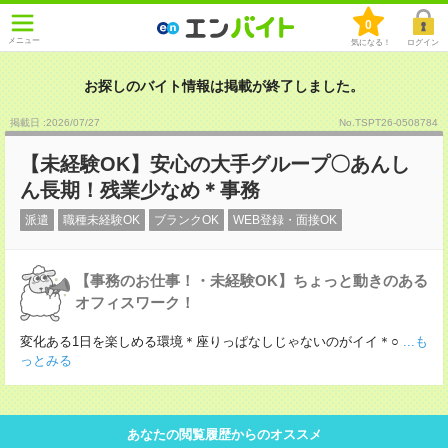
0
メニュー
気になる！
ログイン
お探しのバイト情報は掲載が終了しました。
掲載日 :2026
/
07
/
27
No.TSPT26-0508784
【未経験OK】安心の大手グループ〇あんし
ん長期！残業少なめ＊事務
派遣
職種未経験OK
ブランクOK
WEB登録・面接OK
【事務のお仕事！・未経験OK】ちょっと動きのある
オフィスワーク！
変化ある1日を楽しめる環境＊座りっぱなしじゃないのがイイ＊○
...も
っとみる
あなたの閲覧履歴からのオススメ