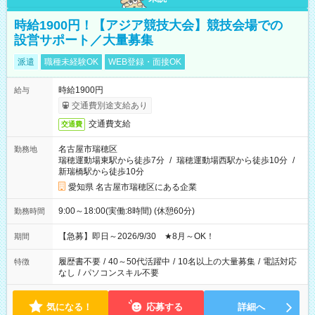
時給1900円！【アジア競技大会】競技会場での
設営サポート／大量募集
派遣
職種未経験OK
WEB登録・面接OK
時給1900円
給与
交通費別途支給あり
交通費支給
交通費
名古屋市瑞穂区
勤務地
瑞穂運動場東駅から徒歩7分
/
瑞穂運動場西駅から徒歩10分
/
新瑞橋駅から徒歩10分
愛知県 名古屋市瑞穂区にある企業
9:00～18:00(実働:8時間) (休憩60分)
勤務時間
【急募】即日～2026/9/30 ★8月～OK！
期間
履歴書不要
/
40～50代活躍中
/
10名以上の大量募集
/
電話対応
特徴
なし
/
パソコンスキル不要
気になる！
応募する
詳細へ