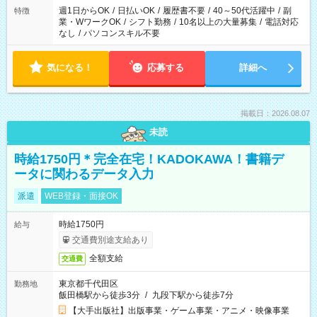
週1日からOK
/
日払いOK
/
履歴書不要
/
40～50代活躍中
/
副
特徴
業・WワークOK
/
シフト勤務
/
10名以上の大量募集
/
電話対応
なし
/
パソコンスキル不要
気になる！
応募する
詳細へ
掲載日：2026.08.07
未読
時給1750円＊完全在宅！KADOKAWA！書籍デ
ータに関わるデータ入力
派遣
WEB登録・面接OK
時給1750円
給与
交通費別途支給あり
全額支給
交通費
東京都千代田区
勤務地
飯田橋駅から徒歩3分
/
九段下駅から徒歩7分
【大手出版社】出版事業・ゲーム事業・アニメ・映像事業