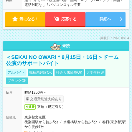
週1日からOK
/
履歴書不要
/
副業・WワークOK
/
シフト勤務
/
特徴
電話対応なし
/
パソコンスキル不要
気になる！
応募する
詳細へ
掲載日：2026.08.04
未読
＜SEKAI NO OWARI＊8月15日・16日＞ドーム
公演のサポートバイト
アルバイト
職種未経験OK
社会人未経験OK
大学生歓迎
ブランクOK
時給1250円～
給与
交通費別途支給あり
支給（規定有り）
交通費
東京都文京区
勤務地
後楽園駅から徒歩5分
/
水道橋駅から徒歩5分
/
春日(東京都)駅
から徒歩7分