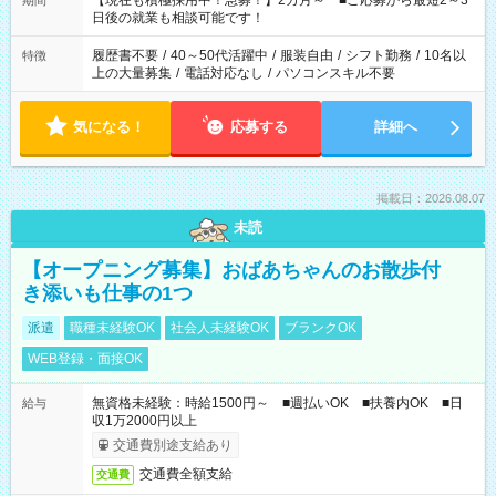
【現在も積極採用中！急募！】2カ月～ ■ご応募から最短2～3
期間
の方へ 今ご覧のお仕事で希望する勤務時間と、もう1つのお仕事
日後の就業も相談可能です！
の勤務時間。 合計で週40時間を超える場合は応募できません。
履歴書不要
/
40～50代活躍中
/
服装自由
/
シフト勤務
/
10名以
特徴
上の大量募集
/
電話対応なし
/
パソコンスキル不要
気になる！
応募する
詳細へ
掲載日：2026.08.07
未読
【オープニング募集】おばあちゃんのお散歩付
き添いも仕事の1つ
派遣
職種未経験OK
社会人未経験OK
ブランクOK
WEB登録・面接OK
無資格未経験：時給1500円～ ■週払いOK ■扶養内OK ■日
給与
収1万2000円以上
交通費別途支給あり
交通費全額支給
交通費