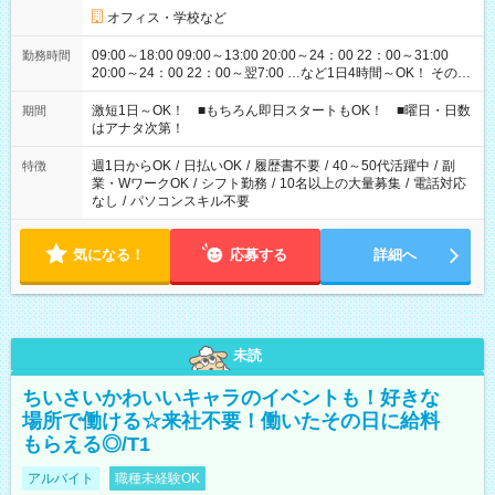
オフィス・学校など
09:00～18:00 09:00～13:00 20:00～24：00 22：00～31:00
勤務時間
20:00～24：00 22：00～翌7:00 …など1日4時間～OK！ その他
シフトもございます！ お気軽にご相談ください！
激短1日～OK！ ■もちろん即日スタートもOK！ ■曜日・日数
期間
はアナタ次第！
週1日からOK
/
日払いOK
/
履歴書不要
/
40～50代活躍中
/
副
特徴
業・WワークOK
/
シフト勤務
/
10名以上の大量募集
/
電話対応
なし
/
パソコンスキル不要
気になる！
応募する
詳細へ
未読
ちいさいかわいいキャラのイベントも！好きな
場所で働ける☆来社不要！働いたその日に給料
もらえる◎/T1
アルバイト
職種未経験OK