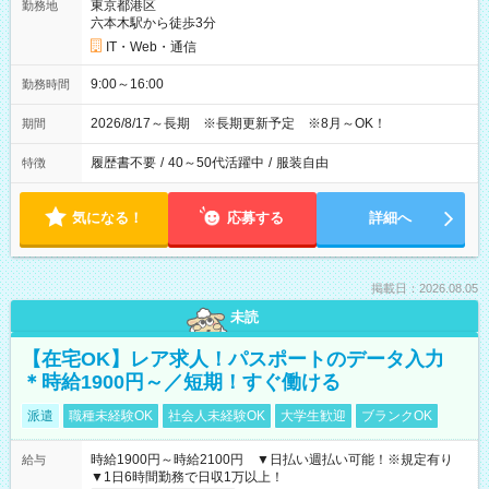
東京都港区
勤務地
六本木駅から徒歩3分
IT・Web・通信
9:00～16:00
勤務時間
2026/8/17～長期 ※長期更新予定 ※8月～OK！
期間
履歴書不要
/
40～50代活躍中
/
服装自由
特徴
気になる！
応募する
詳細へ
掲載日：2026.08.05
未読
【在宅OK】レア求人！パスポートのデータ入力
＊時給1900円～／短期！すぐ働ける
派遣
職種未経験OK
社会人未経験OK
大学生歓迎
ブランクOK
時給1900円～時給2100円 ▼日払い週払い可能！※規定有り
給与
▼1日6時間勤務で日収1万以上！