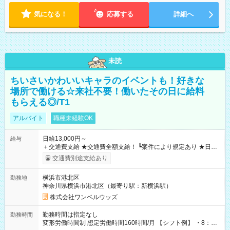
気になる！
応募する
詳細へ
未読
ちいさいかわいいキャラのイベントも！好きな
場所で働ける☆来社不要！働いたその日に給料
もらえる◎/T1
アルバイト
職種未経験OK
日給13,000円～
給与
＋交通費支給 ★交通費全額支給！ ┗案件により規定あり ★日払
いOK！（規定あり） ┗働いたその日に現金GET♪ お仕事後はコ
交通費別途支給あり
ンビニATMから 日払い分を引き落とせます！ 【試用期間】試
用期間なし
横浜市港北区
勤務地
神奈川県横浜市港北区（最寄り駅：新横浜駅）
株式会社ワンベルウッズ
勤務時間は指定なし
勤務時間
変形労働時間制 想定労働時間160時間/月 【シフト例】 ・8：00