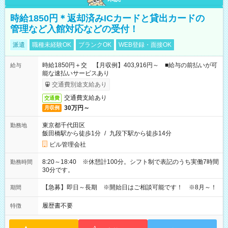
時給1850円＊返却済みICカードと貸出カードの
管理など入館対応などの受付！
派遣
職種未経験OK
ブランクOK
WEB登録・面接OK
時給1850円＋交 【月収例】403,916円～ ■給与の前払いが可
給与
能な速払いサービスあり
交通費別途支給あり
交通費支給あり
交通費
30万円～
月収例
東京都千代田区
勤務地
飯田橋駅から徒歩1分
/
九段下駅から徒歩14分
ビル管理会社
8:20～18:40 ※休憩計100分。シフト制で表記のうち実働7時間
勤務時間
30分です。
【急募】即日～長期 ※開始日はご相談可能です！ ※8月～！
期間
履歴書不要
特徴