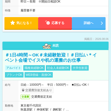
即日～長期 ※開始日相談OK
期間
履歴書不要
特徴
気になる！
応募する
詳細へ
掲載日：2026.08.06
未読
＃1日4時間～OK＃未経験歓迎！＃日払い＊イ
ベント会場でイスや机の運搬のお仕事
アルバイト
職種未経験OK
社会人未経験OK
大学生歓迎
ブランクOK
WEB登録・面接OK
日給：10000円～ 半日：5000円～ ■日払いOK！
給与
交通費別途支給あり
交通費規定支給
交通費
東京都千代田区
勤務地
秋葉原駅
/
神保町駅
/
麹町駅
/
…