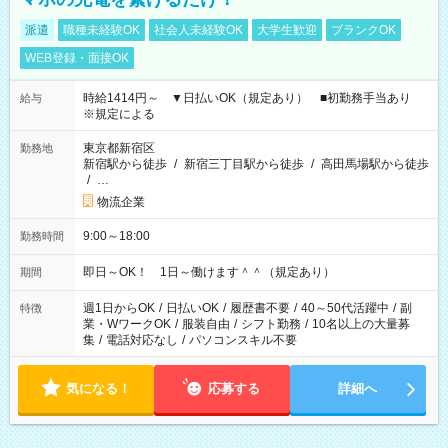
派遣
職種未経験OK
社会人未経験OK
大学生歓迎
ブランクOK
WEB登録・面接OK
時給1414円～ ▼日払いOK（規定あり） ■初勤務手当あり
給与
※規定による
東京都新宿区
勤務地
新宿駅から徒歩
/
新宿三丁目駅から徒歩
/
高田馬場駅から徒歩
/
…
物流企業
9:00～18:00
勤務時間
即日～OK！ 1日～働けます＾＾（規定あり）
期間
週1日からOK
/
日払いOK
/
履歴書不要
/
40～50代活躍中
/
副
特徴
業・WワークOK
/
服装自由
/
シフト勤務
/
10名以上の大量募
集
/
電話対応なし
/
パソコンスキル不要
気になる！
応募する
詳細へ