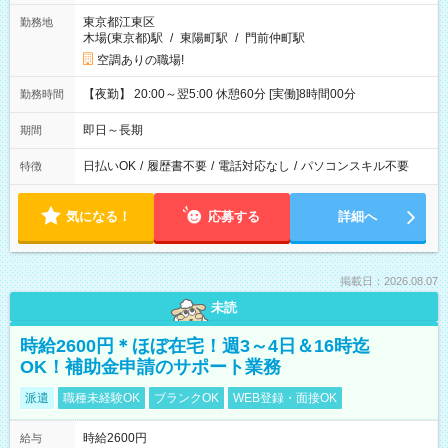
東京都江東区
勤務地
木場(東京都)駅
/
東陽町駅
/
門前仲町駅
空調ありの職場!
【夜勤】 20:00～翌5:00 休憩60分 [実働]8時間00分
勤務時間
即日～長期
期間
日払いOK
/
履歴書不要
/
電話対応なし
/
パソコンスキル不要
特徴
気になる！
応募する
詳細へ
掲載日：2026.08.07
未読
時給2600円＊ほぼ在宅！週3～4日＆16時迄
OK！補助金申請のサポート業務
派遣
職種未経験OK
ブランクOK
WEB登録・面接OK
時給2600円
給与