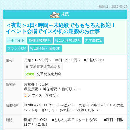
掲載日：2026.08.05
未読
＜夜勤＞1日4時間～未経験でももちろん歓迎！
イベント会場でイスや机の運搬のお仕事
アルバイト
職種未経験OK
社会人未経験OK
大学生歓迎
ブランクOK
WEB登録・面接OK
日給：12500円～ 半日：5000円～ ■日払いOK！
給与
交通費別途支給あり
交通費規定支給
交通費
東京都千代田区
勤務地
秋葉原駅
/
神保町駅
/
麹町駅
/
…
オフィス・学校など
20:00～24：00 22：00～翌7:00 …など1日4時間～OK！ その他
勤務時間
シフトもございます！ お気軽にご相談ください！
激短1日～OK！ ■もちろん即日スタートもOK！ ■曜日・日数
期間
はアナタ次第！