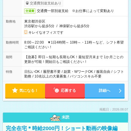
交通費別途支給あり
交通費一部別途支給 ※お仕事によって変動あり
交通費
東京都渋谷区
勤務地
渋谷駅から徒歩5分
/
神泉駅から徒歩5分
キレイなオフィスです
8:00～22:00 ▼1日4時間～ 10時～・11時～など、シフト希望
勤務時間
ご相談ください！
【急募】即日～短期も長期もOK！最短翌月末まで 1か月ごとの
期間
更新が可能！開始日もご相談ください！
日払いOK
/
履歴書不要
/
副業・WワークOK
/
服装自由
/
シフト
特徴
勤務
/
10名以上の大量募集
/
パソコンスキル不要
気になる！
応募する
詳細へ
掲載日：2026.08.07
未読
完全在宅＊時給2000円！ショート動画の映像編