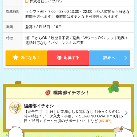
株式会社ライブパワー
＜シフト例＞ 7:00～23:00 13:30～22:00 上記の時間から好きな
勤務時間
時間を選べます！ ※時間は変更となる可能性があります
急募！8月15日・16日
期間
週1日からOK
/
履歴書不要
/
副業・WワークOK
/
シフト勤務
/
特徴
電話対応なし
/
パソコンスキル不要
気になる！
応募する
詳細へ
編集部イチオシ
【完全在宅！】難しい業務なし＆電話なし！ゆっくりの11
時～時短＊データ入力・事務、＜SEKAI NO OWARI＊8月15
日・16日＞ドーム公演のサポートバイトなど
(8/7UP!)