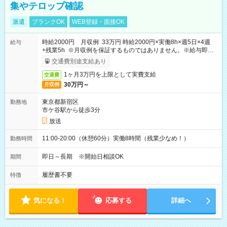
集やテロップ確認
派遣
ブランクOK
WEB登録・面接OK
時給2000円 月収例 33万円 時給2000円×実働8h×週5日×4週
給与
+残業5h ※月収例を保証するものではありません。※給与即受
取りサービス利用可（利用条件有）
交通費別途支給あり
1ヶ月3万円を上限として実費支給
交通費
30万円～
月収例
東京都新宿区
勤務地
市ケ谷駅から徒歩3分
放送
11:00-20:00（休憩60分）実働8時間（残業少なめ！）
勤務時間
即日～長期 ※開始日相談OK
期間
履歴書不要
特徴
気になる！
応募する
詳細へ