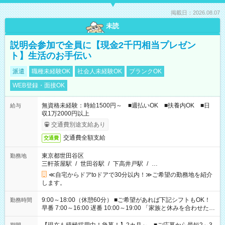
掲載日：2026.08.07
未読
説明会参加で全員に【現金2千円相当プレゼン
ト】生活のお手伝い
派遣
職種未経験OK
社会人未経験OK
ブランクOK
WEB登録・面接OK
無資格未経験：時給1500円～ ■週払いOK ■扶養内OK ■日
給与
収1万2000円以上
交通費別途支給あり
交通費全額支給
交通費
東京都世田谷区
勤務地
三軒茶屋駅
/
世田谷駅
/
下高井戸駅
/
…
≪自宅からドアtoドアで30分以内！≫ご希望の勤務地を紹介
します。
9:00～18:00（休憩60分） ■ご希望があれば下記シフトもOK！
勤務時間
早番 7:00～16:00 遅番 10:00～19:00 「家族と休みを合わせた
い」 「余裕を持って夕飯の準備がしたい」 「できれば残業はし
たくない」 など、ご希望を教えてくださいね。 ※Wワーク希望