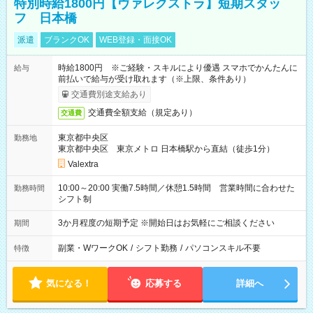
特別時給1800円【ヴァレクストラ】短期スタッ
フ 日本橋
派遣
ブランクOK
WEB登録・面接OK
時給1800円 ※ご経験・スキルにより優遇 スマホでかんたんに
給与
前払いで給与が受け取れます（※上限、条件あり）
交通費別途支給あり
交通費全額支給（規定あり）
交通費
東京都中央区
勤務地
東京都中央区 東京メトロ 日本橋駅から直結（徒歩1分）
Valextra
10:00～20:00 実働7.5時間／休憩1.5時間 営業時間に合わせた
勤務時間
シフト制
3か月程度の短期予定 ※開始日はお気軽にご相談ください
期間
副業・WワークOK
/
シフト勤務
/
パソコンスキル不要
特徴
気になる！
応募する
詳細へ