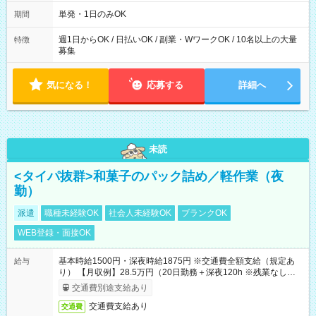
～21：00
単発・1日のみOK
期間
週1日からOK / 日払いOK / 副業・WワークOK / 10名以上の大量
特徴
募集
気になる！
応募する
詳細へ
未読
<タイパ抜群>和菓子のパック詰め／軽作業（夜
勤）
派遣
職種未経験OK
社会人未経験OK
ブランクOK
WEB登録・面接OK
基本時給1500円・深夜時給1875円 ※交通費全額支給（規定あ
給与
り） 【月収例】28.5万円（20日勤務＋深夜120h ※残業なしの場
合）
交通費別途支給あり
交通費支給あり
交通費