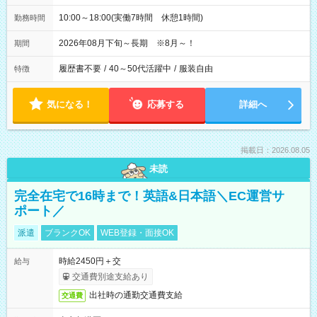
10:00～18:00(実働7時間 休憩1時間)
勤務時間
2026年08月下旬～長期 ※8月～！
期間
履歴書不要
/
40～50代活躍中
/
服装自由
特徴
気になる！
応募する
詳細へ
掲載日：2026.08.05
未読
完全在宅で16時まで！英語&日本語＼EC運営サ
ポート／
派遣
ブランクOK
WEB登録・面接OK
時給2450円＋交
給与
交通費別途支給あり
出社時の通勤交通費支給
交通費