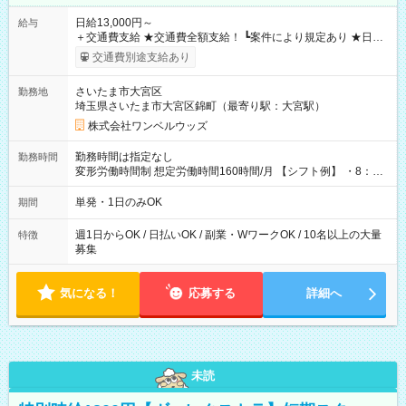
日給13,000円～
給与
＋交通費支給 ★交通費全額支給！ ┗案件により規定あり ★日払
いOK！（規定あり） ┗働いたその日に現金GET♪ お仕事後はコ
交通費別途支給あり
ンビニATMから 日払い分を引き落とせます！ 【試用期間】試
用期間なし
さいたま市大宮区
勤務地
埼玉県さいたま市大宮区錦町（最寄り駅：大宮駅）
株式会社ワンベルウッズ
勤務時間は指定なし
勤務時間
変形労働時間制 想定労働時間160時間/月 【シフト例】 ・8：00
～21：00
単発・1日のみOK
期間
週1日からOK / 日払いOK / 副業・WワークOK / 10名以上の大量
特徴
募集
気になる！
応募する
詳細へ
未読