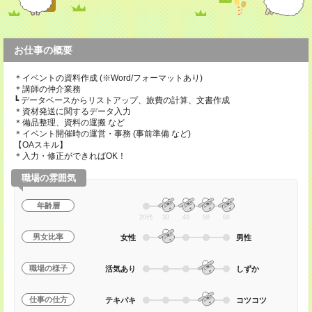
お仕事の概要
＊イベントの資料作成 (※Word/フォーマットあり)
＊講師の仲介業務
┗ データベースからリストアップ、旅費の計算、文書作成
＊資材発送に関するデータ入力
＊備品整理、資料の運搬 など
＊イベント開催時の運営・事務 (事前準備 など)
【OAスキル】
＊入力・修正ができればOK！
職場の雰囲気
年齢層
20代
30
40
50
60
男女比率
女性
男性
職場の様子
活気あり
しずか
仕事の仕方
テキパキ
コツコツ