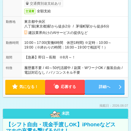
交通費別途支給あり
全額支給
交通費
東京都中央区
勤務地
八丁堀(東京都)駅から徒歩2分
/
茅場町駅から徒歩6分
建設業界向けのAIサービスの提供など
10:00～17:00(実働6時間 休憩1時間) ※定時：10:00～
勤務時間
19:00（※終わりの時間：16:00～19:00で相談可！）
【急募】即日～長期 ※8月～！
期間
履歴書不要
/
40～50代活躍中
/
副業・WワークOK
/
服装自由
/
特徴
電話対応なし
/
パソコンスキル不要
気になる！
応募する
詳細へ
掲載日：2026.08.07
未読
【シフト自由・現金手渡しOK】iPhoneなどス
マホの充電を繋げるだけ！