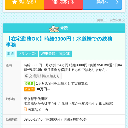
気になる！
応募する
詳細へ
掲載日：2026.08.06
未読
【在宅勤務OK】時給3300円！水道橋での総務
事務
派遣
ブランクOK
WEB登録・面接OK
時給3300円 月収例 54万円 時給3300円×実働7h40m×週5日×4
給与
週+残業10h ※月収例を保証するものではありません。
交通費別途支給あり
1ヶ月3万円を上限として実費支給
交通費
30万円～
月収例
東京都千代田区
勤務地
水道橋駅から徒歩7分
/
九段下駅から徒歩4分
/
飯田橋駅
医薬品メ－カ－
09:00-17:40（休憩60分）実働7時間40分
勤務時間