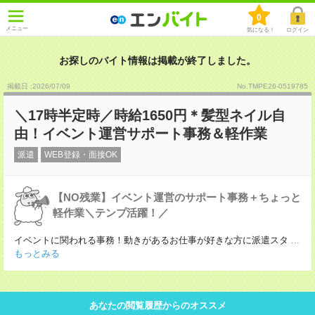
0
メニュー
気になる！
ログイン
お探しのバイト情報は掲載が終了しました。
掲載日 :2026
/
07
/
09
No.TMPE26-0519785
＼17時半定時／時給1650円＊髪型ネイル自
由！イベント運営サポート事務＆軽作業
派遣
WEB登録・面接OK
【NO残業】イベント運営のサポート事務＋ちょっと
軽作業＼テンプ活躍！／
イベントに関われる事務！動きがあるお仕事が好きな方に派遣スタ
...
もっとみる
あなたの閲覧履歴からのオススメ