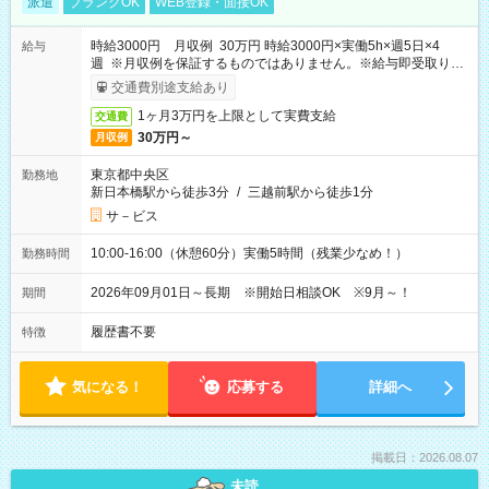
派遣
ブランクOK
WEB登録・面接OK
時給3000円 月収例 30万円 時給3000円×実働5h×週5日×4
給与
週 ※月収例を保証するものではありません。※給与即受取りサ
ービス利用可（利用条件有）
交通費別途支給あり
1ヶ月3万円を上限として実費支給
交通費
30万円～
月収例
東京都中央区
勤務地
新日本橋駅から徒歩3分
/
三越前駅から徒歩1分
サ－ビス
10:00-16:00（休憩60分）実働5時間（残業少なめ！）
勤務時間
2026年09月01日～長期 ※開始日相談OK ※9月～！
期間
履歴書不要
特徴
気になる！
応募する
詳細へ
掲載日：2026.08.07
未読