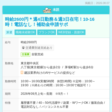
掲載日：2026.08.07
未読
時給2600円＊週4日勤務＆週3日在宅！10-16
時！電話なし！補助金申請サポ
派遣
職種未経験OK
ブランクOK
WEB登録・面接OK
時給2600円
給与
交通費別途支給あり
全額支給
交通費
東京都中央区
勤務地
八丁堀(東京都)駅から徒歩2分
/
茅場町駅から徒歩6分
建設業界向けのAIサービスの提供など
10:00～16:00(実働5時間 休憩1時間) ※定時：10:00～
勤務時間
19:00（※終わりの時間：16:00～19:00で相談可！）
2026年09月上旬～長期 ※9月～！
期間
履歴書不要
/
40～50代活躍中
/
副業・WワークOK
/
服装自由
/
特徴
電話対応なし
/
パソコンスキル不要