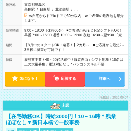
東京都豊島区
勤務地
巣鴨駅
/
目白駅
/
北池袋駅
/
…
≪自宅からドアtoドアで30分以内！≫ご希望の勤務地を紹介
します。
9:00～18:00（休憩60分） ■ご希望があれば下記シフトもOK！
勤務時間
早番 7:00～16:00 遅番 10:00～19:00 夜勤 16:30～翌9:30 「家族
と休みを合わせたい」 「余裕を持って夕飯の準備がしたい」
「できれば残業はしたくない」 など、ご希望を教えてください
【8月中のスタートOK！急募！】2カ月～ ■ご応募から最短2～
期間
ね。 ※Wワーク希望の方へ 今ご覧のお仕事で希望する勤務時間
3日後に就業が可能です！
と、もう1つのお仕事の勤務時間。 合計で週40時間を超える場
合は応募できません。
履歴書不要
/
40～50代活躍中
/
服装自由
/
シフト勤務
/
10名以
特徴
上の大量募集
/
電話対応なし
/
パソコンスキル不要
気になる！
応募する
詳細へ
掲載日：2026.08.07
未読
【在宅勤務OK】時給3000円！10～16時＊残業
ほぼなし▼新日本橋で一般事務