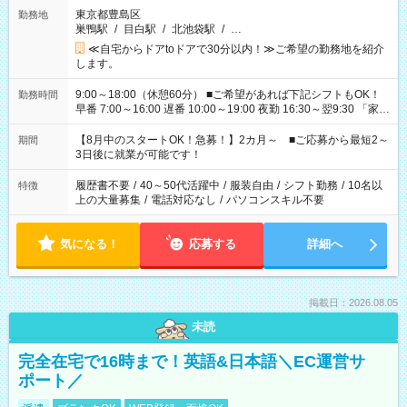
東京都豊島区
勤務地
巣鴨駅
/
目白駅
/
北池袋駅
/
…
≪自宅からドアtoドアで30分以内！≫ご希望の勤務地を紹介
します。
9:00～18:00（休憩60分） ■ご希望があれば下記シフトもOK！
勤務時間
早番 7:00～16:00 遅番 10:00～19:00 夜勤 16:30～翌9:30 「家族
と休みを合わせたい」 「余裕を持って夕飯の準備がしたい」
「できれば残業はしたくない」 など、ご希望を教えてください
【8月中のスタートOK！急募！】2カ月～ ■ご応募から最短2～
期間
ね。 ※Wワーク希望の方へ 今ご覧のお仕事で希望する勤務時間
3日後に就業が可能です！
と、もう1つのお仕事の勤務時間。 合計で週40時間を超える場
合は応募できません。
履歴書不要
/
40～50代活躍中
/
服装自由
/
シフト勤務
/
10名以
特徴
上の大量募集
/
電話対応なし
/
パソコンスキル不要
気になる！
応募する
詳細へ
掲載日：2026.08.05
未読
完全在宅で16時まで！英語&日本語＼EC運営サ
ポート／