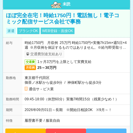
未読
ほぼ完全在宅！時給1750円！電話無し！電子コ
ミック配信サービス会社で事務
派遣
ブランクOK
WEB登録・面接OK
時給1750円 月収例 25万円 時給1750円×実働7h15m×週5日×4
給与
週 ※月収例を保証するものではありません。※給与即受取りサ
ービス利用可（利用条件有）
交通費別途支給あり
1ヶ月3万円を上限として実費支給
交通費
25～30万円
月収例
東京都千代田区
勤務地
御茶ノ水駅から徒歩9分
/
神保町駅から徒歩3分
通信サ－ビス業
09:45-18:00（休憩60分）実働7時間15分（残業少なめ！）
勤務時間
2026年09月01日～長期 ※開始日相談OK ※9月～！
期間
履歴書不要
/
服装自由
特徴