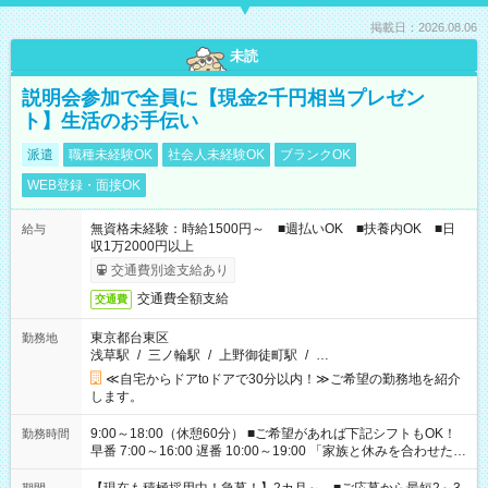
掲載日：2026.08.06
未読
説明会参加で全員に【現金2千円相当プレゼン
ト】生活のお手伝い
派遣
職種未経験OK
社会人未経験OK
ブランクOK
WEB登録・面接OK
無資格未経験：時給1500円～ ■週払いOK ■扶養内OK ■日
給与
収1万2000円以上
交通費別途支給あり
交通費全額支給
交通費
東京都台東区
勤務地
浅草駅
/
三ノ輪駅
/
上野御徒町駅
/
…
≪自宅からドアtoドアで30分以内！≫ご希望の勤務地を紹介
します。
9:00～18:00（休憩60分） ■ご希望があれば下記シフトもOK！
勤務時間
早番 7:00～16:00 遅番 10:00～19:00 「家族と休みを合わせた
い」 「余裕を持って夕飯の準備がしたい」 「できれば残業はし
たくない」 など、ご希望を教えてくださいね。 ※Wワーク希望