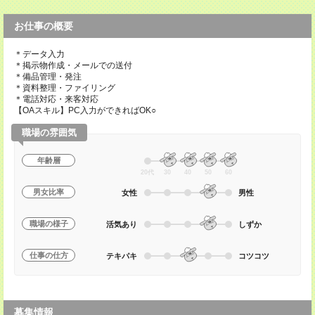
お仕事の概要
＊データ入力
＊掲示物作成・メールでの送付
＊備品管理・発注
＊資料整理・ファイリング
＊電話対応・来客対応
【OAスキル】PC入力ができればOK○
職場の雰囲気
年齢層
20代
30
40
50
60
男女比率
女性
男性
職場の様子
活気あり
しずか
仕事の仕方
テキパキ
コツコツ
募集情報