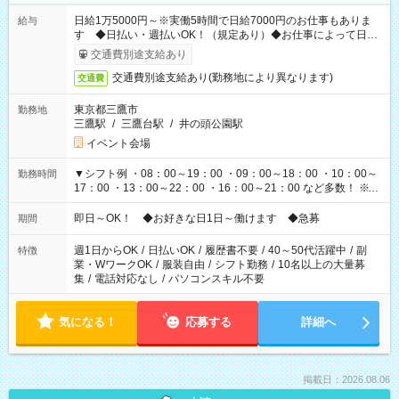
日給1万5000円～※実働5時間で日給7000円のお仕事もありま
給与
す ◆日払い・週払いOK！（規定あり）◆お仕事によって日給
も異なります
交通費別途支給あり
交通費別途支給あり(勤務地により異なります)
交通費
東京都三鷹市
勤務地
三鷹駅
/
三鷹台駅
/
井の頭公園駅
イベント会場
▼シフト例 ・08：00～19：00 ・09：00～18：00 ・10：00～
勤務時間
17：00 ・13：00～22：00 ・16：00～21：00 など多数！ ※お
仕事により勤務時間が異なります
即日～OK！ ◆お好きな日1日～働けます ◆急募
期間
週1日からOK
/
日払いOK
/
履歴書不要
/
40～50代活躍中
/
副
特徴
業・WワークOK
/
服装自由
/
シフト勤務
/
10名以上の大量募
集
/
電話対応なし
/
パソコンスキル不要
気になる！
応募する
詳細へ
掲載日：2026.08.06