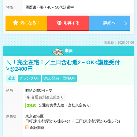
履歴書不要
/
40～50代活躍中
特徴
気になる！
応募する
詳細へ
掲載日：2026.08.06
未読
＼！完全在宅！／土日含む週2～OK<講座受付
>@2400円
派遣
ブランクOK
WEB登録・面接OK
時給2400円＋交
給与
交通費別途支給あり
交通費実費支給（当社規定あり）
交通費
東京都港区
勤務地
田町(東京都)駅から徒歩4分
/
三田(東京都)駅から徒歩7分
金融関連