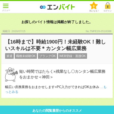
0
メニュー
気になる！
ログイン
お探しのバイト情報は掲載が終了しました。
掲載日 :2026
/
07
/
15
No.TMPE26-0518388
【16時まで】時給1900円！未経験OK！難し
いスキルは不要＊カンタン幅広業務
派遣
職種未経験OK
ブランクOK
WEB登録・面接OK
短い時間ではたらく×残業なし〇カンタン幅広業務
をおまかせ＜神田＞
幅広い庶務業務をおまかせします○PC入力ができればOKお休み
...も
っとみる
あなたの閲覧履歴からのオススメ