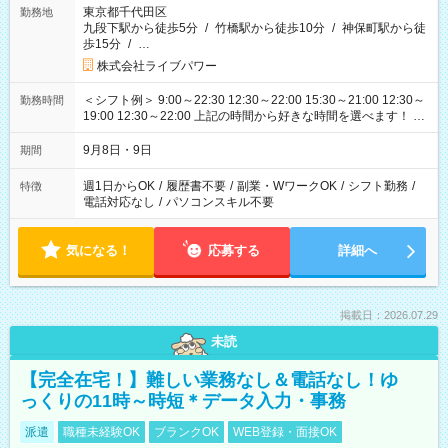
東京都千代田区
勤務地
九段下駅から徒歩5分
/
竹橋駅から徒歩10分
/
神保町駅から徒
歩15分
/
…
株式会社ライブパワー
＜シフト例＞ 9:00～22:30 12:30～22:00 15:30～21:00 12:30～
勤務時間
19:00 12:30～22:00 上記の時間から好きな時間を選べます！ ※
時間は変更となる可能性があります
9月8日・9日
期間
週1日からOK
/
履歴書不要
/
副業・WワークOK
/
シフト勤務
/
特徴
電話対応なし
/
パソコンスキル不要
気になる！
応募する
詳細へ
掲載日：2026.07.29
未読
【完全在宅！】難しい業務なし＆電話なし！ゆ
っくりの11時～時短＊データ入力・事務
派遣
職種未経験OK
ブランクOK
WEB登録・面接OK