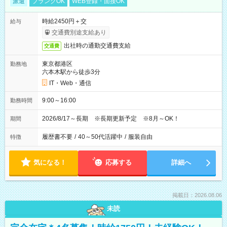
派遣
ブランクOK
WEB登録・面接OK
時給2450円＋交
給与
交通費別途支給あり
出社時の通勤交通費支給
交通費
東京都港区
勤務地
六本木駅から徒歩3分
IT・Web・通信
9:00～16:00
勤務時間
2026/8/17～長期 ※長期更新予定 ※8月～OK！
期間
履歴書不要
/
40～50代活躍中
/
服装自由
特徴
気になる！
応募する
詳細へ
掲載日：2026.08.06
未読