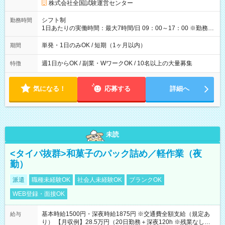
円の場合あり ・国家試験 7:00～13:30（休憩なし） 時給1,300
株式会社全国試験運営センター
円（役割手当＋100円）×6時間＝日収8,400円＋交通費 【試用期
間】試用期間なし
シフト制
勤務時間
1日あたりの実働時間：最大7時間/日 09：00～17：00 ※勤務時
間は 試験により異なります。
単発・1日のみOK / 短期（1ヶ月以内）
期間
週1日からOK / 副業・WワークOK / 10名以上の大量募集
特徴
気になる！
応募する
詳細へ
未読
<タイパ抜群>和菓子のパック詰め／軽作業（夜
勤）
派遣
職種未経験OK
社会人未経験OK
ブランクOK
WEB登録・面接OK
基本時給1500円・深夜時給1875円 ※交通費全額支給（規定あ
給与
り） 【月収例】28.5万円（20日勤務＋深夜120h ※残業なしの場