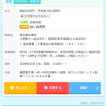
派遣
WEB登録・面接OK
時給2200円 月収例 202,488円
給与
交通費別途支給あり
全額支給
交通費
20～25万円
月収例
東京都台東区
勤務地
上野駅から徒歩2分
/
稲荷町(東京都)駅から徒歩8分
薬品事業（工業薬品の製造販売）（８５．３％）
09:00～17:40(実働7時間40分 休憩1時間) ※時短のご相談可能
勤務時間
です！16時まで/10時～等、お気軽にご相談ください！
2026年10月上旬～長期 ※10月～！
期間
履歴書不要
/
40～50代活躍中
/
副業・WワークOK
/
シフト勤
特徴
務
/
パソコンスキル不要
気になる！
応募する
詳細へ
掲載日：2026.08.05