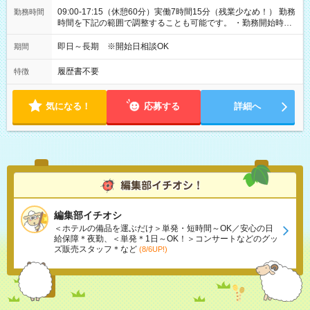
09:00-17:15（休憩60分）実働7時間15分（残業少なめ！） 勤務
勤務時間
時間を下記の範囲で調整することも可能です。 ・勤務開始時
間 09:00～10:00 ・勤務終了時間 16:00～17:15 ・実働
05:00～07:15
即日～長期 ※開始日相談OK
期間
履歴書不要
特徴
気になる！
応募する
詳細へ
編集部イチオシ
＜ホテルの備品を運ぶだけ＞単発・短時間～OK／安心の日
給保障＊夜勤、＜単発＊1日～OK！＞コンサートなどのグッ
ズ販売スタッフ＊など
(8/6UP!)