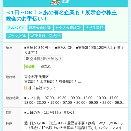
未読
＜1日～OK！＞あの有名企業も！展示会や株主
総会のお手伝い！
アルバイト
職種未経験OK
社会人未経験OK
大学生歓迎
ブランクOK
WEB登録・面接OK
■日給16,840円～ ■日払いOK ■実働3時間5,120円のお仕事あ
給与
ります！
交通費別途支給あり
一部支給
交通費
東京都千代田区
勤務地
東京駅
/
水道橋駅
/
有楽町駅
/
…
株式会社マッシュ
■シフト例 ・07:00～19:30 ・09:00～12:00 ・10:00～17:00 ・
勤務時間
18:00～23:00 ・19:00～07:00 ・20:00～09:00 ・22:00～06:00
etc ★最短で3時間で5,120円のお仕事から 15時間で2万円近く稼
げるお仕事も！ ご希望のお時間に合わせてご紹介！ ※シフトは
■１日のみ・1回だけお仕事OK！
期間
現場によって異なります。 ※勿論、休憩時間はあるのでご安心
ください！
週1日からOK
/
日払いOK
/
履歴書不要
/
副業・WワークOK
/
シ
特徴
フト勤務
/
10名以上の大量募集
/
電話対応なし
/
パソコンスキ