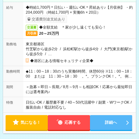
◆時給1,700円＊日払い・週払いOK＊昇給あり♪【月収例】 ・約
給与
204,000円 （時給1,700円 × 実働6h × 20日）
交通費別途支給あり
◆全額支給 ＊家が少し遠くても安心！
交通費
20～25万円
月収例
東京都港区
勤務地
竹芝駅から徒歩2分
/
浜松町駅から徒歩4分
/
大門(東京都)駅か
ら徒歩5分
/
…
◆港区にある情報セキュリティ企業◆
◆11：00～18：30のうち実働6時間、休憩60分 ※11：00～18：
勤務時間
00 または 11：30～18：30 。*。ブランクOK！。*。 例え
ば前職が、 在宅/財団法人/事務/コールセンター/受付/販売/カフェ
スタッフ スイーツ販売/ホテルフロント/化粧品販売/など 様々な
＜急募＞即日～長期／8月～9月～も相談OK！応募から最短即日
期間
業界から入社して活躍されています♪
には選考案内♪
日払いOK
/
履歴書不要
/
40～50代活躍中
/
副業・WワークOK
/
特徴
服装自由
/
電話対応なし
気になる！
応募する
詳細へ