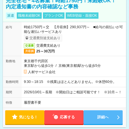
完全在宅＊4名募集！時給1750円！未経験OK！
内定通知書の内容確認など事務
派遣
職種未経験OK
ブランクOK
WEB登録・面接OK
時給1750円＋交 【月収例】290,937円～ ■給与の前払いが可
給与
能な速払いサービスあり
交通費別途支給あり
交通費支給あり
交通費
25～30万円
月収例
東京都千代田区
勤務地
東京駅から徒歩1分
/
京橋(東京都)駅から徒歩5分
人材サービス会社
9:30～18:15 ※残業はほとんどありません。※休憩60分。
勤務時間
2026/10/01～長期 ※開始日はご相談可能です！ ※10月～！
期間
履歴書不要
特徴
気になる！
応募する
詳細へ