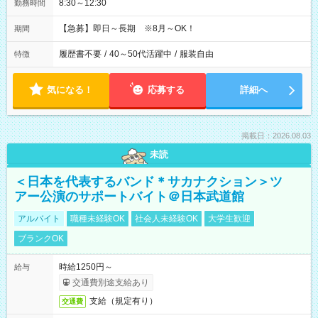
8:30～12:30
勤務時間
【急募】即日～長期 ※8月～OK！
期間
履歴書不要
/
40～50代活躍中
/
服装自由
特徴
気になる！
応募する
詳細へ
掲載日：2026.08.03
未読
＜日本を代表するバンド＊サカナクション＞ツ
アー公演のサポートバイト＠日本武道館
アルバイト
職種未経験OK
社会人未経験OK
大学生歓迎
ブランクOK
時給1250円～
給与
交通費別途支給あり
支給（規定有り）
交通費