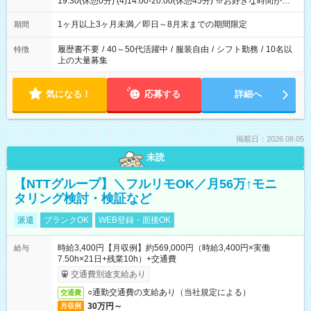
19:30(休憩0分) (4)14:00-20:00(休憩45分) ※お好きな時間が選べ
ます
1ヶ月以上3ヶ月未満／即日～8月末までの期間限定
期間
履歴書不要
/
40～50代活躍中
/
服装自由
/
シフト勤務
/
10名以
特徴
上の大量募集
気になる！
応募する
詳細へ
掲載日：2026.08.05
未読
【NTTグループ】＼フルリモOK／月56万↑モニ
タリング検討・検証など
派遣
ブランクOK
WEB登録・面接OK
時給3,400円【月収例】約569,000円（時給3,400円×実働
給与
7.50h×21日+残業10h）+交通費
交通費別途支給あり
○通勤交通費の支給あり（当社規定による）
交通費
30万円～
月収例