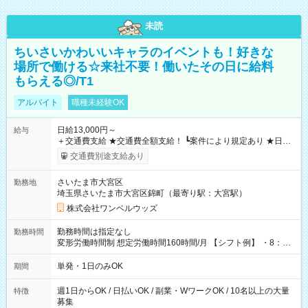
未読
ちいさいかわいいキャラのイベントも！好きな
場所で働ける☆来社不要！働いたその日に給料
もらえる◎/T1
アルバイト
職種未経験OK
日給13,000円～
給与
＋交通費支給 ★交通費全額支給！ ┗案件により規定あり ★日払
いOK！（規定あり） ┗働いたその日に現金GET♪ お仕事後はコ
交通費別途支給あり
ンビニATMから 日払い分を引き落とせます！ 【試用期間】試
用期間なし
さいたま市大宮区
勤務地
埼玉県さいたま市大宮区錦町（最寄り駅：大宮駅）
株式会社ワンベルウッズ
勤務時間は指定なし
勤務時間
変形労働時間制 想定労働時間160時間/月 【シフト例】 ・8：00
～21：00
単発・1日のみOK
期間
週1日からOK / 日払いOK / 副業・WワークOK / 10名以上の大量
特徴
募集