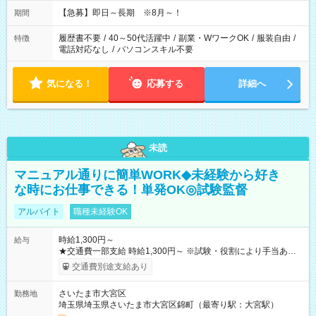
【急募】即日～長期 ※8月～！
期間
履歴書不要
/
40～50代活躍中
/
副業・WワークOK
/
服装自由
/
特徴
電話対応なし
/
パソコンスキル不要
気になる！
応募する
詳細へ
未読
マニュアル通りに簡単WORK◆未経験から好き
な時にお仕事できる！単発OK◎試験監督
アルバイト
職種未経験OK
時給1,300円～
給与
★交通費一部支給 時給1,300円～ ※試験・役割により手当あり
※勤務回数により昇給あり 【即給（前払い）オプションあ
交通費別途支給あり
り！】 希望される場合、勤務から1週間ほどで給与の一部を受け
取れます。 ※手数料418円がかかります。 【過去試験日の収入
さいたま市大宮区
勤務地
例】 ・河合塾模擬試験 8:30～17:30（休憩1時間） 時給1,300円
埼玉県埼玉県さいたま市大宮区錦町（最寄り駅：大宮駅）
×8時間＝日収10,400円＋交通費 ※当日の役割により時給＋100