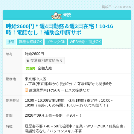
掲載日：2026.08.05
未読
時給2600円＊週4日勤務＆週3日在宅！10-16
時！電話なし！補助金申請サポ
派遣
職種未経験OK
ブランクOK
WEB登録・面接OK
時給2600円
給与
交通費別途支給あり
全額支給
交通費
東京都中央区
勤務地
八丁堀(東京都)駅から徒歩2分
/
茅場町駅から徒歩6分
建設業界向けのAIサービスの提供など
10:00～16:00(実働5時間 休憩1時間) ※定時：10:00～
勤務時間
19:00（※終わりの時間：16:00～19:00で相談可！）
2026年09月上旬～長期 ※9月～！
期間
履歴書不要
/
40～50代活躍中
/
副業・WワークOK
/
服装自由
/
特徴
電話対応なし
/
パソコンスキル不要