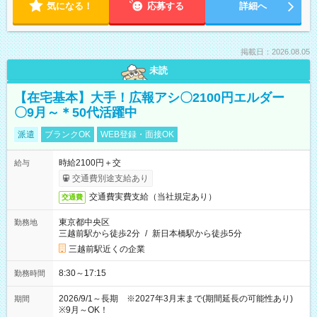
気になる！
応募する
詳細へ
掲載日：2026.08.05
未読
【在宅基本】大手！広報アシ〇2100円エルダー
〇9月～＊50代活躍中
派遣
ブランクOK
WEB登録・面接OK
時給2100円＋交
給与
交通費別途支給あり
交通費実費支給（当社規定あり）
交通費
東京都中央区
勤務地
三越前駅から徒歩2分
/
新日本橋駅から徒歩5分
三越前駅近くの企業
8:30～17:15
勤務時間
2026/9/1～長期 ※2027年3月末まで(期間延長の可能性あり)
期間
※9月～OK！