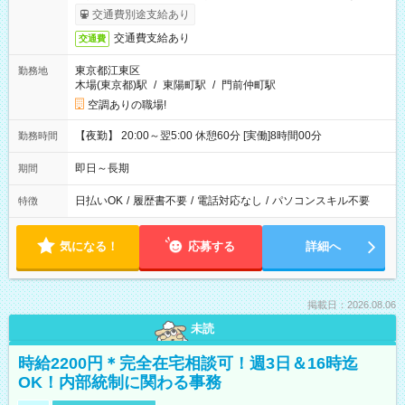
合）
交通費別途支給あり
交通費支給あり
交通費
東京都江東区
勤務地
木場(東京都)駅
/
東陽町駅
/
門前仲町駅
空調ありの職場!
【夜勤】 20:00～翌5:00 休憩60分 [実働]8時間00分
勤務時間
即日～長期
期間
日払いOK
/
履歴書不要
/
電話対応なし
/
パソコンスキル不要
特徴
気になる！
応募する
詳細へ
掲載日：2026.08.06
未読
時給2200円＊完全在宅相談可！週3日＆16時迄
OK！内部統制に関わる事務