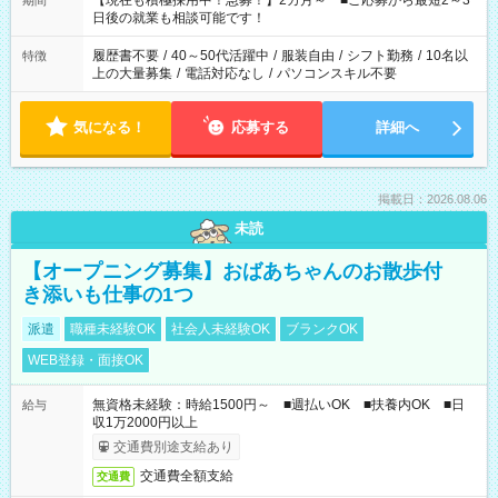
【現在も積極採用中！急募！】2カ月～ ■ご応募から最短2～3
期間
の方へ 今ご覧のお仕事で希望する勤務時間と、もう1つのお仕事
日後の就業も相談可能です！
の勤務時間。 合計で週40時間を超える場合は応募できません。
履歴書不要
/
40～50代活躍中
/
服装自由
/
シフト勤務
/
10名以
特徴
上の大量募集
/
電話対応なし
/
パソコンスキル不要
気になる！
応募する
詳細へ
掲載日：2026.08.06
未読
【オープニング募集】おばあちゃんのお散歩付
き添いも仕事の1つ
派遣
職種未経験OK
社会人未経験OK
ブランクOK
WEB登録・面接OK
無資格未経験：時給1500円～ ■週払いOK ■扶養内OK ■日
給与
収1万2000円以上
交通費別途支給あり
交通費全額支給
交通費