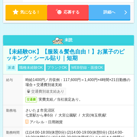
気になる！
応募する
詳細へ
未読
【未経験OK】【服装＆髪色自由！】お菓子のピ
ッキング・シール貼り｜短期
派遣
職種未経験OK
ブランクOK
WEB登録・面接OK
時給1400円／月収例：117,600円＝1,400円×4時間×21日勤務の
給与
場合＋交通費別途支給
交通費別途支給あり
実費支給／当社規定あり。
交通費
さいたま市見沼区
勤務地
七里駅から車6分
/
大宮公園駅
/
大宮(埼玉県)駅
アパレル・日用雑貨
(1)14:00-18:00(休憩0分) (2)14:00-19:00(休憩0分) (3)14:00-
勤務時間