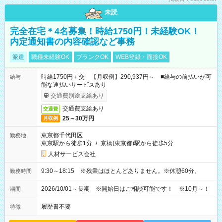
未読
完全在宅＊4名募集！時給1750円！未経験OK！
内定通知書の内容確認など事務
派遣
職種未経験OK
ブランクOK
WEB登録・面接OK
時給1750円＋交 【月収例】290,937円～ ■給与の前払いが可
給与
能な速払いサービスあり
交通費別途支給あり
交通費支給あり
交通費
25～30万円
月収例
東京都千代田区
勤務地
東京駅から徒歩1分
/
京橋(東京都)駅から徒歩5分
人材サービス会社
9:30～18:15 ※残業はほとんどありません。※休憩60分。
勤務時間
2026/10/01～長期 ※開始日はご相談可能です！ ※10月～！
期間
履歴書不要
特徴