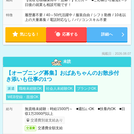
【現在も積極採用中！急募！】2カ月～ ■ご応募から最短2～3
期間
の方へ 今ご覧のお仕事で希望する勤務時間と、もう1つのお仕事
日後の就業も相談可能です！
の勤務時間。 合計で週40時間を超える場合は応募できません。
履歴書不要
/
40～50代活躍中
/
服装自由
/
シフト勤務
/
10名以
特徴
上の大量募集
/
電話対応なし
/
パソコンスキル不要
気になる！
応募する
詳細へ
掲載日：2026.08.07
未読
【オープニング募集】おばあちゃんのお散歩付
き添いも仕事の1つ
派遣
職種未経験OK
社会人未経験OK
ブランクOK
WEB登録・面接OK
無資格未経験：時給1500円～ ■週払いOK ■扶養内OK ■日
給与
収1万2000円以上
交通費別途支給あり
交通費全額支給
交通費