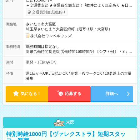
日給13,000円～
給与
＋交通費支給 ★交通費全額支給！ ┗案件により規定あり ★日払
いOK！（規定あり） ┗働いたその日に現金GET♪ お仕事後はコ
交通費別途支給あり
ンビニATMから 日払い分を引き落とせます！ 【試用期間】試
用期間なし
さいたま市大宮区
勤務地
埼玉県さいたま市大宮区錦町（最寄り駅：大宮駅）
株式会社ワンベルウッズ
勤務時間は指定なし
勤務時間
変形労働時間制 想定労働時間160時間/月 【シフト例】 ・8：00
～21：00
単発・1日のみOK
期間
週1日からOK / 日払いOK / 副業・WワークOK / 10名以上の大量
特徴
募集
気になる！
応募する
詳細へ
未読
特別時給1800円【ヴァレクストラ】短期スタッ