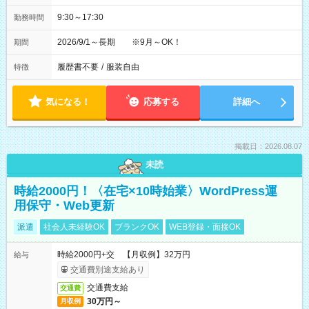
9:30～17:30
勤務時間
2026/9/1～長期 ※9月～OK！
期間
履歴書不要
/
服装自由
特徴
気になる！
応募する
詳細へ
掲載日：2026.08.07
未読
時給2000円！〈在宅×10時始業〉WordPress運
用保守・Web更新
派遣
社会人未経験OK
ブランクOK
WEB登録・面接OK
時給2000円+交 【月収例】32万円
給与
交通費別途支給あり
交通費支給
交通費
30万円～
月収例