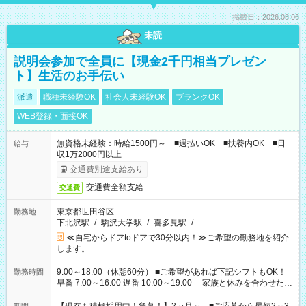
掲載日：2026.08.06
未読
説明会参加で全員に【現金2千円相当プレゼン
ト】生活のお手伝い
派遣
職種未経験OK
社会人未経験OK
ブランクOK
WEB登録・面接OK
無資格未経験：時給1500円～ ■週払いOK ■扶養内OK ■日
給与
収1万2000円以上
交通費別途支給あり
交通費全額支給
交通費
東京都世田谷区
勤務地
下北沢駅
/
駒沢大学駅
/
喜多見駅
/
…
≪自宅からドアtoドアで30分以内！≫ご希望の勤務地を紹介
します。
9:00～18:00（休憩60分） ■ご希望があれば下記シフトもOK！
勤務時間
早番 7:00～16:00 遅番 10:00～19:00 「家族と休みを合わせた
い」 「余裕を持って夕飯の準備がしたい」 「できれば残業はし
たくない」 など、ご希望を教えてくださいね。 ※Wワーク希望