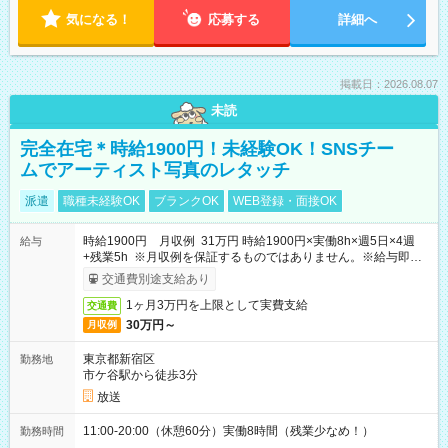
気になる！
応募する
詳細へ
掲載日：2026.08.07
未読
完全在宅＊時給1900円！未経験OK！SNSチー
ムでアーティスト写真のレタッチ
派遣
職種未経験OK
ブランクOK
WEB登録・面接OK
時給1900円 月収例 31万円 時給1900円×実働8h×週5日×4週
給与
+残業5h ※月収例を保証するものではありません。※給与即受
取りサービス利用可（利用条件有）
交通費別途支給あり
1ヶ月3万円を上限として実費支給
交通費
30万円～
月収例
東京都新宿区
勤務地
市ケ谷駅から徒歩3分
放送
11:00-20:00（休憩60分）実働8時間（残業少なめ！）
勤務時間