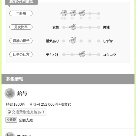
職場の雰囲気
年齢層
20代
30
40
50
60
男女比率
女性
男性
職場の様子
活気あり
しずか
仕事の仕方
テキパキ
コツコツ
募集情報
給与
時給1800円 月収例 252,000円+残業代
交通費別途支給あり
全額支給
交通費