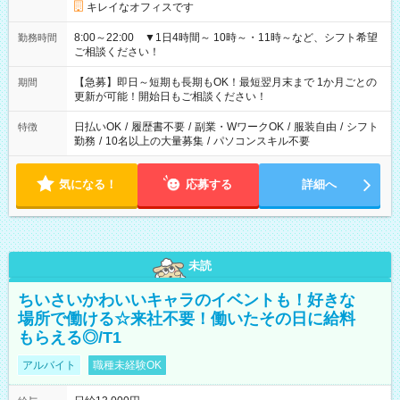
キレイなオフィスです
8:00～22:00 ▼1日4時間～ 10時～・11時～など、シフト希望
勤務時間
ご相談ください！
【急募】即日～短期も長期もOK！最短翌月末まで 1か月ごとの
期間
更新が可能！開始日もご相談ください！
日払いOK
/
履歴書不要
/
副業・WワークOK
/
服装自由
/
シフト
特徴
勤務
/
10名以上の大量募集
/
パソコンスキル不要
気になる！
応募する
詳細へ
未読
ちいさいかわいいキャラのイベントも！好きな
場所で働ける☆来社不要！働いたその日に給料
もらえる◎/T1
アルバイト
職種未経験OK