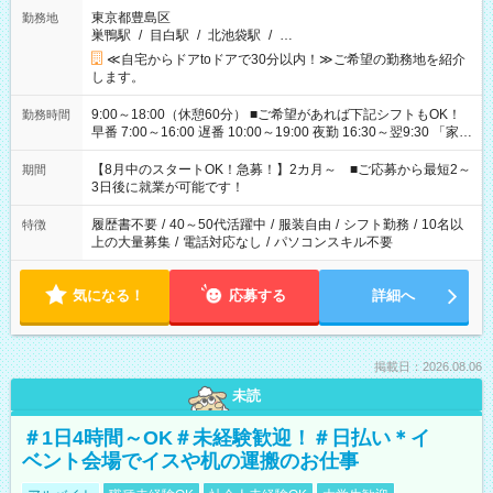
東京都豊島区
勤務地
巣鴨駅
/
目白駅
/
北池袋駅
/
…
≪自宅からドアtoドアで30分以内！≫ご希望の勤務地を紹介
します。
9:00～18:00（休憩60分） ■ご希望があれば下記シフトもOK！
勤務時間
早番 7:00～16:00 遅番 10:00～19:00 夜勤 16:30～翌9:30 「家族
と休みを合わせたい」 「余裕を持って夕飯の準備がしたい」
「できれば残業はしたくない」 など、ご希望を教えてください
【8月中のスタートOK！急募！】2カ月～ ■ご応募から最短2～
期間
ね。 ※Wワーク希望の方へ 今ご覧のお仕事で希望する勤務時間
3日後に就業が可能です！
と、もう1つのお仕事の勤務時間。 合計で週40時間を超える場
合は応募できません。
履歴書不要
/
40～50代活躍中
/
服装自由
/
シフト勤務
/
10名以
特徴
上の大量募集
/
電話対応なし
/
パソコンスキル不要
気になる！
応募する
詳細へ
掲載日：2026.08.06
未読
＃1日4時間～OK＃未経験歓迎！＃日払い＊イ
ベント会場でイスや机の運搬のお仕事