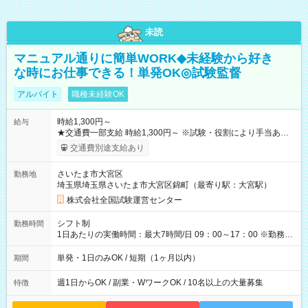
未読
マニュアル通りに簡単WORK◆未経験から好き
な時にお仕事できる！単発OK◎試験監督
アルバイト
職種未経験OK
時給1,300円～
給与
★交通費一部支給 時給1,300円～ ※試験・役割により手当あり
※勤務回数により昇給あり 【即給（前払い）オプションあ
交通費別途支給あり
り！】 希望される場合、勤務から1週間ほどで給与の一部を受け
取れます。 ※手数料418円がかかります。 【過去試験日の収入
さいたま市大宮区
勤務地
例】 ・河合塾模擬試験 8:30～17:30（休憩1時間） 時給1,300円
埼玉県埼玉県さいたま市大宮区錦町（最寄り駅：大宮駅）
×8時間＝日収10,400円＋交通費 ※当日の役割により時給＋100
円の場合あり ・国家試験 7:00～13:30（休憩なし） 時給1,300
株式会社全国試験運営センター
円（役割手当＋100円）×6時間＝日収8,400円＋交通費 【試用期
間】試用期間なし
シフト制
勤務時間
1日あたりの実働時間：最大7時間/日 09：00～17：00 ※勤務時
間は 試験により異なります。
単発・1日のみOK / 短期（1ヶ月以内）
期間
週1日からOK / 副業・WワークOK / 10名以上の大量募集
特徴