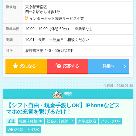
東京都新宿区
勤務地
四ツ谷駅から徒歩1分
インターネット関連サービス企業
10:00～19:00（休憩:60分） ※残業なし
勤務時間
10/01～長期 ※開始日ご相談ください！
期間
履歴書不要
/
40～50代活躍中
特徴
気になる！
応募する
詳細へ
掲載日：2026.07.30
未読
【シフト自由・現金手渡しOK】iPhoneなどス
マホの充電を繋げるだけ！
派遣
職種未経験OK
社会人未経験OK
大学生歓迎
ブランクOK
WEB登録・面接OK