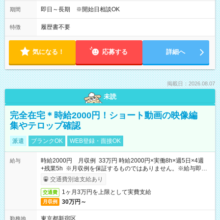
即日～長期 ※開始日相談OK
期間
履歴書不要
特徴
気になる！
応募する
詳細へ
掲載日：2026.08.07
未読
完全在宅＊時給2000円！ショート動画の映像編
集やテロップ確認
派遣
ブランクOK
WEB登録・面接OK
時給2000円 月収例 33万円 時給2000円×実働8h×週5日×4週
給与
+残業5h ※月収例を保証するものではありません。※給与即受
取りサービス利用可（利用条件有）
交通費別途支給あり
1ヶ月3万円を上限として実費支給
交通費
30万円～
月収例
東京都新宿区
勤務地