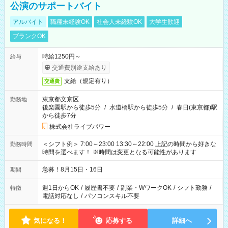
公演のサポートバイト
アルバイト
職種未経験OK
社会人未経験OK
大学生歓迎
ブランクOK
時給1250円～
給与
交通費別途支給あり
支給（規定有り）
交通費
東京都文京区
勤務地
後楽園駅から徒歩5分
/
水道橋駅から徒歩5分
/
春日(東京都)駅
から徒歩7分
株式会社ライブパワー
＜シフト例＞ 7:00～23:00 13:30～22:00 上記の時間から好きな
勤務時間
時間を選べます！ ※時間は変更となる可能性があります
急募！8月15日・16日
期間
週1日からOK
/
履歴書不要
/
副業・WワークOK
/
シフト勤務
/
特徴
電話対応なし
/
パソコンスキル不要
気になる！
応募する
詳細へ