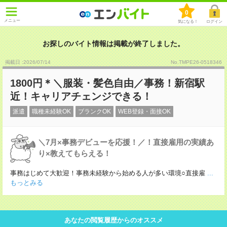
0
メニュー
気になる！
ログイン
お探しのバイト情報は掲載が終了しました。
掲載日 :2026
/
07
/
14
No.TMPE26-0518346
1800円＊＼服装・髪色自由／事務！新宿駅
近！キャリアチェンジできる！
派遣
職種未経験OK
ブランクOK
WEB登録・面接OK
＼7月×事務デビューを応援！／！直接雇用の実績あ
り×教えてもらえる！
事務はじめて大歓迎！事務未経験から始める人が多い環境○直接雇
...
もっとみる
あなたの閲覧履歴からのオススメ