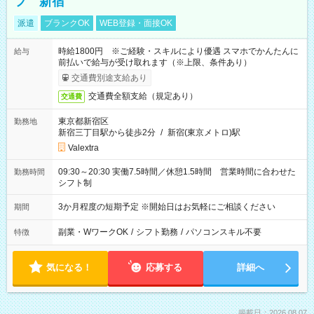
フ 新宿
派遣
ブランクOK
WEB登録・面接OK
時給1800円 ※ご経験・スキルにより優遇 スマホでかんたんに
給与
前払いで給与が受け取れます（※上限、条件あり）
交通費別途支給あり
交通費全額支給（規定あり）
交通費
東京都新宿区
勤務地
新宿三丁目駅から徒歩2分
/
新宿(東京メトロ)駅
Valextra
09:30～20:30 実働7.5時間／休憩1.5時間 営業時間に合わせた
勤務時間
シフト制
3か月程度の短期予定 ※開始日はお気軽にご相談ください
期間
副業・WワークOK
/
シフト勤務
/
パソコンスキル不要
特徴
気になる！
応募する
詳細へ
掲載日：2026.08.07