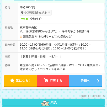
時給2600円
給与
交通費別途支給あり
全額支給
交通費
東京都中央区
勤務地
八丁堀(東京都)駅から徒歩2分
/
茅場町駅から徒歩6分
建設業界向けのAIサービスの提供など
10:00～17:00(実働6時間 休憩1時間) ※定時：10:00～
勤務時間
19:00（※終わりの時間：16:00～19:00で相談可！）
【急募】即日～長期 ※8月～！
期間
履歴書不要
/
40～50代活躍中
/
副業・WワークOK
/
服装自由
/
特徴
電話対応なし
/
パソコンスキル不要
気になる！
応募する
詳細へ
掲載日：2026.08.05
未読