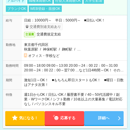
アルバイト
職種未経験OK
社会人未経験OK
大学生歓迎
ブランクOK
WEB登録・面接OK
日給：10000円～ 半日：5000円～ ■日払いOK！
給与
交通費別途支給あり
交通費規定支給
交通費
東京都千代田区
勤務地
秋葉原駅
/
神保町駅
/
麹町駅
/
…
オフィス・学校など
09:00～18:00 09:00～13:00 20:00～24：00 22：00～31:00
勤務時間
20:00～24：00 22：00～翌7:00 …など1日4時間～OK！ その他
シフトもございます！ お気軽にご相談ください！
激短1日～OK！ ■もちろん即日スタートもOK！ ■曜日・日数
期間
はアナタ次第！
週1日からOK
/
日払いOK
/
履歴書不要
/
40～50代活躍中
/
副
特徴
業・WワークOK
/
シフト勤務
/
10名以上の大量募集
/
電話対応
なし
/
パソコンスキル不要
気になる！
応募する
詳細へ