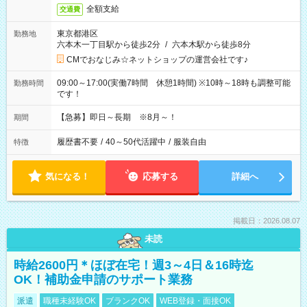
全額支給
交通費
東京都港区
勤務地
六本木一丁目駅から徒歩2分
/
六本木駅から徒歩8分
CMでおなじみ☆ネットショップの運営会社です♪
09:00～17:00(実働7時間 休憩1時間) ※10時～18時も調整可能
勤務時間
です！
【急募】即日～長期 ※8月～！
期間
履歴書不要
/
40～50代活躍中
/
服装自由
特徴
気になる！
応募する
詳細へ
掲載日：2026.08.07
未読
時給2600円＊ほぼ在宅！週3～4日＆16時迄
OK！補助金申請のサポート業務
派遣
職種未経験OK
ブランクOK
WEB登録・面接OK