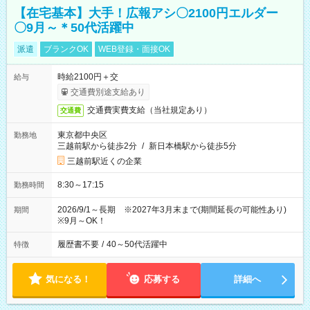
【在宅基本】大手！広報アシ〇2100円エルダー
〇9月～＊50代活躍中
派遣
ブランクOK
WEB登録・面接OK
時給2100円＋交
給与
交通費別途支給あり
交通費実費支給（当社規定あり）
交通費
東京都中央区
勤務地
三越前駅から徒歩2分
/
新日本橋駅から徒歩5分
三越前駅近くの企業
8:30～17:15
勤務時間
2026/9/1～長期 ※2027年3月末まで(期間延長の可能性あり)
期間
※9月～OK！
履歴書不要
/
40～50代活躍中
特徴
気になる！
応募する
詳細へ