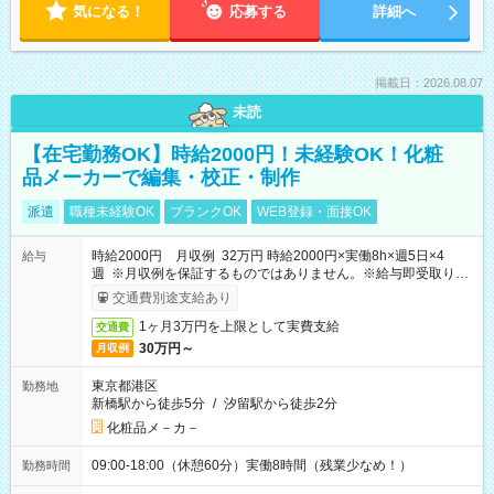
気になる！
応募する
詳細へ
掲載日：2026.08.07
未読
【在宅勤務OK】時給2000円！未経験OK！化粧
品メーカーで編集・校正・制作
派遣
職種未経験OK
ブランクOK
WEB登録・面接OK
時給2000円 月収例 32万円 時給2000円×実働8h×週5日×4
給与
週 ※月収例を保証するものではありません。※給与即受取りサ
ービス利用可（利用条件有）
交通費別途支給あり
1ヶ月3万円を上限として実費支給
交通費
30万円～
月収例
東京都港区
勤務地
新橋駅から徒歩5分
/
汐留駅から徒歩2分
化粧品メ－カ－
09:00-18:00（休憩60分）実働8時間（残業少なめ！）
勤務時間