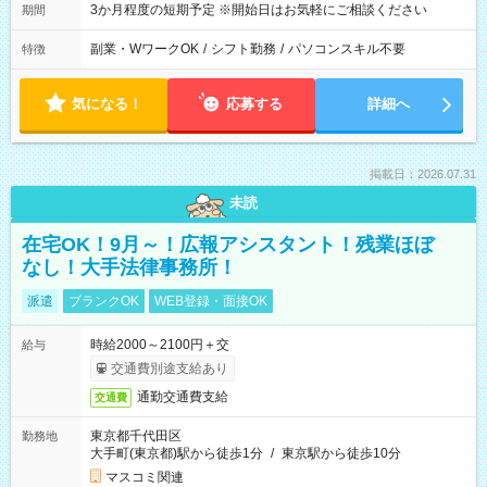
3か月程度の短期予定 ※開始日はお気軽にご相談ください
期間
副業・WワークOK
/
シフト勤務
/
パソコンスキル不要
特徴
気になる！
応募する
詳細へ
掲載日：2026.07.31
未読
在宅OK！9月～！広報アシスタント！残業ほぼ
なし！大手法律事務所！
派遣
ブランクOK
WEB登録・面接OK
時給2000～2100円＋交
給与
交通費別途支給あり
通勤交通費支給
交通費
東京都千代田区
勤務地
大手町(東京都)駅から徒歩1分
/
東京駅から徒歩10分
マスコミ関連