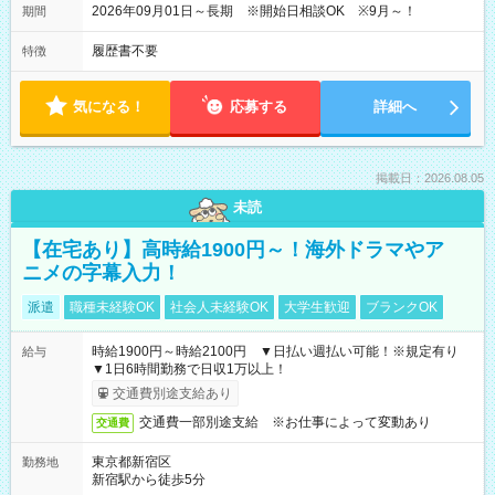
2026年09月01日～長期 ※開始日相談OK ※9月～！
期間
履歴書不要
特徴
気になる！
応募する
詳細へ
掲載日：2026.08.05
未読
【在宅あり】高時給1900円～！海外ドラマやア
ニメの字幕入力！
派遣
職種未経験OK
社会人未経験OK
大学生歓迎
ブランクOK
時給1900円～時給2100円 ▼日払い週払い可能！※規定有り
給与
▼1日6時間勤務で日収1万以上！
交通費別途支給あり
交通費一部別途支給 ※お仕事によって変動あり
交通費
東京都新宿区
勤務地
新宿駅から徒歩5分