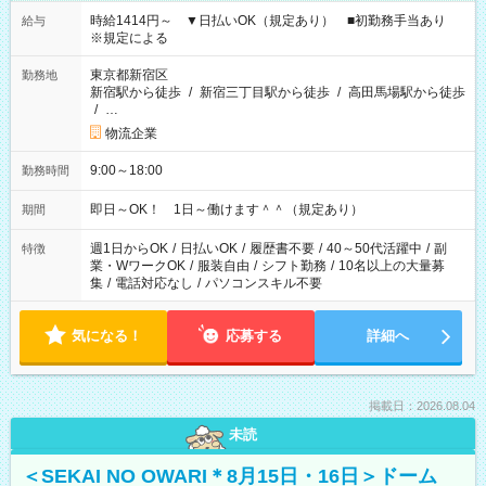
時給1414円～ ▼日払いOK（規定あり） ■初勤務手当あり
給与
※規定による
東京都新宿区
勤務地
新宿駅から徒歩
/
新宿三丁目駅から徒歩
/
高田馬場駅から徒歩
/
…
物流企業
9:00～18:00
勤務時間
即日～OK！ 1日～働けます＾＾（規定あり）
期間
週1日からOK
/
日払いOK
/
履歴書不要
/
40～50代活躍中
/
副
特徴
業・WワークOK
/
服装自由
/
シフト勤務
/
10名以上の大量募
集
/
電話対応なし
/
パソコンスキル不要
気になる！
応募する
詳細へ
掲載日：2026.08.04
未読
＜SEKAI NO OWARI＊8月15日・16日＞ドーム