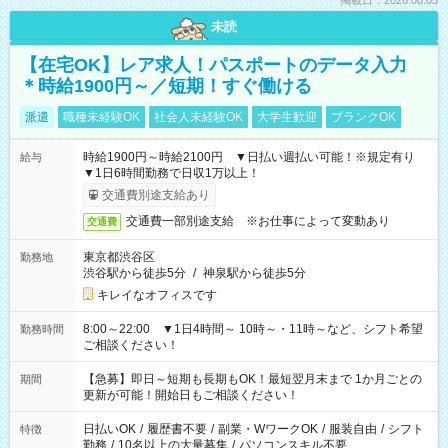
掲載日：2026.08.05
未読
【在宅OK】レア求人！パスポートのデータ入力
＊時給1900円～／短期！すぐ働ける
派遣
職種未経験OK
社会人未経験OK
大学生歓迎
ブランクOK
時給1900円～時給2100円 ▼日払い週払い可能！※規定有り
給与
▼1日6時間勤務で日収1万以上！
交通費別途支給あり
交通費一部別途支給 ※お仕事によって変動あり
交通費
東京都渋谷区
勤務地
渋谷駅から徒歩5分
/
神泉駅から徒歩5分
キレイなオフィスです
8:00～22:00 ▼1日4時間～ 10時～・11時～など、シフト希望
勤務時間
ご相談ください！
【急募】即日～短期も長期もOK！最短翌月末まで 1か月ごとの
期間
更新が可能！開始日もご相談ください！
日払いOK
/
履歴書不要
/
副業・WワークOK
/
服装自由
/
シフト
特徴
勤務
/
10名以上の大量募集
/
パソコンスキル不要