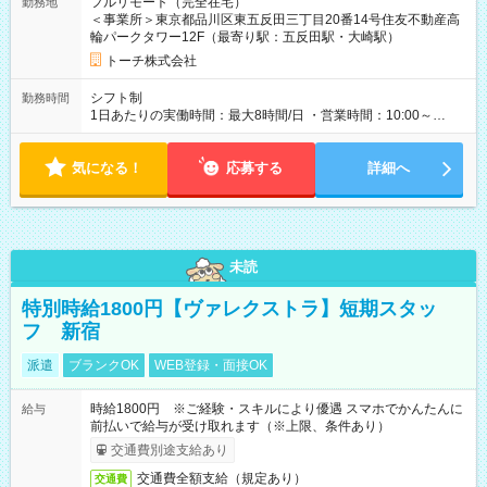
フルリモート（完全在宅）
勤務地
初回3ヶ月契約、以降は6ヶ月毎に更新 ・試用期間：3ヶ月 ・契
＜事業所＞東京都品川区東五反田三丁目20番14号住友不動産高
約更新：あり（契約満了時の業務量、勤務態度、勤務成績によ
輪パークタワー12F（最寄り駅：五反田駅・大崎駅）
り判断）、更新上限なし
トーチ株式会社
シフト制
勤務時間
1日あたりの実働時間：最大8時間/日 ・営業時間：10:00～
19:00（平日のみ） ※9:00～の勤務も応相談 ・勤務日数：週3
日～ ・勤務時間：1日5時間以上、週20時間以上
気になる！
応募する
詳細へ
未読
特別時給1800円【ヴァレクストラ】短期スタッ
フ 新宿
派遣
ブランクOK
WEB登録・面接OK
時給1800円 ※ご経験・スキルにより優遇 スマホでかんたんに
給与
前払いで給与が受け取れます（※上限、条件あり）
交通費別途支給あり
交通費全額支給（規定あり）
交通費