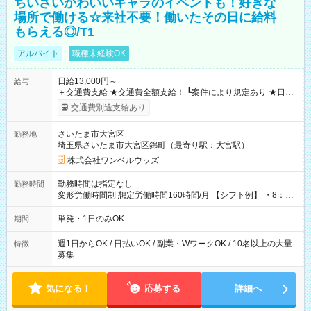
ちいさいかわいいキャラのイベントも！好きな
場所で働ける☆来社不要！働いたその日に給料
もらえる◎/T1
アルバイト
職種未経験OK
日給13,000円～
給与
＋交通費支給 ★交通費全額支給！ ┗案件により規定あり ★日払
いOK！（規定あり） ┗働いたその日に現金GET♪ お仕事後はコ
交通費別途支給あり
ンビニATMから 日払い分を引き落とせます！ 【試用期間】試
用期間なし
さいたま市大宮区
勤務地
埼玉県さいたま市大宮区錦町（最寄り駅：大宮駅）
株式会社ワンベルウッズ
勤務時間は指定なし
勤務時間
変形労働時間制 想定労働時間160時間/月 【シフト例】 ・8：00
～21：00
単発・1日のみOK
期間
週1日からOK / 日払いOK / 副業・WワークOK / 10名以上の大量
特徴
募集
気になる！
応募する
詳細へ