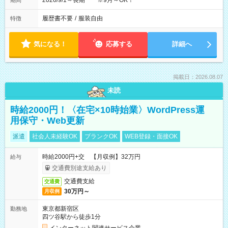
2026/9/1～長期 ※9月～OK！
期間
履歴書不要
/
服装自由
特徴
気になる！
応募する
詳細へ
掲載日：2026.08.07
未読
時給2000円！〈在宅×10時始業〉WordPress運
用保守・Web更新
派遣
社会人未経験OK
ブランクOK
WEB登録・面接OK
時給2000円+交 【月収例】32万円
給与
交通費別途支給あり
交通費支給
交通費
30万円～
月収例
東京都新宿区
勤務地
四ツ谷駅から徒歩1分