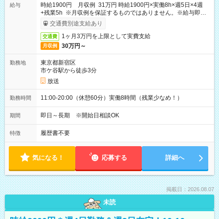
時給1900円 月収例 31万円 時給1900円×実働8h×週5日×4週
給与
+残業5h ※月収例を保証するものではありません。※給与即受
取りサービス利用可（利用条件有）
交通費別途支給あり
1ヶ月3万円を上限として実費支給
交通費
30万円～
月収例
東京都新宿区
勤務地
市ケ谷駅から徒歩3分
放送
11:00-20:00（休憩60分）実働8時間（残業少なめ！）
勤務時間
即日～長期 ※開始日相談OK
期間
履歴書不要
特徴
気になる！
応募する
詳細へ
掲載日：2026.08.07
未読