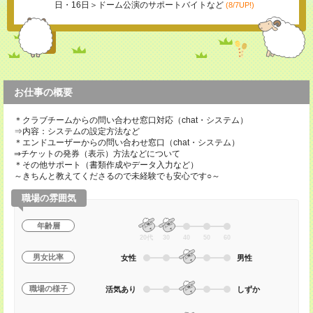
日・16日＞ドーム公演のサポートバイトなど
(8/7UP!)
お仕事の概要
＊クラブチームからの問い合わせ窓口対応（chat・システム）
⇒内容：システムの設定方法など
＊エンドユーザーからの問い合わせ窓口（chat・システム）
⇒チケットの発券（表示）方法などについて
＊その他サポート（書類作成やデータ入力など）
～きちんと教えてくださるので未経験でも安心です○～
職場の雰囲気
年齢層
20代
30
40
50
60
男女比率
女性
男性
職場の様子
活気あり
しずか