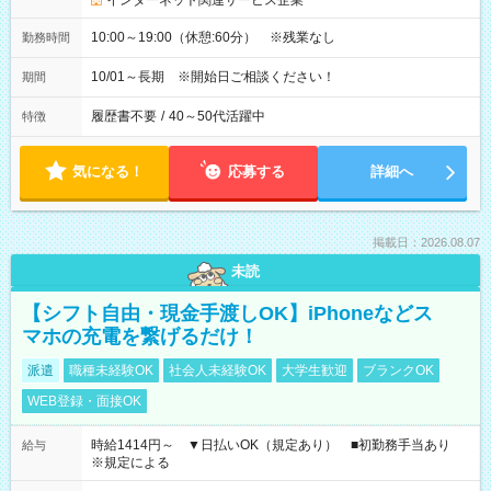
インターネット関連サービス企業
10:00～19:00（休憩:60分） ※残業なし
勤務時間
10/01～長期 ※開始日ご相談ください！
期間
履歴書不要
/
40～50代活躍中
特徴
気になる！
応募する
詳細へ
掲載日：2026.08.07
未読
【シフト自由・現金手渡しOK】iPhoneなどス
マホの充電を繋げるだけ！
派遣
職種未経験OK
社会人未経験OK
大学生歓迎
ブランクOK
WEB登録・面接OK
時給1414円～ ▼日払いOK（規定あり） ■初勤務手当あり
給与
※規定による