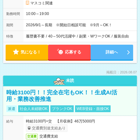
マスコミ関連
10:00～19:00
勤務時間
2026/9/1～長期 ※開始日相談可能 ※9月～OK！
期間
履歴書不要
/
40～50代活躍中
/
副業・WワークOK
/
服装自由
特徴
気になる！
応募する
詳細へ
掲載日：2026.08.07
未読
時給3100円！！完全在宅もOK！！生成AI活
用・業務改善推進
派遣
社会人未経験OK
ブランクOK
WEB登録・面接OK
時給3100円+交 【月収例】46万5000円
給与
交通費別途支給あり
交通費支給
交通費