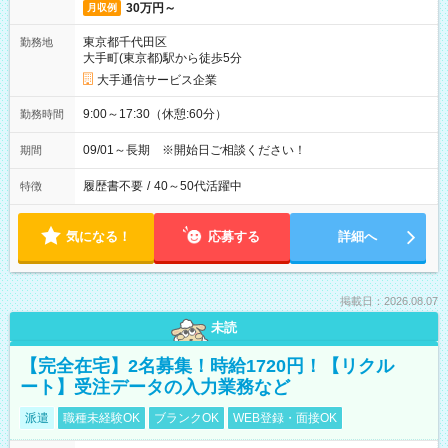
30万円～
月収例
東京都千代田区
勤務地
大手町(東京都)駅から徒歩5分
大手通信サービス企業
9:00～17:30（休憩:60分）
勤務時間
09/01～長期 ※開始日ご相談ください！
期間
履歴書不要
/
40～50代活躍中
特徴
気になる！
応募する
詳細へ
掲載日：2026.08.07
未読
【完全在宅】2名募集！時給1720円！【リクル
ート】受注データの入力業務など
派遣
職種未経験OK
ブランクOK
WEB登録・面接OK