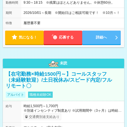
9:30～18:15 ※残業はほとんどありません。※休憩60分。
勤務時間
2026/10/01～長期 ※開始日はご相談可能です！ ※10月～！
期間
履歴書不要
特徴
気になる！
応募する
詳細へ
未読
【在宅勤務×時給1500円～】コールスタッフ
（未経験歓迎）/土日祝休み/スピード内定/フル
リモート〇
アルバイト
職種未経験OK
時給1,500円～1,700円
給与
※別途インセンティブ制度あり ※試用期間中（3ヶ月）は時給
1,400円 【試用期間】試用期間あり 試用期間の長さ：3ヶ月
交通費別途支給あり
※ 雇用形態と給与に、本採用時と異なる部分があります。 雇用
形態：本採用時と同じです。 給与：時給 1,400円 ～ 1,400円 ■