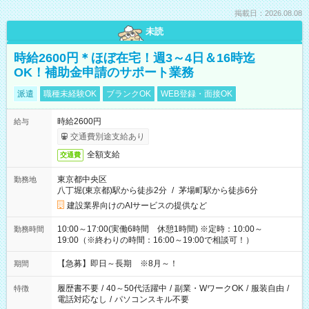
掲載日：2026.08.08
未読
時給2600円＊ほぼ在宅！週3～4日＆16時迄
OK！補助金申請のサポート業務
派遣
職種未経験OK
ブランクOK
WEB登録・面接OK
時給2600円
給与
交通費別途支給あり
全額支給
交通費
東京都中央区
勤務地
八丁堀(東京都)駅から徒歩2分
/
茅場町駅から徒歩6分
建設業界向けのAIサービスの提供など
10:00～17:00(実働6時間 休憩1時間) ※定時：10:00～
勤務時間
19:00（※終わりの時間：16:00～19:00で相談可！）
【急募】即日～長期 ※8月～！
期間
履歴書不要
/
40～50代活躍中
/
副業・WワークOK
/
服装自由
/
特徴
電話対応なし
/
パソコンスキル不要