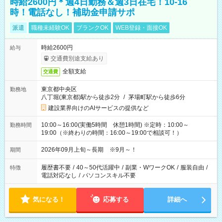
時給2600円＊週4日勤務＆週3日在宅！10-16
時！電話なし！補助金申請サポ
派遣
職種未経験OK
ブランクOK
WEB登録・面接OK
時給2600円
給与
交通費別途支給あり
全額支給
交通費
東京都中央区
勤務地
八丁堀(東京都)駅から徒歩2分
/
茅場町駅から徒歩6分
建設業界向けのAIサービスの提供など
10:00～16:00(実働5時間 休憩1時間) ※定時：10:00～
勤務時間
19:00（※終わりの時間：16:00～19:00で相談可！）
2026年09月上旬～長期 ※9月～！
期間
履歴書不要
/
40～50代活躍中
/
副業・WワークOK
/
服装自由
/
特徴
電話対応なし
/
パソコンスキル不要
気になる！
応募する
詳細へ