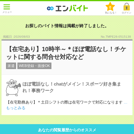
0
メニュー
気になる！
ログイン
お探しのバイト情報は掲載が終了しました。
掲載日 :2026
/
08
/
03
No.TMPE26-0515138
【在宅あり】10時半～＊ほぼ電話なし！チケ
ットに関する問合せ対応など
派遣
WEB登録・面接OK
ほぼ電話なし！chatがメイン！スポーツ好き集ま
れ！事務ワーク
【在宅勤務あり】＊土日シフトの際は在宅ワークで対応になります
...
もっとみる
あなたの閲覧履歴からのオススメ