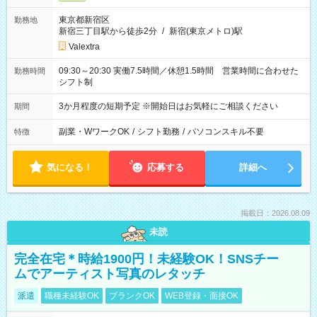
東京都新宿区
勤務地
新宿三丁目駅から徒歩2分
/
新宿(東京メトロ)駅
Valextra
09:30～20:30 実働7.5時間／休憩1.5時間 営業時間に合わせた
勤務時間
シフト制
3か月程度の短期予定 ※開始日はお気軽にご相談ください
期間
副業・WワークOK
/
シフト勤務
/
パソコンスキル不要
特徴
気になる！
応募する
詳細へ
掲載日：2026.08.09
未読
完全在宅＊時給1900円！未経験OK！SNSチー
ムでアーティスト写真のレタッチ
派遣
職種未経験OK
ブランクOK
WEB登録・面接OK