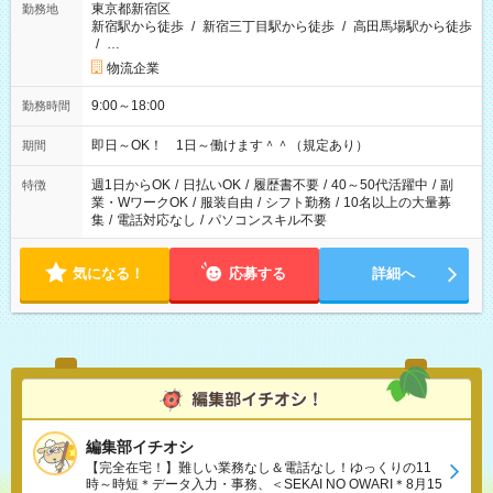
東京都新宿区
勤務地
新宿駅から徒歩
/
新宿三丁目駅から徒歩
/
高田馬場駅から徒歩
/
…
物流企業
9:00～18:00
勤務時間
即日～OK！ 1日～働けます＾＾（規定あり）
期間
週1日からOK
/
日払いOK
/
履歴書不要
/
40～50代活躍中
/
副
特徴
業・WワークOK
/
服装自由
/
シフト勤務
/
10名以上の大量募
集
/
電話対応なし
/
パソコンスキル不要
気になる！
応募する
詳細へ
編集部イチオシ
【完全在宅！】難しい業務なし＆電話なし！ゆっくりの11
時～時短＊データ入力・事務、＜SEKAI NO OWARI＊8月15