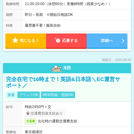
11:00-20:00（休憩60分）実働8時間（残業少なめ！）
勤務時間
即日～長期 ※開始日相談OK
期間
履歴書不要
/
服装自由
特徴
気になる！
応募する
詳細へ
掲載日：2026.08.09
未読
完全在宅で16時まで！英語&日本語＼EC運営サ
ポート／
派遣
ブランクOK
WEB登録・面接OK
時給2450円＋交
給与
交通費別途支給あり
出社時の通勤交通費支給
交通費
東京都港区
勤務地