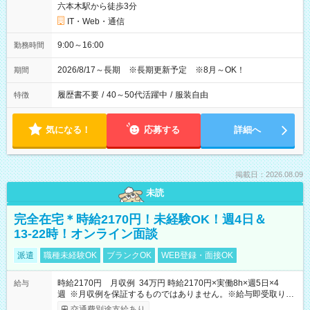
六本木駅から徒歩3分
IT・Web・通信
9:00～16:00
勤務時間
2026/8/17～長期 ※長期更新予定 ※8月～OK！
期間
履歴書不要
/
40～50代活躍中
/
服装自由
特徴
気になる！
応募する
詳細へ
掲載日：2026.08.09
未読
完全在宅＊時給2170円！未経験OK！週4日＆
13-22時！オンライン面談
派遣
職種未経験OK
ブランクOK
WEB登録・面接OK
時給2170円 月収例 34万円 時給2170円×実働8h×週5日×4
給与
週 ※月収例を保証するものではありません。※給与即受取りサ
ービス利用可（利用条件有）
交通費別途支給あり