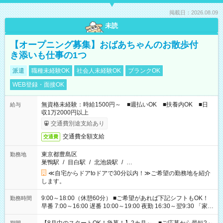
掲載日：2026.08.09
未読
【オープニング募集】おばあちゃんのお散歩付
き添いも仕事の1つ
派遣
職種未経験OK
社会人未経験OK
ブランクOK
WEB登録・面接OK
無資格未経験：時給1500円～ ■週払いOK ■扶養内OK ■日
給与
収1万2000円以上
交通費別途支給あり
交通費全額支給
交通費
東京都豊島区
勤務地
巣鴨駅
/
目白駅
/
北池袋駅
/
…
≪自宅からドアtoドアで30分以内！≫ご希望の勤務地を紹介
します。
9:00～18:00（休憩60分） ■ご希望があれば下記シフトもOK！
勤務時間
早番 7:00～16:00 遅番 10:00～19:00 夜勤 16:30～翌9:30 「家族
と休みを合わせたい」 「余裕を持って夕飯の準備がしたい」
「できれば残業はしたくない」 など、ご希望を教えてください