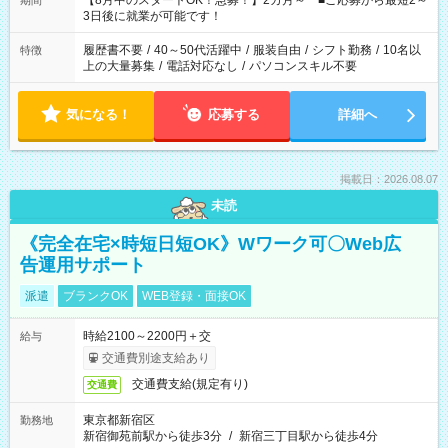
【8月中のスタートOK！急募！】2カ月～ ■ご応募から最短2～
期間
ね。 ※Wワーク希望の方へ 今ご覧のお仕事で希望する勤務時間
3日後に就業が可能です！
と、もう1つのお仕事の勤務時間。 合計で週40時間を超える場
合は応募できません。
履歴書不要
/
40～50代活躍中
/
服装自由
/
シフト勤務
/
10名以
特徴
上の大量募集
/
電話対応なし
/
パソコンスキル不要
気になる！
応募する
詳細へ
掲載日：2026.08.07
未読
《完全在宅×時短日短OK》Wワーク可〇Web広
告運用サポート
派遣
ブランクOK
WEB登録・面接OK
時給2100～2200円＋交
給与
交通費別途支給あり
交通費支給(規定有り)
交通費
東京都新宿区
勤務地
新宿御苑前駅から徒歩3分
/
新宿三丁目駅から徒歩4分