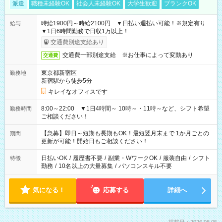
派遣
職種未経験OK
社会人未経験OK
大学生歓迎
ブランクOK
時給1900円～時給2100円 ▼日払い週払い可能！※規定有り
給与
▼1日6時間勤務で日収1万以上！
交通費別途支給あり
交通費一部別途支給 ※お仕事によって変動あり
交通費
東京都新宿区
勤務地
新宿駅から徒歩5分
キレイなオフィスです
8:00～22:00 ▼1日4時間～ 10時～・11時～など、シフト希望
勤務時間
ご相談ください！
【急募】即日～短期も長期もOK！最短翌月末まで 1か月ごとの
期間
更新が可能！開始日もご相談ください！
日払いOK
/
履歴書不要
/
副業・WワークOK
/
服装自由
/
シフト
特徴
勤務
/
10名以上の大量募集
/
パソコンスキル不要
気になる！
応募する
詳細へ