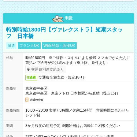
未読
特別時給1800円【ヴァレクストラ】短期スタッ
フ 日本橋
派遣
ブランクOK
WEB登録・面接OK
時給1800円 ※ご経験・スキルにより優遇 スマホでかんたんに
給与
前払いで給与が受け取れます（※上限、条件あり）
交通費別途支給あり
交通費全額支給（規定あり）
交通費
東京都中央区
勤務地
東京都中央区 東京メトロ 日本橋駅から直結（徒歩1分）
Valextra
10:00～20:00 実働7.5時間／休憩1.5時間 営業時間に合わせた
勤務時間
シフト制
3か月程度の短期予定 ※開始日はお気軽にご相談ください
期間
副業・WワークOK
/
シフト勤務
/
パソコンスキル不要
特徴