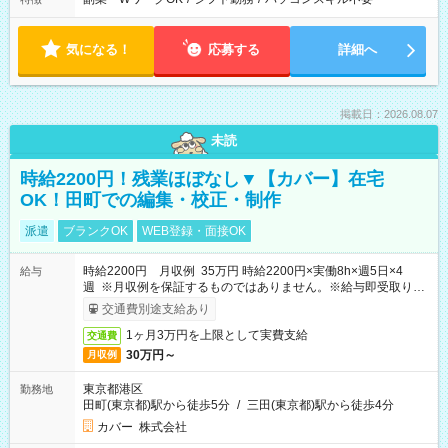
気になる！
応募する
詳細へ
掲載日：2026.08.07
未読
時給2200円！残業ほぼなし▼【カバー】在宅
OK！田町での編集・校正・制作
派遣
ブランクOK
WEB登録・面接OK
時給2200円 月収例 35万円 時給2200円×実働8h×週5日×4
給与
週 ※月収例を保証するものではありません。※給与即受取りサ
ービス利用可（利用条件有）
交通費別途支給あり
1ヶ月3万円を上限として実費支給
交通費
30万円～
月収例
東京都港区
勤務地
田町(東京都)駅から徒歩5分
/
三田(東京都)駅から徒歩4分
カバー 株式会社