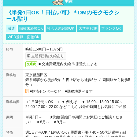
未読
《単発1日OK！日払い可》＊DMのモクモクシ
ール貼り
派遣
職種未経験OK
社会人未経験OK
大学生歓迎
ブランクOK
WEB登録・面接OK
時給1,500円～1,875円
給与
交通費別途支給あり
■ 交通費規定内支給 ※派遣先による
交通費
東京都墨田区
勤務地
錦糸町駅から徒歩5分
/
押上駅から徒歩5分
/
両国駅から徒歩5
分
/
…
■物流センターなど ■勤務地選べます
＜1日3時間～OK！＞ ▼ 例えば… ▼ 15:00～18:00 15:00～
勤務時間
22:00 17:00～22:00 など こちら以外の時間もお気軽にご相談く
ださい！
単発1日～！ ★勤務開始日や期間はお気軽にご相談くださ
期間
い！ ＃8月～ ＃9月～
週1日からOK
/
日払いOK
/
履歴書不要
/
40～50代活躍中
/
副
特徴