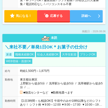
業・WワークOK
/
服装自由
/
シフト勤務
/
10名以上の大量募
集
/
電話対応なし
/
パソコンスキル不要
気になる！
応募する
詳細へ
掲載日：2026.08.06
未読
＼来社不要／単発1日OK＊お菓子の仕分け
派遣
職種未経験OK
社会人未経験OK
大学生歓迎
ブランクOK
WEB登録・面接OK
時給1,500円～1,875円
給与
東京都台東区
勤務地
上野駅から徒歩5分
/
浅草駅から徒歩5分
/
浅草橋駅から徒歩5
分
/
…
■物流センターなど ■勤務地選べます
【1日3時間～も相談OK!】午前中のみや18時以降などのシフト
勤務時間
あり！ シフト例 ▼9:00～12:00 ▼9:00～17:00 ▼10:00～19:00