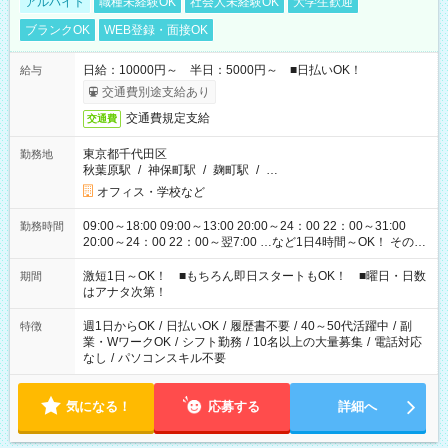
アルバイト
職種未経験OK
社会人未経験OK
大学生歓迎
ブランクOK
WEB登録・面接OK
日給：10000円～ 半日：5000円～ ■日払いOK！
給与
交通費別途支給あり
交通費規定支給
交通費
東京都千代田区
勤務地
秋葉原駅
/
神保町駅
/
麹町駅
/
…
オフィス・学校など
09:00～18:00 09:00～13:00 20:00～24：00 22：00～31:00
勤務時間
20:00～24：00 22：00～翌7:00 …など1日4時間～OK！ その他
シフトもございます！ お気軽にご相談ください！
激短1日～OK！ ■もちろん即日スタートもOK！ ■曜日・日数
期間
はアナタ次第！
週1日からOK
/
日払いOK
/
履歴書不要
/
40～50代活躍中
/
副
特徴
業・WワークOK
/
シフト勤務
/
10名以上の大量募集
/
電話対応
なし
/
パソコンスキル不要
気になる！
応募する
詳細へ