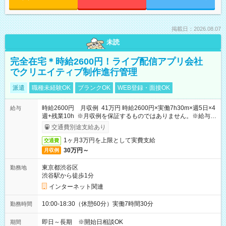
掲載日：2026.08.07
未読
完全在宅＊時給2600円！ライブ配信アプリ会社
でクリエイティブ制作進行管理
派遣
職種未経験OK
ブランクOK
WEB登録・面接OK
時給2600円 月収例 41万円 時給2600円×実働7h30m×週5日×4
給与
週+残業10h ※月収例を保証するものではありません。※給与即
受取りサービス利用可（利用条件有）
交通費別途支給あり
1ヶ月3万円を上限として実費支給
交通費
30万円～
月収例
東京都渋谷区
勤務地
渋谷駅から徒歩1分
インターネット関連
10:00-18:30（休憩60分）実働7時間30分
勤務時間
即日～長期 ※開始日相談OK
期間