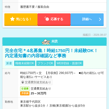
履歴書不要
/
服装自由
特徴
気になる！
応募する
詳細へ
掲載日：2026.08.07
未読
完全在宅＊4名募集！時給1750円！未経験OK！
内定通知書の内容確認など事務
派遣
職種未経験OK
ブランクOK
WEB登録・面接OK
時給1750円＋交 【月収例】290,937円～ ■給与の前払いが可
給与
能な速払いサービスあり
交通費別途支給あり
交通費支給あり
交通費
25～30万円
月収例
東京都千代田区
勤務地
東京駅から徒歩1分
/
京橋(東京都)駅から徒歩5分