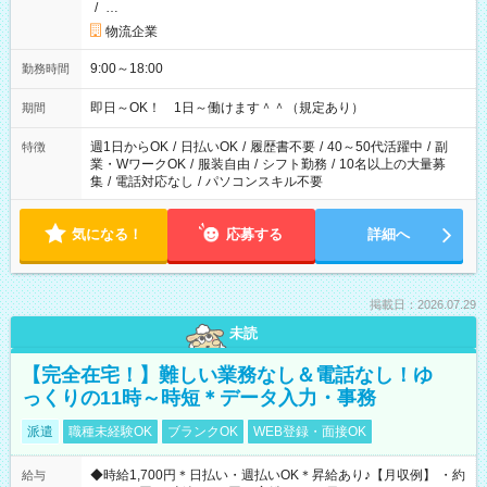
/
…
物流企業
9:00～18:00
勤務時間
即日～OK！ 1日～働けます＾＾（規定あり）
期間
週1日からOK
/
日払いOK
/
履歴書不要
/
40～50代活躍中
/
副
特徴
業・WワークOK
/
服装自由
/
シフト勤務
/
10名以上の大量募
集
/
電話対応なし
/
パソコンスキル不要
気になる！
応募する
詳細へ
掲載日：2026.07.29
未読
【完全在宅！】難しい業務なし＆電話なし！ゆ
っくりの11時～時短＊データ入力・事務
派遣
職種未経験OK
ブランクOK
WEB登録・面接OK
◆時給1,700円＊日払い・週払いOK＊昇給あり♪【月収例】 ・約
給与