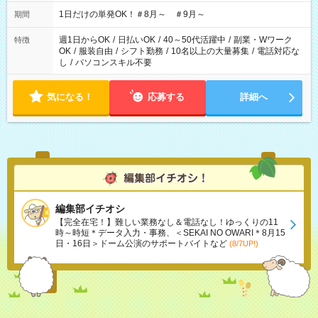
▼18:00～21:00
1日だけの単発OK！＃8月～ ＃9月～
期間
週1日からOK
/
日払いOK
/
40～50代活躍中
/
副業・Wワーク
特徴
OK
/
服装自由
/
シフト勤務
/
10名以上の大量募集
/
電話対応な
し
/
パソコンスキル不要
気になる！
応募する
詳細へ
編集部イチオシ
【完全在宅！】難しい業務なし＆電話なし！ゆっくりの11
時～時短＊データ入力・事務、＜SEKAI NO OWARI＊8月15
日・16日＞ドーム公演のサポートバイトなど
(8/7UP!)