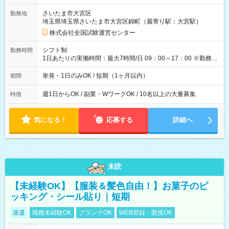
取れます。 ※手数料418円がかかります。 【過去試験日の収入
さいたま市大宮区
勤務地
例】 ・河合塾模擬試験 8:30～17:30（休憩1時間） 時給1,300円
埼玉県埼玉県さいたま市大宮区錦町（最寄り駅：大宮駅）
×8時間＝日収10,400円＋交通費 ※当日の役割により時給＋100
円の場合あり ・国家試験 7:00～13:30（休憩なし） 時給1,300
株式会社全国試験運営センター
円（役割手当＋100円）×6時間＝日収8,400円＋交通費 【試用期
間】試用期間なし
シフト制
勤務時間
1日あたりの実働時間：最大7時間/日 09：00～17：00 ※勤務時
間は 試験により異なります。
単発・1日のみOK / 短期（1ヶ月以内）
期間
週1日からOK / 副業・WワークOK / 10名以上の大量募集
特徴
気になる！
応募する
詳細へ
未読
【未経験OK】【服装＆髪色自由！】お菓子のピ
ッキング・シール貼り｜短期
派遣
職種未経験OK
ブランクOK
WEB登録・面接OK