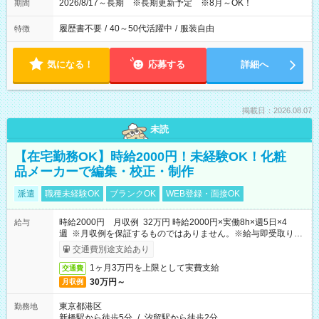
2026/8/17～長期 ※長期更新予定 ※8月～OK！
期間
履歴書不要
/
40～50代活躍中
/
服装自由
特徴
気になる！
応募する
詳細へ
掲載日：2026.08.07
未読
【在宅勤務OK】時給2000円！未経験OK！化粧
品メーカーで編集・校正・制作
派遣
職種未経験OK
ブランクOK
WEB登録・面接OK
時給2000円 月収例 32万円 時給2000円×実働8h×週5日×4
給与
週 ※月収例を保証するものではありません。※給与即受取りサ
ービス利用可（利用条件有）
交通費別途支給あり
1ヶ月3万円を上限として実費支給
交通費
30万円～
月収例
東京都港区
勤務地
新橋駅から徒歩5分
/
汐留駅から徒歩2分