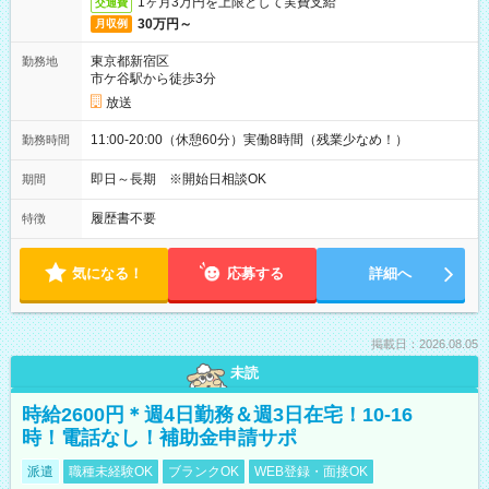
1ヶ月3万円を上限として実費支給
交通費
30万円～
月収例
東京都新宿区
勤務地
市ケ谷駅から徒歩3分
放送
11:00-20:00（休憩60分）実働8時間（残業少なめ！）
勤務時間
即日～長期 ※開始日相談OK
期間
履歴書不要
特徴
気になる！
応募する
詳細へ
掲載日：2026.08.05
未読
時給2600円＊週4日勤務＆週3日在宅！10-16
時！電話なし！補助金申請サポ
派遣
職種未経験OK
ブランクOK
WEB登録・面接OK