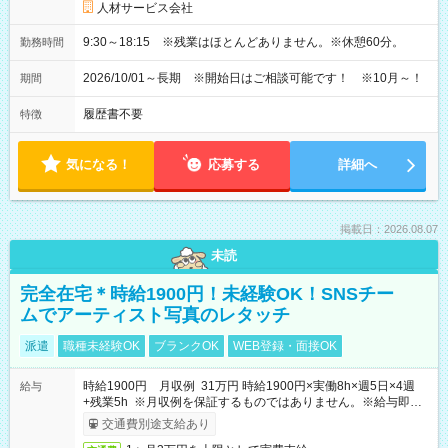
人材サービス会社
9:30～18:15 ※残業はほとんどありません。※休憩60分。
勤務時間
2026/10/01～長期 ※開始日はご相談可能です！ ※10月～！
期間
履歴書不要
特徴
気になる！
応募する
詳細へ
掲載日：2026.08.07
未読
完全在宅＊時給1900円！未経験OK！SNSチー
ムでアーティスト写真のレタッチ
派遣
職種未経験OK
ブランクOK
WEB登録・面接OK
時給1900円 月収例 31万円 時給1900円×実働8h×週5日×4週
給与
+残業5h ※月収例を保証するものではありません。※給与即受
取りサービス利用可（利用条件有）
交通費別途支給あり