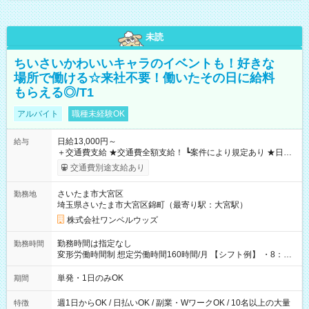
未読
ちいさいかわいいキャラのイベントも！好きな
場所で働ける☆来社不要！働いたその日に給料
もらえる◎/T1
アルバイト
職種未経験OK
日給13,000円～
給与
＋交通費支給 ★交通費全額支給！ ┗案件により規定あり ★日払
いOK！（規定あり） ┗働いたその日に現金GET♪ お仕事後はコ
交通費別途支給あり
ンビニATMから 日払い分を引き落とせます！ 【試用期間】試
用期間なし
さいたま市大宮区
勤務地
埼玉県さいたま市大宮区錦町（最寄り駅：大宮駅）
株式会社ワンベルウッズ
勤務時間は指定なし
勤務時間
変形労働時間制 想定労働時間160時間/月 【シフト例】 ・8：00
～21：00
単発・1日のみOK
期間
週1日からOK / 日払いOK / 副業・WワークOK / 10名以上の大量
特徴