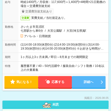
時給1400円／月収例：117,600円＝1,400円×4時間×21日勤務の
給与
場合＋交通費別途支給
交通費別途支給あり
実費支給／当社規定あり。
交通費
さいたま市見沼区
勤務地
七里駅から車6分
/
大宮公園駅
/
大宮(埼玉県)駅
アパレル・日用雑貨
(1)14:00-18:00(休憩0分) (2)14:00-19:00(休憩0分) (3)14:00-
勤務時間
19:30(休憩0分) (4)14:00-20:00(休憩45分) ※お好きな時間が選べ
ます
1ヶ月以上3ヶ月未満／即日～8月末までの期間限定
期間
履歴書不要
/
40～50代活躍中
/
服装自由
/
シフト勤務
/
10名以
特徴
上の大量募集
気になる！
応募する
詳細へ
掲載日：2026.08.05
未読