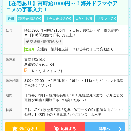
【在宅あり】高時給1900円～！海外ドラマやア
ニメの字幕入力！
派遣
職種未経験OK
社会人未経験OK
大学生歓迎
ブランクOK
時給1900円～時給2100円 ▼日払い週払い可能！※規定有り
給与
▼1日6時間勤務で日収1万以上！
交通費別途支給あり
交通費一部別途支給 ※お仕事によって変動あり
交通費
東京都新宿区
勤務地
新宿駅から徒歩5分
キレイなオフィスです
8:00～22:00 ▼1日4時間～ 10時～・11時～など、シフト希望
勤務時間
ご相談ください！
【急募】即日～短期も長期もOK！最短翌月末まで 1か月ごとの
期間
更新が可能！開始日もご相談ください！
日払いOK
/
履歴書不要
/
副業・WワークOK
/
服装自由
/
シフト
特徴
勤務
/
10名以上の大量募集
/
パソコンスキル不要
気になる！
応募する
詳細へ