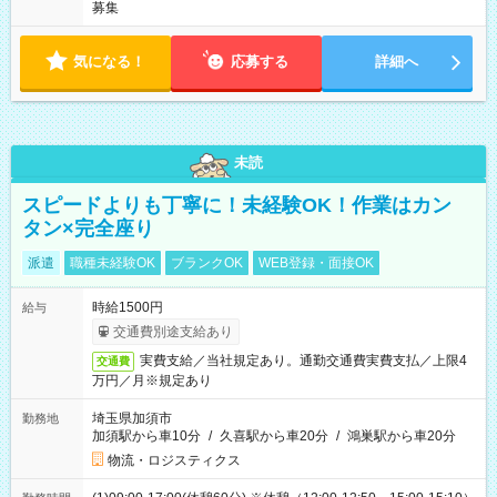
募集
気になる！
応募する
詳細へ
未読
スピードよりも丁寧に！未経験OK！作業はカン
タン×完全座り
派遣
職種未経験OK
ブランクOK
WEB登録・面接OK
時給1500円
給与
交通費別途支給あり
実費支給／当社規定あり。通勤交通費実費支払／上限4
交通費
万円／月※規定あり
埼玉県加須市
勤務地
加須駅から車10分
/
久喜駅から車20分
/
鴻巣駅から車20分
物流・ロジスティクス