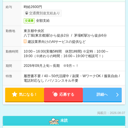
時給2600円
給与
交通費別途支給あり
全額支給
交通費
東京都中央区
勤務地
八丁堀(東京都)駅から徒歩2分
/
茅場町駅から徒歩6分
建設業界向けのAIサービスの提供など
10:00～16:00(実働5時間 休憩1時間) ※定時：10:00～
勤務時間
19:00（※終わりの時間：16:00～19:00で相談可！）
2026年09月上旬～長期 ※9月～！
期間
履歴書不要
/
40～50代活躍中
/
副業・WワークOK
/
服装自由
/
特徴
電話対応なし
/
パソコンスキル不要
気になる！
応募する
詳細へ
掲載日：2026.08.07
未読