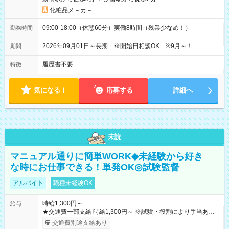
化粧品メ－カ－
09:00-18:00（休憩60分）実働8時間（残業少なめ！）
勤務時間
2026年09月01日～長期 ※開始日相談OK ※9月～！
期間
履歴書不要
特徴
気になる！
応募する
詳細へ
未読
マニュアル通りに簡単WORK◆未経験から好き
な時にお仕事できる！単発OK◎試験監督
アルバイト
職種未経験OK
時給1,300円～
給与
★交通費一部支給 時給1,300円～ ※試験・役割により手当あり
※勤務回数により昇給あり 【即給（前払い）オプションあ
交通費別途支給あり
り！】 希望される場合、勤務から1週間ほどで給与の一部を受け