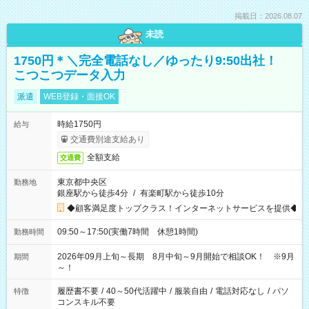
掲載日：2026.08.07
未読
1750円＊＼完全電話なし／ゆったり9:50出社！
こつこつデータ入力
派遣
WEB登録・面接OK
時給1750円
給与
交通費別途支給あり
全額支給
交通費
東京都中央区
勤務地
銀座駅から徒歩4分
/
有楽町駅から徒歩10分
◆顧客満足度トップクラス！インターネットサービスを提供◆
09:50～17:50(実働7時間 休憩1時間)
勤務時間
2026年09月上旬～長期 8月中旬～9月開始で相談OK！ ※9月
期間
～！
履歴書不要
/
40～50代活躍中
/
服装自由
/
電話対応なし
/
パソ
特徴
コンスキル不要