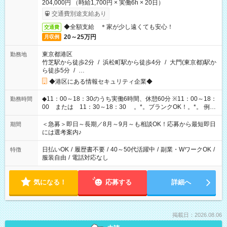
204,000円 （時給1,700円 × 実働6h × 20日）
交通費別途支給あり
◆全額支給 ＊家が少し遠くても安心！
交通費
20～25万円
月収例
東京都港区
勤務地
竹芝駅から徒歩2分
/
浜松町駅から徒歩4分
/
大門(東京都)駅か
ら徒歩5分
/
…
◆港区にある情報セキュリティ企業◆
◆11：00～18：30のうち実働6時間、休憩60分 ※11：00～18：
勤務時間
00 または 11：30～18：30 。*。ブランクOK！。*。 例え
ば前職が、 在宅/財団法人/事務/コールセンター/受付/販売/カフェ
スタッフ スイーツ販売/ホテルフロント/化粧品販売/など 様々な
＜急募＞即日～長期／8月～9月～も相談OK！応募から最短即日
期間
業界から入社して活躍されています♪
には選考案内♪
日払いOK
/
履歴書不要
/
40～50代活躍中
/
副業・WワークOK
/
特徴
服装自由
/
電話対応なし
気になる！
応募する
詳細へ
掲載日：2026.08.06