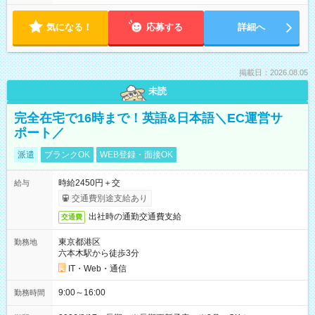
気になる！
応募する
詳細へ
掲載日：2026.08.05
未読
完全在宅で16時まで！英語&日本語＼EC運営サ
ポート／
派遣
ブランクOK
WEB登録・面接OK
時給2450円＋交
給与
交通費別途支給あり
出社時の通勤交通費支給
交通費
東京都港区
勤務地
六本木駅から徒歩3分
IT・Web・通信
9:00～16:00
勤務時間