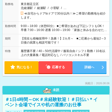
東京都足立区
勤務地
北綾瀬駅
/
綾瀬駅
/
小菅駅
/
…
≪自宅からドアtoドアで30分以内！≫ご希望の勤務地を紹介
します。
9:00～18:00（休憩60分） ■ご希望があれば下記シフトもOK！
勤務時間
早番 7:00～16:00 遅番 10:00～19:00 「家族と休みを合わせた
い」 「余裕を持って夕飯の準備がしたい」 「できれば残業はし
たくない」 など、ご希望を教えてくださいね。 ※Wワーク希望
【現在も積極採用中！急募！】2カ月～ ■ご応募から最短2～3
期間
の方へ 今ご覧のお仕事で希望する勤務時間と、もう1つのお仕事
日後の就業も相談可能です！
の勤務時間。 合計で週40時間を超える場合は応募できません。
履歴書不要
/
40～50代活躍中
/
服装自由
/
シフト勤務
/
10名以
特徴
上の大量募集
/
電話対応なし
/
パソコンスキル不要
気になる！
応募する
詳細へ
掲載日：2026.08.06
未読
＃1日4時間～OK＃未経験歓迎！＃日払い＊イ
ベント会場でイスや机の運搬のお仕事