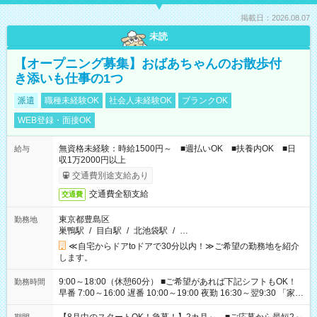
掲載日：2026.08.07
未読
【オープニング募集】おばあちゃんのお散歩付
き添いも仕事の1つ
派遣
職種未経験OK
社会人未経験OK
ブランクOK
WEB登録・面接OK
無資格未経験：時給1500円～ ■週払いOK ■扶養内OK ■日
給与
収1万2000円以上
交通費別途支給あり
交通費全額支給
交通費
東京都豊島区
勤務地
巣鴨駅
/
目白駅
/
北池袋駅
/
…
≪自宅からドアtoドアで30分以内！≫ご希望の勤務地を紹介
します。
9:00～18:00（休憩60分） ■ご希望があれば下記シフトもOK！
勤務時間
早番 7:00～16:00 遅番 10:00～19:00 夜勤 16:30～翌9:30 「家族
と休みを合わせたい」 「余裕を持って夕飯の準備がしたい」
「できれば残業はしたくない」 など、ご希望を教えてください