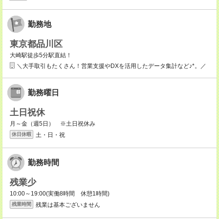
勤務地
東京都品川区
大崎駅徒歩5分駅直結！
＼大手取引もたくさん！営業支援やDXを活用したデータ集計など♪*。／
勤務曜日
土日祝休
月～金（週5日） ※土日祝休み
土・日・祝
休日休暇
勤務時間
残業少
10:00～19:00(実働8時間 休憩1時間)
残業は基本ございません
残業時間