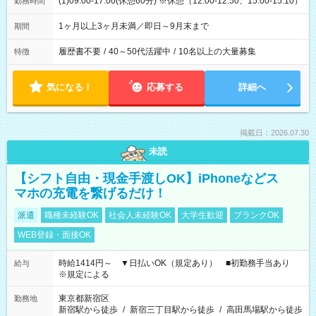
(1)09:00-17:00(休憩60分) ※休憩（12:00-12:50、15:00-15:10）
勤務時間
1ヶ月以上3ヶ月未満／即日～9月末まで
期間
履歴書不要
/
40～50代活躍中
/
10名以上の大量募集
特徴
気になる！
応募する
詳細へ
掲載日：2026.07.30
未読
【シフト自由・現金手渡しOK】iPhoneなどス
マホの充電を繋げるだけ！
派遣
職種未経験OK
社会人未経験OK
大学生歓迎
ブランクOK
WEB登録・面接OK
時給1414円～ ▼日払いOK（規定あり） ■初勤務手当あり
給与
※規定による
東京都新宿区
勤務地
新宿駅から徒歩
/
新宿三丁目駅から徒歩
/
高田馬場駅から徒歩