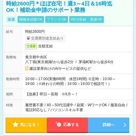
時給2600円＊ほぼ在宅！週3～4日＆16時迄
OK！補助金申請のサポート業務
派遣
職種未経験OK
ブランクOK
WEB登録・面接OK
時給2600円
給与
交通費別途支給あり
全額支給
交通費
東京都中央区
勤務地
八丁堀(東京都)駅から徒歩2分
/
茅場町駅から徒歩6分
建設業界向けのAIサービスの提供など
10:00～17:00(実働6時間 休憩1時間) ※定時：10:00～
勤務時間
19:00（※終わりの時間：16:00～19:00で相談可！）
【急募】即日～長期 ※8月～！
期間
履歴書不要
/
40～50代活躍中
/
副業・WワークOK
/
服装自由
/
特徴
電話対応なし
/
パソコンスキル不要
気になる！
応募する
詳細へ