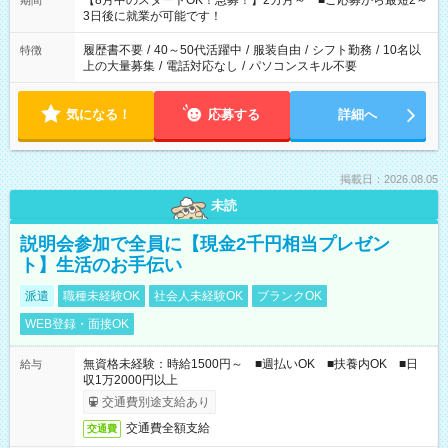
【8月中のスタートOK！急募！】2カ月～ ■ご応募から最短2～
期間
ね。 ※Wワーク希望の方へ 今ご覧のお仕事で希望する勤務時間
3日後に就業が可能です！
と、もう1つのお仕事の勤務時間。 合計で週40時間を超える場
合は応募できません。
履歴書不要
/
40～50代活躍中
/
服装自由
/
シフト勤務
/
10名以
特徴
上の大量募集
/
電話対応なし
/
パソコンスキル不要
気になる！
応募する
詳細へ
掲載日：2026.08.05
未読
説明会参加で全員に【現金2千円相当プレゼン
ト】生活のお手伝い
派遣
職種未経験OK
社会人未経験OK
ブランクOK
WEB登録・面接OK
無資格未経験：時給1500円～ ■週払いOK ■扶養内OK ■日
給与
収1万2000円以上
交通費別途支給あり
交通費全額支給
交通費