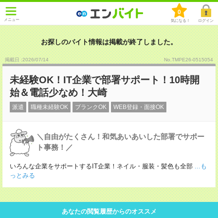
0
メニュー
気になる！
ログイン
お探しのバイト情報は掲載が終了しました。
掲載日 :2026
/
07
/
14
No.TMPE26-0515054
未経験OK！IT企業で部署サポート！10時開
始＆電話少なめ！大崎
派遣
職種未経験OK
ブランクOK
WEB登録・面接OK
＼自由がたくさん！和気あいあいした部署でサポー
ト事務！／
いろんな企業をサポートするIT企業！ネイル・服装・髪色も全部
...も
っとみる
あなたの閲覧履歴からのオススメ