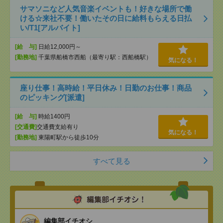
サマソニなど人気音楽イベントも！好きな場所で働
ける☆来社不要！働いたその日に給料もらえる日払
い/T1[アルバイト]
[給 与]
日給12,000円～
[勤務地]
千葉県船橋市西船（最寄り駅：西船橋駅）
気になる！
座り仕事！高時給！平日休み！日勤のお仕事！商品
のピッキング[派遣]
[給 与]
時給1400円
[交通費]
交通費支給有り
気になる！
[勤務地]
東陽町駅から徒歩10分
すべて見る
編集部イチオシ