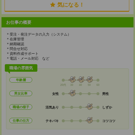
気になる！
お仕事の概要
＊受注・発注データの入力（システム）
＊在庫管理
＊納期確認
＊問合せ対応
＊資料作成サポート
＊電話・メール対応 など
職場の雰囲気
年齢層
20代
30
40
50
60
男女比率
女性
男性
職場の様子
活気あり
しずか
仕事の仕方
テキパキ
コツコツ