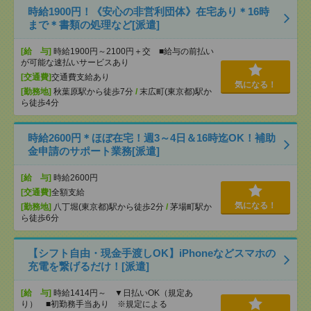
時給1900円！《安心の非営利団体》在宅あり＊16時
まで＊書類の処理など[派遣]
[給 与]
時給1900円～2100円＋交 ■給与の前払い
が可能な速払いサービスあり
[交通費]
交通費支給あり
気になる！
[勤務地]
秋葉原駅から徒歩7分
/
末広町(東京都)駅か
ら徒歩4分
時給2600円＊ほぼ在宅！週3～4日＆16時迄OK！補助
金申請のサポート業務[派遣]
[給 与]
時給2600円
[交通費]
全額支給
気になる！
[勤務地]
八丁堀(東京都)駅から徒歩2分
/
茅場町駅か
ら徒歩6分
【シフト自由・現金手渡しOK】iPhoneなどスマホの
充電を繋げるだけ！[派遣]
[給 与]
時給1414円～ ▼日払いOK（規定あ
り） ■初勤務手当あり ※規定による