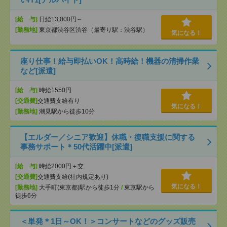
[給 与]
日給13,000円～
[勤務地]
東京都渋谷区渋谷（最寄り駅：渋谷駅）
気になる！
座り仕事！給与即払いOK！高時給！機器の清掃作業
など[派遣]
[給 与]
時給1550円
[交通費]
交通費支給有り
気になる！
[勤務地]
潮見駅から徒歩10分
【エルダー／シニア歓迎】休職・復職支援に関する
事務サポート＊50代活躍中[派遣]
[給 与]
時給2000円＋交
[交通費]
交通費支給(社内規定あり)
気になる！
[勤務地]
大手町(東京都)駅から徒歩1分
/
東京駅から
徒歩6分
＜単発＊1日～OK！＞コンサートなどのグッズ販売