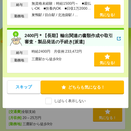
無資格未経験：時給1500円～ ■週払
給与
いOK ■扶養内OK ■日収1万2000円
あなたの閲覧履歴からの
以上
おすすめ
巣鴨駅 / 目白駅 / 北池袋駅 / …
気になる!
勤務地
2400円＊【長期】輸出関連の書類作成や取引
【オープニング募集】おばあちゃんのお散歩付き添
審査・製品発送の手続き[派遣]
いも仕事の1つ[派遣]
時給2400円 月収例 233,472円
給与
[給 与]
無資格未経験：時給1500円～ ■週払い
三鷹駅から徒歩9分
勤務地
OK ■扶養内OK ■日収1万2000円以上
気になる!
[交通費]
交通費全額支給
気になる！
[勤務地]
巣鴨駅
/
目白駅
/
北池袋駅
/
…
スキップ
どちらも気になる！
2400円＊【長期】輸出関連の書類作成や取引審査・
製品発送の手続き[派遣]
しばらく表示しない
[給 与]
時給2400円 月収例 233,472円
[交通費]
全額支給
[月収例]
20～25万円
気になる！
[勤務地]
三鷹駅から徒歩9分