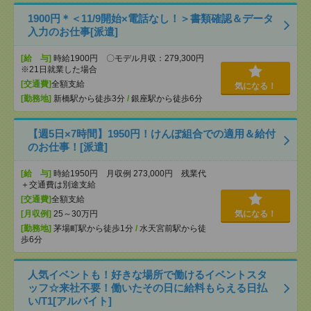
1900円＊＜11/9開始×電話なし！＞書類確認＆データ
入力のお仕事[派遣]
[給 与]
時給1900円 〇モデル月収：279,300円
※21日就業した場合
[交通費]
全額支給
気になる！
[勤務地]
新橋駅から徒歩3分
/
銀座駅から徒歩6分
【週5日×7時間】1950円！けんぽ組合での適用＆給付
のお仕事！[派遣]
[給 与]
時給1950円 月収例 273,000円 残業代
＋交通費は別途支給
[交通費]
全額支給
[月収例]
25～30万円
気になる！
[勤務地]
茅場町駅から徒歩1分
/
水天宮前駅から徒
歩6分
人気イベントも！好きな場所で働けるイベントスタ
ッフ☆来社不要！働いたその日に給料もらえる日払
い/T1[アルバイト]