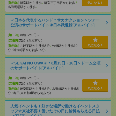
[勤務地]
新宿駅から徒歩
/
新宿三丁目駅から徒歩
/
気になる！
高田馬場駅から徒歩
/
…
＜日本を代表するバンド＊サカナクション＞ツアー
公演のサポートバイト＠日本武道館[アルバイト]
[給 与]
時給1250円～
[交通費]
支給（規定有り）
気になる！
[勤務地]
九段下駅から徒歩5分
/
竹橋駅から徒歩10
分
/
神保町駅から徒歩15分
/
…
＜SEKAI NO OWARI＊8月15日・16日＞ドーム公演
のサポートバイト[アルバイト]
[給 与]
時給1250円～
[交通費]
支給（規定有り）
気になる！
[勤務地]
後楽園駅から徒歩5分
/
水道橋駅から徒歩5
分
/
春日(東京都)駅から徒歩7分
人気イベントも！好きな場所で働けるイベントスタ
ッフ☆来社不要！働いたその日に給料もらえる日払
い/T1[アルバイト]