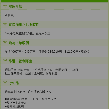
雇用形態
正社員
直接雇用される時期
6ヶ月の派遣期間の後、直雇用予定
給与・年収例
年収406万円～549万円 月収例 235,610円～312,090円+残業代
待遇・福利厚生
通勤手当(全額支給）・住宅手当あり・年間休日（123日）
社会保険完備、企業年金制度、財形制度、
その他
退職金制度あり・産休育休制度あり
■会員制福利厚生サービス・リロクラブ
■リゾートホテル
■社内部活動有