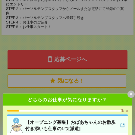
にエントリー
STEP２：パーソルテンプスタッフからメールまたは電話にて登録のご案
内
STEP３：パーソルテンプスタッフへ登録手続き
STEP４：お仕事のご紹介
STEP５：お仕事スタート！
応募ページへ
気になる！
×
どちらのお仕事が気になりますか？
メール
LINE
で送る
で送る
1
/10
シェア
【オープニング募集】おばあちゃんのお散歩
ツイート
ブックマーク
付き添いも仕事の1つ[派遣]