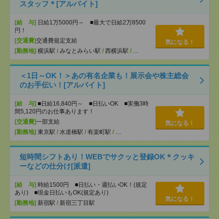
スタッフ＊[アルバイト]
[給 与]
日給1万5000円～ ■最大で日給2万8500
円！
[交通費]
交通費規定支給
気になる！
[勤務地]
横浜駅
/
みなとみらい駅
/
西横浜駅
/
…
＜1日～OK！＞あの有名企業も！展示会や株主総会
のお手伝い！[アルバイト]
[給 与]
■日給16,840円～ ■日払いOK ■実働3時
間5,120円のお仕事あります！
[交通費]
一部支給
気になる！
[勤務地]
東京駅
/
水道橋駅
/
有楽町駅
/
…
短時間シフトあり！WEBでサクッと登録OK＊クッキ
ーなどの仕分け[派遣]
[給 与]
時給1500円 ■日払い・週払いOK！(規定
あり) ■現金日払いもOK(規定あり)
気になる！
[勤務地]
新宿駅
/
新宿三丁目駅