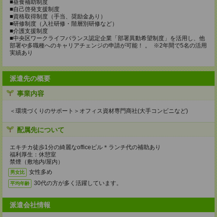
■昼食補助制度
■自己啓発支援制度
■資格取得制度（手当、奨励金あり）
■研修制度（入社研修・階層別研修など）
■介護支援制度
■中央区ワークライフバランス認定企業「部署異動希望制度」を活用し、他
部署や多職種へのキャリアチェンジの申請が可能！ 。 ※2年間で5名の活用
実績あり
派遣先の概要
事業内容
＜環境づくりのサポート＞オフィス資材専門商社(大手コンビニなど)
配属先について
エキチカ徒歩1分の綺麗なofficeビル＊ランチ代の補助あり
福利厚生：休憩室
禁煙（敷地内/屋内）
女性多め
男女比
30代の方が多く活躍しています。
平均年齢
派遣会社情報