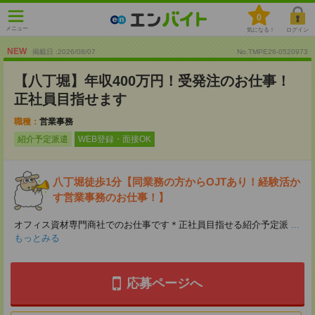
0
メニュー
気になる！
ログイン
NEW
掲載日 :2026
/
08
/
07
No.TMPE26-0520973
【八丁堀】年収400万円！受発注のお仕事！
正社員目指せます
職種：
営業事務
紹介予定派遣
WEB登録・面接OK
八丁堀徒歩1分【同業務の方からOJTあり！経験活か
す営業事務のお仕事！】
オフィス資材専門商社でのお仕事です＊正社員目指せる紹介予定派
...
もっとみる
応募ページへ