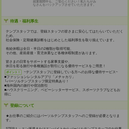
就業期間中も、ご安心ください！私たちがみ
なさんをバックアップさせていただきます。
待遇・福利厚生
テンプスタッフでは、登録スタッフの皆さまに安心してはたらいていただく
ため、
社会保険・定期健康診断をはじめとした福利厚生を取り揃えています。
有給休暇は全日・半日の2種類が取得可能、
その他、産前産後・育児休業など各種休暇制度があります。
皆さまの日常をサポートする家事支援や、
休日を彩る旅行や各種施設が割引になる優待サービスをご用意！
~テンプスタッフに登録している方へのお得な優待サービス~
ポイント！
■ファッションレンタルアプリ「メチャカリ」
└パーソルテンプスタッフ限定特典あり！
■海外国内の旅行や宿泊割引
■ハウスクリーニング、ベビーシッターサービス、スポーツクラブなどもお
得に
登録について
★お仕事のご紹介にはパーソルテンプスタッフへのご登録が必要となりま
す。
STEP１：エン派遣またはエンバイトからパーソルテンプスタッフのお仕事