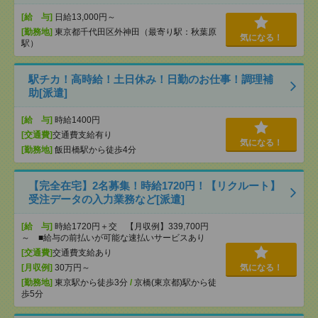
[給 与]
日給13,000円～
[勤務地]
東京都千代田区外神田（最寄り駅：秋葉原
気になる！
駅）
駅チカ！高時給！土日休み！日勤のお仕事！調理補
助[派遣]
[給 与]
時給1400円
[交通費]
交通費支給有り
気になる！
[勤務地]
飯田橋駅から徒歩4分
【完全在宅】2名募集！時給1720円！【リクルート】
受注データの入力業務など[派遣]
[給 与]
時給1720円＋交 【月収例】339,700円
～ ■給与の前払いが可能な速払いサービスあり
[交通費]
交通費支給あり
[月収例]
30万円～
気になる！
[勤務地]
東京駅から徒歩3分
/
京橋(東京都)駅から徒
歩5分