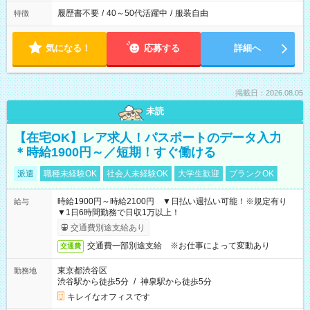
履歴書不要
/
40～50代活躍中
/
服装自由
特徴
気になる！
応募する
詳細へ
掲載日：2026.08.05
未読
【在宅OK】レア求人！パスポートのデータ入力
＊時給1900円～／短期！すぐ働ける
派遣
職種未経験OK
社会人未経験OK
大学生歓迎
ブランクOK
時給1900円～時給2100円 ▼日払い週払い可能！※規定有り
給与
▼1日6時間勤務で日収1万以上！
交通費別途支給あり
交通費一部別途支給 ※お仕事によって変動あり
交通費
東京都渋谷区
勤務地
渋谷駅から徒歩5分
/
神泉駅から徒歩5分
キレイなオフィスです