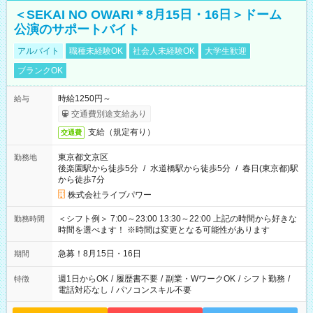
＜SEKAI NO OWARI＊8月15日・16日＞ドーム
公演のサポートバイト
アルバイト
職種未経験OK
社会人未経験OK
大学生歓迎
ブランクOK
時給1250円～
給与
交通費別途支給あり
支給（規定有り）
交通費
東京都文京区
勤務地
後楽園駅から徒歩5分
/
水道橋駅から徒歩5分
/
春日(東京都)駅
から徒歩7分
株式会社ライブパワー
＜シフト例＞ 7:00～23:00 13:30～22:00 上記の時間から好きな
勤務時間
時間を選べます！ ※時間は変更となる可能性があります
急募！8月15日・16日
期間
週1日からOK
/
履歴書不要
/
副業・WワークOK
/
シフト勤務
/
特徴
電話対応なし
/
パソコンスキル不要