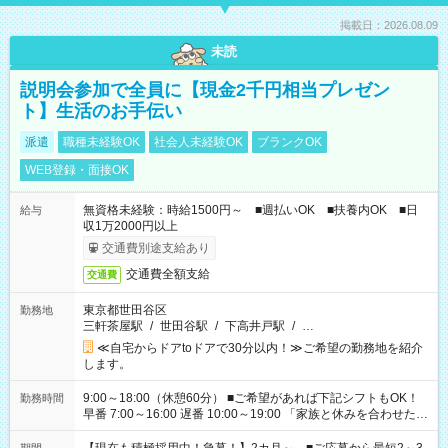
掲載日：2026.08.09
未読
説明会参加で全員に【現金2千円相当プレゼン
ト】生活のお手伝い
派遣
職種未経験OK
社会人未経験OK
ブランクOK
WEB登録・面接OK
無資格未経験：時給1500円～ ■週払いOK ■扶養内OK ■日
給与
収1万2000円以上
交通費別途支給あり
交通費全額支給
交通費
東京都世田谷区
勤務地
三軒茶屋駅
/
世田谷駅
/
下高井戸駅
/
…
≪自宅からドアtoドアで30分以内！≫ご希望の勤務地を紹介
します。
9:00～18:00（休憩60分） ■ご希望があれば下記シフトもOK！
勤務時間
早番 7:00～16:00 遅番 10:00～19:00 「家族と休みを合わせた
い」 「余裕を持って夕飯の準備がしたい」 「できれば残業はし
たくない」 など、ご希望を教えてくださいね。 ※Wワーク希望