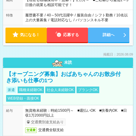
【現在も積極採用中！急募！】2カ月～ ■ご応募から最短2～3
期間
の方へ 今ご覧のお仕事で希望する勤務時間と、もう1つのお仕事
日後の就業も相談可能です！
の勤務時間。 合計で週40時間を超える場合は応募できません。
履歴書不要
/
40～50代活躍中
/
服装自由
/
シフト勤務
/
10名以
特徴
上の大量募集
/
電話対応なし
/
パソコンスキル不要
気になる！
応募する
詳細へ
掲載日：2026.08.09
未読
【オープニング募集】おばあちゃんのお散歩付
き添いも仕事の1つ
派遣
職種未経験OK
社会人未経験OK
ブランクOK
WEB登録・面接OK
無資格未経験：時給1500円～ ■週払いOK ■扶養内OK ■日
給与
収1万2000円以上
交通費別途支給あり
交通費全額支給
交通費