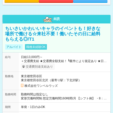
未読
ちいさいかわいいキャラのイベントも！好きな
場所で働ける☆来社不要！働いたその日に給料
もらえる◎/T1
アルバイト
職種未経験OK
日給13,000円～
給与
＋交通費支給 ★交通費全額支給！ ┗案件により規定あり ★日払
いOK！（規定あり） ┗働いたその日に現金GET♪ お仕事後はコ
交通費別途支給あり
ンビニATMから 日払い分を引き落とせます！ 【試用期間】試
用期間なし
東京都世田谷区
勤務地
東京都世田谷区北沢（最寄り駅：下北沢駅）
株式会社ワンベルウッズ
勤務時間は指定なし
勤務時間
変形労働時間制 想定労働時間160時間/月 【シフト例】 ・8：00
～21：00
単発・1日のみOK
期間