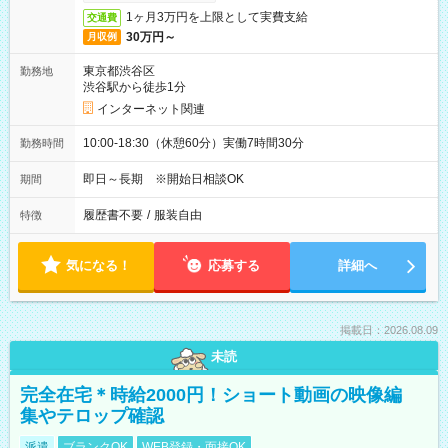
1ヶ月3万円を上限として実費支給
交通費
30万円～
月収例
東京都渋谷区
勤務地
渋谷駅から徒歩1分
インターネット関連
10:00-18:30（休憩60分）実働7時間30分
勤務時間
即日～長期 ※開始日相談OK
期間
履歴書不要
/
服装自由
特徴
気になる！
応募する
詳細へ
掲載日：2026.08.09
未読
完全在宅＊時給2000円！ショート動画の映像編
集やテロップ確認
派遣
ブランクOK
WEB登録・面接OK