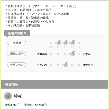
＊資料作成サポート（マニュアル・フォーマットあり）
＊グッズ・商品登録 メルマガ配信
＊日本代表戦やリーグワン主催試合での出店準備
＊見積書・発注書・請求書の作成
＊外部との日程などの調整・やり取り
＊その他付随する事務業務
職場の雰囲気
年齢層
20代
30
40
50
60
職場の様子
活気あり
しずか
仕事の仕方
テキパキ
コツコツ
募集情報
給与
時給1750円 月収例 262,500円