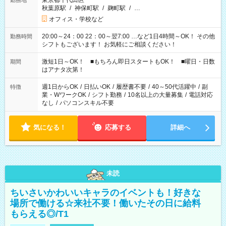
東京都千代田区
勤務地
秋葉原駅
/
神保町駅
/
麹町駅
/
…
オフィス・学校など
20:00～24：00 22：00～翌7:00 …など1日4時間～OK！ その他
勤務時間
シフトもございます！ お気軽にご相談ください！
激短1日～OK！ ■もちろん即日スタートもOK！ ■曜日・日数
期間
はアナタ次第！
週1日からOK
/
日払いOK
/
履歴書不要
/
40～50代活躍中
/
副
特徴
業・WワークOK
/
シフト勤務
/
10名以上の大量募集
/
電話対応
なし
/
パソコンスキル不要
気になる！
応募する
詳細へ
未読
ちいさいかわいいキャラのイベントも！好きな
場所で働ける☆来社不要！働いたその日に給料
もらえる◎/T1