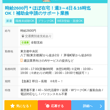
時給2600円＊ほぼ在宅！週3～4日＆16時迄
OK！補助金申請のサポート業務
派遣
職種未経験OK
ブランクOK
WEB登録・面接OK
時給2600円
給与
交通費別途支給あり
全額支給
交通費
東京都中央区
勤務地
八丁堀(東京都)駅から徒歩2分
/
茅場町駅から徒歩6分
建設業界向けのAIサービスの提供など
10:00～17:00(実働6時間 休憩1時間) ※定時：10:00～
勤務時間
19:00（※終わりの時間：16:00～19:00で相談可！）
【急募】即日～長期 ※8月～！
期間
履歴書不要
/
40～50代活躍中
/
副業・WワークOK
/
服装自由
/
特徴
電話対応なし
/
パソコンスキル不要
気になる！
応募する
詳細へ