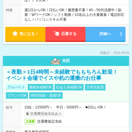
はアナタ次第！
週1日からOK
/
日払いOK
/
履歴書不要
/
40～50代活躍中
/
副
特徴
業・WワークOK
/
シフト勤務
/
10名以上の大量募集
/
電話対応
なし
/
パソコンスキル不要
気になる！
応募する
詳細へ
掲載日：2026.08.09
未読
＜夜勤＞1日4時間～未経験でももちろん歓迎！
イベント会場でイスや机の運搬のお仕事
アルバイト
職種未経験OK
社会人未経験OK
大学生歓迎
ブランクOK
WEB登録・面接OK
日給：12500円～ 半日：5000円～ ■日払いOK！
給与
交通費別途支給あり
交通費規定支給
交通費