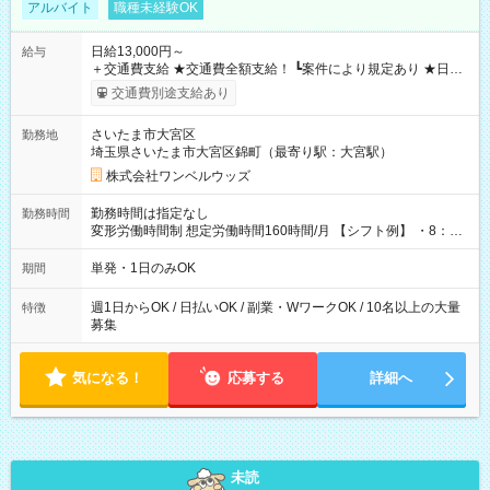
アルバイト
職種未経験OK
日給13,000円～
給与
＋交通費支給 ★交通費全額支給！ ┗案件により規定あり ★日払
いOK！（規定あり） ┗働いたその日に現金GET♪ お仕事後はコ
交通費別途支給あり
ンビニATMから 日払い分を引き落とせます！ 【試用期間】試
用期間なし
さいたま市大宮区
勤務地
埼玉県さいたま市大宮区錦町（最寄り駅：大宮駅）
株式会社ワンベルウッズ
勤務時間は指定なし
勤務時間
変形労働時間制 想定労働時間160時間/月 【シフト例】 ・8：00
～21：00
単発・1日のみOK
期間
週1日からOK / 日払いOK / 副業・WワークOK / 10名以上の大量
特徴
募集
気になる！
応募する
詳細へ
未読