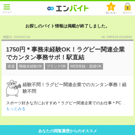
0
メニュー
気になる！
ログイン
お探しのバイト情報は掲載が終了しました。
掲載日 :2026
/
07
/
19
No.TMPE26-0518666
1750円＊事務未経験OK！ラグビー関連企業
でカンタン事務サポ！駅直結
派遣
職種未経験OK
ブランクOK
WEB登録・面接OK
経験不問！ラグビー関連企業でのカンタン事務！経
験不問
スポーツ好きな方におすすめ＊ラグビー関連企業でのお仕事＊PC
...
もっとみる
あなたの閲覧履歴からのオススメ