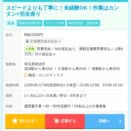
スピードよりも丁寧に！未経験OK！作業はカン
タン×完全座り
派遣
職種未経験OK
ブランクOK
WEB登録・面接OK
時給1500円
給与
交通費別途支給あり
実費支給／当社規定あり。通勤交通費実費支払／上限4
交通費
万円／月※規定あり
埼玉県加須市
勤務地
加須駅から車10分
/
久喜駅から車20分
/
鴻巣駅から車20分
物流・ロジスティクス
(1)09:00-17:00(休憩60分) ※休憩（12:00-12:50、15:00-15:10）
勤務時間
1ヶ月以上3ヶ月未満／即日～9月末まで
期間
履歴書不要
/
40～50代活躍中
/
10名以上の大量募集
特徴
気になる！
応募する
詳細へ