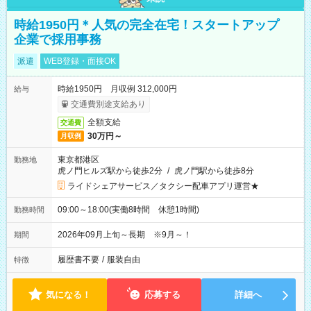
時給1950円＊人気の完全在宅！スタートアップ
企業で採用事務
派遣
WEB登録・面接OK
時給1950円 月収例 312,000円
給与
交通費別途支給あり
全額支給
交通費
30万円～
月収例
東京都港区
勤務地
虎ノ門ヒルズ駅から徒歩2分
/
虎ノ門駅から徒歩8分
ライドシェアサービス／タクシー配車アプリ運営★
09:00～18:00(実働8時間 休憩1時間)
勤務時間
2026年09月上旬～長期 ※9月～！
期間
履歴書不要
/
服装自由
特徴
気になる！
応募する
詳細へ