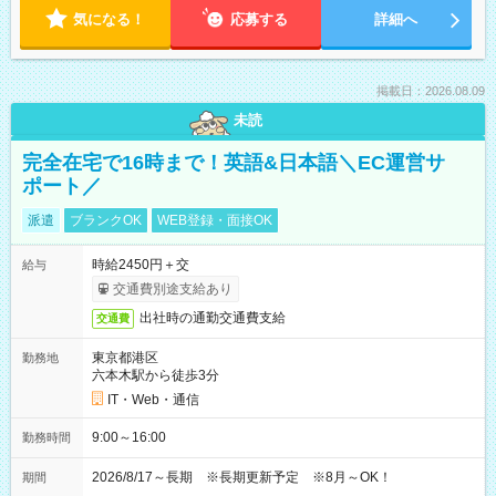
気になる！
応募する
詳細へ
掲載日：2026.08.09
未読
完全在宅で16時まで！英語&日本語＼EC運営サ
ポート／
派遣
ブランクOK
WEB登録・面接OK
時給2450円＋交
給与
交通費別途支給あり
出社時の通勤交通費支給
交通費
東京都港区
勤務地
六本木駅から徒歩3分
IT・Web・通信
9:00～16:00
勤務時間
2026/8/17～長期 ※長期更新予定 ※8月～OK！
期間