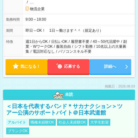
/
…
物流企業
9:00～18:00
勤務時間
即日～OK！ 1日～働けます＾＾（規定あり）
期間
週1日からOK
/
日払いOK
/
履歴書不要
/
40～50代活躍中
/
副
特徴
業・WワークOK
/
服装自由
/
シフト勤務
/
10名以上の大量募
集
/
電話対応なし
/
パソコンスキル不要
気になる！
応募する
詳細へ
掲載日：2026.08.03
未読
＜日本を代表するバンド＊サカナクション＞ツ
アー公演のサポートバイト＠日本武道館
アルバイト
職種未経験OK
社会人未経験OK
大学生歓迎
ブランクOK