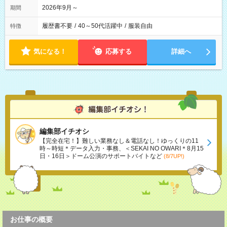
2026年9月～
期間
履歴書不要
/
40～50代活躍中
/
服装自由
特徴
気になる！
応募する
詳細へ
編集部イチオシ
【完全在宅！】難しい業務なし＆電話なし！ゆっくりの11
時～時短＊データ入力・事務、＜SEKAI NO OWARI＊8月15
日・16日＞ドーム公演のサポートバイトなど
(8/7UP!)
お仕事の概要