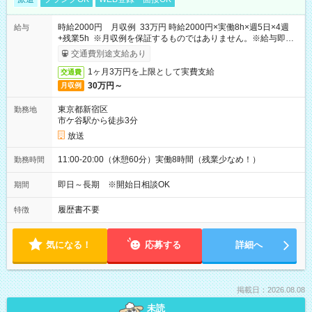
時給2000円 月収例 33万円 時給2000円×実働8h×週5日×4週
給与
+残業5h ※月収例を保証するものではありません。※給与即受
取りサービス利用可（利用条件有）
交通費別途支給あり
1ヶ月3万円を上限として実費支給
交通費
30万円～
月収例
東京都新宿区
勤務地
市ケ谷駅から徒歩3分
放送
11:00-20:00（休憩60分）実働8時間（残業少なめ！）
勤務時間
即日～長期 ※開始日相談OK
期間
履歴書不要
特徴
気になる！
応募する
詳細へ
掲載日：2026.08.08
未読