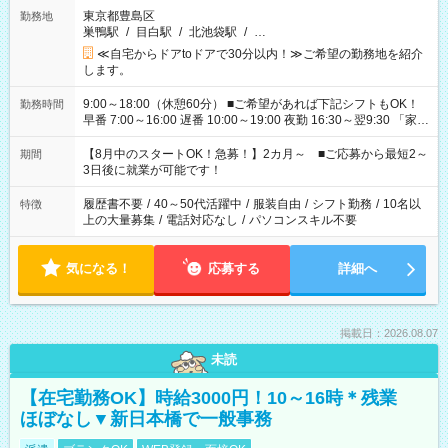
東京都豊島区
勤務地
巣鴨駅
/
目白駅
/
北池袋駅
/
…
≪自宅からドアtoドアで30分以内！≫ご希望の勤務地を紹介
します。
9:00～18:00（休憩60分） ■ご希望があれば下記シフトもOK！
勤務時間
早番 7:00～16:00 遅番 10:00～19:00 夜勤 16:30～翌9:30 「家族
と休みを合わせたい」 「余裕を持って夕飯の準備がしたい」
「できれば残業はしたくない」 など、ご希望を教えてください
【8月中のスタートOK！急募！】2カ月～ ■ご応募から最短2～
期間
ね。 ※Wワーク希望の方へ 今ご覧のお仕事で希望する勤務時間
3日後に就業が可能です！
と、もう1つのお仕事の勤務時間。 合計で週40時間を超える場
合は応募できません。
履歴書不要
/
40～50代活躍中
/
服装自由
/
シフト勤務
/
10名以
特徴
上の大量募集
/
電話対応なし
/
パソコンスキル不要
気になる！
応募する
詳細へ
掲載日：2026.08.07
未読
【在宅勤務OK】時給3000円！10～16時＊残業
ほぼなし▼新日本橋で一般事務