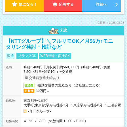
気になる！
応募する
詳細へ
掲載日：2026.08.08
未読
【NTTグループ】＼フルリモOK／月56万↑モニ
タリング検討・検証など
派遣
ブランクOK
WEB登録・面接OK
時給3,400円【月収例】約569,000円（時給3,400円×実働
給与
7.50h×21日+残業10h）+交通費
交通費別途支給あり
○通勤交通費の支給あり（当社規定による）
交通費
30万円～
月収例
東京都千代田区
勤務地
大手町(東京都)駅から徒歩2分
/
東京駅から徒歩8分
/
三越前駅
●NTTグループ●
★9:00～17:30（休憩時間 12:00～13:00）
勤務時間