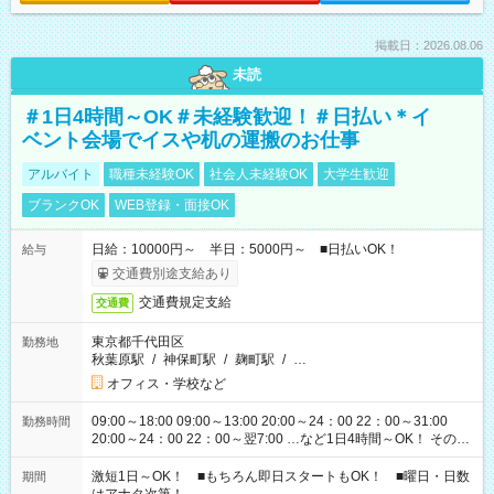
掲載日：2026.08.06
未読
＃1日4時間～OK＃未経験歓迎！＃日払い＊イ
ベント会場でイスや机の運搬のお仕事
アルバイト
職種未経験OK
社会人未経験OK
大学生歓迎
ブランクOK
WEB登録・面接OK
日給：10000円～ 半日：5000円～ ■日払いOK！
給与
交通費別途支給あり
交通費規定支給
交通費
東京都千代田区
勤務地
秋葉原駅
/
神保町駅
/
麹町駅
/
…
オフィス・学校など
09:00～18:00 09:00～13:00 20:00～24：00 22：00～31:00
勤務時間
20:00～24：00 22：00～翌7:00 …など1日4時間～OK！ その他
シフトもございます！ お気軽にご相談ください！
激短1日～OK！ ■もちろん即日スタートもOK！ ■曜日・日数
期間