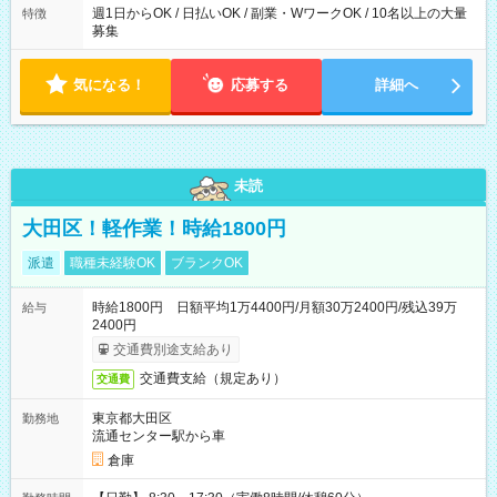
週1日からOK / 日払いOK / 副業・WワークOK / 10名以上の大量
特徴
募集
気になる！
応募する
詳細へ
未読
大田区！軽作業！時給1800円
派遣
職種未経験OK
ブランクOK
時給1800円 日額平均1万4400円/月額30万2400円/残込39万
給与
2400円
交通費別途支給あり
交通費支給（規定あり）
交通費
東京都大田区
勤務地
流通センター駅から車
倉庫