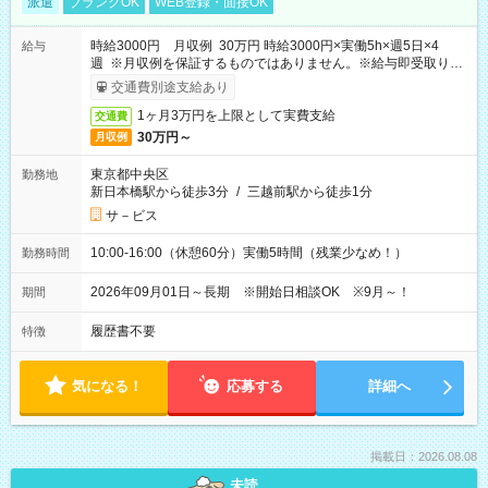
派遣
ブランクOK
WEB登録・面接OK
時給3000円 月収例 30万円 時給3000円×実働5h×週5日×4
給与
週 ※月収例を保証するものではありません。※給与即受取りサ
ービス利用可（利用条件有）
交通費別途支給あり
1ヶ月3万円を上限として実費支給
交通費
30万円～
月収例
東京都中央区
勤務地
新日本橋駅から徒歩3分
/
三越前駅から徒歩1分
サ－ビス
10:00-16:00（休憩60分）実働5時間（残業少なめ！）
勤務時間
2026年09月01日～長期 ※開始日相談OK ※9月～！
期間
履歴書不要
特徴
気になる！
応募する
詳細へ
掲載日：2026.08.08
未読