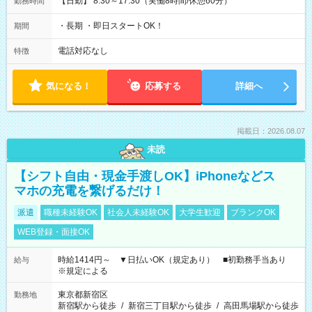
【日勤】 8:30～17:30（実働8時間/休憩60分）
勤務時間
・長期 ・即日スタートOK！
期間
電話対応なし
特徴
気になる！
応募する
詳細へ
掲載日：2026.08.07
未読
【シフト自由・現金手渡しOK】iPhoneなどス
マホの充電を繋げるだけ！
派遣
職種未経験OK
社会人未経験OK
大学生歓迎
ブランクOK
WEB登録・面接OK
時給1414円～ ▼日払いOK（規定あり） ■初勤務手当あり
給与
※規定による
東京都新宿区
勤務地
新宿駅から徒歩
/
新宿三丁目駅から徒歩
/
高田馬場駅から徒歩