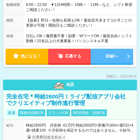
8:00～22:00 ▼1日4時間～ 10時～・11時～など、シフト希望
勤務時間
ご相談ください！
【急募】即日～短期も長期もOK！最短翌月末まで 1か月ごとの
期間
更新が可能！開始日もご相談ください！
日払いOK
/
履歴書不要
/
副業・WワークOK
/
服装自由
/
シフト
特徴
勤務
/
10名以上の大量募集
/
パソコンスキル不要
気になる！
応募する
詳細へ
掲載日：2026.08.07
未読
完全在宅＊時給2600円！ライブ配信アプリ会社
でクリエイティブ制作進行管理
派遣
職種未経験OK
ブランクOK
WEB登録・面接OK
時給2600円 月収例 41万円 時給2600円×実働7h30m×週5日×4
給与
週+残業10h ※月収例を保証するものではありません。※給与即
受取りサービス利用可（利用条件有）
交通費別途支給あり