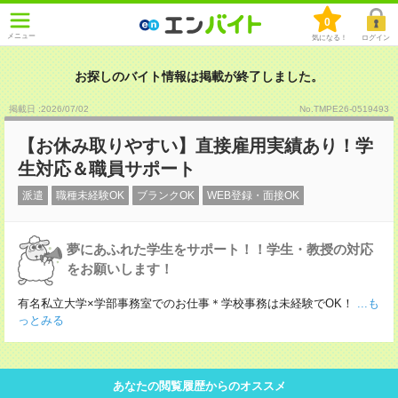
0
メニュー
気になる！
ログイン
お探しのバイト情報は掲載が終了しました。
掲載日 :2026
/
07
/
02
No.TMPE26-0519493
【お休み取りやすい】直接雇用実績あり！学
生対応＆職員サポート
派遣
職種未経験OK
ブランクOK
WEB登録・面接OK
夢にあふれた学生をサポート！！学生・教授の対応
をお願いします！
有名私立大学×学部事務室でのお仕事＊学校事務は未経験でOK！
...も
っとみる
あなたの閲覧履歴からのオススメ