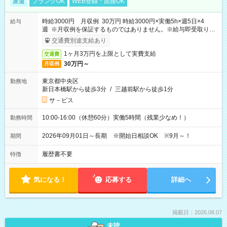
派遣
ブランクOK
WEB登録・面接OK
時給3000円 月収例 30万円 時給3000円×実働5h×週5日×4
給与
週 ※月収例を保証するものではありません。※給与即受取りサ
ービス利用可（利用条件有）
交通費別途支給あり
1ヶ月3万円を上限として実費支給
交通費
30万円～
月収例
東京都中央区
勤務地
新日本橋駅から徒歩3分
/
三越前駅から徒歩1分
サ－ビス
10:00-16:00（休憩60分）実働5時間（残業少なめ！）
勤務時間
2026年09月01日～長期 ※開始日相談OK ※9月～！
期間
履歴書不要
特徴
気になる！
応募する
詳細へ
掲載日：2026.08.07
未読