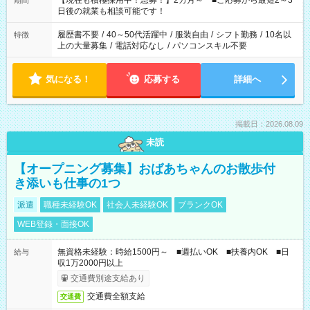
【現在も積極採用中！急募！】2カ月～ ■ご応募から最短2～3
期間
の方へ 今ご覧のお仕事で希望する勤務時間と、もう1つのお仕事
日後の就業も相談可能です！
の勤務時間。 合計で週40時間を超える場合は応募できません。
履歴書不要
/
40～50代活躍中
/
服装自由
/
シフト勤務
/
10名以
特徴
上の大量募集
/
電話対応なし
/
パソコンスキル不要
気になる！
応募する
詳細へ
掲載日：2026.08.09
未読
【オープニング募集】おばあちゃんのお散歩付
き添いも仕事の1つ
派遣
職種未経験OK
社会人未経験OK
ブランクOK
WEB登録・面接OK
無資格未経験：時給1500円～ ■週払いOK ■扶養内OK ■日
給与
収1万2000円以上
交通費別途支給あり
交通費全額支給
交通費