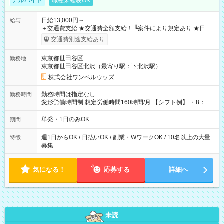
アルバイト
職種未経験OK
日給13,000円～
給与
＋交通費支給 ★交通費全額支給！ ┗案件により規定あり ★日払
いOK！（規定あり） ┗働いたその日に現金GET♪ お仕事後はコ
交通費別途支給あり
ンビニATMから 日払い分を引き落とせます！ 【試用期間】試
用期間なし
東京都世田谷区
勤務地
東京都世田谷区北沢（最寄り駅：下北沢駅）
株式会社ワンベルウッズ
勤務時間は指定なし
勤務時間
変形労働時間制 想定労働時間160時間/月 【シフト例】 ・8：00
～21：00
単発・1日のみOK
期間
週1日からOK / 日払いOK / 副業・WワークOK / 10名以上の大量
特徴
募集
気になる！
応募する
詳細へ
未読