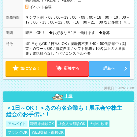
錦糸町駅
/
押上駅
/
両国駅
/
…
イベント会場
▼シフト例 ・08：00～19：00 ・09：00～18：00 ・10：00～
勤務時間
17：00 ・13：00～22：00 ・16：00～21：00 など多数！ ※お
仕事により勤務時間が異なります
即日～OK！ ◆お好きな日1日～働けます ◆急募
期間
週1日からOK
/
日払いOK
/
履歴書不要
/
40～50代活躍中
/
副
特徴
業・WワークOK
/
服装自由
/
シフト勤務
/
10名以上の大量募
集
/
電話対応なし
/
パソコンスキル不要
気になる！
応募する
詳細へ
掲載日：2026.08.08
未読
＜1日～OK！＞あの有名企業も！展示会や株主
総会のお手伝い！
アルバイト
職種未経験OK
社会人未経験OK
大学生歓迎
ブランクOK
WEB登録・面接OK