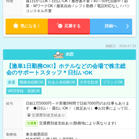
週1日からOK
/
日払いOK
/
履歴書不要
/
40～50代活躍中
/
副
特徴
業・WワークOK
/
服装自由
/
シフト勤務
/
電話対応なし
/
パソ
コンスキル不要
気になる！
応募する
詳細へ
掲載日：2026.07.23
未読
【激単1日勤務OK!】ホテルなどの会場で株主総
会のサポートスタッフ＊日払いOK
派遣
職種未経験OK
社会人未経験OK
大学生歓迎
ブランクOK
WEB登録・面接OK
日給1万5000円～※実働5時間で日給7000円のお仕事もありま
給与
す ◆日払い・週払いOK！（規定あり）◆お仕事によって日給
も異なります
交通費別途支給あり
交通費別途支給あり(勤務地により異なります)
交通費
東京都墨田区
勤務地