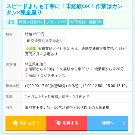
スピードよりも丁寧に！未経験OK！作業はカン
タン×完全座り
派遣
職種未経験OK
ブランクOK
WEB登録・面接OK
時給1500円
給与
交通費別途支給あり
実費支給／当社規定あり。通勤交通費実費支払／上限4
交通費
万円／月※規定あり
埼玉県加須市
勤務地
加須駅から車10分
/
久喜駅から車20分
/
鴻巣駅から車20分
物流・ロジスティクス
(1)09:00-17:00(休憩60分) ※休憩（12:00-12:50、15:00-15:10）
勤務時間
1ヶ月以上3ヶ月未満／即日～9月末まで
期間
履歴書不要
/
40～50代活躍中
/
10名以上の大量募集
特徴
気になる！
応募する
詳細へ