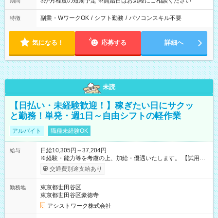
3か月程度の短期予定 ※開始日はお気軽にご相談ください
期間
副業・WワークOK
/
シフト勤務
/
パソコンスキル不要
特徴
気になる！
応募する
詳細へ
未読
【日払い・未経験歓迎！】稼ぎたい日にサクッ
と勤務！単発・週1日～自由シフトの軽作業
アルバイト
職種未経験OK
日給10,305円～37,204円
給与
※経験・能力等を考慮の上、加給・優遇いたします。 【試用期
間】試用期間なし
交通費別途支給あり
東京都世田谷区
勤務地
東京都世田谷区豪徳寺
アシストワーク株式会社