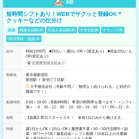
未読
短時間シフトあり！WEBでサクッと登録OK＊
クッキーなどの仕分け
派遣
職種未経験OK
社会人未経験OK
大学生歓迎
ブランクOK
WEB登録・面接OK
時給1500円 ■日払い・週払いOK！(規定あり) ■現金日払いも
給与
OK(規定あり)
交通費別途支給あり
東京都新宿区
勤務地
新宿駅
/
新宿三丁目駅
大手物流会社（年齢不問／「無理なく続けられる」と好評の
職場です！）
9:00～18:00（実動8時間） 希望の時間帯を選べます！ ＜シフト
勤務時間
例＞ ・8：30～12：00 ・10：00～19：00 ・17：00～22：00
・13：00～22：00 ・22：00～翌6：00 など
【急募】即日スタートＯＫ！ 単発1日のみから働けます。
期間
週1日からOK
/
日払いOK
/
履歴書不要
/
40～50代活躍中
/
副
特徴
業・WワークOK
/
服装自由
/
シフト勤務
/
10名以上の大量募
集
/
電話対応なし
/
パソコンスキル不要