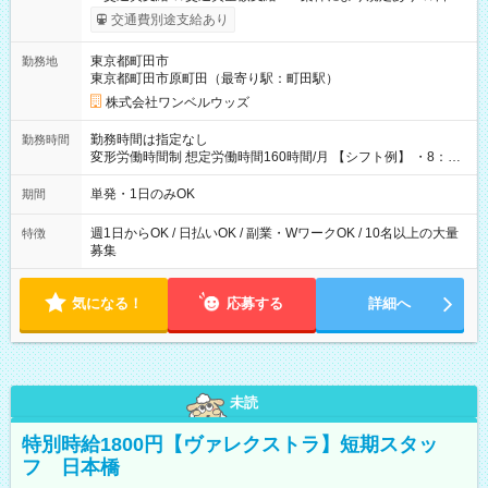
いOK！（規定あり） ┗働いたその日に現金GET♪ お仕事後はコ
交通費別途支給あり
ンビニATMから 日払い分を引き落とせます！ 【試用期間】試
用期間なし
東京都町田市
勤務地
東京都町田市原町田（最寄り駅：町田駅）
株式会社ワンベルウッズ
勤務時間は指定なし
勤務時間
変形労働時間制 想定労働時間160時間/月 【シフト例】 ・8：00
～21：00
単発・1日のみOK
期間
週1日からOK / 日払いOK / 副業・WワークOK / 10名以上の大量
特徴
募集
気になる！
応募する
詳細へ
未読
特別時給1800円【ヴァレクストラ】短期スタッ
フ 日本橋