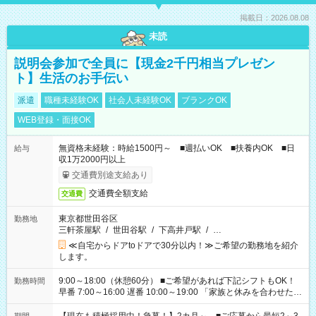
掲載日：2026.08.08
未読
説明会参加で全員に【現金2千円相当プレゼン
ト】生活のお手伝い
派遣
職種未経験OK
社会人未経験OK
ブランクOK
WEB登録・面接OK
無資格未経験：時給1500円～ ■週払いOK ■扶養内OK ■日
給与
収1万2000円以上
交通費別途支給あり
交通費全額支給
交通費
東京都世田谷区
勤務地
三軒茶屋駅
/
世田谷駅
/
下高井戸駅
/
…
≪自宅からドアtoドアで30分以内！≫ご希望の勤務地を紹介
します。
9:00～18:00（休憩60分） ■ご希望があれば下記シフトもOK！
勤務時間
早番 7:00～16:00 遅番 10:00～19:00 「家族と休みを合わせた
い」 「余裕を持って夕飯の準備がしたい」 「できれば残業はし
たくない」 など、ご希望を教えてくださいね。 ※Wワーク希望