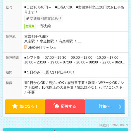
■日給16,840円～ ■日払いOK ■実働3時間5,120円のお仕事あ
給与
ります！
交通費別途支給あり
一部支給
交通費
東京都千代田区
勤務地
東京駅
/
水道橋駅
/
有楽町駅
/
…
株式会社マッシュ
■シフト例 ・07:00～19:30 ・09:00～12:00 ・10:00～17:00 ・
勤務時間
18:00～23:00 ・19:00～07:00 ・20:00～09:00 ・22:00～06:00
etc ★最短で3時間で5,120円のお仕事から 15時間で2万円近く稼
げるお仕事も！ ご希望のお時間に合わせてご紹介！ ※シフトは
■１日のみ・1回だけお仕事OK！
期間
現場によって異なります。 ※勿論、休憩時間はあるのでご安心
ください！
週1日からOK
/
日払いOK
/
履歴書不要
/
副業・WワークOK
/
シ
特徴
フト勤務
/
10名以上の大量募集
/
電話対応なし
/
パソコンスキ
ル不要
気になる！
応募する
詳細へ
掲載日：2026.08.09