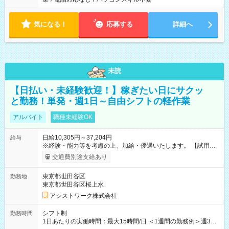
気になる！
応募する
詳細へ
未読
【日払い・未経験歓迎！】稼ぎたい日にサクッ
と勤務！単発・週1日～自由シフトの軽作業
アルバイト
職種未経験OK
日給10,305円～37,204円
給与
※経験・能力等を考慮の上、加給・優遇いたします。 【試用期
間】試用期間なし
交通費別途支給あり
東京都世田谷区
勤務地
東京都世田谷区桜上水
アシストワーク株式会社
シフト制
勤務時間
1日あたりの実働時間：最大15時間/日 ＜1週間の勤務例＞週3回