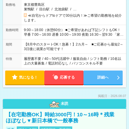
東京都豊島区
勤務地
巣鴨駅
/
目白駅
/
北池袋駅
/
…
≪自宅からドアtoドアで30分以内！≫ご希望の勤務地を紹介
します。
9:00～18:00（休憩60分） ■ご希望があれば下記シフトもOK！
勤務時間
早番 7:00～16:00 遅番 10:00～19:00 夜勤 16:30～翌9:30 「家族
と休みを合わせたい」 「余裕を持って夕飯の準備がしたい」
「できれば残業はしたくない」 など、ご希望を教えてください
【8月中のスタートOK！急募！】2カ月～ ■ご応募から最短2～
期間
ね。 ※Wワーク希望の方へ 今ご覧のお仕事で希望する勤務時間
3日後に就業が可能です！
と、もう1つのお仕事の勤務時間。 合計で週40時間を超える場
合は応募できません。
履歴書不要
/
40～50代活躍中
/
服装自由
/
シフト勤務
/
10名以
特徴
上の大量募集
/
電話対応なし
/
パソコンスキル不要
気になる！
応募する
詳細へ
掲載日：2026.08.07
未読
【在宅勤務OK】時給3000円！10～16時＊残業
ほぼなし▼新日本橋で一般事務