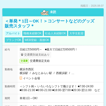
掲載日：2026.08.07
未読
＜単発＊1日～OK！＞コンサートなどのグッズ
販売スタッフ＊
アルバイト
職種未経験OK
社会人未経験OK
大学生歓迎
ブランクOK
WEB登録・面接OK
日給1万5000円～ ■最大で日給2万8500円！
給与
交通費別途支給あり
交通費規定支給
交通費
横浜市西区
勤務地
横浜駅
/
みなとみらい駅
/
西横浜駅
/
…
イベント会場
＜シフト例＞ いろいろなシフトで働けます！ ■7:00-24:00
勤務時間
■8:00-21:00 ■9:00-21:00 ■18:00-翌7:00 ■20:30-翌11:00 など
単発1日～OK!
期間