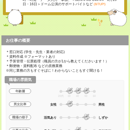
日・16日＞ドーム公演のサポートバイトなど
(8/7UP!)
お仕事の概要
＊窓口対応 (学生・先生・業者の対応)
＊資料作成 ※フォーマットあり
＊予算管理・伝票処理（職員の方が1から教えてくださいます！）
＊郵便物・資料配布 などの庶務業務
※同じ業務の方もすぐそばに！わからないこともすぐ聞ける！
職場の雰囲気
年齢層
20代
30
40
50
60
男女比率
女性
男性
職場の様子
活気あり
しずか