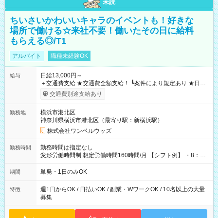
未読
ちいさいかわいいキャラのイベントも！好きな
場所で働ける☆来社不要！働いたその日に給料
もらえる◎/T1
アルバイト
職種未経験OK
日給13,000円～
給与
＋交通費支給 ★交通費全額支給！ ┗案件により規定あり ★日払
いOK！（規定あり） ┗働いたその日に現金GET♪ お仕事後はコ
交通費別途支給あり
ンビニATMから 日払い分を引き落とせます！ 【試用期間】試
用期間なし
横浜市港北区
勤務地
神奈川県横浜市港北区（最寄り駅：新横浜駅）
株式会社ワンベルウッズ
勤務時間は指定なし
勤務時間
変形労働時間制 想定労働時間160時間/月 【シフト例】 ・8：00
～21：00
単発・1日のみOK
期間
週1日からOK / 日払いOK / 副業・WワークOK / 10名以上の大量
特徴
募集