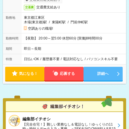
交通費支給あり
交通費
東京都江東区
勤務地
木場(東京都)駅
/
東陽町駅
/
門前仲町駅
空調ありの職場!
【夜勤】 20:00～翌5:00 休憩60分 [実働]8時間00分
勤務時間
即日～長期
期間
日払いOK
/
履歴書不要
/
電話対応なし
/
パソコンスキル不要
特徴
気になる！
応募する
詳細へ
編集部イチオシ
【完全在宅！】難しい業務なし＆電話なし！ゆっくりの11
時～時短＊データ入力・事務、＜SEKAI NO OWARI＊8月15