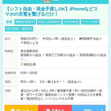
【シフト自由・現金手渡しOK】iPhoneなどス
マホの充電を繋げるだけ！
派遣
職種未経験OK
社会人未経験OK
大学生歓迎
ブランクOK
WEB登録・面接OK
時給1414円～ ▼日払いOK（規定あり） ■初勤務手当あり
給与
※規定による
東京都新宿区
勤務地
新宿駅から徒歩
/
新宿三丁目駅から徒歩
/
高田馬場駅から徒歩
/
…
物流企業
9:00～18:00
勤務時間
即日～OK！ 1日～働けます＾＾（規定あり）
期間
週1日からOK
/
日払いOK
/
履歴書不要
/
40～50代活躍中
/
副
特徴
業・WワークOK
/
服装自由
/
シフト勤務
/
10名以上の大量募
集
/
電話対応なし
/
パソコンスキル不要
気になる！
応募する
詳細へ