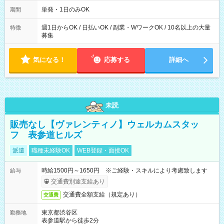
勤務 勤務：月・水・金 休み：火・木・土・日 好きな時にお仕事
可能です！ ※1日あたりの最大実働時間は日勤、夜勤共に勤務し
単発・1日のみOK
期間
た時間になります。
週1日からOK / 日払いOK / 副業・WワークOK / 10名以上の大量
特徴
募集
気になる！
応募する
詳細へ
未読
販売なし【ヴァレンティノ】ウェルカムスタッ
フ 表参道ヒルズ
派遣
職種未経験OK
WEB登録・面接OK
時給1500円～1650円 ※ご経験・スキルにより考慮致します
給与
交通費別途支給あり
交通費全額支給（規定あり）
交通費
東京都渋谷区
勤務地
表参道駅から徒歩2分