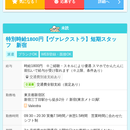
気になる！
応募する
詳細へ
未読
特別時給1800円【ヴァレクストラ】短期スタッ
フ 新宿
派遣
ブランクOK
WEB登録・面接OK
時給1800円 ※ご経験・スキルにより優遇 スマホでかんたんに
給与
前払いで給与が受け取れます（※上限、条件あり）
交通費別途支給あり
交通費全額支給（規定あり）
交通費
東京都新宿区
勤務地
新宿三丁目駅から徒歩2分
/
新宿(東京メトロ)駅
Valextra
09:30～20:30 実働7.5時間／休憩1.5時間 営業時間に合わせた
勤務時間
シフト制