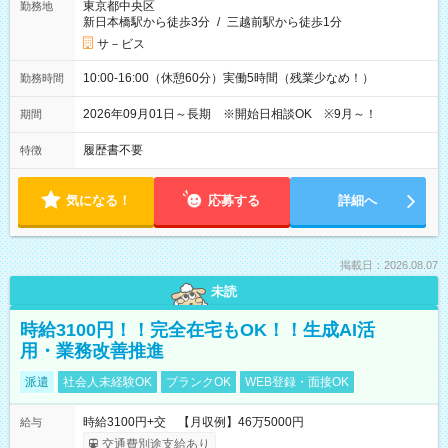
東京都中央区
勤務地
新日本橋駅から徒歩3分
/
三越前駅から徒歩1分
サ－ビス
10:00-16:00（休憩60分）実働5時間（残業少なめ！）
勤務時間
2026年09月01日～長期 ※開始日相談OK ※9月～！
期間
履歴書不要
特徴
気になる！
応募する
詳細へ
掲載日：2026.08.07
未読
時給3100円！！完全在宅もOK！！生成AI活
用・業務改善推進
派遣
社会人未経験OK
ブランクOK
WEB登録・面接OK
時給3100円+交 【月収例】46万5000円
給与
交通費別途支給あり