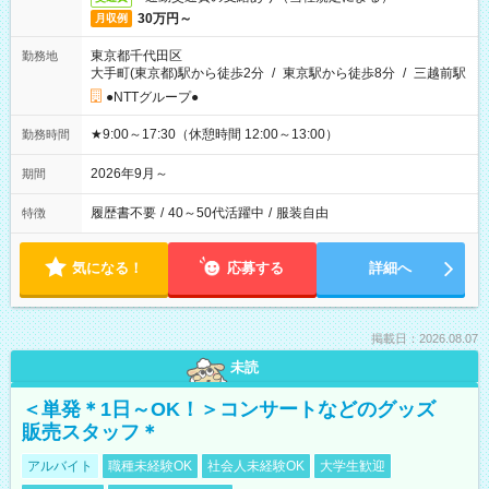
30万円～
月収例
東京都千代田区
勤務地
大手町(東京都)駅から徒歩2分
/
東京駅から徒歩8分
/
三越前駅
●NTTグループ●
★9:00～17:30（休憩時間 12:00～13:00）
勤務時間
2026年9月～
期間
履歴書不要
/
40～50代活躍中
/
服装自由
特徴
気になる！
応募する
詳細へ
掲載日：2026.08.07
未読
＜単発＊1日～OK！＞コンサートなどのグッズ
販売スタッフ＊
アルバイト
職種未経験OK
社会人未経験OK
大学生歓迎