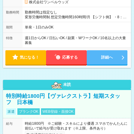
株式会社ワンベルウッズ
勤務時間は指定なし
勤務時間
変形労働時間制 想定労働時間160時間/月 【シフト例】 ・8：00
～21：00
単発・1日のみOK
期間
週1日からOK / 日払いOK / 副業・WワークOK / 10名以上の大量
特徴
募集
気になる！
応募する
詳細へ
未読
特別時給1800円【ヴァレクストラ】短期スタッ
フ 日本橋
派遣
ブランクOK
WEB登録・面接OK
時給1800円 ※ご経験・スキルにより優遇 スマホでかんたんに
給与
前払いで給与が受け取れます（※上限、条件あり）