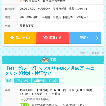
独立行政法人 日本貿易振興機構
09:00-17:00（休憩60分）実働7時間（残業少なめ！）
勤務時間
2026年09月01日～長期 ※開始日相談OK ※9月～！
期間
履歴書不要
特徴
気になる！
応募する
詳細へ
掲載日：2026.08.09
未読
【NTTグループ】＼フルリモOK／月56万↑モニ
タリング検討・検証など
派遣
ブランクOK
WEB登録・面接OK
時給3,400円【月収例】約569,000円（時給3,400円×実働
給与
7.50h×21日+残業10h）+交通費
交通費別途支給あり
○通勤交通費の支給あり（当社規定による）
交通費