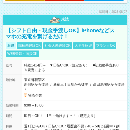
掲載日：2026.08.07
未読
【シフト自由・現金手渡しOK】iPhoneなどス
マホの充電を繋げるだけ！
派遣
職種未経験OK
社会人未経験OK
大学生歓迎
ブランクOK
WEB登録・面接OK
時給1414円～ ▼日払いOK（規定あり） ■初勤務手当あり
給与
※規定による
東京都新宿区
勤務地
新宿駅から徒歩
/
新宿三丁目駅から徒歩
/
高田馬場駅から徒歩
/
…
物流企業
9:00～18:00
勤務時間
即日～OK！ 1日～働けます＾＾（規定あり）
期間
週1日からOK
/
日払いOK
/
履歴書不要
/
40～50代活躍中
/
副
特徴