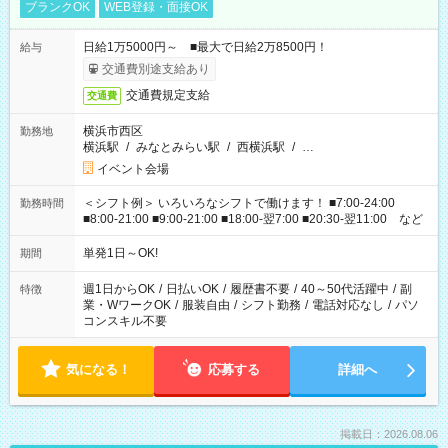
ブランクOK
WEB登録・面接OK
日給1万5000円～ ■最大で日給2万8500円！
給与
交通費別途支給あり
交通費規定支給
交通費
横浜市西区
勤務地
横浜駅
/
みなとみらい駅
/
西横浜駅
/
…
イベント会場
＜シフト例＞ いろいろなシフトで働けます！ ■7:00-24:00
勤務時間
■8:00-21:00 ■9:00-21:00 ■18:00-翌7:00 ■20:30-翌11:00 など
単発1日～OK!
期間
週1日からOK
/
日払いOK
/
履歴書不要
/
40～50代活躍中
/
副
特徴
業・WワークOK
/
服装自由
/
シフト勤務
/
電話対応なし
/
パソ
コンスキル不要
気になる！
応募する
詳細へ
掲載日：2026.08.06