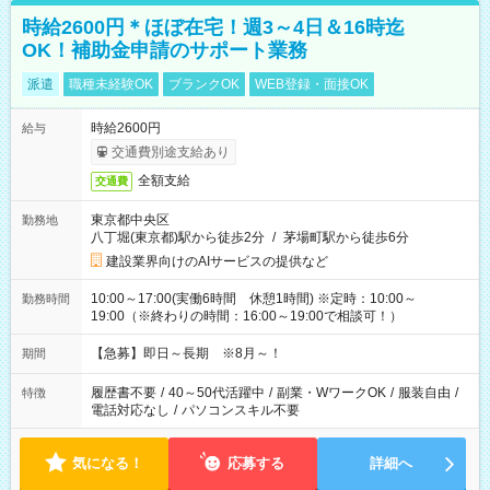
時給2600円＊ほぼ在宅！週3～4日＆16時迄
OK！補助金申請のサポート業務
派遣
職種未経験OK
ブランクOK
WEB登録・面接OK
時給2600円
給与
交通費別途支給あり
全額支給
交通費
東京都中央区
勤務地
八丁堀(東京都)駅から徒歩2分
/
茅場町駅から徒歩6分
建設業界向けのAIサービスの提供など
10:00～17:00(実働6時間 休憩1時間) ※定時：10:00～
勤務時間
19:00（※終わりの時間：16:00～19:00で相談可！）
【急募】即日～長期 ※8月～！
期間
履歴書不要
/
40～50代活躍中
/
副業・WワークOK
/
服装自由
/
特徴
電話対応なし
/
パソコンスキル不要
気になる！
応募する
詳細へ