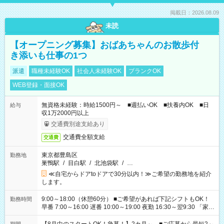
掲載日：2026.08.09
未読
【オープニング募集】おばあちゃんのお散歩付
き添いも仕事の1つ
派遣
職種未経験OK
社会人未経験OK
ブランクOK
WEB登録・面接OK
無資格未経験：時給1500円～ ■週払いOK ■扶養内OK ■日
給与
収1万2000円以上
交通費別途支給あり
交通費全額支給
交通費
東京都豊島区
勤務地
巣鴨駅
/
目白駅
/
北池袋駅
/
…
≪自宅からドアtoドアで30分以内！≫ご希望の勤務地を紹介
します。
9:00～18:00（休憩60分） ■ご希望があれば下記シフトもOK！
勤務時間
早番 7:00～16:00 遅番 10:00～19:00 夜勤 16:30～翌9:30 「家族
と休みを合わせたい」 「余裕を持って夕飯の準備がしたい」
「できれば残業はしたくない」 など、ご希望を教えてください