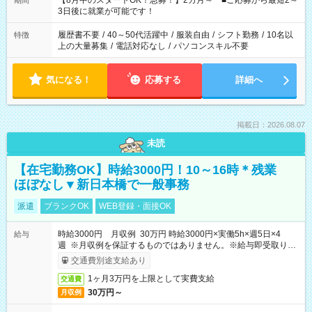
【8月中のスタートOK！急募！】2カ月～ ■ご応募から最短2～
期間
ね。 ※Wワーク希望の方へ 今ご覧のお仕事で希望する勤務時間
3日後に就業が可能です！
と、もう1つのお仕事の勤務時間。 合計で週40時間を超える場
合は応募できません。
履歴書不要
/
40～50代活躍中
/
服装自由
/
シフト勤務
/
10名以
特徴
上の大量募集
/
電話対応なし
/
パソコンスキル不要
気になる！
応募する
詳細へ
掲載日：2026.08.07
未読
【在宅勤務OK】時給3000円！10～16時＊残業
ほぼなし▼新日本橋で一般事務
派遣
ブランクOK
WEB登録・面接OK
時給3000円 月収例 30万円 時給3000円×実働5h×週5日×4
給与
週 ※月収例を保証するものではありません。※給与即受取りサ
ービス利用可（利用条件有）
交通費別途支給あり
1ヶ月3万円を上限として実費支給
交通費
30万円～
月収例