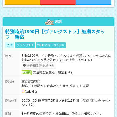
未読
特別時給1800円【ヴァレクストラ】短期スタッ
フ 新宿
派遣
ブランクOK
WEB登録・面接OK
時給1800円 ※ご経験・スキルにより優遇 スマホでかんたんに
給与
前払いで給与が受け取れます（※上限、条件あり）
交通費別途支給あり
交通費全額支給（規定あり）
交通費
東京都新宿区
勤務地
新宿三丁目駅から徒歩2分
/
新宿(東京メトロ)駅
Valextra
09:30～20:30 実働7.5時間／休憩1.5時間 営業時間に合わせた
勤務時間
シフト制
3か月程度の短期予定 ※開始日はお気軽にご相談ください
期間