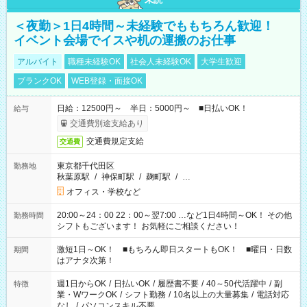
＜夜勤＞1日4時間～未経験でももちろん歓迎！
イベント会場でイスや机の運搬のお仕事
アルバイト
職種未経験OK
社会人未経験OK
大学生歓迎
ブランクOK
WEB登録・面接OK
日給：12500円～ 半日：5000円～ ■日払いOK！
給与
交通費別途支給あり
交通費規定支給
交通費
東京都千代田区
勤務地
秋葉原駅
/
神保町駅
/
麹町駅
/
…
オフィス・学校など
20:00～24：00 22：00～翌7:00 …など1日4時間～OK！ その他
勤務時間
シフトもございます！ お気軽にご相談ください！
激短1日～OK！ ■もちろん即日スタートもOK！ ■曜日・日数
期間
はアナタ次第！
週1日からOK
/
日払いOK
/
履歴書不要
/
40～50代活躍中
/
副
特徴
業・WワークOK
/
シフト勤務
/
10名以上の大量募集
/
電話対応
なし
/
パソコンスキル不要