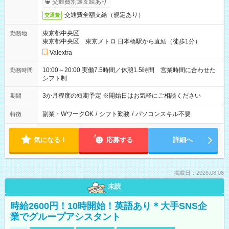
交通費別途支給あり
交通費全額支給（規定あり）
交通費
東京都中央区
勤務地
東京都中央区 東京メトロ 日本橋駅から直結（徒歩1分）
Valextra
10:00～20:00 実働7.5時間／休憩1.5時間 営業時間に合わせた
勤務時間
シフト制
3か月程度の短期予定 ※開始日はお気軽にご相談ください
期間
副業・WワークOK
/
シフト勤務
/
パソコンスキル不要
特徴
気になる！
応募する
詳細へ
掲載日：2026.08.08
未読
時給2600円！10時開始！英語あり＊大手SNS企
業でグループアシスタント