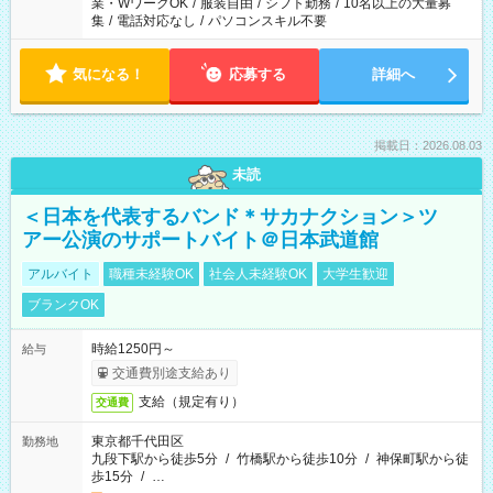
業・WワークOK
/
服装自由
/
シフト勤務
/
10名以上の大量募
集
/
電話対応なし
/
パソコンスキル不要
気になる！
応募する
詳細へ
掲載日：2026.08.03
未読
＜日本を代表するバンド＊サカナクション＞ツ
アー公演のサポートバイト＠日本武道館
アルバイト
職種未経験OK
社会人未経験OK
大学生歓迎
ブランクOK
時給1250円～
給与
交通費別途支給あり
支給（規定有り）
交通費
東京都千代田区
勤務地
九段下駅から徒歩5分
/
竹橋駅から徒歩10分
/
神保町駅から徒
歩15分
/
…