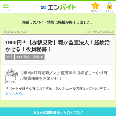
0
メニュー
気になる！
ログイン
お探しのバイト情報は掲載が終了しました。
掲載日 :2026
/
07
/
02
No.TMPE26-0519315
1900円＊【赤坂見附】穏か監査法人！経験活
かせる！役員秘書！
派遣
WEB登録・面接OK
＼即日×17時定時／大手監査法人引継ぎしっかり有
〇役員秘書をおまかせ！
サポートが好きな方におすすめ！スケジュール管理などのお仕事で
...
もっとみる
あなたの閲覧履歴からのオススメ