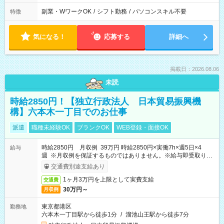
副業・WワークOK
/
シフト勤務
/
パソコンスキル不要
特徴
気になる！
応募する
詳細へ
掲載日：2026.08.06
未読
時給2850円！【独立行政法人 日本貿易振興機
構】六本木一丁目でのお仕事
派遣
職種未経験OK
ブランクOK
WEB登録・面接OK
時給2850円 月収例 39万円 時給2850円×実働7h×週5日×4
給与
週 ※月収例を保証するものではありません。※給与即受取りサ
ービス利用可（利用条件有）
交通費別途支給あり
1ヶ月3万円を上限として実費支給
交通費
30万円～
月収例
東京都港区
勤務地
六本木一丁目駅から徒歩1分
/
溜池山王駅から徒歩7分