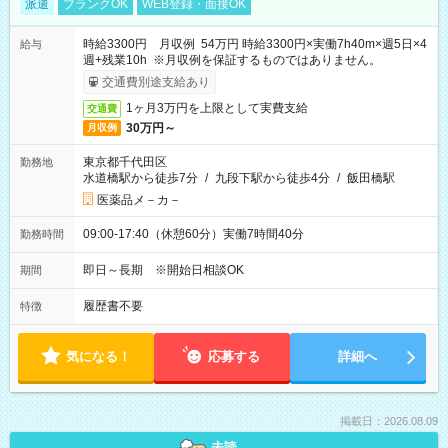
派遣
ブランクOK
WEB登録・面接OK
時給3300円 月収例 54万円 時給3300円×実働7h40m×週5日×4
給与
週+残業10h ※月収例を保証するものではありません。
交通費別途支給あり
1ヶ月3万円を上限として実費支給
交通費
30万円～
月収例
東京都千代田区
勤務地
水道橋駅から徒歩7分
/
九段下駅から徒歩4分
/
飯田橋駅
医薬品メ－カ－
09:00-17:40（休憩60分）実働7時間40分
勤務時間
即日～長期 ※開始日相談OK
期間
履歴書不要
特徴
気になる！
応募する
詳細へ
掲載日：2026.08.09
未読