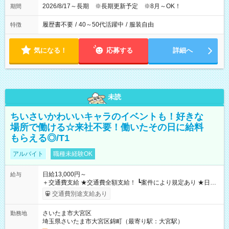
2026/8/17～長期 ※長期更新予定 ※8月～OK！
期間
履歴書不要
/
40～50代活躍中
/
服装自由
特徴
気になる！
応募する
詳細へ
未読
ちいさいかわいいキャラのイベントも！好きな
場所で働ける☆来社不要！働いたその日に給料
もらえる◎/T1
アルバイト
職種未経験OK
日給13,000円～
給与
＋交通費支給 ★交通費全額支給！ ┗案件により規定あり ★日払
いOK！（規定あり） ┗働いたその日に現金GET♪ お仕事後はコ
交通費別途支給あり
ンビニATMから 日払い分を引き落とせます！ 【試用期間】試
用期間なし
さいたま市大宮区
勤務地
埼玉県さいたま市大宮区錦町（最寄り駅：大宮駅）