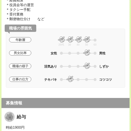
＊経費精算
＊役員会等の運営
＊タクシー手配
＊受付業務
＊郵便物仕分け など
職場の雰囲気
年齢層
20代
30
40
50
60
男女比率
女性
男性
職場の様子
活気あり
しずか
仕事の仕方
テキパキ
コツコツ
募集情報
給与
時給1900円