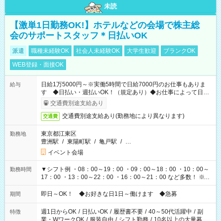
未読
【激単1日勤務OK!】ホテルなどの会場で株主総
会のサポートスタッフ＊日払いOK
派遣
職種未経験OK
社会人未経験OK
大学生歓迎
ブランクOK
WEB登録・面接OK
日給1万5000円～※実働5時間で日給7000円のお仕事もありま
給与
す ◆日払い・週払いOK！（規定あり）◆お仕事によって日給
も異なります
交通費別途支給あり
交通費別途支給あり(勤務地により異なります)
交通費
東京都江東区
勤務地
豊洲駅
/
東陽町駅
/
亀戸駅
/
…
イベント会場
▼シフト例 ・08：00～19：00 ・09：00～18：00 ・10：00～
勤務時間
17：00 ・13：00～22：00 ・16：00～21：00 など多数！ ※お
仕事により勤務時間が異なります
即日～OK！ ◆お好きな日1日～働けます ◆急募
期間
週1日からOK
/
日払いOK
/
履歴書不要
/
40～50代活躍中
/
副
特徴
業・WワークOK
/
服装自由
/
シフト勤務
/
10名以上の大量募