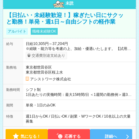
未読
【日払い・未経験歓迎！】稼ぎたい日にサクッ
と勤務！単発・週1日～自由シフトの軽作業
アルバイト
職種未経験OK
日給10,305円～37,204円
給与
※経験・能力等を考慮の上、加給・優遇いたします。 【試用期
間】試用期間なし
交通費別途支給あり
東京都世田谷区
勤務地
東京都世田谷区桜上水
アシストワーク株式会社
シフト制
勤務時間
1日あたりの実働時間：最大15時間/日 ＜1週間の勤務例＞週3回
勤務 勤務：月・水・金 休み：火・木・土・日 好きな時にお仕事
可能です！ ※1日あたりの最大実働時間は日勤、夜勤共に勤務し
単発・1日のみOK
期間
た時間になります。
週1日からOK / 日払いOK / 副業・WワークOK / 10名以上の大量
特徴
募集
気になる！
応募する
詳細へ