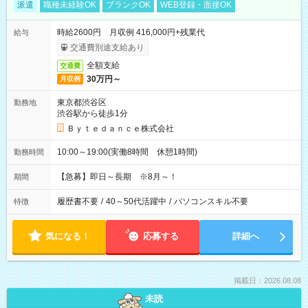
派遣
職種未経験OK
ブランクOK
WEB登録・面接OK
時給2600円 月収例 416,000円+残業代
給与
交通費別途支給あり
全額支給
交通費
30万円～
月収例
東京都渋谷区
勤務地
渋谷駅から徒歩1分
Ｂｙｔｅｄａｎｃｅ株式会社
10:00～19:00(実働8時間 休憩1時間)
勤務時間
【急募】即日～長期 ※8月～！
期間
履歴書不要
/
40～50代活躍中
/
パソコンスキル不要
特徴
気になる！
応募する
詳細へ
掲載日：2026.08.08
未読