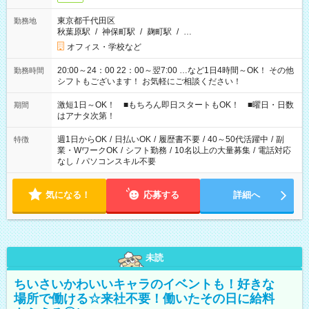
東京都千代田区
勤務地
秋葉原駅
/
神保町駅
/
麹町駅
/
…
オフィス・学校など
20:00～24：00 22：00～翌7:00 …など1日4時間～OK！ その他
勤務時間
シフトもございます！ お気軽にご相談ください！
激短1日～OK！ ■もちろん即日スタートもOK！ ■曜日・日数
期間
はアナタ次第！
週1日からOK
/
日払いOK
/
履歴書不要
/
40～50代活躍中
/
副
特徴
業・WワークOK
/
シフト勤務
/
10名以上の大量募集
/
電話対応
なし
/
パソコンスキル不要
気になる！
応募する
詳細へ
未読
ちいさいかわいいキャラのイベントも！好きな
場所で働ける☆来社不要！働いたその日に給料