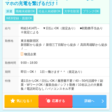
マホの充電を繋げるだけ！
派遣
職種未経験OK
社会人未経験OK
大学生歓迎
ブランクOK
WEB登録・面接OK
時給1414円～ ▼日払いOK（規定あり） ■初勤務手当あり
給与
※規定による
東京都新宿区
勤務地
新宿駅から徒歩
/
新宿三丁目駅から徒歩
/
高田馬場駅から徒歩
/
…
物流企業
9:00～18:00
勤務時間
即日～OK！ 1日～働けます＾＾（規定あり）
期間
週1日からOK
/
日払いOK
/
履歴書不要
/
40～50代活躍中
/
副
特徴
業・WワークOK
/
服装自由
/
シフト勤務
/
10名以上の大量募
集
/
電話対応なし
/
パソコンスキル不要
気になる！
応募する
詳細へ