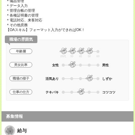
＊備品管理
＊データ入力
＊管理台帳の管理
＊各種証明書の管理
＊電話対応、来客対応
＊その他庶務
【OAスキル】フォーマット入力ができればOK！
職場の雰囲気
年齢層
20代
30
40
50
60
男女比率
女性
男性
職場の様子
活気あり
しずか
仕事の仕方
テキパキ
コツコツ
募集情報
給与