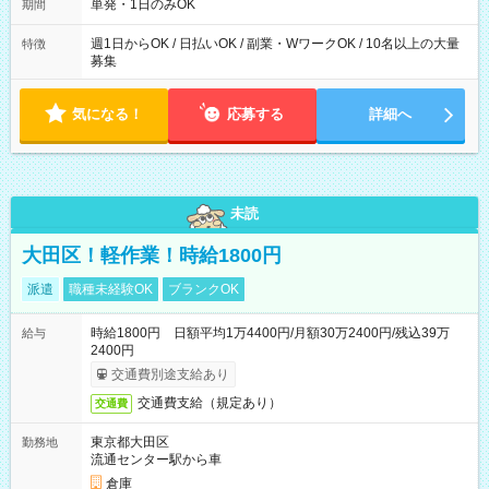
単発・1日のみOK
期間
週1日からOK / 日払いOK / 副業・WワークOK / 10名以上の大量
特徴
募集
気になる！
応募する
詳細へ
未読
大田区！軽作業！時給1800円
派遣
職種未経験OK
ブランクOK
時給1800円 日額平均1万4400円/月額30万2400円/残込39万
給与
2400円
交通費別途支給あり
交通費支給（規定あり）
交通費
東京都大田区
勤務地
流通センター駅から車
倉庫