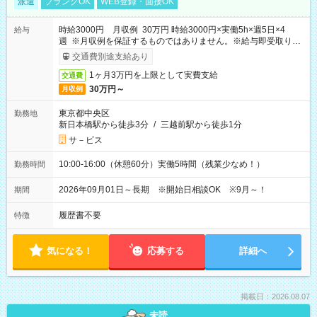
派遣
ブランクOK
WEB登録・面接OK
時給3000円 月収例 30万円 時給3000円×実働5h×週5日×4
給与
週 ※月収例を保証するものではありません。※給与即受取りサ
ービス利用可（利用条件有）
交通費別途支給あり
1ヶ月3万円を上限として実費支給
交通費
30万円～
月収例
東京都中央区
勤務地
新日本橋駅から徒歩3分
/
三越前駅から徒歩1分
サ－ビス
10:00-16:00（休憩60分）実働5時間（残業少なめ！）
勤務時間
2026年09月01日～長期 ※開始日相談OK ※9月～！
期間
履歴書不要
特徴
気になる！
応募する
詳細へ
掲載日：2026.08.07
未読