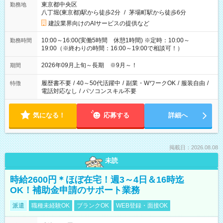
東京都中央区
勤務地
八丁堀(東京都)駅から徒歩2分
/
茅場町駅から徒歩6分
建設業界向けのAIサービスの提供など
10:00～16:00(実働5時間 休憩1時間) ※定時：10:00～
勤務時間
19:00（※終わりの時間：16:00～19:00で相談可！）
2026年09月上旬～長期 ※9月～！
期間
履歴書不要
/
40～50代活躍中
/
副業・WワークOK
/
服装自由
/
特徴
電話対応なし
/
パソコンスキル不要
気になる！
応募する
詳細へ
掲載日：2026.08.08
未読
時給2600円＊ほぼ在宅！週3～4日＆16時迄
OK！補助金申請のサポート業務
派遣
職種未経験OK
ブランクOK
WEB登録・面接OK