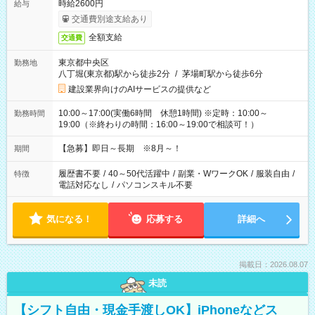
時給2600円
給与
交通費別途支給あり
全額支給
交通費
東京都中央区
勤務地
八丁堀(東京都)駅から徒歩2分
/
茅場町駅から徒歩6分
建設業界向けのAIサービスの提供など
10:00～17:00(実働6時間 休憩1時間) ※定時：10:00～
勤務時間
19:00（※終わりの時間：16:00～19:00で相談可！）
【急募】即日～長期 ※8月～！
期間
履歴書不要
/
40～50代活躍中
/
副業・WワークOK
/
服装自由
/
特徴
電話対応なし
/
パソコンスキル不要
気になる！
応募する
詳細へ
掲載日：2026.08.07
未読
【シフト自由・現金手渡しOK】iPhoneなどス