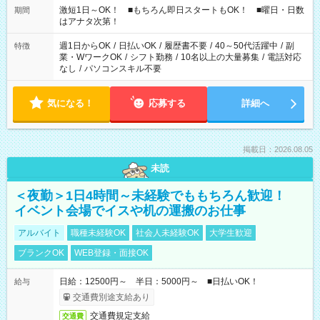
激短1日～OK！ ■もちろん即日スタートもOK！ ■曜日・日数
期間
はアナタ次第！
週1日からOK
/
日払いOK
/
履歴書不要
/
40～50代活躍中
/
副
特徴
業・WワークOK
/
シフト勤務
/
10名以上の大量募集
/
電話対応
なし
/
パソコンスキル不要
気になる！
応募する
詳細へ
掲載日：2026.08.05
未読
＜夜勤＞1日4時間～未経験でももちろん歓迎！
イベント会場でイスや机の運搬のお仕事
アルバイト
職種未経験OK
社会人未経験OK
大学生歓迎
ブランクOK
WEB登録・面接OK
日給：12500円～ 半日：5000円～ ■日払いOK！
給与
交通費別途支給あり
交通費規定支給
交通費