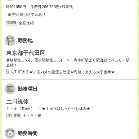
時給1850円 月収例 286,750円+残業代
交通費別途支給あり
全額支給
交通費
勤務地
東京都千代田区
新橋駅徒歩5分、霞ケ関駅徒歩1分 ※＼内幸町駅より駅直結でベンリ／駅
直結！
＼THE大手★／国内外の物流を陸運や海運で支える大手企業★
勤務曜日
土日祝休
月～金（週5日） ※★土日祝はしっかりお休み★！
土・日・祝
休日休暇
勤務時間