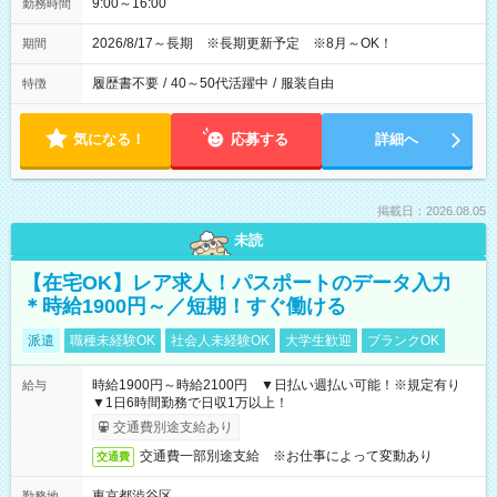
9:00～16:00
勤務時間
2026/8/17～長期 ※長期更新予定 ※8月～OK！
期間
履歴書不要
/
40～50代活躍中
/
服装自由
特徴
気になる！
応募する
詳細へ
掲載日：2026.08.05
未読
【在宅OK】レア求人！パスポートのデータ入力
＊時給1900円～／短期！すぐ働ける
派遣
職種未経験OK
社会人未経験OK
大学生歓迎
ブランクOK
時給1900円～時給2100円 ▼日払い週払い可能！※規定有り
給与
▼1日6時間勤務で日収1万以上！
交通費別途支給あり
交通費一部別途支給 ※お仕事によって変動あり
交通費
東京都渋谷区
勤務地