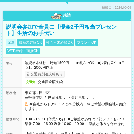
掲載日：2026.08.08
未読
説明会参加で全員に【現金2千円相当プレゼン
ト】生活のお手伝い
派遣
職種未経験OK
社会人未経験OK
ブランクOK
WEB登録・面接OK
無資格未経験：時給1500円～ ■週払いOK ■扶養内OK ■日
給与
収1万2000円以上
交通費別途支給あり
交通費全額支給
交通費
東京都世田谷区
勤務地
三軒茶屋駅
/
世田谷駅
/
下高井戸駅
/
…
≪自宅からドアtoドアで30分以内！≫ご希望の勤務地を紹介
します。
9:00～18:00（休憩60分） ■ご希望があれば下記シフトもOK！
勤務時間
早番 7:00～16:00 遅番 10:00～19:00 「家族と休みを合わせた
い」 「余裕を持って夕飯の準備がしたい」 「できれば残業はし
たくない」 など、ご希望を教えてくださいね。 ※Wワーク希望