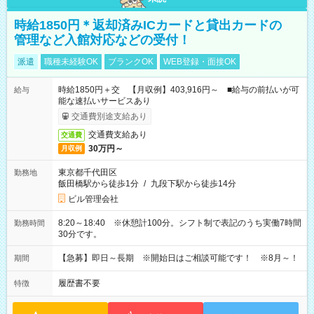
時給1850円＊返却済みICカードと貸出カードの
管理など入館対応などの受付！
派遣
職種未経験OK
ブランクOK
WEB登録・面接OK
時給1850円＋交 【月収例】403,916円～ ■給与の前払いが可
給与
能な速払いサービスあり
交通費別途支給あり
交通費支給あり
交通費
30万円～
月収例
東京都千代田区
勤務地
飯田橋駅から徒歩1分
/
九段下駅から徒歩14分
ビル管理会社
8:20～18:40 ※休憩計100分。シフト制で表記のうち実働7時間
勤務時間
30分です。
【急募】即日～長期 ※開始日はご相談可能です！ ※8月～！
期間
履歴書不要
特徴