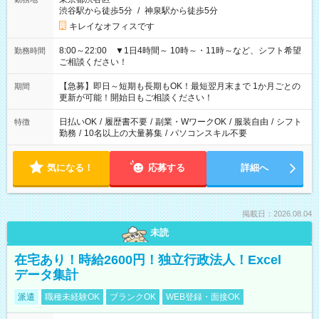
渋谷駅から徒歩5分
/
神泉駅から徒歩5分
キレイなオフィスです
8:00～22:00 ▼1日4時間～ 10時～・11時～など、シフト希望
勤務時間
ご相談ください！
【急募】即日～短期も長期もOK！最短翌月末まで 1か月ごとの
期間
更新が可能！開始日もご相談ください！
日払いOK
/
履歴書不要
/
副業・WワークOK
/
服装自由
/
シフト
特徴
勤務
/
10名以上の大量募集
/
パソコンスキル不要
気になる！
応募する
詳細へ
掲載日：2026.08.04
未読
在宅あり！時給2600円！独立行政法人！Excel
データ集計
派遣
職種未経験OK
ブランクOK
WEB登録・面接OK