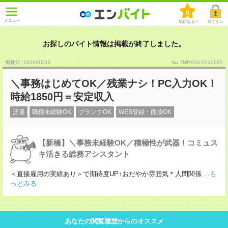
0
メニュー
気になる！
ログイン
お探しのバイト情報は掲載が終了しました。
掲載日 :2026
/
07
/
19
No.TMPE26-0520985
＼事務はじめてOK／残業ナシ！PC入力OK！
時給1850円＝安定収入
派遣
職種未経験OK
ブランクOK
WEB登録・面接OK
【新橋】＼事務未経験OK／積極性が武器！コミュス
キ活きる総務アシスタント
＜直接雇用の実績あり＞で期待度UP↑おだやか雰囲気＊人間関係
...も
っとみる
あなたの閲覧履歴からのオススメ