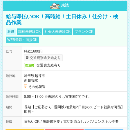
未読
給与即払いOK！高時給！土日休み！仕分け・検
品作業
派遣
職種未経験OK
社会人未経験OK
ブランクOK
WEB登録・面接OK
時給1600円
給与
交通費別途支給あり
交通費支給有り
交通費
埼玉県越谷市
勤務地
新越谷駅
その他製造
8:00～17:00 ※表記のうち実働8時間です。
勤務時間
長期【ご応募から1週間以内(最短2日目)のスピード就業が可能】
期間
即日～
日払いOK
/
履歴書不要
/
電話対応なし
/
パソコンスキル不要
特徴