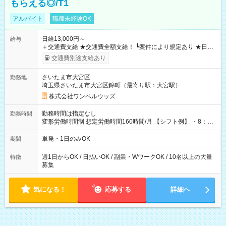
もらえる◎/T1
アルバイト
職種未経験OK
日給13,000円～
給与
＋交通費支給 ★交通費全額支給！ ┗案件により規定あり ★日払
いOK！（規定あり） ┗働いたその日に現金GET♪ お仕事後はコ
交通費別途支給あり
ンビニATMから 日払い分を引き落とせます！ 【試用期間】試
用期間なし
さいたま市大宮区
勤務地
埼玉県さいたま市大宮区錦町（最寄り駅：大宮駅）
株式会社ワンベルウッズ
勤務時間は指定なし
勤務時間
変形労働時間制 想定労働時間160時間/月 【シフト例】 ・8：00
～21：00
単発・1日のみOK
期間
週1日からOK / 日払いOK / 副業・WワークOK / 10名以上の大量
特徴
募集
気になる！
応募する
詳細へ