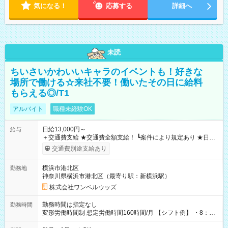
気になる！
応募する
詳細へ
未読
ちいさいかわいいキャラのイベントも！好きな
場所で働ける☆来社不要！働いたその日に給料
もらえる◎/T1
アルバイト
職種未経験OK
日給13,000円～
給与
＋交通費支給 ★交通費全額支給！ ┗案件により規定あり ★日払
いOK！（規定あり） ┗働いたその日に現金GET♪ お仕事後はコ
交通費別途支給あり
ンビニATMから 日払い分を引き落とせます！ 【試用期間】試
用期間なし
横浜市港北区
勤務地
神奈川県横浜市港北区（最寄り駅：新横浜駅）
株式会社ワンベルウッズ
勤務時間は指定なし
勤務時間
変形労働時間制 想定労働時間160時間/月 【シフト例】 ・8：00
～21：00