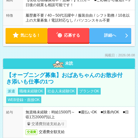
【現在も積極採用中！急募！】2カ月～ ■ご応募から最短2～3
期間
の方へ 今ご覧のお仕事で希望する勤務時間と、もう1つのお仕事
日後の就業も相談可能です！
の勤務時間。 合計で週40時間を超える場合は応募できません。
履歴書不要
/
40～50代活躍中
/
服装自由
/
シフト勤務
/
10名以
特徴
上の大量募集
/
電話対応なし
/
パソコンスキル不要
気になる！
応募する
詳細へ
掲載日：2026.08.08
未読
【オープニング募集】おばあちゃんのお散歩付
き添いも仕事の1つ
派遣
職種未経験OK
社会人未経験OK
ブランクOK
WEB登録・面接OK
無資格未経験：時給1500円～ ■週払いOK ■扶養内OK ■日
給与
収1万2000円以上
交通費別途支給あり
交通費全額支給
交通費