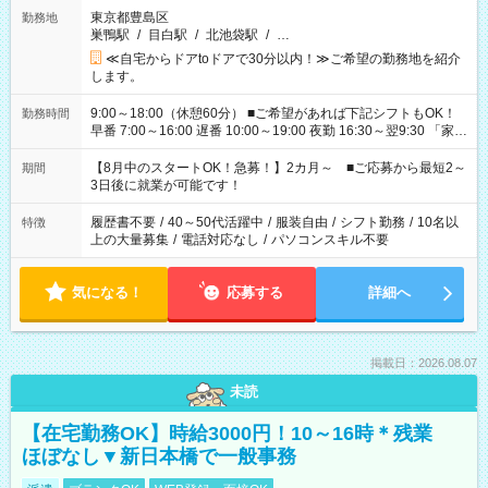
東京都豊島区
勤務地
巣鴨駅
/
目白駅
/
北池袋駅
/
…
≪自宅からドアtoドアで30分以内！≫ご希望の勤務地を紹介
します。
9:00～18:00（休憩60分） ■ご希望があれば下記シフトもOK！
勤務時間
早番 7:00～16:00 遅番 10:00～19:00 夜勤 16:30～翌9:30 「家族
と休みを合わせたい」 「余裕を持って夕飯の準備がしたい」
「できれば残業はしたくない」 など、ご希望を教えてください
【8月中のスタートOK！急募！】2カ月～ ■ご応募から最短2～
期間
ね。 ※Wワーク希望の方へ 今ご覧のお仕事で希望する勤務時間
3日後に就業が可能です！
と、もう1つのお仕事の勤務時間。 合計で週40時間を超える場
合は応募できません。
履歴書不要
/
40～50代活躍中
/
服装自由
/
シフト勤務
/
10名以
特徴
上の大量募集
/
電話対応なし
/
パソコンスキル不要
気になる！
応募する
詳細へ
掲載日：2026.08.07
未読
【在宅勤務OK】時給3000円！10～16時＊残業
ほぼなし▼新日本橋で一般事務