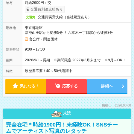
時給2600円＋交
給与
交通費別途支給あり
交通費実費支給（当社規定あり）
交通費
東京都港区
勤務地
溜池山王駅から徒歩5分
/
六本木一丁目駅から徒歩3分
官公庁・関連団体
9:00～17:00
勤務時間
2026/9/1～長期 ※期間限定:2027年3月末まで ※9月～OK！
期間
履歴書不要
/
40～50代活躍中
特徴
気になる！
応募する
詳細へ
掲載日：2026.08.08
未読
完全在宅＊時給1900円！未経験OK！SNSチー
ムでアーティスト写真のレタッチ