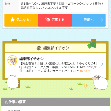
週1日からOK
/
履歴書不要
/
副業・WワークOK
/
シフト勤務
/
特徴
電話対応なし
/
パソコンスキル不要
気になる！
応募する
詳細へ
編集部イチオシ
【完全在宅！】難しい業務なし＆電話なし！ゆっくりの11
時～時短＊データ入力・事務、＜SEKAI NO OWARI＊8月15
日・16日＞ドーム公演のサポートバイトなど
(8/7UP!)
お仕事の概要