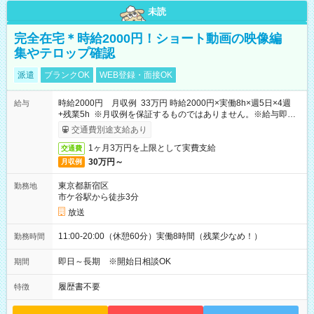
未読
完全在宅＊時給2000円！ショート動画の映像編
集やテロップ確認
派遣
ブランクOK
WEB登録・面接OK
時給2000円 月収例 33万円 時給2000円×実働8h×週5日×4週
給与
+残業5h ※月収例を保証するものではありません。※給与即受
取りサービス利用可（利用条件有）
交通費別途支給あり
1ヶ月3万円を上限として実費支給
交通費
30万円～
月収例
東京都新宿区
勤務地
市ケ谷駅から徒歩3分
放送
11:00-20:00（休憩60分）実働8時間（残業少なめ！）
勤務時間
即日～長期 ※開始日相談OK
期間
履歴書不要
特徴