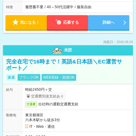
履歴書不要
/
40～50代活躍中
/
服装自由
特徴
気になる！
応募する
詳細へ
掲載日：2026.08.05
未読
完全在宅で16時まで！英語&日本語＼EC運営サ
ポート／
派遣
ブランクOK
WEB登録・面接OK
時給2450円＋交
給与
交通費別途支給あり
出社時の通勤交通費支給
交通費
東京都港区
勤務地
六本木駅から徒歩3分
IT・Web・通信