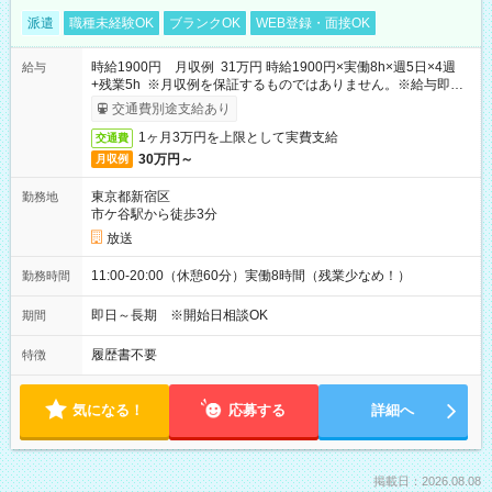
派遣
職種未経験OK
ブランクOK
WEB登録・面接OK
時給1900円 月収例 31万円 時給1900円×実働8h×週5日×4週
給与
+残業5h ※月収例を保証するものではありません。※給与即受
取りサービス利用可（利用条件有）
交通費別途支給あり
1ヶ月3万円を上限として実費支給
交通費
30万円～
月収例
東京都新宿区
勤務地
市ケ谷駅から徒歩3分
放送
11:00-20:00（休憩60分）実働8時間（残業少なめ！）
勤務時間
即日～長期 ※開始日相談OK
期間
履歴書不要
特徴
気になる！
応募する
詳細へ
掲載日：2026.08.08