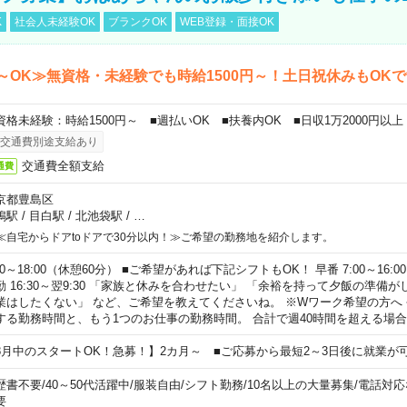
K
社会人未経験OK
ブランクOK
WEB登録・面接OK
～OK≫無資格・未経験でも時給1500円～！土日祝休みもOK
資格未経験：時給1500円～ ■週払いOK ■扶養内OK ■日収1万2000円以上
交通費別途支給あり
交通費全額支給
通費
京都豊島区
鴨駅
/
目白駅
/
北池袋駅
/
…
≪自宅からドアtoドアで30分以内！≫ご希望の勤務地を紹介します。
00～18:00（休憩60分） ■ご希望があれば下記シフトもOK！ 早番 7:00～16:00 遅
勤 16:30～翌9:30 「家族と休みを合わせたい」 「余裕を持って夕飯の準備
業はしたくない」 など、ご希望を教えてくださいね。 ※Wワーク希望の方へ
する勤務時間と、もう1つのお仕事の勤務時間。 合計で週40時間を超える場
8月中のスタートOK！急募！】2カ月～ ■ご応募から最短2～3日後に就業が
歴書不要
/
40～50代活躍中
/
服装自由
/
シフト勤務
/
10名以上の大量募集
/
電話対応
要