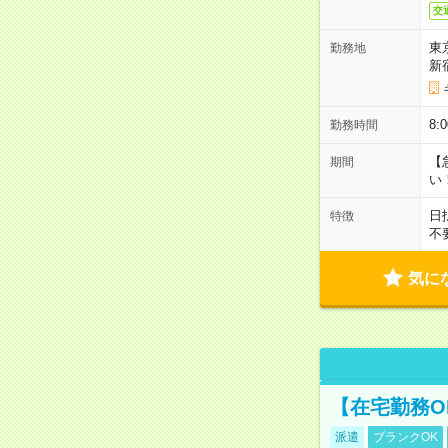
交
東
勤務地
新
8
勤務時間
【
期間
い
日
特徴
不
気に
【在宅勤務O
派遣
ブランクOK