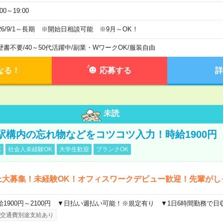
:00～19:00
026/9/1～長期 ※開始日相談可能 ※9月～OK！
歴書不要
/
40～50代活躍中
/
副業・WワークOK
/
服装自由
なる！
応募する
詳
未読
駅構内の忘れ物などをコツコツ入力！時給1900円
K
社会人未経験OK
大学生歓迎
ブランクOK
上大募集！未経験OK！オフィスワークデビュー歓迎！先輩がし
給1900円～2100円 ▼日払い週払い可能！※規定有り ▼1日6時間勤務で日
交通費別途支給あり