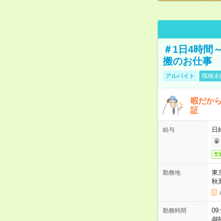
＃1日4時間
搬のお仕事
アルバイト
職種未
暇だか
証
日
給与
交
東
勤務地
秋
09
勤務時間
4