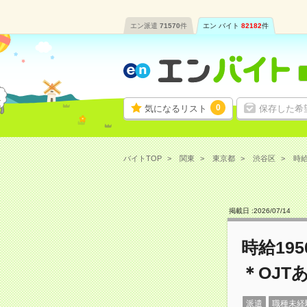
エン派遣
71570
件
エン バイト
82182
件
0
気になるリスト
保存した希
バイトTOP
関東
東京都
渋谷区
時給
掲載日 :
2026
/
07
/
14
時給19
＊OJT
派遣
職種未経