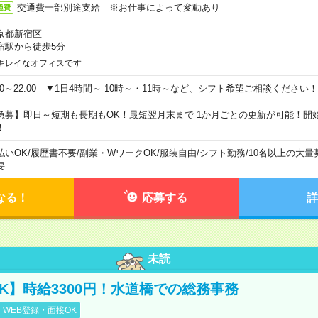
交通費一部別途支給 ※お仕事によって変動あり
通費
京都新宿区
宿駅から徒歩5分
キレイなオフィスです
:00～22:00 ▼1日4時間～ 10時～・11時～など、シフト希望ご相談ください！
急募】即日～短期も長期もOK！最短翌月末まで 1か月ごとの更新が可能！開
！
払いOK
/
履歴書不要
/
副業・WワークOK
/
服装自由
/
シフト勤務
/
10名以上の大量
要
なる！
応募する
詳
未読
K】時給3300円！水道橋での総務事務
WEB登録・面接OK