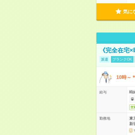
気に
《完全在宅×
派遣
ブランクOK
10時～
時給
給与
交
東
勤務地
新