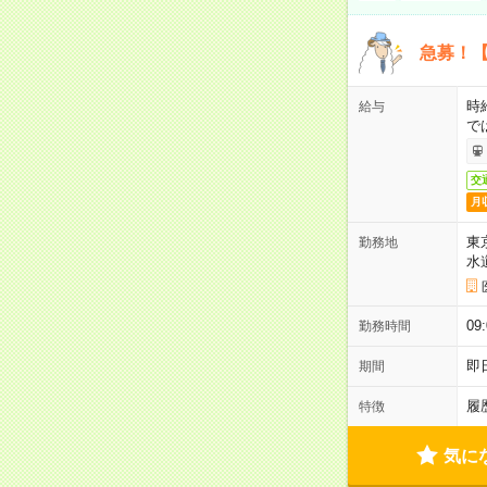
急募！【
時
給与
で
交
月
東
勤務地
水
09
勤務時間
即
期間
履
特徴
気に