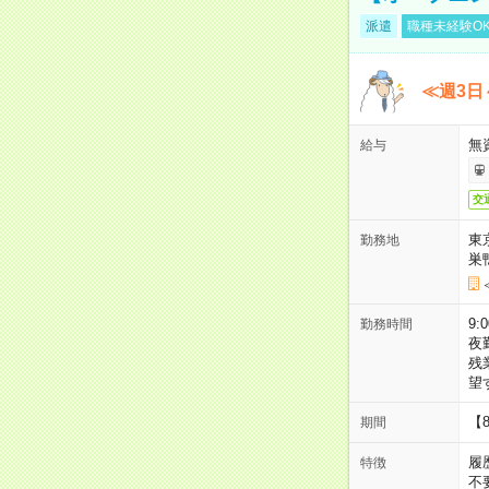
派遣
職種未経験O
≪週3日
無
給与
交
東
勤務地
巣
9:
勤務時間
夜
残
望
【
期間
履
特徴
不