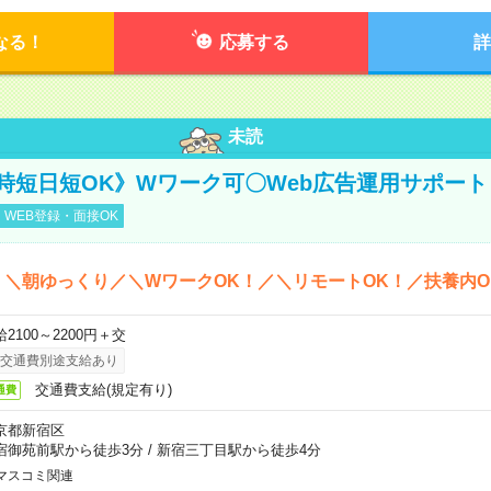
なる！
応募する
詳
未読
時短日短OK》Wワーク可〇Web広告運用サポート
WEB登録・面接OK
＊＼朝ゆっくり／＼WワークOK！／＼リモートOK！／扶養内O
2100～2200円＋交
交通費別途支給あり
交通費支給(規定有り)
通費
京都新宿区
宿御苑前駅から徒歩3分
/
新宿三丁目駅から徒歩4分
マスコミ関連