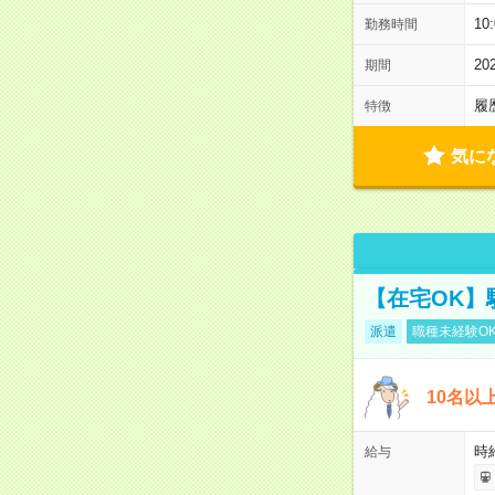
10
勤務時間
2
期間
履
特徴
気に
【在宅OK】
派遣
職種未経験O
10名以
時
給与