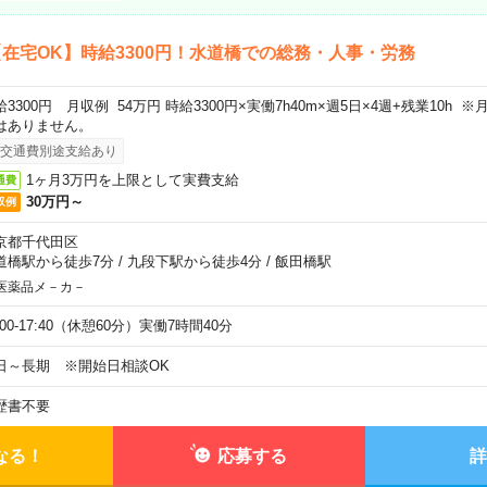
在宅OK】時給3300円！水道橋での総務・人事・労務
給3300円 月収例 54万円 時給3300円×実働7h40m×週5日×4週+残業10h
はありません。
交通費別途支給あり
1ヶ月3万円を上限として実費支給
通費
30万円～
収例
京都千代田区
道橋駅から徒歩7分
/
九段下駅から徒歩4分
/
飯田橋駅
医薬品メ－カ－
:00-17:40（休憩60分）実働7時間40分
日～長期 ※開始日相談OK
歴書不要
なる！
応募する
詳