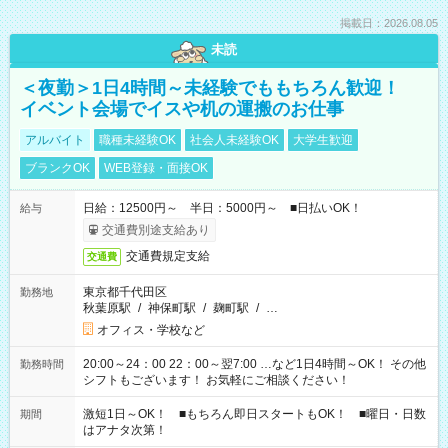
掲載日：2026.08.05
未読
＜夜勤＞1日4時間～未経験でももちろん歓迎！
イベント会場でイスや机の運搬のお仕事
アルバイト
職種未経験OK
社会人未経験OK
大学生歓迎
ブランクOK
WEB登録・面接OK
日給：12500円～ 半日：5000円～ ■日払いOK！
給与
交通費別途支給あり
交通費規定支給
交通費
東京都千代田区
勤務地
秋葉原駅
/
神保町駅
/
麹町駅
/
…
オフィス・学校など
20:00～24：00 22：00～翌7:00 …など1日4時間～OK！ その他
勤務時間
シフトもございます！ お気軽にご相談ください！
激短1日～OK！ ■もちろん即日スタートもOK！ ■曜日・日数
期間
はアナタ次第！