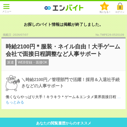
0
メニュー
気になる！
ログイン
お探しのバイト情報は掲載が終了しました。
掲載日 :2026
/
07
/
07
No.TMPE26-0520109
時給2100円＊服装・ネイル自由！大手ゲーム
会社で面接日程調整など人事サポート
派遣
WEB登録・面接OK
＼時給2100円／管理部門で活躍！採用＆入退社手続
きなどの人事サポート
働くならやっぱり大手！キラキラ＊ゲーム＆エンタメ業界面接日程
...
もっとみる
あなたの閲覧履歴からのオススメ