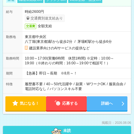
時給2600円
給与
交通費別途支給あり
全額支給
交通費
東京都中央区
勤務地
八丁堀(東京都)駅から徒歩2分
/
茅場町駅から徒歩6分
建設業界向けのAIサービスの提供など
10:00～17:00(実働6時間 休憩1時間) ※定時：10:00～
勤務時間
19:00（※終わりの時間：16:00～19:00で相談可！）
【急募】即日～長期 ※8月～！
期間
履歴書不要
/
40～50代活躍中
/
副業・WワークOK
/
服装自由
/
特徴
電話対応なし
/
パソコンスキル不要
気になる！
応募する
詳細へ
掲載日：2026.08.06
未読