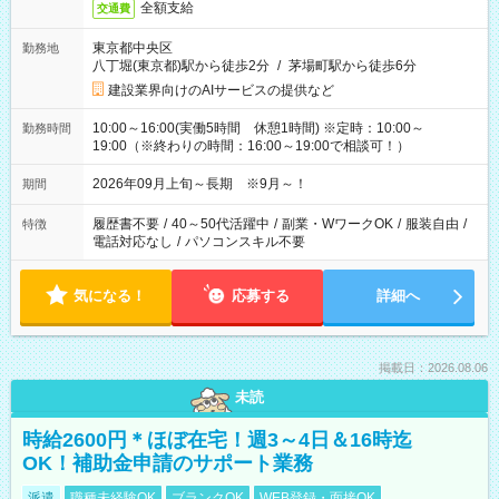
全額支給
交通費
東京都中央区
勤務地
八丁堀(東京都)駅から徒歩2分
/
茅場町駅から徒歩6分
建設業界向けのAIサービスの提供など
10:00～16:00(実働5時間 休憩1時間) ※定時：10:00～
勤務時間
19:00（※終わりの時間：16:00～19:00で相談可！）
2026年09月上旬～長期 ※9月～！
期間
履歴書不要
/
40～50代活躍中
/
副業・WワークOK
/
服装自由
/
特徴
電話対応なし
/
パソコンスキル不要
気になる！
応募する
詳細へ
掲載日：2026.08.06
未読
時給2600円＊ほぼ在宅！週3～4日＆16時迄
OK！補助金申請のサポート業務
派遣
職種未経験OK
ブランクOK
WEB登録・面接OK