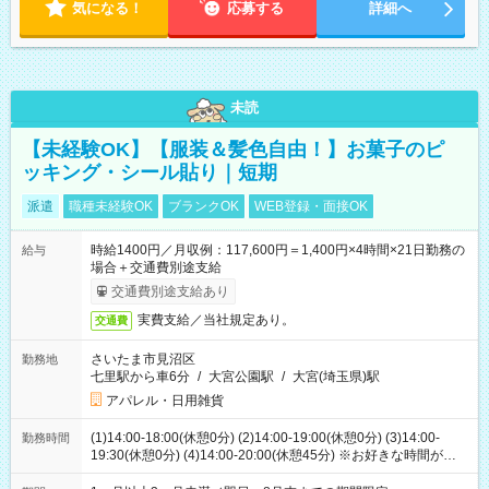
気になる！
応募する
詳細へ
未読
【未経験OK】【服装＆髪色自由！】お菓子のピ
ッキング・シール貼り｜短期
派遣
職種未経験OK
ブランクOK
WEB登録・面接OK
時給1400円／月収例：117,600円＝1,400円×4時間×21日勤務の
給与
場合＋交通費別途支給
交通費別途支給あり
実費支給／当社規定あり。
交通費
さいたま市見沼区
勤務地
七里駅から車6分
/
大宮公園駅
/
大宮(埼玉県)駅
アパレル・日用雑貨
(1)14:00-18:00(休憩0分) (2)14:00-19:00(休憩0分) (3)14:00-
勤務時間
19:30(休憩0分) (4)14:00-20:00(休憩45分) ※お好きな時間が選べ
ます