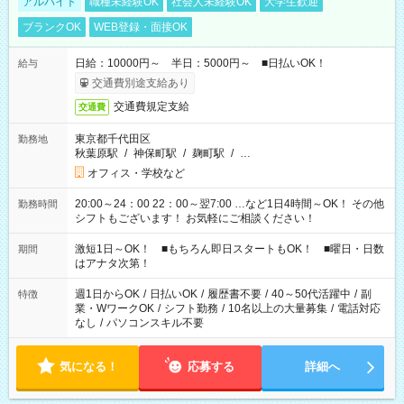
アルバイト
職種未経験OK
社会人未経験OK
大学生歓迎
ブランクOK
WEB登録・面接OK
日給：10000円～ 半日：5000円～ ■日払いOK！
給与
交通費別途支給あり
交通費規定支給
交通費
東京都千代田区
勤務地
秋葉原駅
/
神保町駅
/
麹町駅
/
…
オフィス・学校など
20:00～24：00 22：00～翌7:00 …など1日4時間～OK！ その他
勤務時間
シフトもございます！ お気軽にご相談ください！
激短1日～OK！ ■もちろん即日スタートもOK！ ■曜日・日数
期間
はアナタ次第！
週1日からOK
/
日払いOK
/
履歴書不要
/
40～50代活躍中
/
副
特徴
業・WワークOK
/
シフト勤務
/
10名以上の大量募集
/
電話対応
なし
/
パソコンスキル不要
気になる！
応募する
詳細へ