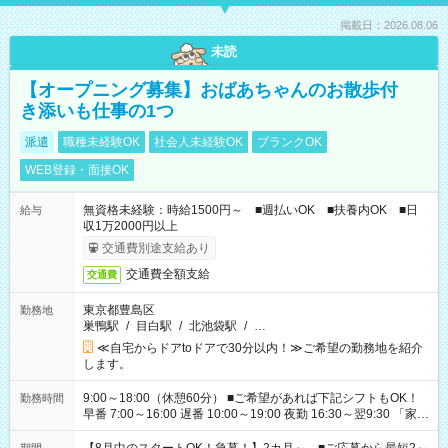
掲載日：2026.08.06
未読
【オープニング募集】おばあちゃんのお散歩付
き添いも仕事の1つ
派遣
職種未経験OK
社会人未経験OK
ブランクOK
WEB登録・面接OK
無資格未経験：時給1500円～ ■週払いOK ■扶養内OK ■日
給与
収1万2000円以上
交通費別途支給あり
交通費全額支給
交通費
東京都豊島区
勤務地
巣鴨駅
/
目白駅
/
北池袋駅
/
…
≪自宅からドアtoドアで30分以内！≫ご希望の勤務地を紹介
します。
9:00～18:00（休憩60分） ■ご希望があれば下記シフトもOK！
勤務時間
早番 7:00～16:00 遅番 10:00～19:00 夜勤 16:30～翌9:30 「家族
と休みを合わせたい」 「余裕を持って夕飯の準備がしたい」
「できれば残業はしたくない」 など、ご希望を教えてください