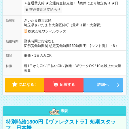
＋交通費支給 ★交通費全額支給！ ┗案件により規定あり ★日払
いOK！（規定あり） ┗働いたその日に現金GET♪ お仕事後はコ
交通費別途支給あり
ンビニATMから 日払い分を引き落とせます！ 【試用期間】試
用期間なし
さいたま市大宮区
勤務地
埼玉県さいたま市大宮区錦町（最寄り駅：大宮駅）
株式会社ワンベルウッズ
勤務時間は指定なし
勤務時間
変形労働時間制 想定労働時間160時間/月 【シフト例】 ・8：00
～21：00
単発・1日のみOK
期間
週1日からOK / 日払いOK / 副業・WワークOK / 10名以上の大量
特徴
募集
気になる！
応募する
詳細へ
未読
特別時給1800円【ヴァレクストラ】短期スタッ
フ 日本橋