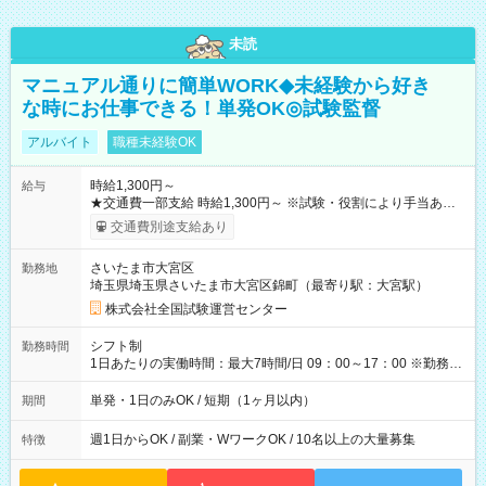
未読
マニュアル通りに簡単WORK◆未経験から好き
な時にお仕事できる！単発OK◎試験監督
アルバイト
職種未経験OK
時給1,300円～
給与
★交通費一部支給 時給1,300円～ ※試験・役割により手当あり
※勤務回数により昇給あり 【即給（前払い）オプションあ
交通費別途支給あり
り！】 希望される場合、勤務から1週間ほどで給与の一部を受け
取れます。 ※手数料418円がかかります。 【過去試験日の収入
さいたま市大宮区
勤務地
例】 ・河合塾模擬試験 8:30～17:30（休憩1時間） 時給1,300円
埼玉県埼玉県さいたま市大宮区錦町（最寄り駅：大宮駅）
×8時間＝日収10,400円＋交通費 ※当日の役割により時給＋100
円の場合あり ・国家試験 7:00～13:30（休憩なし） 時給1,300
株式会社全国試験運営センター
円（役割手当＋100円）×6時間＝日収8,400円＋交通費 【試用期
間】試用期間なし
シフト制
勤務時間
1日あたりの実働時間：最大7時間/日 09：00～17：00 ※勤務時
間は 試験により異なります。
単発・1日のみOK / 短期（1ヶ月以内）
期間
週1日からOK / 副業・WワークOK / 10名以上の大量募集
特徴