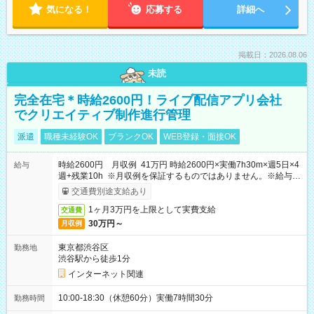
気になる！
応募する
詳細へ
掲載日：2026.08.06
未読
完全在宅＊時給2600円！ライブ配信アプリ会社
でクリエイティブ制作進行管理
派遣
職種未経験OK
ブランクOK
WEB登録・面接OK
時給2600円 月収例 41万円 時給2600円×実働7h30m×週5日×4
給与
週+残業10h ※月収例を保証するものではありません。※給与即
受取りサービス利用可（利用条件有）
交通費別途支給あり
1ヶ月3万円を上限として実費支給
交通費
30万円～
月収例
東京都渋谷区
勤務地
渋谷駅から徒歩1分
インターネット関連
10:00-18:30（休憩60分）実働7時間30分
勤務時間