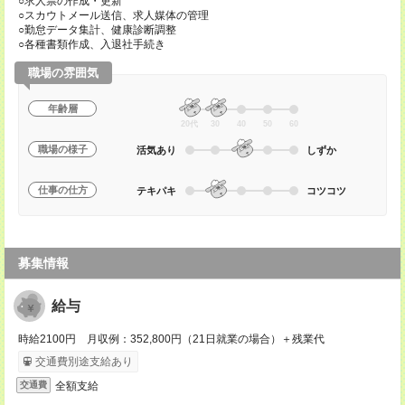
○求人票の作成・更新
○スカウトメール送信、求人媒体の管理
○勤怠データ集計、健康診断調整
○各種書類作成、入退社手続き
職場の雰囲気
年齢層
20代
30
40
50
60
職場の様子
活気あり
しずか
仕事の仕方
テキパキ
コツコツ
募集情報
給与
時給2100円 月収例：352,800円（21日就業の場合）＋残業代
交通費別途支給あり
全額支給
交通費