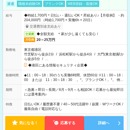
派遣
職種未経験OK
ブランクOK
WEB登録・面接OK
◆時給1,700円＊日払い・週払いOK＊昇給あり♪【月収例】 ・約
給与
204,000円 （時給1,700円 × 実働6h × 20日）
交通費別途支給あり
◆全額支給 ＊家が少し遠くても安心！
交通費
20～25万円
月収例
東京都港区
勤務地
竹芝駅から徒歩2分
/
浜松町駅から徒歩4分
/
大門(東京都)駅か
ら徒歩5分
/
…
◆港区にある情報セキュリティ企業◆
◆11：00～18：30のうち実働6時間、休憩60分 ※11：00～18：
勤務時間
00 または 11：30～18：30 。*。ブランクOK！。*。 例え
ば前職が、 在宅/財団法人/事務/コールセンター/受付/販売/カフェ
スタッフ スイーツ販売/ホテルフロント/化粧品販売/など 様々な
＜急募＞即日～長期／8月～9月～も相談OK！応募から最短即日
期間
業界から入社して活躍されています♪
には選考案内♪
日払いOK
/
履歴書不要
/
40～50代活躍中
/
副業・WワークOK
/
特徴
服装自由
/
電話対応なし
気になる！
応募する
詳細へ