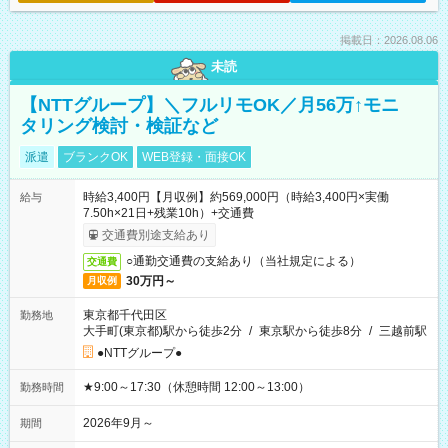
掲載日：2026.08.06
未読
【NTTグループ】＼フルリモOK／月56万↑モニ
タリング検討・検証など
派遣
ブランクOK
WEB登録・面接OK
時給3,400円【月収例】約569,000円（時給3,400円×実働
給与
7.50h×21日+残業10h）+交通費
交通費別途支給あり
○通勤交通費の支給あり（当社規定による）
交通費
30万円～
月収例
東京都千代田区
勤務地
大手町(東京都)駅から徒歩2分
/
東京駅から徒歩8分
/
三越前駅
●NTTグループ●
★9:00～17:30（休憩時間 12:00～13:00）
勤務時間
2026年9月～
期間