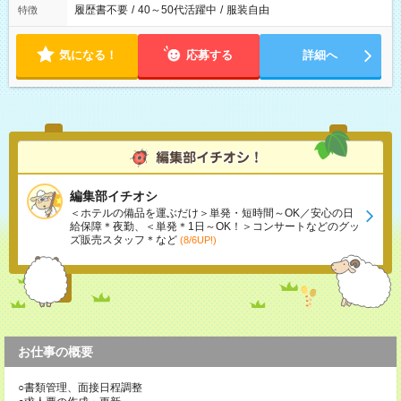
履歴書不要
/
40～50代活躍中
/
服装自由
特徴
気になる！
応募する
詳細へ
編集部イチオシ
＜ホテルの備品を運ぶだけ＞単発・短時間～OK／安心の日
給保障＊夜勤、＜単発＊1日～OK！＞コンサートなどのグッ
ズ販売スタッフ＊など
(8/6UP!)
お仕事の概要
○書類管理、面接日程調整