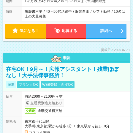
1ヶ月以上3ヶ月未満／即日～8月末までの期間限定
期間
履歴書不要
/
40～50代活躍中
/
服装自由
/
シフト勤務
/
10名以
特徴
上の大量募集
気になる！
応募する
詳細へ
掲載日：2026.07.31
未読
在宅OK！9月～！広報アシスタント！残業ほぼ
なし！大手法律事務所！
派遣
ブランクOK
WEB登録・面接OK
時給2000～2100円＋交
給与
交通費別途支給あり
通勤交通費支給
交通費
東京都千代田区
勤務地
大手町(東京都)駅から徒歩1分
/
東京駅から徒歩10分
マスコミ関連