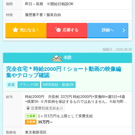
即日～長期 ※開始日相談OK
期間
履歴書不要
/
服装自由
特徴
気になる！
応募する
詳細へ
掲載日：2026.08.06
未読
完全在宅＊時給2000円！ショート動画の映像編
集やテロップ確認
派遣
ブランクOK
WEB登録・面接OK
時給2000円 月収例 33万円 時給2000円×実働8h×週5日×4週
給与
+残業5h ※月収例を保証するものではありません。※給与即受
取りサービス利用可（利用条件有）
交通費別途支給あり
1ヶ月3万円を上限として実費支給
交通費
30万円～
月収例
東京都新宿区
勤務地