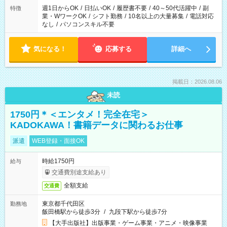
週1日からOK
/
日払いOK
/
履歴書不要
/
40～50代活躍中
/
副
特徴
業・WワークOK
/
シフト勤務
/
10名以上の大量募集
/
電話対応
なし
/
パソコンスキル不要
気になる！
応募する
詳細へ
掲載日：2026.08.06
未読
1750円＊＜エンタメ！完全在宅＞
KADOKAWA！書籍データに関わるお仕事
派遣
WEB登録・面接OK
時給1750円
給与
交通費別途支給あり
全額支給
交通費
東京都千代田区
勤務地
飯田橋駅から徒歩3分
/
九段下駅から徒歩7分
【大手出版社】出版事業・ゲーム事業・アニメ・映像事業