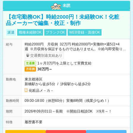
未読
【在宅勤務OK】時給2000円！未経験OK！化粧
品メーカーで編集・校正・制作
派遣
職種未経験OK
ブランクOK
WEB登録・面接OK
時給2000円 月収例 32万円 時給2000円×実働8h×週5日×4
給与
週 ※月収例を保証するものではありません。※給与即受取りサ
ービス利用可（利用条件有）
交通費別途支給あり
1ヶ月3万円を上限として実費支給
交通費
30万円～
月収例
東京都港区
勤務地
新橋駅から徒歩5分
/
汐留駅から徒歩2分
化粧品メ－カ－
09:00-18:00（休憩60分）実働8時間（残業少なめ！）
勤務時間
2026年09月01日～長期 ※開始日相談OK ※9月～！
期間
履歴書不要
特徴