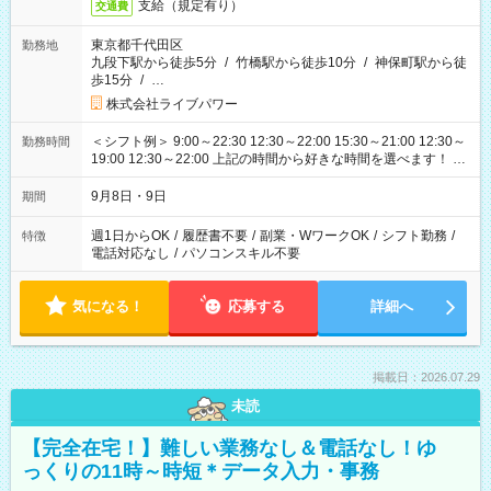
支給（規定有り）
交通費
東京都千代田区
勤務地
九段下駅から徒歩5分
/
竹橋駅から徒歩10分
/
神保町駅から徒
歩15分
/
…
株式会社ライブパワー
＜シフト例＞ 9:00～22:30 12:30～22:00 15:30～21:00 12:30～
勤務時間
19:00 12:30～22:00 上記の時間から好きな時間を選べます！ ※
時間は変更となる可能性があります
9月8日・9日
期間
週1日からOK
/
履歴書不要
/
副業・WワークOK
/
シフト勤務
/
特徴
電話対応なし
/
パソコンスキル不要
気になる！
応募する
詳細へ
掲載日：2026.07.29
未読
【完全在宅！】難しい業務なし＆電話なし！ゆ
っくりの11時～時短＊データ入力・事務