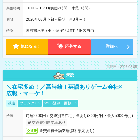
10:00～18:00(実働7時間 休憩1時間)
勤務時間
2026年08月下旬～長期 ※8月～！
期間
履歴書不要
/
40～50代活躍中
/
服装自由
特徴
気になる！
応募する
詳細へ
掲載日：2026.08.05
未読
＼在宅多め！／高時給！英語ありゲーム会社×
広報・マーケ！
派遣
ブランクOK
WEB登録・面接OK
時給2300円＋交※別途在宅手当あり(300円/日・最大5000円/月)
給与
交通費別途支給あり
※交通費全額支給(弊社規定あり)
交通費