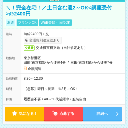
＼！完全在宅！／土日含む週2～OK<講座受付
>@2400円
派遣
ブランクOK
WEB登録・面接OK
時給2400円＋交
給与
交通費別途支給あり
交通費実費支給（当社規定あり）
交通費
東京都港区
勤務地
田町(東京都)駅から徒歩4分
/
三田(東京都)駅から徒歩7分
金融関連
8:30～12:30
勤務時間
【急募】即日～長期 ※8月～OK！
期間
履歴書不要
/
40～50代活躍中
/
服装自由
特徴
気になる！
応募する
詳細へ