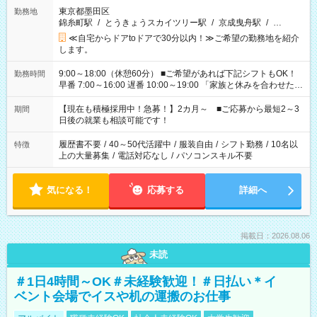
東京都墨田区
勤務地
錦糸町駅
/
とうきょうスカイツリー駅
/
京成曳舟駅
/
…
≪自宅からドアtoドアで30分以内！≫ご希望の勤務地を紹介
します。
9:00～18:00（休憩60分） ■ご希望があれば下記シフトもOK！
勤務時間
早番 7:00～16:00 遅番 10:00～19:00 「家族と休みを合わせた
い」 「余裕を持って夕飯の準備がしたい」 「できれば残業はし
たくない」 など、ご希望を教えてくださいね。 ※Wワーク希望
【現在も積極採用中！急募！】2カ月～ ■ご応募から最短2～3
期間
の方へ 今ご覧のお仕事で希望する勤務時間と、もう1つのお仕事
日後の就業も相談可能です！
の勤務時間。 合計で週40時間を超える場合は応募できません。
履歴書不要
/
40～50代活躍中
/
服装自由
/
シフト勤務
/
10名以
特徴
上の大量募集
/
電話対応なし
/
パソコンスキル不要
気になる！
応募する
詳細へ
掲載日：2026.08.06
未読
＃1日4時間～OK＃未経験歓迎！＃日払い＊イ
ベント会場でイスや机の運搬のお仕事