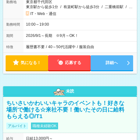
東京都千代田区
勤務地
東京駅から徒歩1分
/
有楽町駅から徒歩3分
/
二重橋前駅
/
…
IT・Web・通信
10:00～19:00
勤務時間
2026/9/1～長期 ※9月～OK！
期間
履歴書不要
/
40～50代活躍中
/
服装自由
特徴
気になる！
応募する
詳細へ
未読
ちいさいかわいいキャラのイベントも！好きな
場所で働ける☆来社不要！働いたその日に給料
もらえる◎/T1
アルバイト
職種未経験OK
日給13,000円～
給与