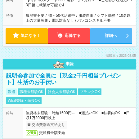
【8月中のスタートOK！急募！】2カ月～ ■ご応募から最短2～
期間
ね。 ※Wワーク希望の方へ 今ご覧のお仕事で希望する勤務時間
3日後に就業が可能です！
と、もう1つのお仕事の勤務時間。 合計で週40時間を超える場
合は応募できません。
履歴書不要
/
40～50代活躍中
/
服装自由
/
シフト勤務
/
10名以
特徴
上の大量募集
/
電話対応なし
/
パソコンスキル不要
気になる！
応募する
詳細へ
掲載日：2026.08.05
未読
説明会参加で全員に【現金2千円相当プレゼン
ト】生活のお手伝い
派遣
職種未経験OK
社会人未経験OK
ブランクOK
WEB登録・面接OK
無資格未経験：時給1500円～ ■週払いOK ■扶養内OK ■日
給与
収1万2000円以上
交通費別途支給あり
交通費全額支給
交通費