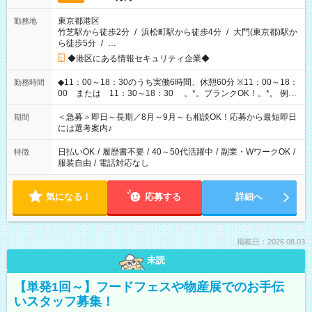
東京都港区
勤務地
竹芝駅から徒歩2分
/
浜松町駅から徒歩4分
/
大門(東京都)駅か
ら徒歩5分
/
…
◆港区にある情報セキュリティ企業◆
◆11：00～18：30のうち実働6時間、休憩60分 ※11：00～18：
勤務時間
00 または 11：30～18：30 。*。ブランクOK！。*。 例え
ば前職が、 在宅/財団法人/事務/コールセンター/受付/販売/カフェ
スタッフ スイーツ販売/ホテルフロント/化粧品販売/など 様々な
＜急募＞即日～長期／8月～9月～も相談OK！応募から最短即日
期間
業界から入社して活躍されています♪
には選考案内♪
日払いOK
/
履歴書不要
/
40～50代活躍中
/
副業・WワークOK
/
特徴
服装自由
/
電話対応なし
気になる！
応募する
詳細へ
掲載日：2026.08.03
未読
【単発1回～】フードフェスや物産展でのお手伝
いスタッフ募集！