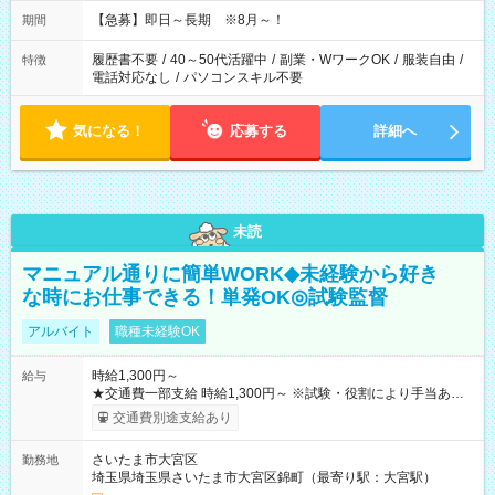
【急募】即日～長期 ※8月～！
期間
履歴書不要
/
40～50代活躍中
/
副業・WワークOK
/
服装自由
/
特徴
電話対応なし
/
パソコンスキル不要
気になる！
応募する
詳細へ
未読
マニュアル通りに簡単WORK◆未経験から好き
な時にお仕事できる！単発OK◎試験監督
アルバイト
職種未経験OK
時給1,300円～
給与
★交通費一部支給 時給1,300円～ ※試験・役割により手当あり
※勤務回数により昇給あり 【即給（前払い）オプションあ
交通費別途支給あり
り！】 希望される場合、勤務から1週間ほどで給与の一部を受け
取れます。 ※手数料418円がかかります。 【過去試験日の収入
さいたま市大宮区
勤務地
例】 ・河合塾模擬試験 8:30～17:30（休憩1時間） 時給1,300円
埼玉県埼玉県さいたま市大宮区錦町（最寄り駅：大宮駅）
×8時間＝日収10,400円＋交通費 ※当日の役割により時給＋100