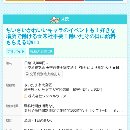
未読
ちいさいかわいいキャラのイベントも！好きな
場所で働ける☆来社不要！働いたその日に給料
もらえる◎/T1
アルバイト
職種未経験OK
日給13,000円～
給与
＋交通費支給 ★交通費全額支給！ ┗案件により規定あり ★日払
いOK！（規定あり） ┗働いたその日に現金GET♪ お仕事後はコ
交通費別途支給あり
ンビニATMから 日払い分を引き落とせます！ 【試用期間】試
用期間なし
さいたま市大宮区
勤務地
埼玉県さいたま市大宮区錦町（最寄り駅：大宮駅）
株式会社ワンベルウッズ
勤務時間は指定なし
勤務時間
変形労働時間制 想定労働時間160時間/月 【シフト例】 ・8：00
～21：00
単発・1日のみOK
期間