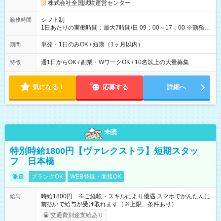
円の場合あり ・国家試験 7:00～13:30（休憩なし） 時給1,300
株式会社全国試験運営センター
円（役割手当＋100円）×6時間＝日収8,400円＋交通費 【試用期
間】試用期間なし
シフト制
勤務時間
1日あたりの実働時間：最大7時間/日 09：00～17：00 ※勤務時
間は 試験により異なります。
単発・1日のみOK / 短期（1ヶ月以内）
期間
週1日からOK / 副業・WワークOK / 10名以上の大量募集
特徴
気になる！
応募する
詳細へ
未読
特別時給1800円【ヴァレクストラ】短期スタッ
フ 日本橋
派遣
ブランクOK
WEB登録・面接OK
時給1800円 ※ご経験・スキルにより優遇 スマホでかんたんに
給与
前払いで給与が受け取れます（※上限、条件あり）
交通費別途支給あり