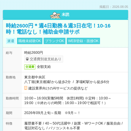
掲載日：2026.08.05
未読
時給2600円＊週4日勤務＆週3日在宅！10-16
時！電話なし！補助金申請サポ
派遣
職種未経験OK
ブランクOK
WEB登録・面接OK
時給2600円
給与
交通費別途支給あり
全額支給
交通費
東京都中央区
勤務地
八丁堀(東京都)駅から徒歩2分
/
茅場町駅から徒歩6分
建設業界向けのAIサービスの提供など
10:00～16:00(実働5時間 休憩1時間) ※定時：10:00～
勤務時間
19:00（※終わりの時間：16:00～19:00で相談可！）
2026年09月上旬～長期 ※9月～！
期間
履歴書不要
/
40～50代活躍中
/
副業・WワークOK
/
服装自由
/
特徴
電話対応なし
/
パソコンスキル不要