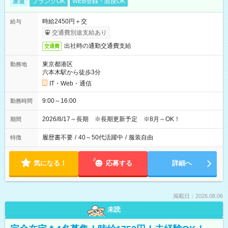
派遣
ブランクOK
WEB登録・面接OK
時給2450円＋交
給与
交通費別途支給あり
出社時の通勤交通費支給
交通費
東京都港区
勤務地
六本木駅から徒歩3分
IT・Web・通信
9:00～16:00
勤務時間
2026/8/17～長期 ※長期更新予定 ※8月～OK！
期間
履歴書不要
/
40～50代活躍中
/
服装自由
特徴
気になる！
応募する
詳細へ
掲載日：2026.08.06
未読