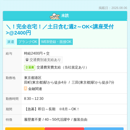
掲載日：2026.08.06
未読
＼！完全在宅！／土日含む週2～OK<講座受付
>@2400円
派遣
ブランクOK
WEB登録・面接OK
時給2400円＋交
給与
交通費別途支給あり
交通費実費支給（当社規定あり）
交通費
東京都港区
勤務地
田町(東京都)駅から徒歩4分
/
三田(東京都)駅から徒歩7分
金融関連
8:30～12:30
勤務時間
【急募】即日～長期 ※8月～OK！
期間
履歴書不要
/
40～50代活躍中
/
服装自由
特徴