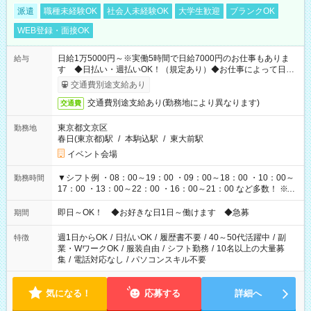
派遣
職種未経験OK
社会人未経験OK
大学生歓迎
ブランクOK
WEB登録・面接OK
日給1万5000円～※実働5時間で日給7000円のお仕事もありま
給与
す ◆日払い・週払いOK！（規定あり）◆お仕事によって日給
も異なります
交通費別途支給あり
交通費別途支給あり(勤務地により異なります)
交通費
東京都文京区
勤務地
春日(東京都)駅
/
本駒込駅
/
東大前駅
イベント会場
▼シフト例 ・08：00～19：00 ・09：00～18：00 ・10：00～
勤務時間
17：00 ・13：00～22：00 ・16：00～21：00 など多数！ ※お
仕事により勤務時間が異なります
即日～OK！ ◆お好きな日1日～働けます ◆急募
期間
週1日からOK
/
日払いOK
/
履歴書不要
/
40～50代活躍中
/
副
特徴
業・WワークOK
/
服装自由
/
シフト勤務
/
10名以上の大量募
集
/
電話対応なし
/
パソコンスキル不要
気になる！
応募する
詳細へ