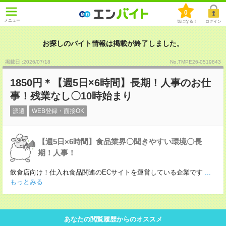
0
メニュー
気になる！
ログイン
お探しのバイト情報は掲載が終了しました。
掲載日 :2026
/
07
/
18
No.TMPE26-0519843
1850円＊【週5日×6時間】長期！人事のお仕
事！残業なし〇10時始まり
派遣
WEB登録・面接OK
【週5日×6時間】食品業界〇聞きやすい環境〇長
期！人事！
飲食店向け！仕入れ食品関連のECサイトを運営している企業です
...
もっとみる
あなたの閲覧履歴からのオススメ