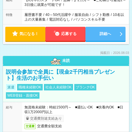
【8月中のスタートOK！急募！】2カ月～ ■ご応募から最短2～
期間
ね。 ※Wワーク希望の方へ 今ご覧のお仕事で希望する勤務時間
3日後に就業が可能です！
と、もう1つのお仕事の勤務時間。 合計で週40時間を超える場
合は応募できません。
履歴書不要
/
40～50代活躍中
/
服装自由
/
シフト勤務
/
10名以
特徴
上の大量募集
/
電話対応なし
/
パソコンスキル不要
気になる！
応募する
詳細へ
掲載日：2026.08.03
未読
説明会参加で全員に【現金2千円相当プレゼン
ト】生活のお手伝い
派遣
職種未経験OK
社会人未経験OK
ブランクOK
WEB登録・面接OK
無資格未経験：時給1500円～ ■週払いOK ■扶養内OK ■日
給与
収1万2000円以上
交通費別途支給あり
交通費全額支給
交通費