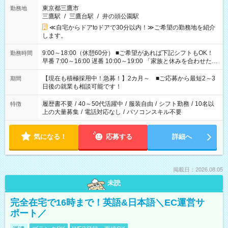
東京都三鷹市
勤務地
三鷹駅
/
三鷹台駅
/
井の頭公園駅
≪自宅からドアtoドアで30分以内！≫ご希望の勤務地を紹介
します。
9:00～18:00（休憩60分） ■ご希望があれば下記シフトもOK！
勤務時間
早番 7:00～16:00 遅番 10:00～19:00 「家族と休みを合わせた
い」 「余裕を持って夕飯の準備がしたい」 「できれば残業はし
たくない」 など、ご希望を教えてくださいね。 ※Wワーク希望
【現在も積極採用中！急募！】2カ月～ ■ご応募から最短2～3
期間
の方へ 今ご覧のお仕事で希望する勤務時間と、もう1つのお仕事
日後の就業も相談可能です！
の勤務時間。 合計で週40時間を超える場合は応募できません。
履歴書不要
/
40～50代活躍中
/
服装自由
/
シフト勤務
/
10名以
特徴
上の大量募集
/
電話対応なし
/
パソコンスキル不要
気になる！
応募する
詳細へ
掲載日：2026.08.05
未読
完全在宅で16時まで！英語&日本語＼EC運営サ
ポート／