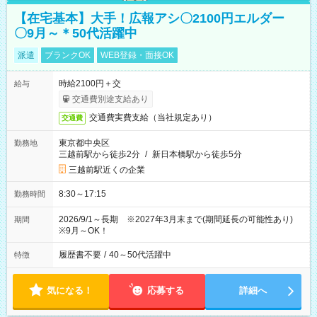
【在宅基本】大手！広報アシ〇2100円エルダー
〇9月～＊50代活躍中
派遣
ブランクOK
WEB登録・面接OK
時給2100円＋交
給与
交通費別途支給あり
交通費実費支給（当社規定あり）
交通費
東京都中央区
勤務地
三越前駅から徒歩2分
/
新日本橋駅から徒歩5分
三越前駅近くの企業
8:30～17:15
勤務時間
2026/9/1～長期 ※2027年3月末まで(期間延長の可能性あり)
期間
※9月～OK！
履歴書不要
/
40～50代活躍中
特徴
気になる！
応募する
詳細へ