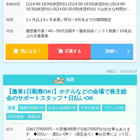
(1)14:00-18:00(休憩0分) (2)14:00-19:00(休憩0分) (3)14:00-
勤務時間
19:30(休憩0分) (4)14:00-20:00(休憩45分) ※お好きな時間が選べ
ます
1ヶ月以上3ヶ月未満／即日～8月末までの期間限定
期間
履歴書不要
/
40～50代活躍中
/
服装自由
/
シフト勤務
/
10名以
特徴
上の大量募集
気になる！
応募する
詳細へ
掲載日：2026.08.03
未読
【激単1日勤務OK!】ホテルなどの会場で株主総
会のサポートスタッフ＊日払いOK
派遣
職種未経験OK
社会人未経験OK
大学生歓迎
ブランクOK
WEB登録・面接OK
日給1万5000円～※実働5時間で日給7000円のお仕事もありま
給与
す ◆日払い・週払いOK！（規定あり）◆お仕事によって日給
も異なります