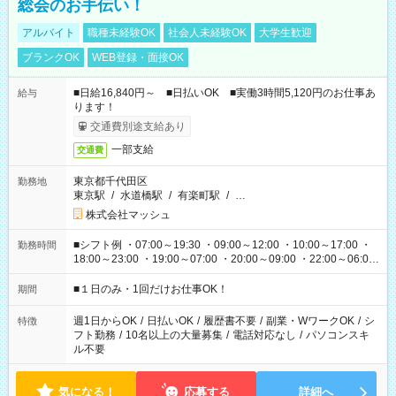
総会のお手伝い！
アルバイト
職種未経験OK
社会人未経験OK
大学生歓迎
ブランクOK
WEB登録・面接OK
■日給16,840円～ ■日払いOK ■実働3時間5,120円のお仕事あ
給与
ります！
交通費別途支給あり
一部支給
交通費
東京都千代田区
勤務地
東京駅
/
水道橋駅
/
有楽町駅
/
…
株式会社マッシュ
■シフト例 ・07:00～19:30 ・09:00～12:00 ・10:00～17:00 ・
勤務時間
18:00～23:00 ・19:00～07:00 ・20:00～09:00 ・22:00～06:00
etc ★最短で3時間で5,120円のお仕事から 15時間で2万円近く稼
げるお仕事も！ ご希望のお時間に合わせてご紹介！ ※シフトは
■１日のみ・1回だけお仕事OK！
期間
現場によって異なります。 ※勿論、休憩時間はあるのでご安心
ください！
週1日からOK
/
日払いOK
/
履歴書不要
/
副業・WワークOK
/
シ
特徴
フト勤務
/
10名以上の大量募集
/
電話対応なし
/
パソコンスキ
ル不要
気になる！
応募する
詳細へ