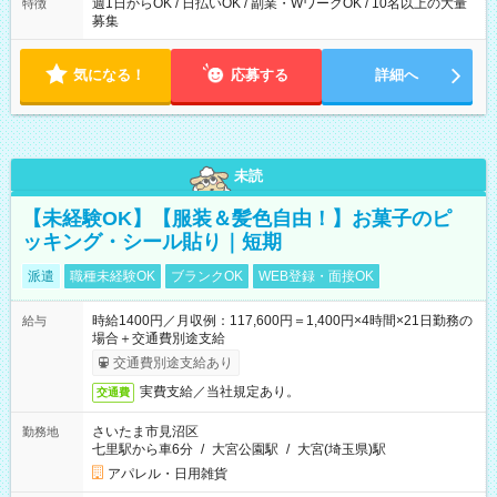
週1日からOK / 日払いOK / 副業・WワークOK / 10名以上の大量
特徴
募集
気になる！
応募する
詳細へ
未読
【未経験OK】【服装＆髪色自由！】お菓子のピ
ッキング・シール貼り｜短期
派遣
職種未経験OK
ブランクOK
WEB登録・面接OK
時給1400円／月収例：117,600円＝1,400円×4時間×21日勤務の
給与
場合＋交通費別途支給
交通費別途支給あり
実費支給／当社規定あり。
交通費
さいたま市見沼区
勤務地
七里駅から車6分
/
大宮公園駅
/
大宮(埼玉県)駅
アパレル・日用雑貨