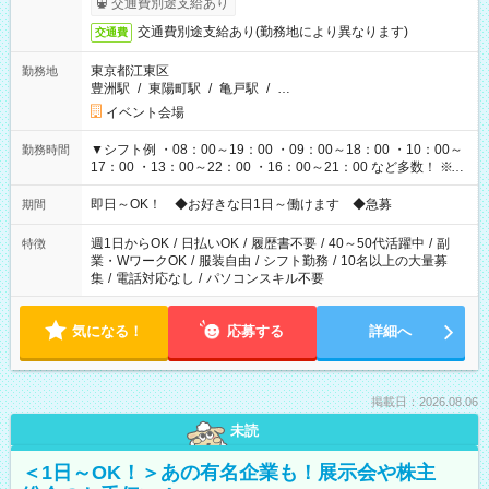
交通費別途支給あり
交通費別途支給あり(勤務地により異なります)
交通費
東京都江東区
勤務地
豊洲駅
/
東陽町駅
/
亀戸駅
/
…
イベント会場
▼シフト例 ・08：00～19：00 ・09：00～18：00 ・10：00～
勤務時間
17：00 ・13：00～22：00 ・16：00～21：00 など多数！ ※お
仕事により勤務時間が異なります
即日～OK！ ◆お好きな日1日～働けます ◆急募
期間
週1日からOK
/
日払いOK
/
履歴書不要
/
40～50代活躍中
/
副
特徴
業・WワークOK
/
服装自由
/
シフト勤務
/
10名以上の大量募
集
/
電話対応なし
/
パソコンスキル不要
気になる！
応募する
詳細へ
掲載日：2026.08.06
未読
＜1日～OK！＞あの有名企業も！展示会や株主