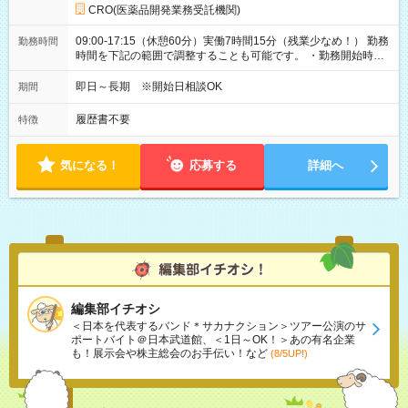
CRO(医薬品開発業務受託機関)
09:00-17:15（休憩60分）実働7時間15分（残業少なめ！） 勤務
勤務時間
時間を下記の範囲で調整することも可能です。 ・勤務開始時
間 09:00～10:00 ・勤務終了時間 16:00～17:15 ・実働
05:00～07:15
即日～長期 ※開始日相談OK
期間
履歴書不要
特徴
気になる！
応募する
詳細へ
編集部イチオシ
＜日本を代表するバンド＊サカナクション＞ツアー公演のサ
ポートバイト＠日本武道館、＜1日～OK！＞あの有名企業
も！展示会や株主総会のお手伝い！など
(8/5UP!)