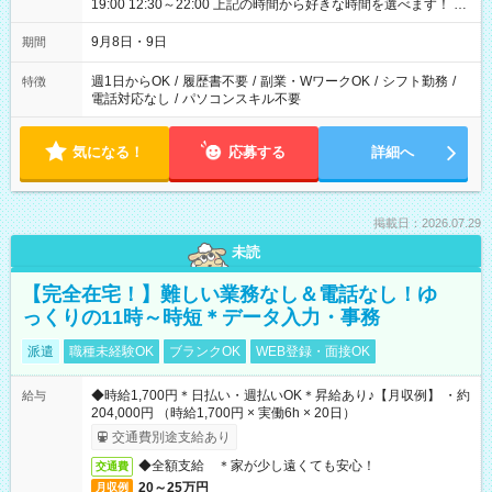
19:00 12:30～22:00 上記の時間から好きな時間を選べます！ ※
時間は変更となる可能性があります
9月8日・9日
期間
週1日からOK
/
履歴書不要
/
副業・WワークOK
/
シフト勤務
/
特徴
電話対応なし
/
パソコンスキル不要
気になる！
応募する
詳細へ
掲載日：2026.07.29
未読
【完全在宅！】難しい業務なし＆電話なし！ゆ
っくりの11時～時短＊データ入力・事務
派遣
職種未経験OK
ブランクOK
WEB登録・面接OK
◆時給1,700円＊日払い・週払いOK＊昇給あり♪【月収例】 ・約
給与
204,000円 （時給1,700円 × 実働6h × 20日）
交通費別途支給あり
◆全額支給 ＊家が少し遠くても安心！
交通費
20～25万円
月収例