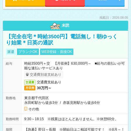
掲載日：2026.08.05
未読
【完全在宅＊時給3500円】電話無し！朝ゆっく
り始業＊日英の通訳
派遣
ブランクOK
WEB登録・面接OK
時給3500円＋交 【月収例】630,000円～ ■給与の前払いが可
給与
能な速払いサービスあり
交通費別途支給あり
交通費支給あり
交通費
30万円～
月収例
東京都千代田区
勤務地
永田町駅から徒歩3分
/
赤坂見附駅から徒歩6分
その他
9:30～18:15 ※残業はほとんどありません。※休憩60分。
勤務時間
【急募】即日～長期 ※開始日はご相談可能です！ ※8月～！
期間