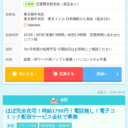
交通費全額支給（規定あり）
交通費
東京都中央区
勤務地
東京都中央区 東京メトロ 日本橋駅から直結（徒歩1分）
Valextra
10:00～20:00 実働7.5時間／休憩1.5時間 営業時間に合わせた
勤務時間
シフト制
3か月程度の短期予定 ※開始日はお気軽にご相談ください
期間
副業・WワークOK
/
シフト勤務
/
パソコンスキル不要
特徴
気になる！
応募する
詳細へ
掲載日：2026.08.05
未読
ほぼ完全在宅！時給1750円！電話無し！電子コ
ミック配信サービス会社で事務
派遣
ブランクOK
WEB登録・面接OK