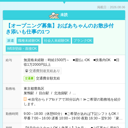
掲載日：2026.08.06
未読
【オープニング募集】おばあちゃんのお散歩付
き添いも仕事の1つ
派遣
職種未経験OK
社会人未経験OK
ブランクOK
WEB登録・面接OK
無資格未経験：時給1500円～ ■週払いOK ■扶養内OK ■日
給与
収1万2000円以上
交通費別途支給あり
交通費全額支給
交通費
東京都豊島区
勤務地
巣鴨駅
/
目白駅
/
北池袋駅
/
…
≪自宅からドアtoドアで30分以内！≫ご希望の勤務地を紹介
します。
9:00～18:00（休憩60分） ■ご希望があれば下記シフトもOK！
勤務時間
早番 7:00～16:00 遅番 10:00～19:00 夜勤 16:30～翌9:30 「家族
と休みを合わせたい」 「余裕を持って夕飯の準備がしたい」
「できれば残業はしたくない」 など、ご希望を教えてください