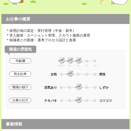
お仕事の概要
＊採用計画の策定・実行管理（中途・新卒）
＊求人媒体・エージェント管理、スカウト施策の運用
＊候補者との面接・選考プロセス設計と改善
職場の雰囲気
年齢層
20代
30
40
50
60
男女比率
女性
男性
職場の様子
活気あり
しずか
仕事の仕方
テキパキ
コツコツ
募集情報