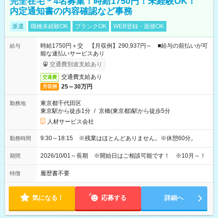
完全在宅＊4名募集！時給1750円！未経験OK！
内定通知書の内容確認など事務
派遣
職種未経験OK
ブランクOK
WEB登録・面接OK
時給1750円＋交 【月収例】290,937円～ ■給与の前払いが可
給与
能な速払いサービスあり
交通費別途支給あり
交通費支給あり
交通費
25～30万円
月収例
東京都千代田区
勤務地
東京駅から徒歩1分
/
京橋(東京都)駅から徒歩5分
人材サービス会社
9:30～18:15 ※残業はほとんどありません。※休憩60分。
勤務時間
2026/10/01～長期 ※開始日はご相談可能です！ ※10月～！
期間
履歴書不要
特徴
気になる！
応募する
詳細へ