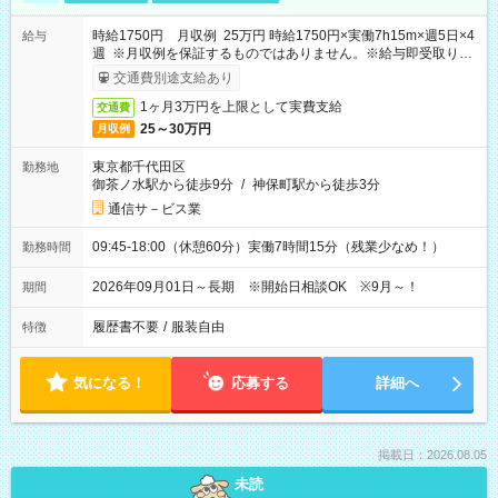
時給1750円 月収例 25万円 時給1750円×実働7h15m×週5日×4
給与
週 ※月収例を保証するものではありません。※給与即受取りサ
ービス利用可（利用条件有）
交通費別途支給あり
1ヶ月3万円を上限として実費支給
交通費
25～30万円
月収例
東京都千代田区
勤務地
御茶ノ水駅から徒歩9分
/
神保町駅から徒歩3分
通信サ－ビス業
09:45-18:00（休憩60分）実働7時間15分（残業少なめ！）
勤務時間
2026年09月01日～長期 ※開始日相談OK ※9月～！
期間
履歴書不要
/
服装自由
特徴
気になる！
応募する
詳細へ
掲載日：2026.08.05
未読