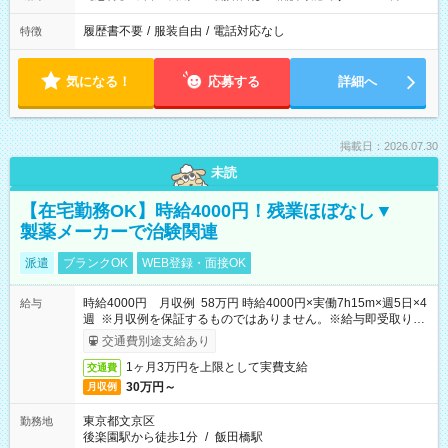
履歴書不要
/
服装自由
/
電話対応なし
特徴
気になる！
応募する
詳細へ
掲載日：2026.07.30
未読
【在宅勤務OK】時給4000円！残業ほぼなし▼
製薬メーカーで治験関連
派遣
ブランクOK
WEB登録・面接OK
時給4000円 月収例 58万円 時給4000円×実働7h15m×週5日×4
給与
週 ※月収例を保証するものではありません。※給与即受取りサ
ービス利用可（利用条件有）
交通費別途支給あり
1ヶ月3万円を上限として実費支給
交通費
30万円～
月収例
東京都文京区
勤務地
後楽園駅から徒歩1分
/
飯田橋駅