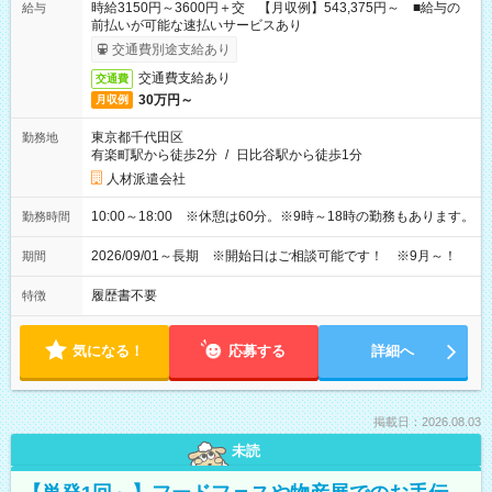
時給3150円～3600円＋交 【月収例】543,375円～ ■給与の
給与
前払いが可能な速払いサービスあり
交通費別途支給あり
交通費支給あり
交通費
30万円～
月収例
東京都千代田区
勤務地
有楽町駅から徒歩2分
/
日比谷駅から徒歩1分
人材派遣会社
10:00～18:00 ※休憩は60分。※9時～18時の勤務もあります。
勤務時間
2026/09/01～長期 ※開始日はご相談可能です！ ※9月～！
期間
履歴書不要
特徴
気になる！
応募する
詳細へ
掲載日：2026.08.03
未読