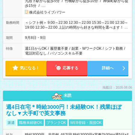
九段下駅から徒歩5分
/
竹橋駅から徒歩10分
/
神保町駅から徒
歩15分
/
…
株式会社ライブパワー
＜シフト例＞ 9:00～22:30 12:30～22:00 15:30～21:00 12:30～
勤務時間
19:00 12:30～22:00 上記の時間から好きな時間を選べます！ ※
時間は変更となる可能性があります
9月8日・9日
期間
週1日からOK
/
履歴書不要
/
副業・WワークOK
/
シフト勤務
/
特徴
電話対応なし
/
パソコンスキル不要
気になる！
応募する
詳細へ
掲載日：2026.08.06
未読
週4日在宅＊時給3000円！未経験OK！残業ほぼ
なし▼大手町で英文事務
派遣
職種未経験OK
ブランクOK
WEB登録・面接OK
時給3000円 月収例 46万円 時給3000円×実働7h30m×週5日×4
給与