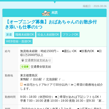
掲載日：2026.08.06
未読
【オープニング募集】おばあちゃんのお散歩付
き添いも仕事の1つ
派遣
職種未経験OK
社会人未経験OK
ブランクOK
WEB登録・面接OK
無資格未経験：時給1500円～ ■週払いOK ■扶養内OK ■日
給与
収1万2000円以上
交通費別途支給あり
交通費全額支給
交通費
東京都豊島区
勤務地
巣鴨駅
/
目白駅
/
北池袋駅
/
…
≪自宅からドアtoドアで30分以内！≫ご希望の勤務地を紹介
します。
9:00～18:00（休憩60分） ■ご希望があれば下記シフトもOK！
勤務時間
早番 7:00～16:00 遅番 10:00～19:00 夜勤 16:30～翌9:30 「家族
と休みを合わせたい」 「余裕を持って夕飯の準備がしたい」
「できれば残業はしたくない」 など、ご希望を教えてください