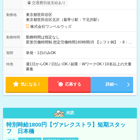
いOK！（規定あり） ┗働いたその日に現金GET♪ お仕事後はコ
交通費別途支給あり
ンビニATMから 日払い分を引き落とせます！ 【試用期間】試
用期間なし
東京都世田谷区
勤務地
東京都世田谷区北沢（最寄り駅：下北沢駅）
株式会社ワンベルウッズ
勤務時間は指定なし
勤務時間
変形労働時間制 想定労働時間160時間/月 【シフト例】 ・8：00
～21：00
単発・1日のみOK
期間
週1日からOK / 日払いOK / 副業・WワークOK / 10名以上の大量
特徴
募集
気になる！
応募する
詳細へ
未読
特別時給1800円【ヴァレクストラ】短期スタッ
フ 日本橋