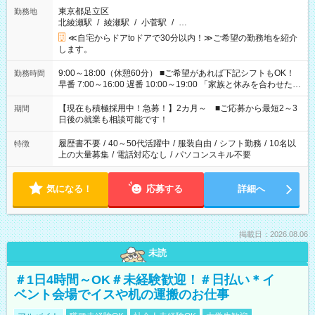
東京都足立区
勤務地
北綾瀬駅
/
綾瀬駅
/
小菅駅
/
…
≪自宅からドアtoドアで30分以内！≫ご希望の勤務地を紹介
します。
9:00～18:00（休憩60分） ■ご希望があれば下記シフトもOK！
勤務時間
早番 7:00～16:00 遅番 10:00～19:00 「家族と休みを合わせた
い」 「余裕を持って夕飯の準備がしたい」 「できれば残業はし
たくない」 など、ご希望を教えてくださいね。 ※Wワーク希望
【現在も積極採用中！急募！】2カ月～ ■ご応募から最短2～3
期間
の方へ 今ご覧のお仕事で希望する勤務時間と、もう1つのお仕事
日後の就業も相談可能です！
の勤務時間。 合計で週40時間を超える場合は応募できません。
履歴書不要
/
40～50代活躍中
/
服装自由
/
シフト勤務
/
10名以
特徴
上の大量募集
/
電話対応なし
/
パソコンスキル不要
気になる！
応募する
詳細へ
掲載日：2026.08.06
未読
＃1日4時間～OK＃未経験歓迎！＃日払い＊イ
ベント会場でイスや机の運搬のお仕事