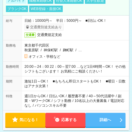
アルバイト
職種未経験OK
社会人未経験OK
大学生歓迎
ブランクOK
WEB登録・面接OK
日給：10000円～ 半日：5000円～ ■日払いOK！
給与
交通費別途支給あり
交通費規定支給
交通費
東京都千代田区
勤務地
秋葉原駅
/
神保町駅
/
麹町駅
/
…
オフィス・学校など
20:00～24：00 22：00～翌7:00 …など1日4時間～OK！ その他
勤務時間
シフトもございます！ お気軽にご相談ください！
激短1日～OK！ ■もちろん即日スタートもOK！ ■曜日・日数
期間
はアナタ次第！
週1日からOK
/
日払いOK
/
履歴書不要
/
40～50代活躍中
/
副
特徴
業・WワークOK
/
シフト勤務
/
10名以上の大量募集
/
電話対応
なし
/
パソコンスキル不要
気になる！
応募する
詳細へ