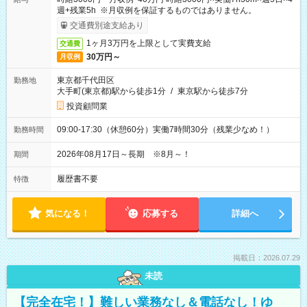
週+残業5h ※月収例を保証するものではありません。
交通費別途支給あり
1ヶ月3万円を上限として実費支給
交通費
30万円～
月収例
東京都千代田区
勤務地
大手町(東京都)駅から徒歩1分
/
東京駅から徒歩7分
投資顧問業
09:00-17:30（休憩60分）実働7時間30分（残業少なめ！）
勤務時間
2026年08月17日～長期 ※8月～！
期間
履歴書不要
特徴
気になる！
応募する
詳細へ
掲載日：2026.07.29
未読
【完全在宅！】難しい業務なし＆電話なし！ゆ