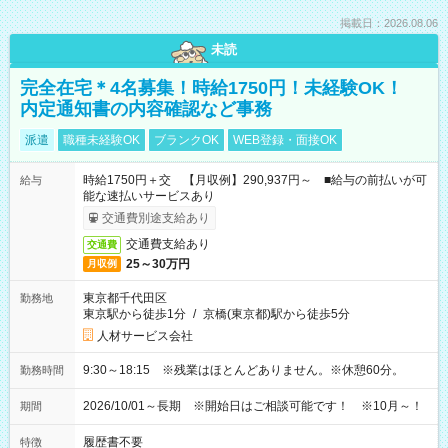
掲載日：2026.08.06
未読
完全在宅＊4名募集！時給1750円！未経験OK！
内定通知書の内容確認など事務
派遣
職種未経験OK
ブランクOK
WEB登録・面接OK
時給1750円＋交 【月収例】290,937円～ ■給与の前払いが可
給与
能な速払いサービスあり
交通費別途支給あり
交通費支給あり
交通費
25～30万円
月収例
東京都千代田区
勤務地
東京駅から徒歩1分
/
京橋(東京都)駅から徒歩5分
人材サービス会社
9:30～18:15 ※残業はほとんどありません。※休憩60分。
勤務時間
2026/10/01～長期 ※開始日はご相談可能です！ ※10月～！
期間
履歴書不要
特徴