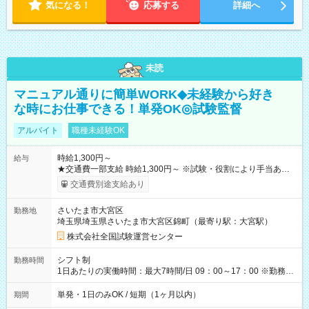
気になる！
応募する
詳細へ
未読
マニュアル通りに簡単WORK◆未経験から好き
な時にお仕事できる！単発OK◎試験監督
アルバイト
職種未経験OK
時給1,300円～
給与
★交通費一部支給 時給1,300円～ ※試験・役割により手当あり
※勤務回数により昇給あり 【即給（前払い）オプションあ
交通費別途支給あり
り！】 希望される場合、勤務から1週間ほどで給与の一部を受け
取れます。 ※手数料418円がかかります。 【過去試験日の収入
さいたま市大宮区
勤務地
例】 ・河合塾模擬試験 8:30～17:30（休憩1時間） 時給1,300円
埼玉県埼玉県さいたま市大宮区錦町（最寄り駅：大宮駅）
×8時間＝日収10,400円＋交通費 ※当日の役割により時給＋100
円の場合あり ・国家試験 7:00～13:30（休憩なし） 時給1,300
株式会社全国試験運営センター
円（役割手当＋100円）×6時間＝日収8,400円＋交通費 【試用期
間】試用期間なし
シフト制
勤務時間
1日あたりの実働時間：最大7時間/日 09：00～17：00 ※勤務時
間は 試験により異なります。
単発・1日のみOK / 短期（1ヶ月以内）
期間