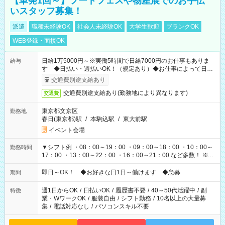
【単発1回～】フードフェスや物産展でのお手伝
いスタッフ募集！
派遣
職種未経験OK
社会人未経験OK
大学生歓迎
ブランクOK
WEB登録・面接OK
日給1万5000円～※実働5時間で日給7000円のお仕事もありま
給与
す ◆日払い・週払いOK！（規定あり）◆お仕事によって日給
も異なります
交通費別途支給あり
交通費別途支給あり(勤務地により異なります)
交通費
東京都文京区
勤務地
春日(東京都)駅
/
本駒込駅
/
東大前駅
イベント会場
▼シフト例 ・08：00～19：00 ・09：00～18：00 ・10：00～
勤務時間
17：00 ・13：00～22：00 ・16：00～21：00 など多数！ ※お
仕事により勤務時間が異なります
即日～OK！ ◆お好きな日1日～働けます ◆急募
期間
週1日からOK
/
日払いOK
/
履歴書不要
/
40～50代活躍中
/
副
特徴
業・WワークOK
/
服装自由
/
シフト勤務
/
10名以上の大量募
集
/
電話対応なし
/
パソコンスキル不要