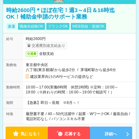
時給2600円＊ほぼ在宅！週3～4日＆16時迄
OK！補助金申請のサポート業務
派遣
職種未経験OK
ブランクOK
WEB登録・面接OK
時給2600円
給与
交通費別途支給あり
全額支給
交通費
東京都中央区
勤務地
八丁堀(東京都)駅から徒歩2分
/
茅場町駅から徒歩6分
建設業界向けのAIサービスの提供など
10:00～17:00(実働6時間 休憩1時間) ※定時：10:00～
勤務時間
19:00（※終わりの時間：16:00～19:00で相談可！）
【急募】即日～長期 ※8月～！
期間
履歴書不要
/
40～50代活躍中
/
副業・WワークOK
/
服装自由
/
特徴
電話対応なし
/
パソコンスキル不要
気になる！
応募する
詳細へ