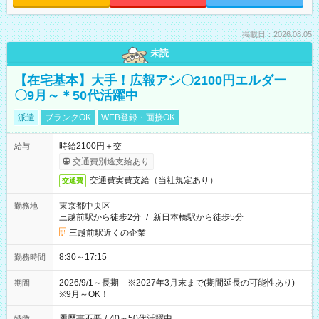
掲載日：2026.08.05
未読
【在宅基本】大手！広報アシ〇2100円エルダー
〇9月～＊50代活躍中
派遣
ブランクOK
WEB登録・面接OK
時給2100円＋交
給与
交通費別途支給あり
交通費実費支給（当社規定あり）
交通費
東京都中央区
勤務地
三越前駅から徒歩2分
/
新日本橋駅から徒歩5分
三越前駅近くの企業
8:30～17:15
勤務時間
2026/9/1～長期 ※2027年3月末まで(期間延長の可能性あり)
期間
※9月～OK！
履歴書不要
/
40～50代活躍中
特徴