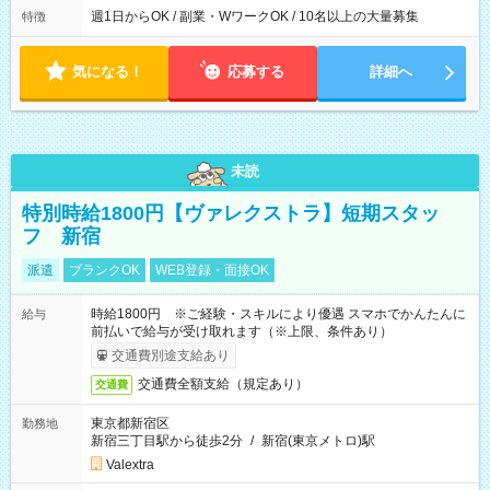
週1日からOK / 副業・WワークOK / 10名以上の大量募集
特徴
気になる！
応募する
詳細へ
未読
特別時給1800円【ヴァレクストラ】短期スタッ
フ 新宿
派遣
ブランクOK
WEB登録・面接OK
時給1800円 ※ご経験・スキルにより優遇 スマホでかんたんに
給与
前払いで給与が受け取れます（※上限、条件あり）
交通費別途支給あり
交通費全額支給（規定あり）
交通費
東京都新宿区
勤務地
新宿三丁目駅から徒歩2分
/
新宿(東京メトロ)駅
Valextra