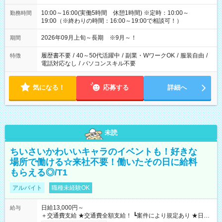
10:00～16:00(実働5時間 休憩1時間) ※定時：10:00～
勤務時間
19:00（※終わりの時間：16:00～19:00で相談可！）
2026年09月上旬～長期 ※9月～！
期間
履歴書不要
/
40～50代活躍中
/
副業・WワークOK
/
服装自由
/
特徴
電話対応なし
/
パソコンスキル不要
気になる！
応募する
詳細へ
未読
ちいさいかわいいキャラのイベントも！好きな
場所で働ける☆来社不要！働いたその日に給料
もらえる◎/T1
アルバイト
職種未経験OK
日給13,000円～
給与
＋交通費支給 ★交通費全額支給！ ┗案件により規定あり ★日払