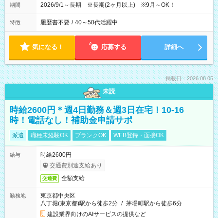
2026/9/1～長期 ※長期(2ヶ月以上) ※9月～OK！
期間
履歴書不要
/
40～50代活躍中
特徴
気になる！
応募する
詳細へ
掲載日：2026.08.05
未読
時給2600円＊週4日勤務＆週3日在宅！10-16
時！電話なし！補助金申請サポ
派遣
職種未経験OK
ブランクOK
WEB登録・面接OK
時給2600円
給与
交通費別途支給あり
全額支給
交通費
東京都中央区
勤務地
八丁堀(東京都)駅から徒歩2分
/
茅場町駅から徒歩6分
建設業界向けのAIサービスの提供など