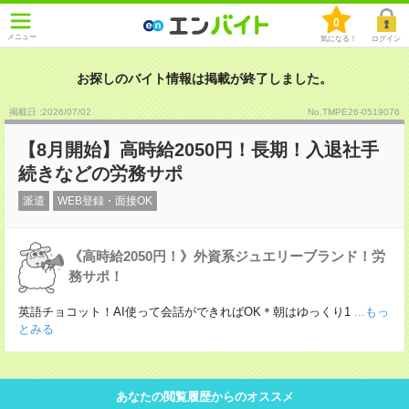
0
メニュー
気になる！
ログイン
お探しのバイト情報は掲載が終了しました。
掲載日 :2026
/
07
/
02
No.TMPE26-0519076
【8月開始】高時給2050円！長期！入退社手
続きなどの労務サポ
派遣
WEB登録・面接OK
《高時給2050円！》外資系ジュエリーブランド！労
務サポ！
英語チョコット！AI使って会話ができればOK＊朝はゆっくり1
...もっ
とみる
あなたの閲覧履歴からのオススメ