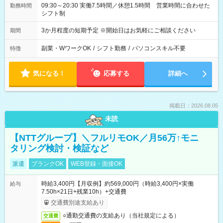
09:30～20:30 実働7.5時間／休憩1.5時間 営業時間に合わせた
勤務時間
シフト制
3か月程度の短期予定 ※開始日はお気軽にご相談ください
期間
副業・WワークOK
/
シフト勤務
/
パソコンスキル不要
特徴
気になる！
応募する
詳細へ
掲載日：2026.08.05
未読
【NTTグループ】＼フルリモOK／月56万↑モニ
タリング検討・検証など
派遣
ブランクOK
WEB登録・面接OK
時給3,400円【月収例】約569,000円（時給3,400円×実働
給与
7.50h×21日+残業10h）+交通費
交通費別途支給あり
○通勤交通費の支給あり（当社規定による）
交通費