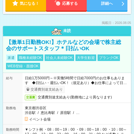
気になる！
応募する
詳細へ
掲載日：2026.08.05
未読
【激単1日勤務OK!】ホテルなどの会場で株主総
会のサポートスタッフ＊日払いOK
派遣
職種未経験OK
社会人未経験OK
大学生歓迎
ブランクOK
WEB登録・面接OK
日給1万5000円～※実働5時間で日給7000円のお仕事もありま
給与
す ◆日払い・週払いOK！（規定あり）◆お仕事によって日給
も異なります
交通費別途支給あり
交通費別途支給あり(勤務地により異なります)
交通費
東京都渋谷区
勤務地
渋谷駅
/
恵比寿駅
/
原宿駅
/
…
イベント会場
▼シフト例 ・08：00～19：00 ・09：00～18：00 ・10：00～
勤務時間