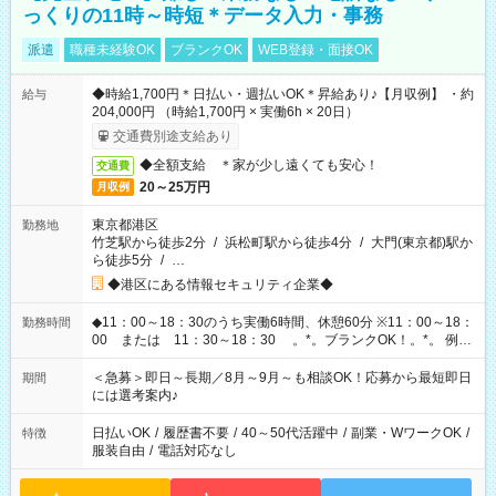
っくりの11時～時短＊データ入力・事務
派遣
職種未経験OK
ブランクOK
WEB登録・面接OK
◆時給1,700円＊日払い・週払いOK＊昇給あり♪【月収例】 ・約
給与
204,000円 （時給1,700円 × 実働6h × 20日）
交通費別途支給あり
◆全額支給 ＊家が少し遠くても安心！
交通費
20～25万円
月収例
東京都港区
勤務地
竹芝駅から徒歩2分
/
浜松町駅から徒歩4分
/
大門(東京都)駅か
ら徒歩5分
/
…
◆港区にある情報セキュリティ企業◆
◆11：00～18：30のうち実働6時間、休憩60分 ※11：00～18：
勤務時間
00 または 11：30～18：30 。*。ブランクOK！。*。 例え
ば前職が、 在宅/財団法人/事務/コールセンター/受付/販売/カフェ
スタッフ スイーツ販売/ホテルフロント/化粧品販売/など 様々な
＜急募＞即日～長期／8月～9月～も相談OK！応募から最短即日
期間
業界から入社して活躍されています♪
には選考案内♪
日払いOK
/
履歴書不要
/
40～50代活躍中
/
副業・WワークOK
/
特徴
服装自由
/
電話対応なし