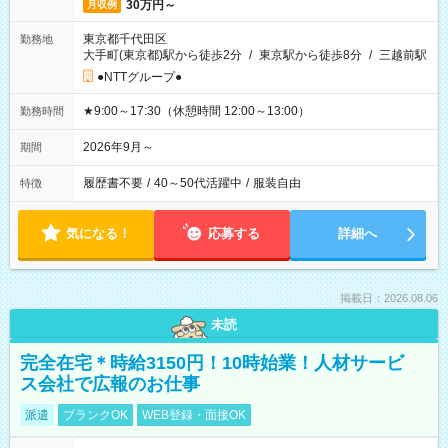
30万円～
月収例
東京都千代田区
勤務地
大手町(東京都)駅から徒歩2分
/
東京駅から徒歩8分
/
三越前駅
●NTTグループ●
★9:00～17:30（休憩時間 12:00～13:00）
勤務時間
2026年9月～
期間
履歴書不要
/
40～50代活躍中
/
服装自由
特徴
気になる！
応募する
詳細へ
掲載日：2026.08.06
未読
完全在宅＊時給3150円！10時始業！人材サービ
ス会社で広報のお仕事
派遣
ブランクOK
WEB登録・面接OK