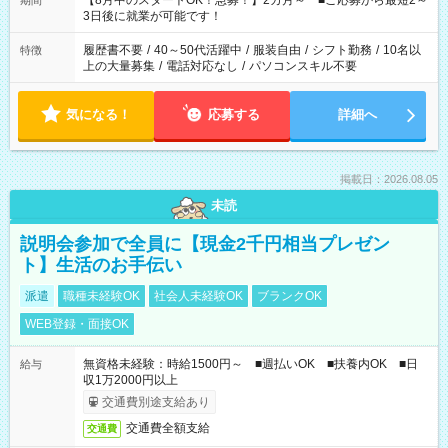
【8月中のスタートOK！急募！】2カ月～ ■ご応募から最短2～
期間
ね。 ※Wワーク希望の方へ 今ご覧のお仕事で希望する勤務時間
3日後に就業が可能です！
と、もう1つのお仕事の勤務時間。 合計で週40時間を超える場
合は応募できません。
履歴書不要
/
40～50代活躍中
/
服装自由
/
シフト勤務
/
10名以
特徴
上の大量募集
/
電話対応なし
/
パソコンスキル不要
気になる！
応募する
詳細へ
掲載日：2026.08.05
未読
説明会参加で全員に【現金2千円相当プレゼン
ト】生活のお手伝い
派遣
職種未経験OK
社会人未経験OK
ブランクOK
WEB登録・面接OK
無資格未経験：時給1500円～ ■週払いOK ■扶養内OK ■日
給与
収1万2000円以上
交通費別途支給あり
交通費全額支給
交通費