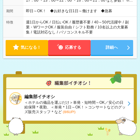
17：00 ・13：00～22：00 ・16：00～21：00 など多数！ ※お
仕事により勤務時間が異なります
即日～OK！ ◆お好きな日1日～働けます ◆急募
期間
週1日からOK
/
日払いOK
/
履歴書不要
/
40～50代活躍中
/
副
特徴
業・WワークOK
/
服装自由
/
シフト勤務
/
10名以上の大量募
集
/
電話対応なし
/
パソコンスキル不要
気になる！
応募する
詳細へ
編集部イチオシ
＜ホテルの備品を運ぶだけ＞単発・短時間～OK／安心の日
給保障＊夜勤、＜単発＊1日～OK！＞コンサートなどのグッ
ズ販売スタッフ＊など
(8/6UP!)