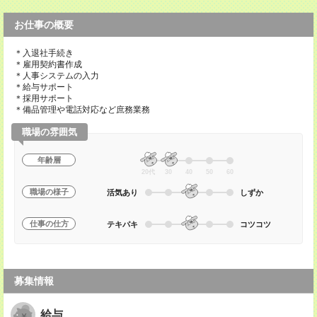
お仕事の概要
＊入退社手続き
＊雇用契約書作成
＊人事システムの入力
＊給与サポート
＊採用サポート
＊備品管理や電話対応など庶務業務
職場の雰囲気
年齢層
20代
30
40
50
60
職場の様子
活気あり
しずか
仕事の仕方
テキパキ
コツコツ
募集情報
給与