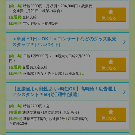
[給 与]
時給2000円 月収例：294,000円＋残業代
＋交通費（月21日ご就業の場合）
[交通費]
全額支給
気になる！
[勤務地]
市ケ谷駅から徒歩1分
＜単発＊1日～OK！＞コンサートなどのグッズ販売
スタッフ＊[アルバイト]
[給 与]
日給1万5000円～ ■最大で日給2万8500
円！
[交通費]
交通費規定支給
気になる！
[勤務地]
横浜駅
/
みなとみらい駅
/
西横浜駅
/
…
【直接雇用可能性あり×時短OK】高時給！広告運用
アシスタント＊50代活躍中[派遣]
[給 与]
時給2700円＋交
[交通費]
通勤交通費別途支給(弊社規定あり)
気になる！
[勤務地]
新宿三丁目駅から徒歩4分
/
西武新宿駅か
ら徒歩13分