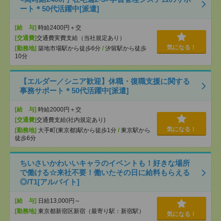
ート＊50代活躍中[派遣]
[給 与]
時給2400円＋交
[交通費]
交通費実費支給（当社規定あり）
気になる！
[勤務地]
築地市場駅から徒歩6分
/
汐留駅から徒歩
10分
【エルダー／シニア歓迎】休職・復職支援に関する
事務サポート＊50代活躍中[派遣]
[給 与]
時給2000円＋交
[交通費]
交通費支給(社内規定あり)
気になる！
[勤務地]
大手町(東京都)駅から徒歩1分
/
東京駅から
徒歩6分
ちいさいかわいいキャラのイベントも！好きな場所
で働ける☆来社不要！働いたその日に給料もらえる
◎/T1[アルバイト]
[給 与]
日給13,000円～
[勤務地]
東京都新宿区新宿（最寄り駅：新宿駅）
気になる！