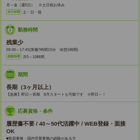
月～金（週5日） ※土日祝お休み
土・日・祝
休日休暇
勤務時間
残業少
09:30～17:45(実働7時間15分 休憩1時間)
月5～10時間
残業時間
期間
長期（3ヶ月以上）
【急募】即日～長期 8月スタートも可能です ※即日～！
応募資格・条件
履歴書不要 / 40～50代活躍中 / WEB登録・面接
OK
■貿易事務・国内営業事務の経験がある方