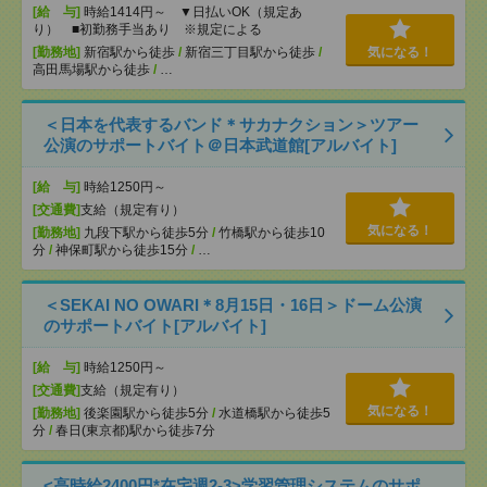
[給 与]
時給1414円～ ▼日払いOK（規定あ
り） ■初勤務手当あり ※規定による
[勤務地]
新宿駅から徒歩
/
新宿三丁目駅から徒歩
/
気になる！
高田馬場駅から徒歩
/
…
＜日本を代表するバンド＊サカナクション＞ツアー
公演のサポートバイト＠日本武道館[アルバイト]
[給 与]
時給1250円～
[交通費]
支給（規定有り）
気になる！
[勤務地]
九段下駅から徒歩5分
/
竹橋駅から徒歩10
分
/
神保町駅から徒歩15分
/
…
＜SEKAI NO OWARI＊8月15日・16日＞ドーム公演
のサポートバイト[アルバイト]
[給 与]
時給1250円～
[交通費]
支給（規定有り）
気になる！
[勤務地]
後楽園駅から徒歩5分
/
水道橋駅から徒歩5
分
/
春日(東京都)駅から徒歩7分
<高時給2400円*在宅週2-3>学習管理システムのサポ