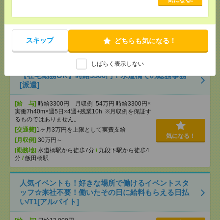
るものではありません。※給与即受取りサービス利
用可（利用条件有）
[交通費]
1ヶ月3万円を上限として実費支給
気になる！
[月収例]
30万円～
スキップ
どちらも気になる！
[勤務地]
半蔵門駅から徒歩2分
/
永田町駅から徒歩6
分
しばらく表示しない
【在宅勤務OK】時給3300円！水道橋での総務事務
[派遣]
[給 与]
時給3300円 月収例 54万円 時給3300円×
実働7h40m×週5日×4週+残業10h ※月収例を保証す
るものではありません。
[交通費]
1ヶ月3万円を上限として実費支給
気になる！
[月収例]
30万円～
[勤務地]
水道橋駅から徒歩7分
/
九段下駅から徒歩4
分
/
飯田橋駅
人気イベントも！好きな場所で働けるイベントスタ
ッフ☆来社不要！働いたその日に給料もらえる日払
い/T1[アルバイト]