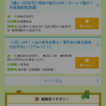
【週2～3日在宅】時短や短日もOK！チームで協力＊
外資系経理[派遣]
[給 与]
時給2500円
[交通費]
交通費支給
気になる！
[勤務地]
品川駅から徒歩4分
/
北品川駅から徒歩10
分
/
新馬場駅から徒歩17分
＜1日～OK！＞あの有名企業も！展示会や株主総会
のお手伝い！[アルバイト]
[給 与]
■日給16,840円～ ■日払いOK ■実働3時
間5,120円のお仕事あります！
[交通費]
一部支給
気になる！
[勤務地]
東京駅
/
水道橋駅
/
有楽町駅
/
…
すべて見る