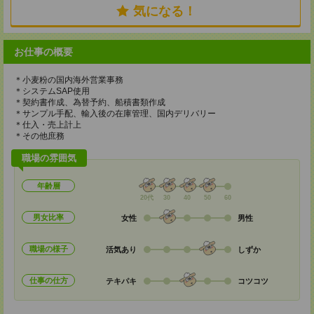
気になる！
お仕事の概要
＊小麦粉の国内海外営業事務
＊システムSAP使用
＊契約書作成、為替予約、船積書類作成
＊サンプル手配、輸入後の在庫管理、国内デリバリー
＊仕入・売上計上
＊その他庶務
職場の雰囲気
年齢層
20代
30
40
50
60
男女比率
女性
男性
職場の様子
活気あり
しずか
仕事の仕方
テキパキ
コツコツ