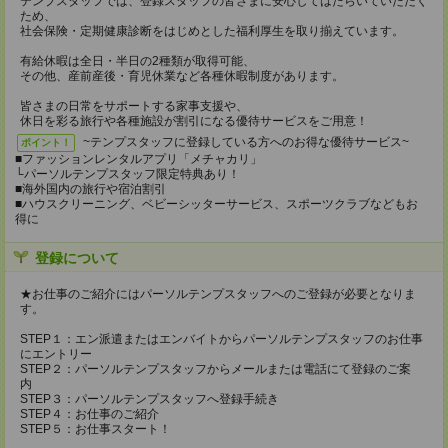
テンプスタッフでは、登録スタッフの皆さまに安心してはたらいていただく
ため、
社会保険・定期健康診断をはじめとした福利厚生を取り揃えています。
有給休暇は全日・半日の2種類が取得可能、
その他、産前産後・育児休業など各種休暇制度があります。
皆さまの日常をサポートする家事支援や、
休日を彩る旅行や各種施設が割引になる優待サービスをご用意！
~テンプスタッフに登録している方へのお得な優待サービス~
ポイント！
■ファッションレンタルアプリ「メチャカリ」
└パーソルテンプスタッフ限定特典あり！
■海外国内の旅行や宿泊割引
■ハウスクリーニング、ベビーシッターサービス、スポーツクラブなどもお
得に
登録について
★お仕事のご紹介にはパーソルテンプスタッフへのご登録が必要となりま
す。
STEP１：エン派遣またはエンバイトからパーソルテンプスタッフのお仕事
にエントリー
STEP２：パーソルテンプスタッフからメールまたは電話にて登録のご案
内
STEP３：パーソルテンプスタッフへ登録手続き
STEP４：お仕事のご紹介
STEP５：お仕事スタート！