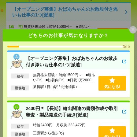
【オープニング募集】おばあちゃんのお散歩付き添
いも仕事の1つ[派遣]
[給 与]
無資格未経験：時給1500円～ ■週払い
×
OK ■扶養内OK ■日収1万2000円以上
どちらのお仕事が気になりますか？
[交通費]
交通費全額支給
気になる！
[勤務地]
巣鴨駅
/
目白駅
/
北池袋駅
/
…
1
/10
【オープニング募集】おばあちゃんのお散歩
2400円＊【長期】輸出関連の書類作成や取引審査・
付き添いも仕事の1つ[派遣]
製品発送の手続き[派遣]
無資格未経験：時給1500円～ ■週払
給与
[給 与]
時給2400円 月収例 233,472円
いOK ■扶養内OK ■日収1万2000円
[交通費]
全額支給
以上
巣鴨駅 / 目白駅 / 北池袋駅 / …
気になる!
勤務地
[月収例]
20～25万円
気になる！
[勤務地]
三鷹駅から徒歩9分
2400円＊【長期】輸出関連の書類作成や取引
【在宅勤務OK】時給3400円！残業ほぼなし▼化粧品
審査・製品発送の手続き[派遣]
メーカーで経理事務[派遣]
時給2400円 月収例 233,472円
給与
[給 与]
時給3400円 月収例 52万円 時給3400円×
三鷹駅から徒歩9分
勤務地
実働7h30m×週5日×4週+残業5h ※月収例を保証す
気になる!