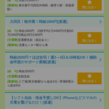
[給 与]
日給13,000円～
[勤務地]
東京都千代田区外神田（最寄り駅：秋葉原
気になる！
駅）
大田区！軽作業！時給1800円[派遣]
[給 与]
時給1800円 日額平均1万4400円/月額30
万2400円/残込39万2400円
[交通費]
交通費支給（規定あり）
気になる！
[勤務地]
流通センター駅から車
時給2600円＊ほぼ在宅！週3～4日＆16時迄OK！補助
金申請のサポート業務[派遣]
[給 与]
時給2600円
[交通費]
全額支給
気になる！
[勤務地]
八丁堀(東京都)駅から徒歩2分
/
茅場町駅か
ら徒歩6分
【シフト自由・現金手渡しOK】iPhoneなどスマホの
充電を繋げるだけ！[派遣]