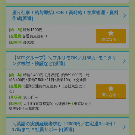
座り仕事！給与即払いOK！高時給！在庫管理・資料
作成[派遣]
[給 与]
時給1500円
[交通費]
交通費支給有り
気になる！
[勤務地]
藤沢駅
【NTTグループ】＼フルリモOK／月56万↑モニタリ
ング検討・検証など[派遣]
[給 与]
時給3,400円【月収例】約569,000円（時
給3,400円×実働7.50h×21日+残業10h）+交通費
[交通費]
○通勤交通費の支給あり（当社規定によ
る）
気になる！
[月収例]
30万円～
[勤務地]
大手町(東京都)駅から徒歩2分
/
東京駅から
徒歩8分
/
三越前駅
＼英語の実務経験者求む！2000円／在宅週3～4日！
17時まで＊社員サポート[派遣]