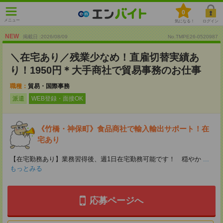
0
メニュー
気になる！
ログイン
NEW
掲載日 :2026
/
08
/
09
No.TMPE26-0520987
＼在宅あり／残業少なめ！直雇切替実績あ
り！1950円＊大手商社で貿易事務のお仕事
職種：
貿易・国際事務
派遣
WEB登録・面接OK
《竹橋・神保町》食品商社で輸入輸出サポート！在
宅あり
【在宅勤務あり】業務習得後、週1日在宅勤務可能です！ 穏やか
...
もっとみる
応募ページへ