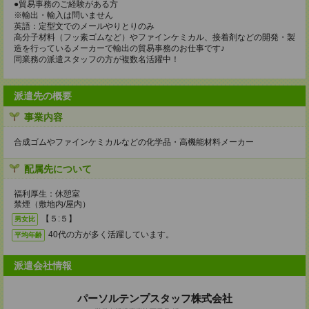
●貿易事務のご経験がある方
※輸出・輸入は問いません
英語：定型文でのメールやりとりのみ
高分子材料（フッ素ゴムなど）やファインケミカル、接着剤などの開発・製
造を行っているメーカーで輸出の貿易事務のお仕事です♪
同業務の派遣スタッフの方が複数名活躍中！
派遣先の概要
事業内容
合成ゴムやファインケミカルなどの化学品・高機能材料メーカー
配属先について
福利厚生：休憩室
禁煙（敷地内/屋内）
【５:５】
男女比
40代の方が多く活躍しています。
平均年齢
派遣会社情報
パーソルテンプスタッフ株式会社