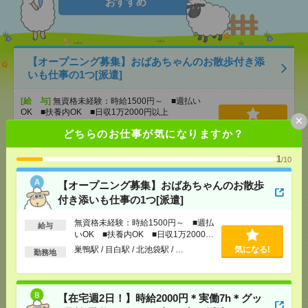
おすすめ
【オープニング募集】おばあちゃんのお散歩付き添
いも仕事の1つ[派遣]
[給 与]
無資格未経験：時給1500円～ ■週払い
OK ■扶養内OK ■日収1万2000円以上
×
[交通費]
交通費全額支給
気になる！
どちらのお仕事が気になりますか？
[勤務地]
巣鴨駅
/
目白駅
/
北池袋駅
/
…
1
/10
【在宅週2日！】時給2000円＊実働7h＊グッズ販促監
【オープニング募集】おばあちゃんのお散歩
修サポート＊朝10時～[派遣]
付き添いも仕事の1つ[派遣]
[給 与]
時給2000円 月収例 280,000円+残業代
無資格未経験：時給1500円～ ■週払
給与
[交通費]
全額支給
いOK ■扶養内OK ■日収1万2000円
[月収例]
25～30万円
以上
巣鴨駅 / 目白駅 / 北池袋駅 / …
気になる!
気になる！
勤務地
[勤務地]
有楽町駅から徒歩5分
/
日比谷駅から徒歩2
分
【在宅週2日！】時給2000円＊実働7h＊グッ
【在宅勤務OK】時給3400円！残業ほぼなし▼化粧品