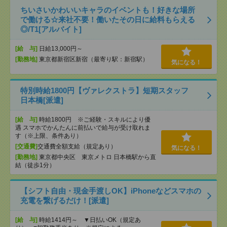
ちいさいかわいいキャラのイベントも！好きな場所
で働ける☆来社不要！働いたその日に給料もらえる
◎/T1[アルバイト]
[給 与]
日給13,000円～
[勤務地]
東京都新宿区新宿（最寄り駅：新宿駅）
気になる！
特別時給1800円【ヴァレクストラ】短期スタッフ
日本橋[派遣]
[給 与]
時給1800円 ※ご経験・スキルにより優
遇 スマホでかんたんに前払いで給与が受け取れま
す（※上限、条件あり）
[交通費]
交通費全額支給（規定あり）
気になる！
[勤務地]
東京都中央区 東京メトロ 日本橋駅から直
結（徒歩1分）
【シフト自由・現金手渡しOK】iPhoneなどスマホの
充電を繋げるだけ！[派遣]
[給 与]
時給1414円～ ▼日払いOK（規定あ