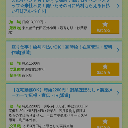
人気イベントも！好きな場所で働けるイベントスタ
ッフ☆来社不要！働いたその日に給料もらえる日払
い/T1[アルバイト]
[給 与]
日給13,000円～
[勤務地]
東京都千代田区外神田（最寄り駅：秋葉原
気になる！
駅）
座り仕事！給与即払いOK！高時給！在庫管理・資料
作成[派遣]
[給 与]
時給1500円
[交通費]
交通費支給有り
気になる！
[勤務地]
藤沢駅
【在宅勤務OK】時給2200円！残業ほぼなし▼製薬メ
ーカーで広報・宣伝・IR[派遣]
[給 与]
時給2200円 月収例 33万円 時給2200円×
実働7h30m×週5日×4週+残業3h ※月収例を保証す
るものではありません。※給与即受取りサービス利
用可（利用条件有）
[交通費]
1ヶ月3万円を上限として実費支給
気になる！