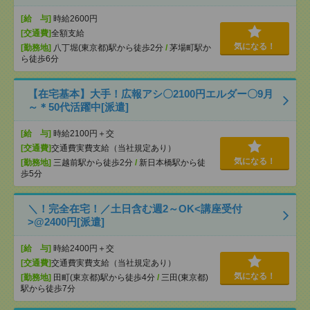
[給 与]
時給2600円
[交通費]
全額支給
気になる！
[勤務地]
八丁堀(東京都)駅から徒歩2分
/
茅場町駅か
ら徒歩6分
【在宅基本】大手！広報アシ〇2100円エルダー〇9月
～＊50代活躍中[派遣]
[給 与]
時給2100円＋交
[交通費]
交通費実費支給（当社規定あり）
気になる！
[勤務地]
三越前駅から徒歩2分
/
新日本橋駅から徒
歩5分
＼！完全在宅！／土日含む週2～OK<講座受付
>@2400円[派遣]
[給 与]
時給2400円＋交
[交通費]
交通費実費支給（当社規定あり）
気になる！
[勤務地]
田町(東京都)駅から徒歩4分
/
三田(東京都)
駅から徒歩7分