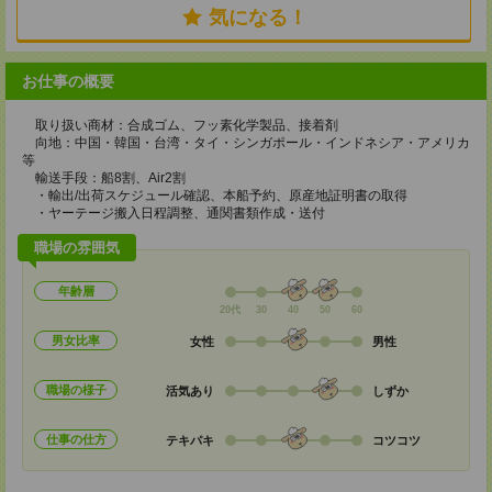
気になる！
お仕事の概要
取り扱い商材：合成ゴム、フッ素化学製品、接着剤
向地：中国・韓国・台湾・タイ・シンガポール・インドネシア・アメリカ
等
輸送手段：船8割、Air2割
・輸出/出荷スケジュール確認、本船予約、原産地証明書の取得
・ヤーテージ搬入日程調整、通関書類作成・送付
職場の雰囲気
年齢層
20代
30
40
50
60
男女比率
女性
男性
職場の様子
活気あり
しずか
仕事の仕方
テキパキ
コツコツ