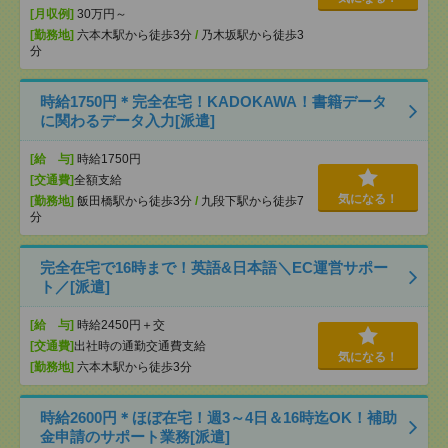
[月収例]
30万円～
[勤務地]
六本木駅から徒歩3分
/
乃木坂駅から徒歩3
分
時給1750円＊完全在宅！KADOKAWA！書籍データ
に関わるデータ入力[派遣]
[給 与]
時給1750円
[交通費]
全額支給
気になる！
[勤務地]
飯田橋駅から徒歩3分
/
九段下駅から徒歩7
分
完全在宅で16時まで！英語&日本語＼EC運営サポー
ト／[派遣]
[給 与]
時給2450円＋交
[交通費]
出社時の通勤交通費支給
気になる！
[勤務地]
六本木駅から徒歩3分
時給2600円＊ほぼ在宅！週3～4日＆16時迄OK！補助
金申請のサポート業務[派遣]