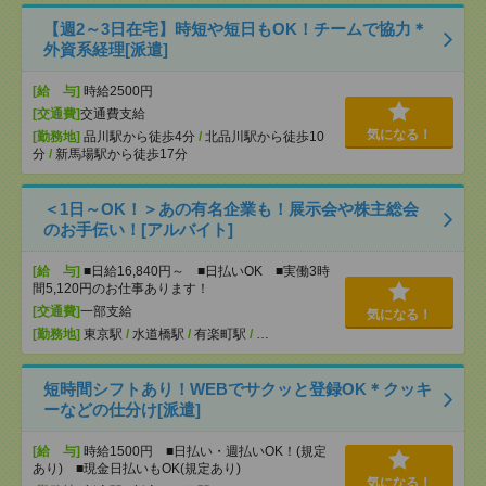
【週2～3日在宅】時短や短日もOK！チームで協力＊
外資系経理[派遣]
[給 与]
時給2500円
[交通費]
交通費支給
気になる！
[勤務地]
品川駅から徒歩4分
/
北品川駅から徒歩10
分
/
新馬場駅から徒歩17分
＜1日～OK！＞あの有名企業も！展示会や株主総会
のお手伝い！[アルバイト]
[給 与]
■日給16,840円～ ■日払いOK ■実働3時
間5,120円のお仕事あります！
[交通費]
一部支給
気になる！
[勤務地]
東京駅
/
水道橋駅
/
有楽町駅
/
…
短時間シフトあり！WEBでサクッと登録OK＊クッキ
ーなどの仕分け[派遣]
[給 与]
時給1500円 ■日払い・週払いOK！(規定
あり) ■現金日払いもOK(規定あり)
気になる！