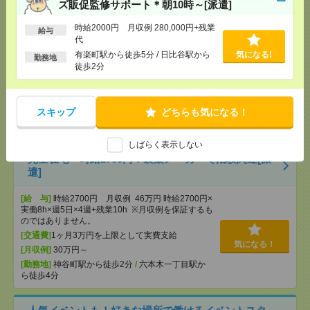
ズ販促監修サポート＊朝10時～[派遣]
メーカーで経理事務[派遣]
時給2000円 月収例 280,000円+残業
給与
[給 与]
時給3400円 月収例 52万円 時給3400円×
代
実働7h30m×週5日×4週+残業5h ※月収例を保証す
有楽町駅から徒歩5分 / 日比谷駅から
気になる!
勤務地
るものではありません。※給与即受取りサービス利
徒歩2分
用可（利用条件有）
[交通費]
1ヶ月3万円を上限として実費支給
気になる！
[月収例]
30万円～
スキップ
どちらも気になる！
[勤務地]
半蔵門駅から徒歩2分
/
永田町駅から徒歩6
分
しばらく表示しない
完全在宅＊時給2700円！製薬メーカーで治験関連[派
遣]
[給 与]
時給2700円 月収例 46万円 時給2700円×
実働8h×週5日×4週+残業10h ※月収例を保証するも
のではありません。
[交通費]
1ヶ月3万円を上限として実費支給
気になる！
[月収例]
30万円～
[勤務地]
神谷町駅から徒歩2分
/
六本木一丁目駅か
ら徒歩4分