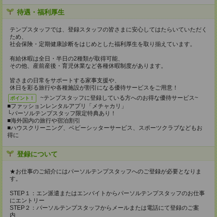
待遇・福利厚生
テンプスタッフでは、登録スタッフの皆さまに安心してはたらいていただく
ため、
社会保険・定期健康診断をはじめとした福利厚生を取り揃えています。
有給休暇は全日・半日の2種類が取得可能、
その他、産前産後・育児休業など各種休暇制度があります。
皆さまの日常をサポートする家事支援や、
休日を彩る旅行や各種施設が割引になる優待サービスをご用意！
~テンプスタッフに登録している方へのお得な優待サービス~
ポイント！
■ファッションレンタルアプリ「メチャカリ」
└パーソルテンプスタッフ限定特典あり！
■海外国内の旅行や宿泊割引
■ハウスクリーニング、ベビーシッターサービス、スポーツクラブなどもお
得に
登録について
★お仕事のご紹介にはパーソルテンプスタッフへのご登録が必要となりま
す。
STEP１：エン派遣またはエンバイトからパーソルテンプスタッフのお仕事
にエントリー
STEP２：パーソルテンプスタッフからメールまたは電話にて登録のご案
内