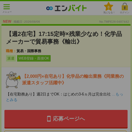
0
メニュー
気になる！
ログイン
NEW
掲載日 :2026
/
08
/
06
No.TMPE26-0487442
【週2在宅】17:15定時×残業少なめ！化学品
メーカーで貿易事務《輸出》
職種：
貿易・国際事務
派遣
WEB登録・面接OK
【2,000円×在宅あり】化学品の輸出業務《同業務の
派遣スタッフ活躍中》
【在宅勤務あり】週2日までOK：はじめの3-6ヵ月は完全出社
...もっ
とみる
応募ページへ