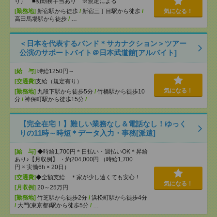
り） ■初勤務手当あり ※規定による
[勤務地]
新宿駅から徒歩
/
新宿三丁目駅から徒歩
/
気になる！
高田馬場駅から徒歩
/
…
＜日本を代表するバンド＊サカナクション＞ツアー
公演のサポートバイト＠日本武道館[アルバイト]
[給 与]
時給1250円～
[交通費]
支給（規定有り）
気になる！
[勤務地]
九段下駅から徒歩5分
/
竹橋駅から徒歩10
分
/
神保町駅から徒歩15分
/
…
【完全在宅！】難しい業務なし＆電話なし！ゆっく
りの11時～時短＊データ入力・事務[派遣]
[給 与]
◆時給1,700円＊日払い・週払いOK＊昇給
あり♪【月収例】 ・約204,000円 （時給1,700
円 × 実働6h × 20日）
[交通費]
◆全額支給 ＊家が少し遠くても安心！
気になる！
[月収例]
20～25万円
[勤務地]
竹芝駅から徒歩2分
/
浜松町駅から徒歩4分
/
大門(東京都)駅から徒歩5分
/
…