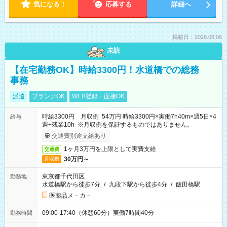
気になる！
応募する
詳細へ
掲載日：2026.08.06
未読
【在宅勤務OK】時給3300円！水道橋での総務
事務
派遣
ブランクOK
WEB登録・面接OK
時給3300円 月収例 54万円 時給3300円×実働7h40m×週5日×4
給与
週+残業10h ※月収例を保証するものではありません。
交通費別途支給あり
1ヶ月3万円を上限として実費支給
交通費
30万円～
月収例
東京都千代田区
勤務地
水道橋駅から徒歩7分
/
九段下駅から徒歩4分
/
飯田橋駅
医薬品メ－カ－
09:00-17:40（休憩60分）実働7時間40分
勤務時間