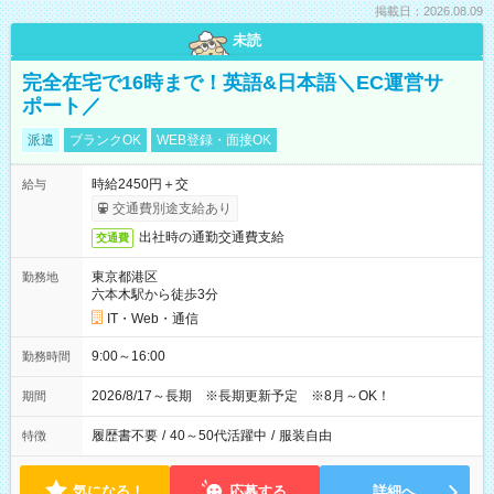
掲載日：2026.08.09
未読
完全在宅で16時まで！英語&日本語＼EC運営サ
ポート／
派遣
ブランクOK
WEB登録・面接OK
時給2450円＋交
給与
交通費別途支給あり
出社時の通勤交通費支給
交通費
東京都港区
勤務地
六本木駅から徒歩3分
IT・Web・通信
9:00～16:00
勤務時間
2026/8/17～長期 ※長期更新予定 ※8月～OK！
期間
履歴書不要
/
40～50代活躍中
/
服装自由
特徴
気になる！
応募する
詳細へ