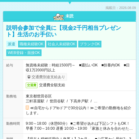
掲載日：2026.08.09
未読
説明会参加で全員に【現金2千円相当プレゼン
ト】生活のお手伝い
派遣
職種未経験OK
社会人未経験OK
ブランクOK
WEB登録・面接OK
無資格未経験：時給1500円～ ■週払いOK ■扶養内OK ■日
給与
収1万2000円以上
交通費別途支給あり
交通費全額支給
交通費
東京都世田谷区
勤務地
三軒茶屋駅
/
世田谷駅
/
下高井戸駅
/
…
≪自宅からドアtoドアで30分以内！≫ご希望の勤務地を紹介
します。
9:00～18:00（休憩60分） ■ご希望があれば下記シフトもOK！
勤務時間
早番 7:00～16:00 遅番 10:00～19:00 「家族と休みを合わせた
い」 「余裕を持って夕飯の準備がしたい」 「できれば残業はし
たくない」 など、ご希望を教えてくださいね。 ※Wワーク希望