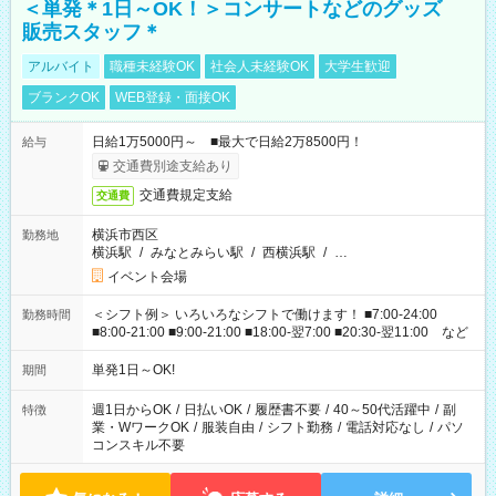
＜単発＊1日～OK！＞コンサートなどのグッズ
販売スタッフ＊
アルバイト
職種未経験OK
社会人未経験OK
大学生歓迎
ブランクOK
WEB登録・面接OK
日給1万5000円～ ■最大で日給2万8500円！
給与
交通費別途支給あり
交通費規定支給
交通費
横浜市西区
勤務地
横浜駅
/
みなとみらい駅
/
西横浜駅
/
…
イベント会場
＜シフト例＞ いろいろなシフトで働けます！ ■7:00-24:00
勤務時間
■8:00-21:00 ■9:00-21:00 ■18:00-翌7:00 ■20:30-翌11:00 など
単発1日～OK!
期間
週1日からOK
/
日払いOK
/
履歴書不要
/
40～50代活躍中
/
副
特徴
業・WワークOK
/
服装自由
/
シフト勤務
/
電話対応なし
/
パソ
コンスキル不要