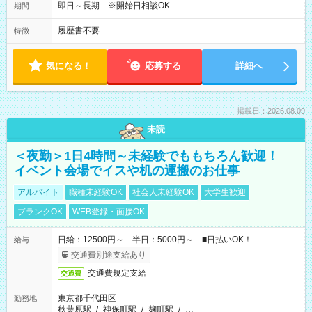
即日～長期 ※開始日相談OK
期間
履歴書不要
特徴
気になる！
応募する
詳細へ
掲載日：2026.08.09
未読
＜夜勤＞1日4時間～未経験でももちろん歓迎！
イベント会場でイスや机の運搬のお仕事
アルバイト
職種未経験OK
社会人未経験OK
大学生歓迎
ブランクOK
WEB登録・面接OK
日給：12500円～ 半日：5000円～ ■日払いOK！
給与
交通費別途支給あり
交通費規定支給
交通費
東京都千代田区
勤務地
秋葉原駅
/
神保町駅
/
麹町駅
/
…