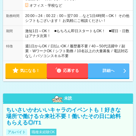
オフィス・学校など
20:00～24：00 22：00～翌7:00 …など1日4時間～OK！ その他
勤務時間
シフトもございます！ お気軽にご相談ください！
激短1日～OK！ ■もちろん即日スタートもOK！ ■曜日・日数
期間
はアナタ次第！
週1日からOK
/
日払いOK
/
履歴書不要
/
40～50代活躍中
/
副
特徴
業・WワークOK
/
シフト勤務
/
10名以上の大量募集
/
電話対応
なし
/
パソコンスキル不要
気になる！
応募する
詳細へ
未読
ちいさいかわいいキャラのイベントも！好きな
場所で働ける☆来社不要！働いたその日に給料
もらえる◎/T1
アルバイト
職種未経験OK