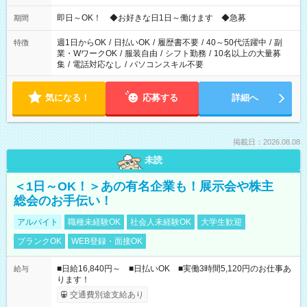
仕事により勤務時間が異なります
即日～OK！ ◆お好きな日1日～働けます ◆急募
期間
週1日からOK
/
日払いOK
/
履歴書不要
/
40～50代活躍中
/
副
特徴
業・WワークOK
/
服装自由
/
シフト勤務
/
10名以上の大量募
集
/
電話対応なし
/
パソコンスキル不要
気になる！
応募する
詳細へ
掲載日：2026.08.08
未読
＜1日～OK！＞あの有名企業も！展示会や株主
総会のお手伝い！
アルバイト
職種未経験OK
社会人未経験OK
大学生歓迎
ブランクOK
WEB登録・面接OK
■日給16,840円～ ■日払いOK ■実働3時間5,120円のお仕事あ
給与
ります！
交通費別途支給あり