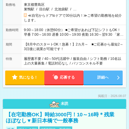
東京都豊島区
勤務地
巣鴨駅
/
目白駅
/
北池袋駅
/
…
≪自宅からドアtoドアで30分以内！≫ご希望の勤務地を紹介
します。
9:00～18:00（休憩60分） ■ご希望があれば下記シフトもOK！
勤務時間
早番 7:00～16:00 遅番 10:00～19:00 夜勤 16:30～翌9:30 「家族
と休みを合わせたい」 「余裕を持って夕飯の準備がしたい」
「できれば残業はしたくない」 など、ご希望を教えてください
【8月中のスタートOK！急募！】2カ月～ ■ご応募から最短2～
期間
ね。 ※Wワーク希望の方へ 今ご覧のお仕事で希望する勤務時間
3日後に就業が可能です！
と、もう1つのお仕事の勤務時間。 合計で週40時間を超える場
合は応募できません。
履歴書不要
/
40～50代活躍中
/
服装自由
/
シフト勤務
/
10名以
特徴
上の大量募集
/
電話対応なし
/
パソコンスキル不要
気になる！
応募する
詳細へ
掲載日：2026.08.07
未読
【在宅勤務OK】時給3000円！10～16時＊残業
ほぼなし▼新日本橋で一般事務