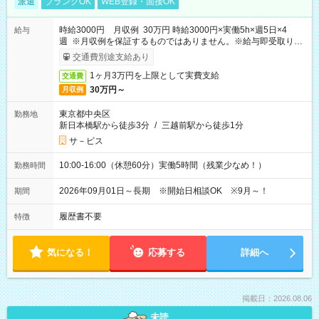
派遣
ブランクOK
WEB登録・面接OK
時給3000円 月収例 30万円 時給3000円×実働5h×週5日×4
給与
週 ※月収例を保証するものではありません。※給与即受取りサ
ービス利用可（利用条件有）
交通費別途支給あり
1ヶ月3万円を上限として実費支給
交通費
30万円～
月収例
東京都中央区
勤務地
新日本橋駅から徒歩3分
/
三越前駅から徒歩1分
サ－ビス
10:00-16:00（休憩60分）実働5時間（残業少なめ！）
勤務時間
2026年09月01日～長期 ※開始日相談OK ※9月～！
期間
履歴書不要
特徴
気になる！
応募する
詳細へ
掲載日：2026.08.06
未読