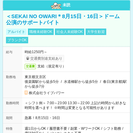
未読
＜SEKAI NO OWARI＊8月15日・16日＞ドーム
公演のサポートバイト
アルバイト
職種未経験OK
社会人未経験OK
大学生歓迎
ブランクOK
時給1250円～
給与
交通費別途支給あり
支給（規定有り）
交通費
東京都文京区
勤務地
後楽園駅から徒歩5分
/
水道橋駅から徒歩5分
/
春日(東京都)駅
から徒歩7分
株式会社ライブパワー
＜シフト例＞ 7:00～23:00 13:30～22:00 上記の時間から好きな
勤務時間
時間を選べます！ ※時間は変更となる可能性があります
急募！8月15日・16日
期間
週1日からOK
/
履歴書不要
/
副業・WワークOK
/
シフト勤務
/
特徴