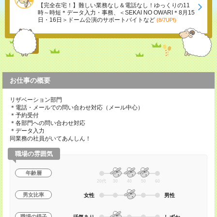
【完全在宅！】難しい業務なし＆電話なし！ゆっくりの11
時～時短＊データ入力・事務、＜SEKAI NO OWARI＊8月15
日・16日＞ドーム公演のサポートバイトなど
(8/7UP!)
お仕事の概要
リザベーション部門
＊電話・メールでの問い合わせ対応（メール中心）
＊予約受付
＊各部門への問い合わせ対応
＊データ入力
同業務の社員がいてあんしん！
職場の雰囲気
年齢層
20代
30
40
50
60
男女比率
女性
男性
職場の様子
活気あり
しずか