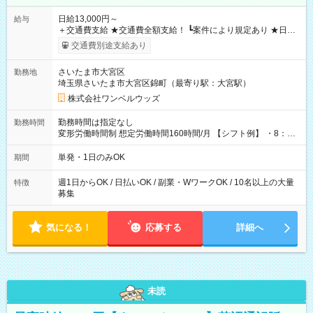
日給13,000円～
給与
＋交通費支給 ★交通費全額支給！ ┗案件により規定あり ★日払
いOK！（規定あり） ┗働いたその日に現金GET♪ お仕事後はコ
交通費別途支給あり
ンビニATMから 日払い分を引き落とせます！ 【試用期間】試
用期間なし
さいたま市大宮区
勤務地
埼玉県さいたま市大宮区錦町（最寄り駅：大宮駅）
株式会社ワンベルウッズ
勤務時間は指定なし
勤務時間
変形労働時間制 想定労働時間160時間/月 【シフト例】 ・8：00
～21：00
単発・1日のみOK
期間
週1日からOK / 日払いOK / 副業・WワークOK / 10名以上の大量
特徴
募集
気になる！
応募する
詳細へ
未読