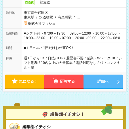
一部支給
交通費
東京都千代田区
勤務地
東京駅
/
水道橋駅
/
有楽町駅
/
…
株式会社マッシュ
■シフト例 ・07:00～19:30 ・09:00～12:00 ・10:00～17:00 ・
勤務時間
18:00～23:00 ・19:00～07:00 ・20:00～09:00 ・22:00～06:00
etc ★最短で3時間で5,120円のお仕事から 15時間で2万円近く稼
げるお仕事も！ ご希望のお時間に合わせてご紹介！ ※シフトは
■１日のみ・1回だけお仕事OK！
期間
現場によって異なります。 ※勿論、休憩時間はあるのでご安心
ください！
週1日からOK
/
日払いOK
/
履歴書不要
/
副業・WワークOK
/
シ
特徴
フト勤務
/
10名以上の大量募集
/
電話対応なし
/
パソコンスキ
ル不要
気になる！
応募する
詳細へ
編集部イチオシ