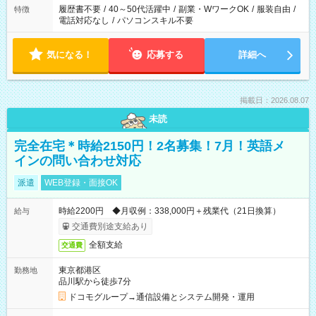
履歴書不要
/
40～50代活躍中
/
副業・WワークOK
/
服装自由
/
特徴
電話対応なし
/
パソコンスキル不要
気になる！
応募する
詳細へ
掲載日：2026.08.07
未読
完全在宅＊時給2150円！2名募集！7月！英語メ
インの問い合わせ対応
派遣
WEB登録・面接OK
時給2200円 ◆月収例：338,000円＋残業代（21日換算）
給与
交通費別途支給あり
全額支給
交通費
東京都港区
勤務地
品川駅から徒歩7分
ドコモグループ→通信設備とシステム開発・運用