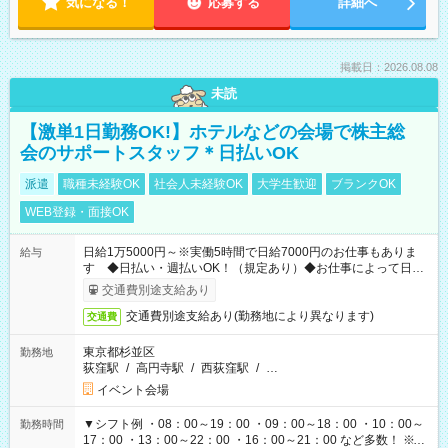
気になる！
応募する
詳細へ
掲載日：2026.08.08
未読
【激単1日勤務OK!】ホテルなどの会場で株主総
会のサポートスタッフ＊日払いOK
派遣
職種未経験OK
社会人未経験OK
大学生歓迎
ブランクOK
WEB登録・面接OK
日給1万5000円～※実働5時間で日給7000円のお仕事もありま
給与
す ◆日払い・週払いOK！（規定あり）◆お仕事によって日給
も異なります
交通費別途支給あり
交通費別途支給あり(勤務地により異なります)
交通費
東京都杉並区
勤務地
荻窪駅
/
高円寺駅
/
西荻窪駅
/
…
イベント会場
▼シフト例 ・08：00～19：00 ・09：00～18：00 ・10：00～
勤務時間
17：00 ・13：00～22：00 ・16：00～21：00 など多数！ ※お