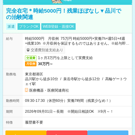
完全在宅＊時給5000円！残業ほぼなし▼品川で
の治験関連
派遣
ブランクOK
WEB登録・面接OK
時給5000円 月収例 75万円 時給5000円×実働7h×週5日×4週
給与
+残業10h ※月収例を保証するものではありません。※給与即受
取りサービス利用可（利用条件有）
交通費別途支給あり
1ヶ月3万円を上限として実費支給
交通費
30万円～
月収例
東京都港区
勤務地
品川駅から徒歩10分
/
泉岳寺駅から徒歩12分
/
高輪ゲートウ
ェイ駅
医療機器・医療関連商社
09:30-17:30（休憩60分）実働7時間（残業少なめ！）
勤務時間
2026年09月01日～長期 ※開始日相談OK ※9月～！
期間
履歴書不要
特徴