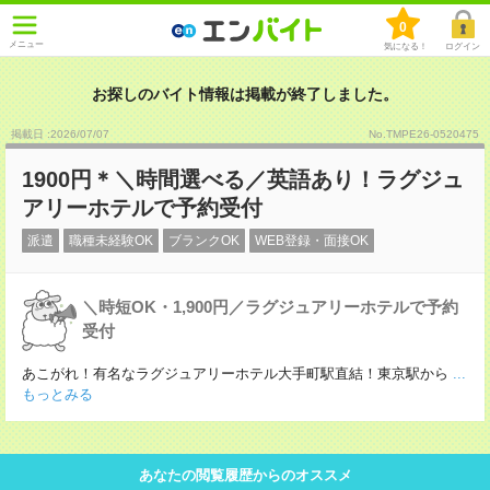
0
メニュー
気になる！
ログイン
お探しのバイト情報は掲載が終了しました。
掲載日 :2026
/
07
/
07
No.TMPE26-0520475
1900円＊＼時間選べる／英語あり！ラグジュ
アリーホテルで予約受付
派遣
職種未経験OK
ブランクOK
WEB登録・面接OK
＼時短OK・1,900円／ラグジュアリーホテルで予約
受付
あこがれ！有名なラグジュアリーホテル大手町駅直結！東京駅から
...
もっとみる
あなたの閲覧履歴からのオススメ