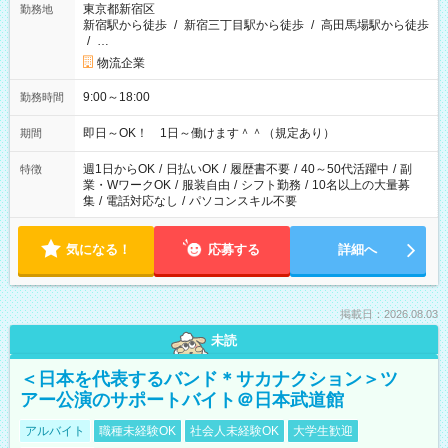
東京都新宿区
勤務地
新宿駅から徒歩
/
新宿三丁目駅から徒歩
/
高田馬場駅から徒歩
/
…
物流企業
9:00～18:00
勤務時間
即日～OK！ 1日～働けます＾＾（規定あり）
期間
週1日からOK
/
日払いOK
/
履歴書不要
/
40～50代活躍中
/
副
特徴
業・WワークOK
/
服装自由
/
シフト勤務
/
10名以上の大量募
集
/
電話対応なし
/
パソコンスキル不要
気になる！
応募する
詳細へ
掲載日：2026.08.03
未読
＜日本を代表するバンド＊サカナクション＞ツ
アー公演のサポートバイト＠日本武道館
アルバイト
職種未経験OK
社会人未経験OK
大学生歓迎