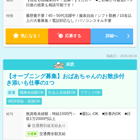
【現在も積極採用中！急募！】2カ月～ ■ご応募から最短2～3
期間
の方へ 今ご覧のお仕事で希望する勤務時間と、もう1つのお仕事
日後の就業も相談可能です！
の勤務時間。 合計で週40時間を超える場合は応募できません。
履歴書不要
/
40～50代活躍中
/
服装自由
/
シフト勤務
/
10名以
特徴
上の大量募集
/
電話対応なし
/
パソコンスキル不要
気になる！
応募する
詳細へ
掲載日：2026.08.09
未読
【オープニング募集】おばあちゃんのお散歩付
き添いも仕事の1つ
派遣
職種未経験OK
社会人未経験OK
ブランクOK
WEB登録・面接OK
無資格未経験：時給1500円～ ■週払いOK ■扶養内OK ■日
給与
収1万2000円以上
交通費別途支給あり
交通費全額支給
交通費