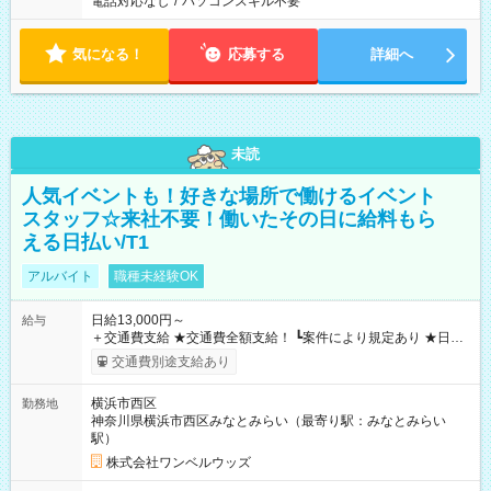
電話対応なし
/
パソコンスキル不要
気になる！
応募する
詳細へ
未読
人気イベントも！好きな場所で働けるイベント
スタッフ☆来社不要！働いたその日に給料もら
える日払い/T1
アルバイト
職種未経験OK
日給13,000円～
給与
＋交通費支給 ★交通費全額支給！ ┗案件により規定あり ★日払
いOK！（規定あり） ┗働いたその日に現金GET♪ お仕事後はコ
交通費別途支給あり
ンビニATMから 日払い分を引き落とせます！ 【試用期間】試
用期間なし
横浜市西区
勤務地
神奈川県横浜市西区みなとみらい（最寄り駅：みなとみらい
駅）
株式会社ワンベルウッズ