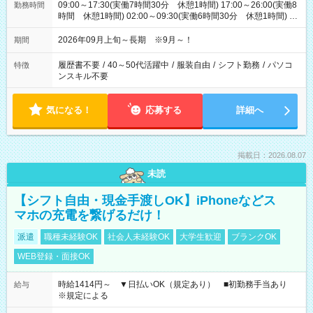
09:00～17:30(実働7時間30分 休憩1時間) 17:00～26:00(実働8
勤務時間
時間 休憩1時間) 02:00～09:30(実働6時間30分 休憩1時間) ※
日勤は就業時間1/夜勤は就業時間2.3を連続で行って頂きます
2026年09月上旬～長期 ※9月～！
期間
履歴書不要
/
40～50代活躍中
/
服装自由
/
シフト勤務
/
パソコ
特徴
ンスキル不要
気になる！
応募する
詳細へ
掲載日：2026.08.07
未読
【シフト自由・現金手渡しOK】iPhoneなどス
マホの充電を繋げるだけ！
派遣
職種未経験OK
社会人未経験OK
大学生歓迎
ブランクOK
WEB登録・面接OK
時給1414円～ ▼日払いOK（規定あり） ■初勤務手当あり
給与
※規定による