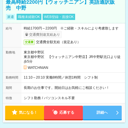
最高時給2200円【ウォッチニアン】英語通訳販
売 中野
派遣
職種未経験OK
WEB登録・面接OK
時給1700円～2200円 ※ご経験・スキルにより考慮致します
給与
交通費別途支給あり
交通費全額支給（規定あり）
交通費
東京都中野区
勤務地
東京都中野区 【ウォッチニアン中野店】JR中野駅北口より徒
歩5分
WATCHNIAN
11:10～20:10 実働8時間／休憩1時間 シフト制
勤務時間
長期のお仕事です。開始日はお気軽にご相談ください！
期間
シフト勤務
/
パソコンスキル不要
特徴
気になる！
応募する
詳細へ