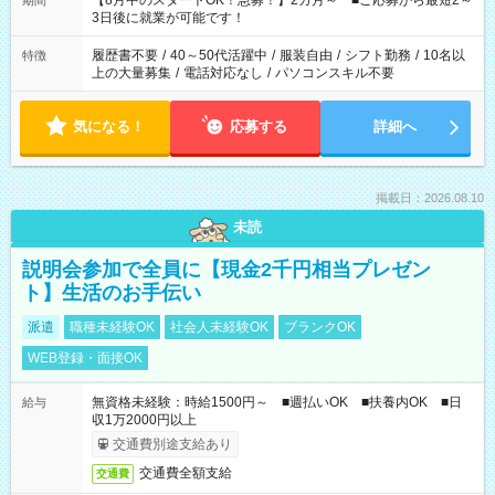
【8月中のスタートOK！急募！】2カ月～ ■ご応募から最短2～
期間
ね。 ※Wワーク希望の方へ 今ご覧のお仕事で希望する勤務時間
3日後に就業が可能です！
と、もう1つのお仕事の勤務時間。 合計で週40時間を超える場
合は応募できません。
履歴書不要
/
40～50代活躍中
/
服装自由
/
シフト勤務
/
10名以
特徴
上の大量募集
/
電話対応なし
/
パソコンスキル不要
気になる！
応募する
詳細へ
掲載日：2026.08.10
未読
説明会参加で全員に【現金2千円相当プレゼン
ト】生活のお手伝い
派遣
職種未経験OK
社会人未経験OK
ブランクOK
WEB登録・面接OK
無資格未経験：時給1500円～ ■週払いOK ■扶養内OK ■日
給与
収1万2000円以上
交通費別途支給あり
交通費全額支給
交通費