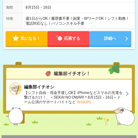
8月15日・16日
期間
週1日からOK
/
履歴書不要
/
副業・WワークOK
/
シフト勤務
/
特徴
電話対応なし
/
パソコンスキル不要
気になる！
応募する
詳細へ
編集部イチオシ
【シフト自由・現金手渡しOK】iPhoneなどスマホの充電を
繋げるだけ！、＜SEKAI NO OWARI＊8月15日・16日＞ド
ーム公演のサポートバイトなど
(8/10UP!)