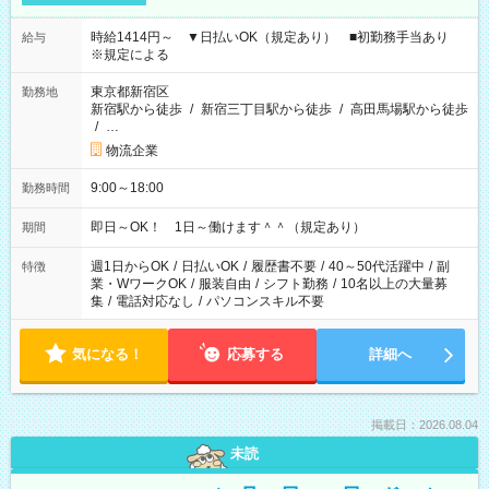
時給1414円～ ▼日払いOK（規定あり） ■初勤務手当あり
給与
※規定による
東京都新宿区
勤務地
新宿駅から徒歩
/
新宿三丁目駅から徒歩
/
高田馬場駅から徒歩
/
…
物流企業
9:00～18:00
勤務時間
即日～OK！ 1日～働けます＾＾（規定あり）
期間
週1日からOK
/
日払いOK
/
履歴書不要
/
40～50代活躍中
/
副
特徴
業・WワークOK
/
服装自由
/
シフト勤務
/
10名以上の大量募
集
/
電話対応なし
/
パソコンスキル不要
気になる！
応募する
詳細へ
掲載日：2026.08.04
未読