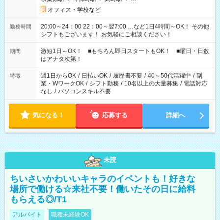
オフィス・学校など
20:00～24：00 22：00～翌7:00 …など1日4時間～OK！ その他
勤務時間
シフトもございます！ お気軽にご相談ください！
激短1日～OK！ ■もちろん即日スタートもOK！ ■曜日・日数
期間
はアナタ次第！
週1日からOK
/
日払いOK
/
履歴書不要
/
40～50代活躍中
/
副
特徴
業・WワークOK
/
シフト勤務
/
10名以上の大量募集
/
電話対応
なし
/
パソコンスキル不要
気になる！
応募する
詳細へ
未読
ちいさいかわいいキャラのイベントも！好きな
場所で働ける☆来社不要！働いたその日に給料
もらえる◎/T1
アルバイト
職種未経験OK