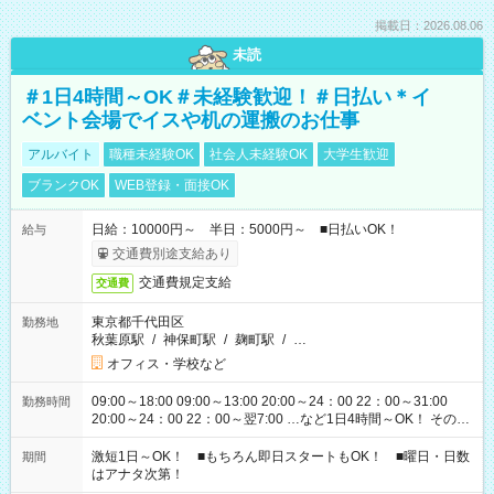
掲載日：2026.08.06
未読
＃1日4時間～OK＃未経験歓迎！＃日払い＊イ
ベント会場でイスや机の運搬のお仕事
アルバイト
職種未経験OK
社会人未経験OK
大学生歓迎
ブランクOK
WEB登録・面接OK
日給：10000円～ 半日：5000円～ ■日払いOK！
給与
交通費別途支給あり
交通費規定支給
交通費
東京都千代田区
勤務地
秋葉原駅
/
神保町駅
/
麹町駅
/
…
オフィス・学校など
09:00～18:00 09:00～13:00 20:00～24：00 22：00～31:00
勤務時間
20:00～24：00 22：00～翌7:00 …など1日4時間～OK！ その他
シフトもございます！ お気軽にご相談ください！
激短1日～OK！ ■もちろん即日スタートもOK！ ■曜日・日数
期間
はアナタ次第！