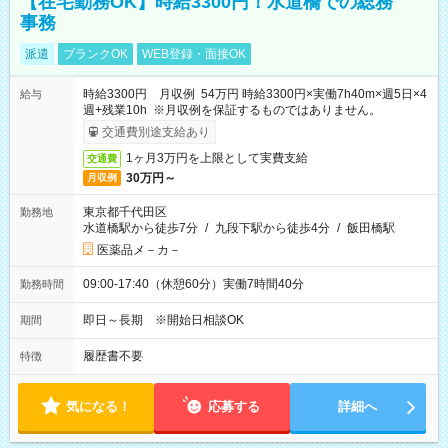
【在宅勤務OK】時給3300円！水道橋での総務
事務
派遣
ブランクOK
WEB登録・面接OK
時給3300円 月収例 54万円 時給3300円×実働7h40m×週5日×4
給与
週+残業10h ※月収例を保証するものではありません。
交通費別途支給あり
1ヶ月3万円を上限として実費支給
交通費
30万円～
月収例
東京都千代田区
勤務地
水道橋駅から徒歩7分
/
九段下駅から徒歩4分
/
飯田橋駅
医薬品メ－カ－
09:00-17:40（休憩60分）実働7時間40分
勤務時間
即日～長期 ※開始日相談OK
期間
履歴書不要
特徴
気になる！
応募する
詳細へ