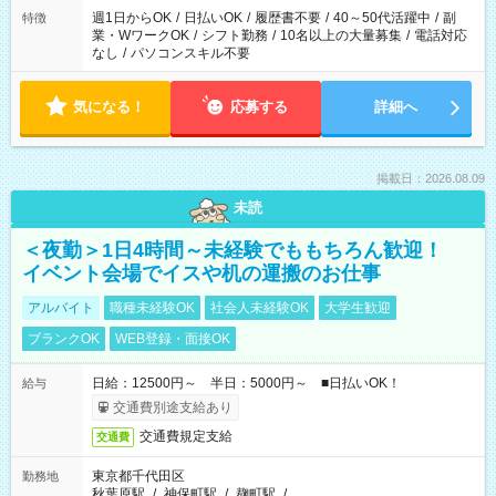
週1日からOK
/
日払いOK
/
履歴書不要
/
40～50代活躍中
/
副
特徴
業・WワークOK
/
シフト勤務
/
10名以上の大量募集
/
電話対応
なし
/
パソコンスキル不要
気になる！
応募する
詳細へ
掲載日：2026.08.09
未読
＜夜勤＞1日4時間～未経験でももちろん歓迎！
イベント会場でイスや机の運搬のお仕事
アルバイト
職種未経験OK
社会人未経験OK
大学生歓迎
ブランクOK
WEB登録・面接OK
日給：12500円～ 半日：5000円～ ■日払いOK！
給与
交通費別途支給あり
交通費規定支給
交通費
東京都千代田区
勤務地
秋葉原駅
/
神保町駅
/
麹町駅
/
…