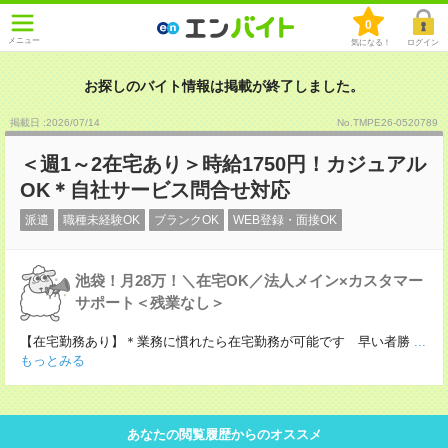
0
メニュー
気になる！
ログイン
お探しのバイト情報は掲載が終了しました。
掲載日 :2026
/
07
/
14
No.TMPE26-0520789
＜週1～2在宅あり＞時給1750円！カジュアル
OK＊自社サービス問合せ対応
派遣
職種未経験OK
ブランクOK
WEB登録・面接OK
池袋！月28万！＼在宅OK／法人メイン×カスタマー
サポート＜残業なし＞
【在宅勤務あり】＊業務に慣れたら在宅勤務が可能です 早い者勝
...
もっとみる
あなたの閲覧履歴からのオススメ