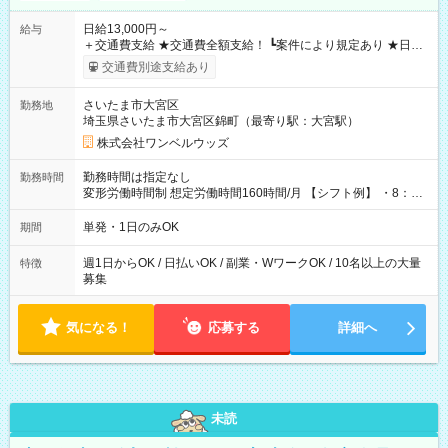
日給13,000円～
給与
＋交通費支給 ★交通費全額支給！ ┗案件により規定あり ★日払
いOK！（規定あり） ┗働いたその日に現金GET♪ お仕事後はコ
交通費別途支給あり
ンビニATMから 日払い分を引き落とせます！ 【試用期間】試
用期間なし
さいたま市大宮区
勤務地
埼玉県さいたま市大宮区錦町（最寄り駅：大宮駅）
株式会社ワンベルウッズ
勤務時間は指定なし
勤務時間
変形労働時間制 想定労働時間160時間/月 【シフト例】 ・8：00
～21：00
単発・1日のみOK
期間
週1日からOK / 日払いOK / 副業・WワークOK / 10名以上の大量
特徴
募集
気になる！
応募する
詳細へ
未読