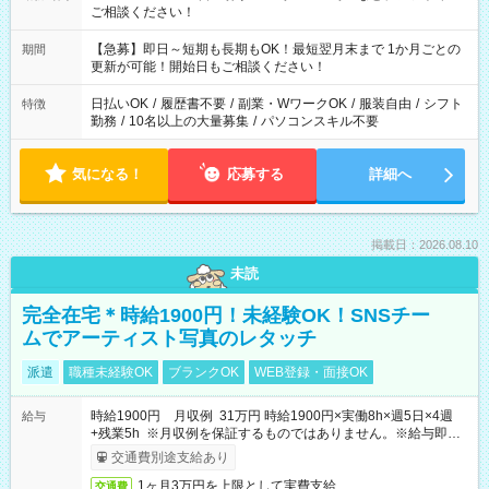
ご相談ください！
【急募】即日～短期も長期もOK！最短翌月末まで 1か月ごとの
期間
更新が可能！開始日もご相談ください！
日払いOK
/
履歴書不要
/
副業・WワークOK
/
服装自由
/
シフト
特徴
勤務
/
10名以上の大量募集
/
パソコンスキル不要
気になる！
応募する
詳細へ
掲載日：2026.08.10
未読
完全在宅＊時給1900円！未経験OK！SNSチー
ムでアーティスト写真のレタッチ
派遣
職種未経験OK
ブランクOK
WEB登録・面接OK
時給1900円 月収例 31万円 時給1900円×実働8h×週5日×4週
給与
+残業5h ※月収例を保証するものではありません。※給与即受
取りサービス利用可（利用条件有）
交通費別途支給あり
1ヶ月3万円を上限として実費支給
交通費