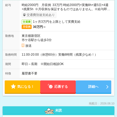
時給2000円 月収例 33万円 時給2000円×実働8h×週5日×4週
給与
+残業5h ※月収例を保証するものではありません。※給与即受
取りサービス利用可（利用条件有）
交通費別途支給あり
1ヶ月3万円を上限として実費支給
交通費
30万円～
月収例
東京都新宿区
勤務地
市ケ谷駅から徒歩3分
放送
11:00-20:00（休憩60分）実働8時間（残業少なめ！）
勤務時間
即日～長期 ※開始日相談OK
期間
履歴書不要
特徴
気になる！
応募する
詳細へ
掲載日：2026.08.10
未読