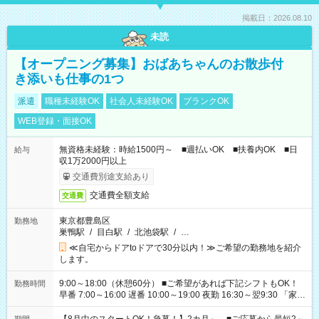
掲載日：2026.08.10
未読
【オープニング募集】おばあちゃんのお散歩付
き添いも仕事の1つ
派遣
職種未経験OK
社会人未経験OK
ブランクOK
WEB登録・面接OK
無資格未経験：時給1500円～ ■週払いOK ■扶養内OK ■日
給与
収1万2000円以上
交通費別途支給あり
交通費全額支給
交通費
東京都豊島区
勤務地
巣鴨駅
/
目白駅
/
北池袋駅
/
…
≪自宅からドアtoドアで30分以内！≫ご希望の勤務地を紹介
します。
9:00～18:00（休憩60分） ■ご希望があれば下記シフトもOK！
勤務時間
早番 7:00～16:00 遅番 10:00～19:00 夜勤 16:30～翌9:30 「家族
と休みを合わせたい」 「余裕を持って夕飯の準備がしたい」
「できれば残業はしたくない」 など、ご希望を教えてください