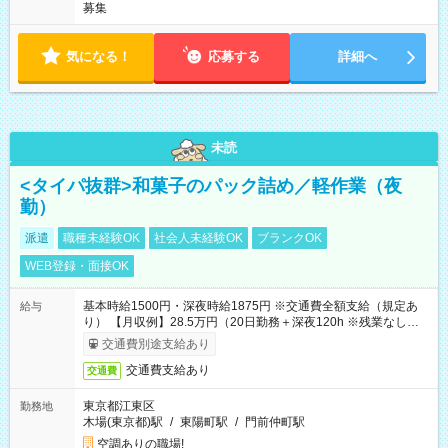
募集
気になる！
応募する
詳細へ
未読
<タイパ抜群>和菓子のパック詰め／軽作業（夜
勤）
派遣
職種未経験OK
社会人未経験OK
ブランクOK
WEB登録・面接OK
基本時給1500円・深夜時給1875円 ※交通費全額支給（規定あ
給与
り） 【月収例】28.5万円（20日勤務＋深夜120h ※残業なしの場
合）
交通費別途支給あり
交通費支給あり
交通費
東京都江東区
勤務地
木場(東京都)駅
/
東陽町駅
/
門前仲町駅
空調ありの職場!