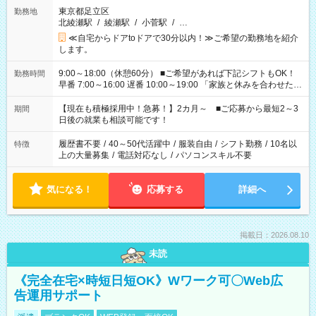
東京都足立区
勤務地
北綾瀬駅
/
綾瀬駅
/
小菅駅
/
…
≪自宅からドアtoドアで30分以内！≫ご希望の勤務地を紹介
します。
9:00～18:00（休憩60分） ■ご希望があれば下記シフトもOK！
勤務時間
早番 7:00～16:00 遅番 10:00～19:00 「家族と休みを合わせた
い」 「余裕を持って夕飯の準備がしたい」 「できれば残業はし
たくない」 など、ご希望を教えてくださいね。 ※Wワーク希望
【現在も積極採用中！急募！】2カ月～ ■ご応募から最短2～3
期間
の方へ 今ご覧のお仕事で希望する勤務時間と、もう1つのお仕事
日後の就業も相談可能です！
の勤務時間。 合計で週40時間を超える場合は応募できません。
履歴書不要
/
40～50代活躍中
/
服装自由
/
シフト勤務
/
10名以
特徴
上の大量募集
/
電話対応なし
/
パソコンスキル不要
気になる！
応募する
詳細へ
掲載日：2026.08.10
未読
《完全在宅×時短日短OK》Wワーク可〇Web広
告運用サポート