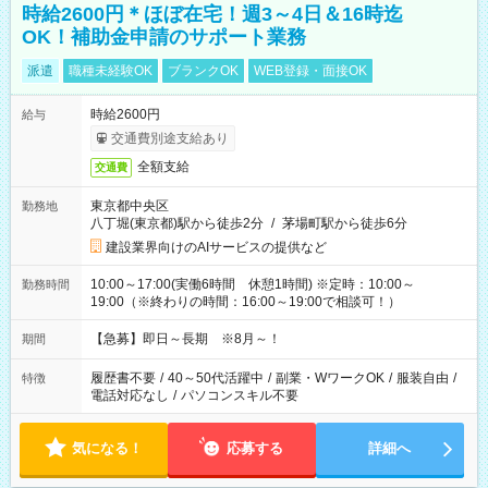
時給2600円＊ほぼ在宅！週3～4日＆16時迄
OK！補助金申請のサポート業務
派遣
職種未経験OK
ブランクOK
WEB登録・面接OK
時給2600円
給与
交通費別途支給あり
全額支給
交通費
東京都中央区
勤務地
八丁堀(東京都)駅から徒歩2分
/
茅場町駅から徒歩6分
建設業界向けのAIサービスの提供など
10:00～17:00(実働6時間 休憩1時間) ※定時：10:00～
勤務時間
19:00（※終わりの時間：16:00～19:00で相談可！）
【急募】即日～長期 ※8月～！
期間
履歴書不要
/
40～50代活躍中
/
副業・WワークOK
/
服装自由
/
特徴
電話対応なし
/
パソコンスキル不要
気になる！
応募する
詳細へ