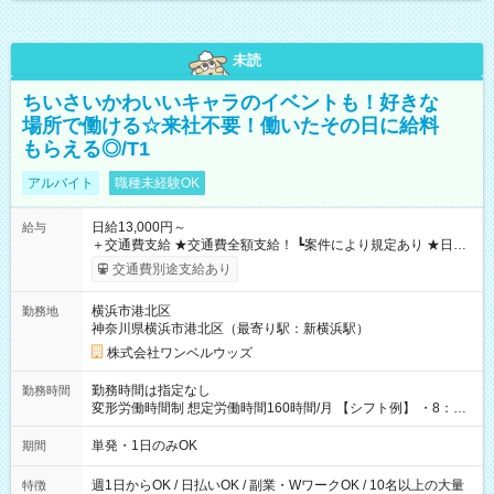
未読
ちいさいかわいいキャラのイベントも！好きな
場所で働ける☆来社不要！働いたその日に給料
もらえる◎/T1
アルバイト
職種未経験OK
日給13,000円～
給与
＋交通費支給 ★交通費全額支給！ ┗案件により規定あり ★日払
いOK！（規定あり） ┗働いたその日に現金GET♪ お仕事後はコ
交通費別途支給あり
ンビニATMから 日払い分を引き落とせます！ 【試用期間】試
用期間なし
横浜市港北区
勤務地
神奈川県横浜市港北区（最寄り駅：新横浜駅）
株式会社ワンベルウッズ
勤務時間は指定なし
勤務時間
変形労働時間制 想定労働時間160時間/月 【シフト例】 ・8：00
～21：00
単発・1日のみOK
期間
週1日からOK / 日払いOK / 副業・WワークOK / 10名以上の大量
特徴