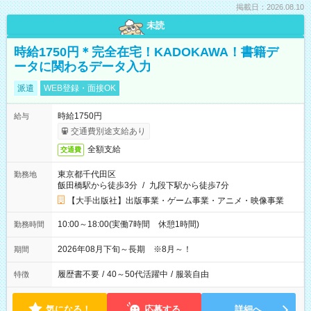
掲載日：2026.08.10
未読
時給1750円＊完全在宅！KADOKAWA！書籍デ
ータに関わるデータ入力
派遣
WEB登録・面接OK
時給1750円
給与
交通費別途支給あり
全額支給
交通費
東京都千代田区
勤務地
飯田橋駅から徒歩3分
/
九段下駅から徒歩7分
【大手出版社】出版事業・ゲーム事業・アニメ・映像事業
10:00～18:00(実働7時間 休憩1時間)
勤務時間
2026年08月下旬～長期 ※8月～！
期間
履歴書不要
/
40～50代活躍中
/
服装自由
特徴
気になる！
応募する
詳細へ