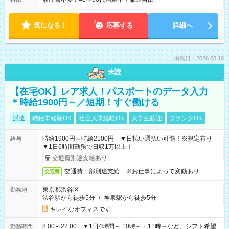
気になる！
応募する
詳細へ
掲載日：2026.08.10
未読
【在宅OK】レア求人！パスポートのデータ入力
＊時給1900円～／短期！すぐ働ける
派遣
職種未経験OK
社会人未経験OK
大学生歓迎
ブランクOK
時給1900円～時給2100円 ▼日払い週払い可能！※規定有り
給与
▼1日6時間勤務で日収1万以上！
交通費別途支給あり
交通費一部別途支給 ※お仕事によって変動あり
交通費
東京都渋谷区
勤務地
渋谷駅から徒歩5分
/
神泉駅から徒歩5分
キレイなオフィスです
8:00～22:00 ▼1日4時間～ 10時～・11時～など、シフト希望
勤務時間