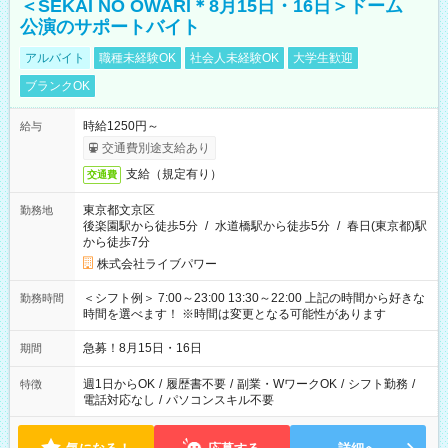
＜SEKAI NO OWARI＊8月15日・16日＞ドーム
公演のサポートバイト
アルバイト
職種未経験OK
社会人未経験OK
大学生歓迎
ブランクOK
時給1250円～
給与
交通費別途支給あり
支給（規定有り）
交通費
東京都文京区
勤務地
後楽園駅から徒歩5分
/
水道橋駅から徒歩5分
/
春日(東京都)駅
から徒歩7分
株式会社ライブパワー
＜シフト例＞ 7:00～23:00 13:30～22:00 上記の時間から好きな
勤務時間
時間を選べます！ ※時間は変更となる可能性があります
急募！8月15日・16日
期間
週1日からOK
/
履歴書不要
/
副業・WワークOK
/
シフト勤務
/
特徴
電話対応なし
/
パソコンスキル不要