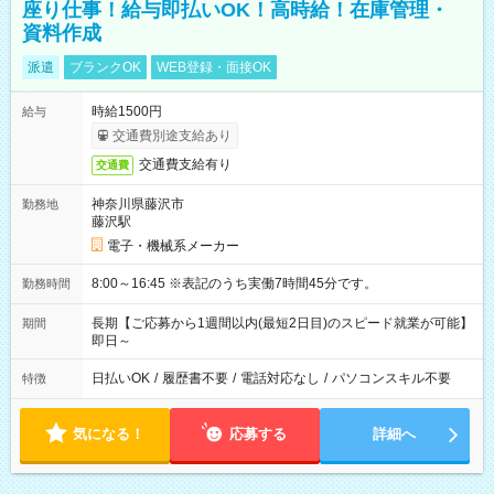
座り仕事！給与即払いOK！高時給！在庫管理・
資料作成
派遣
ブランクOK
WEB登録・面接OK
時給1500円
給与
交通費別途支給あり
交通費支給有り
交通費
神奈川県藤沢市
勤務地
藤沢駅
電子・機械系メーカー
8:00～16:45 ※表記のうち実働7時間45分です。
勤務時間
長期【ご応募から1週間以内(最短2日目)のスピード就業が可能】
期間
即日～
日払いOK
/
履歴書不要
/
電話対応なし
/
パソコンスキル不要
特徴
気になる！
応募する
詳細へ