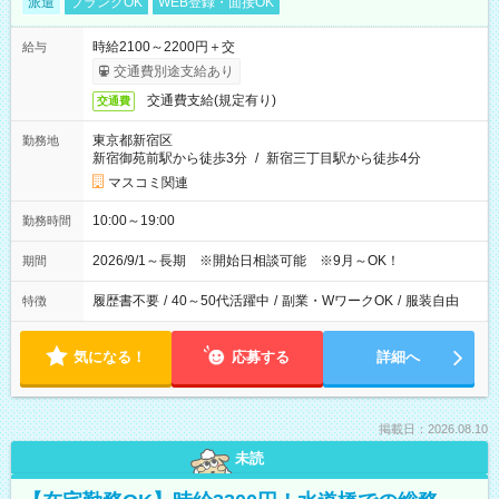
派遣
ブランクOK
WEB登録・面接OK
時給2100～2200円＋交
給与
交通費別途支給あり
交通費支給(規定有り)
交通費
東京都新宿区
勤務地
新宿御苑前駅から徒歩3分
/
新宿三丁目駅から徒歩4分
マスコミ関連
10:00～19:00
勤務時間
2026/9/1～長期 ※開始日相談可能 ※9月～OK！
期間
履歴書不要
/
40～50代活躍中
/
副業・WワークOK
/
服装自由
特徴
気になる！
応募する
詳細へ
掲載日：2026.08.10
未読