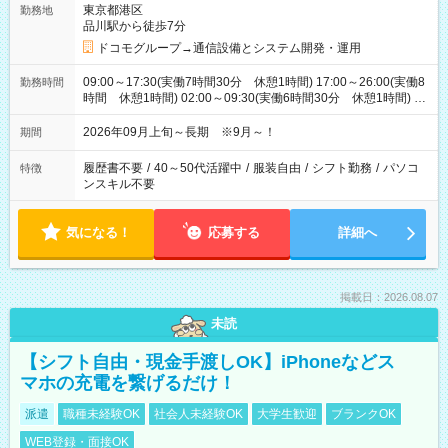
東京都港区
勤務地
品川駅から徒歩7分
ドコモグループ→通信設備とシステム開発・運用
09:00～17:30(実働7時間30分 休憩1時間) 17:00～26:00(実働8
勤務時間
時間 休憩1時間) 02:00～09:30(実働6時間30分 休憩1時間) ※
日勤は就業時間1/夜勤は就業時間2.3を連続で行って頂きます
2026年09月上旬～長期 ※9月～！
期間
履歴書不要
/
40～50代活躍中
/
服装自由
/
シフト勤務
/
パソコ
特徴
ンスキル不要
気になる！
応募する
詳細へ
掲載日：2026.08.07
未読
【シフト自由・現金手渡しOK】iPhoneなどス
マホの充電を繋げるだけ！
派遣
職種未経験OK
社会人未経験OK
大学生歓迎
ブランクOK
WEB登録・面接OK