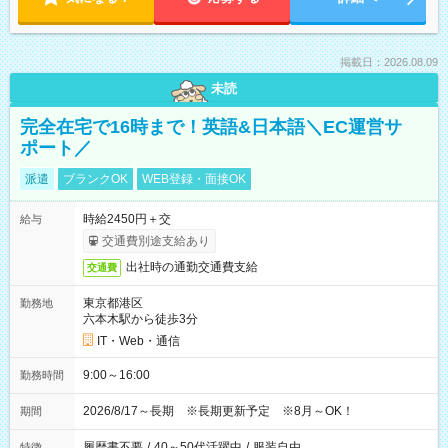
掲載日：2026.08.09
未読
完全在宅で16時まで！英語&日本語＼EC運営サ
ポート／
派遣
ブランクOK
WEB登録・面接OK
時給2450円＋交
給与
交通費別途支給あり
出社時の通勤交通費支給
交通費
東京都港区
勤務地
六本木駅から徒歩3分
IT・Web・通信
9:00～16:00
勤務時間
2026/8/17～長期 ※長期更新予定 ※8月～OK！
期間
履歴書不要
/
40～50代活躍中
/
服装自由
特徴