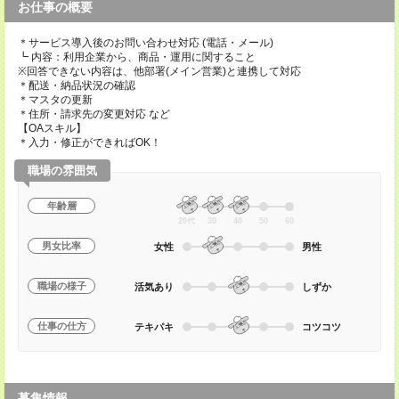
お仕事の概要
＊サービス導入後のお問い合わせ対応 (電話・メール)
┗ 内容：利用企業から、商品・運用に関すること
※回答できない内容は、他部署(メイン営業)と連携して対応
＊配送・納品状況の確認
＊マスタの更新
＊住所・請求先の変更対応 など
【OAスキル】
＊入力・修正ができればOK！
職場の雰囲気
年齢層
20代
30
40
50
60
男女比率
女性
男性
職場の様子
活気あり
しずか
仕事の仕方
テキパキ
コツコツ
募集情報