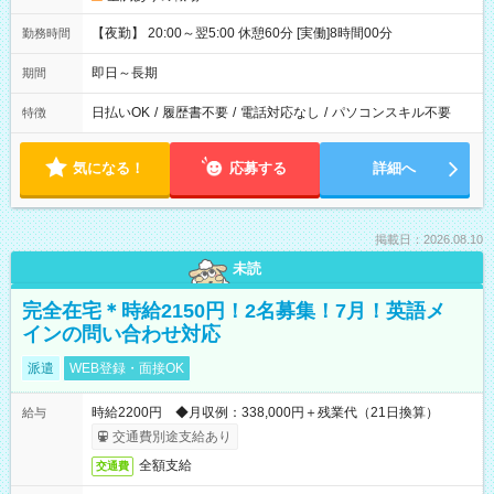
【夜勤】 20:00～翌5:00 休憩60分 [実働]8時間00分
勤務時間
即日～長期
期間
日払いOK
/
履歴書不要
/
電話対応なし
/
パソコンスキル不要
特徴
気になる！
応募する
詳細へ
掲載日：2026.08.10
未読
完全在宅＊時給2150円！2名募集！7月！英語メ
インの問い合わせ対応
派遣
WEB登録・面接OK
時給2200円 ◆月収例：338,000円＋残業代（21日換算）
給与
交通費別途支給あり
全額支給
交通費