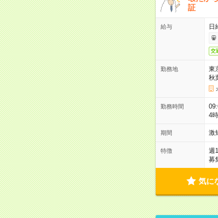
証
日
給与
交
東
勤務地
秋
09
勤務時間
4
激
期間
週
特徴
募
気に