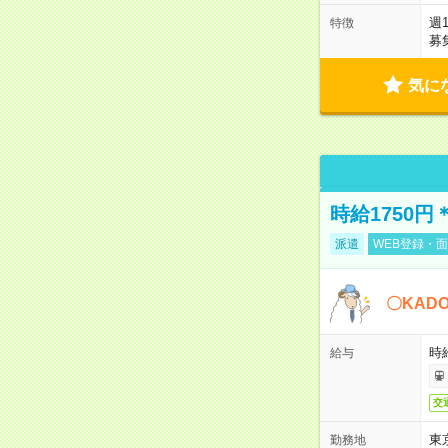
週
特徴
募
気に
時給1750
派遣
WEB登録・面
〇KAD
時給
給与
交
東
勤務地