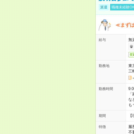
派遣
職種未経験O
≪まずは
無
給与
交
東
勤務地
三
9:
勤務時間
「
な
も
【
期間
履
特徴
不