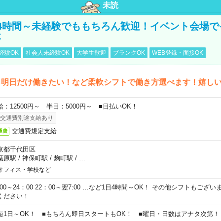
未読
4時間～未経験でももちろん歓迎！イベント会場で
事
経験OK
社会人未経験OK
大学生歓迎
ブランクOK
WEB登録・面接OK
ら明日だけ働きたい！など柔軟シフトで働き方選べます！嬉し
給：12500円～ 半日：5000円～ ■日払いOK！
交通費別途支給あり
交通費規定支給
通費
京都千代田区
葉原駅
/
神保町駅
/
麹町駅
/
…
オフィス・学校など
0:00～24：00 22：00～翌7:00 …など1日4時間～OK！ その他シフトもござ
ください！
短1日～OK！ ■もちろん即日スタートもOK！ ■曜日・日数はアナタ次第！