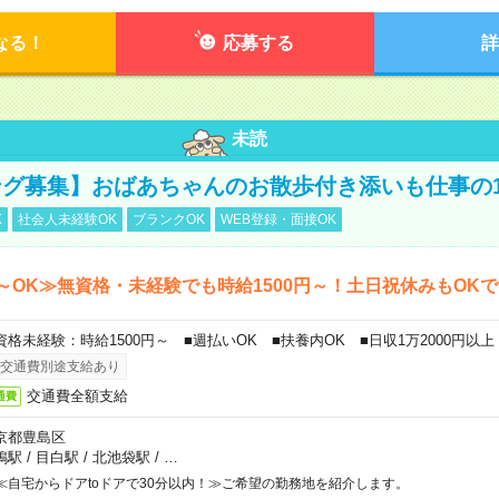
なる！
応募する
詳
未読
グ募集】おばあちゃんのお散歩付き添いも仕事の
K
社会人未経験OK
ブランクOK
WEB登録・面接OK
～OK≫無資格・未経験でも時給1500円～！土日祝休みもOK
資格未経験：時給1500円～ ■週払いOK ■扶養内OK ■日収1万2000円以上
交通費別途支給あり
交通費全額支給
通費
京都豊島区
鴨駅
/
目白駅
/
北池袋駅
/
…
≪自宅からドアtoドアで30分以内！≫ご希望の勤務地を紹介します。