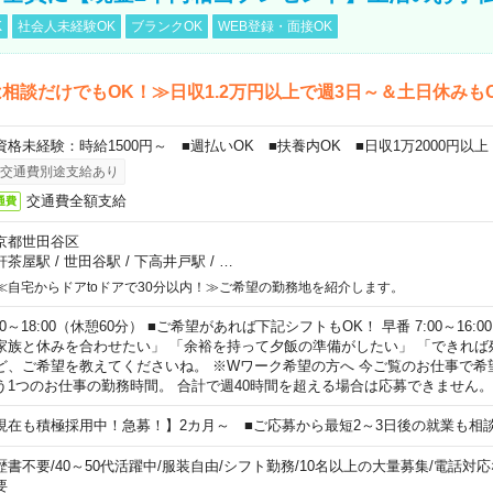
K
社会人未経験OK
ブランクOK
WEB登録・面接OK
相談だけでもOK！≫日収1.2万円以上で週3日～＆土日休みも
資格未経験：時給1500円～ ■週払いOK ■扶養内OK ■日収1万2000円以上
交通費別途支給あり
交通費全額支給
通費
京都世田谷区
軒茶屋駅
/
世田谷駅
/
下高井戸駅
/
…
≪自宅からドアtoドアで30分以内！≫ご希望の勤務地を紹介します。
00～18:00（休憩60分） ■ご希望があれば下記シフトもOK！ 早番 7:00～16:00 遅
家族と休みを合わせたい」 「余裕を持って夕飯の準備がしたい」 「できれば
ど、ご希望を教えてくださいね。 ※Wワーク希望の方へ 今ご覧のお仕事で希
う1つのお仕事の勤務時間。 合計で週40時間を超える場合は応募できません。
現在も積極採用中！急募！】2カ月～ ■ご応募から最短2～3日後の就業も相
歴書不要
/
40～50代活躍中
/
服装自由
/
シフト勤務
/
10名以上の大量募集
/
電話対応
要