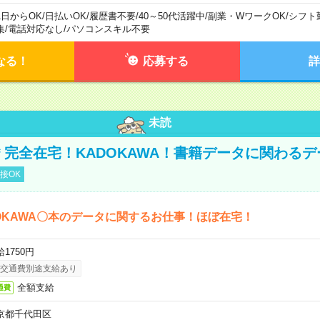
1日からOK
/
日払いOK
/
履歴書不要
/
40～50代活躍中
/
副業・WワークOK
/
シフト
集
/
電話対応なし
/
パソコンスキル不要
なる！
応募する
詳
未読
円＊完全在宅！KADOKAWA！書籍データに関わる
接OK
OKAWA〇本のデータに関するお仕事！ほぼ在宅！
1750円
交通費別途支給あり
全額支給
通費
京都千代田区