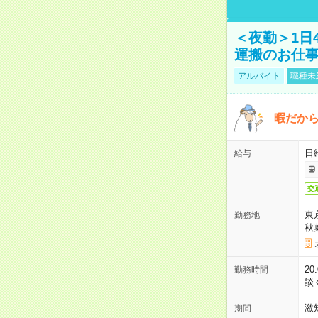
＜夜勤＞1日
運搬のお仕
アルバイト
職種未
暇だか
日
給与
交
東
勤務地
秋
2
勤務時間
談
激
期間