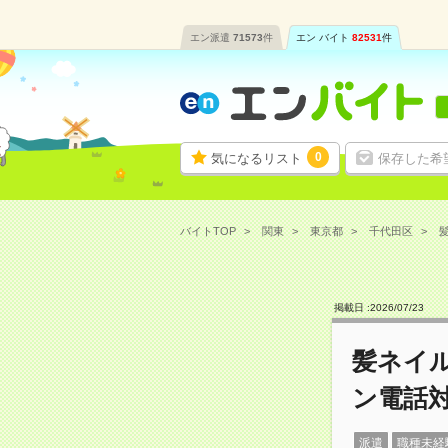
エン派遣
71573
件
エン バイト
82531
件
0
気になるリスト
保存した希
バイトTOP
関東
東京都
千代田区
掲載日 :
2026
/
07
/
23
髪ネイ
ン電話
派遣
職種未経