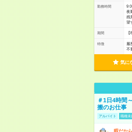
9:
勤務時間
夜
残
望
【
期間
履
特徴
不
気に
＃1日4時間
搬のお仕事
アルバイト
職種未
暇だか