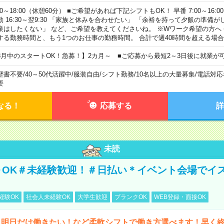
00～18:00（休憩60分） ■ご希望があれば下記シフトもOK！ 早番 7:00～16:00 遅
勤 16:30～翌9:30 「家族と休みを合わせたい」 「余裕を持って夕飯の準備
業はしたくない」 など、ご希望を教えてくださいね。 ※Wワーク希望の方へ
する勤務時間と、もう1つのお仕事の勤務時間。 合計で週40時間を超える場
8月中のスタートOK！急募！】2カ月～ ■ご応募から最短2～3日後に就業が
歴書不要
/
40～50代活躍中
/
服装自由
/
シフト勤務
/
10名以上の大量募集
/
電話対応
要
なる！
応募する
詳
未読
～OK＃未経験歓迎！＃日払い＊イベント会場でイ
経験OK
社会人未経験OK
大学生歓迎
ブランクOK
WEB登録・面接OK
ら明日だけ働きたい！など柔軟シフトで働き方選べます！早く