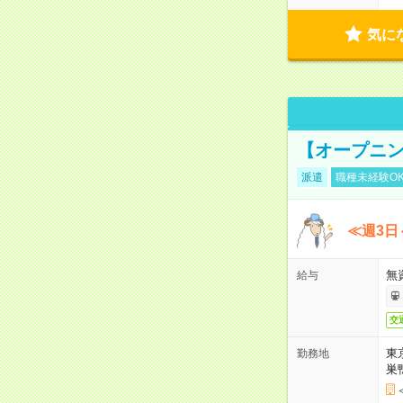
気に
【オープニン
派遣
職種未経験O
≪週3日
無
給与
交
東
勤務地
巣