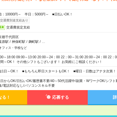
給：10000円～ 半日：5000円～ ■日払いOK！
交通費別途支給あり
交通費規定支給
通費
京都千代田区
葉原駅
/
神保町駅
/
麹町駅
/
…
オフィス・学校など
:00～18:00 09:00～13:00 20:00～24：00 22：00～31:00 20:00～24：00 2
時間～OK！ その他シフトもございます！ お気軽にご相談ください！
短1日～OK！ ■もちろん即日スタートもOK！ ■曜日・日数はアナタ次第！
1日からOK
/
日払いOK
/
履歴書不要
/
40～50代活躍中
/
副業・WワークOK
/
シフト
集
/
電話対応なし
/
パソコンスキル不要
なる！
応募する
詳