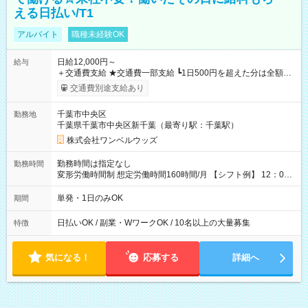
える日払い/T1
アルバイト
職種未経験OK
日給12,000円～
給与
＋交通費支給 ★交通費一部支給 ┗1日500円を超えた分は全額支
給！ ※往復500円以内の方は自己負担となります ★日払いOK！
交通費別途支給あり
（規定あり） ┗働いたその日に現金GET♪ お仕事後はコンビニ
ATMから 日払い分を引き落とせます！ 【試用期間】試用期間
千葉市中央区
勤務地
なし
千葉県千葉市中央区新千葉（最寄り駅：千葉駅）
株式会社ワンベルウッズ
勤務時間は指定なし
勤務時間
変形労働時間制 想定労働時間160時間/月 【シフト例】 12：00
～22：00
単発・1日のみOK
期間
日払いOK / 副業・WワークOK / 10名以上の大量募集
特徴
気になる！
応募する
詳細へ