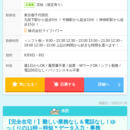
支給（規定有り）
交通費
東京都千代田区
勤務地
九段下駅から徒歩5分
/
竹橋駅から徒歩10分
/
神保町駅から徒
歩15分
/
…
株式会社ライブパワー
＜シフト例＞ 9:00～22:30 12:30～22:00 15:30～21:00 12:30～
勤務時間
19:00 12:30～22:00 上記の時間から好きな時間を選べます！ ※
時間は変更となる可能性があります
9月8日・9日
期間
週1日からOK
/
履歴書不要
/
副業・WワークOK
/
シフト勤務
/
特徴
電話対応なし
/
パソコンスキル不要
気になる！
応募する
詳細へ
掲載日：2026.07.29
未読
【完全在宅！】難しい業務なし＆電話なし！ゆ
っくりの11時～時短＊データ入力・事務