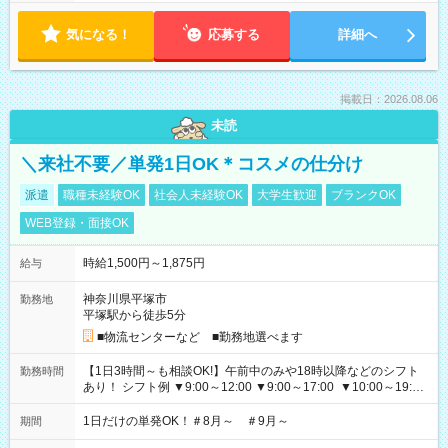
気になる！
応募する
詳細へ
掲載日：2026.08.06
未読
＼来社不要／単発1日OK＊コスメの仕分け
派遣
職種未経験OK
社会人未経験OK
大学生歓迎
ブランクOK
WEB登録・面接OK
時給1,500円～1,875円
給与
神奈川県平塚市
勤務地
平塚駅から徒歩5分
■物流センターなど ■勤務地選べます
【1日3時間～も相談OK!】午前中のみや18時以降などのシフト
勤務時間
あり！ シフト例 ▼9:00～12:00 ▼9:00～17:00 ▼10:00～19:00
▼18:00～21:00
1日だけの単発OK！＃8月～ ＃9月～
期間