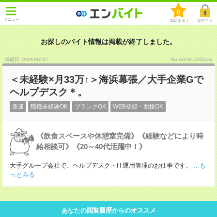
0
メニュー
気になる！
ログイン
お探しのバイト情報は掲載が終了しました。
掲載日 :2026
/
07
/
07
No.AHTAL7503chi
＜未経験×月33万↑＞海浜幕張／大手企業Gで
ヘルプデスク＊。
派遣
職種未経験OK
ブランクOK
WEB登録・面接OK
《飲食スペースや休憩室完備》《経験などにより時
給相談可》《20～40代活躍中！》
大手グループ会社で、ヘルプデスク・IT運用管理のお仕事です。
...も
っとみる
あなたの閲覧履歴からのオススメ