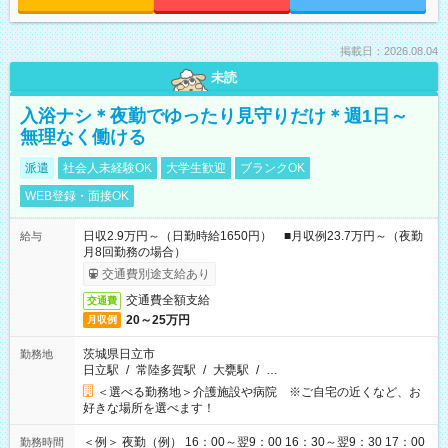
掲載日：2026.08.04
未読
入浴ナシ＊夜勤でゆったり見守りだけ＊週1日～
無理なく働ける
派遣
社会人未経験OK
大学生歓迎
ブランクOK
WEB登録・面接OK
日収2.9万円～（日勤時給1650円） ■月収例23.7万円～（夜勤
給与
月8回勤務の場合）
交通費別途支給あり
交通費全額支給
交通費
20～25万円
月収例
茨城県日立市
勤務地
日立駅
/
常陸多賀駅
/
大甕駅
/
…
＜選べる勤務地＞介護施設や病院 ※ご自宅の近くなど、お
好きな場所を選べます！
＜例＞ 夜勤（例） 16：00～翌9：00 16：30～翌9：30 17：00
勤務時間