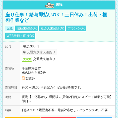
未読
座り仕事！給与即払いOK！土日休み！出荷・梱
包作業など
派遣
職種未経験OK
社会人未経験OK
ブランクOK
WEB登録・面接OK
時給1300円
給与
交通費別途支給あり
交通費支給有り
交通費
千葉県東金市
勤務地
求名駅から車9分
製造外
9:00～18:00 ※表記のうち実働8時間です。
勤務時間
長期【ご応募から1週間以内(最短2日目)のスピード就業が可能】
期間
即日～
日払いOK
/
履歴書不要
/
電話対応なし
/
パソコンスキル不要
特徴