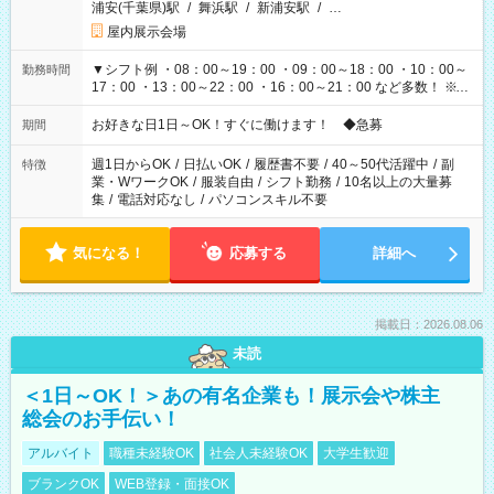
浦安(千葉県)駅
/
舞浜駅
/
新浦安駅
/
…
屋内展示会場
▼シフト例 ・08：00～19：00 ・09：00～18：00 ・10：00～
勤務時間
17：00 ・13：00～22：00 ・16：00～21：00 など多数！ ※お
仕事により勤務時間が異なります
お好きな日1日～OK！すぐに働けます！ ◆急募
期間
週1日からOK
/
日払いOK
/
履歴書不要
/
40～50代活躍中
/
副
特徴
業・WワークOK
/
服装自由
/
シフト勤務
/
10名以上の大量募
集
/
電話対応なし
/
パソコンスキル不要
気になる！
応募する
詳細へ
掲載日：2026.08.06
未読
＜1日～OK！＞あの有名企業も！展示会や株主
総会のお手伝い！
アルバイト
職種未経験OK
社会人未経験OK
大学生歓迎
ブランクOK
WEB登録・面接OK