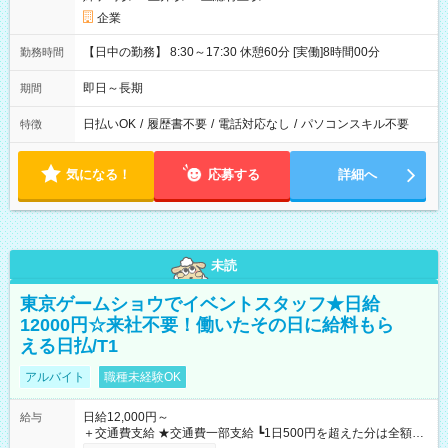
企業
【日中の勤務】 8:30～17:30 休憩60分 [実働]8時間00分
勤務時間
即日～長期
期間
日払いOK
/
履歴書不要
/
電話対応なし
/
パソコンスキル不要
特徴
気になる！
応募する
詳細へ
未読
東京ゲームショウでイベントスタッフ★日給
12000円☆来社不要！働いたその日に給料もら
える日払/T1
アルバイト
職種未経験OK
日給12,000円～
給与
＋交通費支給 ★交通費一部支給 ┗1日500円を超えた分は全額支