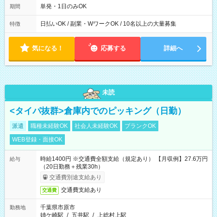
単発・1日のみOK
期間
日払いOK / 副業・WワークOK / 10名以上の大量募集
特徴
気になる！
応募する
詳細へ
未読
<タイパ抜群>倉庫内でのピッキング（日勤）
派遣
職種未経験OK
社会人未経験OK
ブランクOK
WEB登録・面接OK
時給1400円 ※交通費全額支給（規定あり） 【月収例】27.6万円
給与
（20日勤務＋残業30h）
交通費別途支給あり
交通費支給あり
交通費
千葉県市原市
勤務地
姉ケ崎駅
/
五井駅
/
上総村上駅