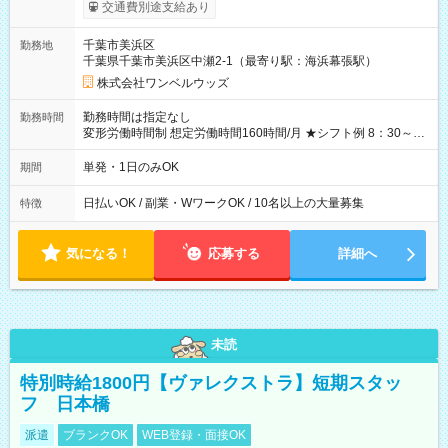
給！ ※往復500円以内の方は自己負担となります ★日払いOK！
交通費別途支給あり
（規定あり） ┗働いたその日に現金GET♪ お仕事後はコンビニ
ATMから 日払い分を引き落とせます！ 【試用期間】試用期間
千葉市美浜区
勤務地
なし
千葉県千葉市美浜区中瀬2-1（最寄り駅：海浜幕張駅）
株式会社ワンベルウッズ
勤務時間は指定なし
勤務時間
変形労働時間制 想定労働時間160時間/月 ★シフト例 8：30～
19：00
単発・1日のみOK
期間
日払いOK / 副業・WワークOK / 10名以上の大量募集
特徴
気になる！
応募する
詳細へ
未読
特別時給1800円【ヴァレクストラ】短期スタッ
フ 日本橋
派遣
ブランクOK
WEB登録・面接OK