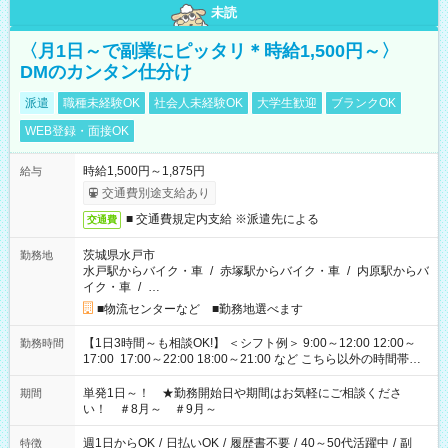
未読
〈月1日～で副業にピッタリ＊時給1,500円～〉
DMのカンタン仕分け
派遣
職種未経験OK
社会人未経験OK
大学生歓迎
ブランクOK
WEB登録・面接OK
時給1,500円～1,875円
給与
交通費別途支給あり
■ 交通費規定内支給 ※派遣先による
交通費
茨城県水戸市
勤務地
水戸駅からバイク・車
/
赤塚駅からバイク・車
/
内原駅からバ
イク・車
/
…
■物流センターなど ■勤務地選べます
【1日3時間～も相談OK!】 ＜シフト例＞ 9:00～12:00 12:00～
勤務時間
17:00 17:00～22:00 18:00～21:00 など こちら以外の時間帯も
お気軽にご相談ください！
単発1日～！ ★勤務開始日や期間はお気軽にご相談くださ
期間
い！ ＃8月～ ＃9月～
週1日からOK
/
日払いOK
/
履歴書不要
/
40～50代活躍中
/
副
特徴