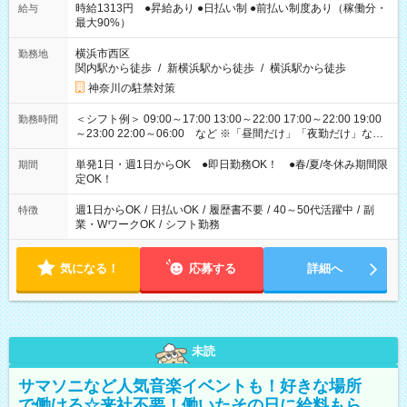
時給1313円 ●昇給あり ●日払い制 ●前払い制度あり（稼働分・
給与
最大90%）
横浜市西区
勤務地
関内駅から徒歩
/
新横浜駅から徒歩
/
横浜駅から徒歩
神奈川の駐禁対策
＜シフト例＞ 09:00～17:00 13:00～22:00 17:00～22:00 19:00
勤務時間
～23:00 22:00～06:00 など ※「昼間だけ」「夜勤だけ」など
の希望OK
単発1日・週1日からOK ●即日勤務OK！ ●春/夏/冬休み期間限
期間
定OK！
週1日からOK
/
日払いOK
/
履歴書不要
/
40～50代活躍中
/
副
特徴
業・WワークOK
/
シフト勤務
気になる！
応募する
詳細へ
未読
サマソニなど人気音楽イベントも！好きな場所
で働ける☆来社不要！働いたその日に給料もら