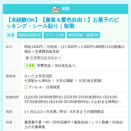
未読
【未経験OK】【服装＆髪色自由！】お菓子のピ
ッキング・シール貼り｜短期
派遣
職種未経験OK
ブランクOK
WEB登録・面接OK
時給1400円／月収例：117,600円＝1,400円×4時間×21日勤務の
給与
場合＋交通費別途支給
交通費別途支給あり
実費支給／当社規定あり。
交通費
さいたま市見沼区
勤務地
七里駅から車6分
/
大宮公園駅
/
大宮(埼玉県)駅
アパレル・日用雑貨
(1)14:00-18:00(休憩0分) (2)14:00-19:00(休憩0分) (3)14:00-
勤務時間
19:30(休憩0分) (4)14:00-20:00(休憩45分) ※お好きな時間が選べ
ます
1ヶ月以上3ヶ月未満／即日～8月末までの期間限定
期間
履歴書不要
/
40～50代活躍中
/
服装自由
/
シフト勤務
/
10名以
特徴
上の大量募集