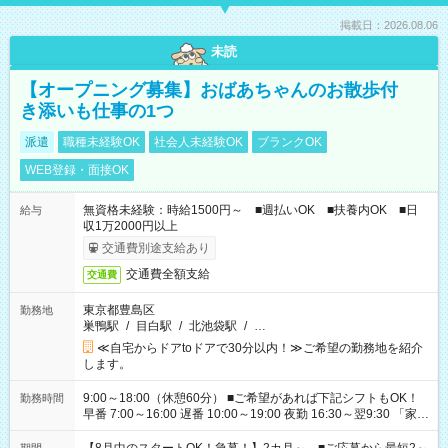
掲載日：2026.08.06
未読
【オープニング募集】おばあちゃんのお散歩付
き添いも仕事の1つ
派遣
職種未経験OK
社会人未経験OK
ブランクOK
WEB登録・面接OK
無資格未経験：時給1500円～ ■週払いOK ■扶養内OK ■日
給与
収1万2000円以上
交通費別途支給あり
交通費全額支給
交通費
東京都豊島区
勤務地
巣鴨駅
/
目白駅
/
北池袋駅
/
…
≪自宅からドアtoドアで30分以内！≫ご希望の勤務地を紹介
します。
9:00～18:00（休憩60分） ■ご希望があれば下記シフトもOK！
勤務時間
早番 7:00～16:00 遅番 10:00～19:00 夜勤 16:30～翌9:30 「家族
と休みを合わせたい」 「余裕を持って夕飯の準備がしたい」
「できれば残業はしたくない」 など、ご希望を教えてください