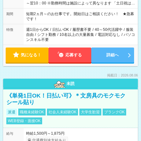
～翌10：00 ※勤務時間は施設によって異なります 「土日祝は休
みたい」 「しっかり稼ぎたい」 「もう少し遅い時間から始めた
い」など ご希望にあったお仕事をご案内いたします。 ※未経験
短期2ヵ月～のお仕事です。開始日はご相談ください！ ★急募
期間
の方の場合は1～2ヶ月間は日中での仕事を経験いただき、 お
です！
仕事に慣れてからの夜勤になります。 ★家庭の都合でお休みが
必要な場合も遠慮なくご相談ください。
週1日からOK
/
日払いOK
/
履歴書不要
/
40～50代活躍中
/
服装
特徴
自由
/
シフト勤務
/
10名以上の大量募集
/
電話対応なし
/
パソコ
ンスキル不要
気になる！
応募する
詳細へ
掲載日：2026.08.06
未読
《単発1日OK！日払い可》＊文房具のモクモク
シール貼り
派遣
職種未経験OK
社会人未経験OK
大学生歓迎
ブランクOK
WEB登録・面接OK
時給1,500円～1,875円
給与
交通費別途支給あり