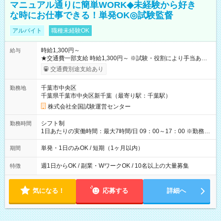
マニュアル通りに簡単WORK◆未経験から好き
な時にお仕事できる！単発OK◎試験監督
アルバイト
職種未経験OK
時給1,300円～
給与
★交通費一部支給 時給1,300円～ ※試験・役割により手当あり
※勤務回数により昇給あり 【即給（前払い）オプションあ
交通費別途支給あり
り！】 希望される場合、勤務から1週間ほどで給与の一部を受け
取れます。 ※手数料418円がかかります。 【過去試験日の収入
千葉市中央区
勤務地
例】 ・河合塾模擬試験 8:30～17:30（休憩1時間） 時給1,300円
千葉県千葉市中央区新千葉（最寄り駅：千葉駅）
×8時間＝日収10,400円＋交通費 ※当日の役割により時給＋100
円の場合あり ・国家試験 7:00～13:30（休憩なし） 時給1,300
株式会社全国試験運営センター
円（役割手当＋100円）×6時間＝日収8,400円＋交通費 【試用期
間】試用期間なし
シフト制
勤務時間
1日あたりの実働時間：最大7時間/日 09：00～17：00 ※勤務時
間は 試験により異なります。
単発・1日のみOK / 短期（1ヶ月以内）
期間
週1日からOK / 副業・WワークOK / 10名以上の大量募集
特徴
気になる！
応募する
詳細へ