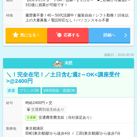
【8月中のスタートOK！急募！】2カ月～ ■ご応募から最短2～
期間
ね。 ※Wワーク希望の方へ 今ご覧のお仕事で希望する勤務時間
3日後に就業が可能です！
と、もう1つのお仕事の勤務時間。 合計で週40時間を超える場
合は応募できません。
履歴書不要
/
40～50代活躍中
/
服装自由
/
シフト勤務
/
10名以
特徴
上の大量募集
/
電話対応なし
/
パソコンスキル不要
気になる！
応募する
詳細へ
掲載日：2026.08.06
未読
＼！完全在宅！／土日含む週2～OK<講座受付
>@2400円
派遣
ブランクOK
WEB登録・面接OK
時給2400円＋交
給与
交通費別途支給あり
交通費実費支給（当社規定あり）
交通費
東京都港区
勤務地
田町(東京都)駅から徒歩4分
/
三田(東京都)駅から徒歩7分