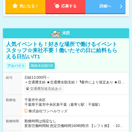
気になる！
応募する
詳細へ
未読
人気イベントも！好きな場所で働けるイベント
スタッフ☆来社不要！働いたその日に給料もら
える日払い/T1
アルバイト
職種未経験OK
日給13,000円～
給与
＋交通費支給 ★交通費全額支給！ ┗案件により規定あり ★日払
いOK！（規定あり） ┗働いたその日に現金GET♪ お仕事後はコ
交通費別途支給あり
ンビニATMから 日払い分を引き落とせます！ 【試用期間】試
用期間なし
千葉市中央区
勤務地
千葉県千葉市中央区新千葉（最寄り駅：千葉駅）
株式会社ワンベルウッズ
勤務時間は指定なし
勤務時間
変形労働時間制 想定労働時間160時間/月 【シフト例】 ・10：
00～20：00