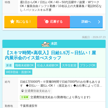
週1日からOK
/
日払いOK
/
40～50代活躍中
/
副業・Wワーク
特徴
OK
/
服装自由
/
シフト勤務
/
10名以上の大量募集
/
電話対応な
し
/
パソコンスキル不要
気になる！
応募する
詳細へ
掲載日：2026.07.23
未読
【スキマ時間×高収入】日給1.5万～日払い！屋
内展示会のイス並べスタッフ
派遣
職種未経験OK
社会人未経験OK
大学生歓迎
ブランクOK
WEB登録・面接OK
日給1万5000円～※実働5時間で日給7000円のお仕事もありま
給与
す ◆日払い・週払いOK！（規定あり）◆お仕事によって日給
も異なります
交通費別途支給あり
交通費別途支給あり(勤務地により異なります)
交通費
千葉県浦安市
勤務地