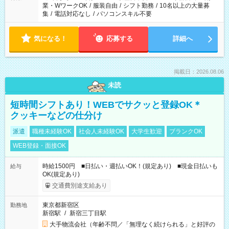
業・WワークOK
/
服装自由
/
シフト勤務
/
10名以上の大量募
集
/
電話対応なし
/
パソコンスキル不要
気になる！
応募する
詳細へ
掲載日：2026.08.06
未読
短時間シフトあり！WEBでサクッと登録OK＊
クッキーなどの仕分け
派遣
職種未経験OK
社会人未経験OK
大学生歓迎
ブランクOK
WEB登録・面接OK
時給1500円 ■日払い・週払いOK！(規定あり) ■現金日払いも
給与
OK(規定あり)
交通費別途支給あり
東京都新宿区
勤務地
新宿駅
/
新宿三丁目駅
大手物流会社（年齢不問／「無理なく続けられる」と好評の