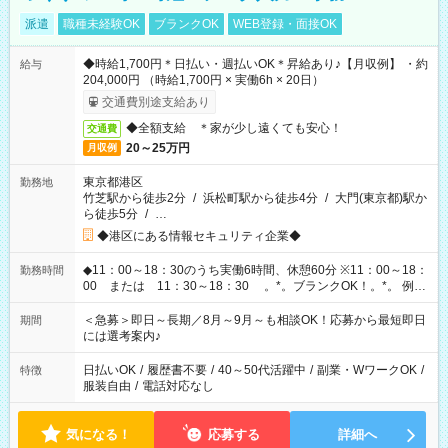
派遣
職種未経験OK
ブランクOK
WEB登録・面接OK
◆時給1,700円＊日払い・週払いOK＊昇給あり♪【月収例】 ・約
給与
204,000円 （時給1,700円 × 実働6h × 20日）
交通費別途支給あり
◆全額支給 ＊家が少し遠くても安心！
交通費
20～25万円
月収例
東京都港区
勤務地
竹芝駅から徒歩2分
/
浜松町駅から徒歩4分
/
大門(東京都)駅か
ら徒歩5分
/
…
◆港区にある情報セキュリティ企業◆
◆11：00～18：30のうち実働6時間、休憩60分 ※11：00～18：
勤務時間
00 または 11：30～18：30 。*。ブランクOK！。*。 例え
ば前職が、 在宅/財団法人/事務/コールセンター/受付/販売/カフェ
スタッフ スイーツ販売/ホテルフロント/化粧品販売/など 様々な
＜急募＞即日～長期／8月～9月～も相談OK！応募から最短即日
期間
業界から入社して活躍されています♪
には選考案内♪
日払いOK
/
履歴書不要
/
40～50代活躍中
/
副業・WワークOK
/
特徴
服装自由
/
電話対応なし
気になる！
応募する
詳細へ