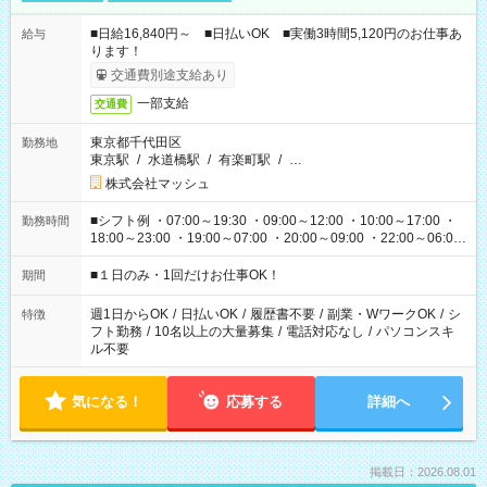
■日給16,840円～ ■日払いOK ■実働3時間5,120円のお仕事あ
給与
ります！
交通費別途支給あり
一部支給
交通費
東京都千代田区
勤務地
東京駅
/
水道橋駅
/
有楽町駅
/
…
株式会社マッシュ
■シフト例 ・07:00～19:30 ・09:00～12:00 ・10:00～17:00 ・
勤務時間
18:00～23:00 ・19:00～07:00 ・20:00～09:00 ・22:00～06:00
etc ★最短で3時間で5,120円のお仕事から 15時間で2万円近く稼
げるお仕事も！ ご希望のお時間に合わせてご紹介！ ※シフトは
■１日のみ・1回だけお仕事OK！
期間
現場によって異なります。 ※勿論、休憩時間はあるのでご安心
ください！
週1日からOK
/
日払いOK
/
履歴書不要
/
副業・WワークOK
/
シ
特徴
フト勤務
/
10名以上の大量募集
/
電話対応なし
/
パソコンスキ
ル不要
気になる！
応募する
詳細へ
掲載日：2026.08.01