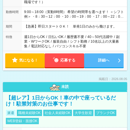
職場です！）
9:00～18:00（実動8時間） 希望の時間帯を選べます！ ＜シフト
勤務時間
例＞ ・8：30～12：00 ・10：00～19：00 ・17：00～22：00
・13：00～22：00 ・22：00～翌6：00 など
【急募】即日スタートＯＫ！ 単発1日のみから働けます。
期間
週1日からOK
/
日払いOK
/
履歴書不要
/
40～50代活躍中
/
副
特徴
業・WワークOK
/
服装自由
/
シフト勤務
/
10名以上の大量募
集
/
電話対応なし
/
パソコンスキル不要
気になる！
応募する
詳細へ
掲載日：2026.08.05
未読
【超レア】1日からOK！車の中で座っているだ
け！駐禁対策のお仕事です！
派遣
職種未経験OK
社会人未経験OK
大学生歓迎
ブランクOK
WEB登録・面接OK