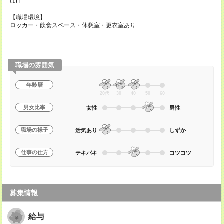
OJT
【職場環境】
ロッカー・飲食スペース・休憩室・更衣室あり
職場の雰囲気
年齢層
20代
30
40
50
60
男女比率
女性
男性
職場の様子
活気あり
しずか
仕事の仕方
テキパキ
コツコツ
募集情報
給与