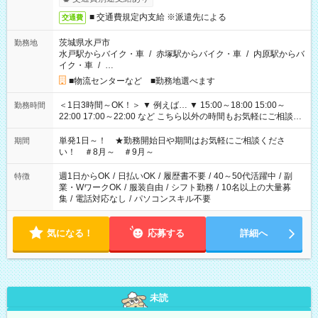
■ 交通費規定内支給 ※派遣先による
交通費
茨城県水戸市
勤務地
水戸駅からバイク・車
/
赤塚駅からバイク・車
/
内原駅からバ
イク・車
/
…
■物流センターなど ■勤務地選べます
＜1日3時間～OK！＞ ▼ 例えば… ▼ 15:00～18:00 15:00～
勤務時間
22:00 17:00～22:00 など こちら以外の時間もお気軽にご相談く
ださい！
単発1日～！ ★勤務開始日や期間はお気軽にご相談くださ
期間
い！ ＃8月～ ＃9月～
週1日からOK
/
日払いOK
/
履歴書不要
/
40～50代活躍中
/
副
特徴
業・WワークOK
/
服装自由
/
シフト勤務
/
10名以上の大量募
集
/
電話対応なし
/
パソコンスキル不要
気になる！
応募する
詳細へ
未読