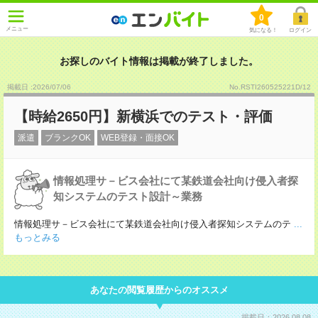
0
メニュー
気になる！
ログイン
お探しのバイト情報は掲載が終了しました。
掲載日 :2026
/
07
/
06
No.RSTI260525221D/12
【時給2650円】新横浜でのテスト・評価
派遣
ブランクOK
WEB登録・面接OK
情報処理サ－ビス会社にて某鉄道会社向け侵入者探
知システムのテスト設計～業務
情報処理サ－ビス会社にて某鉄道会社向け侵入者探知システムのテ
...
もっとみる
あなたの閲覧履歴からのオススメ
掲載日：2026.08.08