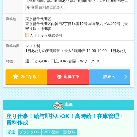
【試用期間】試用期間あり 試用期間の長さ：1ヶ月 雇用形態、
給与は本採用時と同じです。
交通費別途支給あり
東京都千代田区
勤務地
東京都千代田区内神田2丁目14番12号 星屋第六ビル402号（最
寄り駅：神田駅）
Ａｌｌｅｙ株式会社
シフト制
勤務時間
1日あたりの実働時間：最大5時間/日 11:00-19:00 └1日あたりの
実働時間：1-5時間 └上記の時間帯内であれば、いつでも勤務可
能！ └平日・土曜日の中で、お好きな曜日でご勤務いただけま
週1日からOK / 日払いOK / 副業・WワークOK
特徴
す！ 【シフト例】 ・11:00～14:00 ・16:30～19:00 ・13:00～
18:00 などのように、自由な働き方が可能なお仕事です！
気になる！
応募する
詳細へ
未読
座り仕事！給与即払いOK！高時給！在庫管理・
資料作成
派遣
ブランクOK
WEB登録・面接OK