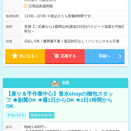
日用品医薬関係
13:00～22:00 ※表記のうち実働8時間です。
勤務時間
長期【ご応募から1週間以内(最短2日目)のスピード就業が可能】
期間
即日～
日払いOK
/
履歴書不要
/
電話対応なし
/
パソコンスキル不要
特徴
気になる！
応募する
詳細へ
未読
【座り＆手作業中心】香水shopの梱包スタッ
フ ★副業OK ★週1日からOK ★1日1時間から
OK
アルバイト
職種未経験OK
時給1,400円～
給与