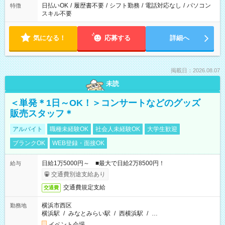
日払いOK
/
履歴書不要
/
シフト勤務
/
電話対応なし
/
パソコン
特徴
スキル不要
気になる！
応募する
詳細へ
掲載日：2026.08.07
未読
＜単発＊1日～OK！＞コンサートなどのグッズ
販売スタッフ＊
アルバイト
職種未経験OK
社会人未経験OK
大学生歓迎
ブランクOK
WEB登録・面接OK
日給1万5000円～ ■最大で日給2万8500円！
給与
交通費別途支給あり
交通費規定支給
交通費
横浜市西区
勤務地
横浜駅
/
みなとみらい駅
/
西横浜駅
/
…
イベント会場