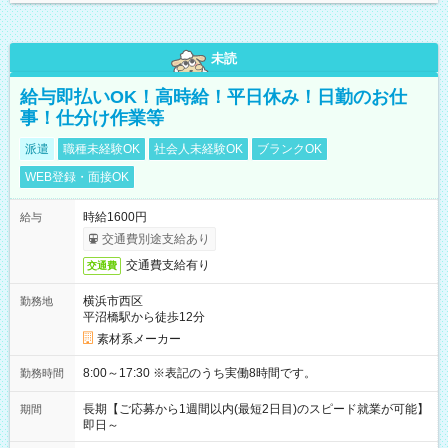
未読
給与即払いOK！高時給！平日休み！日勤のお仕
事！仕分け作業等
派遣
職種未経験OK
社会人未経験OK
ブランクOK
WEB登録・面接OK
時給1600円
給与
交通費別途支給あり
交通費支給有り
交通費
横浜市西区
勤務地
平沼橋駅から徒歩12分
素材系メーカー
8:00～17:30 ※表記のうち実働8時間です。
勤務時間
長期【ご応募から1週間以内(最短2日目)のスピード就業が可能】
期間
即日～