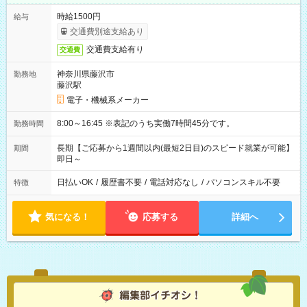
時給1500円
給与
交通費別途支給あり
交通費支給有り
交通費
神奈川県藤沢市
勤務地
藤沢駅
電子・機械系メーカー
8:00～16:45 ※表記のうち実働7時間45分です。
勤務時間
長期【ご応募から1週間以内(最短2日目)のスピード就業が可能】
期間
即日～
日払いOK
/
履歴書不要
/
電話対応なし
/
パソコンスキル不要
特徴
気になる！
応募する
詳細へ