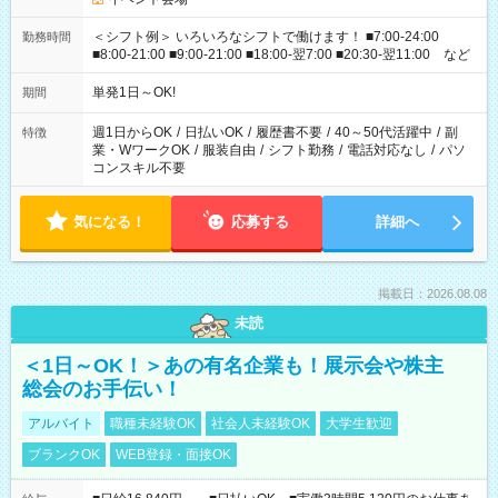
＜シフト例＞ いろいろなシフトで働けます！ ■7:00-24:00
勤務時間
■8:00-21:00 ■9:00-21:00 ■18:00-翌7:00 ■20:30-翌11:00 など
単発1日～OK!
期間
週1日からOK
/
日払いOK
/
履歴書不要
/
40～50代活躍中
/
副
特徴
業・WワークOK
/
服装自由
/
シフト勤務
/
電話対応なし
/
パソ
コンスキル不要
気になる！
応募する
詳細へ
掲載日：2026.08.08
未読
＜1日～OK！＞あの有名企業も！展示会や株主
総会のお手伝い！
アルバイト
職種未経験OK
社会人未経験OK
大学生歓迎
ブランクOK
WEB登録・面接OK