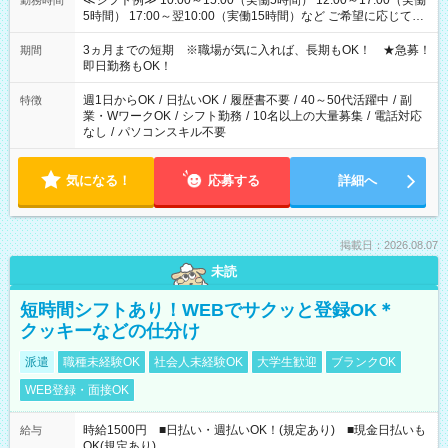
≪シフト例≫ 10:00～15:00（実働5時間） 12:00～17:00（実働
勤務時間
5時間） 17:00～翌10:00（実働15時間）など ご希望に応じて、
働く時間は調整できます！ お気軽に担当へ相談ください！
3ヵ月までの短期 ※職場が気に入れば、長期もOK！ ★急募！
期間
即日勤務もOK！
週1日からOK
/
日払いOK
/
履歴書不要
/
40～50代活躍中
/
副
特徴
業・WワークOK
/
シフト勤務
/
10名以上の大量募集
/
電話対応
なし
/
パソコンスキル不要
気になる！
応募する
詳細へ
掲載日：2026.08.07
未読
短時間シフトあり！WEBでサクッと登録OK＊
クッキーなどの仕分け
派遣
職種未経験OK
社会人未経験OK
大学生歓迎
ブランクOK
WEB登録・面接OK
時給1500円 ■日払い・週払いOK！(規定あり) ■現金日払いも
給与
OK(規定あり)