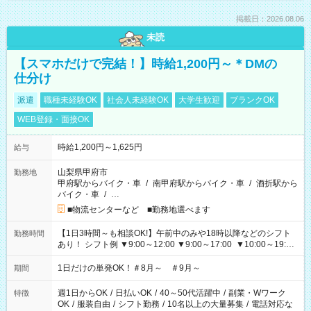
掲載日：2026.08.06
未読
【スマホだけで完結！】時給1,200円～＊DMの
仕分け
派遣
職種未経験OK
社会人未経験OK
大学生歓迎
ブランクOK
WEB登録・面接OK
時給1,200円～1,625円
給与
山梨県甲府市
勤務地
甲府駅からバイク・車
/
南甲府駅からバイク・車
/
酒折駅から
バイク・車
/
…
■物流センターなど ■勤務地選べます
【1日3時間～も相談OK!】午前中のみや18時以降などのシフト
勤務時間
あり！ シフト例 ▼9:00～12:00 ▼9:00～17:00 ▼10:00～19:00
▼18:00～21:00
1日だけの単発OK！＃8月～ ＃9月～
期間
週1日からOK
/
日払いOK
/
40～50代活躍中
/
副業・Wワーク
特徴
OK
/
服装自由
/
シフト勤務
/
10名以上の大量募集
/
電話対応な