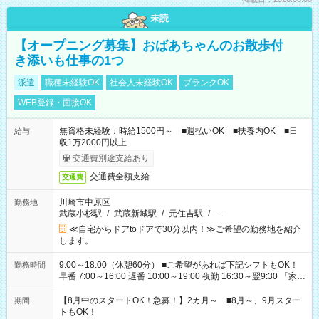
未読
【オープニング募集】おばあちゃんのお散歩付
き添いも仕事の1つ
派遣
職種未経験OK
社会人未経験OK
ブランクOK
WEB登録・面接OK
無資格未経験：時給1500円～ ■週払いOK ■扶養内OK ■日
給与
収1万2000円以上
交通費別途支給あり
交通費全額支給
交通費
川崎市中原区
勤務地
武蔵小杉駅
/
武蔵新城駅
/
元住吉駅
/
…
≪自宅からドアtoドアで30分以内！≫ご希望の勤務地を紹介
します。
9:00～18:00（休憩60分） ■ご希望があれば下記シフトもOK！
勤務時間
早番 7:00～16:00 遅番 10:00～19:00 夜勤 16:30～翌9:30 「家族
と休みを合わせたい」 「余裕を持って夕飯の準備がしたい」
「できれば残業はしたくない」 など、ご希望を教えてください
【8月中のスタートOK！急募！】2カ月～ ■8月～、9月スター
期間
ね。 ※Wワーク希望の方へ 今ご覧のお仕事で希望する勤務時間
トもOK！