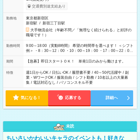
交通費別途支給あり
東京都新宿区
勤務地
新宿駅
/
新宿三丁目駅
大手物流会社（年齢不問／「無理なく続けられる」と好評の
職場です！）
9:00～18:00（実動8時間） 希望の時間帯を選べます！ ＜シフト
勤務時間
例＞ ・8：30～12：00 ・10：00～19：00 ・17：00～22：00
・13：00～22：00 ・22：00～翌6：00 など
【急募】即日スタートＯＫ！ 単発1日のみから働けます。
期間
週1日からOK
/
日払いOK
/
履歴書不要
/
40～50代活躍中
/
副
特徴
業・WワークOK
/
服装自由
/
シフト勤務
/
10名以上の大量募
集
/
電話対応なし
/
パソコンスキル不要
気になる！
応募する
詳細へ
未読
ちいさいかわいいキャラのイベントも！好きな