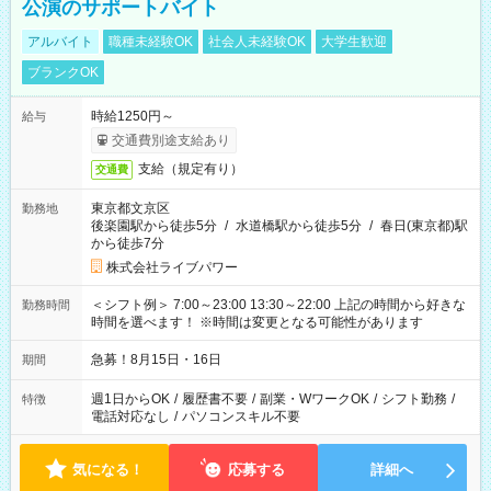
公演のサポートバイト
アルバイト
職種未経験OK
社会人未経験OK
大学生歓迎
ブランクOK
時給1250円～
給与
交通費別途支給あり
支給（規定有り）
交通費
東京都文京区
勤務地
後楽園駅から徒歩5分
/
水道橋駅から徒歩5分
/
春日(東京都)駅
から徒歩7分
株式会社ライブパワー
＜シフト例＞ 7:00～23:00 13:30～22:00 上記の時間から好きな
勤務時間
時間を選べます！ ※時間は変更となる可能性があります
急募！8月15日・16日
期間
週1日からOK
/
履歴書不要
/
副業・WワークOK
/
シフト勤務
/
特徴
電話対応なし
/
パソコンスキル不要
気になる！
応募する
詳細へ