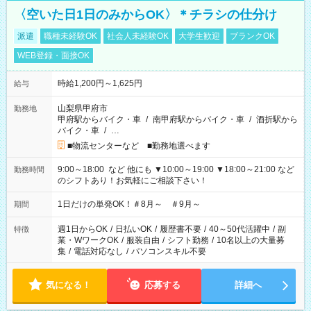
〈空いた日1日のみからOK〉＊チラシの仕分け
派遣
職種未経験OK
社会人未経験OK
大学生歓迎
ブランクOK
WEB登録・面接OK
時給1,200円～1,625円
給与
山梨県甲府市
勤務地
甲府駅からバイク・車
/
南甲府駅からバイク・車
/
酒折駅から
バイク・車
/
…
■物流センターなど ■勤務地選べます
9:00～18:00 など 他にも ▼10:00～19:00 ▼18:00～21:00 など
勤務時間
のシフトあり！お気軽にご相談下さい！
1日だけの単発OK！＃8月～ ＃9月～
期間
週1日からOK
/
日払いOK
/
履歴書不要
/
40～50代活躍中
/
副
特徴
業・WワークOK
/
服装自由
/
シフト勤務
/
10名以上の大量募
集
/
電話対応なし
/
パソコンスキル不要
気になる！
応募する
詳細へ