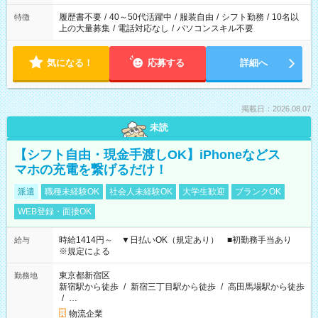
と、もう1つのお仕事の勤務時間。 合計で週40時間を超える場
合は応募できません。
履歴書不要
/
40～50代活躍中
/
服装自由
/
シフト勤務
/
10名以
特徴
上の大量募集
/
電話対応なし
/
パソコンスキル不要
気になる！
応募する
詳細へ
掲載日：2026.08.07
未読
【シフト自由・現金手渡しOK】iPhoneなどス
マホの充電を繋げるだけ！
派遣
職種未経験OK
社会人未経験OK
大学生歓迎
ブランクOK
WEB登録・面接OK
時給1414円～ ▼日払いOK（規定あり） ■初勤務手当あり
給与
※規定による
東京都新宿区
勤務地
新宿駅から徒歩
/
新宿三丁目駅から徒歩
/
高田馬場駅から徒歩
/
…
物流企業