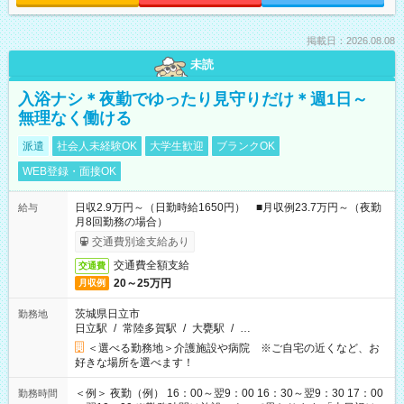
掲載日：2026.08.08
未読
入浴ナシ＊夜勤でゆったり見守りだけ＊週1日～
無理なく働ける
派遣
社会人未経験OK
大学生歓迎
ブランクOK
WEB登録・面接OK
日収2.9万円～（日勤時給1650円） ■月収例23.7万円～（夜勤
給与
月8回勤務の場合）
交通費別途支給あり
交通費全額支給
交通費
20～25万円
月収例
茨城県日立市
勤務地
日立駅
/
常陸多賀駅
/
大甕駅
/
…
＜選べる勤務地＞介護施設や病院 ※ご自宅の近くなど、お
好きな場所を選べます！
＜例＞ 夜勤（例） 16：00～翌9：00 16：30～翌9：30 17：00
勤務時間