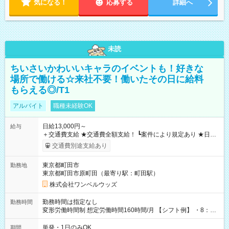
気になる！
応募する
詳細へ
未読
ちいさいかわいいキャラのイベントも！好きな
場所で働ける☆来社不要！働いたその日に給料
もらえる◎/T1
アルバイト
職種未経験OK
日給13,000円～
給与
＋交通費支給 ★交通費全額支給！ ┗案件により規定あり ★日払
いOK！（規定あり） ┗働いたその日に現金GET♪ お仕事後はコ
交通費別途支給あり
ンビニATMから 日払い分を引き落とせます！ 【試用期間】試
用期間なし
東京都町田市
勤務地
東京都町田市原町田（最寄り駅：町田駅）
株式会社ワンベルウッズ
勤務時間は指定なし
勤務時間
変形労働時間制 想定労働時間160時間/月 【シフト例】 ・8：00
～21：00
単発・1日のみOK
期間