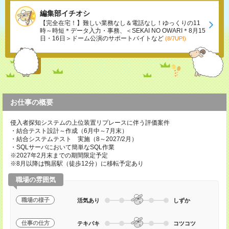
編集部イチオシ
【完全在宅！】難しい業務なし＆電話なし！ゆっくりの11
時～時短＊データ入力・事務、＜SEKAI NO OWARI＊8月15
日・16日＞ドーム公演のサポートバイトなど
(8/7UP!)
お仕事の概要
侵入者探知システムの上位装置リプレースに伴う評価案件
・結合テスト設計～作成（6月中～7月末）
・結合システムテスト 実施（8～2027/2月）
・SQLサーバにおいて簡単なSQL作業
※2027年2月末までの期間限定予定
※8月以降は鴨居駅（徒歩12分）に移転予定あり
職場の雰囲気
職場の様子
活気あり
しずか
仕事の仕方
テキパキ
コツコツ