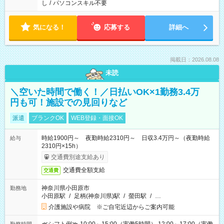
し
/
パソコンスキル不要
気になる！
応募する
詳細へ
掲載日：2026.08.08
未読
＼空いた時間で働く！／日払いOK×1勤務3.4万
円も可！施設での見回りなど
派遣
ブランクOK
WEB登録・面接OK
時給1900円～ 夜勤時給2310円～ 日収3.4万円～（夜勤時給
給与
2310円×15h）
交通費別途支給あり
交通費全額支給
交通費
神奈川県小田原市
勤務地
小田原駅
/
足柄(神奈川県)駅
/
螢田駅
/
…
介護施設や病院 ※ご自宅近辺からご案内可能