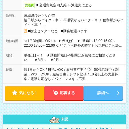
■ 交通費規定内支給 ※派遣先による
交通費
茨城県ひたちなか市
勤務地
勝田駅からバイク・車
/
平磯駅からバイク・車
/
佐和駅からバ
イク・車
/
…
■物流センターなど ■勤務地選べます
＜1日3時間～OK！＞ ▼ 例えば… ▼ 15:00～18:00 15:00～
勤務時間
22:00 17:00～22:00 など こちら以外の時間もお気軽にご相談く
ださい！
単発1日～！ ★勤務開始日や期間はお気軽にご相談くださ
期間
い！ ＃8月～ ＃9月～
週1日からOK
/
日払いOK
/
履歴書不要
/
40～50代活躍中
/
副
特徴
業・WワークOK
/
服装自由
/
シフト勤務
/
10名以上の大量募
集
/
電話対応なし
/
パソコンスキル不要
気になる！
応募する
詳細へ
未読