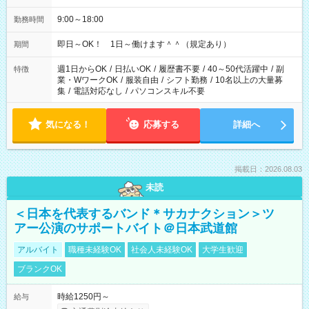
9:00～18:00
勤務時間
即日～OK！ 1日～働けます＾＾（規定あり）
期間
週1日からOK
/
日払いOK
/
履歴書不要
/
40～50代活躍中
/
副
特徴
業・WワークOK
/
服装自由
/
シフト勤務
/
10名以上の大量募
集
/
電話対応なし
/
パソコンスキル不要
気になる！
応募する
詳細へ
掲載日：2026.08.03
未読
＜日本を代表するバンド＊サカナクション＞ツ
アー公演のサポートバイト＠日本武道館
アルバイト
職種未経験OK
社会人未経験OK
大学生歓迎
ブランクOK
時給1250円～
給与