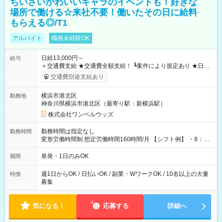
ちいさいかわいいキャラのイベントも！好きな
場所で働ける☆来社不要！働いたその日に給料
もらえる◎/T1
アルバイト
職種未経験OK
日給13,000円～
給与
＋交通費支給 ★交通費全額支給！ ┗案件により規定あり ★日払
いOK！（規定あり） ┗働いたその日に現金GET♪ お仕事後はコ
交通費別途支給あり
ンビニATMから 日払い分を引き落とせます！ 【試用期間】試
用期間なし
横浜市港北区
勤務地
神奈川県横浜市港北区（最寄り駅：新横浜駅）
株式会社ワンベルウッズ
勤務時間は指定なし
勤務時間
変形労働時間制 想定労働時間160時間/月 【シフト例】 ・8：00
～21：00
単発・1日のみOK
期間
週1日からOK / 日払いOK / 副業・WワークOK / 10名以上の大量
特徴
募集
気になる！
応募する
詳細へ