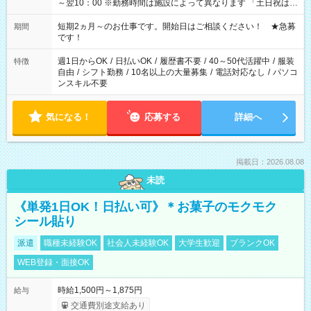
～翌10：00 ※勤務時間は施設によって異なります 「土日祝は休
みたい」 「しっかり稼ぎたい」 「もう少し遅い時間から始めた
い」など ご希望にあったお仕事をご案内いたします。 ※未経験
短期2ヵ月～のお仕事です。開始日はご相談ください！ ★急募
期間
の方の場合は1～2ヶ月間は日中での仕事を経験いただき、 お
です！
仕事に慣れてからの夜勤になります。 ★家庭の都合でお休みが
必要な場合も遠慮なくご相談ください。
週1日からOK
/
日払いOK
/
履歴書不要
/
40～50代活躍中
/
服装
特徴
自由
/
シフト勤務
/
10名以上の大量募集
/
電話対応なし
/
パソコ
ンスキル不要
気になる！
応募する
詳細へ
掲載日：2026.08.08
未読
《単発1日OK！日払い可》＊お菓子のモクモク
シール貼り
派遣
職種未経験OK
社会人未経験OK
大学生歓迎
ブランクOK
WEB登録・面接OK
時給1,500円～1,875円
給与
交通費別途支給あり