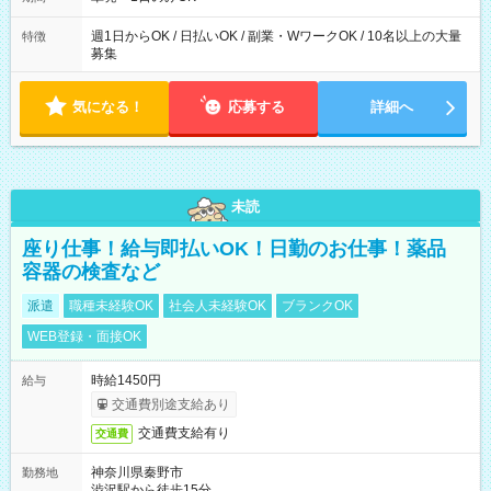
週1日からOK / 日払いOK / 副業・WワークOK / 10名以上の大量
特徴
募集
気になる！
応募する
詳細へ
未読
座り仕事！給与即払いOK！日勤のお仕事！薬品
容器の検査など
派遣
職種未経験OK
社会人未経験OK
ブランクOK
WEB登録・面接OK
時給1450円
給与
交通費別途支給あり
交通費支給有り
交通費
神奈川県秦野市
勤務地
渋沢駅から徒歩15分