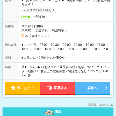
■日給16,840円～ ■日払いOK ■実働3時間5,120円のお仕事あ
給与
ります！
交通費別途支給あり
一部支給
交通費
東京都千代田区
勤務地
東京駅
/
水道橋駅
/
有楽町駅
/
…
株式会社マッシュ
■シフト例 ・07:00～19:30 ・09:00～12:00 ・10:00～17:00 ・
勤務時間
18:00～23:00 ・19:00～07:00 ・20:00～09:00 ・22:00～06:00
etc ★最短で3時間で5,120円のお仕事から 15時間で2万円近く稼
げるお仕事も！ ご希望のお時間に合わせてご紹介！ ※シフトは
■１日のみ・1回だけお仕事OK！
期間
現場によって異なります。 ※勿論、休憩時間はあるのでご安心
ください！
週1日からOK
/
日払いOK
/
履歴書不要
/
副業・WワークOK
/
シ
特徴
フト勤務
/
10名以上の大量募集
/
電話対応なし
/
パソコンスキ
ル不要
気になる！
応募する
詳細へ
掲載日：2026.07.27
未読