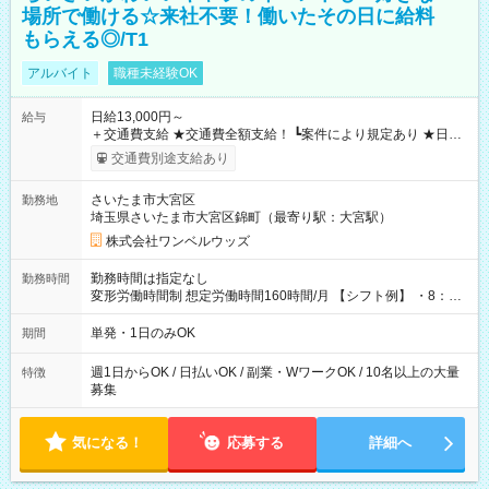
場所で働ける☆来社不要！働いたその日に給料
もらえる◎/T1
アルバイト
職種未経験OK
日給13,000円～
給与
＋交通費支給 ★交通費全額支給！ ┗案件により規定あり ★日払
いOK！（規定あり） ┗働いたその日に現金GET♪ お仕事後はコ
交通費別途支給あり
ンビニATMから 日払い分を引き落とせます！ 【試用期間】試
用期間なし
さいたま市大宮区
勤務地
埼玉県さいたま市大宮区錦町（最寄り駅：大宮駅）
株式会社ワンベルウッズ
勤務時間は指定なし
勤務時間
変形労働時間制 想定労働時間160時間/月 【シフト例】 ・8：00
～21：00
単発・1日のみOK
期間
週1日からOK / 日払いOK / 副業・WワークOK / 10名以上の大量
特徴
募集
気になる！
応募する
詳細へ