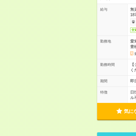
無
給与
18
交
愛
勤務地
豊
【シ
勤務時間
く
即
期間
日
特徴
ル
気に