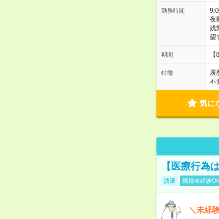
9:
勤務時間
夜
残
望
【
期間
履
特徴
不
気に
【医療行為は
派遣
職種未経験O
＼未経験