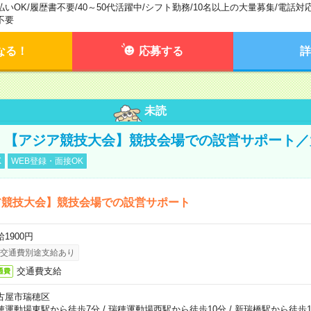
払いOK
/
履歴書不要
/
40～50代活躍中
/
シフト勤務
/
10名以上の大量募集
/
電話対
不要
なる！
応募する
詳
未読
円！【アジア競技大会】競技会場での設営サポート
K
WEB登録・面接OK
ア競技大会】競技会場での設営サポート
1900円
交通費別途支給あり
交通費支給
通費
古屋市瑞穂区
穂運動場東駅から徒歩7分
/
瑞穂運動場西駅から徒歩10分
/
新瑞橋駅から徒歩1