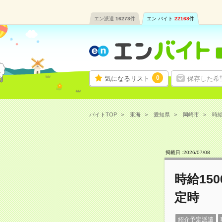
エン派遣
16273
件
エン バイト
22168
件
0
気になるリスト
保存した希
バイトTOP
東海
愛知県
岡崎市
時給
掲載日 :
2026
/
07
/
08
時給15
定時
紹介予定派遣