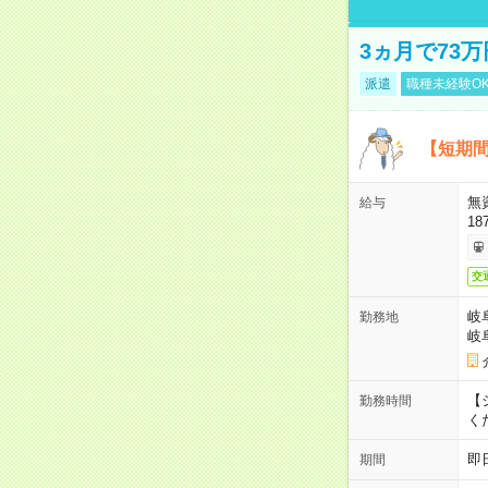
3ヵ月で73
派遣
職種未経験O
【短期間
無
給与
18
交
岐
勤務地
岐
【シ
勤務時間
く
即
期間