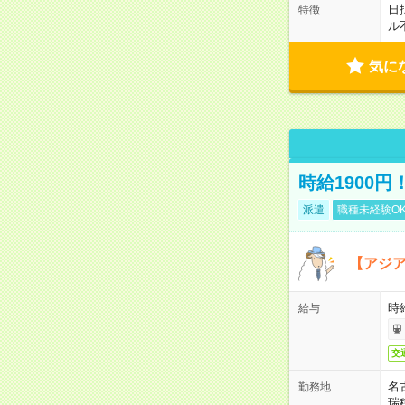
日
特徴
ル
気に
時給1900
派遣
職種未経験O
【アジ
時給
給与
交
名
勤務地
瑞