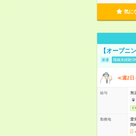
気に
【オープニン
派遣
職種未経験O
≪週2日
無
給与
交
愛
勤務地
岡