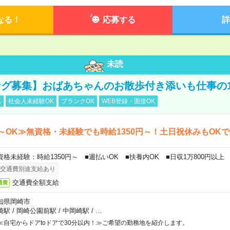
なる！
応募する
詳
未読
グ募集】おばあちゃんのお散歩付き添いも仕事の
K
社会人未経験OK
ブランクOK
WEB登録・面接OK
～OK≫無資格・未経験でも時給1350円～！土日祝休みもOK
資格未経験：時給1350円～ ■週払いOK ■扶養内OK ■日収1万800円以上
交通費別途支給あり
交通費全額支給
通費
知県岡崎市
崎駅
/
岡崎公園前駅
/
中岡崎駅
/
…
≪自宅からドアtoドアで30分以内！≫ご希望の勤務地を紹介します。