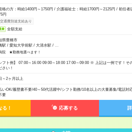
資格の方：時給1400円～1750円 / 介護福祉士：時給1700円～2125円 / 初任
75円
交通費別途支給あり
全額支給
通費
知県豊橋市
橋駅
/
愛知大学前駅
/
大清水駅
/
…
病院 ★勤務地選べます！
フト例】 07:00～16:00 09:00～18:00 17:00～09:00 ※ 上記は一例で
ださい！
日～2ヶ月以上
払いOK
/
履歴書不要
/
40～50代活躍中
/
シフト勤務
/
10名以上の大量募集
/
電話対
不要
なる！
応募する
詳