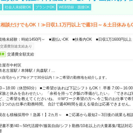
K
社会人未経験OK
ブランクOK
WEB登録・面接OK
相談だけでもOK！≫日収1.1万円以上で週3日～＆土日休みも
資格未経験：時給1450円～ ■週払いOK ■扶養内OK ■日収1万1600円以上
交通費別途支給あり
交通費全額支給
通費
古屋市中村区
鉄名古屋駅
/
本陣駅
/
烏森駅
/
…
≪自宅からドアtoドアで30分以内！≫ご希望の勤務地を紹介します。
00～18:00（休憩60分） ■ご希望があれば下記シフトもOK！ 早番 7:00～16:00 遅
家族と休みを合わせたい」 「余裕を持って夕飯の準備がしたい」 「できれば
ど、ご希望を教えてくださいね。 ※Wワーク希望の方へ 今ご覧のお仕事で希
う1つのお仕事の勤務時間。 合計で週40時間を超える場合は応募できません。
現在も積極採用中！急募！】2カ月～ ■ご応募から最短2～3日後の就業も相
歴書不要
/
40～50代活躍中
/
服装自由
/
シフト勤務
/
10名以上の大量募集
/
電話対応
要