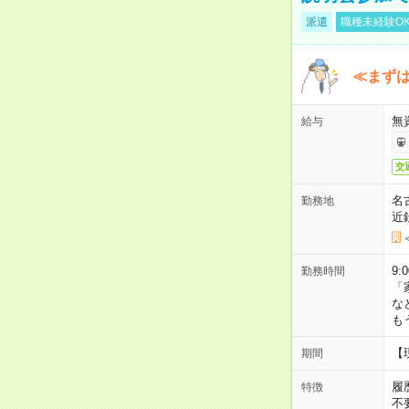
派遣
職種未経験O
≪まずは
無
給与
交
名
勤務地
近
9:
勤務時間
「
な
も
【
期間
履
特徴
不