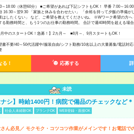
00～18:00（休憩60分） ■ご希望があれば下記シフトもOK！ 早番 7:00～16:00 遅
勤 16:30～翌9:30 「家族と休みを合わせたい」 「余裕を持って夕飯の準備
業はしたくない」 など、ご希望を教えてくださいね。 ※Wワーク希望の方へ
する勤務時間と、もう1つのお仕事の勤務時間。 合計で週40時間を超える場
8月中のスタートOK！急募！】2カ月～ ■8月～、9月スタートもOK！
歴書不要
/
40～50代活躍中
/
服装自由
/
シフト勤務
/
10名以上の大量募集
/
電話対応
要
なる！
応募する
詳
未読
ナシ】時給1400円！病院で備品のチェックなど＊
K
社会人未経験OK
ブランクOK
WEB登録・面接OK
さん必見／ モクモク・コツコツ作業がメインです！お電話で