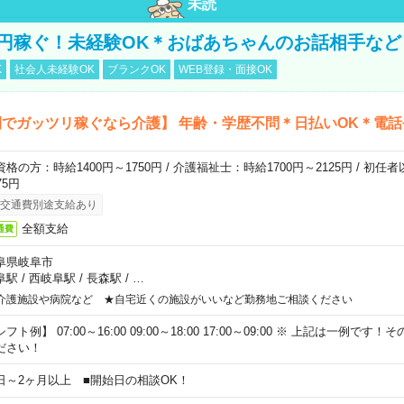
未読
万円稼ぐ！未経験OK＊おばあちゃんのお話相手など
K
社会人未経験OK
ブランクOK
WEB登録・面接OK
でガッツリ稼ぐなら介護】 年齢・学歴不問＊日払いOK＊電話
資格の方：時給1400円～1750円 / 介護福祉士：時給1700円～2125円 / 初任
75円
交通費別途支給あり
全額支給
通費
阜県岐阜市
阜駅
/
西岐阜駅
/
長森駅
/
…
介護施設や病院など ★自宅近くの施設がいいなど勤務地ご相談ください
フト例】 07:00～16:00 09:00～18:00 17:00～09:00 ※ 上記は一例で
ださい！
日～2ヶ月以上 ■開始日の相談OK！