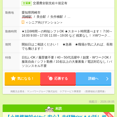
交通費全額支給※規定有
交通費
愛知県岡崎市
勤務地
岡崎駅
/
美合駅
/
矢作橋駅
/
…
＜シニア向けマンション＞
★1日6時間～の時短シフトOK ★スタート時間選べます！ 7:00～
勤務時間
16:00 9:00～17:00 11:00～19:00 など 残業なし！ ※Wワークの
場合、他のお仕事と合わせ週40時間超の就業はご案内できませ
ん ※法令に基づき、週20時間以上勤務は社会保険への加入対象
開始日はご相談ください！ ★急募 ★職場が気に入れば、長期
期間
となります ※労働者派遣法（日雇い派遣の原則禁止）により、
でも働けます！
短時間・短期間の就業はご案内が難しい場合があります
日払いOK
/
履歴書不要
/
40～50代活躍中
/
副業・WワークOK
/
特徴
服装自由
/
シフト勤務
/
10名以上の大量募集
/
電話対応なし
/
パ
ソコンスキル不要
気になる！
応募する
詳細へ
掲載元企業名
マンパワーグループ株式会社 ケアサービス事業部 （医療福祉介護関連）
掲載日：2026.08.05
未読
NEW