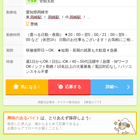
全額支給
交通費
愛知県岡崎市
勤務地
東
岡崎駅
/
岡崎駅
/
中
岡崎駅
/
…
豊橋
（選べる日勤・夜勤） ▼20：00～翌5：00／21：00～翌6：
勤務時間
00 など（休憩1h） 日勤のお仕事もございます！お気軽にご相談
ください！
研修後即日～OK ★短期・長期の就業も大歓迎＃急募
期間
週1日からOK
/
日払いOK
/
40～50代活躍中
/
副業・Wワーク
特徴
OK
/
シフト勤務
/
10名以上の大量募集
/
電話対応なし
/
パソコ
ンスキル不要
気になる！
応募する
詳細へ
掲載元企業名
テイケイ株式会社 【東海エリア】
興味のあるバイト
は、とりあえず保存しよう♪
保存した求人は、後からまとめて応募できるよ。
企業からアプローチが届くことも！