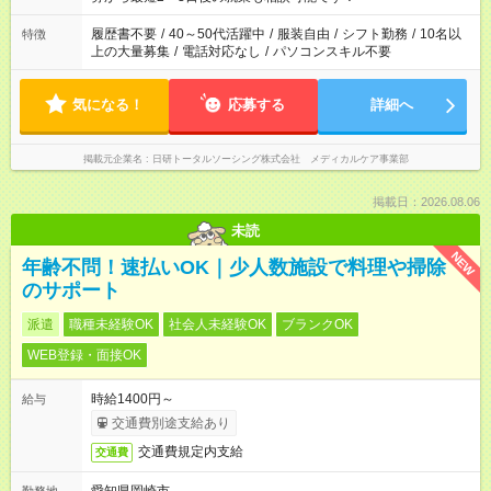
の勤務時間。 合計で週40時間を超える場合は応募できません。
履歴書不要
/
40～50代活躍中
/
服装自由
/
シフト勤務
/
10名以
特徴
上の大量募集
/
電話対応なし
/
パソコンスキル不要
気になる！
応募する
詳細へ
掲載元企業名
日研トータルソーシング株式会社 メディカルケア事業部
掲載日：2026.08.06
未読
NEW
年齢不問！速払いOK｜少人数施設で料理や掃除
のサポート
派遣
職種未経験OK
社会人未経験OK
ブランクOK
WEB登録・面接OK
時給1400円～
給与
交通費別途支給あり
交通費規定内支給
交通費