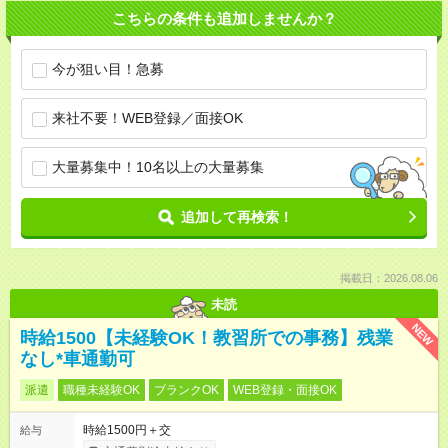
こちらの条件も追加しませんか？
今が狙い目！急募
来社不要！WEB登録／面接OK
大量募集中！10名以上の大量募集
追加して再検索！
掲載日：2026.08.06
未読
NEW
時給1500【未経験OK！教習所での事務】残業
なし*車通勤可
派遣
職種未経験OK
ブランクOK
WEB登録・面接OK
時給1500円＋交
給与