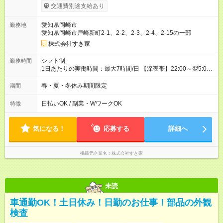
給（22時～翌5時）：1,688円 【オープン手当期間】
交通費別途支給あり
2026/09/01~2026/11/30 【試用期間】試用期間あり 試用期間の
長さ：1ヶ月 雇用形態、給与は本採用時と同じです。 試用期間
愛知県岡崎市
勤務地
の実態は30日（※条件変更なし）ですが、切り上げで一ヶ月と
愛知県岡崎市戸崎新町2-1、2-2、2-3、2-4、2-15の一部
させていただきます。 研修制度あり：15時間(研修中も同時給）
株式会社すき家
シフト制
勤務時間
1日あたりの実働時間：最大7時間/日 【深夜帯】22:00～翌5:00
週2日～・1日2h～OK◎ ※22:00から翌5:00までは18歳以上の方
のみ勤務可能です（18歳未満の深夜業務禁止のため） ★深夜で
春・夏・冬休み期間限定
期間
も安心して働けます★ すき家では、ワンオペを禁止していま
す。 必ず、2名以上での勤務を行いますので、安心して働けま
日払いOK / 副業・WワークOK
特徴
す。
気になる！
応募する
詳細へ
掲載元企業名
株式会社すき家
未読
車通勤OK！土日休み！日勤のお仕事！部品の外観
検査