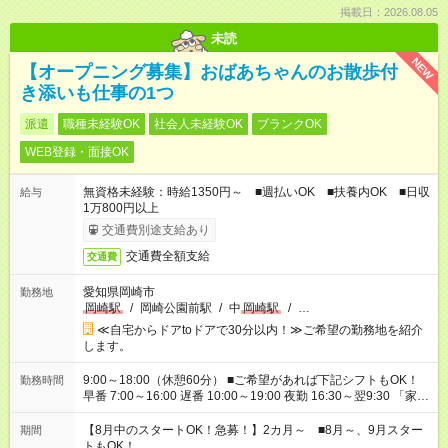
掲載日：2026.08.05
未読
NEW
【オープニング募集】おばあちゃんのお散歩付
き添いも仕事の1つ
派遣
職種未経験OK
社会人未経験OK
ブランクOK
WEB登録・面接OK
無資格未経験：時給1350円～ ■週払いOK ■扶養内OK ■日収
給与
1万800円以上
交通費別途支給あり
交通費全額支給
交通費
愛知県岡崎市
勤務地
岡崎駅
/
岡崎公園前駅
/
中
岡崎駅
/
…
≪自宅からドアtoドアで30分以内！≫ご希望の勤務地を紹介
します。
9:00～18:00（休憩60分） ■ご希望があれば下記シフトもOK！
勤務時間
早番 7:00～16:00 遅番 10:00～19:00 夜勤 16:30～翌9:30 「家族
と休みを合わせたい」 「余裕を持って夕飯の準備がしたい」
「できれば残業はしたくない」 など、ご希望を教えてください
【8月中のスタートOK！急募！】2カ月～ ■8月～、9月スター
期間
ね。 ※Wワーク希望の方へ 今ご覧のお仕事で希望する勤務時間
トもOK！