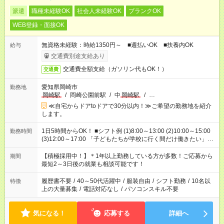
派遣
職種未経験OK
社会人未経験OK
ブランクOK
WEB登録・面接OK
無資格未経験：時給1350円～ ■週払いOK ■扶養内OK
給与
交通費別途支給あり
交通費全額支給（ガソリン代もOK！）
交通費
愛知県岡崎市
勤務地
岡崎駅
/
岡崎公園前駅
/
中
岡崎駅
/
…
≪自宅からドアtoドアで30分以内！≫ご希望の勤務地を紹介
します。
1日5時間からOK！ ■シフト例 (1)8:00～13:00 (2)10:00～15:00
勤務時間
(3)12:00～17:00 「子どもたちが学校に行く間だけ働きたい」
「余裕を持って夕飯の準備がしたい」 「午前中は働いて、午後
はプライベートの時間にしたい」 など、ご希望を教えてくださ
【積極採用中！】＊1年以上勤務している方が多数！ご応募から
期間
いね。 ※Wワーク希望の方へ 今ご覧のお仕事で希望する勤務時
最短2～3日後の就業も相談可能です！
間と、もう1つのお仕事の勤務時間。 合計で週40時間を超える
場合は応募できません。
履歴書不要
/
40～50代活躍中
/
服装自由
/
シフト勤務
/
10名以
特徴
上の大量募集
/
電話対応なし
/
パソコンスキル不要
気になる！
応募する
詳細へ