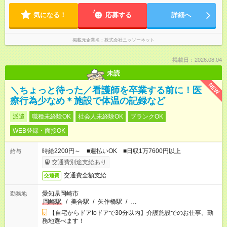
気になる！
応募する
詳細へ
掲載元企業名
株式会社ニッソーネット
掲載日：2026.08.04
未読
NEW
＼ちょっと待った／看護師を卒業する前に！医
療行為少なめ＊施設で体温の記録など
派遣
職種未経験OK
社会人未経験OK
ブランクOK
WEB登録・面接OK
時給2200円～ ■週払いOK ■日収1万7600円以上
給与
交通費別途支給あり
交通費全額支給
交通費
愛知県岡崎市
勤務地
岡崎駅
/
美合駅
/
矢作橋駅
/
…
【自宅からドアtoドアで30分以内】介護施設でのお仕事。勤
務地選べます！