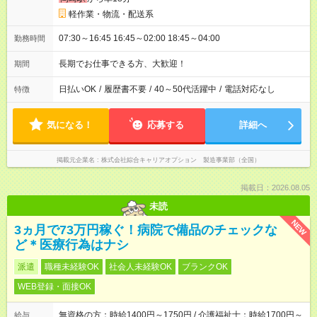
軽作業・物流・配送系
07:30～16:45 16:45～02:00 18:45～04:00
勤務時間
長期でお仕事できる方、大歓迎！
期間
日払いOK
/
履歴書不要
/
40～50代活躍中
/
電話対応なし
特徴
気になる！
応募する
詳細へ
掲載元企業名
株式会社綜合キャリアオプション 製造事業部（全国）
掲載日：2026.08.05
未読
NEW
3ヵ月で73万円稼ぐ！病院で備品のチェックな
ど＊医療行為はナシ
派遣
職種未経験OK
社会人未経験OK
ブランクOK
WEB登録・面接OK
無資格の方：時給1400円～1750円 / 介護福祉士：時給1700円～
給与