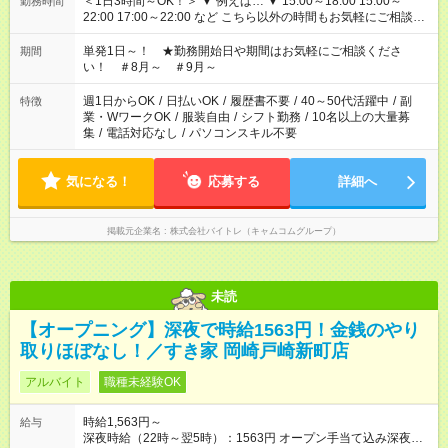
＜1日3時間～OK！＞ ▼ 例えば… ▼ 15:00～18:00 15:00～
勤務時間
22:00 17:00～22:00 など こちら以外の時間もお気軽にご相談く
ださい！
単発1日～！ ★勤務開始日や期間はお気軽にご相談くださ
期間
い！ ＃8月～ ＃9月～
週1日からOK
/
日払いOK
/
履歴書不要
/
40～50代活躍中
/
副
特徴
業・WワークOK
/
服装自由
/
シフト勤務
/
10名以上の大量募
集
/
電話対応なし
/
パソコンスキル不要
気になる！
応募する
詳細へ
掲載元企業名
株式会社バイトレ（キャムコムグループ）
未読
【オープニング】深夜で時給1563円！金銭のやり
取りほぼなし！／すき家 岡崎戸崎新町店
アルバイト
職種未経験OK
時給1,563円～
給与
深夜時給（22時～翌5時）：1563円 オープン手当て込み深夜時