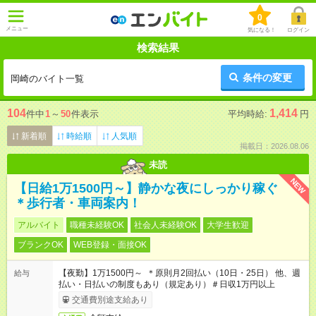
0
メニュー
気になる！
ログイン
検索結果
条件の変更
岡崎のバイト一覧
104
1,414
件中
1
～
50
件表示
平均時給:
円
新着順
時給順
人気順
掲載日：2026.08.06
未読
NEW
【日給1万1500円～】静かな夜にしっかり稼ぐ
＊歩行者・車両案内！
アルバイト
職種未経験OK
社会人未経験OK
大学生歓迎
ブランクOK
WEB登録・面接OK
【夜勤】1万1500円～ ＊原則月2回払い（10日・25日） 他、週
給与
払い・日払いの制度もあり（規定あり）＃日収1万円以上
交通費別途支給あり