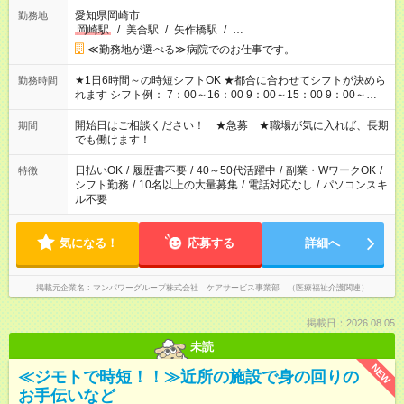
愛知県岡崎市
勤務地
岡崎駅
/
美合駅
/
矢作橋駅
/
…
≪勤務地が選べる≫病院でのお仕事です。
★1日6時間～の時短シフトOK ★都合に合わせてシフトが決めら
勤務時間
れます シフト例： 7：00～16：00 9：00～15：00 9：00～
18：00 11：00～20：00 など ※Wワークの場合、他のお仕事と
合わせ週40時間超の就業はご案内できません ※法令に基づき、
開始日はご相談ください！ ★急募 ★職場が気に入れば、長期
期間
週20時間以上勤務は社会保険への加入対象となります ※労働者
でも働けます！
派遣法（日雇い派遣の原則禁止）により、短時間・短期間の就
業はご案内が難しい場合があります
日払いOK
/
履歴書不要
/
40～50代活躍中
/
副業・WワークOK
/
特徴
シフト勤務
/
10名以上の大量募集
/
電話対応なし
/
パソコンスキ
ル不要
気になる！
応募する
詳細へ
掲載元企業名
マンパワーグループ株式会社 ケアサービス事業部 （医療福祉介護関連）
掲載日：2026.08.05
未読
NEW
≪ジモトで時短！！≫近所の施設で身の回りの
お手伝いなど