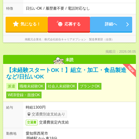
日払いOK
/
履歴書不要
/
電話対応なし
特徴
気になる！
応募する
詳細へ
掲載元企業名
株式会社綜合キャリアオプション 製造事業部（全国）
掲載日：2026.08.05
未読
NEW
【未経験スタートOK！】組立・加工・食品製造
など/日払いOK
派遣
職種未経験OK
社会人未経験OK
ブランクOK
WEB登録・面接OK
時給1300円
給与
交通費別途支給あり
交通費規定内支給
交通費
愛知県西尾市
勤務地
岡崎駅
から車18分