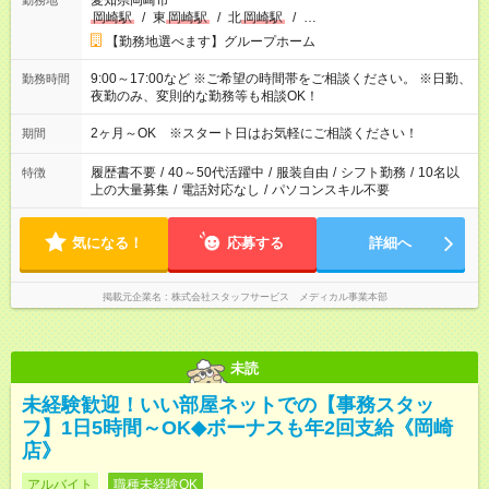
愛知県岡崎市
勤務地
岡崎駅
/
東
岡崎駅
/
北
岡崎駅
/
…
【勤務地選べます】グループホーム
9:00～17:00など ※ご希望の時間帯をご相談ください。 ※日勤、
勤務時間
夜勤のみ、変則的な勤務等も相談OK！
2ヶ月～OK ※スタート日はお気軽にご相談ください！
期間
履歴書不要
/
40～50代活躍中
/
服装自由
/
シフト勤務
/
10名以
特徴
上の大量募集
/
電話対応なし
/
パソコンスキル不要
気になる！
応募する
詳細へ
掲載元企業名
株式会社スタッフサービス メディカル事業本部
未読
未経験歓迎！いい部屋ネットでの【事務スタッ
フ】1日5時間～OK◆ボーナスも年2回支給《岡崎
店》
アルバイト
職種未経験OK