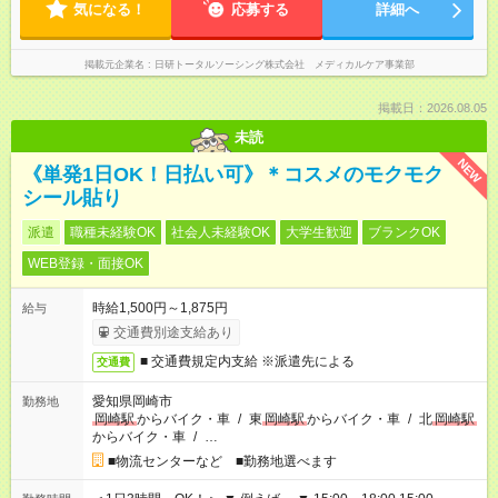
気になる！
応募する
詳細へ
掲載元企業名
日研トータルソーシング株式会社 メディカルケア事業部
掲載日：2026.08.05
未読
NEW
《単発1日OK！日払い可》＊コスメのモクモク
シール貼り
派遣
職種未経験OK
社会人未経験OK
大学生歓迎
ブランクOK
WEB登録・面接OK
時給1,500円～1,875円
給与
交通費別途支給あり
■ 交通費規定内支給 ※派遣先による
交通費
愛知県岡崎市
勤務地
岡崎駅
からバイク・車
/
東
岡崎駅
からバイク・車
/
北
岡崎駅
からバイク・車
/
…
■物流センターなど ■勤務地選べます