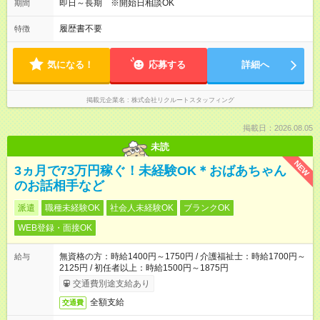
即日～長期 ※開始日相談OK
期間
履歴書不要
特徴
気になる！
応募する
詳細へ
掲載元企業名
株式会社リクルートスタッフィング
掲載日：2026.08.05
未読
NEW
3ヵ月で73万円稼ぐ！未経験OK＊おばあちゃん
のお話相手など
派遣
職種未経験OK
社会人未経験OK
ブランクOK
WEB登録・面接OK
無資格の方：時給1400円～1750円 / 介護福祉士：時給1700円～
給与
2125円 / 初任者以上：時給1500円～1875円
交通費別途支給あり
全額支給
交通費