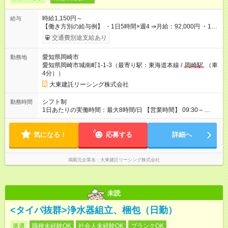
時給1,150円～
給与
【働き方別の給与例】 ・1日5時間×週4 ⇒月給：92,000円 ・1日
8時間×週5 ⇒月給：184,000円 ☆ライフスタイルに合わせて柔軟
交通費別途支給あり
に働けます！ 《昇給》 あり※会社業績による 《賞与》 年2回あ
り※会社業績による 《プラスで支給される手当》 ●交通費(上限
愛知県岡崎市
勤務地
月4万円) ●資格手当(宅地建物取引士：1万円/月) 【試用期間】試
愛知県岡崎市城南町1-1-3（最寄り駅：東海道本線 /
岡崎駅
（車
用期間なし
4分））
大東建託リーシング株式会社
シフト制
勤務時間
1日あたりの実働時間：最大8時間/日 【営業時間】 09:30～
18:30 ★上記時間内で1日5時間～勤務OK ＼ライフスタイルに合
わせて働けます／ ・土日祝だけの勤務 ・短時間勤務 など お気
気になる！
軽にご相談ください！ ◆1か月ごとのシフト提出制 ◆業務特性お
応募する
詳細へ
よび秘密保持の観点から副業・Wワークはご遠慮いただいており
ます。
掲載元企業名
大東建託リーシング株式会社
未読
<タイパ抜群>浄水器組立、梱包（日勤）
派遣
職種未経験OK
社会人未経験OK
ブランクOK