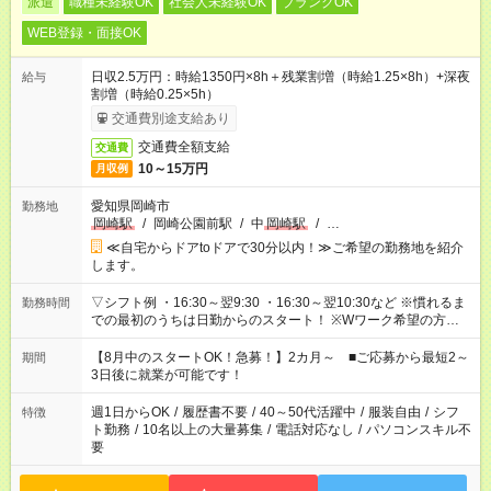
派遣
職種未経験OK
社会人未経験OK
ブランクOK
WEB登録・面接OK
日収2.5万円：時給1350円×8h＋残業割増（時給1.25×8h）+深夜
給与
割増（時給0.25×5h）
交通費別途支給あり
交通費全額支給
交通費
10～15万円
月収例
愛知県岡崎市
勤務地
岡崎駅
/
岡崎公園前駅
/
中
岡崎駅
/
…
≪自宅からドアtoドアで30分以内！≫ご希望の勤務地を紹介
します。
▽シフト例 ・16:30～翌9:30 ・16:30～翌10:30など ※慣れるま
勤務時間
での最初のうちは日勤からのスタート！ ※Wワーク希望の方へ
今ご覧のお仕事で希望する勤務時間と、もう1つのお仕事の勤務
時間。 合計で週40時間を超える場合は応募できません。
【8月中のスタートOK！急募！】2カ月～ ■ご応募から最短2～
期間
3日後に就業が可能です！
週1日からOK
/
履歴書不要
/
40～50代活躍中
/
服装自由
/
シフ
特徴
ト勤務
/
10名以上の大量募集
/
電話対応なし
/
パソコンスキル不
要