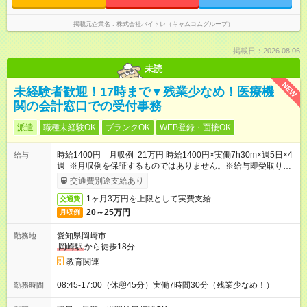
掲載元企業名
株式会社バイトレ（キャムコムグループ）
掲載日：2026.08.06
未読
NEW
未経験者歓迎！17時まで▼残業少なめ！医療機
関の会計窓口での受付事務
派遣
職種未経験OK
ブランクOK
WEB登録・面接OK
時給1400円 月収例 21万円 時給1400円×実働7h30m×週5日×4
給与
週 ※月収例を保証するものではありません。※給与即受取りサ
ービス利用可（利用条件有）
交通費別途支給あり
1ヶ月3万円を上限として実費支給
交通費
20～25万円
月収例
愛知県岡崎市
勤務地
岡崎駅
から徒歩18分
教育関連
08:45-17:00（休憩45分）実働7時間30分（残業少なめ！）
勤務時間