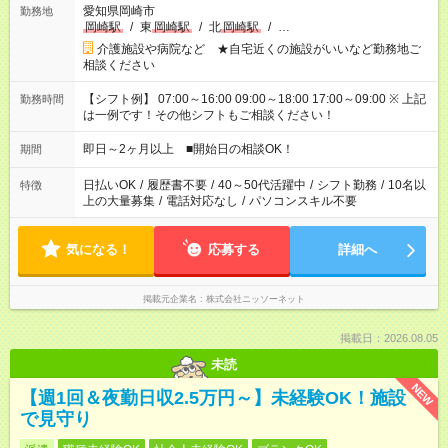
愛知県岡崎市
勤務地
岡崎駅
/
東
岡崎駅
/
北
岡崎駅
/
…
介護施設や病院など ★自宅近くの施設がいいなど勤務地ご
相談ください
【シフト例】 07:00～16:00 09:00～18:00 17:00～09:00 ※ 上記
勤務時間
は一例です！その他シフトもご相談ください！
即日～2ヶ月以上 ■開始日の相談OK！
期間
日払いOK
/
履歴書不要
/
40～50代活躍中
/
シフト勤務
/
10名以
特徴
上の大量募集
/
電話対応なし
/
パソコンスキル不要
気になる！
応募する
詳細へ
掲載元企業名
株式会社ニッソーネット
掲載日：2026.08.05
未読
NEW
【週1回＆夜勤日収2.5万円～】未経験OK！施設
で見守り