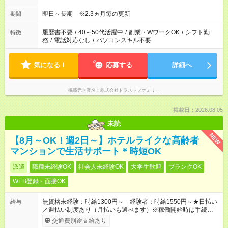
15：10 10分 ★ ★…給与の発生するサービス休憩となります
即日～長期 ※2.3ヵ月毎の更新
期間
履歴書不要
/
40～50代活躍中
/
副業・WワークOK
/
シフト勤
特徴
務
/
電話対応なし
/
パソコンスキル不要
気になる！
応募する
詳細へ
掲載元企業名
株式会社トラストファミリー
掲載日：2026.08.05
未読
NEW
【8月～OK！週2日～】ホテルライクな高齢者
マンションで生活サポート＊時短OK
派遣
職種未経験OK
社会人未経験OK
大学生歓迎
ブランクOK
WEB登録・面接OK
無資格未経験：時給1300円～ 経験者：時給1550円～★日払い
給与
／週払い制度あり（月払いも選べます）※稼働開始時は手続き完
了次第のお支払いとなります。
交通費別途支給あり