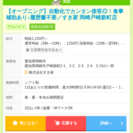
未読
【オープニング】自動化でカンタン接客◎！食事
補助あり♪履歴書不要／すき家 岡崎戸崎新町店
アルバイト
職種未経験OK
時給1,150円～
給与
通常時給（5時～22時）：1250円 深夜時給（22時～翌5時）：
1563円 高校生時給：1150円 【オープン手当】時給＋100円 └
交通費別途支給あり
オープン手当て込み通常時給（5時～22時）：1,350円 └オー
プン手当て込み深夜時給（22時～翌5時）：1,688円 └オープ
愛知県岡崎市
勤務地
ン手当て込み高校生時給：1250円 【オープン手当期間】
愛知県岡崎市戸崎新町2-1、2-2、2-3、2-4、2-15の一部
2026/09/01~2026/11/30 【特別手当】早朝手当（5：00-9：
00）時給+150円 【試用期間】試用期間あり 試用期間の長さ：1
株式会社すき家
ヶ月 雇用形態、給与は本採用時と同じです。 試用期間の実態は
30日（※条件変更なし）ですが、切り上げで一ヶ月とさせてい
シフト制
勤務時間
ただきます。 研修制度あり：15時間(研修中も同時給）
1日あたりの実働時間：最大8時間/日 0:00-24:00 週2日～・1日
2h～OK ＜シフト例＞ 〇朝帯 5:00-9:00 〇昼帯 9:00-14:00 〇午
後帯 14:00-18:00 〇夜帯 18:00-22:00 〇深夜帯 22:00-翌5:00 基
春・夏・冬休み期間限定
期間
本は固定シフトですが家庭の都合などイレギュラーには対応し
ます♪
日払いOK / 副業・WワークOK
特徴
気になる！
応募する
詳細へ