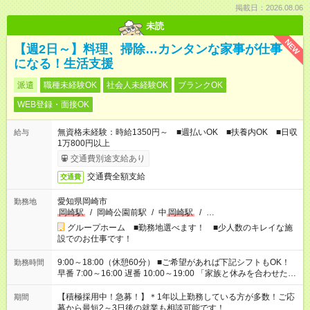
掲載日：2026.08.06
未読
NEW
【週2日～】料理、掃除…カンタンな家事が仕事
になる！生活支援
派遣
職種未経験OK
社会人未経験OK
ブランクOK
WEB登録・面接OK
無資格未経験：時給1350円～ ■週払いOK ■扶養内OK ■日収
給与
1万800円以上
交通費別途支給あり
交通費全額支給
交通費
愛知県岡崎市
勤務地
岡崎駅
/
岡崎公園前駅
/
中
岡崎駅
/
…
グループホーム ■勤務地選べます！ ■少人数のキレイな施
設でのお仕事です！
9:00～18:00（休憩60分） ■ご希望があれば下記シフトもOK！
勤務時間
早番 7:00～16:00 遅番 10:00～19:00 「家族と休みを合わせた
い」 「余裕を持って夕飯の準備がしたい」 「できれば残業はし
たくない」 など、ご希望を教えてくださいね。 ※Wワーク希望
【積極採用中！急募！】＊1年以上勤務している方が多数！ご応
期間
の方へ 今ご覧のお仕事で希望する勤務時間と、もう1つのお仕事
募から最短2～3日後の就業も相談可能です！