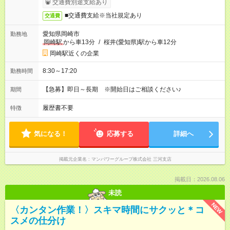
交通費別途支給あり
■交通費支給※当社規定あり
交通費
愛知県岡崎市
勤務地
岡崎駅
から車13分
/
桜井(愛知県)駅から車12分
岡崎駅近くの企業
8:30～17:20
勤務時間
【急募】即日～長期 ※開始日はご相談ください♪
期間
履歴書不要
特徴
気になる！
応募する
詳細へ
掲載元企業名
マンパワーグループ株式会社 三河支店
掲載日：2026.08.06
未読
NEW
〈カンタン作業！〉スキマ時間にサクッと＊コ
スメの仕分け