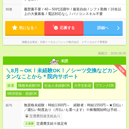
と、もう1つのお仕事の勤務時間。 合計で週40時間を超える場
合は応募できません。
履歴書不要
/
40～50代活躍中
/
服装自由
/
シフト勤務
/
10名以
特徴
上の大量募集
/
電話対応なし
/
パソコンスキル不要
気になる！
応募する
詳細へ
掲載元企業名
日研トータルソーシング株式会社 メディカルケア事業部
掲載日：2026.08.05
未読
NEW
＼8月～OK！未経験OK！／シーツ交換などカン
タンなことから＊院内サポート
派遣
職種未経験OK
社会人未経験OK
大学生歓迎
ブランクOK
WEB登録・面接OK
無資格未経験：時給1300円～ 経験者：時給1550円～★日払い
給与
／週払い制度あり（月払いも選べます）※稼働開始時は手続き完
了次第のお支払いとなります。
交通費別途支給あり
交通費支給※規定有
交通費