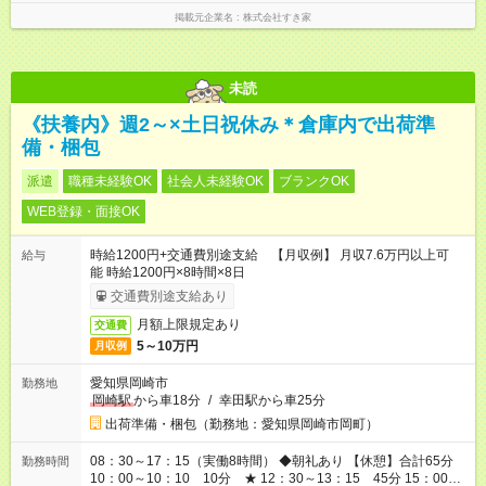
掲載元企業名
株式会社すき家
未読
《扶養内》週2～×土日祝休み＊倉庫内で出荷準
備・梱包
派遣
職種未経験OK
社会人未経験OK
ブランクOK
WEB登録・面接OK
時給1200円+交通費別途支給 【月収例】 月収7.6万円以上可
給与
能 時給1200円×8時間×8日
交通費別途支給あり
月額上限規定あり
交通費
5～10万円
月収例
愛知県岡崎市
勤務地
岡崎駅
から車18分
/
幸田駅から車25分
出荷準備・梱包（勤務地：愛知県岡崎市岡町）
08：30～17：15（実働8時間） ◆朝礼あり 【休憩】合計65分
勤務時間
10：00～10：10 10分 ★ 12：30～13：15 45分 15：00～