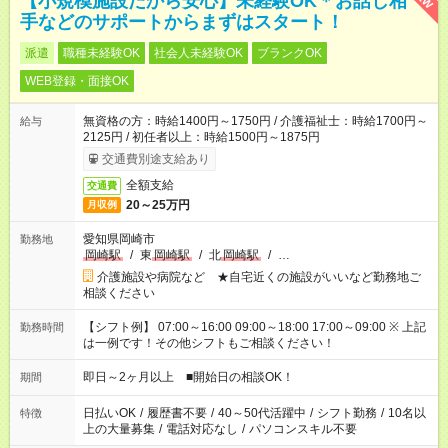
【小規模施設だから安心】未経験OK＊お話し相
手などのサポートからまずはスタート！
派遣
職種未経験OK
社会人未経験OK
ブランクOK
WEB登録・面接OK
無資格の方：時給1400円～1750円 / 介護福祉士：時給1700円～
給与
2125円 / 初任者以上：時給1500円～1875円
交通費別途支給あり
全額支給
交通費
20～25万円
月収例
愛知県岡崎市
勤務地
岡崎駅
/
東
岡崎駅
/
北
岡崎駅
/
…
介護施設や病院など ★自宅近くの施設がいいなど勤務地ご
相談ください
【シフト例】 07:00～16:00 09:00～18:00 17:00～09:00 ※ 上記
勤務時間
は一例です！その他シフトもご相談ください！
即日～2ヶ月以上 ■開始日の相談OK！
期間
日払いOK
/
履歴書不要
/
40～50代活躍中
/
シフト勤務
/
10名以
特徴
上の大量募集
/
電話対応なし
/
パソコンスキル不要