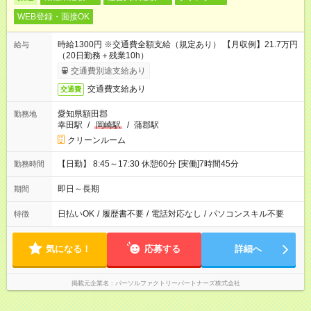
WEB登録・面接OK
時給1300円 ※交通費全額支給（規定あり） 【月収例】21.7万円
給与
（20日勤務＋残業10h）
交通費別途支給あり
交通費支給あり
交通費
愛知県額田郡
勤務地
幸田駅
/
岡崎駅
/
蒲郡駅
クリーンルーム
【日勤】 8:45～17:30 休憩60分 [実働]7時間45分
勤務時間
即日～長期
期間
日払いOK
/
履歴書不要
/
電話対応なし
/
パソコンスキル不要
特徴
気になる！
応募する
詳細へ
掲載元企業名
パーソルファクトリーパートナーズ株式会社