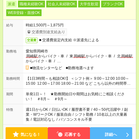
派遣
職種未経験OK
社会人未経験OK
大学生歓迎
ブランクOK
WEB登録・面接OK
時給1,500円～1,875円
給与
交通費別途支給あり
■ 交通費規定内支給 ※派遣先による
交通費
愛知県岡崎市
勤務地
岡崎駅
からバイク・車
/
東
岡崎駅
からバイク・車
/
北
岡崎駅
からバイク・車
/
…
■物流センターなど ■勤務地選べます
【1日3時間～も相談OK!】 ＜シフト例＞ 9:00～12:00 10:00～
勤務時間
15:00 12:00～17:00 18:00～21:00 など こちら以外の時間帯も
お気軽にご相談ください！
単発1日～！ ★勤務開始日や期間はお気軽にご相談くださ
期間
い！ ＃8月～ ＃9月～
週1日からOK
/
日払いOK
/
履歴書不要
/
40～50代活躍中
/
副
特徴
業・WワークOK
/
服装自由
/
シフト勤務
/
10名以上の大量募
集
/
電話対応なし
/
パソコンスキル不要
気になる！
応募する
詳細へ