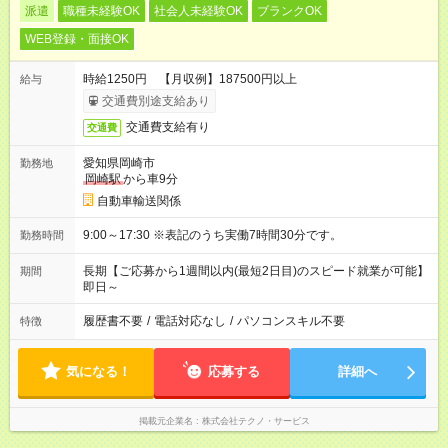
派遣
職種未経験OK
社会人未経験OK
ブランクOK
WEB登録・面接OK
時給1250円 【月収例】187500円以上
給与
交通費別途支給あり
交通費支給有り
交通費
愛知県岡崎市
勤務地
岡崎駅
から車9分
自動車輸送関係
9:00～17:30 ※表記のうち実働7時間30分です。
勤務時間
長期【ご応募から1週間以内(最短2日目)のスピード就業が可能】
期間
即日～
履歴書不要
/
電話対応なし
/
パソコンスキル不要
特徴
気になる！
応募する
詳細へ
掲載元企業名
株式会社テクノ・サービス