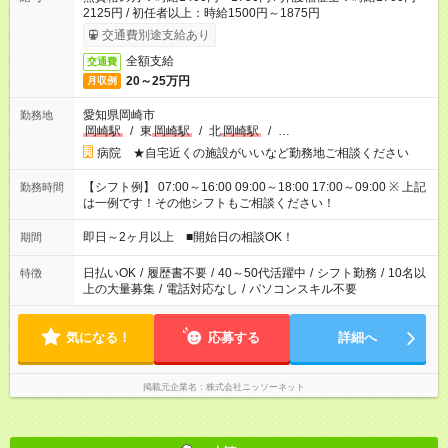
2125円 / 初任者以上：時給1500円～1875円
交通費別途支給あり
全額支給
交通費
20～25万円
月収例
愛知県岡崎市
勤務地
岡崎駅
/
東
岡崎駅
/
北
岡崎駅
/
…
病院 ★自宅近くの施設がいいなど勤務地ご相談ください
【シフト例】 07:00～16:00 09:00～18:00 17:00～09:00 ※ 上記
勤務時間
は一例です！その他シフトもご相談ください！
即日～2ヶ月以上 ■開始日の相談OK！
期間
日払いOK
/
履歴書不要
/
40～50代活躍中
/
シフト勤務
/
10名以
特徴
上の大量募集
/
電話対応なし
/
パソコンスキル不要
気になる！
応募する
詳細へ
掲載元企業名
株式会社ニッソーネット