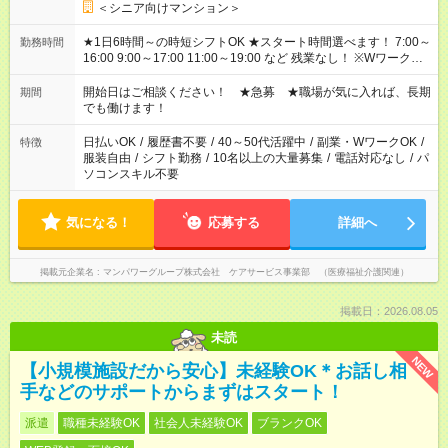
＜シニア向けマンション＞
★1日6時間～の時短シフトOK ★スタート時間選べます！ 7:00～
勤務時間
16:00 9:00～17:00 11:00～19:00 など 残業なし！ ※Wワークの
場合、他のお仕事と合わせ週40時間超の就業はご案内できませ
ん ※法令に基づき、週20時間以上勤務は社会保険への加入対象
開始日はご相談ください！ ★急募 ★職場が気に入れば、長期
期間
となります ※労働者派遣法（日雇い派遣の原則禁止）により、
でも働けます！
短時間・短期間の就業はご案内が難しい場合があります
日払いOK
/
履歴書不要
/
40～50代活躍中
/
副業・WワークOK
/
特徴
服装自由
/
シフト勤務
/
10名以上の大量募集
/
電話対応なし
/
パ
ソコンスキル不要
気になる！
応募する
詳細へ
掲載元企業名
マンパワーグループ株式会社 ケアサービス事業部 （医療福祉介護関連）
掲載日：2026.08.05
未読
NEW
【小規模施設だから安心】未経験OK＊お話し相
手などのサポートからまずはスタート！
派遣
職種未経験OK
社会人未経験OK
ブランクOK