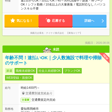
週1日からOK
/
日払いOK
/
40～50代活躍中
/
副業・Wワーク
特徴
OK
/
シフト勤務
/
10名以上の大量募集
/
電話対応なし
/
パソコ
ンスキル不要
気になる！
応募する
詳細へ
掲載元企業名
テイケイ株式会社 【東海エリア】
掲載日：2026.08.06
未読
NEW
年齢不問！速払いOK｜少人数施設で料理や掃除
のサポート
派遣
職種未経験OK
社会人未経験OK
ブランクOK
WEB登録・面接OK
時給1400円～
給与
交通費別途支給あり
交通費規定内支給
交通費
愛知県岡崎市
勤務地