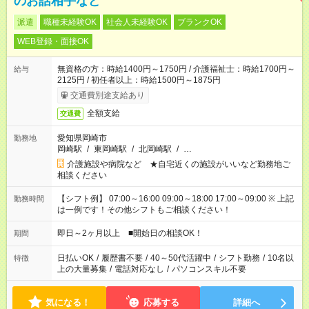
のお話相手など
派遣
職種未経験OK
社会人未経験OK
ブランクOK
WEB登録・面接OK
無資格の方：時給1400円～1750円 / 介護福祉士：時給1700円～
給与
2125円 / 初任者以上：時給1500円～1875円
交通費別途支給あり
全額支給
交通費
愛知県岡崎市
勤務地
岡崎駅
/
東岡崎駅
/
北岡崎駅
/
…
介護施設や病院など ★自宅近くの施設がいいなど勤務地ご
相談ください
【シフト例】 07:00～16:00 09:00～18:00 17:00～09:00 ※ 上記
勤務時間
は一例です！その他シフトもご相談ください！
即日～2ヶ月以上 ■開始日の相談OK！
期間
日払いOK
/
履歴書不要
/
40～50代活躍中
/
シフト勤務
/
10名以
特徴
上の大量募集
/
電話対応なし
/
パソコンスキル不要
気になる！
応募する
詳細へ