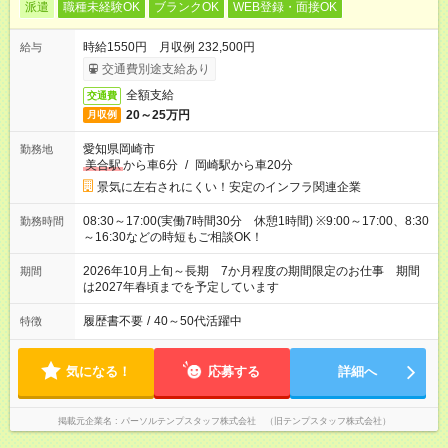
派遣
職種未経験OK
ブランクOK
WEB登録・面接OK
時給1550円 月収例 232,500円
給与
交通費別途支給あり
全額支給
交通費
20～25万円
月収例
愛知県岡崎市
勤務地
美合駅
から車6分
/
岡崎駅から車20分
景気に左右されにくい！安定のインフラ関連企業
08:30～17:00(実働7時間30分 休憩1時間) ※9:00～17:00、8:30
勤務時間
～16:30などの時短もご相談OK！
2026年10月上旬～長期 7か月程度の期間限定のお仕事 期間
期間
は2027年春頃までを予定しています
履歴書不要
/
40～50代活躍中
特徴
気になる！
応募する
詳細へ
掲載元企業名
パーソルテンプスタッフ株式会社 （旧テンプスタッフ株式会社）