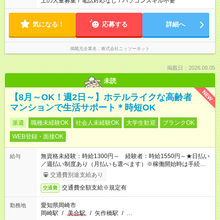
上の大量募集
/
電話対応なし
/
パソコンスキル不要
気になる！
応募する
詳細へ
掲載元企業名
株式会社ニッソーネット
掲載日：2026.08.05
未読
NEW
【8月～OK！週2日～】ホテルライクな高齢者
マンションで生活サポート＊時短OK
派遣
職種未経験OK
社会人未経験OK
大学生歓迎
ブランクOK
WEB登録・面接OK
無資格未経験：時給1300円～ 経験者：時給1550円～★日払い
給与
／週払い制度あり（月払いも選べます）※稼働開始時は手続き完
了次第のお支払いとなります。
交通費別途支給あり
交通費全額支給※規定有
交通費
愛知県岡崎市
勤務地
岡崎駅
/
美合駅
/
矢作橋駅
/
…