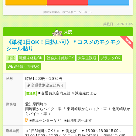
掲載元企業名
株式会社ニッソーネット
掲載日：2026.08.05
未読
NEW
《単発1日OK！日払い可》＊コスメのモクモク
シール貼り
派遣
職種未経験OK
社会人未経験OK
大学生歓迎
ブランクOK
WEB登録・面接OK
時給1,500円～1,875円
給与
交通費別途支給あり
■ 交通費規定内支給 ※派遣先による
交通費
愛知県岡崎市
勤務地
岡崎駅からバイク・車
/
東岡崎駅からバイク・車
/
北岡崎駅か
らバイク・車
/
…
■物流センターなど ■勤務地選べます
＜1日3時間～OK！＞ ▼ 例えば… ▼ 15:00～18:00 15:00～
勤務時間
22:00 17:00～22:00 など こちら以外の時間もお気軽にご相談く