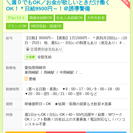
NEW
＼週０でもOK／お金が欲しいときだけ働く
OK！＊日給9500円～！＠誘導警備
アルバイト
職種未経験OK
社会人未経験OK
大学生歓迎
ブランクOK
WEB登録・面接OK
【日勤】9500円～ 【夜勤】1万1500円～ ＊原則月2回払い（10
給与
日・25日） 他、週払い・日払いの制度もあり（規定あり）＃日
収1万円以上
交通費別途支給あり
全額支給
交通費
愛知県岡崎市
勤務地
東岡崎駅
/
岡崎駅
/
中岡崎駅
/
…
豊橋
（選べる日勤・夜勤） ▼8：00～17：00／9：00～18：00
勤務時間
▼20：00～翌5：00／21：00～翌6：00 など
研修後即日～OK ★短期・長期の就業も大歓迎＃急募
期間
週1日からOK
/
日払いOK
/
40～50代活躍中
/
副業・Wワーク
特徴
OK
/
シフト勤務
/
10名以上の大量募集
/
電話対応なし
/
パソコ
ンスキル不要