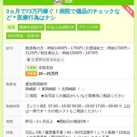
未読
NEW
3ヵ月で73万円稼ぐ！病院で備品のチェックな
ど＊医療行為はナシ
派遣
職種未経験OK
社会人未経験OK
ブランクOK
WEB登録・面接OK
無資格の方：時給1400円～1750円 / 介護福祉士：時給1700円～
給与
2125円 / 初任者以上：時給1500円～1875円
交通費別途支給あり
全額支給
交通費
20～25万円
月収例
愛知県岡崎市
勤務地
岡崎駅
/
東岡崎駅
/
北岡崎駅
/
…
病院 ★自宅近くの施設がいいなど勤務地ご相談ください
【シフト例】 07:00～16:00 09:00～18:00 17:00～09:00 ※ 上記
勤務時間
は一例です！その他シフトもご相談ください！
即日～2ヶ月以上 ■開始日の相談OK！
期間
日払いOK
/
履歴書不要
/
40～50代活躍中
/
シフト勤務
/
10名以
特徴