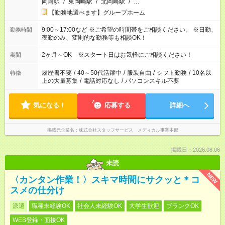
岡崎駅
/
東岡崎駅
/
北岡崎駅
/
…
【勤務地選べます】グループホーム
9:00～17:00など ※ご希望の時間帯をご相談ください。 ※日勤、
勤務時間
夜勤のみ、変則的な勤務等も相談OK！
2ヶ月～OK ※スタート日はお気軽にご相談ください！
期間
履歴書不要
/
40～50代活躍中
/
服装自由
/
シフト勤務
/
10名以
特徴
上の大量募集
/
電話対応なし
/
パソコンスキル不要
気になる！
応募する
詳細へ
掲載元企業名
株式会社スタッフサービス メディカル事業本部
掲載日：2026.08.06
未読
NEW
〈カンタン作業！〉スキマ時間にサクッと＊コ
スメの仕分け
派遣
職種未経験OK
社会人未経験OK
大学生歓迎
ブランクOK
WEB登録・面接OK