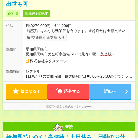
出世も可
正社員
職種未経験OK
月給270,000円～644,000円
給与
上記額にはみなし残業代を含みます。※超過分は全額支給いたし
ます。 みなし残業代 59,000円／月 みなし残業時間 29時間／月
交通費別途支給あり
※スキル・能力等を考慮の上決定します。 ＼★ご希望の働き方
に合わせて、以下の3タイプから自由に選択可能です★／ ■グロ
愛知県岡崎市
勤務地
ーバル型（全国転勤あり） 月収32万円～64万4，000円 ※グロ
愛知県岡崎市美合町字並松1-86（最寄り駅：
美合駅
）
ーバル手当4万1，000円／月を含みます。 ■中域型（エリア内勤
務：県を跨ぐ転勤あり・転居は応相談） 月収29万円～60万7，
株式会社ネクステージ
000円 ■地域限定型（転居を伴う転勤なし：通勤可能な範囲の
み） 月収270万～58万3，000円 【 昇給・賞与 】 ■昇給：年1
シフト制
勤務時間
回 ■賞与：通常賞与/年4回＋チーム賞与/年2回（☆あなたの活躍
1日あたりの実働時間：最大8時間/日 ■8:00～20:30の間でシフト
に合わせて支給！※規定あり） 【試用期間】試用期間あり 試用
制（実働8h／休憩60分） ※9:30～18:30（メイン時間帯）を軸
期間の長さ：3ヶ月 雇用形態、給与は本採用時と同じです。
に早番・遅番あり ＼★深夜・夜勤なし＆残業月平均17h★／ 残
気になる！
業が少なめなので、仕事終わりの趣味や家族と過ごす時間もた
応募する
詳細へ
っぷり確保！ 無理なく安定したリズムで働けます◎
掲載元企業名
株式会社ネクステージ
未読
給与即払いOK！高時給！土日休み！日勤のお仕