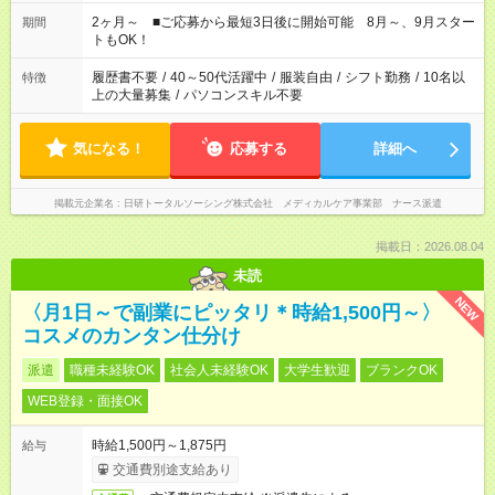
「家族とお休みを合わせたい」 「できれば残業はしたくない」
など、あなたのご希望に沿ったお仕事をご紹介します！ ※Wワ
2ヶ月～ ■ご応募から最短3日後に開始可能 8月～、9月スター
期間
ーク希望の方へ 今ご覧のお仕事で希望する勤務時間と、もう1つ
トもOK！
のお仕事の勤務時間。 合計で週40時間を超える場合は応募でき
ません
履歴書不要
/
40～50代活躍中
/
服装自由
/
シフト勤務
/
10名以
特徴
上の大量募集
/
パソコンスキル不要
気になる！
応募する
詳細へ
掲載元企業名
日研トータルソーシング株式会社 メディカルケア事業部 ナース派遣
掲載日：2026.08.04
未読
NEW
〈月1日～で副業にピッタリ＊時給1,500円～〉
コスメのカンタン仕分け
派遣
職種未経験OK
社会人未経験OK
大学生歓迎
ブランクOK
WEB登録・面接OK
時給1,500円～1,875円
給与
交通費別途支給あり