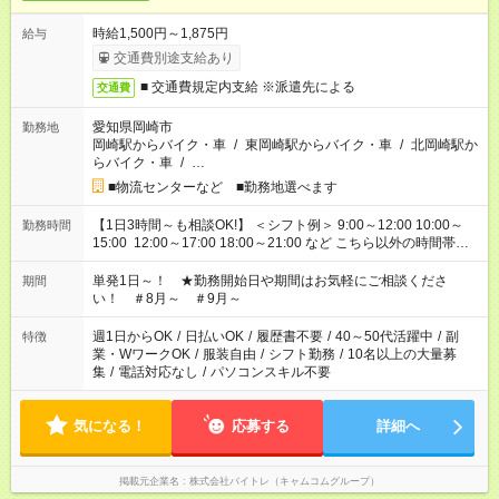
時給1,500円～1,875円
給与
交通費別途支給あり
■ 交通費規定内支給 ※派遣先による
交通費
愛知県岡崎市
勤務地
岡崎駅からバイク・車
/
東岡崎駅からバイク・車
/
北岡崎駅か
らバイク・車
/
…
■物流センターなど ■勤務地選べます
【1日3時間～も相談OK!】 ＜シフト例＞ 9:00～12:00 10:00～
勤務時間
15:00 12:00～17:00 18:00～21:00 など こちら以外の時間帯も
お気軽にご相談ください！
単発1日～！ ★勤務開始日や期間はお気軽にご相談くださ
期間
い！ ＃8月～ ＃9月～
週1日からOK
/
日払いOK
/
履歴書不要
/
40～50代活躍中
/
副
特徴
業・WワークOK
/
服装自由
/
シフト勤務
/
10名以上の大量募
集
/
電話対応なし
/
パソコンスキル不要
気になる！
応募する
詳細へ
掲載元企業名
株式会社バイトレ（キャムコムグループ）