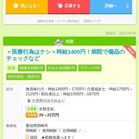
気になる！
応募する
詳細へ
掲載元企業名
テイケイ株式会社 【東海エリア】
掲載日：2026.08.04
未読
NEW
＜医療行為はナシ＞時給1400円！病院で備品の
チェックなど
派遣
職種未経験OK
社会人未経験OK
ブランクOK
WEB登録・面接OK
無資格の方：時給1400円～1750円 / 介護福祉士：時給1700円～
給与
2125円 / 初任者以上：時給1500円～1875円
交通費別途支給あり
全額支給
交通費
20～25万円
月収例
愛知県岡崎市
勤務地
岡崎駅
/
東岡崎駅
/
北岡崎駅
/
…
病院 ★勤務地選べます！