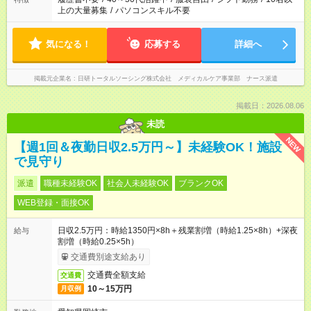
上の大量募集
/
パソコンスキル不要
気になる！
応募する
詳細へ
掲載元企業名
日研トータルソーシング株式会社 メディカルケア事業部 ナース派遣
掲載日：2026.08.06
未読
NEW
【週1回＆夜勤日収2.5万円～】未経験OK！施設
で見守り
派遣
職種未経験OK
社会人未経験OK
ブランクOK
WEB登録・面接OK
日収2.5万円：時給1350円×8h＋残業割増（時給1.25×8h）+深夜
給与
割増（時給0.25×5h）
交通費別途支給あり
交通費全額支給
交通費
10～15万円
月収例