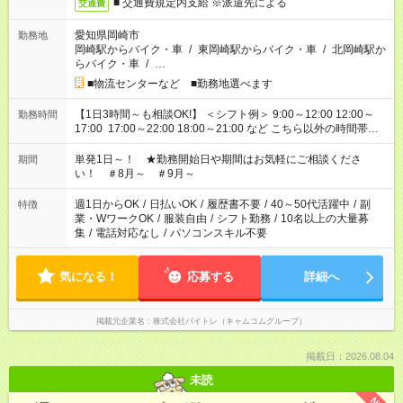
■ 交通費規定内支給 ※派遣先による
交通費
愛知県岡崎市
勤務地
岡崎駅からバイク・車
/
東岡崎駅からバイク・車
/
北岡崎駅か
らバイク・車
/
…
■物流センターなど ■勤務地選べます
【1日3時間～も相談OK!】 ＜シフト例＞ 9:00～12:00 12:00～
勤務時間
17:00 17:00～22:00 18:00～21:00 など こちら以外の時間帯も
お気軽にご相談ください！
単発1日～！ ★勤務開始日や期間はお気軽にご相談くださ
期間
い！ ＃8月～ ＃9月～
週1日からOK
/
日払いOK
/
履歴書不要
/
40～50代活躍中
/
副
特徴
業・WワークOK
/
服装自由
/
シフト勤務
/
10名以上の大量募
集
/
電話対応なし
/
パソコンスキル不要
気になる！
応募する
詳細へ
掲載元企業名
株式会社バイトレ（キャムコムグループ）
掲載日：2026.08.04
未読