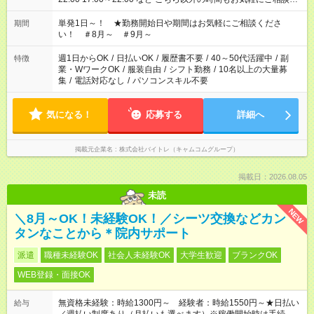
ださい！
単発1日～！ ★勤務開始日や期間はお気軽にご相談くださ
期間
い！ ＃8月～ ＃9月～
週1日からOK
/
日払いOK
/
履歴書不要
/
40～50代活躍中
/
副
特徴
業・WワークOK
/
服装自由
/
シフト勤務
/
10名以上の大量募
集
/
電話対応なし
/
パソコンスキル不要
気になる！
応募する
詳細へ
掲載元企業名
株式会社バイトレ（キャムコムグループ）
掲載日：2026.08.05
未読
NEW
＼8月～OK！未経験OK！／シーツ交換などカン
タンなことから＊院内サポート
派遣
職種未経験OK
社会人未経験OK
大学生歓迎
ブランクOK
WEB登録・面接OK
無資格未経験：時給1300円～ 経験者：時給1550円～★日払い
給与