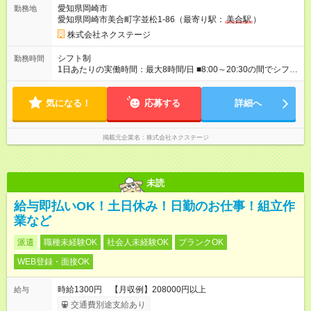
に合わせて、以下の3タイプから自由に選択可能です★／ ■グロ
愛知県岡崎市
勤務地
ーバル型（全国転勤あり） 月収32万円～64万4，000円 ※グロ
愛知県岡崎市美合町字並松1-86（最寄り駅：
美合駅
）
ーバル手当4万1，000円／月を含みます。 ■中域型（エリア内勤
務：県を跨ぐ転勤あり・転居は応相談） 月収29万円～60万7，
株式会社ネクステージ
000円 ■地域限定型（転居を伴う転勤なし：通勤可能な範囲の
み） 月収270万～58万3，000円 【 昇給・賞与 】 ■昇給：年1
シフト制
勤務時間
回 ■賞与：通常賞与/年4回＋チーム賞与/年2回（☆あなたの活躍
1日あたりの実働時間：最大8時間/日 ■8:00～20:30の間でシフト
に合わせて支給！※規定あり） 【試用期間】試用期間あり 試用
制（実働8h／休憩60分） ※9:30～18:30（メイン時間帯）を軸
期間の長さ：3ヶ月 雇用形態、給与は本採用時と同じです。
に早番・遅番あり ＼★深夜・夜勤なし＆残業月平均17h★／ 残
気になる！
業が少なめなので、仕事終わりの趣味や家族と過ごす時間もた
応募する
詳細へ
っぷり確保！ 無理なく安定したリズムで働けます◎
掲載元企業名
株式会社ネクステージ
未読
給与即払いOK！土日休み！日勤のお仕事！組立作
業など
派遣
職種未経験OK
社会人未経験OK
ブランクOK
WEB登録・面接OK
時給1300円 【月収例】208000円以上
給与
交通費別途支給あり