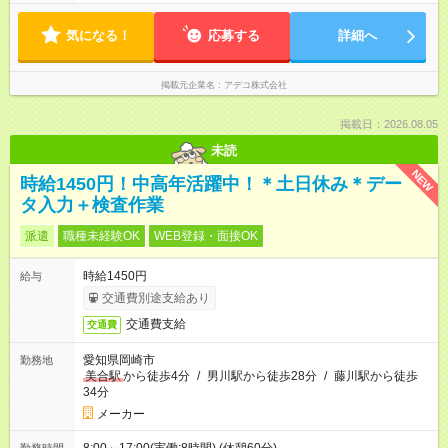
気になる！
応募する
詳細へ
掲載元企業名
アデコ株式会社
掲載日：2026.08.05
未読
NEW
時給1450円！中高年活躍中！＊土日休み＊デー
タ入力＋検査作業
派遣
職種未経験OK
WEB登録・面接OK
時給1450円
給与
交通費別途支給あり
交通費支給
交通費
愛知県岡崎市
勤務地
美合駅
から徒歩4分
/
男川駅から徒歩28分
/
藤川駅から徒歩
34分
メーカー