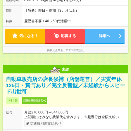
8:00～17:00(実働:8時間) (休憩60分)
勤務時間
【急募】即日～長期（3カ月以上）
期間
履歴書不要
/
40～50代活躍中
特徴
気になる！
応募する
詳細へ
掲載元企業名
アデコ株式会社
未読
自動車販売店の店長候補（店舗運営）／実質年休
125日・賞与あり／完全反響型／未経験からスピー
ド出世可
正社員
職種未経験OK
月給270,000円～644,000円
給与
上記額にはみなし残業代を含みます。※超過分は全額支給いたし
ます。 みなし残業代 59,000円／月 みなし残業時間 29時間／月
交通費別途支給あり
※スキル・能力等を考慮の上決定します。 ＼★ご希望の働き方