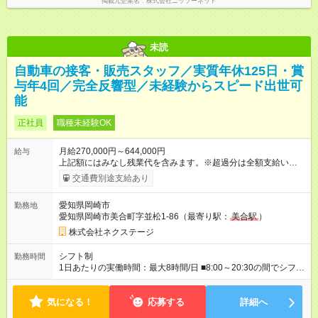
掲載元企業名
株式会社ニッソーネット
未読
自動車の接客・販売スタッフ／実質年休125日・賞
与年4回／完全反響型／未経験からスピード出世可
能
正社員
職種未経験OK
月給270,000円～644,000円
給与
上記額にはみなし残業代を含みます。※超過分は全額支給いたし
ます。 みなし残業代 59,000円／月 みなし残業時間 29時間／月
交通費別途支給あり
※スキル・能力等を考慮の上決定します。 ＼★ご希望の働き方
に合わせて、以下の3タイプから自由に選択可能です★／ ■グロ
愛知県岡崎市
勤務地
ーバル型（全国転勤あり） 月収32万円～64万4，000円 ※グロ
愛知県岡崎市美合町字並松1-86（最寄り駅：
美合駅
）
ーバル手当4万1，000円／月を含みます。 ■中域型（エリア内勤
務：県を跨ぐ転勤あり・転居は応相談） 月収29万円～60万7，
株式会社ネクステージ
000円 ■地域限定型（転居を伴う転勤なし：通勤可能な範囲の
み） 月収270万～58万3，000円 【 昇給・賞与 】 ■昇給：年1
シフト制
勤務時間
回 ■賞与：通常賞与/年4回＋チーム賞与/年2回（☆あなたの活躍
1日あたりの実働時間：最大8時間/日 ■8:00～20:30の間でシフト
に合わせて支給！※規定あり） 【試用期間】試用期間あり 試用
制（実働8h／休憩60分） ※9:30～18:30（メイン時間帯）を軸
期間の長さ：3ヶ月 雇用形態、給与は本採用時と同じです。
に早番・遅番あり ＼★深夜・夜勤なし＆残業月平均17h★／ 残
気になる！
業が少なめなので、仕事終わりの趣味や家族と過ごす時間もた
応募する
詳細へ
っぷり確保！ 無理なく安定したリズムで働けます◎