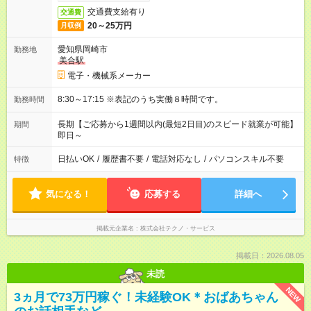
交通費支給有り
交通費
20～25万円
月収例
愛知県岡崎市
勤務地
美合駅
電子・機械系メーカー
8:30～17:15 ※表記のうち実働８時間です。
勤務時間
長期【ご応募から1週間以内(最短2日目)のスピード就業が可能】
期間
即日～
日払いOK
/
履歴書不要
/
電話対応なし
/
パソコンスキル不要
特徴
気になる！
応募する
詳細へ
掲載元企業名
株式会社テクノ・サービス
掲載日：2026.08.05
未読
NEW
3ヵ月で73万円稼ぐ！未経験OK＊おばあちゃん