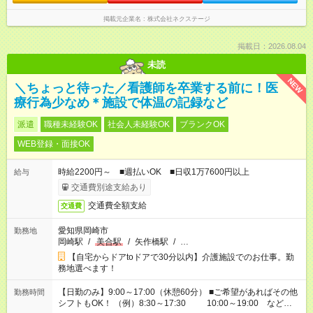
掲載元企業名
株式会社ネクステージ
掲載日：2026.08.04
未読
NEW
＼ちょっと待った／看護師を卒業する前に！医
療行為少なめ＊施設で体温の記録など
派遣
職種未経験OK
社会人未経験OK
ブランクOK
WEB登録・面接OK
時給2200円～ ■週払いOK ■日収1万7600円以上
給与
交通費別途支給あり
交通費全額支給
交通費
愛知県岡崎市
勤務地
岡崎駅
/
美合駅
/
矢作橋駅
/
…
【自宅からドアtoドアで30分以内】介護施設でのお仕事。勤
務地選べます！
【日勤のみ】9:00～17:00（休憩60分） ■ご希望があればその他
勤務時間
シフトもOK！ （例）8:30～17:30 10:00～19:00 など