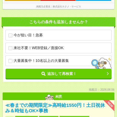
掲載元企業名
株式会社テクノ・サービス
こちらの条件も追加しませんか？
今が狙い目！急募
来社不要！WEB登録／面接OK
大量募集中！10名以上の大量募集
追加して再検索！
掲載日：2026.08.06
未読
NEW
≪春までの期間限定≫高時給1550円！土日祝休
み＆時短もOK×事務