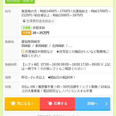
WEB登録・面接OK
無資格の方：時給1400円～1750円 / 介護福祉士：時給1700円～
給与
2125円 / 初任者以上：時給1500円～1875円
交通費別途支給あり
全額支給
交通費
20～25万円
月収例
愛知県岡崎市
勤務地
岡崎駅
/
東岡崎駅
/
北岡崎駅
/
…
介護施設や病院など ★自宅近くの施設がいいなど勤務地ご
相談ください
【シフト例】 07:00～16:00 09:00～18:00 17:00～09:00 ※ 上記
勤務時間
は一例です！その他シフトもご相談ください！
即日～2ヶ月以上 ■開始日の相談OK！
期間
日払いOK
/
履歴書不要
/
40～50代活躍中
/
シフト勤務
/
10名以
特徴
上の大量募集
/
電話対応なし
/
パソコンスキル不要
気になる！
応募する
詳細へ