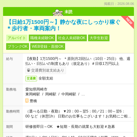
掲載日：2026.08.06
未読
NEW
【日給1万1500円～】静かな夜にしっかり稼ぐ
＊歩行者・車両案内！
アルバイト
職種未経験OK
社会人未経験OK
大学生歓迎
ブランクOK
WEB登録・面接OK
【夜勤】1万1500円～ ＊原則月2回払い（10日・25日） 他、週
給与
払い・日払いの制度もあり（規定あり）＃日収1万円以上
交通費別途支給あり
全額支給
交通費
愛知県岡崎市
勤務地
東岡崎駅
/
岡崎駅
/
中岡崎駅
/
…
豊橋
（選べる日勤・夜勤） ▼20：00～翌5：00／21：00～翌6：
勤務時間
00 など（休憩1h） 日勤のお仕事もございます！お気軽にご相談
ください！
研修後即日～OK ★短期・長期の就業も大歓迎＃急募
期間