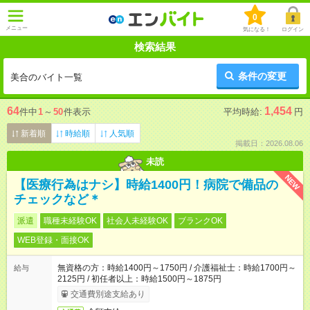
0
メニュー
気になる！
ログイン
検索結果
条件の変更
美合のバイト一覧
64
1,454
件中
1
～
50
件表示
平均時給:
円
新着順
時給順
人気順
掲載日：2026.08.06
未読
NEW
【医療行為はナシ】時給1400円！病院で備品の
チェックなど＊
派遣
職種未経験OK
社会人未経験OK
ブランクOK
WEB登録・面接OK
無資格の方：時給1400円～1750円 / 介護福祉士：時給1700円～
給与
2125円 / 初任者以上：時給1500円～1875円
交通費別途支給あり