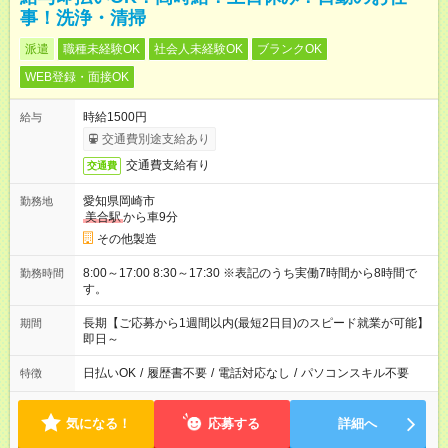
事！洗浄・清掃
派遣
職種未経験OK
社会人未経験OK
ブランクOK
WEB登録・面接OK
時給1500円
給与
交通費別途支給あり
交通費支給有り
交通費
愛知県岡崎市
勤務地
美合駅
から車9分
その他製造
8:00～17:00 8:30～17:30 ※表記のうち実働7時間から8時間で
勤務時間
す。
長期【ご応募から1週間以内(最短2日目)のスピード就業が可能】
期間
即日～
日払いOK
/
履歴書不要
/
電話対応なし
/
パソコンスキル不要
特徴
気になる！
応募する
詳細へ