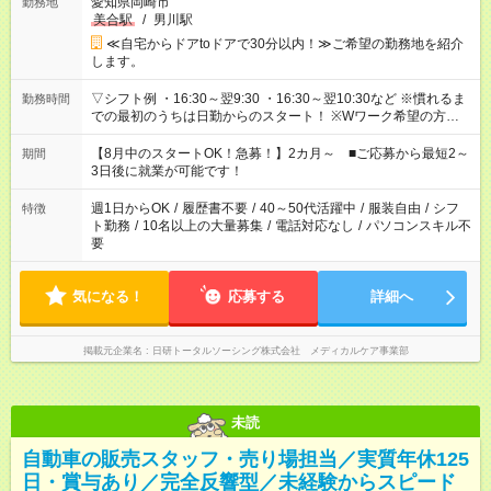
愛知県岡崎市
勤務地
美合駅
/
男川駅
≪自宅からドアtoドアで30分以内！≫ご希望の勤務地を紹介
します。
▽シフト例 ・16:30～翌9:30 ・16:30～翌10:30など ※慣れるま
勤務時間
での最初のうちは日勤からのスタート！ ※Wワーク希望の方へ
今ご覧のお仕事で希望する勤務時間と、もう1つのお仕事の勤務
時間。 合計で週40時間を超える場合は応募できません。
【8月中のスタートOK！急募！】2カ月～ ■ご応募から最短2～
期間
3日後に就業が可能です！
週1日からOK
/
履歴書不要
/
40～50代活躍中
/
服装自由
/
シフ
特徴
ト勤務
/
10名以上の大量募集
/
電話対応なし
/
パソコンスキル不
要
気になる！
応募する
詳細へ
掲載元企業名
日研トータルソーシング株式会社 メディカルケア事業部
未読
自動車の販売スタッフ・売り場担当／実質年休125
日・賞与あり／完全反響型／未経験からスピード