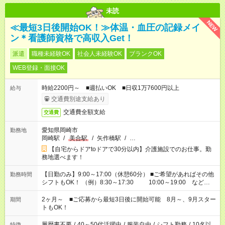
未読
NEW
≪最短3日後開始OK！≫体温・血圧の記録メイ
ン＊看護師資格で高収入Get！
派遣
職種未経験OK
社会人未経験OK
ブランクOK
WEB登録・面接OK
時給2200円～ ■週払いOK ■日収1万7600円以上
給与
交通費別途支給あり
交通費全額支給
交通費
愛知県岡崎市
勤務地
岡崎駅
/
美合駅
/
矢作橋駅
/
…
【自宅からドアtoドアで30分以内】介護施設でのお仕事。勤
務地選べます！
【日勤のみ】9:00～17:00（休憩60分） ■ご希望があればその他
勤務時間
シフトもOK！ （例）8:30～17:30 10:00～19:00 など
「家族とお休みを合わせたい」 「できれば残業はしたくない」
など、あなたのご希望に沿ったお仕事をご紹介します！ ※Wワ
2ヶ月～ ■ご応募から最短3日後に開始可能 8月～、9月スター
期間
ーク希望の方へ 今ご覧のお仕事で希望する勤務時間と、もう1つ
トもOK！
のお仕事の勤務時間。 合計で週40時間を超える場合は応募でき
ません
履歴書不要
/
40～50代活躍中
/
服装自由
/
シフト勤務
/
10名以
特徴