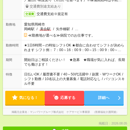
／週払い制度あり（月払いも選べます）※稼働開始時は手続き完
了次第のお支払いとなります。
交通費別途支給あり
交通費支給※規定有
交通費
愛知県岡崎市
勤務地
岡崎駅
/
美合駅
/
矢作橋駅
/
…
≪勤務地が選べる≫病院でのお仕事です。
★1日6時間～の時短シフトOK ★都合に合わせてシフトが決めら
勤務時間
れます シフト例： 7：00～16：00 9：00～15：00 9：00～
18：00 11：00～20：00 など ※Wワークの場合、他のお仕事と
合わせ週40時間超の就業はご案内できません ※法令に基づき、
開始日はご相談ください！ ★急募 ★職場が気に入れば、長期
期間
週20時間以上勤務は社会保険への加入対象となります ※労働者
でも働けます！
派遣法（日雇い派遣の原則禁止）により、短時間・短期間の就
業はご案内が難しい場合があります
日払いOK
/
履歴書不要
/
40～50代活躍中
/
副業・WワークOK
/
特徴
シフト勤務
/
10名以上の大量募集
/
電話対応なし
/
パソコンスキ
ル不要
気になる！
応募する
詳細へ
掲載元企業名
マンパワーグループ株式会社 ケアサービス事業部 （医療福祉介護関連）
掲載日：2026.08.05