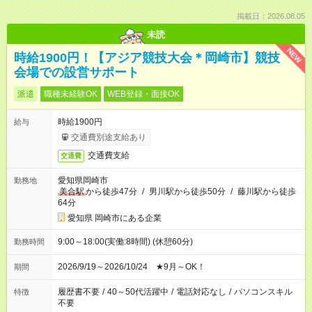
掲載日：2026.08.05
未読
NEW
時給1900円！【アジア競技大会＊岡崎市】競技
会場での設営サポート
派遣
職種未経験OK
WEB登録・面接OK
時給1900円
給与
交通費別途支給あり
交通費支給
交通費
愛知県岡崎市
勤務地
美合駅
から徒歩47分
/
男川駅から徒歩50分
/
藤川駅から徒歩
64分
愛知県 岡崎市にある企業
9:00～18:00(実働:8時間) (休憩60分)
勤務時間
2026/9/19～2026/10/24 ★9月～OK！
期間
履歴書不要
/
40～50代活躍中
/
電話対応なし
/
パソコンスキル
特徴
不要