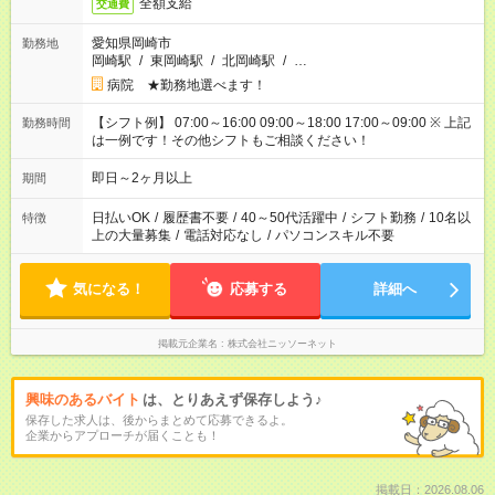
全額支給
交通費
愛知県岡崎市
勤務地
岡崎駅
/
東岡崎駅
/
北岡崎駅
/
…
病院 ★勤務地選べます！
【シフト例】 07:00～16:00 09:00～18:00 17:00～09:00 ※ 上記
勤務時間
は一例です！その他シフトもご相談ください！
即日～2ヶ月以上
期間
日払いOK
/
履歴書不要
/
40～50代活躍中
/
シフト勤務
/
10名以
特徴
上の大量募集
/
電話対応なし
/
パソコンスキル不要
気になる！
応募する
詳細へ
掲載元企業名
株式会社ニッソーネット
興味のあるバイト
は、とりあえず保存しよう♪
保存した求人は、後からまとめて応募できるよ。
企業からアプローチが届くことも！
掲載日：2026.08.06