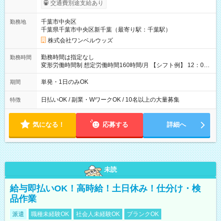
給！ ※往復500円以内の方は自己負担となります ★日払いOK！
交通費別途支給あり
（規定あり） ┗働いたその日に現金GET♪ お仕事後はコンビニ
ATMから 日払い分を引き落とせます！ 【試用期間】試用期間
千葉市中央区
勤務地
なし
千葉県千葉市中央区新千葉（最寄り駅：千葉駅）
株式会社ワンベルウッズ
勤務時間は指定なし
勤務時間
変形労働時間制 想定労働時間160時間/月 【シフト例】 12：00
～22：00
単発・1日のみOK
期間
日払いOK / 副業・WワークOK / 10名以上の大量募集
特徴
気になる！
応募する
詳細へ
未読
給与即払いOK！高時給！土日休み！仕分け・検
品作業
派遣
職種未経験OK
社会人未経験OK
ブランクOK