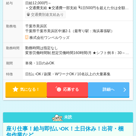
日給12,000円～
給与
＋交通費支給 ★交通費一部支給 ┗1日500円を超えた分は全額支
給！ ※往復500円以内の方は自己負担となります ★日払いOK！
交通費別途支給あり
（規定あり） ┗働いたその日に現金GET♪ お仕事後はコンビニ
ATMから 日払い分を引き落とせます！ 【試用期間】試用期間
千葉市美浜区
勤務地
なし
千葉県千葉市美浜区中瀬2-1（最寄り駅：海浜幕張駅）
株式会社ワンベルウッズ
勤務時間は指定なし
勤務時間
変形労働時間制 想定労働時間160時間/月 ★シフト例 8：30～
19：00
単発・1日のみOK
期間
日払いOK / 副業・WワークOK / 10名以上の大量募集
特徴
気になる！
応募する
詳細へ
未読
座り仕事！給与即払いOK！土日休み！出荷・梱
包作業など