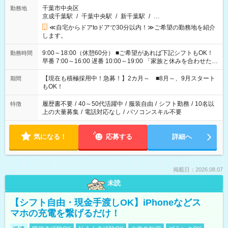
千葉市中央区
勤務地
京成千葉駅
/
千葉中央駅
/
新千葉駅
/
…
≪自宅からドアtoドアで30分以内！≫ご希望の勤務地を紹介
します。
9:00～18:00（休憩60分） ■ご希望があれば下記シフトもOK！
勤務時間
早番 7:00～16:00 遅番 10:00～19:00 「家族と休みを合わせた
い」 「余裕を持って夕飯の準備がしたい」 「できれば残業はし
たくない」 など、ご希望を教えてくださいね。 ※Wワーク希望
【現在も積極採用中！急募！】2カ月～ ■8月～、9月スタート
期間
の方へ 今ご覧のお仕事で希望する勤務時間と、もう1つのお仕事
もOK！
の勤務時間。 合計で週40時間を超える場合は応募できません。
履歴書不要
/
40～50代活躍中
/
服装自由
/
シフト勤務
/
10名以
特徴
上の大量募集
/
電話対応なし
/
パソコンスキル不要
気になる！
応募する
詳細へ
掲載日：2026.08.07
未読
【シフト自由・現金手渡しOK】iPhoneなどス
マホの充電を繋げるだけ！