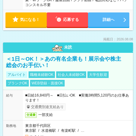
業・WワークOK
/
服装自由
/
シフト勤務
/
電話対応なし
/
パソ
コンスキル不要
気になる！
応募する
詳細へ
掲載日：2026.08.08
未読
＜1日～OK！＞あの有名企業も！展示会や株主
総会のお手伝い！
アルバイト
職種未経験OK
社会人未経験OK
大学生歓迎
ブランクOK
WEB登録・面接OK
■日給16,840円～ ■日払いOK ■実働3時間5,120円のお仕事あ
給与
ります！
交通費別途支給あり
一部支給
交通費
東京都千代田区
勤務地
東京駅
/
水道橋駅
/
有楽町駅
/
…