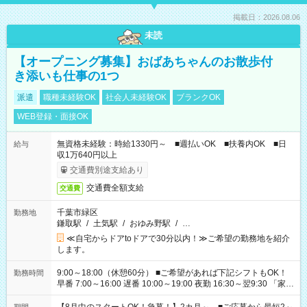
掲載日：2026.08.06
未読
【オープニング募集】おばあちゃんのお散歩付
き添いも仕事の1つ
派遣
職種未経験OK
社会人未経験OK
ブランクOK
WEB登録・面接OK
無資格未経験：時給1330円～ ■週払いOK ■扶養内OK ■日
給与
収1万640円以上
交通費別途支給あり
交通費全額支給
交通費
千葉市緑区
勤務地
鎌取駅
/
土気駅
/
おゆみ野駅
/
…
≪自宅からドアtoドアで30分以内！≫ご希望の勤務地を紹介
します。
9:00～18:00（休憩60分） ■ご希望があれば下記シフトもOK！
勤務時間
早番 7:00～16:00 遅番 10:00～19:00 夜勤 16:30～翌9:30 「家族
と休みを合わせたい」 「余裕を持って夕飯の準備がしたい」
「できれば残業はしたくない」 など、ご希望を教えてください