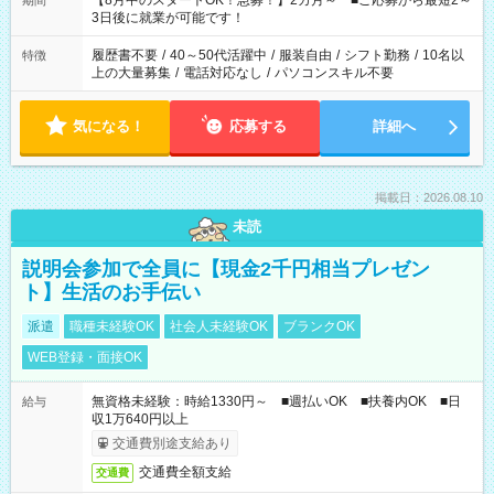
【8月中のスタートOK！急募！】2カ月～ ■ご応募から最短2～
期間
ね。 ※Wワーク希望の方へ 今ご覧のお仕事で希望する勤務時間
3日後に就業が可能です！
と、もう1つのお仕事の勤務時間。 合計で週40時間を超える場
合は応募できません。
履歴書不要
/
40～50代活躍中
/
服装自由
/
シフト勤務
/
10名以
特徴
上の大量募集
/
電話対応なし
/
パソコンスキル不要
気になる！
応募する
詳細へ
掲載日：2026.08.10
未読
説明会参加で全員に【現金2千円相当プレゼン
ト】生活のお手伝い
派遣
職種未経験OK
社会人未経験OK
ブランクOK
WEB登録・面接OK
無資格未経験：時給1330円～ ■週払いOK ■扶養内OK ■日
給与
収1万640円以上
交通費別途支給あり
交通費全額支給
交通費