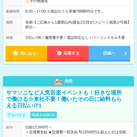
その他製造
8:30～17:00 ※表記のうち実働7時間45分です。
勤務時間
長期【ご応募から1週間以内(最短2日目)のスピード就業が可能】
期間
即日～
日払いOK
/
履歴書不要
/
電話対応なし
/
パソコンスキル不要
特徴
気になる！
応募する
詳細へ
未読
サマソニなど人気音楽イベントも！好きな場所
で働ける☆来社不要！働いたその日に給料もら
える日払い/T1
アルバイト
職種未経験OK
日給12,000円～
給与
＋交通費支給 ★交通費一部支給 ┗1日500円を超えた分は全額支