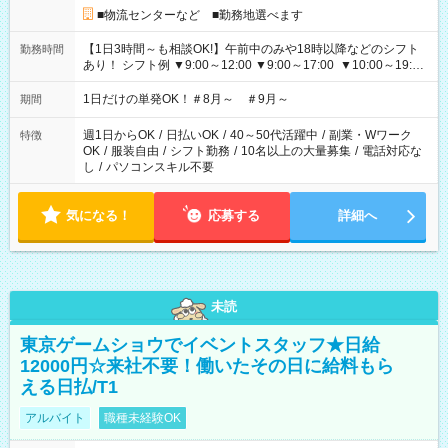
■物流センターなど ■勤務地選べます
【1日3時間～も相談OK!】午前中のみや18時以降などのシフト
勤務時間
あり！ シフト例 ▼9:00～12:00 ▼9:00～17:00 ▼10:00～19:00
▼18:00～21:00
1日だけの単発OK！＃8月～ ＃9月～
期間
週1日からOK
/
日払いOK
/
40～50代活躍中
/
副業・Wワーク
特徴
OK
/
服装自由
/
シフト勤務
/
10名以上の大量募集
/
電話対応な
し
/
パソコンスキル不要
気になる！
応募する
詳細へ
未読
東京ゲームショウでイベントスタッフ★日給
12000円☆来社不要！働いたその日に給料もら
える日払/T1
アルバイト
職種未経験OK