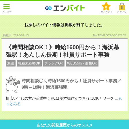
0
メニュー
気になる！
ログイン
お探しのバイト情報は掲載が終了しました。
掲載日 :2026
/
07
/
13
No.TEMPGT26-0512165
《時間相談OK！》時給1600円から！海浜幕
張駅！あんしん長期！社員サポート事務
派遣
職種未経験OK
ブランクOK
WEB登録・面接OK
時間相談〇＼時給1600円から！社員サポート事務／
9時～18時！海浜幕張駅
幅広い年代の方が活躍中！PCは基本操作ができればOK＊ワーク
...も
っとみる
あなたの閲覧履歴からのオススメ