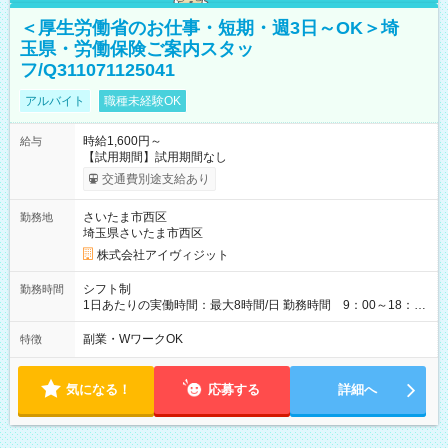
＜厚生労働省のお仕事・短期・週3日～OK＞埼
玉県・労働保険ご案内スタッ
フ/Q311071125041
アルバイト
職種未経験OK
時給1,600円～
給与
【試用期間】試用期間なし
交通費別途支給あり
さいたま市西区
勤務地
埼玉県さいたま市西区
株式会社アイヴィジット
シフト制
勤務時間
1日あたりの実働時間：最大8時間/日 勤務時間 9：00～18：
00(実働8h、休憩1h) 土日祝含む週3日～OK、シフト制 ※もちろ
ん週5日勤務もOK♪ 勤務期間：2026年8月12日～9月9日※リスト
副業・WワークOK
特徴
全件完了で業務終了
気になる！
応募する
詳細へ