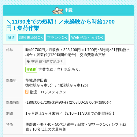
未読
＼11/30までの短期！／未経験から時給1700
円！集荷作業
派遣
職種未経験OK
ブランクOK
WEB登録・面接OK
時給1700円／月収例：328,100円＝1,700円×8時間×21日勤務の
給与
場合＋残業代(月20時間の場合)、交通費別途支給
交通費別途支給あり
実費支給／当社規定あり。
交通費
茨城県鉾田市
勤務地
徳宿駅から車5分
/
涸沼駅から車12分
物流・ロジスティクス
(1)08:00-17:30(休憩90分) (2)08:00-18:00(休憩90分)
勤務時間
1ヶ月以上3ヶ月未満／【9/10～11/30までの期間限定】
期間
履歴書不要
/
40～50代活躍中
/
副業・WワークOK
/
シフト勤
特徴
務
/
10名以上の大量募集