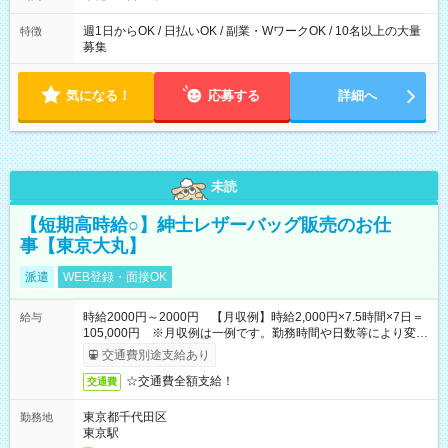
た時間になります。
週1日からOK / 日払いOK / 副業・WワークOK / 10名以上の大量
特徴
募集
気になる！
応募する
詳細へ
未読
【短期高時給○】紳士レザーバッグ販売のお仕
事【東京大丸】
派遣
WEB登録・面接OK
時給2000円～2000円 【月収例】時給2,000円×7.5時間×7日＝
給与
105,000円 ※月収例は一例です。勤務時間や日数等により変動
いたします。
交通費別途支給あり
☆交通費全額支給！
交通費
東京都千代田区
勤務地
東京駅