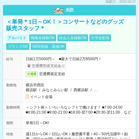
掲載日：2026.08.07
未読
＜単発＊1日～OK！＞コンサートなどのグッズ
販売スタッフ＊
アルバイト
職種未経験OK
社会人未経験OK
大学生歓迎
ブランクOK
WEB登録・面接OK
日給1万5000円～ ■最大で日給2万8500円！
給与
交通費別途支給あり
交通費規定支給
交通費
横浜市西区
勤務地
横浜駅
/
みなとみらい駅
/
西横浜駅
/
…
イベント会場
＜シフト例＞ いろいろなシフトで働けます！ ■7:00-24:00
勤務時間
■8:00-21:00 ■9:00-21:00 ■18:00-翌7:00 ■20:30-翌11:00 など
単発1日～OK!
期間
週1日からOK
/
日払いOK
/
履歴書不要
/
40～50代活躍中
/
副
特徴