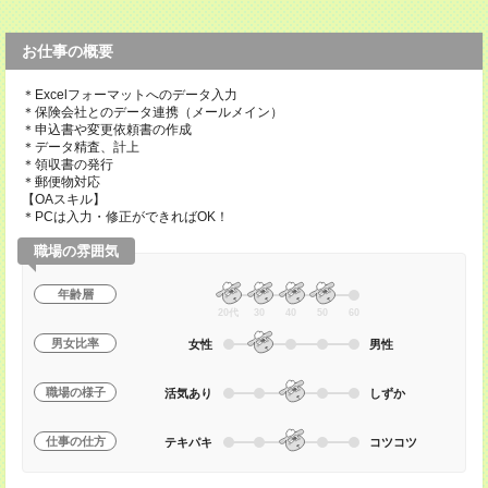
お仕事の概要
＊Excelフォーマットへのデータ入力
＊保険会社とのデータ連携（メールメイン）
＊申込書や変更依頼書の作成
＊データ精査、計上
＊領収書の発行
＊郵便物対応
【OAスキル】
＊PCは入力・修正ができればOK！
職場の雰囲気
年齢層
20代
30
40
50
60
男女比率
女性
男性
職場の様子
活気あり
しずか
仕事の仕方
テキパキ
コツコツ