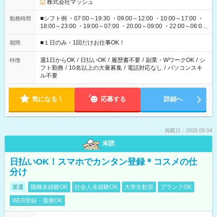
株式会社マッシュ
■シフト例 ・07:00～19:30 ・09:00～12:00 ・10:00～17:00 ・
勤務時間
18:00～23:00 ・19:00～07:00 ・20:00～09:00 ・22:00～06:00
etc ★最短で3時間で5,120円のお仕事から 15時間で2万円近く稼
げるお仕事も！ ご希望のお時間に合わせてご紹介！ ※シフトは
■１日のみ・1回だけお仕事OK！
期間
現場によって異なります。 ※勿論、休憩時間はあるのでご安心
ください！
週1日からOK
/
日払いOK
/
履歴書不要
/
副業・WワークOK
/
シ
特徴
フト勤務
/
10名以上の大量募集
/
電話対応なし
/
パソコンスキ
ル不要
気になる！
応募する
詳細へ
掲載日：2026.08.04
未読
日払いOK！スマホでカンタン登録＊コスメの仕
分け
派遣
職種未経験OK
社会人未経験OK
大学生歓迎
ブランクOK
WEB登録・面接OK