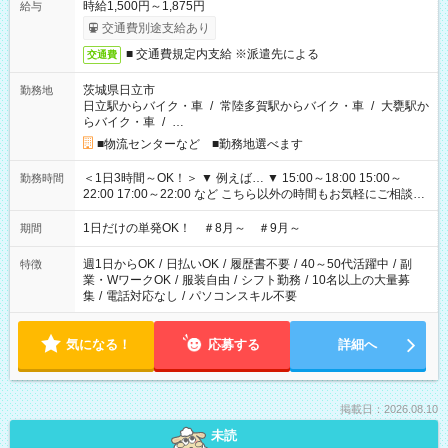
時給1,500円～1,875円
給与
交通費別途支給あり
■ 交通費規定内支給 ※派遣先による
交通費
茨城県日立市
勤務地
日立駅からバイク・車
/
常陸多賀駅からバイク・車
/
大甕駅か
らバイク・車
/
…
■物流センターなど ■勤務地選べます
＜1日3時間～OK！＞ ▼ 例えば… ▼ 15:00～18:00 15:00～
勤務時間
22:00 17:00～22:00 など こちら以外の時間もお気軽にご相談く
ださい！
1日だけの単発OK！ ＃8月～ ＃9月～
期間
週1日からOK
/
日払いOK
/
履歴書不要
/
40～50代活躍中
/
副
特徴
業・WワークOK
/
服装自由
/
シフト勤務
/
10名以上の大量募
集
/
電話対応なし
/
パソコンスキル不要
気になる！
応募する
詳細へ
掲載日：2026.08.10
未読