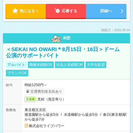
気になる！
応募する
詳細へ
掲載日：2026.08.04
未読
＜SEKAI NO OWARI＊8月15日・16日＞ドーム
公演のサポートバイト
アルバイト
職種未経験OK
社会人未経験OK
大学生歓迎
ブランクOK
時給1250円～
給与
交通費別途支給あり
支給（規定有り）
交通費
東京都文京区
勤務地
後楽園駅から徒歩5分
/
水道橋駅から徒歩5分
/
春日(東京都)駅
から徒歩7分
株式会社ライブパワー