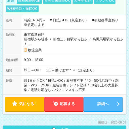
派遣
職種未経験OK
社会人未経験OK
大学生歓迎
ブランクOK
WEB登録・面接OK
時給1414円～ ▼日払いOK（規定あり） ■初勤務手当あり
給与
※規定による
東京都新宿区
勤務地
新宿駅から徒歩
/
新宿三丁目駅から徒歩
/
高田馬場駅から徒歩
/
…
物流企業
9:00～18:00
勤務時間
即日～OK！ 1日～働けます＾＾（規定あり）
期間
週1日からOK
/
日払いOK
/
履歴書不要
/
40～50代活躍中
/
副
特徴
業・WワークOK
/
服装自由
/
シフト勤務
/
10名以上の大量募
集
/
電話対応なし
/
パソコンスキル不要
気になる！
応募する
詳細へ
掲載日：2026.08.03