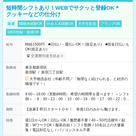
短時間シフトあり！WEBでサクッと登録OK＊
クッキーなどの仕分け
派遣
職種未経験OK
社会人未経験OK
大学生歓迎
ブランクOK
WEB登録・面接OK
時給1500円 ■日払い・週払いOK！(規定あり) ■現金日払いも
給与
OK(規定あり)
交通費別途支給あり
東京都新宿区
勤務地
新宿駅
/
新宿三丁目駅
大手物流会社（年齢不問／「無理なく続けられる」と好評の
職場です！）
9:00～18:00（実動8時間） 希望の時間帯を選べます！ ＜シフト
勤務時間
例＞ ・8：30～12：00 ・10：00～19：00 ・17：00～22：00
・13：00～22：00 ・22：00～翌6：00 など
【急募】即日スタートＯＫ！ 単発1日のみから働けます。
期間
週1日からOK
/
日払いOK
/
履歴書不要
/
40～50代活躍中
/
副
特徴
業・WワークOK
/
服装自由
/
シフト勤務
/
10名以上の大量募
集
/
電話対応なし
/
パソコンスキル不要