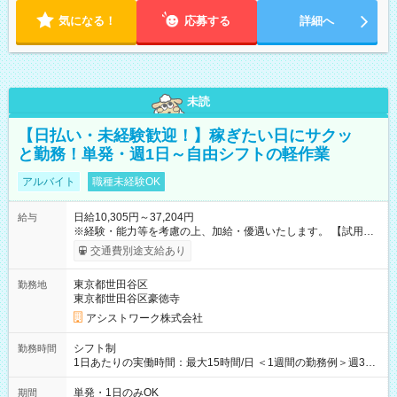
気になる！
応募する
詳細へ
未読
【日払い・未経験歓迎！】稼ぎたい日にサクッ
と勤務！単発・週1日～自由シフトの軽作業
アルバイト
職種未経験OK
日給10,305円～37,204円
給与
※経験・能力等を考慮の上、加給・優遇いたします。 【試用期
間】試用期間なし
交通費別途支給あり
東京都世田谷区
勤務地
東京都世田谷区豪徳寺
アシストワーク株式会社
シフト制
勤務時間
1日あたりの実働時間：最大15時間/日 ＜1週間の勤務例＞週3回
勤務 勤務：月・水・金 休み：火・木・土・日 好きな時にお仕事
可能です！ ※1日あたりの最大実働時間は日勤、夜勤共に勤務し
単発・1日のみOK
期間