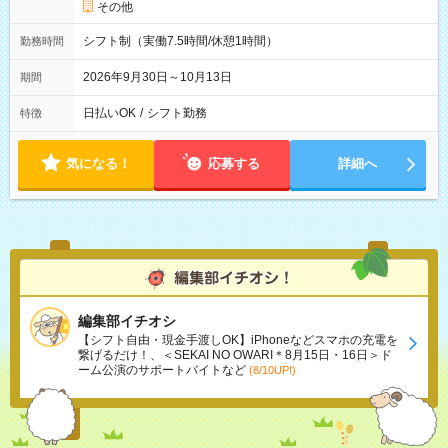
その他
シフト制（実働7.5時間/休憩1時間）
勤務時間
2026年9月30日～10月13日
期間
日払いOK
/
シフト勤務
特徴
気になる！
応募する
詳細へ
編集部イチオシ
【シフト自由・現金手渡しOK】iPhoneなどスマホの充電を
繋げるだけ！、＜SEKAI NO OWARI＊8月15日・16日＞ド
ーム公演のサポートバイトなど
(8/10UP!)