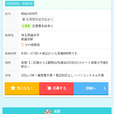
WEB登録・面接OK
時給1600円
給与
交通費別途支給あり
交通費支給有り
交通費
埼玉県越谷市
勤務地
新越谷駅
その他製造
8:00～17:00 ※表記のうち実働8時間です。
勤務時間
長期【ご応募から1週間以内(最短2日目)のスピード就業が可能】
期間
即日～
日払いOK
/
履歴書不要
/
電話対応なし
/
パソコンスキル不要
特徴
気になる！
応募する
詳細へ
未読