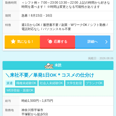
＜シフト例＞ 7:00～23:00 13:30～22:00 上記の時間から好きな
勤務時間
時間を選べます！ ※時間は変更となる可能性があります
急募！8月15日・16日
期間
週1日からOK
/
履歴書不要
/
副業・WワークOK
/
シフト勤務
/
特徴
電話対応なし
/
パソコンスキル不要
気になる！
応募する
詳細へ
掲載日：2026.08.06
未読
＼来社不要／単発1日OK＊コスメの仕分け
派遣
職種未経験OK
社会人未経験OK
大学生歓迎
ブランクOK
WEB登録・面接OK
時給1,500円～1,875円
給与
神奈川県平塚市
勤務地
平塚駅から徒歩5分