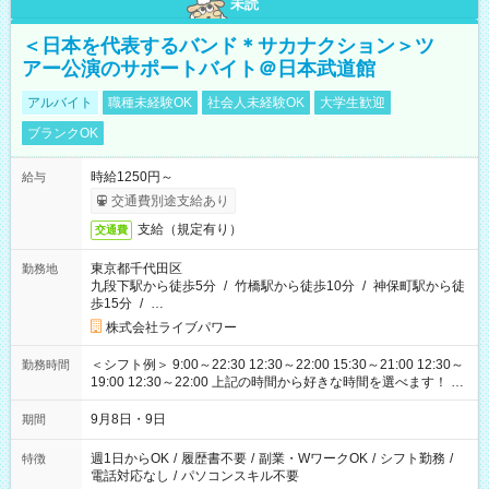
未読
＜日本を代表するバンド＊サカナクション＞ツ
アー公演のサポートバイト＠日本武道館
アルバイト
職種未経験OK
社会人未経験OK
大学生歓迎
ブランクOK
時給1250円～
給与
交通費別途支給あり
支給（規定有り）
交通費
東京都千代田区
勤務地
九段下駅から徒歩5分
/
竹橋駅から徒歩10分
/
神保町駅から徒
歩15分
/
…
株式会社ライブパワー
＜シフト例＞ 9:00～22:30 12:30～22:00 15:30～21:00 12:30～
勤務時間
19:00 12:30～22:00 上記の時間から好きな時間を選べます！ ※
時間は変更となる可能性があります
9月8日・9日
期間
週1日からOK
/
履歴書不要
/
副業・WワークOK
/
シフト勤務
/
特徴
電話対応なし
/
パソコンスキル不要