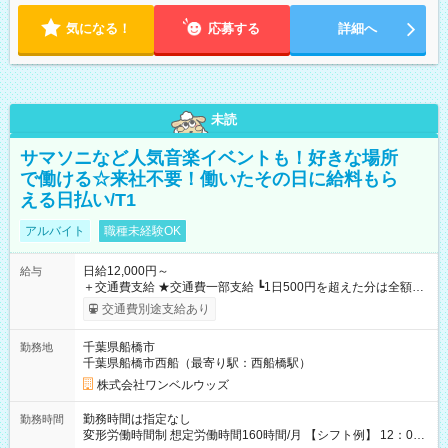
気になる！
応募する
詳細へ
未読
サマソニなど人気音楽イベントも！好きな場所
で働ける☆来社不要！働いたその日に給料もら
える日払い/T1
アルバイト
職種未経験OK
日給12,000円～
給与
＋交通費支給 ★交通費一部支給 ┗1日500円を超えた分は全額支
給！ ※往復500円以内の方は自己負担となります ★日払いOK！
交通費別途支給あり
（規定あり） ┗働いたその日に現金GET♪ お仕事後はコンビニ
ATMから 日払い分を引き落とせます！ 【試用期間】試用期間
千葉県船橋市
勤務地
なし
千葉県船橋市西船（最寄り駅：西船橋駅）
株式会社ワンベルウッズ
勤務時間は指定なし
勤務時間
変形労働時間制 想定労働時間160時間/月 【シフト例】 12：00