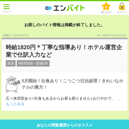
0
メニュー
気になる！
ログイン
お探しのバイト情報は掲載が終了しました。
掲載日 :2026
/
07
/
15
No.TMPE26-0512284
時給1820円＊丁寧な指導あり！ホテル運営企
業で仕訳入力など
派遣
WEB登録・面接OK
8月開始！社食あり！こつこつ日次経理！きれいなホ
テルの裏方！
広々休憩室あり○社食もあるからお昼も困りません○おだやかで、
...
もっとみる
あなたの閲覧履歴からのオススメ