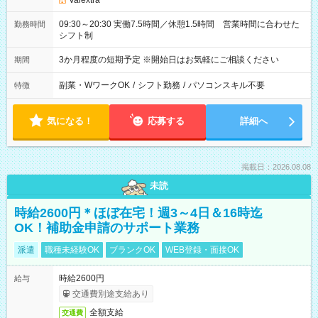
Valextra
09:30～20:30 実働7.5時間／休憩1.5時間 営業時間に合わせた
勤務時間
シフト制
3か月程度の短期予定 ※開始日はお気軽にご相談ください
期間
副業・WワークOK
/
シフト勤務
/
パソコンスキル不要
特徴
気になる！
応募する
詳細へ
掲載日：2026.08.08
未読
時給2600円＊ほぼ在宅！週3～4日＆16時迄
OK！補助金申請のサポート業務
派遣
職種未経験OK
ブランクOK
WEB登録・面接OK
時給2600円
給与
交通費別途支給あり
全額支給
交通費