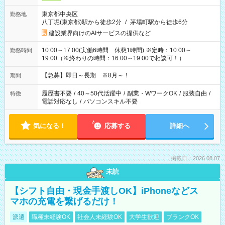
東京都中央区
勤務地
八丁堀(東京都)駅から徒歩2分
/
茅場町駅から徒歩6分
建設業界向けのAIサービスの提供など
10:00～17:00(実働6時間 休憩1時間) ※定時：10:00～
勤務時間
19:00（※終わりの時間：16:00～19:00で相談可！）
【急募】即日～長期 ※8月～！
期間
履歴書不要
/
40～50代活躍中
/
副業・WワークOK
/
服装自由
/
特徴
電話対応なし
/
パソコンスキル不要
気になる！
応募する
詳細へ
掲載日：2026.08.07
未読
【シフト自由・現金手渡しOK】iPhoneなどス
マホの充電を繋げるだけ！
派遣
職種未経験OK
社会人未経験OK
大学生歓迎
ブランクOK