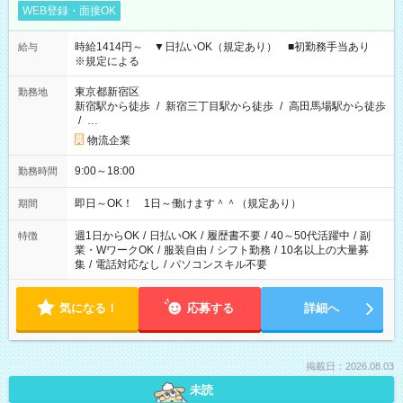
WEB登録・面接OK
時給1414円～ ▼日払いOK（規定あり） ■初勤務手当あり
給与
※規定による
東京都新宿区
勤務地
新宿駅から徒歩
/
新宿三丁目駅から徒歩
/
高田馬場駅から徒歩
/
…
物流企業
9:00～18:00
勤務時間
即日～OK！ 1日～働けます＾＾（規定あり）
期間
週1日からOK
/
日払いOK
/
履歴書不要
/
40～50代活躍中
/
副
特徴
業・WワークOK
/
服装自由
/
シフト勤務
/
10名以上の大量募
集
/
電話対応なし
/
パソコンスキル不要
気になる！
応募する
詳細へ
掲載日：2026.08.03
未読