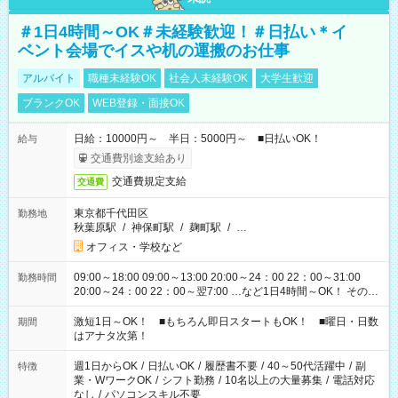
＃1日4時間～OK＃未経験歓迎！＃日払い＊イ
ベント会場でイスや机の運搬のお仕事
アルバイト
職種未経験OK
社会人未経験OK
大学生歓迎
ブランクOK
WEB登録・面接OK
日給：10000円～ 半日：5000円～ ■日払いOK！
給与
交通費別途支給あり
交通費規定支給
交通費
東京都千代田区
勤務地
秋葉原駅
/
神保町駅
/
麹町駅
/
…
オフィス・学校など
09:00～18:00 09:00～13:00 20:00～24：00 22：00～31:00
勤務時間
20:00～24：00 22：00～翌7:00 …など1日4時間～OK！ その他
シフトもございます！ お気軽にご相談ください！
激短1日～OK！ ■もちろん即日スタートもOK！ ■曜日・日数
期間
はアナタ次第！
週1日からOK
/
日払いOK
/
履歴書不要
/
40～50代活躍中
/
副
特徴
業・WワークOK
/
シフト勤務
/
10名以上の大量募集
/
電話対応
なし
/
パソコンスキル不要