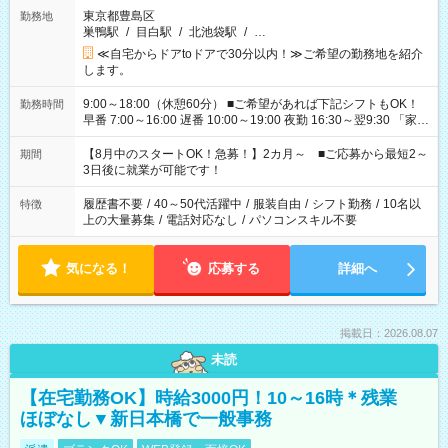
東京都豊島区
勤務地
巣鴨駅
/
目白駅
/
北池袋駅
/
…
≪自宅からドアtoドアで30分以内！≫ご希望の勤務地を紹介
します。
9:00～18:00（休憩60分） ■ご希望があれば下記シフトもOK！
勤務時間
早番 7:00～16:00 遅番 10:00～19:00 夜勤 16:30～翌9:30 「家族
と休みを合わせたい」 「余裕を持って夕飯の準備がしたい」
「できれば残業はしたくない」 など、ご希望を教えてください
【8月中のスタートOK！急募！】2カ月～ ■ご応募から最短2～
期間
ね。 ※Wワーク希望の方へ 今ご覧のお仕事で希望する勤務時間
3日後に就業が可能です！
と、もう1つのお仕事の勤務時間。 合計で週40時間を超える場
合は応募できません。
履歴書不要
/
40～50代活躍中
/
服装自由
/
シフト勤務
/
10名以
特徴
上の大量募集
/
電話対応なし
/
パソコンスキル不要
気になる！
応募する
詳細へ
掲載日：2026.08.07
未読
【在宅勤務OK】時給3000円！10～16時＊残業
ほぼなし▼新日本橋で一般事務