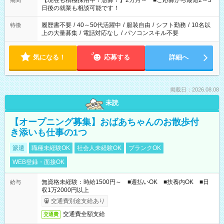
【現在も積極採用中！急募！】2カ月～ ■ご応募から最短2～3
期間
の方へ 今ご覧のお仕事で希望する勤務時間と、もう1つのお仕事
日後の就業も相談可能です！
の勤務時間。 合計で週40時間を超える場合は応募できません。
履歴書不要
/
40～50代活躍中
/
服装自由
/
シフト勤務
/
10名以
特徴
上の大量募集
/
電話対応なし
/
パソコンスキル不要
気になる！
応募する
詳細へ
掲載日：2026.08.08
未読
【オープニング募集】おばあちゃんのお散歩付
き添いも仕事の1つ
派遣
職種未経験OK
社会人未経験OK
ブランクOK
WEB登録・面接OK
無資格未経験：時給1500円～ ■週払いOK ■扶養内OK ■日
給与
収1万2000円以上
交通費別途支給あり
交通費全額支給
交通費