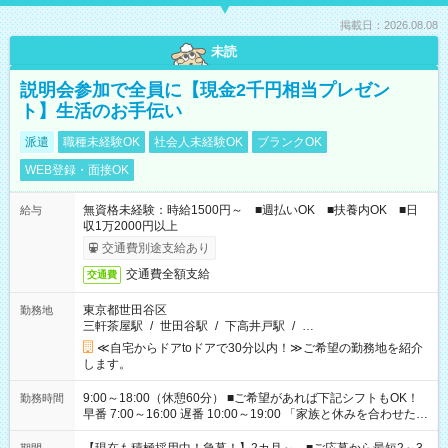
掲載日：2026.08.08
未読
説明会参加で全員に【現金2千円相当プレゼン
ト】生活のお手伝い
派遣
職種未経験OK
社会人未経験OK
ブランクOK
WEB登録・面接OK
無資格未経験：時給1500円～ ■週払いOK ■扶養内OK ■日
給与
収1万2000円以上
交通費別途支給あり
交通費全額支給
交通費
東京都世田谷区
勤務地
三軒茶屋駅
/
世田谷駅
/
下高井戸駅
/
…
≪自宅からドアtoドアで30分以内！≫ご希望の勤務地を紹介
します。
9:00～18:00（休憩60分） ■ご希望があれば下記シフトもOK！
勤務時間
早番 7:00～16:00 遅番 10:00～19:00 「家族と休みを合わせた
い」 「余裕を持って夕飯の準備がしたい」 「できれば残業はし
たくない」 など、ご希望を教えてくださいね。 ※Wワーク希望