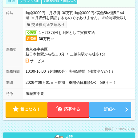
派遣
ブランクOK
WEB登録・面接OK
時給3000円 月収例 30万円 時給3000円×実働5h×週5日×4
給与
週 ※月収例を保証するものではありません。※給与即受取りサ
ービス利用可（利用条件有）
交通費別途支給あり
1ヶ月3万円を上限として実費支給
交通費
30万円～
月収例
東京都中央区
勤務地
新日本橋駅から徒歩3分
/
三越前駅から徒歩1分
サ－ビス
10:00-16:00（休憩60分）実働5時間（残業少なめ！）
勤務時間
2026年09月01日～長期 ※開始日相談OK ※9月～！
期間
履歴書不要
特徴
気になる！
応募する
詳細へ
掲載日：2026.08.06
未読