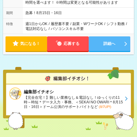
時間を選べます！ ※時間は変更となる可能性があります
急募！8月15日・16日
期間
週1日からOK
/
履歴書不要
/
副業・WワークOK
/
シフト勤務
/
特徴
電話対応なし
/
パソコンスキル不要
気になる！
応募する
詳細へ
編集部イチオシ
【完全在宅！】難しい業務なし＆電話なし！ゆっくりの11
時～時短＊データ入力・事務、＜SEKAI NO OWARI＊8月15
日・16日＞ドーム公演のサポートバイトなど
(8/7UP!)