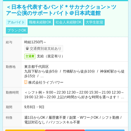
＜日本を代表するバンド＊サカナクション＞ツ
アー公演のサポートバイト＠日本武道館
アルバイト
職種未経験OK
社会人未経験OK
大学生歓迎
ブランクOK
時給1250円～
給与
交通費別途支給あり
支給（規定有り）
交通費
東京都千代田区
勤務地
九段下駅から徒歩5分
/
竹橋駅から徒歩10分
/
神保町駅から徒
歩15分
/
…
株式会社ライブパワー
＜シフト例＞ 9:00～22:30 12:30～22:00 15:30～21:00 12:30～
勤務時間
19:00 12:30～22:00 上記の時間から好きな時間を選べます！ ※
時間は変更となる可能性があります
9月8日・9日
期間
週1日からOK
/
履歴書不要
/
副業・WワークOK
/
シフト勤務
/
特徴
電話対応なし
/
パソコンスキル不要