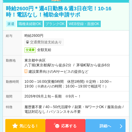
時給2600円＊週4日勤務＆週3日在宅！10-16
時！電話なし！補助金申請サポ
派遣
職種未経験OK
ブランクOK
WEB登録・面接OK
時給2600円
給与
交通費別途支給あり
全額支給
交通費
東京都中央区
勤務地
八丁堀(東京都)駅から徒歩2分
/
茅場町駅から徒歩6分
建設業界向けのAIサービスの提供など
10:00～16:00(実働5時間 休憩1時間) ※定時：10:00～
勤務時間
19:00（※終わりの時間：16:00～19:00で相談可！）
2026年09月上旬～長期 ※9月～！
期間
履歴書不要
/
40～50代活躍中
/
副業・WワークOK
/
服装自由
/
特徴
電話対応なし
/
パソコンスキル不要
気になる！
応募する
詳細へ