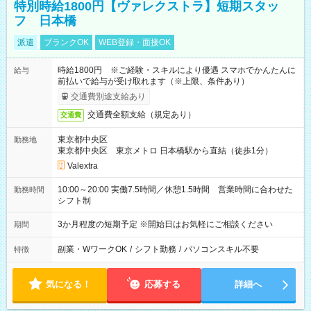
特別時給1800円【ヴァレクストラ】短期スタッ
フ 日本橋
派遣
ブランクOK
WEB登録・面接OK
時給1800円 ※ご経験・スキルにより優遇 スマホでかんたんに
給与
前払いで給与が受け取れます（※上限、条件あり）
交通費別途支給あり
交通費全額支給（規定あり）
交通費
東京都中央区
勤務地
東京都中央区 東京メトロ 日本橋駅から直結（徒歩1分）
Valextra
10:00～20:00 実働7.5時間／休憩1.5時間 営業時間に合わせた
勤務時間
シフト制
3か月程度の短期予定 ※開始日はお気軽にご相談ください
期間
副業・WワークOK
/
シフト勤務
/
パソコンスキル不要
特徴
気になる！
応募する
詳細へ