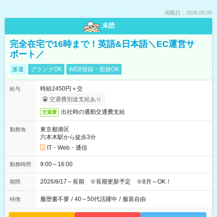
掲載日：2026.08.05
未読
完全在宅で16時まで！英語&日本語＼EC運営サ
ポート／
派遣
ブランクOK
WEB登録・面接OK
時給2450円＋交
給与
交通費別途支給あり
出社時の通勤交通費支給
交通費
東京都港区
勤務地
六本木駅から徒歩3分
IT・Web・通信
9:00～16:00
勤務時間
2026/8/17～長期 ※長期更新予定 ※8月～OK！
期間
履歴書不要
/
40～50代活躍中
/
服装自由
特徴