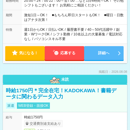
20:00～24：00 22：00～翌7:00 …など1日4時間～OK！ その他
勤務時間
シフトもございます！ お気軽にご相談ください！
激短1日～OK！ ■もちろん即日スタートもOK！ ■曜日・日数
期間
はアナタ次第！
週1日からOK
/
日払いOK
/
履歴書不要
/
40～50代活躍中
/
副
特徴
業・WワークOK
/
シフト勤務
/
10名以上の大量募集
/
電話対応
なし
/
パソコンスキル不要
気になる！
応募する
詳細へ
掲載日：2026.08.08
未読
時給1750円＊完全在宅！KADOKAWA！書籍デ
ータに関わるデータ入力
派遣
WEB登録・面接OK
時給1750円
給与
交通費別途支給あり