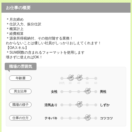
お仕事の概要
＊月次締め
＊仕訳入力、振分仕訳
＊概算計上
＊経費精算
＊源泉所得税納付、その他付随する業務！
わからないことは優しい社員がしっかりおしえてくれます！
【OAスキル】
＊SUM関数の含まれるフォーマットを使用します
壊さずに使えればOK！
職場の雰囲気
年齢層
20代
30
40
50
60
男女比率
女性
男性
職場の様子
活気あり
しずか
仕事の仕方
テキパキ
コツコツ