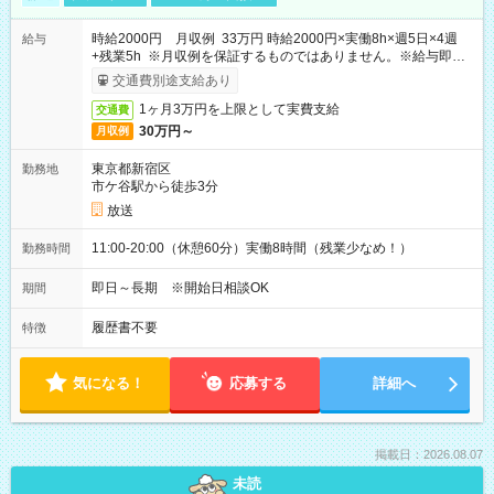
時給2000円 月収例 33万円 時給2000円×実働8h×週5日×4週
給与
+残業5h ※月収例を保証するものではありません。※給与即受
取りサービス利用可（利用条件有）
交通費別途支給あり
1ヶ月3万円を上限として実費支給
交通費
30万円～
月収例
東京都新宿区
勤務地
市ケ谷駅から徒歩3分
放送
11:00-20:00（休憩60分）実働8時間（残業少なめ！）
勤務時間
即日～長期 ※開始日相談OK
期間
履歴書不要
特徴
気になる！
応募する
詳細へ
掲載日：2026.08.07
未読