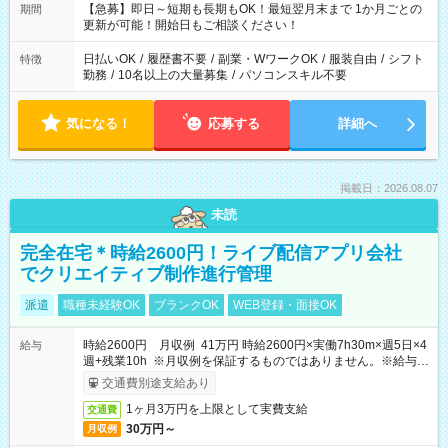
【急募】即日～短期も長期もOK！最短翌月末まで 1か月ごとの
期間
更新が可能！開始日もご相談ください！
日払いOK
/
履歴書不要
/
副業・WワークOK
/
服装自由
/
シフト
特徴
勤務
/
10名以上の大量募集
/
パソコンスキル不要
気になる！
応募する
詳細へ
掲載日：2026.08.07
未読
完全在宅＊時給2600円！ライブ配信アプリ会社
でクリエイティブ制作進行管理
派遣
職種未経験OK
ブランクOK
WEB登録・面接OK
時給2600円 月収例 41万円 時給2600円×実働7h30m×週5日×4
給与
週+残業10h ※月収例を保証するものではありません。※給与即
受取りサービス利用可（利用条件有）
交通費別途支給あり
1ヶ月3万円を上限として実費支給
交通費
30万円～
月収例