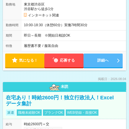
東京都渋谷区
勤務地
渋谷駅から徒歩1分
インターネット関連
10:00-18:30（休憩60分）実働7時間30分
勤務時間
即日～長期 ※開始日相談OK
期間
履歴書不要
/
服装自由
特徴
気になる！
応募する
詳細へ
掲載日：2026.08.04
未読
在宅あり！時給2600円！独立行政法人！Excel
データ集計
派遣
職種未経験OK
ブランクOK
WEB登録・面接OK
時給2600円＋交
給与