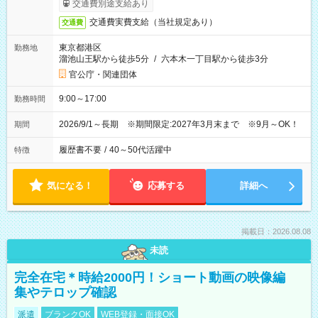
交通費別途支給あり
交通費実費支給（当社規定あり）
交通費
東京都港区
勤務地
溜池山王駅から徒歩5分
/
六本木一丁目駅から徒歩3分
官公庁・関連団体
9:00～17:00
勤務時間
2026/9/1～長期 ※期間限定:2027年3月末まで ※9月～OK！
期間
履歴書不要
/
40～50代活躍中
特徴
気になる！
応募する
詳細へ
掲載日：2026.08.08
未読
完全在宅＊時給2000円！ショート動画の映像編
集やテロップ確認
派遣
ブランクOK
WEB登録・面接OK