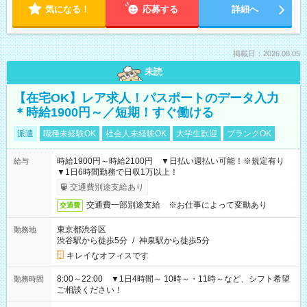
気になる！
応募する
詳細へ
掲載日：2026.08.05
未読
【在宅OK】レア求人！パスポートのデータ入力
＊時給1900円～／短期！すぐ働ける
派遣
職種未経験OK
社会人未経験OK
大学生歓迎
ブランクOK
時給1900円～時給2100円 ▼日払い週払い可能！※規定有り
給与
▼1日6時間勤務で日収1万以上！
交通費別途支給あり
交通費一部別途支給 ※お仕事によって変動あり
交通費
東京都渋谷区
勤務地
渋谷駅から徒歩5分
/
神泉駅から徒歩5分
キレイなオフィスです
8:00～22:00 ▼1日4時間～ 10時～・11時～など、シフト希望
勤務時間
ご相談ください！