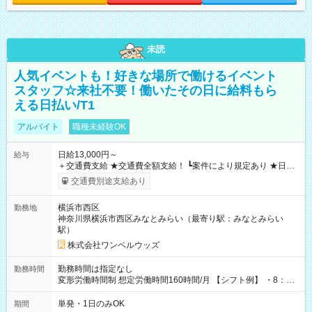
未読
人気イベントも！好きな場所で働けるイベント
スタッフ☆来社不要！働いたその日に給料もら
える日払い/T1
アルバイト
職種未経験OK
日給13,000円～
給与
＋交通費支給 ★交通費全額支給！ ┗案件により規定あり ★日払
いOK！（規定あり） ┗働いたその日に現金GET♪ お仕事後はコ
交通費別途支給あり
ンビニATMから 日払い分を引き落とせます！ 【試用期間】試
用期間なし
横浜市西区
勤務地
神奈川県横浜市西区みなとみらい（最寄り駅：みなとみらい
駅）
株式会社ワンベルウッズ
勤務時間は指定なし
勤務時間
変形労働時間制 想定労働時間160時間/月 【シフト例】 ・8：00
～21：00
単発・1日のみOK
期間