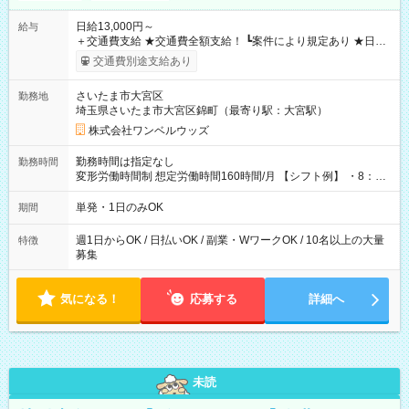
日給13,000円～
給与
＋交通費支給 ★交通費全額支給！ ┗案件により規定あり ★日払
いOK！（規定あり） ┗働いたその日に現金GET♪ お仕事後はコ
交通費別途支給あり
ンビニATMから 日払い分を引き落とせます！ 【試用期間】試
用期間なし
さいたま市大宮区
勤務地
埼玉県さいたま市大宮区錦町（最寄り駅：大宮駅）
株式会社ワンベルウッズ
勤務時間は指定なし
勤務時間
変形労働時間制 想定労働時間160時間/月 【シフト例】 ・8：00
～21：00
単発・1日のみOK
期間
週1日からOK / 日払いOK / 副業・WワークOK / 10名以上の大量
特徴
募集
気になる！
応募する
詳細へ
未読