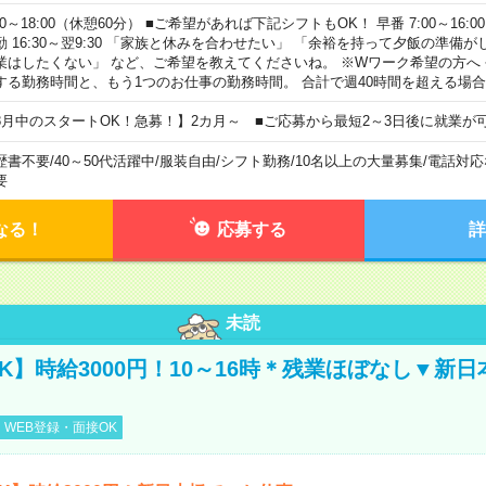
00～18:00（休憩60分） ■ご希望があれば下記シフトもOK！ 早番 7:00～16:00 遅
勤 16:30～翌9:30 「家族と休みを合わせたい」 「余裕を持って夕飯の準備
業はしたくない」 など、ご希望を教えてくださいね。 ※Wワーク希望の方へ
する勤務時間と、もう1つのお仕事の勤務時間。 合計で週40時間を超える場
8月中のスタートOK！急募！】2カ月～ ■ご応募から最短2～3日後に就業が
歴書不要
/
40～50代活躍中
/
服装自由
/
シフト勤務
/
10名以上の大量募集
/
電話対応
要
なる！
応募する
詳
未読
K】時給3000円！10～16時＊残業ほぼなし▼新
WEB登録・面接OK