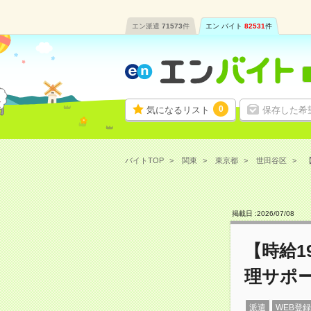
エン派遣
71573
件
エン バイト
82531
件
0
気になるリスト
保存した希
バイトTOP
関東
東京都
世田谷区
【
掲載日 :
2026
/
07
/
08
【時給1
理サポ
派遣
WEB登