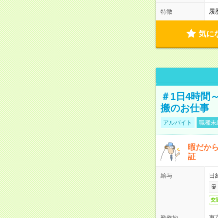
履
特徴
気に
＃1日4時間
搬のお仕事
アルバイト
職種未
暇だか
証
日
給与
交
東
勤務地