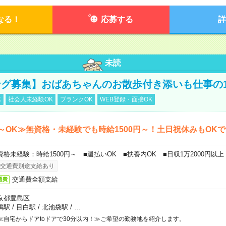
なる！
応募する
詳
未読
グ募集】おばあちゃんのお散歩付き添いも仕事の
K
社会人未経験OK
ブランクOK
WEB登録・面接OK
～OK≫無資格・未経験でも時給1500円～！土日祝休みもOK
資格未経験：時給1500円～ ■週払いOK ■扶養内OK ■日収1万2000円以上
交通費別途支給あり
交通費全額支給
通費
京都豊島区
鴨駅
/
目白駅
/
北池袋駅
/
…
≪自宅からドアtoドアで30分以内！≫ご希望の勤務地を紹介します。