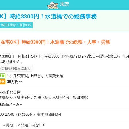
未読
K】時給3300円！水道橋での総務事務
WEB登録・面接OK
在宅OK】時給3300円！水道橋での総務・人事・労務
給3300円 月収例 54万円 時給3300円×実働7h40m×週5日×4週+残業10h
はありません。
交通費別途支給あり
1ヶ月3万円を上限として実費支給
通費
30万円～
収例
京都千代田区
道橋駅から徒歩7分
/
九段下駅から徒歩4分
/
飯田橋駅
医薬品メ－カ－
:00-17:40（休憩60分）実働7時間40分
日～長期 ※開始日相談OK