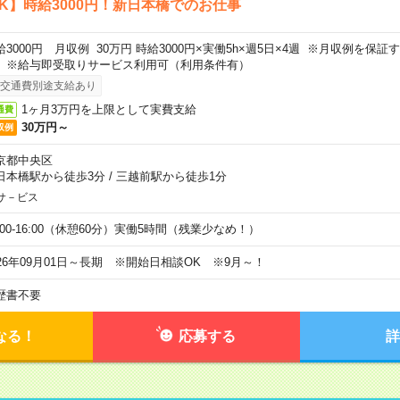
K】時給3000円！新日本橋でのお仕事
給3000円 月収例 30万円 時給3000円×実働5h×週5日×4週 ※月収例を保
。※給与即受取りサービス利用可（利用条件有）
交通費別途支給あり
1ヶ月3万円を上限として実費支給
通費
30万円～
収例
京都中央区
日本橋駅から徒歩3分
/
三越前駅から徒歩1分
サ－ビス
0:00-16:00（休憩60分）実働5時間（残業少なめ！）
026年09月01日～長期 ※開始日相談OK ※9月～！
歴書不要
なる！
応募する
詳