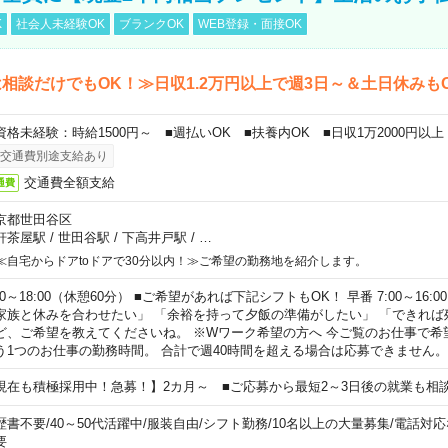
K
社会人未経験OK
ブランクOK
WEB登録・面接OK
相談だけでもOK！≫日収1.2万円以上で週3日～＆土日休みも
資格未経験：時給1500円～ ■週払いOK ■扶養内OK ■日収1万2000円以上
交通費別途支給あり
交通費全額支給
通費
京都世田谷区
軒茶屋駅
/
世田谷駅
/
下高井戸駅
/
…
≪自宅からドアtoドアで30分以内！≫ご希望の勤務地を紹介します。
00～18:00（休憩60分） ■ご希望があれば下記シフトもOK！ 早番 7:00～16:00 遅
家族と休みを合わせたい」 「余裕を持って夕飯の準備がしたい」 「できれば
ど、ご希望を教えてくださいね。 ※Wワーク希望の方へ 今ご覧のお仕事で希
う1つのお仕事の勤務時間。 合計で週40時間を超える場合は応募できません。
現在も積極採用中！急募！】2カ月～ ■ご応募から最短2～3日後の就業も相
歴書不要
/
40～50代活躍中
/
服装自由
/
シフト勤務
/
10名以上の大量募集
/
電話対応
要