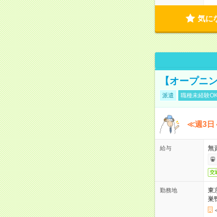
気に
【オープニン
派遣
職種未経験O
≪週3日
無
給与
交
東
勤務地
巣