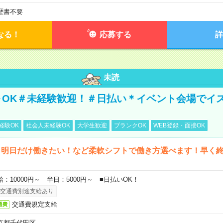
歴書不要
なる！
応募する
詳
未読
～OK＃未経験歓迎！＃日払い＊イベント会場でイ
経験OK
社会人未経験OK
大学生歓迎
ブランクOK
WEB登録・面接OK
ら明日だけ働きたい！など柔軟シフトで働き方選べます！早く
給：10000円～ 半日：5000円～ ■日払いOK！
交通費別途支給あり
交通費規定支給
通費
京都千代田区