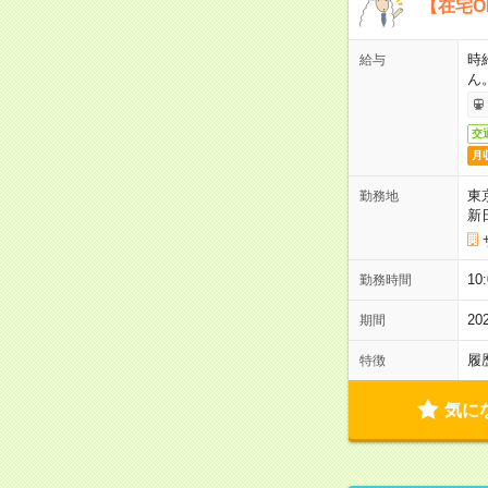
【在宅O
時
給与
ん
交
月
東
勤務地
新
1
勤務時間
2
期間
履
特徴
気に