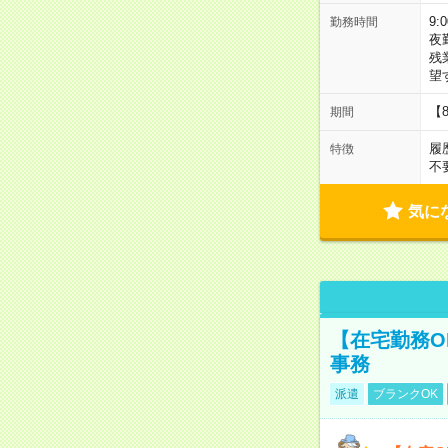
9:
勤務時間
夜
残
望
【
期間
履
特徴
不
気に
【在宅勤務O
事務
派遣
ブランクOK