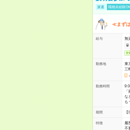
派遣
職種未経験O
≪まずは
無
給与
交
東
勤務地
三
9:
勤務時間
「
な
も
【
期間
履
特徴
不