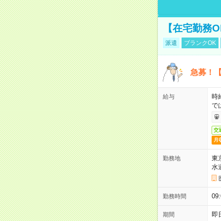
【在宅勤務O
派遣
ブランクOK
急募！【
時
給与
で
交
月
東
勤務地
水
09
勤務時間
即
期間