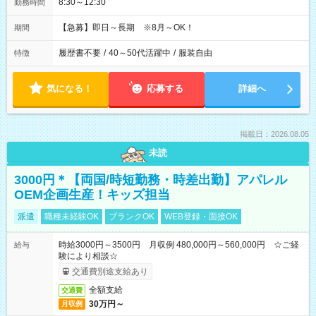
8:30～12:30
勤務時間
【急募】即日～長期 ※8月～OK！
期間
履歴書不要
/
40～50代活躍中
/
服装自由
特徴
気になる！
応募する
詳細へ
掲載日：2026.08.05
未読
3000円＊【両国/時短勤務・時差出勤】アパレル
OEM企画生産！キッズ担当
派遣
職種未経験OK
ブランクOK
WEB登録・面接OK
時給3000円～3500円 月収例 480,000円～560,000円 ☆ご経
給与
験により相談☆
交通費別途支給あり
全額支給
交通費
30万円～
月収例