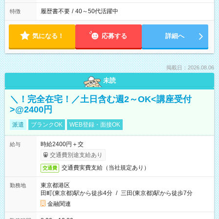
履歴書不要
/
40～50代活躍中
特徴
気になる！
応募する
詳細へ
掲載日：2026.08.06
未読
＼！完全在宅！／土日含む週2～OK<講座受付
>@2400円
派遣
ブランクOK
WEB登録・面接OK
時給2400円＋交
給与
交通費別途支給あり
交通費実費支給（当社規定あり）
交通費
東京都港区
勤務地
田町(東京都)駅から徒歩4分
/
三田(東京都)駅から徒歩7分
金融関連