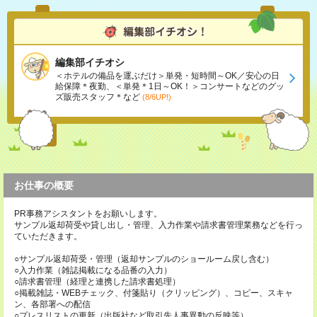
編集部イチオシ
＜ホテルの備品を運ぶだけ＞単発・短時間～OK／安心の日
給保障＊夜勤、＜単発＊1日～OK！＞コンサートなどのグッ
ズ販売スタッフ＊など
(8/6UP!)
お仕事の概要
PR事務アシスタントをお願いします。
サンプル返却荷受や貸し出し・管理、入力作業や請求書管理業務などを行っ
ていただきます。
○サンプル返却荷受・管理（返却サンプルのショールーム戻し含む）
○入力作業（雑誌掲載になる品番の入力）
○請求書管理（経理と連携した請求書処理）
○掲載雑誌・WEBチェック、付箋貼り（クリッピング）、コピー、スキャ
ン、各部署への配信
○プレスリストの更新（出版社など取引先人事異動の反映等）