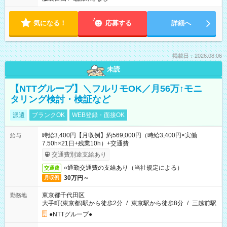
気になる！
応募する
詳細へ
掲載日：2026.08.06
未読
【NTTグループ】＼フルリモOK／月56万↑モニ
タリング検討・検証など
派遣
ブランクOK
WEB登録・面接OK
時給3,400円【月収例】約569,000円（時給3,400円×実働
給与
7.50h×21日+残業10h）+交通費
交通費別途支給あり
○通勤交通費の支給あり（当社規定による）
交通費
30万円～
月収例
東京都千代田区
勤務地
大手町(東京都)駅から徒歩2分
/
東京駅から徒歩8分
/
三越前駅
●NTTグループ●