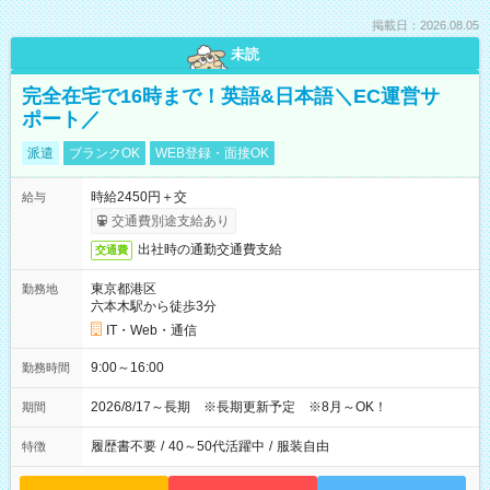
掲載日：2026.08.05
未読
完全在宅で16時まで！英語&日本語＼EC運営サ
ポート／
派遣
ブランクOK
WEB登録・面接OK
時給2450円＋交
給与
交通費別途支給あり
出社時の通勤交通費支給
交通費
東京都港区
勤務地
六本木駅から徒歩3分
IT・Web・通信
9:00～16:00
勤務時間
2026/8/17～長期 ※長期更新予定 ※8月～OK！
期間
履歴書不要
/
40～50代活躍中
/
服装自由
特徴