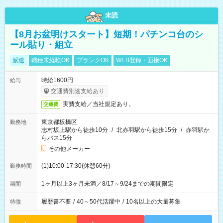
未読
【8月お盆明けスタート】短期！パチンコ台のシ
ール貼り・組立
派遣
職種未経験OK
ブランクOK
WEB登録・面接OK
時給1600円
給与
交通費別途支給あり
実費支給／当社規定あり。
交通費
東京都板橋区
勤務地
志村坂上駅から徒歩10分
/
北赤羽駅から徒歩15分
/
赤羽駅か
らバス15分
その他メーカー
(1)10:00-17:30(休憩60分)
勤務時間
1ヶ月以上3ヶ月未満／8/17～9/24までの期間限定
期間
履歴書不要
/
40～50代活躍中
/
10名以上の大量募集
特徴