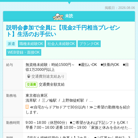
掲載日：2026.08.06
未読
説明会参加で全員に【現金2千円相当プレゼン
ト】生活のお手伝い
派遣
職種未経験OK
社会人未経験OK
ブランクOK
WEB登録・面接OK
無資格未経験：時給1500円～ ■週払いOK ■扶養内OK ■日
給与
収1万2000円以上
交通費別途支給あり
交通費全額支給
交通費
東京都台東区
勤務地
浅草駅
/
三ノ輪駅
/
上野御徒町駅
/
…
≪自宅からドアtoドアで30分以内！≫ご希望の勤務地を紹介
します。
9:00～18:00（休憩60分） ■ご希望があれば下記シフトもOK！
勤務時間
早番 7:00～16:00 遅番 10:00～19:00 「家族と休みを合わせた
い」 「余裕を持って夕飯の準備がしたい」 「できれば残業はし
たくない」 など、ご希望を教えてくださいね。 ※Wワーク希望