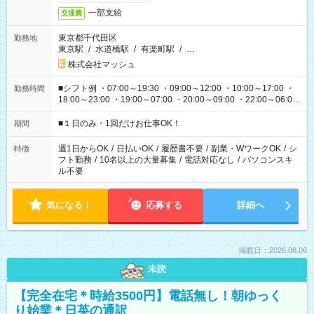
一部支給
交通費
東京都千代田区
勤務地
東京駅
/
水道橋駅
/
有楽町駅
/
…
株式会社マッシュ
■シフト例 ・07:00～19:30 ・09:00～12:00 ・10:00～17:00 ・
勤務時間
18:00～23:00 ・19:00～07:00 ・20:00～09:00 ・22:00～06:00
etc ★最短で3時間で5,120円のお仕事から 15時間で2万円近く稼
げるお仕事も！ ご希望のお時間に合わせてご紹介！ ※シフトは
■１日のみ・1回だけお仕事OK！
期間
現場によって異なります。 ※勿論、休憩時間はあるのでご安心
ください！
週1日からOK
/
日払いOK
/
履歴書不要
/
副業・WワークOK
/
シ
特徴
フト勤務
/
10名以上の大量募集
/
電話対応なし
/
パソコンスキ
ル不要
気になる！
応募する
詳細へ
掲載日：2026.08.06
未読
【完全在宅＊時給3500円】電話無し！朝ゆっく
り始業＊日英の通訳