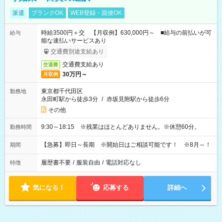
派遣
ブランクOK
WEB登録・面接OK
時給3500円＋交 【月収例】630,000円～ ■給与の前払いが可
給与
能な速払いサービスあり
交通費別途支給あり
交通費支給あり
交通費
30万円～
月収例
東京都千代田区
勤務地
永田町駅から徒歩3分
/
赤坂見附駅から徒歩6分
その他
9:30～18:15 ※残業はほとんどありません。※休憩60分。
勤務時間
【急募】即日～長期 ※開始日はご相談可能です！ ※8月～！
期間
履歴書不要
/
服装自由
/
電話対応なし
特徴
気になる！
応募する
詳細へ