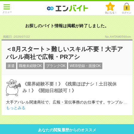
0
メニュー
気になる！
ログイン
お探しのバイト情報は掲載が終了しました。
掲載日 :2026
/
07
/
22
No.AHTAM0566sin
＜8月スタート＞難しいスキル不要！大手ア
パレル商社で広報・PRアシ
派遣
職種未経験OK
ブランクOK
WEB登録・面接OK
《業界経験不要！》《残業ほぼナシ！土日祝休
み！》《開始日相談可！》
大手アパレル関連商社で、広報・宣伝事務のお仕事です。サンプル
...
もっとみる
あなたの閲覧履歴からのオススメ