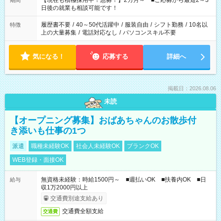
【現在も積極採用中！急募！】2カ月～ ■ご応募から最短2～3
期間
の方へ 今ご覧のお仕事で希望する勤務時間と、もう1つのお仕事
日後の就業も相談可能です！
の勤務時間。 合計で週40時間を超える場合は応募できません。
履歴書不要
/
40～50代活躍中
/
服装自由
/
シフト勤務
/
10名以
特徴
上の大量募集
/
電話対応なし
/
パソコンスキル不要
気になる！
応募する
詳細へ
掲載日：2026.08.06
未読
【オープニング募集】おばあちゃんのお散歩付
き添いも仕事の1つ
派遣
職種未経験OK
社会人未経験OK
ブランクOK
WEB登録・面接OK
無資格未経験：時給1500円～ ■週払いOK ■扶養内OK ■日
給与
収1万2000円以上
交通費別途支給あり
交通費全額支給
交通費