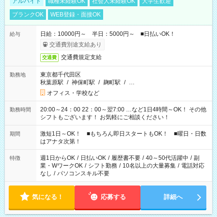
アルバイト
職種未経験OK
社会人未経験OK
大学生歓迎
ブランクOK
WEB登録・面接OK
日給：10000円～ 半日：5000円～ ■日払いOK！
給与
交通費別途支給あり
交通費規定支給
交通費
東京都千代田区
勤務地
秋葉原駅
/
神保町駅
/
麹町駅
/
…
オフィス・学校など
20:00～24：00 22：00～翌7:00 …など1日4時間～OK！ その他
勤務時間
シフトもございます！ お気軽にご相談ください！
激短1日～OK！ ■もちろん即日スタートもOK！ ■曜日・日数
期間
はアナタ次第！
週1日からOK
/
日払いOK
/
履歴書不要
/
40～50代活躍中
/
副
特徴
業・WワークOK
/
シフト勤務
/
10名以上の大量募集
/
電話対応
なし
/
パソコンスキル不要
気になる！
応募する
詳細へ