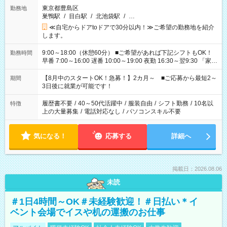
東京都豊島区
勤務地
巣鴨駅
/
目白駅
/
北池袋駅
/
…
≪自宅からドアtoドアで30分以内！≫ご希望の勤務地を紹介
します。
9:00～18:00（休憩60分） ■ご希望があれば下記シフトもOK！
勤務時間
早番 7:00～16:00 遅番 10:00～19:00 夜勤 16:30～翌9:30 「家族
と休みを合わせたい」 「余裕を持って夕飯の準備がしたい」
「できれば残業はしたくない」 など、ご希望を教えてください
【8月中のスタートOK！急募！】2カ月～ ■ご応募から最短2～
期間
ね。 ※Wワーク希望の方へ 今ご覧のお仕事で希望する勤務時間
3日後に就業が可能です！
と、もう1つのお仕事の勤務時間。 合計で週40時間を超える場
合は応募できません。
履歴書不要
/
40～50代活躍中
/
服装自由
/
シフト勤務
/
10名以
特徴
上の大量募集
/
電話対応なし
/
パソコンスキル不要
気になる！
応募する
詳細へ
掲載日：2026.08.06
未読
＃1日4時間～OK＃未経験歓迎！＃日払い＊イ
ベント会場でイスや机の運搬のお仕事