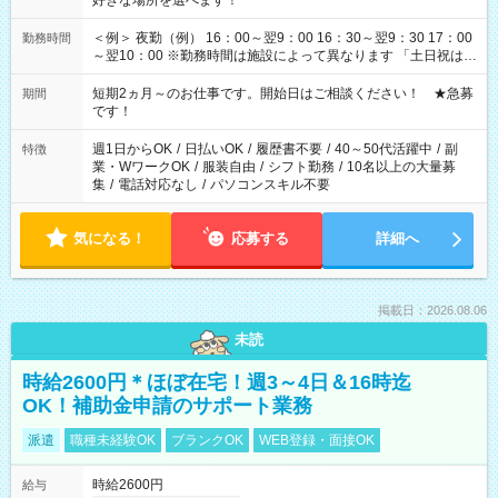
好きな場所を選べます！
＜例＞ 夜勤（例） 16：00～翌9：00 16：30～翌9：30 17：00
勤務時間
～翌10：00 ※勤務時間は施設によって異なります 「土日祝は休
みたい」 「しっかり稼ぎたい」 「もう少し遅い時間から始めた
い」など ご希望にあったお仕事をご案内いたします。 ※未経験
短期2ヵ月～のお仕事です。開始日はご相談ください！ ★急募
期間
の方の場合は1～2ヶ月間は日中での仕事を経験いただき、 お
です！
仕事に慣れてからの夜勤になります。 ★家庭の都合でお休みが
必要な場合も遠慮なくご相談ください。
週1日からOK
/
日払いOK
/
履歴書不要
/
40～50代活躍中
/
副
特徴
業・WワークOK
/
服装自由
/
シフト勤務
/
10名以上の大量募
集
/
電話対応なし
/
パソコンスキル不要
気になる！
応募する
詳細へ
掲載日：2026.08.06
未読
時給2600円＊ほぼ在宅！週3～4日＆16時迄
OK！補助金申請のサポート業務
派遣
職種未経験OK
ブランクOK
WEB登録・面接OK
時給2600円
給与