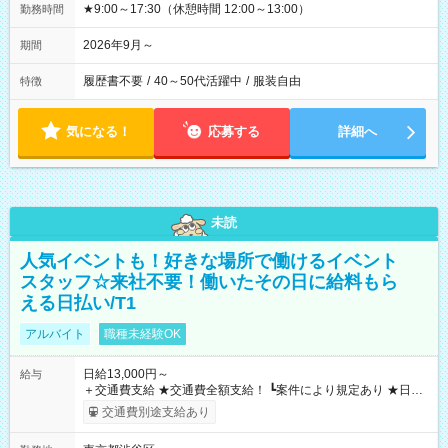
★9:00～17:30（休憩時間 12:00～13:00）
勤務時間
2026年9月～
期間
履歴書不要
/
40～50代活躍中
/
服装自由
特徴
気になる！
応募する
詳細へ
未読
人気イベントも！好きな場所で働けるイベント
スタッフ☆来社不要！働いたその日に給料もら
える日払い/T1
アルバイト
職種未経験OK
日給13,000円～
給与
＋交通費支給 ★交通費全額支給！ ┗案件により規定あり ★日払
いOK！（規定あり） ┗働いたその日に現金GET♪ お仕事後はコ
交通費別途支給あり
ンビニATMから 日払い分を引き落とせます！ 【試用期間】試
用期間なし