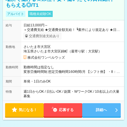
もらえる◎/T1
アルバイト
職種未経験OK
日給13,000円～
給与
＋交通費支給 ★交通費全額支給！ ┗案件により規定あり ★日払
いOK！（規定あり） ┗働いたその日に現金GET♪ お仕事後はコ
交通費別途支給あり
ンビニATMから 日払い分を引き落とせます！ 【試用期間】試
用期間なし
さいたま市大宮区
勤務地
埼玉県さいたま市大宮区錦町（最寄り駅：大宮駅）
株式会社ワンベルウッズ
勤務時間は指定なし
勤務時間
変形労働時間制 想定労働時間160時間/月 【シフト例】 ・8：00
～21：00
単発・1日のみOK
期間
週1日からOK / 日払いOK / 副業・WワークOK / 10名以上の大量
特徴
募集
気になる！
応募する
詳細へ