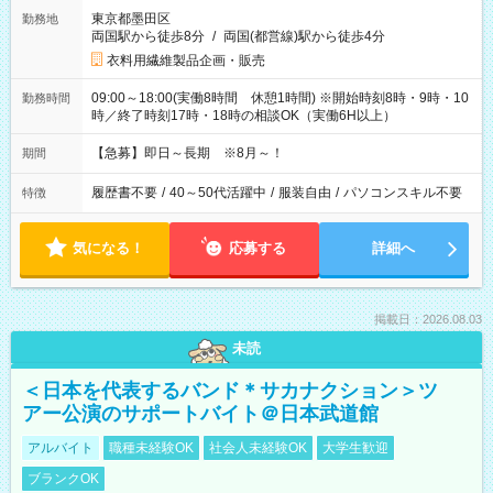
東京都墨田区
勤務地
両国駅から徒歩8分
/
両国(都営線)駅から徒歩4分
衣料用繊維製品企画・販売
09:00～18:00(実働8時間 休憩1時間) ※開始時刻8時・9時・10
勤務時間
時／終了時刻17時・18時の相談OK（実働6H以上）
【急募】即日～長期 ※8月～！
期間
履歴書不要
/
40～50代活躍中
/
服装自由
/
パソコンスキル不要
特徴
気になる！
応募する
詳細へ
掲載日：2026.08.03
未読
＜日本を代表するバンド＊サカナクション＞ツ
アー公演のサポートバイト＠日本武道館
アルバイト
職種未経験OK
社会人未経験OK
大学生歓迎
ブランクOK