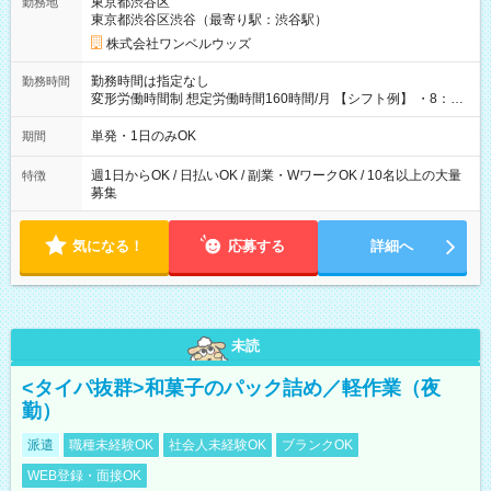
東京都渋谷区
勤務地
東京都渋谷区渋谷（最寄り駅：渋谷駅）
株式会社ワンベルウッズ
勤務時間は指定なし
勤務時間
変形労働時間制 想定労働時間160時間/月 【シフト例】 ・8：00
～21：00
単発・1日のみOK
期間
週1日からOK / 日払いOK / 副業・WワークOK / 10名以上の大量
特徴
募集
気になる！
応募する
詳細へ
未読
<タイパ抜群>和菓子のパック詰め／軽作業（夜
勤）
派遣
職種未経験OK
社会人未経験OK
ブランクOK
WEB登録・面接OK