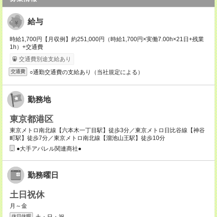
給与
時給1,700円【月収例】約251,000円（時給1,700円×実働7.00h×21日+残業
1h）+交通費
交通費別途支給あり
○通勤交通費の支給あり（当社規定による）
交通費
勤務地
東京都港区
東京メトロ南北線【六本木一丁目駅】徒歩3分／東京メトロ日比谷線【神谷
町駅】徒歩7分／東京メトロ南北線【溜池山王駅】徒歩10分
●大手アパレル関連商社●
勤務曜日
土日祝休
月～金
土・日・祝
休日休暇