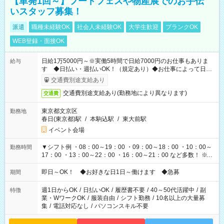
【単発1回～】フードフェスや物産展でのお手伝
いスタッフ募集！
派遣
職種未経験OK
社会人未経験OK
大学生歓迎
ブランクOK
WEB登録・面接OK
日給1万5000円～※実働5時間で日給7000円のお仕事もありま
給与
す ◆日払い・週払いOK！（規定あり）◆お仕事によって日給
も異なります
交通費別途支給あり
交通費別途支給あり(勤務地により異なります)
交通費
東京都文京区
勤務地
春日(東京都)駅
/
本駒込駅
/
東大前駅
イベント会場
▼シフト例 ・08：00～19：00 ・09：00～18：00 ・10：00～
勤務時間
17：00 ・13：00～22：00 ・16：00～21：00 など多数！ ※お
仕事により勤務時間が異なります
即日～OK！ ◆お好きな日1日～働けます ◆急募
期間
週1日からOK
/
日払いOK
/
履歴書不要
/
40～50代活躍中
/
副
特徴
業・WワークOK
/
服装自由
/
シフト勤務
/
10名以上の大量募
集
/
電話対応なし
/
パソコンスキル不要