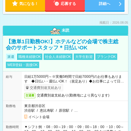
気になる！
応募する
詳細へ
掲載日：2026.08.05
未読
【激単1日勤務OK!】ホテルなどの会場で株主総
会のサポートスタッフ＊日払いOK
派遣
職種未経験OK
社会人未経験OK
大学生歓迎
ブランクOK
WEB登録・面接OK
日給1万5000円～※実働5時間で日給7000円のお仕事もありま
給与
す ◆日払い・週払いOK！（規定あり）◆お仕事によって日給
も異なります
交通費別途支給あり
交通費別途支給あり(勤務地により異なります)
交通費
東京都渋谷区
勤務地
渋谷駅
/
恵比寿駅
/
原宿駅
/
…
イベント会場
▼シフト例 ・08：00～19：00 ・09：00～18：00 ・10：00～
勤務時間