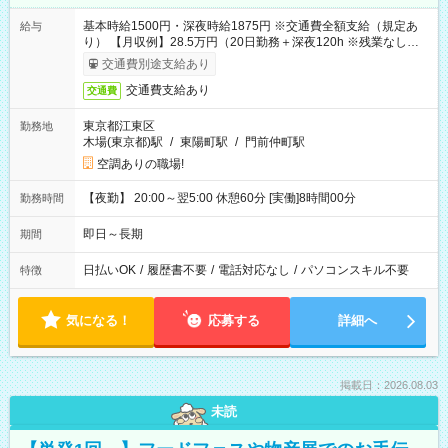
基本時給1500円・深夜時給1875円 ※交通費全額支給（規定あ
給与
り） 【月収例】28.5万円（20日勤務＋深夜120h ※残業なしの場
合）
交通費別途支給あり
交通費支給あり
交通費
東京都江東区
勤務地
木場(東京都)駅
/
東陽町駅
/
門前仲町駅
空調ありの職場!
【夜勤】 20:00～翌5:00 休憩60分 [実働]8時間00分
勤務時間
即日～長期
期間
日払いOK
/
履歴書不要
/
電話対応なし
/
パソコンスキル不要
特徴
気になる！
応募する
詳細へ
掲載日：2026.08.03
未読