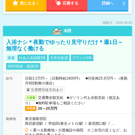
気になる！
応募する
詳細へ
掲載日：2026.08.06
未読
入浴ナシ＊夜勤でゆったり見守りだけ＊週1日～
無理なく働ける
派遣
社会人未経験OK
大学生歓迎
ブランクOK
WEB登録・面接OK
日収3.2万円～（日勤時給1800円） ■月収例25.9万円～（夜勤
給与
月8回勤務の場合）
交通費別途支給あり
交通費全額支給 ■ガソリン代も全額支給（規定あ
交通費
り） ■無料駐車場もご相談ください
20～25万円
月収例
東京都新宿区
勤務地
西武新宿駅
/
早稲田(東京メトロ)駅
/
新宿西口駅
/
…
＜選べる勤務地＞介護施設や病院 ※ご自宅の近くなど、お