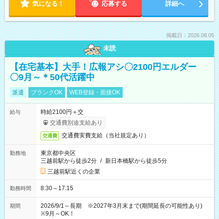
気になる！
応募する
詳細へ
掲載日：2026.08.05
未読
【在宅基本】大手！広報アシ〇2100円エルダー
〇9月～＊50代活躍中
派遣
ブランクOK
WEB登録・面接OK
時給2100円＋交
給与
交通費別途支給あり
交通費実費支給（当社規定あり）
交通費
東京都中央区
勤務地
三越前駅から徒歩2分
/
新日本橋駅から徒歩5分
三越前駅近くの企業
8:30～17:15
勤務時間
2026/9/1～長期 ※2027年3月末まで(期間延長の可能性あり)
期間
※9月～OK！