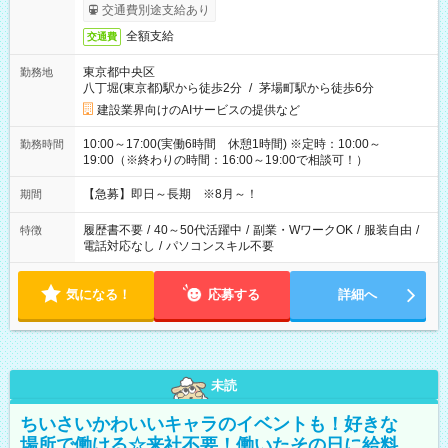
交通費別途支給あり
全額支給
交通費
東京都中央区
勤務地
八丁堀(東京都)駅から徒歩2分
/
茅場町駅から徒歩6分
建設業界向けのAIサービスの提供など
10:00～17:00(実働6時間 休憩1時間) ※定時：10:00～
勤務時間
19:00（※終わりの時間：16:00～19:00で相談可！）
【急募】即日～長期 ※8月～！
期間
履歴書不要
/
40～50代活躍中
/
副業・WワークOK
/
服装自由
/
特徴
電話対応なし
/
パソコンスキル不要
気になる！
応募する
詳細へ
未読
ちいさいかわいいキャラのイベントも！好きな
場所で働ける☆来社不要！働いたその日に給料