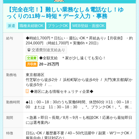
【完全在宅！】難しい業務なし＆電話なし！ゆ
っくりの11時～時短＊データ入力・事務
派遣
職種未経験OK
ブランクOK
WEB登録・面接OK
◆時給1,700円＊日払い・週払いOK＊昇給あり♪【月収例】 ・約
給与
204,000円 （時給1,700円 × 実働6h × 20日）
交通費別途支給あり
◆全額支給 ＊家が少し遠くても安心！
交通費
20～25万円
月収例
東京都港区
勤務地
竹芝駅から徒歩2分
/
浜松町駅から徒歩4分
/
大門(東京都)駅か
ら徒歩5分
/
…
◆港区にある情報セキュリティ企業◆
◆11：00～18：30のうち実働6時間、休憩60分 ※11：00～18：
勤務時間
00 または 11：30～18：30 。*。ブランクOK！。*。 例え
ば前職が、 在宅/財団法人/事務/コールセンター/受付/販売/カフェ
スタッフ スイーツ販売/ホテルフロント/化粧品販売/など 様々な
＜急募＞即日～長期／8月～9月～も相談OK！応募から最短即日
期間
業界から入社して活躍されています♪
には選考案内♪
日払いOK
/
履歴書不要
/
40～50代活躍中
/
副業・WワークOK
/
特徴
服装自由
/
電話対応なし