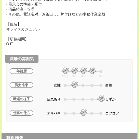
○展示会の準備・受付
○備品発注・管理
○その他、電話応対、お茶出し、片付けなどの事務作業全般
【服装】
オフィスカジュアル
【研修期間】
OJT
職場の雰囲気
年齢層
20代
30
40
50
60
男女比率
女性
男性
職場の様子
活気あり
しずか
仕事の仕方
テキパキ
コツコツ
募集情報