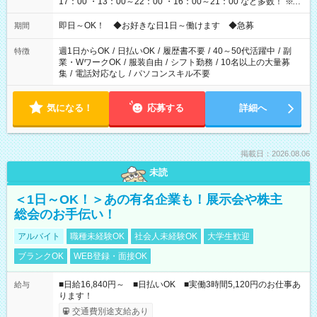
17：00 ・13：00～22：00 ・16：00～21：00 など多数！ ※お
仕事により勤務時間が異なります
即日～OK！ ◆お好きな日1日～働けます ◆急募
期間
週1日からOK
/
日払いOK
/
履歴書不要
/
40～50代活躍中
/
副
特徴
業・WワークOK
/
服装自由
/
シフト勤務
/
10名以上の大量募
集
/
電話対応なし
/
パソコンスキル不要
気になる！
応募する
詳細へ
掲載日：2026.08.06
未読
＜1日～OK！＞あの有名企業も！展示会や株主
総会のお手伝い！
アルバイト
職種未経験OK
社会人未経験OK
大学生歓迎
ブランクOK
WEB登録・面接OK
■日給16,840円～ ■日払いOK ■実働3時間5,120円のお仕事あ
給与
ります！
交通費別途支給あり