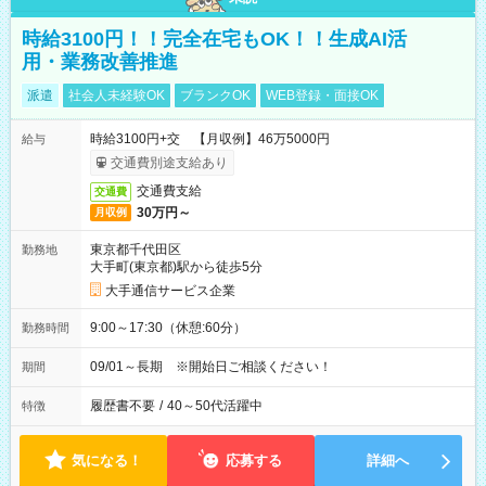
時給3100円！！完全在宅もOK！！生成AI活
用・業務改善推進
派遣
社会人未経験OK
ブランクOK
WEB登録・面接OK
時給3100円+交 【月収例】46万5000円
給与
交通費別途支給あり
交通費支給
交通費
30万円～
月収例
東京都千代田区
勤務地
大手町(東京都)駅から徒歩5分
大手通信サービス企業
9:00～17:30（休憩:60分）
勤務時間
09/01～長期 ※開始日ご相談ください！
期間
履歴書不要
/
40～50代活躍中
特徴
気になる！
応募する
詳細へ