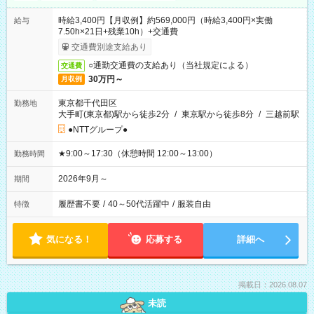
時給3,400円【月収例】約569,000円（時給3,400円×実働
給与
7.50h×21日+残業10h）+交通費
交通費別途支給あり
○通勤交通費の支給あり（当社規定による）
交通費
30万円～
月収例
東京都千代田区
勤務地
大手町(東京都)駅から徒歩2分
/
東京駅から徒歩8分
/
三越前駅
●NTTグループ●
★9:00～17:30（休憩時間 12:00～13:00）
勤務時間
2026年9月～
期間
履歴書不要
/
40～50代活躍中
/
服装自由
特徴
気になる！
応募する
詳細へ
掲載日：2026.08.07
未読