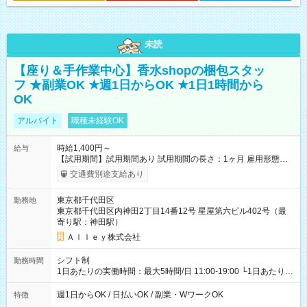
未読
【座り＆手作業中心】香水shopの梱包スタッ
フ ★副業OK ★週1日からOK ★1日1時間から
OK
アルバイト
職種未経験OK
時給1,400円～
給与
【試用期間】試用期間あり 試用期間の長さ：1ヶ月 雇用形態、
給与は本採用時と同じです。
交通費別途支給あり
東京都千代田区
勤務地
東京都千代田区内神田2丁目14番12号 星屋第六ビル402号（最
寄り駅：神田駅）
Ａｌｌｅｙ株式会社
シフト制
勤務時間
1日あたりの実働時間：最大5時間/日 11:00-19:00 └1日あたりの
実働時間：1-5時間 └上記の時間帯内であれば、いつでも勤務可
能！ └平日・土曜日の中で、お好きな曜日でご勤務いただけま
週1日からOK / 日払いOK / 副業・WワークOK
特徴
す！ 【シフト例】 ・11:00～14:00 ・16:30～19:00 ・13:00～