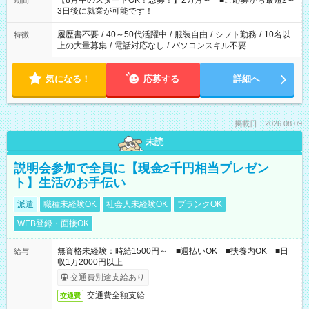
【8月中のスタートOK！急募！】2カ月～ ■ご応募から最短2～
期間
ね。 ※Wワーク希望の方へ 今ご覧のお仕事で希望する勤務時間
3日後に就業が可能です！
と、もう1つのお仕事の勤務時間。 合計で週40時間を超える場
合は応募できません。
履歴書不要
/
40～50代活躍中
/
服装自由
/
シフト勤務
/
10名以
特徴
上の大量募集
/
電話対応なし
/
パソコンスキル不要
気になる！
応募する
詳細へ
掲載日：2026.08.09
未読
説明会参加で全員に【現金2千円相当プレゼン
ト】生活のお手伝い
派遣
職種未経験OK
社会人未経験OK
ブランクOK
WEB登録・面接OK
無資格未経験：時給1500円～ ■週払いOK ■扶養内OK ■日
給与
収1万2000円以上
交通費別途支給あり
交通費全額支給
交通費