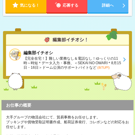
気になる！
応募する
詳細へ
編集部イチオシ
【完全在宅！】難しい業務なし＆電話なし！ゆっくりの11
時～時短＊データ入力・事務、＜SEKAI NO OWARI＊8月15
日・16日＞ドーム公演のサポートバイトなど
(8/7UP!)
お仕事の概要
大手グループの物流会社にて、貿易事務をお任せします。
ブッキングや貨物受取証明書作成、船荷証券発行、コレポンなどの対応をお
任せします。