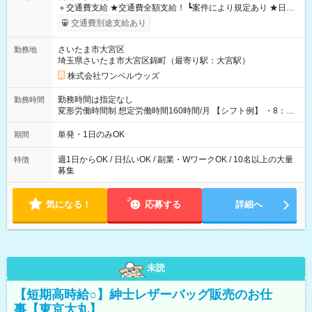
＋交通費支給 ★交通費全額支給！ ┗案件により規定あり ★日払
いOK！（規定あり） ┗働いたその日に現金GET♪ お仕事後はコ
交通費別途支給あり
ンビニATMから 日払い分を引き落とせます！ 【試用期間】試
用期間なし
さいたま市大宮区
勤務地
埼玉県さいたま市大宮区錦町（最寄り駅：大宮駅）
株式会社ワンベルウッズ
勤務時間は指定なし
勤務時間
変形労働時間制 想定労働時間160時間/月 【シフト例】 ・8：00
～21：00
単発・1日のみOK
期間
週1日からOK / 日払いOK / 副業・WワークOK / 10名以上の大量
特徴
募集
気になる！
応募する
詳細へ
未読
【短期高時給○】紳士レザーバッグ販売のお仕
事【東京大丸】