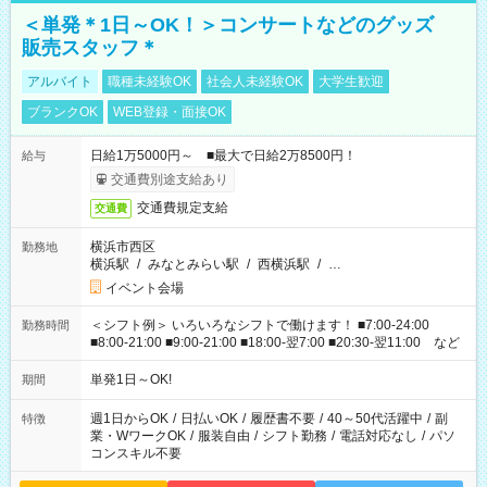
＜単発＊1日～OK！＞コンサートなどのグッズ
販売スタッフ＊
アルバイト
職種未経験OK
社会人未経験OK
大学生歓迎
ブランクOK
WEB登録・面接OK
日給1万5000円～ ■最大で日給2万8500円！
給与
交通費別途支給あり
交通費規定支給
交通費
横浜市西区
勤務地
横浜駅
/
みなとみらい駅
/
西横浜駅
/
…
イベント会場
＜シフト例＞ いろいろなシフトで働けます！ ■7:00-24:00
勤務時間
■8:00-21:00 ■9:00-21:00 ■18:00-翌7:00 ■20:30-翌11:00 など
単発1日～OK!
期間
週1日からOK
/
日払いOK
/
履歴書不要
/
40～50代活躍中
/
副
特徴
業・WワークOK
/
服装自由
/
シフト勤務
/
電話対応なし
/
パソ
コンスキル不要