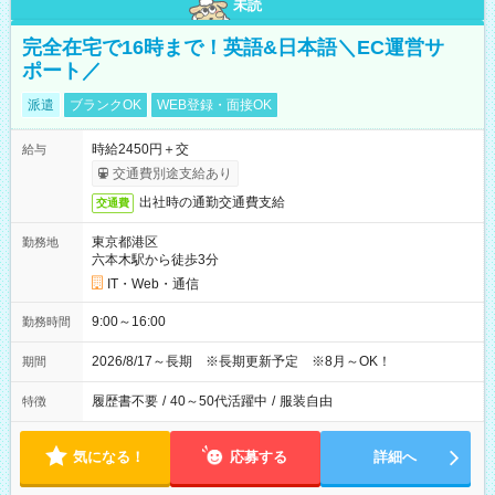
未読
完全在宅で16時まで！英語&日本語＼EC運営サ
ポート／
派遣
ブランクOK
WEB登録・面接OK
時給2450円＋交
給与
交通費別途支給あり
出社時の通勤交通費支給
交通費
東京都港区
勤務地
六本木駅から徒歩3分
IT・Web・通信
9:00～16:00
勤務時間
2026/8/17～長期 ※長期更新予定 ※8月～OK！
期間
履歴書不要
/
40～50代活躍中
/
服装自由
特徴
気になる！
応募する
詳細へ