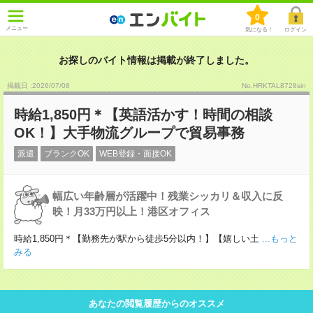
0
メニュー
気になる！
ログイン
お探しのバイト情報は掲載が終了しました。
掲載日 :2026
/
07
/
08
No.HRKTAL8728sin
時給1,850円＊【英語活かす！時間の相談
OK！】大手物流グループで貿易事務
派遣
ブランクOK
WEB登録・面接OK
幅広い年齢層が活躍中！残業シッカリ＆収入に反
映！月33万円以上！港区オフィス
時給1,850円＊【勤務先が駅から徒歩5分以内！】【嬉しい土
...もっと
みる
あなたの閲覧履歴からのオススメ