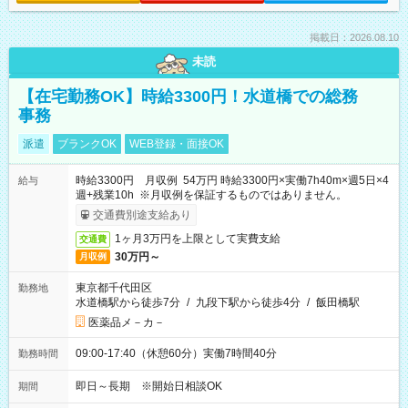
掲載日：2026.08.10
未読
【在宅勤務OK】時給3300円！水道橋での総務
事務
派遣
ブランクOK
WEB登録・面接OK
時給3300円 月収例 54万円 時給3300円×実働7h40m×週5日×4
給与
週+残業10h ※月収例を保証するものではありません。
交通費別途支給あり
1ヶ月3万円を上限として実費支給
交通費
30万円～
月収例
東京都千代田区
勤務地
水道橋駅から徒歩7分
/
九段下駅から徒歩4分
/
飯田橋駅
医薬品メ－カ－
09:00-17:40（休憩60分）実働7時間40分
勤務時間
即日～長期 ※開始日相談OK
期間