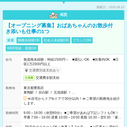
掲載日：2026.08.10
未読
【オープニング募集】おばあちゃんのお散歩付
き添いも仕事の1つ
派遣
職種未経験OK
社会人未経験OK
ブランクOK
WEB登録・面接OK
無資格未経験：時給1500円～ ■週払いOK ■扶養内OK ■日
給与
収1万2000円以上
交通費別途支給あり
交通費全額支給
交通費
東京都豊島区
勤務地
巣鴨駅
/
目白駅
/
北池袋駅
/
…
≪自宅からドアtoドアで30分以内！≫ご希望の勤務地を紹介
します。
9:00～18:00（休憩60分） ■ご希望があれば下記シフトもOK！
勤務時間
早番 7:00～16:00 遅番 10:00～19:00 夜勤 16:30～翌9:30 「家族
と休みを合わせたい」 「余裕を持って夕飯の準備がしたい」
「できれば残業はしたくない」 など、ご希望を教えてください