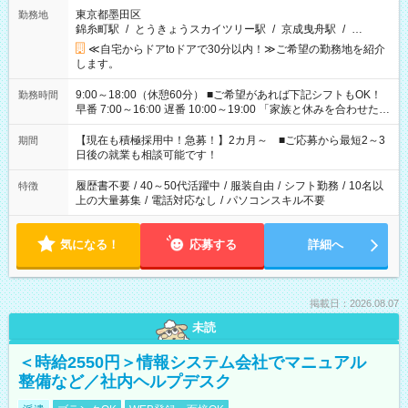
東京都墨田区
勤務地
錦糸町駅
/
とうきょうスカイツリー駅
/
京成曳舟駅
/
…
≪自宅からドアtoドアで30分以内！≫ご希望の勤務地を紹介
します。
9:00～18:00（休憩60分） ■ご希望があれば下記シフトもOK！
勤務時間
早番 7:00～16:00 遅番 10:00～19:00 「家族と休みを合わせた
い」 「余裕を持って夕飯の準備がしたい」 「できれば残業はし
たくない」 など、ご希望を教えてくださいね。 ※Wワーク希望
【現在も積極採用中！急募！】2カ月～ ■ご応募から最短2～3
期間
の方へ 今ご覧のお仕事で希望する勤務時間と、もう1つのお仕事
日後の就業も相談可能です！
の勤務時間。 合計で週40時間を超える場合は応募できません。
履歴書不要
/
40～50代活躍中
/
服装自由
/
シフト勤務
/
10名以
特徴
上の大量募集
/
電話対応なし
/
パソコンスキル不要
気になる！
応募する
詳細へ
掲載日：2026.08.07
未読
＜時給2550円＞情報システム会社でマニュアル
整備など／社内ヘルプデスク