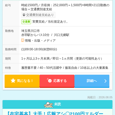
時給1500円／月収例：252,000円＝1,500円×8時間×21日勤務の
給与
場合＋交通費別途支給
交通費別途支給あり
実費支給／当社規定あり。
交通費
埼玉県川口市
勤務地
赤羽駅からバス10分
/
川口元郷駅
情報・出版・メディア
(1)09:00-18:00(休憩60分)
勤務時間
1ヶ月以上3ヶ月未満／即日～1ヵ月間（更新の可能性あり）
期間
履歴書不要
/
40～50代活躍中
/
服装自由
/
10名以上の大量募集
特徴
気になる！
応募する
詳細へ
掲載日：2026.08.05
未読
【在宅基本】大手！広報アシ〇2100円エルダー