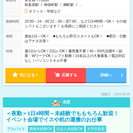
東京都千代田区
勤務地
秋葉原駅
/
神保町駅
/
麹町駅
/
…
オフィス・学校など
20:00～24：00 22：00～翌7:00 …など1日4時間～OK！ その他
勤務時間
シフトもございます！ お気軽にご相談ください！
激短1日～OK！ ■もちろん即日スタートもOK！ ■曜日・日数
期間
はアナタ次第！
週1日からOK
/
日払いOK
/
履歴書不要
/
40～50代活躍中
/
副
特徴
業・WワークOK
/
シフト勤務
/
10名以上の大量募集
/
電話対応
なし
/
パソコンスキル不要
気になる！
応募する
詳細へ
掲載日：2026.08.05
未読
＜夜勤＞1日4時間～未経験でももちろん歓迎！
イベント会場でイスや机の運搬のお仕事
アルバイト
職種未経験OK
社会人未経験OK
大学生歓迎