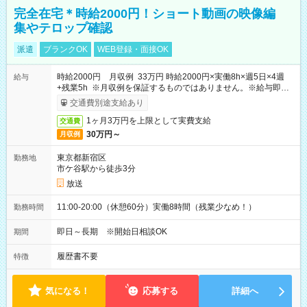
完全在宅＊時給2000円！ショート動画の映像編
集やテロップ確認
派遣
ブランクOK
WEB登録・面接OK
時給2000円 月収例 33万円 時給2000円×実働8h×週5日×4週
給与
+残業5h ※月収例を保証するものではありません。※給与即受
取りサービス利用可（利用条件有）
交通費別途支給あり
1ヶ月3万円を上限として実費支給
交通費
30万円～
月収例
東京都新宿区
勤務地
市ケ谷駅から徒歩3分
放送
11:00-20:00（休憩60分）実働8時間（残業少なめ！）
勤務時間
即日～長期 ※開始日相談OK
期間
履歴書不要
特徴
気になる！
応募する
詳細へ