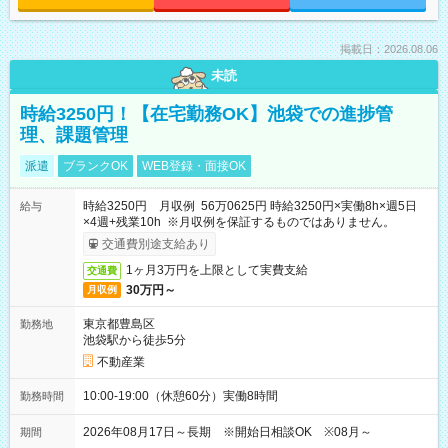
掲載日：2026.08.06
未読
時給3250円！【在宅勤務OK】池袋での進捗管
理、課題管理
派遣
ブランクOK
WEB登録・面接OK
時給3250円 月収例 56万0625円 時給3250円×実働8h×週5日
給与
×4週+残業10h ※月収例を保証するものではありません。
交通費別途支給あり
1ヶ月3万円を上限として実費支給
交通費
30万円～
月収例
東京都豊島区
勤務地
池袋駅から徒歩5分
不動産業
10:00-19:00（休憩60分）実働8時間
勤務時間
2026年08月17日～長期 ※開始日相談OK ※08月～
期間