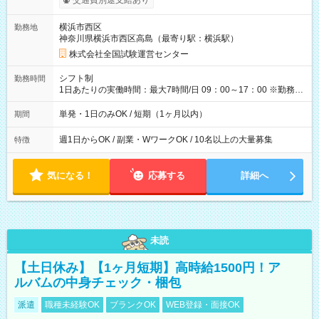
交通費別途支給あり
り！】 希望される場合、勤務から1週間ほどで給与の一部を受け
取れます。 ※手数料418円がかかります。 【過去試験日の収入
横浜市西区
勤務地
例】 ・河合塾模擬試験 8:30～17:30（休憩1時間） 時給1,300円
神奈川県横浜市西区高島（最寄り駅：横浜駅）
×8時間＝日収10,400円＋交通費 ※当日の役割により時給＋100
円の場合あり ・国家試験 7:00～13:30（休憩なし） 時給1,300
株式会社全国試験運営センター
円（役割手当＋100円）×6時間＝日収8,400円＋交通費 【試用期
間】試用期間なし
シフト制
勤務時間
1日あたりの実働時間：最大7時間/日 09：00～17：00 ※勤務時
間は 試験により異なります。
単発・1日のみOK / 短期（1ヶ月以内）
期間
週1日からOK / 副業・WワークOK / 10名以上の大量募集
特徴
気になる！
応募する
詳細へ
未読
【土日休み】【1ヶ月短期】高時給1500円！ア
ルバムの中身チェック・梱包
派遣
職種未経験OK
ブランクOK
WEB登録・面接OK