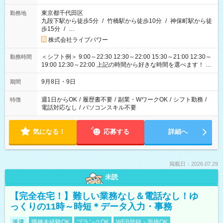
東京都千代田区
勤務地
九段下駅から徒歩5分
/
竹橋駅から徒歩10分
/
神保町駅から徒
歩15分
/
…
株式会社ライブパワー
＜シフト例＞ 9:00～22:30 12:30～22:00 15:30～21:00 12:30～
勤務時間
19:00 12:30～22:00 上記の時間から好きな時間を選べます！ ※
時間は変更となる可能性があります
9月8日・9日
期間
週1日からOK
/
履歴書不要
/
副業・WワークOK
/
シフト勤務
/
特徴
電話対応なし
/
パソコンスキル不要
気になる！
応募する
詳細へ
掲載日：2026.07.29
未読
【完全在宅！】難しい業務なし＆電話なし！ゆ
っくりの11時～時短＊データ入力・事務
派遣
職種未経験OK
ブランクOK
WEB登録・面接OK