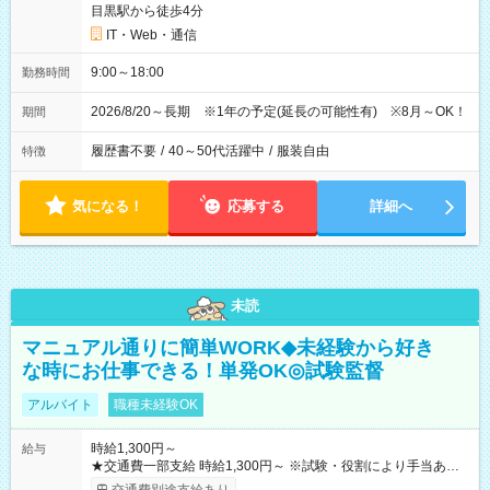
目黒駅から徒歩4分
IT・Web・通信
9:00～18:00
勤務時間
2026/8/20～長期 ※1年の予定(延長の可能性有) ※8月～OK！
期間
履歴書不要
/
40～50代活躍中
/
服装自由
特徴
気になる！
応募する
詳細へ
未読
マニュアル通りに簡単WORK◆未経験から好き
な時にお仕事できる！単発OK◎試験監督
アルバイト
職種未経験OK
時給1,300円～
給与
★交通費一部支給 時給1,300円～ ※試験・役割により手当あり
※勤務回数により昇給あり 【即給（前払い）オプションあ