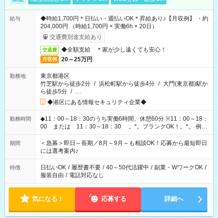
◆時給1,700円＊日払い・週払いOK＊昇給あり♪【月収例】 ・約
給与
204,000円 （時給1,700円 × 実働6h × 20日）
交通費別途支給あり
◆全額支給 ＊家が少し遠くても安心！
交通費
20～25万円
月収例
東京都港区
勤務地
竹芝駅から徒歩2分
/
浜松町駅から徒歩4分
/
大門(東京都)駅か
ら徒歩5分
/
…
◆港区にある情報セキュリティ企業◆
◆11：00～18：30のうち実働6時間、休憩60分 ※11：00～18：
勤務時間
00 または 11：30～18：30 。*。ブランクOK！。*。 例え
ば前職が、 在宅/財団法人/事務/コールセンター/受付/販売/カフェ
スタッフ スイーツ販売/ホテルフロント/化粧品販売/など 様々な
＜急募＞即日～長期／8月～9月～も相談OK！応募から最短即日
期間
業界から入社して活躍されています♪
には選考案内♪
日払いOK
/
履歴書不要
/
40～50代活躍中
/
副業・WワークOK
/
特徴
服装自由
/
電話対応なし
気になる！
応募する
詳細へ