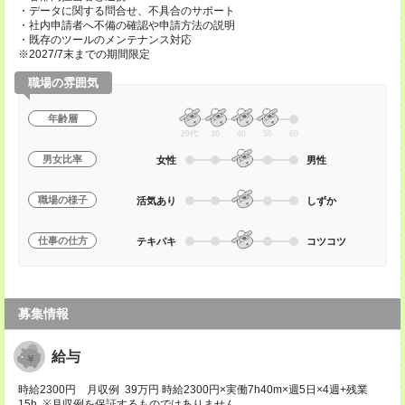
・データに関する問合せ、不具合のサポート
・社内申請者へ不備の確認や申請方法の説明
・既存のツールのメンテナンス対応
※2027/7末までの期間限定
職場の雰囲気
年齢層
20代
30
40
50
60
男女比率
女性
男性
職場の様子
活気あり
しずか
仕事の仕方
テキパキ
コツコツ
募集情報
給与
時給2300円 月収例 39万円 時給2300円×実働7h40m×週5日×4週+残業
15h ※月収例を保証するものではありません。