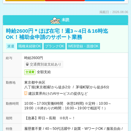
掲載日：2026.08.06
未読
時給2600円＊ほぼ在宅！週3～4日＆16時迄
OK！補助金申請のサポート業務
派遣
職種未経験OK
ブランクOK
WEB登録・面接OK
時給2600円
給与
交通費別途支給あり
全額支給
交通費
東京都中央区
勤務地
八丁堀(東京都)駅から徒歩2分
/
茅場町駅から徒歩6分
建設業界向けのAIサービスの提供など
10:00～17:00(実働6時間 休憩1時間) ※定時：10:00～
勤務時間
19:00（※終わりの時間：16:00～19:00で相談可！）
【急募】即日～長期 ※8月～！
期間
履歴書不要
/
40～50代活躍中
/
副業・WワークOK
/
服装自由
/
特徴