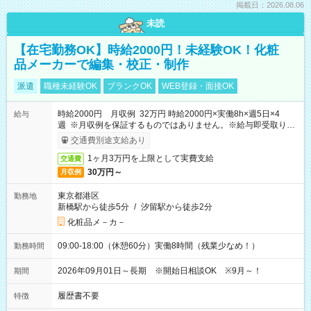
掲載日：2026.08.06
未読
【在宅勤務OK】時給2000円！未経験OK！化粧
品メーカーで編集・校正・制作
派遣
職種未経験OK
ブランクOK
WEB登録・面接OK
時給2000円 月収例 32万円 時給2000円×実働8h×週5日×4
給与
週 ※月収例を保証するものではありません。※給与即受取りサ
ービス利用可（利用条件有）
交通費別途支給あり
1ヶ月3万円を上限として実費支給
交通費
30万円～
月収例
東京都港区
勤務地
新橋駅から徒歩5分
/
汐留駅から徒歩2分
化粧品メ－カ－
09:00-18:00（休憩60分）実働8時間（残業少なめ！）
勤務時間
2026年09月01日～長期 ※開始日相談OK ※9月～！
期間
履歴書不要
特徴