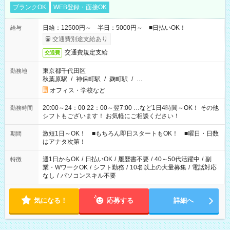
ブランクOK
WEB登録・面接OK
日給：12500円～ 半日：5000円～ ■日払いOK！
給与
交通費別途支給あり
交通費規定支給
交通費
東京都千代田区
勤務地
秋葉原駅
/
神保町駅
/
麹町駅
/
…
オフィス・学校など
20:00～24：00 22：00～翌7:00 …など1日4時間～OK！ その他
勤務時間
シフトもございます！ お気軽にご相談ください！
激短1日～OK！ ■もちろん即日スタートもOK！ ■曜日・日数
期間
はアナタ次第！
週1日からOK
/
日払いOK
/
履歴書不要
/
40～50代活躍中
/
副
特徴
業・WワークOK
/
シフト勤務
/
10名以上の大量募集
/
電話対応
なし
/
パソコンスキル不要
気になる！
応募する
詳細へ