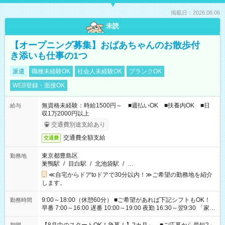
掲載日：2026.08.06
未読
【オープニング募集】おばあちゃんのお散歩付
き添いも仕事の1つ
派遣
職種未経験OK
社会人未経験OK
ブランクOK
WEB登録・面接OK
無資格未経験：時給1500円～ ■週払いOK ■扶養内OK ■日
給与
収1万2000円以上
交通費別途支給あり
交通費全額支給
交通費
東京都豊島区
勤務地
巣鴨駅
/
目白駅
/
北池袋駅
/
…
≪自宅からドアtoドアで30分以内！≫ご希望の勤務地を紹介
します。
9:00～18:00（休憩60分） ■ご希望があれば下記シフトもOK！
勤務時間
早番 7:00～16:00 遅番 10:00～19:00 夜勤 16:30～翌9:30 「家族
と休みを合わせたい」 「余裕を持って夕飯の準備がしたい」
「できれば残業はしたくない」 など、ご希望を教えてください