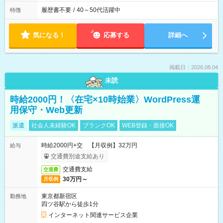
履歴書不要
/
40～50代活躍中
特徴
気になる！
応募する
詳細へ
掲載日：2026.08.04
未読
時給2000円！〈在宅×10時始業〉WordPress運
用保守・Web更新
派遣
社会人未経験OK
ブランクOK
WEB登録・面接OK
時給2000円+交 【月収例】32万円
給与
交通費別途支給あり
交通費支給
交通費
30万円～
月収例
東京都新宿区
勤務地
四ツ谷駅から徒歩1分
インターネット関連サービス企業