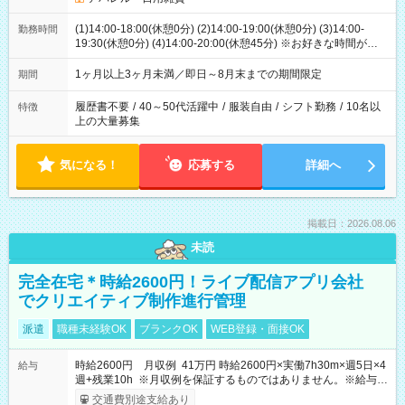
(1)14:00-18:00(休憩0分) (2)14:00-19:00(休憩0分) (3)14:00-
勤務時間
19:30(休憩0分) (4)14:00-20:00(休憩45分) ※お好きな時間が選べ
ます
1ヶ月以上3ヶ月未満／即日～8月末までの期間限定
期間
履歴書不要
/
40～50代活躍中
/
服装自由
/
シフト勤務
/
10名以
特徴
上の大量募集
気になる！
応募する
詳細へ
掲載日：2026.08.06
未読
完全在宅＊時給2600円！ライブ配信アプリ会社
でクリエイティブ制作進行管理
派遣
職種未経験OK
ブランクOK
WEB登録・面接OK
時給2600円 月収例 41万円 時給2600円×実働7h30m×週5日×4
給与
週+残業10h ※月収例を保証するものではありません。※給与即
受取りサービス利用可（利用条件有）
交通費別途支給あり