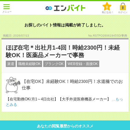
0
メニュー
気になる！
ログイン
お探しのバイト情報は掲載が終了しました。
掲載日 :2026
/
07
/
13
No.RSTFO260619455D/事務
ほぼ在宅＊出社月1-4回！時給2300円！未経
験OK！医薬品メーカーで事務
派遣
職種未経験OK
ブランクOK
WEB登録・面接OK
【在宅OK】未経験OK！時給2300円！水道橋でのお
仕事
【在宅勤務OK/月1～4日出社】【大手外資医療機器メーカー】
...もっ
とみる
あなたの閲覧履歴からのオススメ