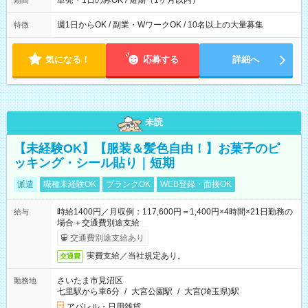
単発・1日のみOK / 短期（1ヶ月以内）
期間
週1日からOK / 副業・WワークOK / 10名以上の大量募集
特徴
気になる！
応募する
詳細へ
未読
【未経験OK】【服装＆髪色自由！】お菓子のピ
ッキング・シール貼り｜短期
派遣
職種未経験OK
ブランクOK
WEB登録・面接OK
時給1400円／月収例：117,600円＝1,400円×4時間×21日勤務の
給与
場合＋交通費別途支給
交通費別途支給あり
実費支給／当社規定あり。
交通費
さいたま市見沼区
勤務地
七里駅から車6分
/
大宮公園駅
/
大宮(埼玉県)駅
アパレル・日用雑貨