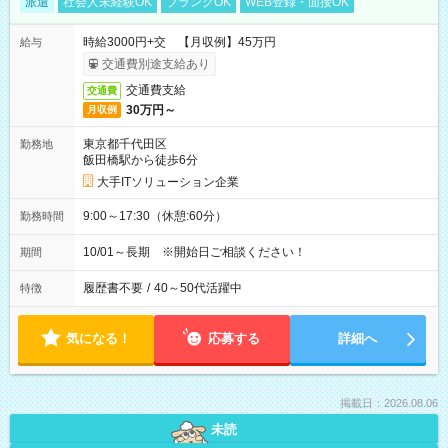
派遣
社会人未経験OK
ブランクOK
WEB登録・面接OK
時給3000円+交 【月収例】45万円
給与
交通費別途支給あり
交通費支給
交通費
30万円～
月収例
東京都千代田区
勤務地
飯田橋駅から徒歩6分
大手ITソリューション企業
9:00～17:30（休憩:60分）
勤務時間
10/01～長期 ※開始日ご相談ください！
期間
履歴書不要
/
40～50代活躍中
特徴
気になる！
応募する
詳細へ
掲載日：2026.08.06
未読