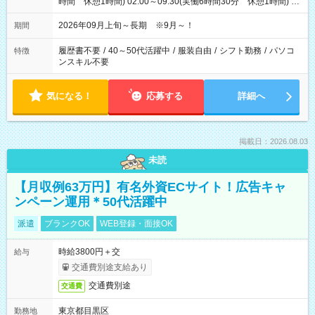
時間 休憩1時間) 02:00～09:30(実働6時間30分 休憩1時間) ※
日勤は就業時間1/夜勤は就業時間2.3を連続で行って頂きます
2026年09月上旬～長期 ※9月～！
期間
履歴書不要
/
40～50代活躍中
/
服装自由
/
シフト勤務
/
パソコ
特徴
ンスキル不要
気になる！
応募する
詳細へ
掲載日：2026.08.03
未読
【月収例63万円】有名外資ECサイト！広告キャ
ンペーン運用＊50代活躍中
派遣
ブランクOK
WEB登録・面接OK
時給3800円＋交
給与
交通費別途支給あり
交通費別途
交通費
東京都目黒区
勤務地