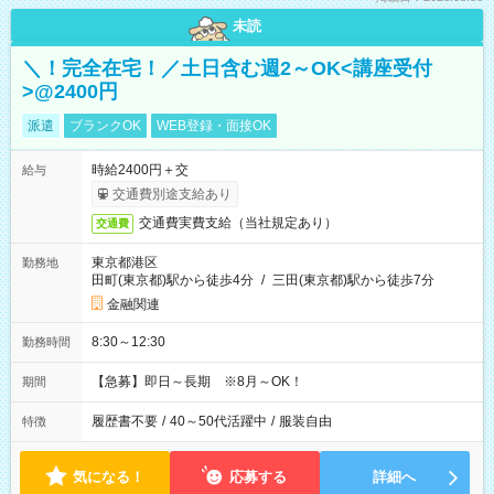
未読
＼！完全在宅！／土日含む週2～OK<講座受付
>@2400円
派遣
ブランクOK
WEB登録・面接OK
時給2400円＋交
給与
交通費別途支給あり
交通費実費支給（当社規定あり）
交通費
東京都港区
勤務地
田町(東京都)駅から徒歩4分
/
三田(東京都)駅から徒歩7分
金融関連
8:30～12:30
勤務時間
【急募】即日～長期 ※8月～OK！
期間
履歴書不要
/
40～50代活躍中
/
服装自由
特徴
気になる！
応募する
詳細へ