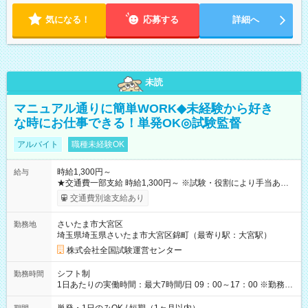
気になる！
応募する
詳細へ
未読
マニュアル通りに簡単WORK◆未経験から好き
な時にお仕事できる！単発OK◎試験監督
アルバイト
職種未経験OK
時給1,300円～
給与
★交通費一部支給 時給1,300円～ ※試験・役割により手当あり
※勤務回数により昇給あり 【即給（前払い）オプションあ
交通費別途支給あり
り！】 希望される場合、勤務から1週間ほどで給与の一部を受け
取れます。 ※手数料418円がかかります。 【過去試験日の収入
さいたま市大宮区
勤務地
例】 ・河合塾模擬試験 8:30～17:30（休憩1時間） 時給1,300円
埼玉県埼玉県さいたま市大宮区錦町（最寄り駅：大宮駅）
×8時間＝日収10,400円＋交通費 ※当日の役割により時給＋100
円の場合あり ・国家試験 7:00～13:30（休憩なし） 時給1,300
株式会社全国試験運営センター
円（役割手当＋100円）×6時間＝日収8,400円＋交通費 【試用期
間】試用期間なし
シフト制
勤務時間
1日あたりの実働時間：最大7時間/日 09：00～17：00 ※勤務時
間は 試験により異なります。