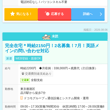
電話対応なし
/
パソコンスキル不要
気になる！
応募する
詳細へ
掲載日：2026.08.06
未読
完全在宅＊時給2150円！2名募集！7月！英語メ
インの問い合わせ対応
派遣
WEB登録・面接OK
時給2200円 ◆月収例：338,000円＋残業代（21日換算）
給与
交通費別途支給あり
全額支給
交通費
東京都港区
勤務地
品川駅から徒歩7分
ドコモグループ→通信設備とシステム開発・運用
09:00～17:30(実働7時間30分 休憩1時間) 17:00～26:00(実働8
勤務時間