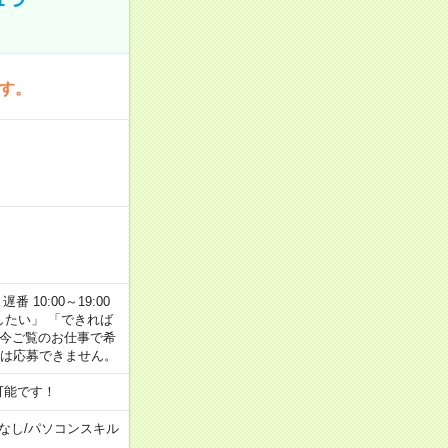
です。
番 10:00～19:00
がしたい」 「できれば
 今ご覧のお仕事で希
合は応募できません。
可能です！
なし
/
パソコンスキル