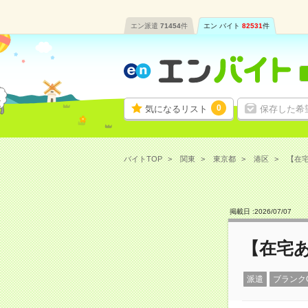
エン派遣
71454
件
エン バイト
82531
件
0
気になるリスト
保存した希
バイトTOP
関東
東京都
港区
【在宅
掲載日 :
2026
/
07
/
07
【在宅
派遣
ブランク