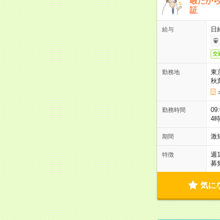
暇だか
証
日
給与
交
東
勤務地
秋
09
勤務時間
4
激
期間
週
特徴
募
気に