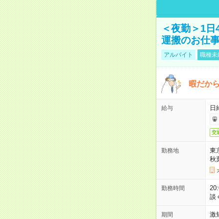
＜夜勤＞1日
運搬のお仕
アルバイト
職種未
暇だか
日
給与
交
東
勤務地
秋
2
勤務時間
談
激
期間