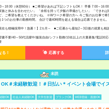
00～18:00（休憩60分） ■ご希望があれば下記シフトもOK！ 早番 7:00～16:00 遅
家族と休みを合わせたい」 「余裕を持って夕飯の準備がしたい」 「できれば
ど、ご希望を教えてくださいね。 ※Wワーク希望の方へ 今ご覧のお仕事で希
う1つのお仕事の勤務時間。 合計で週40時間を超える場合は応募できません。
現在も積極採用中！急募！】2カ月～ ■ご応募から最短2～3日後の就業も相
歴書不要
/
40～50代活躍中
/
服装自由
/
シフト勤務
/
10名以上の大量募集
/
電話対応
要
なる！
応募する
詳
未読
～OK＃未経験歓迎！＃日払い＊イベント会場でイ
経験OK
社会人未経験OK
大学生歓迎
ブランクOK
WEB登録・面接OK