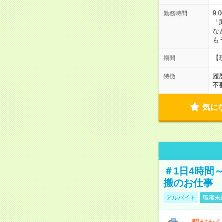
9:
勤務時間
「
な
も
【
期間
履
特徴
不
気に
＃1日4時間
搬のお仕事
アルバイト
職種未