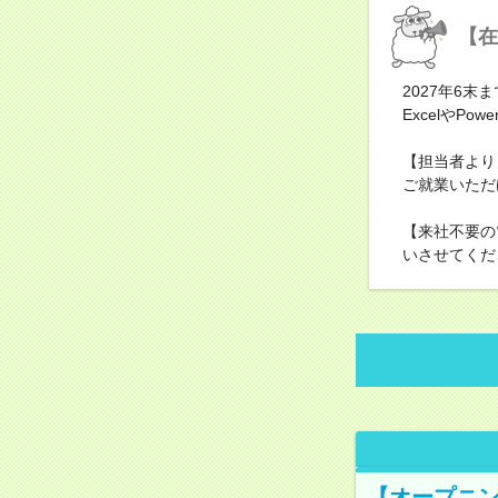
【在
2027年6
ExcelやP
【担当者より】
ご就業いただ
【来社不要の
いさせてくだ
【オープニン