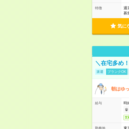
週
特徴
募
気に
＼在宅多め！
派遣
ブランクOK
朝はゆっ
時
給与
交
東
勤務地