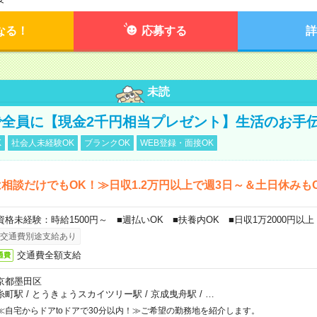
なる！
応募する
詳
未読
全員に【現金2千円相当プレゼント】生活のお手
K
社会人未経験OK
ブランクOK
WEB登録・面接OK
相談だけでもOK！≫日収1.2万円以上で週3日～＆土日休みも
資格未経験：時給1500円～ ■週払いOK ■扶養内OK ■日収1万2000円以上
交通費別途支給あり
交通費全額支給
通費
京都墨田区
糸町駅
/
とうきょうスカイツリー駅
/
京成曳舟駅
/
…
≪自宅からドアtoドアで30分以内！≫ご希望の勤務地を紹介します。