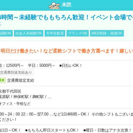
未読
4時間～未経験でももちろん歓迎！イベント会場で
事
経験OK
社会人未経験OK
大学生歓迎
ブランクOK
WEB登録・面接OK
ら明日だけ働きたい！など柔軟シフトで働き方選べます！嬉し
給：12500円～ 半日：5000円～ ■日払いOK！
交通費別途支給あり
交通費規定支給
通費
京都千代田区
葉原駅
/
神保町駅
/
麹町駅
/
…
オフィス・学校など
0:00～24：00 22：00～翌7:00 …など1日4時間～OK！ その他シフトもござ
ください！
短1日～OK！ ■もちろん即日スタートもOK！ ■曜日・日数はアナタ次第！