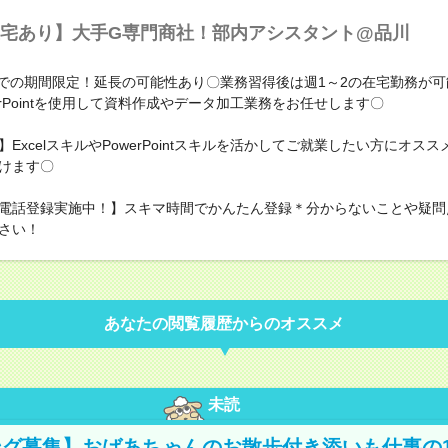
宅あり】大手G専門商社！部内アシスタント@品川
末までの期間限定！延長の可能性あり〇業務習得後は週1～2の在宅勤務が
owerPointを使用して資料作成やデータ加工業務をお任せします〇
ExcelスキルやPowerPointスキルを活かしてご就業したい方にオス
けます〇
電話登録実施中！】スキマ時間でかんたん登録＊分からないことや疑問
さい！
あなたの閲覧履歴からのオススメ
未読
グ募集】おばあちゃんのお散歩付き添いも仕事の