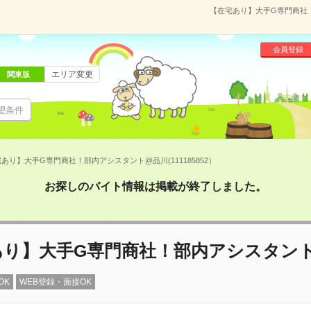
【在宅あり】大手G専門商社！
会員登録
エリア変更
関東版
望条件
あり】大手G専門商社！部内アシスタント@品川(111185852）
お探しのバイト情報は掲載が終了しました。
あり】大手G専門商社！部内アシスタン
OK
WEB登録・面接OK