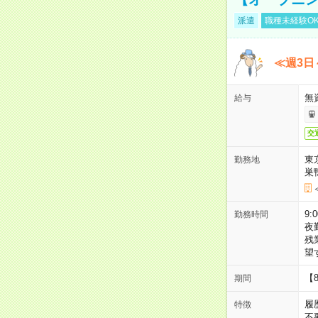
派遣
職種未経験O
≪週3日
無
給与
交
東
勤務地
巣
9:
勤務時間
夜
残
望
【
期間
履
特徴
不