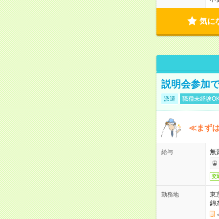
気に
説明会参加で
派遣
職種未経験O
≪まずは
無
給与
交
東
勤務地
錦