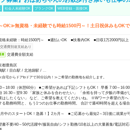
K
社会人未経験OK
ブランクOK
WEB登録・面接OK
～OK≫無資格・未経験でも時給1500円～！土日祝休みもOK
資格未経験：時給1500円～ ■週払いOK ■扶養内OK ■日収1万2000円以上
交通費別途支給あり
交通費全額支給
通費
京都豊島区
鴨駅
/
目白駅
/
北池袋駅
/
…
≪自宅からドアtoドアで30分以内！≫ご希望の勤務地を紹介します。
00～18:00（休憩60分） ■ご希望があれば下記シフトもOK！ 早番 7:00～16:00 遅
勤 16:30～翌9:30 「家族と休みを合わせたい」 「余裕を持って夕飯の準備
業はしたくない」 など、ご希望を教えてくださいね。 ※Wワーク希望の方へ
する勤務時間と、もう1つのお仕事の勤務時間。 合計で週40時間を超える場
8月中のスタートOK！急募！】2カ月～ ■ご応募から最短2～3日後に就業が
歴書不要
/
40～50代活躍中
/
服装自由
/
シフト勤務
/
10名以上の大量募集
/
電話対応
要