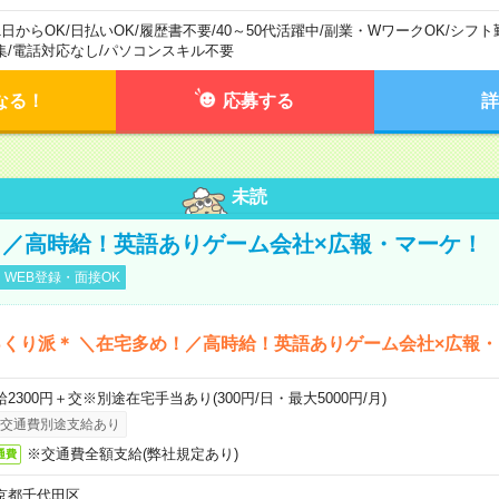
1日からOK
/
日払いOK
/
履歴書不要
/
40～50代活躍中
/
副業・WワークOK
/
シフト
集
/
電話対応なし
/
パソコンスキル不要
なる！
応募する
詳
未読
／高時給！英語ありゲーム会社×広報・マーケ！
WEB登録・面接OK
くり派＊ ＼在宅多め！／高時給！英語ありゲーム会社×広報
給2300円＋交※別途在宅手当あり(300円/日・最大5000円/月)
交通費別途支給あり
※交通費全額支給(弊社規定あり)
通費
京都千代田区