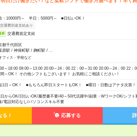
ら明日だけ働きたい！など柔軟シフトで働き方選べます！早く
給：10000円～ 半日：5000円～ ■日払いOK！
交通費別途支給あり
交通費規定支給
通費
京都千代田区
葉原駅
/
神保町駅
/
麹町駅
/
…
オフィス・学校など
:00～18:00 09:00～13:00 20:00～24：00 22：00～31:00 20:00～24：00 2
時間～OK！ その他シフトもございます！ お気軽にご相談ください！
短1日～OK！ ■もちろん即日スタートもOK！ ■曜日・日数はアナタ次第！
1日からOK
/
日払いOK
/
履歴書不要
/
40～50代活躍中
/
副業・WワークOK
/
シフト
集
/
電話対応なし
/
パソコンスキル不要
なる！
応募する
詳