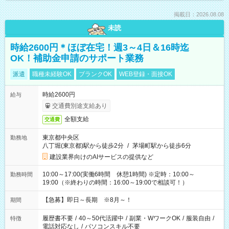
掲載日：2026.08.08
未読
時給2600円＊ほぼ在宅！週3～4日＆16時迄
OK！補助金申請のサポート業務
派遣
職種未経験OK
ブランクOK
WEB登録・面接OK
時給2600円
給与
交通費別途支給あり
全額支給
交通費
東京都中央区
勤務地
八丁堀(東京都)駅から徒歩2分
/
茅場町駅から徒歩6分
建設業界向けのAIサービスの提供など
10:00～17:00(実働6時間 休憩1時間) ※定時：10:00～
勤務時間
19:00（※終わりの時間：16:00～19:00で相談可！）
【急募】即日～長期 ※8月～！
期間
履歴書不要
/
40～50代活躍中
/
副業・WワークOK
/
服装自由
/
特徴
電話対応なし
/
パソコンスキル不要