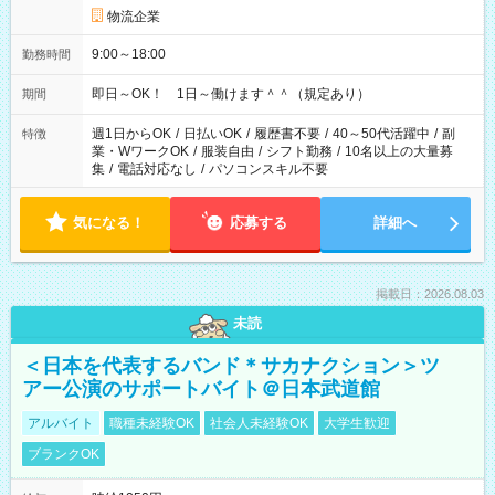
物流企業
9:00～18:00
勤務時間
即日～OK！ 1日～働けます＾＾（規定あり）
期間
週1日からOK
/
日払いOK
/
履歴書不要
/
40～50代活躍中
/
副
特徴
業・WワークOK
/
服装自由
/
シフト勤務
/
10名以上の大量募
集
/
電話対応なし
/
パソコンスキル不要
気になる！
応募する
詳細へ
掲載日：2026.08.03
未読
＜日本を代表するバンド＊サカナクション＞ツ
アー公演のサポートバイト＠日本武道館
アルバイト
職種未経験OK
社会人未経験OK
大学生歓迎
ブランクOK