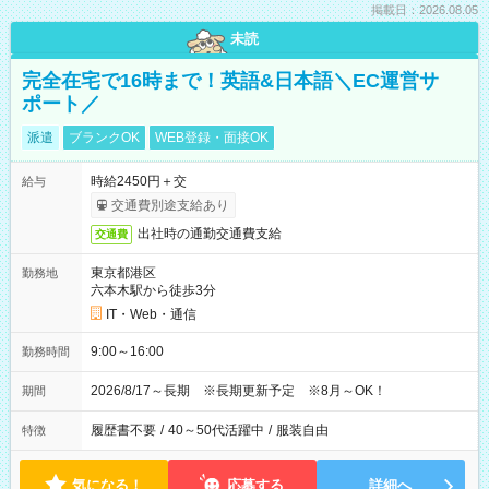
掲載日：2026.08.05
未読
完全在宅で16時まで！英語&日本語＼EC運営サ
ポート／
派遣
ブランクOK
WEB登録・面接OK
時給2450円＋交
給与
交通費別途支給あり
出社時の通勤交通費支給
交通費
東京都港区
勤務地
六本木駅から徒歩3分
IT・Web・通信
9:00～16:00
勤務時間
2026/8/17～長期 ※長期更新予定 ※8月～OK！
期間
履歴書不要
/
40～50代活躍中
/
服装自由
特徴
気になる！
応募する
詳細へ