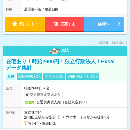
履歴書不要
/
服装自由
特徴
気になる！
応募する
詳細へ
掲載日：2026.08.04
未読
在宅あり！時給2600円！独立行政法人！Excel
データ集計
派遣
職種未経験OK
ブランクOK
WEB登録・面接OK
時給2600円＋交
給与
交通費別途支給あり
交通費実費支給（当社規定あり）
交通費
東京都港区
勤務地
溜池山王駅から徒歩5分
/
六本木一丁目駅から徒歩3分
官公庁・関連団体