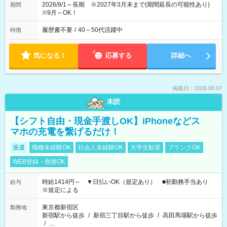
2026/9/1～長期 ※2027年3月末まで(期間延長の可能性あり)
期間
※9月～OK！
履歴書不要
/
40～50代活躍中
特徴
気になる！
応募する
詳細へ
掲載日：2026.08.07
未読
【シフト自由・現金手渡しOK】iPhoneなどス
マホの充電を繋げるだけ！
派遣
職種未経験OK
社会人未経験OK
大学生歓迎
ブランクOK
WEB登録・面接OK
時給1414円～ ▼日払いOK（規定あり） ■初勤務手当あり
給与
※規定による
東京都新宿区
勤務地
新宿駅から徒歩
/
新宿三丁目駅から徒歩
/
高田馬場駅から徒歩
/
…