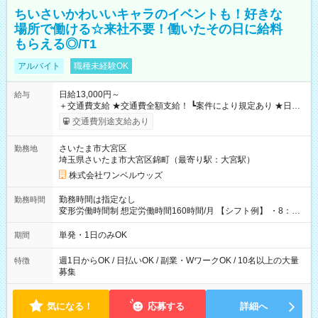
ちいさいかわいいキャラのイベントも！好きな
場所で働ける☆来社不要！働いたその日に給料
もらえる◎/T1
アルバイト
職種未経験OK
日給13,000円～
給与
＋交通費支給 ★交通費全額支給！ ┗案件により規定あり ★日払
いOK！（規定あり） ┗働いたその日に現金GET♪ お仕事後はコ
交通費別途支給あり
ンビニATMから 日払い分を引き落とせます！ 【試用期間】試
用期間なし
さいたま市大宮区
勤務地
埼玉県さいたま市大宮区錦町（最寄り駅：大宮駅）
株式会社ワンベルウッズ
勤務時間は指定なし
勤務時間
変形労働時間制 想定労働時間160時間/月 【シフト例】 ・8：00
～21：00
単発・1日のみOK
期間
週1日からOK / 日払いOK / 副業・WワークOK / 10名以上の大量
特徴
募集
気になる！
応募する
詳細へ