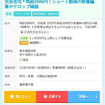
完全在宅＊時給2000円！ショート動画の映像編
集やテロップ確認
派遣
ブランクOK
WEB登録・面接OK
時給2000円 月収例 33万円 時給2000円×実働8h×週5日×4週
給与
+残業5h ※月収例を保証するものではありません。※給与即受
取りサービス利用可（利用条件有）
交通費別途支給あり
1ヶ月3万円を上限として実費支給
交通費
30万円～
月収例
東京都新宿区
勤務地
市ケ谷駅から徒歩3分
放送
11:00-20:00（休憩60分）実働8時間（残業少なめ！）
勤務時間
即日～長期 ※開始日相談OK
期間
履歴書不要
特徴
気になる！
応募する
詳細へ