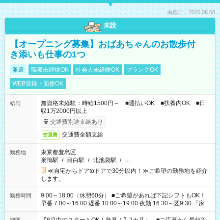
掲載日：2026.08.08
未読
【オープニング募集】おばあちゃんのお散歩付
き添いも仕事の1つ
派遣
職種未経験OK
社会人未経験OK
ブランクOK
WEB登録・面接OK
無資格未経験：時給1500円～ ■週払いOK ■扶養内OK ■日
給与
収1万2000円以上
交通費別途支給あり
交通費全額支給
交通費
東京都豊島区
勤務地
巣鴨駅
/
目白駅
/
北池袋駅
/
…
≪自宅からドアtoドアで30分以内！≫ご希望の勤務地を紹介
します。
9:00～18:00（休憩60分） ■ご希望があれば下記シフトもOK！
勤務時間
早番 7:00～16:00 遅番 10:00～19:00 夜勤 16:30～翌9:30 「家族
と休みを合わせたい」 「余裕を持って夕飯の準備がしたい」
「できれば残業はしたくない」 など、ご希望を教えてください