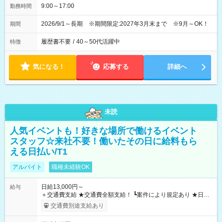
9:00～17:00
勤務時間
2026/9/1～長期 ※期間限定:2027年3月末まで ※9月～OK！
期間
履歴書不要
/
40～50代活躍中
特徴
気になる！
応募する
詳細へ
未読
人気イベントも！好きな場所で働けるイベント
スタッフ☆来社不要！働いたその日に給料もら
える日払い/T1
アルバイト
職種未経験OK
日給13,000円～
給与
＋交通費支給 ★交通費全額支給！ ┗案件により規定あり ★日払
いOK！（規定あり） ┗働いたその日に現金GET♪ お仕事後はコ
交通費別途支給あり
ンビニATMから 日払い分を引き落とせます！ 【試用期間】試
用期間なし