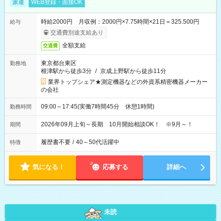
派遣
WEB登録・面接OK
時給2000円 月収例：2000円×7.75時間×21日＝325.500円
給与
交通費別途支給あり
全額支給
交通費
東京都台東区
勤務地
根津駅から徒歩3分
/
京成上野駅から徒歩11分
業界トップシェア★測定機器などの外資系精密機器メーカー
の会社
09:00～17:45(実働7時間45分 休憩1時間)
勤務時間
2026年09月上旬～長期 10月開始相談OK！ ※9月～！
期間
履歴書不要
/
40～50代活躍中
特徴
気になる！
応募する
詳細へ
未読