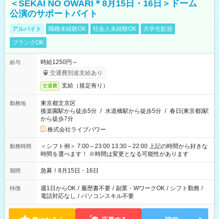
＜SEKAI NO OWARI＊8月15日・16日＞ドーム
公演のサポートバイト
アルバイト
職種未経験OK
社会人未経験OK
大学生歓迎
ブランクOK
時給1250円～
給与
交通費別途支給あり
支給（規定有り）
交通費
東京都文京区
勤務地
後楽園駅から徒歩5分
/
水道橋駅から徒歩5分
/
春日(東京都)駅
から徒歩7分
株式会社ライブパワー
＜シフト例＞ 7:00～23:00 13:30～22:00 上記の時間から好きな
勤務時間
時間を選べます！ ※時間は変更となる可能性があります
急募！8月15日・16日
期間
週1日からOK
/
履歴書不要
/
副業・WワークOK
/
シフト勤務
/
特徴
電話対応なし
/
パソコンスキル不要