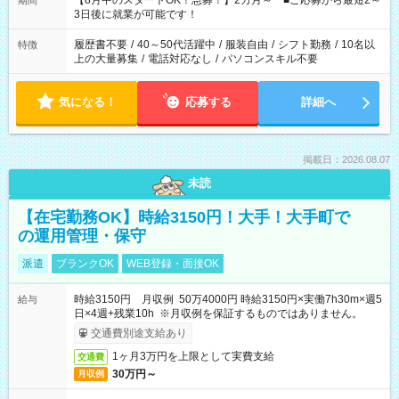
【8月中のスタートOK！急募！】2カ月～ ■ご応募から最短2～
期間
ね。 ※Wワーク希望の方へ 今ご覧のお仕事で希望する勤務時間
3日後に就業が可能です！
と、もう1つのお仕事の勤務時間。 合計で週40時間を超える場
合は応募できません。
履歴書不要
/
40～50代活躍中
/
服装自由
/
シフト勤務
/
10名以
特徴
上の大量募集
/
電話対応なし
/
パソコンスキル不要
気になる！
応募する
詳細へ
掲載日：2026.08.07
未読
【在宅勤務OK】時給3150円！大手！大手町で
の運用管理・保守
派遣
ブランクOK
WEB登録・面接OK
時給3150円 月収例 50万4000円 時給3150円×実働7h30m×週5
給与
日×4週+残業10h ※月収例を保証するものではありません。
交通費別途支給あり
1ヶ月3万円を上限として実費支給
交通費
30万円～
月収例