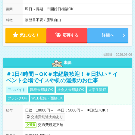
即日～長期 ※開始日相談OK
期間
履歴書不要
/
服装自由
特徴
気になる！
応募する
詳細へ
掲載日：2026.08.06
未読
＃1日4時間～OK＃未経験歓迎！＃日払い＊イ
ベント会場でイスや机の運搬のお仕事
アルバイト
職種未経験OK
社会人未経験OK
大学生歓迎
ブランクOK
WEB登録・面接OK
日給：10000円～ 半日：5000円～ ■日払いOK！
給与
交通費別途支給あり
交通費規定支給
交通費