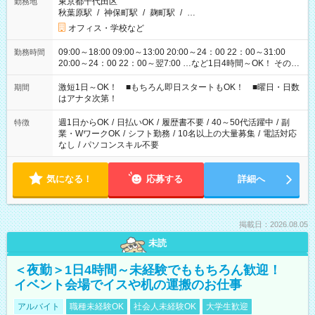
東京都千代田区
勤務地
秋葉原駅
/
神保町駅
/
麹町駅
/
…
オフィス・学校など
09:00～18:00 09:00～13:00 20:00～24：00 22：00～31:00
勤務時間
20:00～24：00 22：00～翌7:00 …など1日4時間～OK！ その他
シフトもございます！ お気軽にご相談ください！
激短1日～OK！ ■もちろん即日スタートもOK！ ■曜日・日数
期間
はアナタ次第！
週1日からOK
/
日払いOK
/
履歴書不要
/
40～50代活躍中
/
副
特徴
業・WワークOK
/
シフト勤務
/
10名以上の大量募集
/
電話対応
なし
/
パソコンスキル不要
気になる！
応募する
詳細へ
掲載日：2026.08.05
未読
＜夜勤＞1日4時間～未経験でももちろん歓迎！
イベント会場でイスや机の運搬のお仕事
アルバイト
職種未経験OK
社会人未経験OK
大学生歓迎