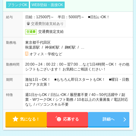
ブランクOK
WEB登録・面接OK
日給：12500円～ 半日：5000円～ ■日払いOK！
給与
交通費別途支給あり
交通費規定支給
交通費
東京都千代田区
勤務地
秋葉原駅
/
神保町駅
/
麹町駅
/
…
オフィス・学校など
20:00～24：00 22：00～翌7:00 …など1日4時間～OK！ その他
勤務時間
シフトもございます！ お気軽にご相談ください！
激短1日～OK！ ■もちろん即日スタートもOK！ ■曜日・日数
期間
はアナタ次第！
週1日からOK
/
日払いOK
/
履歴書不要
/
40～50代活躍中
/
副
特徴
業・WワークOK
/
シフト勤務
/
10名以上の大量募集
/
電話対応
なし
/
パソコンスキル不要
気になる！
応募する
詳細へ