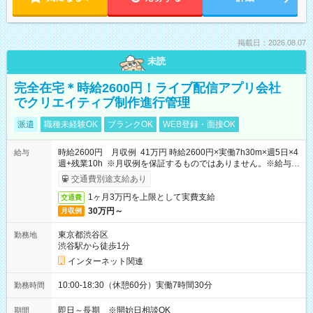
掲載日：2026.08.07
未読
完全在宅＊時給2600円！ライブ配信アプリ会社
でクリエイティブ制作進行管理
派遣
職種未経験OK
ブランクOK
WEB登録・面接OK
時給2600円 月収例 41万円 時給2600円×実働7h30m×週5日×4
給与
週+残業10h ※月収例を保証するものではありません。※給与即
受取りサービス利用可（利用条件有）
交通費別途支給あり
1ヶ月3万円を上限として実費支給
交通費
30万円～
月収例
東京都渋谷区
勤務地
渋谷駅から徒歩1分
インターネット関連
10:00-18:30（休憩60分）実働7時間30分
勤務時間
即日～長期 ※開始日相談OK
期間