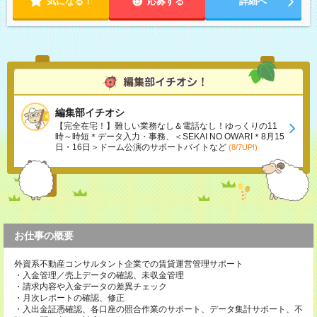
気になる！
応募する
詳細へ
編集部イチオシ
【完全在宅！】難しい業務なし＆電話なし！ゆっくりの11
時～時短＊データ入力・事務、＜SEKAI NO OWARI＊8月15
日・16日＞ドーム公演のサポートバイトなど
(8/7UP!)
お仕事の概要
外資系不動産コンサルタント企業での賃貸運営管理サポート
・入金管理／売上データの確認、未収金管理
・請求内容や入金データの差異チェック
・月次レポートの確認、修正
・入出金証憑確認、各口座の照合作業のサポート、データ集計サポート、不