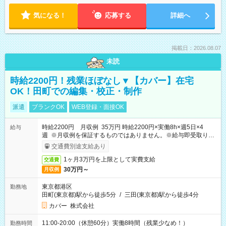
気になる！
応募する
詳細へ
掲載日：2026.08.07
未読
時給2200円！残業ほぼなし▼【カバー】在宅
OK！田町での編集・校正・制作
派遣
ブランクOK
WEB登録・面接OK
時給2200円 月収例 35万円 時給2200円×実働8h×週5日×4
給与
週 ※月収例を保証するものではありません。※給与即受取りサ
ービス利用可（利用条件有）
交通費別途支給あり
1ヶ月3万円を上限として実費支給
交通費
30万円～
月収例
東京都港区
勤務地
田町(東京都)駅から徒歩5分
/
三田(東京都)駅から徒歩4分
カバー 株式会社
11:00-20:00（休憩60分）実働8時間（残業少なめ！）
勤務時間