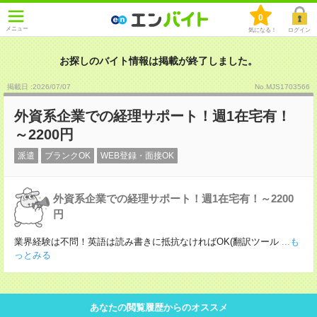
0
メニュー
気になる！
ログイン
お探しのバイト情報は掲載が終了しました。
掲載日 :2026
/
07
/
07
No.MJS1703566
外資系企業での経理サポート！週1在宅有！
～2200円
派遣
ブランクOK
WEB登録・面接OK
外資系企業での経理サポート！週1在宅有！～2200
円
業界経験は不問！英語は読み書きに抵抗なければOK(翻訳ツール
...も
っとみる
あなたの閲覧履歴からのオススメ