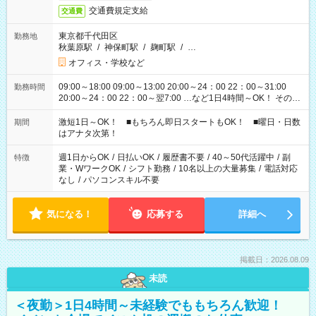
交通費規定支給
交通費
東京都千代田区
勤務地
秋葉原駅
/
神保町駅
/
麹町駅
/
…
オフィス・学校など
09:00～18:00 09:00～13:00 20:00～24：00 22：00～31:00
勤務時間
20:00～24：00 22：00～翌7:00 …など1日4時間～OK！ その他
シフトもございます！ お気軽にご相談ください！
激短1日～OK！ ■もちろん即日スタートもOK！ ■曜日・日数
期間
はアナタ次第！
週1日からOK
/
日払いOK
/
履歴書不要
/
40～50代活躍中
/
副
特徴
業・WワークOK
/
シフト勤務
/
10名以上の大量募集
/
電話対応
なし
/
パソコンスキル不要
気になる！
応募する
詳細へ
掲載日：2026.08.09
未読
＜夜勤＞1日4時間～未経験でももちろん歓迎！