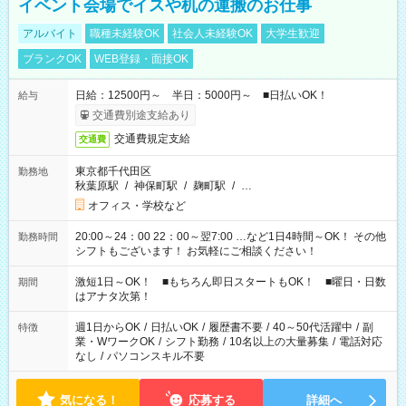
イベント会場でイスや机の運搬のお仕事
アルバイト
職種未経験OK
社会人未経験OK
大学生歓迎
ブランクOK
WEB登録・面接OK
日給：12500円～ 半日：5000円～ ■日払いOK！
給与
交通費別途支給あり
交通費規定支給
交通費
東京都千代田区
勤務地
秋葉原駅
/
神保町駅
/
麹町駅
/
…
オフィス・学校など
20:00～24：00 22：00～翌7:00 …など1日4時間～OK！ その他
勤務時間
シフトもございます！ お気軽にご相談ください！
激短1日～OK！ ■もちろん即日スタートもOK！ ■曜日・日数
期間
はアナタ次第！
週1日からOK
/
日払いOK
/
履歴書不要
/
40～50代活躍中
/
副
特徴
業・WワークOK
/
シフト勤務
/
10名以上の大量募集
/
電話対応
なし
/
パソコンスキル不要
気になる！
応募する
詳細へ