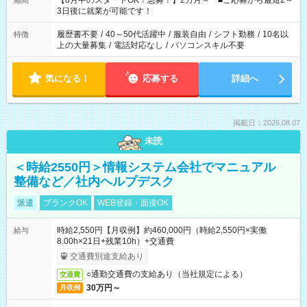
【8月中のスタートOK！急募！】2カ月～ ■ご応募から最短2～
期間
ね。 ※Wワーク希望の方へ 今ご覧のお仕事で希望する勤務時間
3日後に就業が可能です！
と、もう1つのお仕事の勤務時間。 合計で週40時間を超える場
合は応募できません。
履歴書不要
/
40～50代活躍中
/
服装自由
/
シフト勤務
/
10名以
特徴
上の大量募集
/
電話対応なし
/
パソコンスキル不要
気になる！
応募する
詳細へ
掲載日：2026.08.07
未読
＜時給2550円＞情報システム会社でマニュアル
整備など／社内ヘルプデスク
派遣
ブランクOK
WEB登録・面接OK
時給2,550円【月収例】約460,000円（時給2,550円×実働
給与
8.00h×21日+残業10h）+交通費
交通費別途支給あり
○通勤交通費の支給あり（当社規定による）
交通費
30万円～
月収例