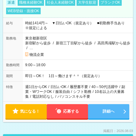
派遣
職種未経験OK
社会人未経験OK
大学生歓迎
ブランクOK
WEB登録・面接OK
時給1414円～ ▼日払いOK（規定あり） ■初勤務手当あり
給与
※規定による
東京都新宿区
勤務地
新宿駅から徒歩
/
新宿三丁目駅から徒歩
/
高田馬場駅から徒歩
/
…
物流企業
9:00～18:00
勤務時間
即日～OK！ 1日～働けます＾＾（規定あり）
期間
週1日からOK
/
日払いOK
/
履歴書不要
/
40～50代活躍中
/
副
特徴
業・WワークOK
/
服装自由
/
シフト勤務
/
10名以上の大量募
集
/
電話対応なし
/
パソコンスキル不要
気になる！
応募する
詳細へ
掲載日：2026.08.03