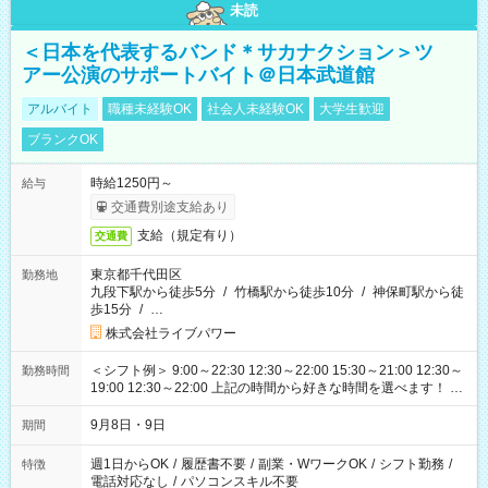
未読
＜日本を代表するバンド＊サカナクション＞ツ
アー公演のサポートバイト＠日本武道館
アルバイト
職種未経験OK
社会人未経験OK
大学生歓迎
ブランクOK
時給1250円～
給与
交通費別途支給あり
支給（規定有り）
交通費
東京都千代田区
勤務地
九段下駅から徒歩5分
/
竹橋駅から徒歩10分
/
神保町駅から徒
歩15分
/
…
株式会社ライブパワー
＜シフト例＞ 9:00～22:30 12:30～22:00 15:30～21:00 12:30～
勤務時間
19:00 12:30～22:00 上記の時間から好きな時間を選べます！ ※
時間は変更となる可能性があります
9月8日・9日
期間
週1日からOK
/
履歴書不要
/
副業・WワークOK
/
シフト勤務
/
特徴
電話対応なし
/
パソコンスキル不要