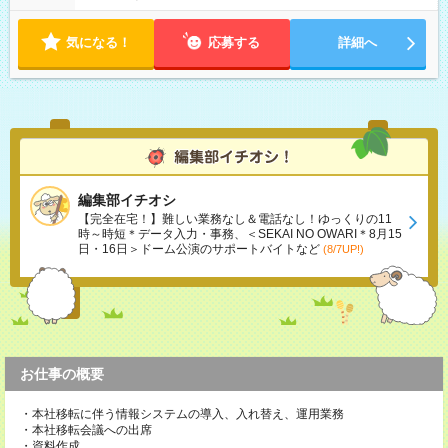
気になる！
応募する
詳細へ
編集部イチオシ
【完全在宅！】難しい業務なし＆電話なし！ゆっくりの11
時～時短＊データ入力・事務、＜SEKAI NO OWARI＊8月15
日・16日＞ドーム公演のサポートバイトなど
(8/7UP!)
お仕事の概要
・本社移転に伴う情報システムの導入、入れ替え、運用業務
・本社移転会議への出席
・資料作成