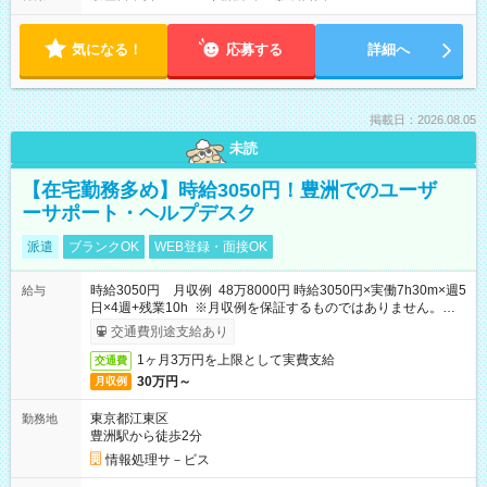
気になる！
応募する
詳細へ
掲載日：2026.08.05
未読
【在宅勤務多め】時給3050円！豊洲でのユーザ
ーサポート・ヘルプデスク
派遣
ブランクOK
WEB登録・面接OK
時給3050円 月収例 48万8000円 時給3050円×実働7h30m×週5
給与
日×4週+残業10h ※月収例を保証するものではありません。※給
与即受取りサービス利用可（利用条件有）
交通費別途支給あり
1ヶ月3万円を上限として実費支給
交通費
30万円～
月収例
東京都江東区
勤務地
豊洲駅から徒歩2分
情報処理サ－ビス