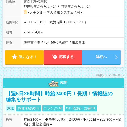
東京都千代田区
勤務地
神保町駅から徒歩2分
/
竹橋駅から徒歩6分
●大手グループの情報システム会社●
★9:00～18:00（休憩時間 12:00～13:00）
勤務時間
2026年9月～
期間
履歴書不要
/
40～50代活躍中
/
服装自由
特徴
気になる！
応募する
詳細へ
掲載日：2026.08.07
未読
【週5日×6時間】時給2400円！長期！情報誌の
編集をサポート
派遣
職種未経験OK
ブランクOK
WEB登録・面接OK
時給2400円 ◆モデル月収：2400円×7H×21日＝352,800円+残
給与
業代+通勤交通費★