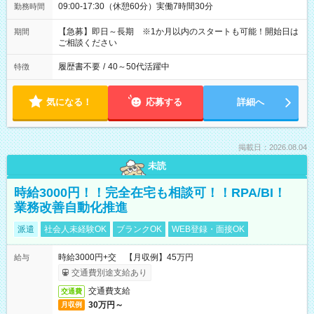
09:00-17:30（休憩60分）実働7時間30分
勤務時間
【急募】即日～長期 ※1か月以内のスタートも可能！開始日は
期間
ご相談ください
履歴書不要
/
40～50代活躍中
特徴
気になる！
応募する
詳細へ
掲載日：2026.08.04
未読
時給3000円！！完全在宅も相談可！！RPA/BI！
業務改善自動化推進
派遣
社会人未経験OK
ブランクOK
WEB登録・面接OK
時給3000円+交 【月収例】45万円
給与
交通費別途支給あり
交通費支給
交通費
30万円～
月収例