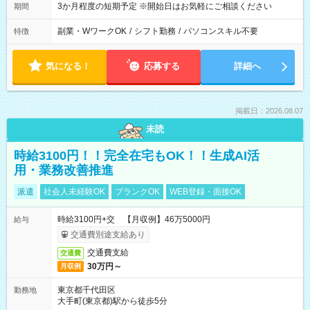
3か月程度の短期予定 ※開始日はお気軽にご相談ください
期間
副業・WワークOK
/
シフト勤務
/
パソコンスキル不要
特徴
気になる！
応募する
詳細へ
掲載日：2026.08.07
未読
時給3100円！！完全在宅もOK！！生成AI活
用・業務改善推進
派遣
社会人未経験OK
ブランクOK
WEB登録・面接OK
時給3100円+交 【月収例】46万5000円
給与
交通費別途支給あり
交通費支給
交通費
30万円～
月収例
東京都千代田区
勤務地
大手町(東京都)駅から徒歩5分