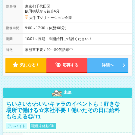
東京都千代田区
勤務地
飯田橋駅から徒歩6分
大手ITソリューション企業
9:00～17:30（休憩:60分）
勤務時間
10/01～長期 ※開始日ご相談ください！
期間
履歴書不要
/
40～50代活躍中
特徴
気になる！
応募する
詳細へ
未読
ちいさいかわいいキャラのイベントも！好きな
場所で働ける☆来社不要！働いたその日に給料
もらえる◎/T1
アルバイト
職種未経験OK