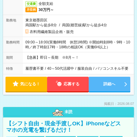
全額支給
交通費
30万円～
月収例
東京都墨田区
勤務地
両国駅から徒歩8分
/
両国(都営線)駅から徒歩4分
衣料用繊維製品企画・販売
09:00～18:00(実働8時間 休憩1時間) ※開始時刻8時・9時・10
勤務時間
時／終了時刻17時・18時の相談OK（実働6H以上）
【急募】即日～長期 ※8月～！
期間
履歴書不要
/
40～50代活躍中
/
服装自由
/
パソコンスキル不要
特徴
気になる！
応募する
詳細へ
掲載日：2026.08.07
未読
【シフト自由・現金手渡しOK】iPhoneなどス
マホの充電を繋げるだけ！