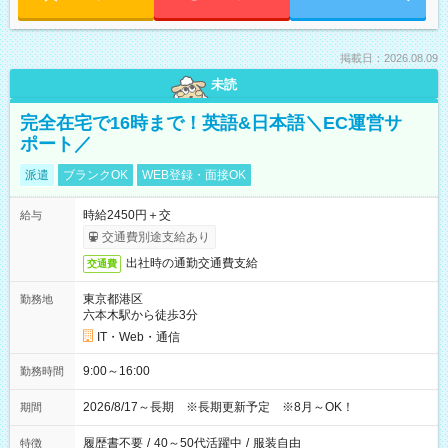
掲載日：2026.08.09
未読
完全在宅で16時まで！英語&日本語＼EC運営サ
ポート／
派遣
ブランクOK
WEB登録・面接OK
時給2450円＋交
給与
交通費別途支給あり
出社時の通勤交通費支給
交通費
東京都港区
勤務地
六本木駅から徒歩3分
IT・Web・通信
9:00～16:00
勤務時間
2026/8/17～長期 ※長期更新予定 ※8月～OK！
期間
履歴書不要
/
40～50代活躍中
/
服装自由
特徴