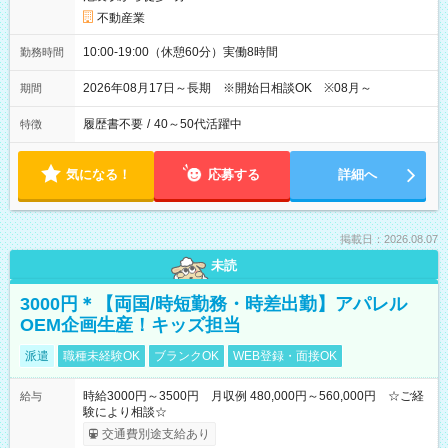
不動産業
10:00-19:00（休憩60分）実働8時間
勤務時間
2026年08月17日～長期 ※開始日相談OK ※08月～
期間
履歴書不要
/
40～50代活躍中
特徴
気になる！
応募する
詳細へ
掲載日：2026.08.07
未読
3000円＊【両国/時短勤務・時差出勤】アパレル
OEM企画生産！キッズ担当
派遣
職種未経験OK
ブランクOK
WEB登録・面接OK
時給3000円～3500円 月収例 480,000円～560,000円 ☆ご経
給与
験により相談☆
交通費別途支給あり