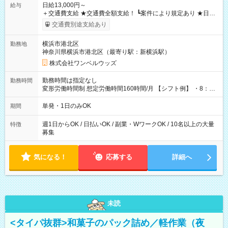
日給13,000円～
給与
＋交通費支給 ★交通費全額支給！ ┗案件により規定あり ★日払
いOK！（規定あり） ┗働いたその日に現金GET♪ お仕事後はコ
交通費別途支給あり
ンビニATMから 日払い分を引き落とせます！ 【試用期間】試
用期間なし
横浜市港北区
勤務地
神奈川県横浜市港北区（最寄り駅：新横浜駅）
株式会社ワンベルウッズ
勤務時間は指定なし
勤務時間
変形労働時間制 想定労働時間160時間/月 【シフト例】 ・8：00
～21：00
単発・1日のみOK
期間
週1日からOK / 日払いOK / 副業・WワークOK / 10名以上の大量
特徴
募集
気になる！
応募する
詳細へ
未読
<タイパ抜群>和菓子のパック詰め／軽作業（夜