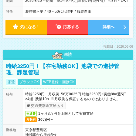
2026/8/20～長期 ※1年の予定(延長の可能性有) ※8月～OK！
期間
履歴書不要
/
40～50代活躍中
/
服装自由
特徴
気になる！
応募する
詳細へ
掲載日：2026.08.06
未読
時給3250円！【在宅勤務OK】池袋での進捗管
理、課題管理
派遣
ブランクOK
WEB登録・面接OK
時給3250円 月収例 56万0625円 時給3250円×実働8h×週5日
給与
×4週+残業10h ※月収例を保証するものではありません。
交通費別途支給あり
1ヶ月3万円を上限として実費支給
交通費
30万円～
月収例
東京都豊島区
勤務地
池袋駅から徒歩5分