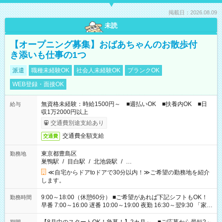
掲載日：2026.08.09
未読
【オープニング募集】おばあちゃんのお散歩付
き添いも仕事の1つ
派遣
職種未経験OK
社会人未経験OK
ブランクOK
WEB登録・面接OK
無資格未経験：時給1500円～ ■週払いOK ■扶養内OK ■日
給与
収1万2000円以上
交通費別途支給あり
交通費全額支給
交通費
東京都豊島区
勤務地
巣鴨駅
/
目白駅
/
北池袋駅
/
…
≪自宅からドアtoドアで30分以内！≫ご希望の勤務地を紹介
します。
9:00～18:00（休憩60分） ■ご希望があれば下記シフトもOK！
勤務時間
早番 7:00～16:00 遅番 10:00～19:00 夜勤 16:30～翌9:30 「家族
と休みを合わせたい」 「余裕を持って夕飯の準備がしたい」
「できれば残業はしたくない」 など、ご希望を教えてください