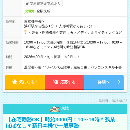
交通費別途支給あり
全額支給
交通費
東京都中央区
勤務地
浜町駅から徒歩1分
/
人形町駅から徒歩7分
＜製薬・医療機器企業向け★＞メディカルライティングなど
10:00～17:00(実働6時間 休憩1時間) ※10:00～17:00、9:30～
勤務時間
16:30などミニマム6時間で時短相談OK！
2026年09月上旬～長期 ※9月～！
期間
履歴書不要
/
40～50代活躍中
/
服装自由
/
パソコンスキル不要
特徴
気になる！
応募する
詳細へ
掲載日：2026.08.07
未読
【在宅勤務OK】時給3000円！10～16時＊残業
ほぼなし▼新日本橋で一般事務