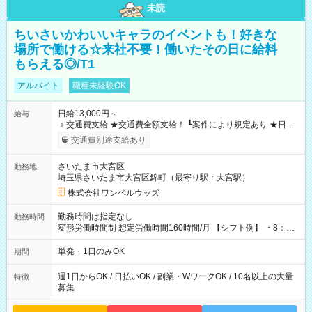
未読
ちいさいかわいいキャラのイベントも！好きな
場所で働ける☆来社不要！働いたその日に給料
もらえる◎/T1
アルバイト
職種未経験OK
日給13,000円～
給与
＋交通費支給 ★交通費全額支給！ ┗案件により規定あり ★日払
いOK！（規定あり） ┗働いたその日に現金GET♪ お仕事後はコ
交通費別途支給あり
ンビニATMから 日払い分を引き落とせます！ 【試用期間】試
用期間なし
さいたま市大宮区
勤務地
埼玉県さいたま市大宮区錦町（最寄り駅：大宮駅）
株式会社ワンベルウッズ
勤務時間は指定なし
勤務時間
変形労働時間制 想定労働時間160時間/月 【シフト例】 ・8：00
～21：00
単発・1日のみOK
期間
週1日からOK / 日払いOK / 副業・WワークOK / 10名以上の大量
特徴
募集