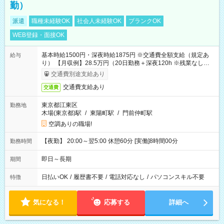
勤）
派遣
職種未経験OK
社会人未経験OK
ブランクOK
WEB登録・面接OK
基本時給1500円・深夜時給1875円 ※交通費全額支給（規定あ
給与
り） 【月収例】28.5万円（20日勤務＋深夜120h ※残業なしの場
合）
交通費別途支給あり
交通費支給あり
交通費
東京都江東区
勤務地
木場(東京都)駅
/
東陽町駅
/
門前仲町駅
空調ありの職場!
【夜勤】 20:00～翌5:00 休憩60分 [実働]8時間00分
勤務時間
即日～長期
期間
日払いOK
/
履歴書不要
/
電話対応なし
/
パソコンスキル不要
特徴
気になる！
応募する
詳細へ