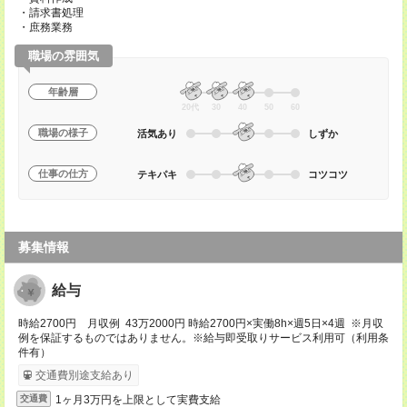
・請求書処理
・庶務業務
職場の雰囲気
年齢層
20代
30
40
50
60
職場の様子
活気あり
しずか
仕事の仕方
テキパキ
コツコツ
募集情報
給与
時給2700円 月収例 43万2000円 時給2700円×実働8h×週5日×4週 ※月収
例を保証するものではありません。※給与即受取りサービス利用可（利用条
件有）
交通費別途支給あり
1ヶ月3万円を上限として実費支給
交通費