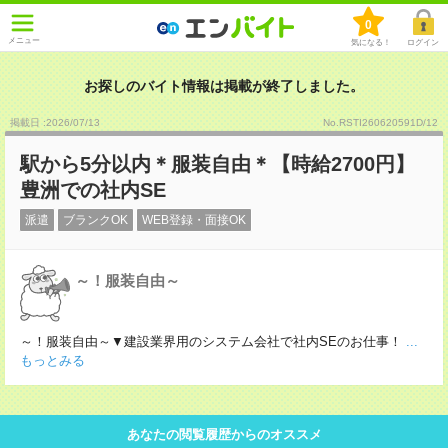
0
メニュー
気になる！
ログイン
お探しのバイト情報は掲載が終了しました。
掲載日 :2026
/
07
/
13
No.RSTI260620591D/12
駅から5分以内＊服装自由＊【時給2700円】
豊洲での社内SE
派遣
ブランクOK
WEB登録・面接OK
～！服装自由～
～！服装自由～▼建設業界用のシステム会社で社内SEのお仕事！
...
もっとみる
あなたの閲覧履歴からのオススメ