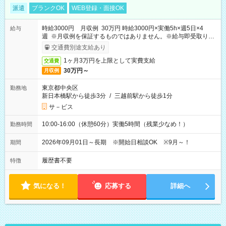
派遣
ブランクOK
WEB登録・面接OK
時給3000円 月収例 30万円 時給3000円×実働5h×週5日×4
給与
週 ※月収例を保証するものではありません。※給与即受取りサ
ービス利用可（利用条件有）
交通費別途支給あり
1ヶ月3万円を上限として実費支給
交通費
30万円～
月収例
東京都中央区
勤務地
新日本橋駅から徒歩3分
/
三越前駅から徒歩1分
サ－ビス
10:00-16:00（休憩60分）実働5時間（残業少なめ！）
勤務時間
2026年09月01日～長期 ※開始日相談OK ※9月～！
期間
履歴書不要
特徴
気になる！
応募する
詳細へ