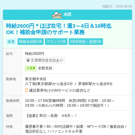
掲載日：2026.08.08
未読
時給2600円＊ほぼ在宅！週3～4日＆16時迄
OK！補助金申請のサポート業務
派遣
職種未経験OK
ブランクOK
WEB登録・面接OK
時給2600円
給与
交通費別途支給あり
全額支給
交通費
東京都中央区
勤務地
八丁堀(東京都)駅から徒歩2分
/
茅場町駅から徒歩6分
建設業界向けのAIサービスの提供など
10:00～17:00(実働6時間 休憩1時間) ※定時：10:00～
勤務時間
19:00（※終わりの時間：16:00～19:00で相談可！）
【急募】即日～長期 ※8月～！
期間
履歴書不要
/
40～50代活躍中
/
副業・WワークOK
/
服装自由
/
特徴
電話対応なし
/
パソコンスキル不要