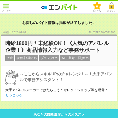
0
メニュー
気になる！
ログイン
お探しのバイト情報は掲載が終了しました。
掲載日 :2026
/
07
/
07
No.TMPE26-0511203
時給1800円＊未経験OK！《人気のアパレル
企業！》商品情報入力など事務サポート
派遣
職種未経験OK
ブランクOK
WEB登録・面接OK
～ここからスキルUPのチャレンジ！～！大手アパレ
ルで事務アシスタント！
大手アパレルメーカーではたらこう＊セレクトショップ等を運営＊
...
もっとみる
あなたの閲覧履歴からのオススメ