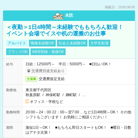
掲載日：2026.08.05
未読
＜夜勤＞1日4時間～未経験でももちろん歓迎！
イベント会場でイスや机の運搬のお仕事
アルバイト
職種未経験OK
社会人未経験OK
大学生歓迎
ブランクOK
WEB登録・面接OK
日給：12500円～ 半日：5000円～ ■日払いOK！
給与
交通費別途支給あり
交通費規定支給
交通費
東京都千代田区
勤務地
秋葉原駅
/
神保町駅
/
麹町駅
/
…
オフィス・学校など
20:00～24：00 22：00～翌7:00 …など1日4時間～OK！ その他
勤務時間
シフトもございます！ お気軽にご相談ください！
激短1日～OK！ ■もちろん即日スタートもOK！ ■曜日・日数
期間
はアナタ次第！