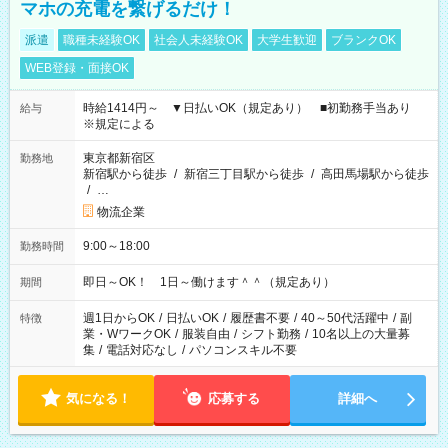
マホの充電を繋げるだけ！
派遣
職種未経験OK
社会人未経験OK
大学生歓迎
ブランクOK
WEB登録・面接OK
時給1414円～ ▼日払いOK（規定あり） ■初勤務手当あり
給与
※規定による
東京都新宿区
勤務地
新宿駅から徒歩
/
新宿三丁目駅から徒歩
/
高田馬場駅から徒歩
/
…
物流企業
9:00～18:00
勤務時間
即日～OK！ 1日～働けます＾＾（規定あり）
期間
週1日からOK
/
日払いOK
/
履歴書不要
/
40～50代活躍中
/
副
特徴
業・WワークOK
/
服装自由
/
シフト勤務
/
10名以上の大量募
集
/
電話対応なし
/
パソコンスキル不要
気になる！
応募する
詳細へ