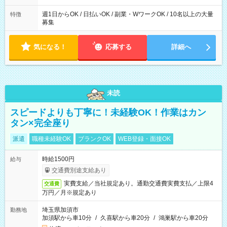
週1日からOK / 日払いOK / 副業・WワークOK / 10名以上の大量
特徴
募集
気になる！
応募する
詳細へ
未読
スピードよりも丁寧に！未経験OK！作業はカン
タン×完全座り
派遣
職種未経験OK
ブランクOK
WEB登録・面接OK
時給1500円
給与
交通費別途支給あり
実費支給／当社規定あり。通勤交通費実費支払／上限4
交通費
万円／月※規定あり
埼玉県加須市
勤務地
加須駅から車10分
/
久喜駅から車20分
/
鴻巣駅から車20分