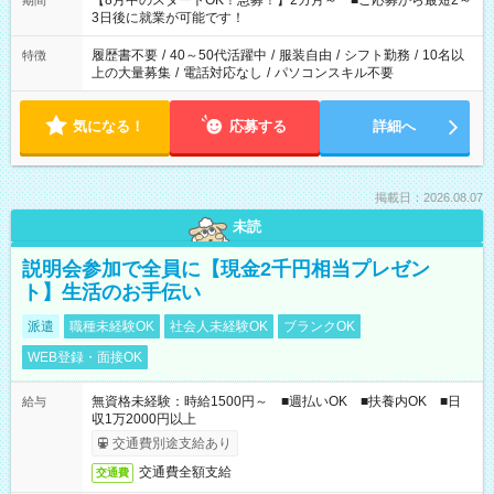
【8月中のスタートOK！急募！】2カ月～ ■ご応募から最短2～
期間
ね。 ※Wワーク希望の方へ 今ご覧のお仕事で希望する勤務時間
3日後に就業が可能です！
と、もう1つのお仕事の勤務時間。 合計で週40時間を超える場
合は応募できません。
履歴書不要
/
40～50代活躍中
/
服装自由
/
シフト勤務
/
10名以
特徴
上の大量募集
/
電話対応なし
/
パソコンスキル不要
気になる！
応募する
詳細へ
掲載日：2026.08.07
未読
説明会参加で全員に【現金2千円相当プレゼン
ト】生活のお手伝い
派遣
職種未経験OK
社会人未経験OK
ブランクOK
WEB登録・面接OK
無資格未経験：時給1500円～ ■週払いOK ■扶養内OK ■日
給与
収1万2000円以上
交通費別途支給あり
交通費全額支給
交通費