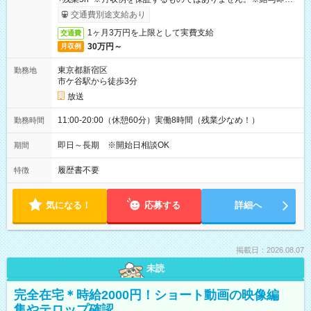
取りサービス利用可（利用条件有）
交通費別途支給あり
1ヶ月3万円を上限として実費支給
交通費
30万円～
月収例
東京都新宿区
勤務地
市ケ谷駅から徒歩3分
放送
11:00-20:00（休憩60分）実働8時間（残業少なめ！）
勤務時間
即日～長期 ※開始日相談OK
期間
履歴書不要
特徴
気になる！
応募する
詳細へ
掲載日：2026.08.07
未読
完全在宅＊時給2000円！ショート動画の映像編
集やテロップ確認