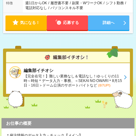
週1日からOK
/
履歴書不要
/
副業・WワークOK
/
シフト勤務
/
特徴
電話対応なし
/
パソコンスキル不要
気になる！
応募する
詳細へ
編集部イチオシ
【完全在宅！】難しい業務なし＆電話なし！ゆっくりの11
時～時短＊データ入力・事務、＜SEKAI NO OWARI＊8月15
日・16日＞ドーム公演のサポートバイトなど
(8/7UP!)
お仕事の概要
＊発注情報のデータ入力・チェック【メイン】