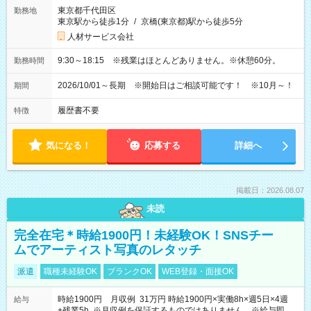
東京都千代田区
勤務地
東京駅から徒歩1分
/
京橋(東京都)駅から徒歩5分
人材サービス会社
9:30～18:15 ※残業はほとんどありません。※休憩60分。
勤務時間
2026/10/01～長期 ※開始日はご相談可能です！ ※10月～！
期間
履歴書不要
特徴
気になる！
応募する
詳細へ
掲載日：2026.08.07
未読
完全在宅＊時給1900円！未経験OK！SNSチー
ムでアーティスト写真のレタッチ
派遣
職種未経験OK
ブランクOK
WEB登録・面接OK
時給1900円 月収例 31万円 時給1900円×実働8h×週5日×4週
給与
+残業5h ※月収例を保証するものではありません。※給与即受