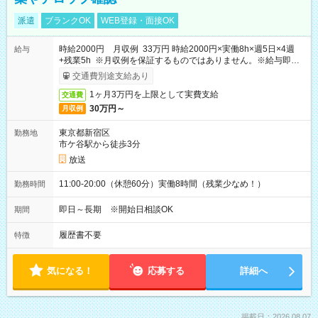
派遣
ブランクOK
WEB登録・面接OK
時給2000円 月収例 33万円 時給2000円×実働8h×週5日×4週
給与
+残業5h ※月収例を保証するものではありません。※給与即受
取りサービス利用可（利用条件有）
交通費別途支給あり
1ヶ月3万円を上限として実費支給
交通費
30万円～
月収例
東京都新宿区
勤務地
市ケ谷駅から徒歩3分
放送
11:00-20:00（休憩60分）実働8時間（残業少なめ！）
勤務時間
即日～長期 ※開始日相談OK
期間
履歴書不要
特徴
気になる！
応募する
詳細へ
掲載日：2026.08.07