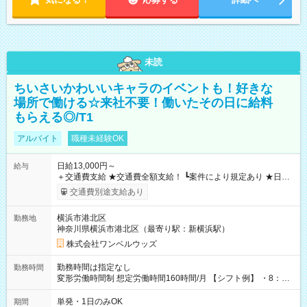
未読
ちいさいかわいいキャラのイベントも！好きな
場所で働ける☆来社不要！働いたその日に給料
もらえる◎/T1
アルバイト
職種未経験OK
日給13,000円～
給与
＋交通費支給 ★交通費全額支給！ ┗案件により規定あり ★日払
いOK！（規定あり） ┗働いたその日に現金GET♪ お仕事後はコ
交通費別途支給あり
ンビニATMから 日払い分を引き落とせます！ 【試用期間】試
用期間なし
横浜市港北区
勤務地
神奈川県横浜市港北区（最寄り駅：新横浜駅）
株式会社ワンベルウッズ
勤務時間は指定なし
勤務時間
変形労働時間制 想定労働時間160時間/月 【シフト例】 ・8：00
～21：00
単発・1日のみOK
期間