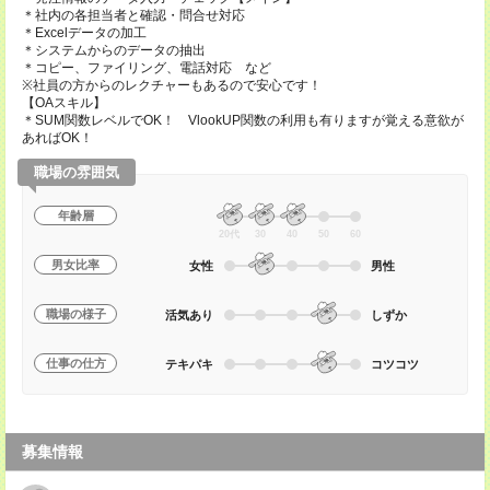
＊社内の各担当者と確認・問合せ対応
＊Excelデータの加工
＊システムからのデータの抽出
＊コピー、ファイリング、電話対応 など
※社員の方からのレクチャーもあるので安心です！
【OAスキル】
＊SUM関数レベルでOK！ VlookUP関数の利用も有りますが覚える意欲が
あればOK！
職場の雰囲気
年齢層
20代
30
40
50
60
男女比率
女性
男性
職場の様子
活気あり
しずか
仕事の仕方
テキパキ
コツコツ
募集情報