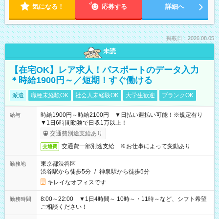
気になる！
応募する
詳細へ
掲載日：2026.08.05
未読
【在宅OK】レア求人！パスポートのデータ入力
＊時給1900円～／短期！すぐ働ける
派遣
職種未経験OK
社会人未経験OK
大学生歓迎
ブランクOK
時給1900円～時給2100円 ▼日払い週払い可能！※規定有り
給与
▼1日6時間勤務で日収1万以上！
交通費別途支給あり
交通費一部別途支給 ※お仕事によって変動あり
交通費
東京都渋谷区
勤務地
渋谷駅から徒歩5分
/
神泉駅から徒歩5分
キレイなオフィスです
8:00～22:00 ▼1日4時間～ 10時～・11時～など、シフト希望
勤務時間
ご相談ください！