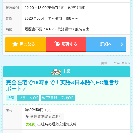
10:00～18:00(実働7時間 休憩1時間)
勤務時間
2026年08月下旬～長期 ※8月～！
期間
履歴書不要
/
40～50代活躍中
/
服装自由
特徴
気になる！
応募する
詳細へ
掲載日：2026.08.05
未読
完全在宅で16時まで！英語&日本語＼EC運営サ
ポート／
派遣
ブランクOK
WEB登録・面接OK
時給2450円＋交
給与
交通費別途支給あり
出社時の通勤交通費支給
交通費