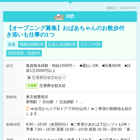
掲載日：2026.08.07
未読
【オープニング募集】おばあちゃんのお散歩付
き添いも仕事の1つ
派遣
職種未経験OK
社会人未経験OK
ブランクOK
WEB登録・面接OK
無資格未経験：時給1500円～ ■週払いOK ■扶養内OK ■日
給与
収1万2000円以上
交通費別途支給あり
交通費全額支給
交通費
東京都豊島区
勤務地
巣鴨駅
/
目白駅
/
北池袋駅
/
…
≪自宅からドアtoドアで30分以内！≫ご希望の勤務地を紹介
します。
9:00～18:00（休憩60分） ■ご希望があれば下記シフトもOK！
勤務時間
早番 7:00～16:00 遅番 10:00～19:00 夜勤 16:30～翌9:30 「家族
と休みを合わせたい」 「余裕を持って夕飯の準備がしたい」
「できれば残業はしたくない」 など、ご希望を教えてください