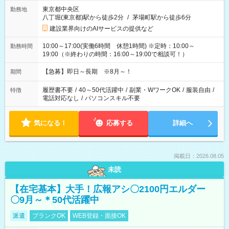
東京都中央区
勤務地
八丁堀(東京都)駅から徒歩2分
/
茅場町駅から徒歩6分
建設業界向けのAIサービスの提供など
10:00～17:00(実働6時間 休憩1時間) ※定時：10:00～
勤務時間
19:00（※終わりの時間：16:00～19:00で相談可！）
【急募】即日～長期 ※8月～！
期間
履歴書不要
/
40～50代活躍中
/
副業・WワークOK
/
服装自由
/
特徴
電話対応なし
/
パソコンスキル不要
気になる！
応募する
詳細へ
掲載日：2026.08.05
未読
【在宅基本】大手！広報アシ〇2100円エルダー
〇9月～＊50代活躍中
派遣
ブランクOK
WEB登録・面接OK