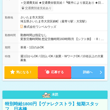
＋交通費支給 ★交通費全額支給！ ┗案件により規定あり ★日払
いOK！（規定あり） ┗働いたその日に現金GET♪ お仕事後はコ
交通費別途支給あり
ンビニATMから 日払い分を引き落とせます！ 【試用期間】試
用期間なし
さいたま市大宮区
勤務地
埼玉県さいたま市大宮区錦町（最寄り駅：大宮駅）
株式会社ワンベルウッズ
勤務時間は指定なし
勤務時間
変形労働時間制 想定労働時間160時間/月 【シフト例】 ・8：00
～21：00
単発・1日のみOK
期間
週1日からOK / 日払いOK / 副業・WワークOK / 10名以上の大量
特徴
募集
気になる！
応募する
詳細へ
未読
特別時給1800円【ヴァレクストラ】短期スタッ
フ 日本橋