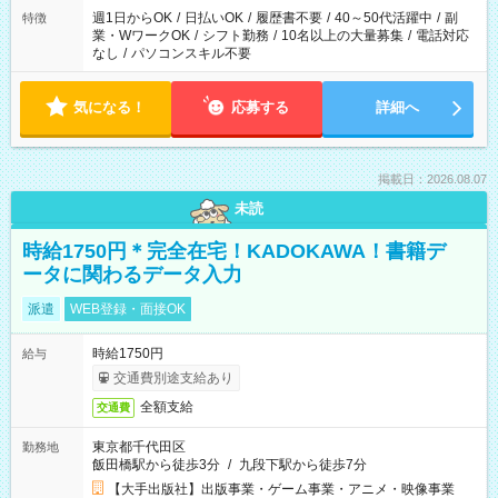
週1日からOK
/
日払いOK
/
履歴書不要
/
40～50代活躍中
/
副
特徴
業・WワークOK
/
シフト勤務
/
10名以上の大量募集
/
電話対応
なし
/
パソコンスキル不要
気になる！
応募する
詳細へ
掲載日：2026.08.07
未読
時給1750円＊完全在宅！KADOKAWA！書籍デ
ータに関わるデータ入力
派遣
WEB登録・面接OK
時給1750円
給与
交通費別途支給あり
全額支給
交通費
東京都千代田区
勤務地
飯田橋駅から徒歩3分
/
九段下駅から徒歩7分
【大手出版社】出版事業・ゲーム事業・アニメ・映像事業