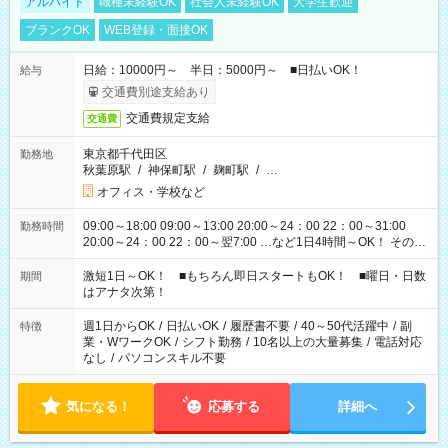
アルバイト
職種未経験OK
社会人未経験OK
大学生歓迎
ブランクOK
WEB登録・面接OK
日給：10000円～ 半日：5000円～ ■日払いOK！
給与
交通費別途支給あり
交通費規定支給
交通費
東京都千代田区
勤務地
秋葉原駅
/
神保町駅
/
麹町駅
/
…
オフィス・学校など
09:00～18:00 09:00～13:00 20:00～24：00 22：00～31:00
勤務時間
20:00～24：00 22：00～翌7:00 …など1日4時間～OK！ その他
シフトもございます！ お気軽にご相談ください！
激短1日～OK！ ■もちろん即日スタートもOK！ ■曜日・日数
期間
はアナタ次第！
週1日からOK
/
日払いOK
/
履歴書不要
/
40～50代活躍中
/
副
特徴
業・WワークOK
/
シフト勤務
/
10名以上の大量募集
/
電話対応
なし
/
パソコンスキル不要
気になる！
応募する
詳細へ