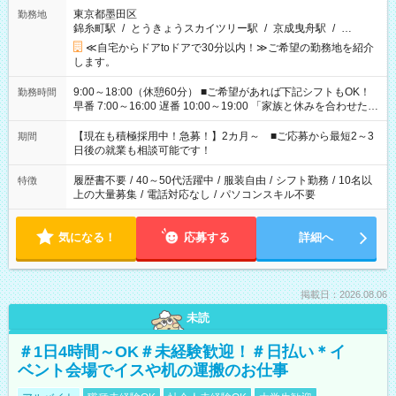
東京都墨田区
勤務地
錦糸町駅
/
とうきょうスカイツリー駅
/
京成曳舟駅
/
…
≪自宅からドアtoドアで30分以内！≫ご希望の勤務地を紹介
します。
9:00～18:00（休憩60分） ■ご希望があれば下記シフトもOK！
勤務時間
早番 7:00～16:00 遅番 10:00～19:00 「家族と休みを合わせた
い」 「余裕を持って夕飯の準備がしたい」 「できれば残業はし
たくない」 など、ご希望を教えてくださいね。 ※Wワーク希望
【現在も積極採用中！急募！】2カ月～ ■ご応募から最短2～3
期間
の方へ 今ご覧のお仕事で希望する勤務時間と、もう1つのお仕事
日後の就業も相談可能です！
の勤務時間。 合計で週40時間を超える場合は応募できません。
履歴書不要
/
40～50代活躍中
/
服装自由
/
シフト勤務
/
10名以
特徴
上の大量募集
/
電話対応なし
/
パソコンスキル不要
気になる！
応募する
詳細へ
掲載日：2026.08.06
未読
＃1日4時間～OK＃未経験歓迎！＃日払い＊イ
ベント会場でイスや机の運搬のお仕事