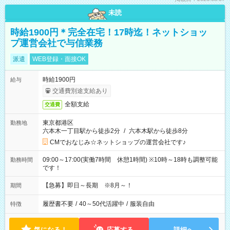
未読
時給1900円＊完全在宅！17時迄！ネットショッ
プ運営会社で与信業務
派遣
WEB登録・面接OK
時給1900円
給与
交通費別途支給あり
全額支給
交通費
東京都港区
勤務地
六本木一丁目駅から徒歩2分
/
六本木駅から徒歩8分
CMでおなじみ☆ネットショップの運営会社です♪
09:00～17:00(実働7時間 休憩1時間) ※10時～18時も調整可能
勤務時間
です！
【急募】即日～長期 ※8月～！
期間
履歴書不要
/
40～50代活躍中
/
服装自由
特徴
気になる！
応募する
詳細へ