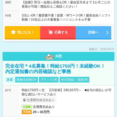
【急募】即日～短期も長期もOK！最短翌月末まで 1か月ごとの
期間
更新が可能！開始日もご相談ください！
日払いOK
/
履歴書不要
/
副業・WワークOK
/
服装自由
/
シフト
特徴
勤務
/
10名以上の大量募集
/
パソコンスキル不要
気になる！
応募する
詳細へ
掲載日：2026.08.07
未読
完全在宅＊4名募集！時給1750円！未経験OK！
内定通知書の内容確認など事務
派遣
職種未経験OK
ブランクOK
WEB登録・面接OK
時給1750円＋交 【月収例】290,937円～ ■給与の前払いが可
給与
能な速払いサービスあり
交通費別途支給あり
交通費支給あり
交通費
25～30万円
月収例