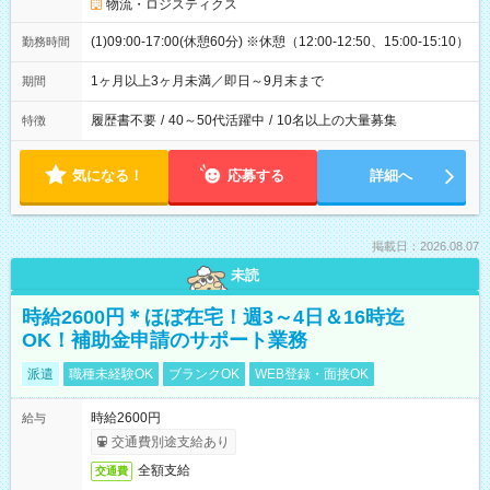
物流・ロジスティクス
(1)09:00-17:00(休憩60分) ※休憩（12:00-12:50、15:00-15:10）
勤務時間
1ヶ月以上3ヶ月未満／即日～9月末まで
期間
履歴書不要
/
40～50代活躍中
/
10名以上の大量募集
特徴
気になる！
応募する
詳細へ
掲載日：2026.08.07
未読
時給2600円＊ほぼ在宅！週3～4日＆16時迄
OK！補助金申請のサポート業務
派遣
職種未経験OK
ブランクOK
WEB登録・面接OK
時給2600円
給与
交通費別途支給あり
全額支給
交通費