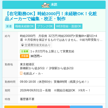
未読
【在宅勤務OK】時給2000円！未経験OK！化粧
品メーカーで編集・校正・制作
派遣
職種未経験OK
ブランクOK
WEB登録・面接OK
時給2000円 月収例 32万円 時給2000円×実働8h×週5日×4
給与
週 ※月収例を保証するものではありません。※給与即受取りサ
ービス利用可（利用条件有）
交通費別途支給あり
1ヶ月3万円を上限として実費支給
交通費
30万円～
月収例
東京都港区
勤務地
新橋駅から徒歩5分
/
汐留駅から徒歩2分
化粧品メ－カ－
09:00-18:00（休憩60分）実働8時間（残業少なめ！）
勤務時間
2026年09月01日～長期 ※開始日相談OK ※9月～！
期間
履歴書不要
特徴