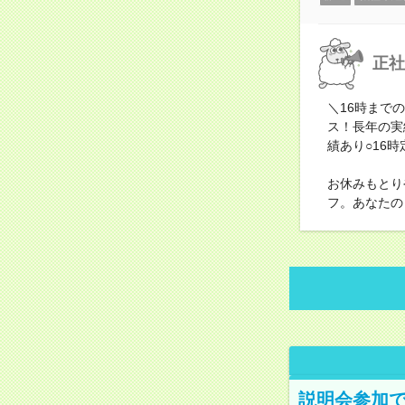
正社
＼16時まで
ス！長年の実
績あり○16
お休みもとり
フ。あなたの
説明会参加で