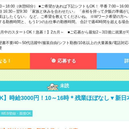
00～18:00（休憩60分） ■ご希望があれば下記シフトもOK！ 早番 7:00～16:00 遅
勤 16:30～翌9:30 「家族と休みを合わせたい」 「余裕を持って夕飯の準備
業はしたくない」 など、ご希望を教えてくださいね。 ※Wワーク希望の方へ
する勤務時間と、もう1つのお仕事の勤務時間。 合計で週40時間を超える場
8月中のスタートOK！急募！】2カ月～ ■ご応募から最短2～3日後に就業が
歴書不要
/
40～50代活躍中
/
服装自由
/
シフト勤務
/
10名以上の大量募集
/
電話対応
要
なる！
応募する
詳
未読
K】時給3000円！10～16時＊残業ほぼなし▼新
WEB登録・面接OK