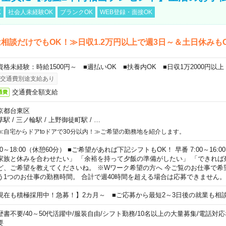
K
社会人未経験OK
ブランクOK
WEB登録・面接OK
相談だけでもOK！≫日収1.2万円以上で週3日～＆土日休みも
資格未経験：時給1500円～ ■週払いOK ■扶養内OK ■日収1万2000円以上
交通費別途支給あり
交通費全額支給
通費
京都台東区
草駅
/
三ノ輪駅
/
上野御徒町駅
/
…
≪自宅からドアtoドアで30分以内！≫ご希望の勤務地を紹介します。
00～18:00（休憩60分） ■ご希望があれば下記シフトもOK！ 早番 7:00～16:00 遅
家族と休みを合わせたい」 「余裕を持って夕飯の準備がしたい」 「できれば
ど、ご希望を教えてくださいね。 ※Wワーク希望の方へ 今ご覧のお仕事で希
う1つのお仕事の勤務時間。 合計で週40時間を超える場合は応募できません。
現在も積極採用中！急募！】2カ月～ ■ご応募から最短2～3日後の就業も相
歴書不要
/
40～50代活躍中
/
服装自由
/
シフト勤務
/
10名以上の大量募集
/
電話対応
要