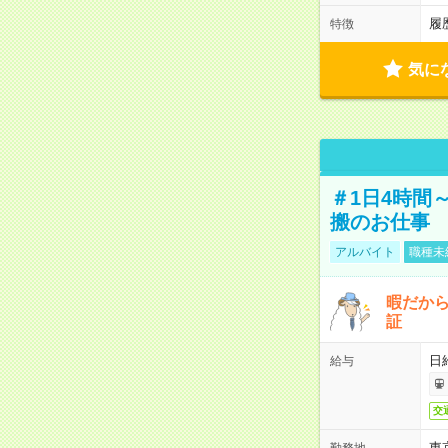
履
特徴
気に
＃1日4時間
搬のお仕事
アルバイト
職種未
暇だか
証
日
給与
交
東
勤務地