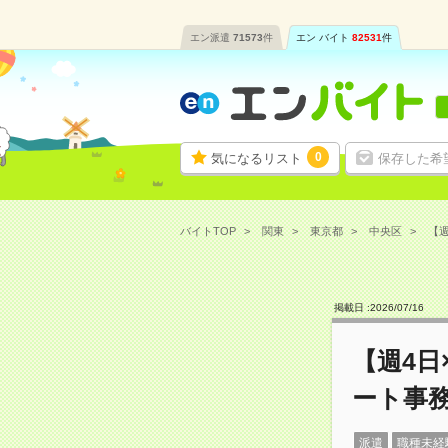
エン派遣
71573
件
エン バイト
82531
件
0
気になるリスト
保存した希
バイトTOP
関東
東京都
中央区
【週
掲載日 :
2026
/
07
/
16
【週4日
ート事
派遣
職種未経