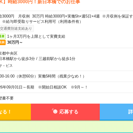
K】時給3000円！新日本橋でのお仕事
給3000円 月収例 30万円 時給3000円×実働5h×週5日×4週 ※月収例を保
。※給与即受取りサービス利用可（利用条件有）
交通費別途支給あり
1ヶ月3万円を上限として実費支給
通費
30万円～
収例
京都中央区
日本橋駅から徒歩3分
/
三越前駅から徒歩1分
サ－ビス
0:00-16:00（休憩60分）実働5時間（残業少なめ！）
026年09月01日～長期 ※開始日相談OK ※9月～！
歴書不要
なる！
応募する
詳