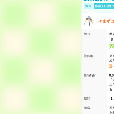
派遣
職種未経験O
≪まずは
無
給与
交
東
勤務地
浅
9:
勤務時間
「
な
も
【
期間
履
特徴
不