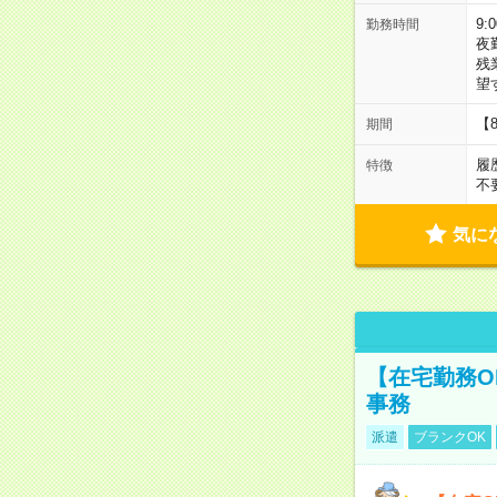
9:
勤務時間
夜
残
望
【
期間
履
特徴
不
気に
【在宅勤務O
事務
派遣
ブランクOK