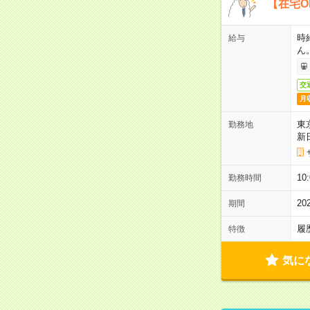
【在宅O
時
給与
ん
交
月
東
勤務地
新
1
勤務時間
2
期間
履
特徴
気に