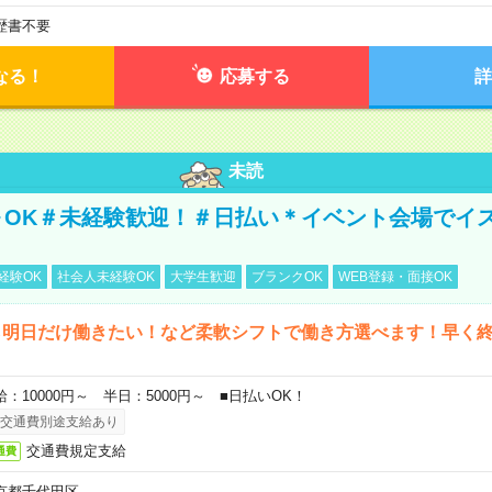
歴書不要
なる！
応募する
詳
未読
～OK＃未経験歓迎！＃日払い＊イベント会場でイ
経験OK
社会人未経験OK
大学生歓迎
ブランクOK
WEB登録・面接OK
ら明日だけ働きたい！など柔軟シフトで働き方選べます！早く
給：10000円～ 半日：5000円～ ■日払いOK！
交通費別途支給あり
交通費規定支給
通費
京都千代田区