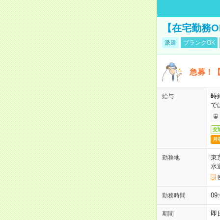
【在宅勤務O
派遣
ブランクOK
急募！【
時
給与
で
交
月
東
勤務地
水
09
勤務時間
即
期間