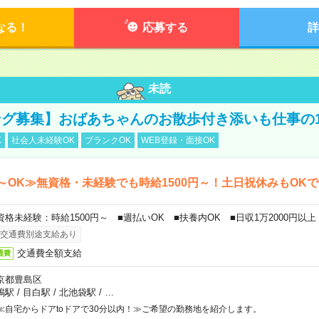
なる！
応募する
詳
未読
グ募集】おばあちゃんのお散歩付き添いも仕事の
K
社会人未経験OK
ブランクOK
WEB登録・面接OK
～OK≫無資格・未経験でも時給1500円～！土日祝休みもOK
資格未経験：時給1500円～ ■週払いOK ■扶養内OK ■日収1万2000円以上
交通費別途支給あり
交通費全額支給
通費
京都豊島区
鴨駅
/
目白駅
/
北池袋駅
/
…
≪自宅からドアtoドアで30分以内！≫ご希望の勤務地を紹介します。