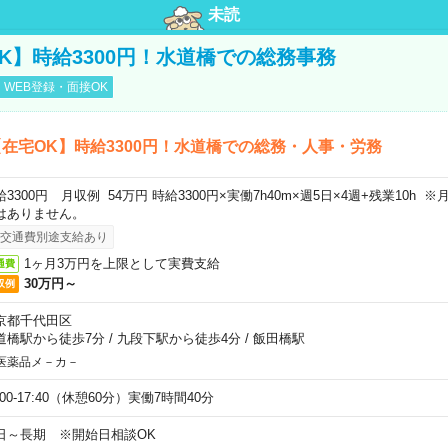
未読
K】時給3300円！水道橋での総務事務
WEB登録・面接OK
在宅OK】時給3300円！水道橋での総務・人事・労務
給3300円 月収例 54万円 時給3300円×実働7h40m×週5日×4週+残業10h
はありません。
交通費別途支給あり
1ヶ月3万円を上限として実費支給
通費
30万円～
収例
京都千代田区
道橋駅から徒歩7分
/
九段下駅から徒歩4分
/
飯田橋駅
医薬品メ－カ－
:00-17:40（休憩60分）実働7時間40分
日～長期 ※開始日相談OK