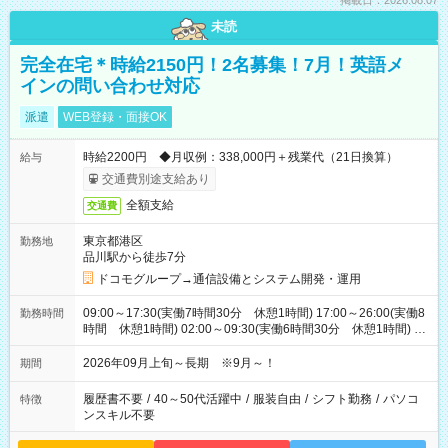
掲載日：2026.08.07
未読
完全在宅＊時給2150円！2名募集！7月！英語メ
インの問い合わせ対応
派遣
WEB登録・面接OK
時給2200円 ◆月収例：338,000円＋残業代（21日換算）
給与
交通費別途支給あり
全額支給
交通費
東京都港区
勤務地
品川駅から徒歩7分
ドコモグループ→通信設備とシステム開発・運用
09:00～17:30(実働7時間30分 休憩1時間) 17:00～26:00(実働8
勤務時間
時間 休憩1時間) 02:00～09:30(実働6時間30分 休憩1時間) ※
日勤は就業時間1/夜勤は就業時間2.3を連続で行って頂きます
2026年09月上旬～長期 ※9月～！
期間
履歴書不要
/
40～50代活躍中
/
服装自由
/
シフト勤務
/
パソコ
特徴
ンスキル不要