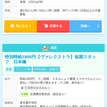
単発・1日のみOK
期間
週1日からOK / 日払いOK / 副業・WワークOK / 10名以上の大量
特徴
募集
気になる！
応募する
詳細へ
未読
特別時給1800円【ヴァレクストラ】短期スタッ
フ 日本橋
派遣
ブランクOK
WEB登録・面接OK
時給1800円 ※ご経験・スキルにより優遇 スマホでかんたんに
給与
前払いで給与が受け取れます（※上限、条件あり）
交通費別途支給あり
交通費全額支給（規定あり）
交通費
東京都中央区
勤務地
東京都中央区 東京メトロ 日本橋駅から直結（徒歩1分）