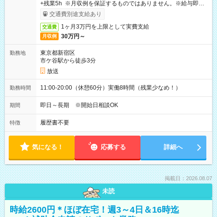
+残業5h ※月収例を保証するものではありません。※給与即受
取りサービス利用可（利用条件有）
交通費別途支給あり
1ヶ月3万円を上限として実費支給
交通費
30万円～
月収例
東京都新宿区
勤務地
市ケ谷駅から徒歩3分
放送
11:00-20:00（休憩60分）実働8時間（残業少なめ！）
勤務時間
即日～長期 ※開始日相談OK
期間
履歴書不要
特徴
気になる！
応募する
詳細へ
掲載日：2026.08.07
未読
時給2600円＊ほぼ在宅！週3～4日＆16時迄