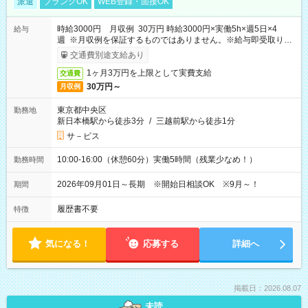
派遣
ブランクOK
WEB登録・面接OK
時給3000円 月収例 30万円 時給3000円×実働5h×週5日×4
給与
週 ※月収例を保証するものではありません。※給与即受取りサ
ービス利用可（利用条件有）
交通費別途支給あり
1ヶ月3万円を上限として実費支給
交通費
30万円～
月収例
東京都中央区
勤務地
新日本橋駅から徒歩3分
/
三越前駅から徒歩1分
サ－ビス
10:00-16:00（休憩60分）実働5時間（残業少なめ！）
勤務時間
2026年09月01日～長期 ※開始日相談OK ※9月～！
期間
履歴書不要
特徴
気になる！
応募する
詳細へ
掲載日：2026.08.07
未読