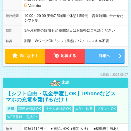
Valextra
10:00～20:00 実働7.5時間／休憩1.5時間 営業時間に合わせた
勤務時間
シフト制
3か月程度の短期予定 ※開始日はお気軽にご相談ください
期間
副業・WワークOK
/
シフト勤務
/
パソコンスキル不要
特徴
気になる！
応募する
詳細へ
掲載日：2026.08.07
未読
【シフト自由・現金手渡しOK】iPhoneなどス
マホの充電を繋げるだけ！
派遣
職種未経験OK
社会人未経験OK
大学生歓迎
ブランクOK
WEB登録・面接OK
時給1414円～ ▼日払いOK（規定あり） ■初勤務手当あり
給与