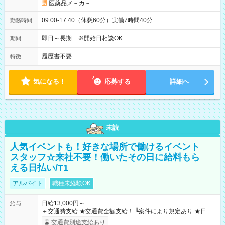
医薬品メ－カ－
09:00-17:40（休憩60分）実働7時間40分
勤務時間
即日～長期 ※開始日相談OK
期間
履歴書不要
特徴
気になる！
応募する
詳細へ
未読
人気イベントも！好きな場所で働けるイベント
スタッフ☆来社不要！働いたその日に給料もら
える日払い/T1
アルバイト
職種未経験OK
日給13,000円～
給与
＋交通費支給 ★交通費全額支給！ ┗案件により規定あり ★日払
いOK！（規定あり） ┗働いたその日に現金GET♪ お仕事後はコ
交通費別途支給あり