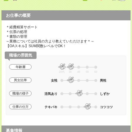
お仕事の概要
＊経費精算サポート
＊伝票の処理
＊書類の管理
～業務については社員の方より教えていただけます＊～
【OAスキル】SUM関数レベルでOK！
職場の雰囲気
年齢層
20代
30
40
50
60
男女比率
女性
男性
職場の様子
活気あり
しずか
仕事の仕方
テキパキ
コツコツ
募集情報