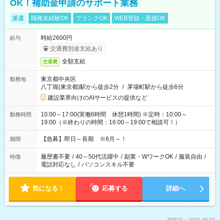
OK！補助金申請のサポート業務
派遣
職種未経験OK
ブランクOK
WEB登録・面接OK
時給2600円
給与
交通費別途支給あり
全額支給
交通費
東京都中央区
勤務地
八丁堀(東京都)駅から徒歩2分
/
茅場町駅から徒歩6分
建設業界向けのAIサービスの提供など
10:00～17:00(実働6時間 休憩1時間) ※定時：10:00～
勤務時間
19:00（※終わりの時間：16:00～19:00で相談可！）
【急募】即日～長期 ※8月～！
期間
履歴書不要
/
40～50代活躍中
/
副業・WワークOK
/
服装自由
/
特徴
電話対応なし
/
パソコンスキル不要
気になる！
応募する
詳細へ