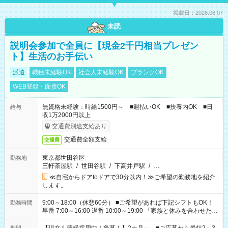
掲載日：2026.08.07
未読
説明会参加で全員に【現金2千円相当プレゼン
ト】生活のお手伝い
派遣
職種未経験OK
社会人未経験OK
ブランクOK
WEB登録・面接OK
無資格未経験：時給1500円～ ■週払いOK ■扶養内OK ■日
給与
収1万2000円以上
交通費別途支給あり
交通費全額支給
交通費
東京都世田谷区
勤務地
三軒茶屋駅
/
世田谷駅
/
下高井戸駅
/
…
≪自宅からドアtoドアで30分以内！≫ご希望の勤務地を紹介
します。
9:00～18:00（休憩60分） ■ご希望があれば下記シフトもOK！
勤務時間
早番 7:00～16:00 遅番 10:00～19:00 「家族と休みを合わせた
い」 「余裕を持って夕飯の準備がしたい」 「できれば残業はし
たくない」 など、ご希望を教えてくださいね。 ※Wワーク希望