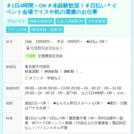
＃1日4時間～OK＃未経験歓迎！＃日払い＊イ
ベント会場でイスや机の運搬のお仕事
アルバイト
職種未経験OK
社会人未経験OK
大学生歓迎
ブランクOK
WEB登録・面接OK
日給：10000円～ 半日：5000円～ ■日払いOK！
給与
交通費別途支給あり
交通費規定支給
交通費
東京都千代田区
勤務地
秋葉原駅
/
神保町駅
/
麹町駅
/
…
オフィス・学校など
09:00～18:00 09:00～13:00 20:00～24：00 22：00～31:00
勤務時間
20:00～24：00 22：00～翌7:00 …など1日4時間～OK！ その他
シフトもございます！ お気軽にご相談ください！
激短1日～OK！ ■もちろん即日スタートもOK！ ■曜日・日数
期間
はアナタ次第！
週1日からOK
/
日払いOK
/
履歴書不要
/
40～50代活躍中
/
副
特徴
業・WワークOK
/
シフト勤務
/
10名以上の大量募集
/
電話対応
なし
/
パソコンスキル不要