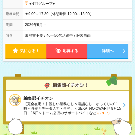
●NTTグループ●
★9:00～17:30（休憩時間 12:00～13:00）
勤務時間
2026年9月～
期間
履歴書不要
/
40～50代活躍中
/
服装自由
特徴
気になる！
応募する
詳細へ
編集部イチオシ
【完全在宅！】難しい業務なし＆電話なし！ゆっくりの11
時～時短＊データ入力・事務、＜SEKAI NO OWARI＊8月15
日・16日＞ドーム公演のサポートバイトなど
(8/7UP!)