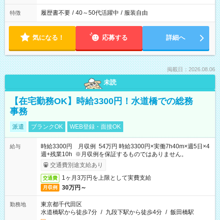
履歴書不要
/
40～50代活躍中
/
服装自由
特徴
気になる！
応募する
詳細へ
掲載日：2026.08.06
未読
【在宅勤務OK】時給3300円！水道橋での総務
事務
派遣
ブランクOK
WEB登録・面接OK
時給3300円 月収例 54万円 時給3300円×実働7h40m×週5日×4
給与
週+残業10h ※月収例を保証するものではありません。
交通費別途支給あり
1ヶ月3万円を上限として実費支給
交通費
30万円～
月収例
東京都千代田区
勤務地
水道橋駅から徒歩7分
/
九段下駅から徒歩4分
/
飯田橋駅