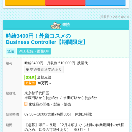
掲載日：2026.08.06
未読
時給3400円！外資コスメの
Business Controller【期間限定】
派遣
WEB登録・面接OK
時給3400円 月収例 510,000円+残業代
給与
交通費別途支給あり
全額支給
交通費
30万円～
月収例
東京都千代田区
勤務地
半蔵門駅から徒歩3分
/
永田町駅から徒歩5分
化粧品の開発・製造・販売
09:30～18:00(実働7時間30分 休憩1時間)
勤務時間
【急募】即日～長期 12月末頃まで（社員の休業期間中の代替
期間
のため、延長の可能性あり） ※8月～！