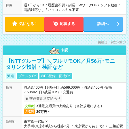
週1日からOK
/
履歴書不要
/
副業・WワークOK
/
シフト勤務
/
特徴
電話対応なし
/
パソコンスキル不要
気になる！
応募する
詳細へ
掲載日：2026.08.07
未読
【NTTグループ】＼フルリモOK／月56万↑モニ
タリング検討・検証など
派遣
ブランクOK
WEB登録・面接OK
時給3,400円【月収例】約569,000円（時給3,400円×実働
給与
7.50h×21日+残業10h）+交通費
交通費別途支給あり
○通勤交通費の支給あり（当社規定による）
交通費
30万円～
月収例
東京都千代田区
勤務地
大手町(東京都)駅から徒歩2分
/
東京駅から徒歩8分
/
三越前駅