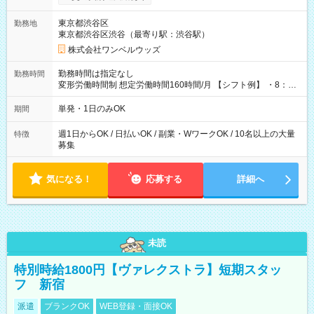
ンビニATMから 日払い分を引き落とせます！ 【試用期間】試
用期間なし
東京都渋谷区
勤務地
東京都渋谷区渋谷（最寄り駅：渋谷駅）
株式会社ワンベルウッズ
勤務時間は指定なし
勤務時間
変形労働時間制 想定労働時間160時間/月 【シフト例】 ・8：00
～21：00
単発・1日のみOK
期間
週1日からOK / 日払いOK / 副業・WワークOK / 10名以上の大量
特徴
募集
気になる！
応募する
詳細へ
未読
特別時給1800円【ヴァレクストラ】短期スタッ
フ 新宿
派遣
ブランクOK
WEB登録・面接OK