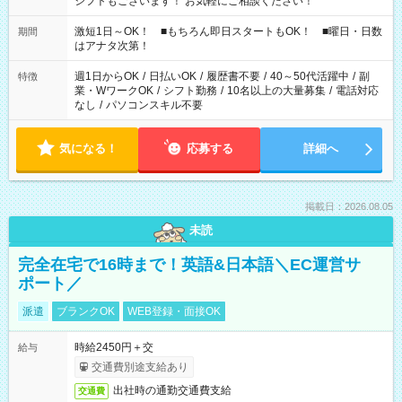
シフトもございます！ お気軽にご相談ください！
激短1日～OK！ ■もちろん即日スタートもOK！ ■曜日・日数
期間
はアナタ次第！
週1日からOK
/
日払いOK
/
履歴書不要
/
40～50代活躍中
/
副
特徴
業・WワークOK
/
シフト勤務
/
10名以上の大量募集
/
電話対応
なし
/
パソコンスキル不要
気になる！
応募する
詳細へ
掲載日：2026.08.05
未読
完全在宅で16時まで！英語&日本語＼EC運営サ
ポート／
派遣
ブランクOK
WEB登録・面接OK
時給2450円＋交
給与
交通費別途支給あり
出社時の通勤交通費支給
交通費