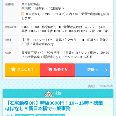
東京都豊島区
勤務地
巣鴨駅
/
目白駅
/
北池袋駅
/
…
≪自宅からドアtoドアで30分以内！≫ご希望の勤務地を紹介
します。
9:00～18:00（休憩60分） ■ご希望があれば下記シフトもOK！
勤務時間
早番 7:00～16:00 遅番 10:00～19:00 夜勤 16:30～翌9:30 「家族
と休みを合わせたい」 「余裕を持って夕飯の準備がしたい」
「できれば残業はしたくない」 など、ご希望を教えてください
【8月中のスタートOK！急募！】2カ月～ ■ご応募から最短2～
期間
ね。 ※Wワーク希望の方へ 今ご覧のお仕事で希望する勤務時間
3日後に就業が可能です！
と、もう1つのお仕事の勤務時間。 合計で週40時間を超える場
合は応募できません。
履歴書不要
/
40～50代活躍中
/
服装自由
/
シフト勤務
/
10名以
特徴
上の大量募集
/
電話対応なし
/
パソコンスキル不要
気になる！
応募する
詳細へ
掲載日：2026.08.07
未読
【在宅勤務OK】時給3000円！10～16時＊残業
ほぼなし▼新日本橋で一般事務