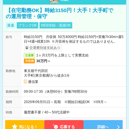
【在宅勤務OK】時給3150円！大手！大手町で
の運用管理・保守
派遣
ブランクOK
WEB登録・面接OK
時給3150円 月収例 50万4000円 時給3150円×実働7h30m×週5
給与
日×4週+残業10h ※月収例を保証するものではありません。
交通費別途支給あり
1ヶ月3万円を上限として実費支給
交通費
30万円～
月収例
東京都千代田区
勤務地
大手町(東京都)駅から徒歩1分
通信業
09:00-17:30（休憩60分）実働7時間30分
勤務時間
2026年09月01日～長期 ※開始日相談OK ※09月～
期間
履歴書不要
/
40～50代活躍中
特徴
気になる！
応募する
詳細へ