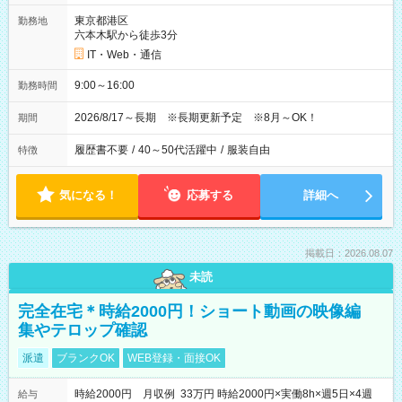
東京都港区
勤務地
六本木駅から徒歩3分
IT・Web・通信
9:00～16:00
勤務時間
2026/8/17～長期 ※長期更新予定 ※8月～OK！
期間
履歴書不要
/
40～50代活躍中
/
服装自由
特徴
気になる！
応募する
詳細へ
掲載日：2026.08.07
未読
完全在宅＊時給2000円！ショート動画の映像編
集やテロップ確認
派遣
ブランクOK
WEB登録・面接OK
時給2000円 月収例 33万円 時給2000円×実働8h×週5日×4週
給与