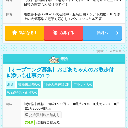
【現在も積極採用中！急募！】2カ月～ ■ご応募から最短2～3
期間
の方へ 今ご覧のお仕事で希望する勤務時間と、もう1つのお仕事
日後の就業も相談可能です！
の勤務時間。 合計で週40時間を超える場合は応募できません。
履歴書不要
/
40～50代活躍中
/
服装自由
/
シフト勤務
/
10名以
特徴
上の大量募集
/
電話対応なし
/
パソコンスキル不要
気になる！
応募する
詳細へ
掲載日：2026.08.07
未読
【オープニング募集】おばあちゃんのお散歩付
き添いも仕事の1つ
派遣
職種未経験OK
社会人未経験OK
ブランクOK
WEB登録・面接OK
無資格未経験：時給1500円～ ■週払いOK ■扶養内OK ■日
給与
収1万2000円以上
交通費別途支給あり
交通費全額支給
交通費