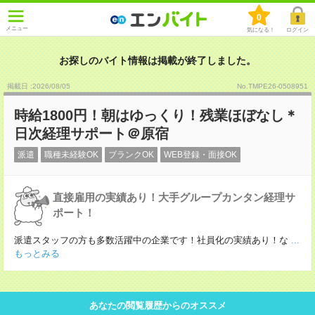
0
メニュー
気になる！
ログイン
お探しのバイト情報は掲載が終了しました。
掲載日 :2026
/
08
/
05
No.TMPE26-0508951
時給1800円！朝はゆっくり！残業ほぼなし＊
日次経理サポート＠原宿
派遣
職種未経験OK
ブランクOK
WEB登録・面接OK
直接雇用の実績あり！大手グループカンタン経理サ
ポート！
派遣スタッフの方も多数活躍中の企業です！社員化の実績あり！な
...
もっとみる
あなたの閲覧履歴からのオススメ