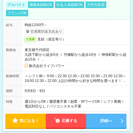
アルバイト
職種未経験OK
社会人未経験OK
大学生歓迎
ブランクOK
時給1250円～
給与
交通費別途支給あり
支給（規定有り）
交通費
東京都千代田区
勤務地
九段下駅から徒歩5分
/
竹橋駅から徒歩10分
/
神保町駅から徒
歩15分
/
…
株式会社ライブパワー
＜シフト例＞ 9:00～22:30 12:30～22:00 15:30～21:00 12:30～
勤務時間
19:00 12:30～22:00 上記の時間から好きな時間を選べます！ ※
時間は変更となる可能性があります
9月8日・9日
期間
週1日からOK
/
履歴書不要
/
副業・WワークOK
/
シフト勤務
/
特徴
電話対応なし
/
パソコンスキル不要
気になる！
応募する
詳細へ