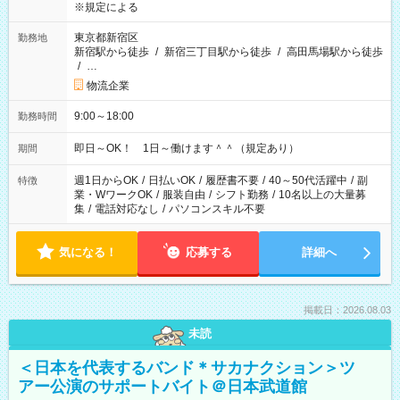
※規定による
東京都新宿区
勤務地
新宿駅から徒歩
/
新宿三丁目駅から徒歩
/
高田馬場駅から徒歩
/
…
物流企業
9:00～18:00
勤務時間
即日～OK！ 1日～働けます＾＾（規定あり）
期間
週1日からOK
/
日払いOK
/
履歴書不要
/
40～50代活躍中
/
副
特徴
業・WワークOK
/
服装自由
/
シフト勤務
/
10名以上の大量募
集
/
電話対応なし
/
パソコンスキル不要
気になる！
応募する
詳細へ
掲載日：2026.08.03
未読
＜日本を代表するバンド＊サカナクション＞ツ
アー公演のサポートバイト＠日本武道館