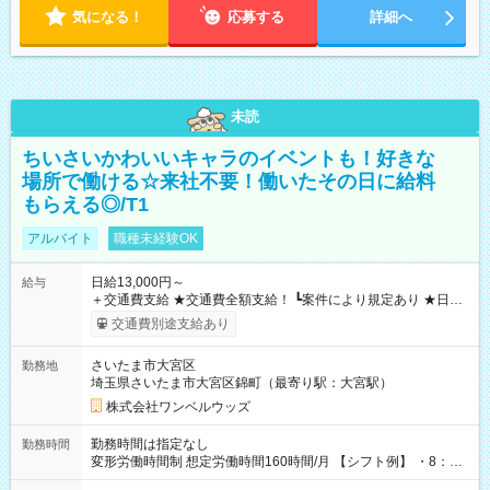
気になる！
応募する
詳細へ
未読
ちいさいかわいいキャラのイベントも！好きな
場所で働ける☆来社不要！働いたその日に給料
もらえる◎/T1
アルバイト
職種未経験OK
日給13,000円～
給与
＋交通費支給 ★交通費全額支給！ ┗案件により規定あり ★日払
いOK！（規定あり） ┗働いたその日に現金GET♪ お仕事後はコ
交通費別途支給あり
ンビニATMから 日払い分を引き落とせます！ 【試用期間】試
用期間なし
さいたま市大宮区
勤務地
埼玉県さいたま市大宮区錦町（最寄り駅：大宮駅）
株式会社ワンベルウッズ
勤務時間は指定なし
勤務時間
変形労働時間制 想定労働時間160時間/月 【シフト例】 ・8：00
～21：00