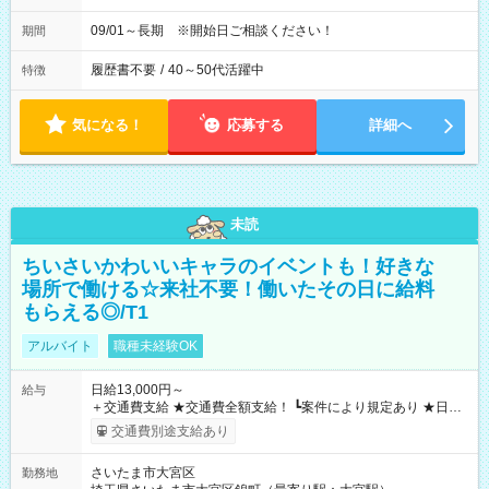
09/01～長期 ※開始日ご相談ください！
期間
履歴書不要
/
40～50代活躍中
特徴
気になる！
応募する
詳細へ
未読
ちいさいかわいいキャラのイベントも！好きな
場所で働ける☆来社不要！働いたその日に給料
もらえる◎/T1
アルバイト
職種未経験OK
日給13,000円～
給与
＋交通費支給 ★交通費全額支給！ ┗案件により規定あり ★日払
いOK！（規定あり） ┗働いたその日に現金GET♪ お仕事後はコ
交通費別途支給あり
ンビニATMから 日払い分を引き落とせます！ 【試用期間】試
用期間なし
さいたま市大宮区
勤務地