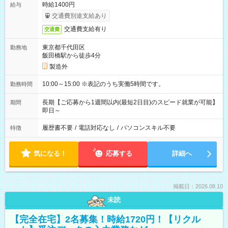
時給1400円
給与
交通費別途支給あり
交通費支給有り
交通費
東京都千代田区
勤務地
飯田橋駅から徒歩4分
製造外
10:00～15:00 ※表記のうち実働5時間です。
勤務時間
長期【ご応募から1週間以内(最短2日目)のスピード就業が可能】
期間
即日～
履歴書不要
/
電話対応なし
/
パソコンスキル不要
特徴
気になる！
応募する
詳細へ
掲載日：2026.08.10
未読
【完全在宅】2名募集！時給1720円！【リクル