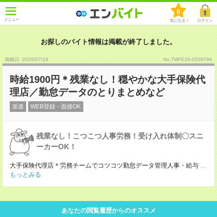
0
メニュー
気になる！
ログイン
お探しのバイト情報は掲載が終了しました。
掲載日 :2026
/
07
/
18
No.TMPE26-0509796
時給1900円＊残業なし！穏やかな大手保険代
理店／勤怠データのとりまとめなど
派遣
WEB登録・面接OK
残業なし！こつこつ人事労務！受け入れ体制〇スニ
ーカーOK！
大手保険代理店＊労務チームでコツコツ勤怠データ管理人事・給与
...
もっとみる
あなたの閲覧履歴からのオススメ