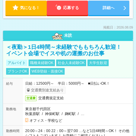
気になる！
応募する
詳細へ
掲載日：2026.08.09
未読
＜夜勤＞1日4時間～未経験でももちろん歓迎！
イベント会場でイスや机の運搬のお仕事
アルバイト
職種未経験OK
社会人未経験OK
大学生歓迎
ブランクOK
WEB登録・面接OK
日給：12500円～ 半日：5000円～ ■日払いOK！
給与
交通費別途支給あり
交通費規定支給
交通費
東京都千代田区
勤務地
秋葉原駅
/
神保町駅
/
麹町駅
/
…
オフィス・学校など
20:00～24：00 22：00～翌7:00 …など1日4時間～OK！ その他
勤務時間
シフトもございます！ お気軽にご相談ください！