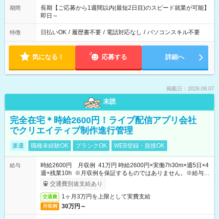
長期【ご応募から1週間以内(最短2日目)のスピード就業が可能】
期間
即日～
日払いOK
/
履歴書不要
/
電話対応なし
/
パソコンスキル不要
特徴
気になる！
応募する
詳細へ
掲載日：2026.08.07
未読
完全在宅＊時給2600円！ライブ配信アプリ会社
でクリエイティブ制作進行管理
派遣
職種未経験OK
ブランクOK
WEB登録・面接OK
時給2600円 月収例 41万円 時給2600円×実働7h30m×週5日×4
給与
週+残業10h ※月収例を保証するものではありません。※給与即
受取りサービス利用可（利用条件有）
交通費別途支給あり
1ヶ月3万円を上限として実費支給
交通費
30万円～
月収例