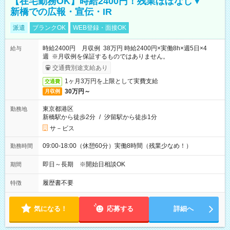
【在宅勤務OK】時給2400円！残業ほぼなし▼
新橋での広報・宣伝・IR
派遣
ブランクOK
WEB登録・面接OK
時給2400円 月収例 38万円 時給2400円×実働8h×週5日×4
給与
週 ※月収例を保証するものではありません。
交通費別途支給あり
1ヶ月3万円を上限として実費支給
交通費
30万円～
月収例
東京都港区
勤務地
新橋駅から徒歩2分
/
汐留駅から徒歩1分
サ－ビス
09:00-18:00（休憩60分）実働8時間（残業少なめ！）
勤務時間
即日～長期 ※開始日相談OK
期間
履歴書不要
特徴
気になる！
応募する
詳細へ