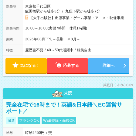
東京都千代田区
勤務地
飯田橋駅から徒歩3分
/
九段下駅から徒歩7分
【大手出版社】出版事業・ゲーム事業・アニメ・映像事業
10:00～18:00(実働7時間 休憩1時間)
勤務時間
2026年08月下旬～長期 ※8月～！
期間
履歴書不要
/
40～50代活躍中
/
服装自由
特徴
気になる！
応募する
詳細へ
掲載日：2026.08.09
未読
完全在宅で16時まで！英語&日本語＼EC運営サ
ポート／
派遣
ブランクOK
WEB登録・面接OK
時給2450円＋交
給与