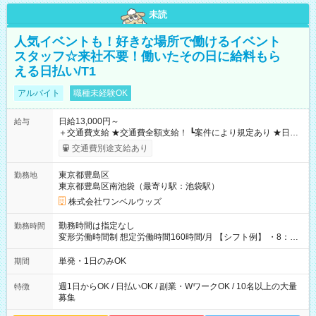
未読
人気イベントも！好きな場所で働けるイベント
スタッフ☆来社不要！働いたその日に給料もら
える日払い/T1
アルバイト
職種未経験OK
日給13,000円～
給与
＋交通費支給 ★交通費全額支給！ ┗案件により規定あり ★日払
いOK！（規定あり） ┗働いたその日に現金GET♪ お仕事後はコ
交通費別途支給あり
ンビニATMから 日払い分を引き落とせます！ 【試用期間】試
用期間なし
東京都豊島区
勤務地
東京都豊島区南池袋（最寄り駅：池袋駅）
株式会社ワンベルウッズ
勤務時間は指定なし
勤務時間
変形労働時間制 想定労働時間160時間/月 【シフト例】 ・8：00
～21：00
単発・1日のみOK
期間
週1日からOK / 日払いOK / 副業・WワークOK / 10名以上の大量
特徴
募集