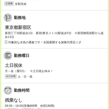
全額支給
交通費
勤務地
東京都新宿区
新宿三丁目駅徒歩1分、新宿(東京メトロ)駅徒歩5分 ※新宿御苑前駅から徒
歩13分
印象的な水色の看板です！全国展開する保険代理店☆彡
勤務曜日
土日祝休
月～金（週5日） ※土日祝お休み！
土・日・祝
休日休暇
勤務時間
残業なし
09:00～18:00(実働8時間 休憩1時間)