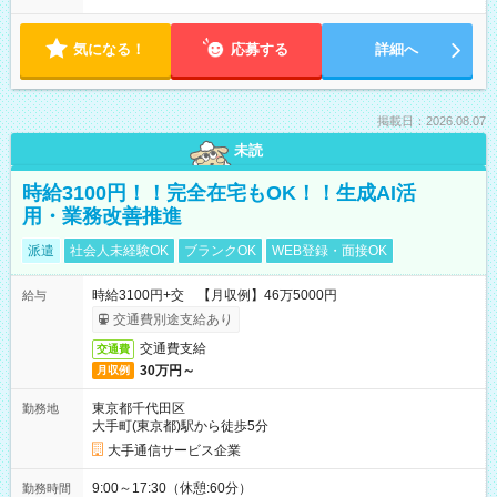
気になる！
応募する
詳細へ
掲載日：2026.08.07
未読
時給3100円！！完全在宅もOK！！生成AI活
用・業務改善推進
派遣
社会人未経験OK
ブランクOK
WEB登録・面接OK
時給3100円+交 【月収例】46万5000円
給与
交通費別途支給あり
交通費支給
交通費
30万円～
月収例
東京都千代田区
勤務地
大手町(東京都)駅から徒歩5分
大手通信サービス企業
9:00～17:30（休憩:60分）
勤務時間