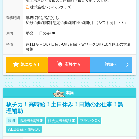
埼玉県さいたま市大宮区錦町（最寄り駅：大宮駅）
株式会社ワンベルウッズ
勤務時間は指定なし
勤務時間
変形労働時間制 想定労働時間160時間/月 【シフト例】 ・8：00
～21：00
単発・1日のみOK
期間
週1日からOK / 日払いOK / 副業・WワークOK / 10名以上の大量
特徴
募集
気になる！
応募する
詳細へ
未読
駅チカ！高時給！土日休み！日勤のお仕事！調
理補助
派遣
職種未経験OK
社会人未経験OK
ブランクOK
WEB登録・面接OK