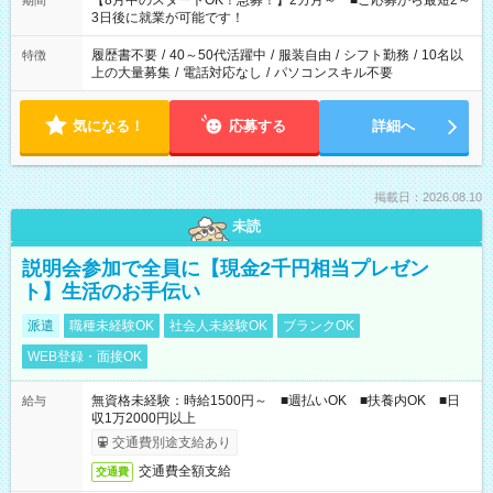
【8月中のスタートOK！急募！】2カ月～ ■ご応募から最短2～
期間
ね。 ※Wワーク希望の方へ 今ご覧のお仕事で希望する勤務時間
3日後に就業が可能です！
と、もう1つのお仕事の勤務時間。 合計で週40時間を超える場
合は応募できません。
履歴書不要
/
40～50代活躍中
/
服装自由
/
シフト勤務
/
10名以
特徴
上の大量募集
/
電話対応なし
/
パソコンスキル不要
気になる！
応募する
詳細へ
掲載日：2026.08.10
未読
説明会参加で全員に【現金2千円相当プレゼン
ト】生活のお手伝い
派遣
職種未経験OK
社会人未経験OK
ブランクOK
WEB登録・面接OK
無資格未経験：時給1500円～ ■週払いOK ■扶養内OK ■日
給与
収1万2000円以上
交通費別途支給あり
交通費全額支給
交通費