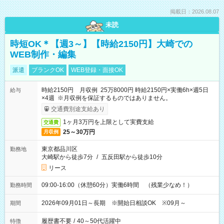
掲載日：2026.08.07
未読
時短OK＊【週3～】【時給2150円】大崎での
WEB制作・編集
派遣
ブランクOK
WEB登録・面接OK
時給2150円 月収例 25万8000円 時給2150円×実働6h×週5日
給与
×4週 ※月収例を保証するものではありません。
交通費別途支給あり
1ヶ月3万円を上限として実費支給
交通費
25～30万円
月収例
東京都品川区
勤務地
大崎駅から徒歩7分
/
五反田駅から徒歩10分
リース
09:00-16:00（休憩60分）実働6時間 （残業少なめ！）
勤務時間
2026年09月01日～長期 ※開始日相談OK ※09月～
期間
履歴書不要
/
40～50代活躍中
特徴