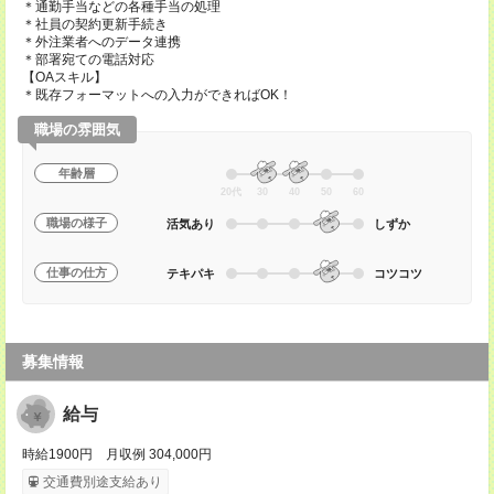
＊通勤手当などの各種手当の処理
＊社員の契約更新手続き
＊外注業者へのデータ連携
＊部署宛ての電話対応
【OAスキル】
＊既存フォーマットへの入力ができればOK！
職場の雰囲気
年齢層
20代
30
40
50
60
職場の様子
活気あり
しずか
仕事の仕方
テキパキ
コツコツ
募集情報
給与
時給1900円 月収例 304,000円
交通費別途支給あり