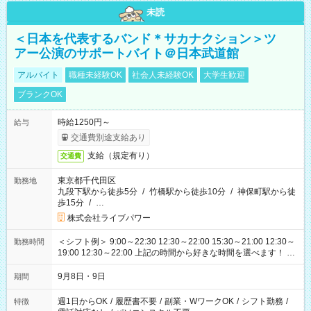
未読
＜日本を代表するバンド＊サカナクション＞ツ
アー公演のサポートバイト＠日本武道館
アルバイト
職種未経験OK
社会人未経験OK
大学生歓迎
ブランクOK
時給1250円～
給与
交通費別途支給あり
支給（規定有り）
交通費
東京都千代田区
勤務地
九段下駅から徒歩5分
/
竹橋駅から徒歩10分
/
神保町駅から徒
歩15分
/
…
株式会社ライブパワー
＜シフト例＞ 9:00～22:30 12:30～22:00 15:30～21:00 12:30～
勤務時間
19:00 12:30～22:00 上記の時間から好きな時間を選べます！ ※
時間は変更となる可能性があります
9月8日・9日
期間
週1日からOK
/
履歴書不要
/
副業・WワークOK
/
シフト勤務
/
特徴