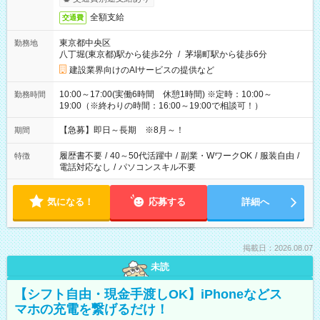
全額支給
交通費
東京都中央区
勤務地
八丁堀(東京都)駅から徒歩2分
/
茅場町駅から徒歩6分
建設業界向けのAIサービスの提供など
10:00～17:00(実働6時間 休憩1時間) ※定時：10:00～
勤務時間
19:00（※終わりの時間：16:00～19:00で相談可！）
【急募】即日～長期 ※8月～！
期間
履歴書不要
/
40～50代活躍中
/
副業・WワークOK
/
服装自由
/
特徴
電話対応なし
/
パソコンスキル不要
気になる！
応募する
詳細へ
掲載日：2026.08.07
未読
【シフト自由・現金手渡しOK】iPhoneなどス
マホの充電を繋げるだけ！