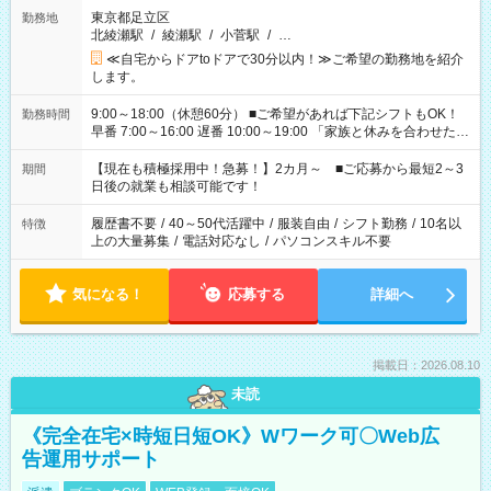
東京都足立区
勤務地
北綾瀬駅
/
綾瀬駅
/
小菅駅
/
…
≪自宅からドアtoドアで30分以内！≫ご希望の勤務地を紹介
します。
9:00～18:00（休憩60分） ■ご希望があれば下記シフトもOK！
勤務時間
早番 7:00～16:00 遅番 10:00～19:00 「家族と休みを合わせた
い」 「余裕を持って夕飯の準備がしたい」 「できれば残業はし
たくない」 など、ご希望を教えてくださいね。 ※Wワーク希望
【現在も積極採用中！急募！】2カ月～ ■ご応募から最短2～3
期間
の方へ 今ご覧のお仕事で希望する勤務時間と、もう1つのお仕事
日後の就業も相談可能です！
の勤務時間。 合計で週40時間を超える場合は応募できません。
履歴書不要
/
40～50代活躍中
/
服装自由
/
シフト勤務
/
10名以
特徴
上の大量募集
/
電話対応なし
/
パソコンスキル不要
気になる！
応募する
詳細へ
掲載日：2026.08.10
未読
《完全在宅×時短日短OK》Wワーク可〇Web広
告運用サポート