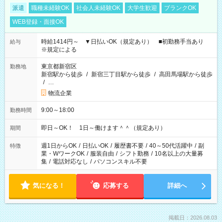
派遣
職種未経験OK
社会人未経験OK
大学生歓迎
ブランクOK
WEB登録・面接OK
時給1414円～ ▼日払いOK（規定あり） ■初勤務手当あり
給与
※規定による
東京都新宿区
勤務地
新宿駅から徒歩
/
新宿三丁目駅から徒歩
/
高田馬場駅から徒歩
/
…
物流企業
9:00～18:00
勤務時間
即日～OK！ 1日～働けます＾＾（規定あり）
期間
週1日からOK
/
日払いOK
/
履歴書不要
/
40～50代活躍中
/
副
特徴
業・WワークOK
/
服装自由
/
シフト勤務
/
10名以上の大量募
集
/
電話対応なし
/
パソコンスキル不要
気になる！
応募する
詳細へ
掲載日：2026.08.03