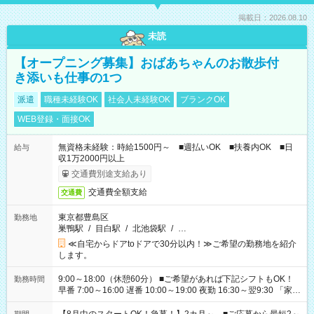
掲載日：2026.08.10
未読
【オープニング募集】おばあちゃんのお散歩付
き添いも仕事の1つ
派遣
職種未経験OK
社会人未経験OK
ブランクOK
WEB登録・面接OK
無資格未経験：時給1500円～ ■週払いOK ■扶養内OK ■日
給与
収1万2000円以上
交通費別途支給あり
交通費全額支給
交通費
東京都豊島区
勤務地
巣鴨駅
/
目白駅
/
北池袋駅
/
…
≪自宅からドアtoドアで30分以内！≫ご希望の勤務地を紹介
します。
9:00～18:00（休憩60分） ■ご希望があれば下記シフトもOK！
勤務時間
早番 7:00～16:00 遅番 10:00～19:00 夜勤 16:30～翌9:30 「家族
と休みを合わせたい」 「余裕を持って夕飯の準備がしたい」
「できれば残業はしたくない」 など、ご希望を教えてください