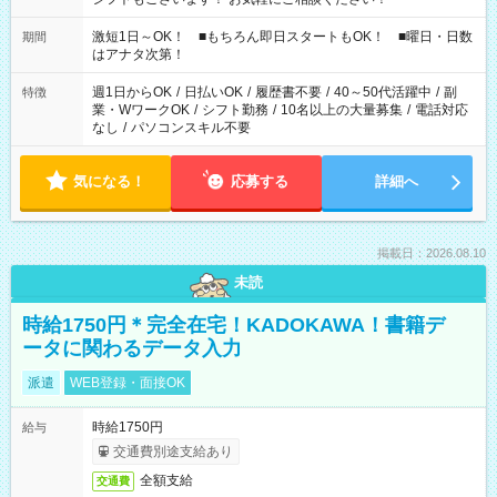
激短1日～OK！ ■もちろん即日スタートもOK！ ■曜日・日数
期間
はアナタ次第！
週1日からOK
/
日払いOK
/
履歴書不要
/
40～50代活躍中
/
副
特徴
業・WワークOK
/
シフト勤務
/
10名以上の大量募集
/
電話対応
なし
/
パソコンスキル不要
気になる！
応募する
詳細へ
掲載日：2026.08.10
未読
時給1750円＊完全在宅！KADOKAWA！書籍デ
ータに関わるデータ入力
派遣
WEB登録・面接OK
時給1750円
給与
交通費別途支給あり
全額支給
交通費