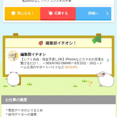
電話対応なし
/
パソコンスキル不要
気になる！
応募する
詳細へ
編集部イチオシ
【シフト自由・現金手渡しOK】iPhoneなどスマホの充電を
繋げるだけ！、＜SEKAI NO OWARI＊8月15日・16日＞ド
ーム公演のサポートバイトなど
(8/10UP!)
お仕事の概要
＊勤怠データのとりまとめ
＊給与データへの連携