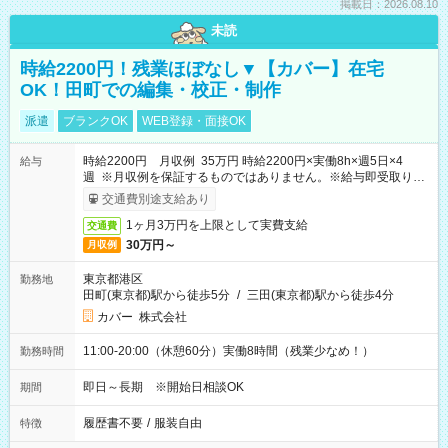
掲載日：2026.08.10
未読
時給2200円！残業ほぼなし▼【カバー】在宅
OK！田町での編集・校正・制作
派遣
ブランクOK
WEB登録・面接OK
時給2200円 月収例 35万円 時給2200円×実働8h×週5日×4
給与
週 ※月収例を保証するものではありません。※給与即受取りサ
ービス利用可（利用条件有）
交通費別途支給あり
1ヶ月3万円を上限として実費支給
交通費
30万円～
月収例
東京都港区
勤務地
田町(東京都)駅から徒歩5分
/
三田(東京都)駅から徒歩4分
カバー 株式会社
11:00-20:00（休憩60分）実働8時間（残業少なめ！）
勤務時間
即日～長期 ※開始日相談OK
期間
履歴書不要
/
服装自由
特徴