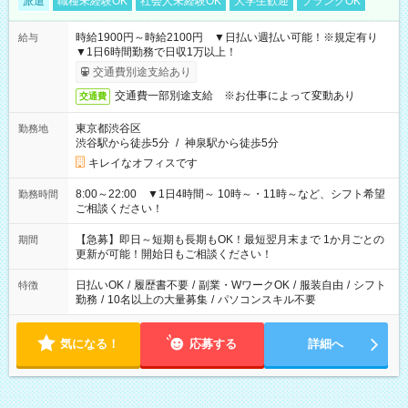
派遣
職種未経験OK
社会人未経験OK
大学生歓迎
ブランクOK
時給1900円～時給2100円 ▼日払い週払い可能！※規定有り
給与
▼1日6時間勤務で日収1万以上！
交通費別途支給あり
交通費一部別途支給 ※お仕事によって変動あり
交通費
東京都渋谷区
勤務地
渋谷駅から徒歩5分
/
神泉駅から徒歩5分
キレイなオフィスです
8:00～22:00 ▼1日4時間～ 10時～・11時～など、シフト希望
勤務時間
ご相談ください！
【急募】即日～短期も長期もOK！最短翌月末まで 1か月ごとの
期間
更新が可能！開始日もご相談ください！
日払いOK
/
履歴書不要
/
副業・WワークOK
/
服装自由
/
シフト
特徴
勤務
/
10名以上の大量募集
/
パソコンスキル不要
気になる！
応募する
詳細へ