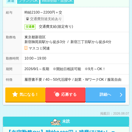
派遣
ブランクOK
WEB登録・面接OK
時給2100～2200円＋交
給与
交通費別途支給あり
交通費支給(規定有り)
交通費
東京都新宿区
勤務地
新宿御苑前駅から徒歩3分
/
新宿三丁目駅から徒歩4分
マスコミ関連
10:00～19:00
勤務時間
2026/9/1～長期 ※開始日相談可能 ※9月～OK！
期間
履歴書不要
/
40～50代活躍中
/
副業・WワークOK
/
服装自由
特徴
気になる！
応募する
詳細へ
掲載日：2026.08.07
未読