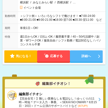
横浜駅
/
みなとみらい駅
/
西横浜駅
/
…
イベント会場
＜シフト例＞ いろいろなシフトで働けます！ ■7:00-24:00
勤務時間
■8:00-21:00 ■9:00-21:00 ■18:00-翌7:00 ■20:30-翌11:00 など
単発1日～OK!
期間
週1日からOK
/
日払いOK
/
履歴書不要
/
40～50代活躍中
/
副
特徴
業・WワークOK
/
服装自由
/
シフト勤務
/
電話対応なし
/
パソ
コンスキル不要
気になる！
応募する
詳細へ
編集部イチオシ
【完全在宅！】難しい業務なし＆電話なし！ゆっくりの11
時～時短＊データ入力・事務、＜SEKAI NO OWARI＊8月15
日・16日＞ドーム公演のサポートバイトなど
(8/7UP!)