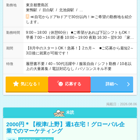
東京都豊島区
勤務地
巣鴨駅
/
目白駅
/
北池袋駅
/
…
≪自宅からドアtoドアで30分以内！≫ご希望の勤務地を紹介
します。
9:00～18:00（休憩60分） ■ご希望があれば下記シフトもOK！
勤務時間
早番 7:00～16:00 遅番 10:00～19:00 夜勤 16:30～翌9:30 「家族
と休みを合わせたい」 「余裕を持って夕飯の準備がしたい」
「できれば残業はしたくない」 など、ご希望を教えてください
【8月中のスタートOK！急募！】2カ月～ ■ご応募から最短2～
期間
ね。 ※Wワーク希望の方へ 今ご覧のお仕事で希望する勤務時間
3日後に就業が可能です！
と、もう1つのお仕事の勤務時間。 合計で週40時間を超える場
合は応募できません。
履歴書不要
/
40～50代活躍中
/
服装自由
/
シフト勤務
/
10名以
特徴
上の大量募集
/
電話対応なし
/
パソコンスキル不要
気になる！
応募する
詳細へ
掲載日：2026.08.06
未読
2000円＊【根津/上野】週1在宅！グローバル企
業でのマーケティング