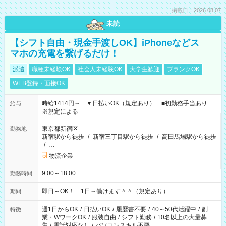
掲載日：2026.08.07
未読
【シフト自由・現金手渡しOK】iPhoneなどス
マホの充電を繋げるだけ！
派遣
職種未経験OK
社会人未経験OK
大学生歓迎
ブランクOK
WEB登録・面接OK
時給1414円～ ▼日払いOK（規定あり） ■初勤務手当あり
給与
※規定による
東京都新宿区
勤務地
新宿駅から徒歩
/
新宿三丁目駅から徒歩
/
高田馬場駅から徒歩
/
…
物流企業
9:00～18:00
勤務時間
即日～OK！ 1日～働けます＾＾（規定あり）
期間
週1日からOK
/
日払いOK
/
履歴書不要
/
40～50代活躍中
/
副
特徴
業・WワークOK
/
服装自由
/
シフト勤務
/
10名以上の大量募
集
/
電話対応なし
/
パソコンスキル不要