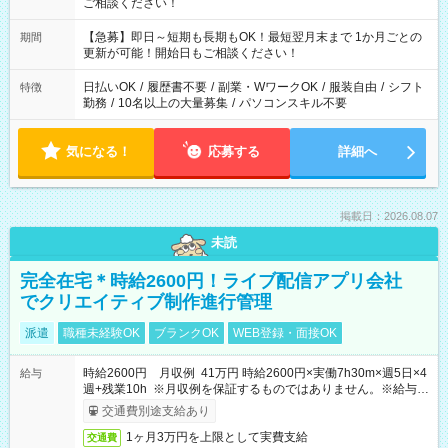
ご相談ください！
【急募】即日～短期も長期もOK！最短翌月末まで 1か月ごとの
期間
更新が可能！開始日もご相談ください！
日払いOK
/
履歴書不要
/
副業・WワークOK
/
服装自由
/
シフト
特徴
勤務
/
10名以上の大量募集
/
パソコンスキル不要
気になる！
応募する
詳細へ
掲載日：2026.08.07
未読
完全在宅＊時給2600円！ライブ配信アプリ会社
でクリエイティブ制作進行管理
派遣
職種未経験OK
ブランクOK
WEB登録・面接OK
時給2600円 月収例 41万円 時給2600円×実働7h30m×週5日×4
給与
週+残業10h ※月収例を保証するものではありません。※給与即
受取りサービス利用可（利用条件有）
交通費別途支給あり
1ヶ月3万円を上限として実費支給
交通費