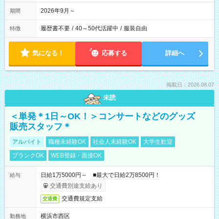
2026年9月～
期間
履歴書不要
/
40～50代活躍中
/
服装自由
特徴
気になる！
応募する
詳細へ
掲載日：2026.08.07
未読
＜単発＊1日～OK！＞コンサートなどのグッズ
販売スタッフ＊
アルバイト
職種未経験OK
社会人未経験OK
大学生歓迎
ブランクOK
WEB登録・面接OK
日給1万5000円～ ■最大で日給2万8500円！
給与
交通費別途支給あり
交通費規定支給
交通費
横浜市西区
勤務地