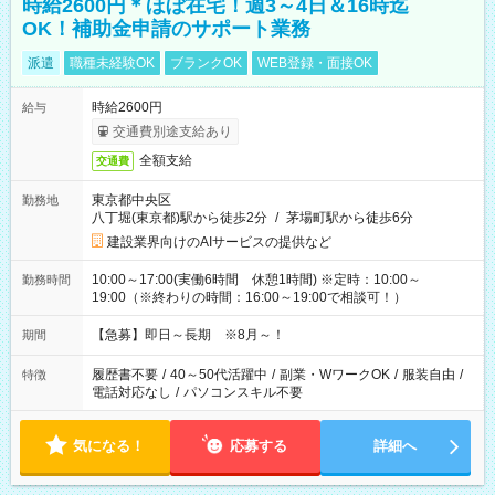
時給2600円＊ほぼ在宅！週3～4日＆16時迄
OK！補助金申請のサポート業務
派遣
職種未経験OK
ブランクOK
WEB登録・面接OK
時給2600円
給与
交通費別途支給あり
全額支給
交通費
東京都中央区
勤務地
八丁堀(東京都)駅から徒歩2分
/
茅場町駅から徒歩6分
建設業界向けのAIサービスの提供など
10:00～17:00(実働6時間 休憩1時間) ※定時：10:00～
勤務時間
19:00（※終わりの時間：16:00～19:00で相談可！）
【急募】即日～長期 ※8月～！
期間
履歴書不要
/
40～50代活躍中
/
副業・WワークOK
/
服装自由
/
特徴
電話対応なし
/
パソコンスキル不要
気になる！
応募する
詳細へ