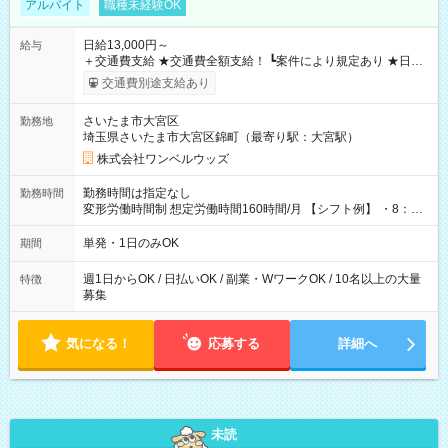
アルバイト
職種未経験OK
日給13,000円～
給与
＋交通費支給 ★交通費全額支給！ ┗案件により規定あり ★日払
いOK！（規定あり） ┗働いたその日に現金GET♪ お仕事後はコ
交通費別途支給あり
ンビニATMから 日払い分を引き落とせます！ 【試用期間】試
用期間なし
さいたま市大宮区
勤務地
埼玉県さいたま市大宮区錦町（最寄り駅：大宮駅）
株式会社ワンベルウッズ
勤務時間は指定なし
勤務時間
変形労働時間制 想定労働時間160時間/月 【シフト例】 ・8：00
～21：00
単発・1日のみOK
期間
週1日からOK / 日払いOK / 副業・WワークOK / 10名以上の大量
特徴
募集
気になる！
応募する
詳細へ
未読