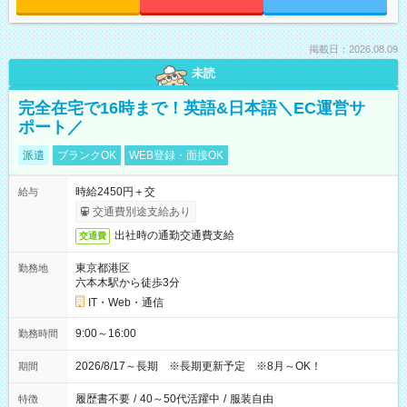
掲載日：2026.08.09
未読
完全在宅で16時まで！英語&日本語＼EC運営サ
ポート／
派遣
ブランクOK
WEB登録・面接OK
時給2450円＋交
給与
交通費別途支給あり
出社時の通勤交通費支給
交通費
東京都港区
勤務地
六本木駅から徒歩3分
IT・Web・通信
9:00～16:00
勤務時間
2026/8/17～長期 ※長期更新予定 ※8月～OK！
期間
履歴書不要
/
40～50代活躍中
/
服装自由
特徴