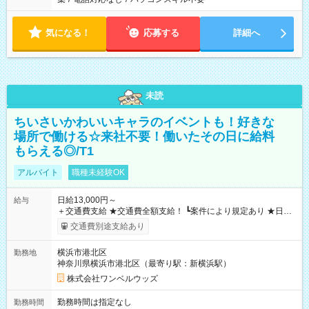
気になる！
応募する
詳細へ
未読
ちいさいかわいいキャラのイベントも！好きな
場所で働ける☆来社不要！働いたその日に給料
もらえる◎/T1
アルバイト
職種未経験OK
日給13,000円～
給与
＋交通費支給 ★交通費全額支給！ ┗案件により規定あり ★日払
いOK！（規定あり） ┗働いたその日に現金GET♪ お仕事後はコ
交通費別途支給あり
ンビニATMから 日払い分を引き落とせます！ 【試用期間】試
用期間なし
横浜市港北区
勤務地
神奈川県横浜市港北区（最寄り駅：新横浜駅）
株式会社ワンベルウッズ
勤務時間は指定なし
勤務時間