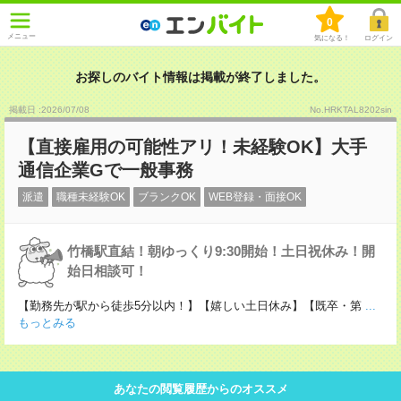
0
メニュー
気になる！
ログイン
お探しのバイト情報は掲載が終了しました。
掲載日 :2026
/
07
/
08
No.HRKTAL8202sin
【直接雇用の可能性アリ！未経験OK】大手
通信企業Gで一般事務
派遣
職種未経験OK
ブランクOK
WEB登録・面接OK
竹橋駅直結！朝ゆっくり9:30開始！土日祝休み！開
始日相談可！
【勤務先が駅から徒歩5分以内！】【嬉しい土日休み】【既卒・第
...
もっとみる
あなたの閲覧履歴からのオススメ