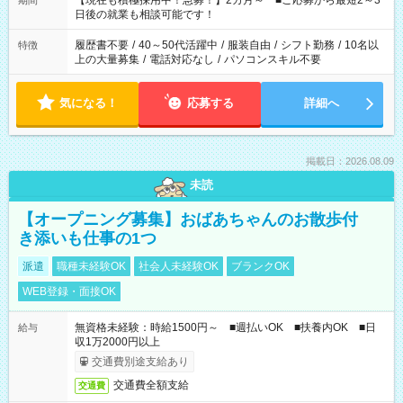
【現在も積極採用中！急募！】2カ月～ ■ご応募から最短2～3
期間
の方へ 今ご覧のお仕事で希望する勤務時間と、もう1つのお仕事
日後の就業も相談可能です！
の勤務時間。 合計で週40時間を超える場合は応募できません。
履歴書不要
/
40～50代活躍中
/
服装自由
/
シフト勤務
/
10名以
特徴
上の大量募集
/
電話対応なし
/
パソコンスキル不要
気になる！
応募する
詳細へ
掲載日：2026.08.09
未読
【オープニング募集】おばあちゃんのお散歩付
き添いも仕事の1つ
派遣
職種未経験OK
社会人未経験OK
ブランクOK
WEB登録・面接OK
無資格未経験：時給1500円～ ■週払いOK ■扶養内OK ■日
給与
収1万2000円以上
交通費別途支給あり
交通費全額支給
交通費