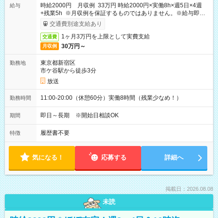
時給2000円 月収例 33万円 時給2000円×実働8h×週5日×4週
給与
+残業5h ※月収例を保証するものではありません。※給与即受
取りサービス利用可（利用条件有）
交通費別途支給あり
1ヶ月3万円を上限として実費支給
交通費
30万円～
月収例
東京都新宿区
勤務地
市ケ谷駅から徒歩3分
放送
11:00-20:00（休憩60分）実働8時間（残業少なめ！）
勤務時間
即日～長期 ※開始日相談OK
期間
履歴書不要
特徴
気になる！
応募する
詳細へ
掲載日：2026.08.08
未読