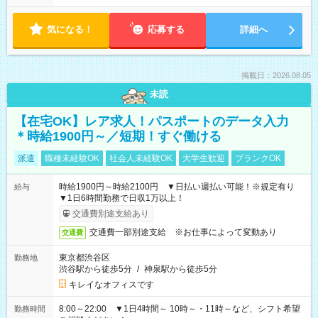
気になる！
応募する
詳細へ
掲載日：2026.08.05
未読
【在宅OK】レア求人！パスポートのデータ入力
＊時給1900円～／短期！すぐ働ける
派遣
職種未経験OK
社会人未経験OK
大学生歓迎
ブランクOK
時給1900円～時給2100円 ▼日払い週払い可能！※規定有り
給与
▼1日6時間勤務で日収1万以上！
交通費別途支給あり
交通費一部別途支給 ※お仕事によって変動あり
交通費
東京都渋谷区
勤務地
渋谷駅から徒歩5分
/
神泉駅から徒歩5分
キレイなオフィスです
8:00～22:00 ▼1日4時間～ 10時～・11時～など、シフト希望
勤務時間