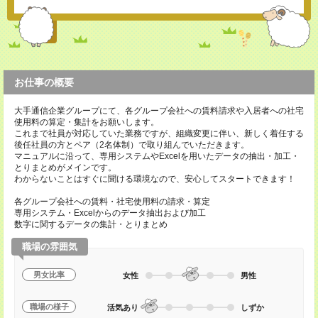
お仕事の概要
大手通信企業グループにて、各グループ会社への賃料請求や入居者への社宅
使用料の算定・集計をお願いします。
これまで社員が対応していた業務ですが、組織変更に伴い、新しく着任する
後任社員の方とペア（2名体制）で取り組んでいただきます。
マニュアルに沿って、専用システムやExcelを用いたデータの抽出・加工・
とりまとめがメインです。
わからないことはすぐに聞ける環境なので、安心してスタートできます！
各グループ会社への賃料・社宅使用料の請求・算定
専用システム・Excelからのデータ抽出および加工
数字に関するデータの集計・とりまとめ
職場の雰囲気
男女比率
女性
男性
職場の様子
活気あり
しずか