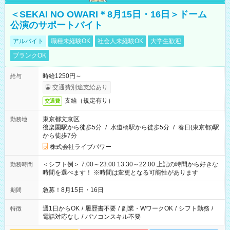
＜SEKAI NO OWARI＊8月15日・16日＞ドーム
公演のサポートバイト
アルバイト
職種未経験OK
社会人未経験OK
大学生歓迎
ブランクOK
時給1250円～
給与
交通費別途支給あり
支給（規定有り）
交通費
東京都文京区
勤務地
後楽園駅から徒歩5分
/
水道橋駅から徒歩5分
/
春日(東京都)駅
から徒歩7分
株式会社ライブパワー
＜シフト例＞ 7:00～23:00 13:30～22:00 上記の時間から好きな
勤務時間
時間を選べます！ ※時間は変更となる可能性があります
急募！8月15日・16日
期間
週1日からOK
/
履歴書不要
/
副業・WワークOK
/
シフト勤務
/
特徴
電話対応なし
/
パソコンスキル不要