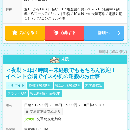
週1日からOK
/
日払いOK
/
履歴書不要
/
40～50代活躍中
/
副
特徴
業・WワークOK
/
シフト勤務
/
10名以上の大量募集
/
電話対応
なし
/
パソコンスキル不要
気になる！
応募する
詳細へ
掲載日：2026.08.09
未読
＜夜勤＞1日4時間～未経験でももちろん歓迎！
イベント会場でイスや机の運搬のお仕事
アルバイト
職種未経験OK
社会人未経験OK
大学生歓迎
ブランクOK
WEB登録・面接OK
日給：12500円～ 半日：5000円～ ■日払いOK！
給与
交通費別途支給あり
交通費規定支給
交通費
東京都千代田区
勤務地