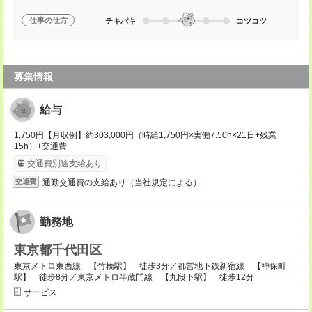
仕事の仕方
テキパキ
コツコツ
募集情報
給与
1,750円【月収例】約303,000円（時給1,750円×実働7.50h×21日+残業
15h）+交通費
交通費別途支給あり
通勤交通費の支給あり（当社規定による）
交通費
勤務地
東京都千代田区
東京メトロ東西線 【竹橋駅】 徒歩3分／都営地下鉄新宿線 【神保町
駅】 徒歩8分／東京メトロ半蔵門線 【九段下駅】 徒歩12分
サービス