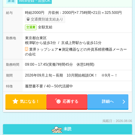
派遣
WEB登録・面接OK
時給2000円 月収例：2000円×7.75時間×21日＝325.500円
給与
交通費別途支給あり
全額支給
交通費
東京都台東区
勤務地
根津駅から徒歩3分
/
京成上野駅から徒歩11分
業界トップシェア★測定機器などの外資系精密機器メーカー
の会社
09:00～17:45(実働7時間45分 休憩1時間)
勤務時間
2026年09月上旬～長期 10月開始相談OK！ ※9月～！
期間
履歴書不要
/
40～50代活躍中
特徴
気になる！
応募する
詳細へ
掲載日：2026.08.06
未読