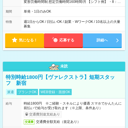
変形労働時間制 想定労働時間160時間/月 【シフト例】 ・8：00
～21：00
単発・1日のみOK
期間
週1日からOK / 日払いOK / 副業・WワークOK / 10名以上の大量
特徴
募集
気になる！
応募する
詳細へ
未読
特別時給1800円【ヴァレクストラ】短期スタッ
フ 新宿
派遣
ブランクOK
WEB登録・面接OK
時給1800円 ※ご経験・スキルにより優遇 スマホでかんたんに
給与
前払いで給与が受け取れます（※上限、条件あり）
交通費別途支給あり
交通費全額支給（規定あり）
交通費