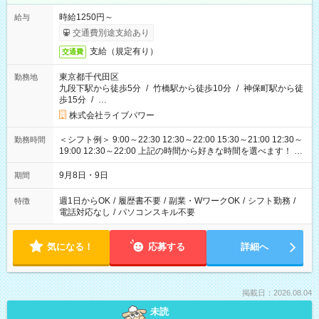
時給1250円～
給与
交通費別途支給あり
支給（規定有り）
交通費
東京都千代田区
勤務地
九段下駅から徒歩5分
/
竹橋駅から徒歩10分
/
神保町駅から徒
歩15分
/
…
株式会社ライブパワー
＜シフト例＞ 9:00～22:30 12:30～22:00 15:30～21:00 12:30～
勤務時間
19:00 12:30～22:00 上記の時間から好きな時間を選べます！ ※
時間は変更となる可能性があります
9月8日・9日
期間
週1日からOK
/
履歴書不要
/
副業・WワークOK
/
シフト勤務
/
特徴
電話対応なし
/
パソコンスキル不要
気になる！
応募する
詳細へ
掲載日：2026.08.04
未読