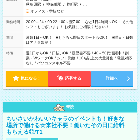
秋葉原駅
/
神保町駅
/
麹町駅
/
…
オフィス・学校など
20:00～24：00 22：00～翌7:00 …など1日4時間～OK！ その他
勤務時間
シフトもございます！ お気軽にご相談ください！
激短1日～OK！ ■もちろん即日スタートもOK！ ■曜日・日数
期間
はアナタ次第！
週1日からOK
/
日払いOK
/
履歴書不要
/
40～50代活躍中
/
副
特徴
業・WワークOK
/
シフト勤務
/
10名以上の大量募集
/
電話対応
なし
/
パソコンスキル不要
気になる！
応募する
詳細へ
未読
ちいさいかわいいキャラのイベントも！好きな
場所で働ける☆来社不要！働いたその日に給料
もらえる◎/T1