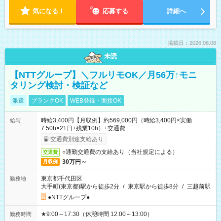
気になる！
応募する
詳細へ
掲載日：2026.08.08
未読
【NTTグループ】＼フルリモOK／月56万↑モニ
タリング検討・検証など
派遣
ブランクOK
WEB登録・面接OK
時給3,400円【月収例】約569,000円（時給3,400円×実働
給与
7.50h×21日+残業10h）+交通費
交通費別途支給あり
○通勤交通費の支給あり（当社規定による）
交通費
30万円～
月収例
東京都千代田区
勤務地
大手町(東京都)駅から徒歩2分
/
東京駅から徒歩8分
/
三越前駅
●NTTグループ●
★9:00～17:30（休憩時間 12:00～13:00）
勤務時間