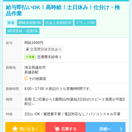
給与即払いOK！高時給！土日休み！仕分け・検
品作業
派遣
職種未経験OK
社会人未経験OK
ブランクOK
WEB登録・面接OK
時給1600円
給与
交通費別途支給あり
交通費支給有り
交通費
埼玉県越谷市
勤務地
新越谷駅
その他製造
8:00～17:00 ※表記のうち実働8時間です。
勤務時間
長期【ご応募から1週間以内(最短2日目)のスピード就業が可能】
期間
即日～
日払いOK
/
履歴書不要
/
電話対応なし
/
パソコンスキル不要
特徴
気になる！
応募する
詳細へ