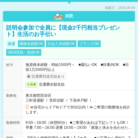
掲載日：2026.08.09
未読
説明会参加で全員に【現金2千円相当プレゼン
ト】生活のお手伝い
派遣
職種未経験OK
社会人未経験OK
ブランクOK
WEB登録・面接OK
無資格未経験：時給1500円～ ■週払いOK ■扶養内OK ■日
給与
収1万2000円以上
交通費別途支給あり
交通費全額支給
交通費
東京都世田谷区
勤務地
三軒茶屋駅
/
世田谷駅
/
下高井戸駅
/
…
≪自宅からドアtoドアで30分以内！≫ご希望の勤務地を紹介
します。
9:00～18:00（休憩60分） ■ご希望があれば下記シフトもOK！
勤務時間
早番 7:00～16:00 遅番 10:00～19:00 「家族と休みを合わせた
い」 「余裕を持って夕飯の準備がしたい」 「できれば残業はし
たくない」 など、ご希望を教えてくださいね。 ※Wワーク希望