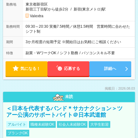
東京都新宿区
勤務地
新宿三丁目駅から徒歩2分
/
新宿(東京メトロ)駅
Valextra
09:30～20:30 実働7.5時間／休憩1.5時間 営業時間に合わせた
勤務時間
シフト制
3か月程度の短期予定 ※開始日はお気軽にご相談ください
期間
副業・WワークOK
/
シフト勤務
/
パソコンスキル不要
特徴
気になる！
応募する
詳細へ
掲載日：2026.08.03
未読
＜日本を代表するバンド＊サカナクション＞ツ
アー公演のサポートバイト＠日本武道館
アルバイト
職種未経験OK
社会人未経験OK
大学生歓迎
ブランクOK