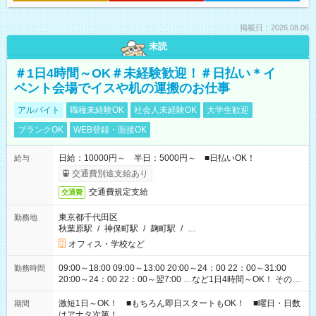
掲載日：2026.08.06
未読
＃1日4時間～OK＃未経験歓迎！＃日払い＊イ
ベント会場でイスや机の運搬のお仕事
アルバイト
職種未経験OK
社会人未経験OK
大学生歓迎
ブランクOK
WEB登録・面接OK
日給：10000円～ 半日：5000円～ ■日払いOK！
給与
交通費別途支給あり
交通費規定支給
交通費
東京都千代田区
勤務地
秋葉原駅
/
神保町駅
/
麹町駅
/
…
オフィス・学校など
09:00～18:00 09:00～13:00 20:00～24：00 22：00～31:00
勤務時間
20:00～24：00 22：00～翌7:00 …など1日4時間～OK！ その他
シフトもございます！ お気軽にご相談ください！
激短1日～OK！ ■もちろん即日スタートもOK！ ■曜日・日数
期間
はアナタ次第！