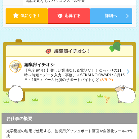
電話対応なし
/
パソコンスキル不要
気になる！
応募する
詳細へ
編集部イチオシ
【完全在宅！】難しい業務なし＆電話なし！ゆっくりの11
時～時短＊データ入力・事務、＜SEKAI NO OWARI＊8月15
日・16日＞ドーム公演のサポートバイトなど
(8/7UP!)
お仕事の概要
光学衛星の運用で使用する、監視用ダッシュボード画面や自動化ツールの作
成