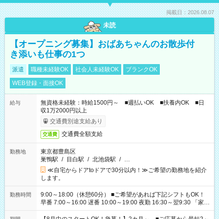
掲載日：2026.08.07
未読
【オープニング募集】おばあちゃんのお散歩付
き添いも仕事の1つ
派遣
職種未経験OK
社会人未経験OK
ブランクOK
WEB登録・面接OK
無資格未経験：時給1500円～ ■週払いOK ■扶養内OK ■日
給与
収1万2000円以上
交通費別途支給あり
交通費全額支給
交通費
東京都豊島区
勤務地
巣鴨駅
/
目白駅
/
北池袋駅
/
…
≪自宅からドアtoドアで30分以内！≫ご希望の勤務地を紹介
します。
9:00～18:00（休憩60分） ■ご希望があれば下記シフトもOK！
勤務時間
早番 7:00～16:00 遅番 10:00～19:00 夜勤 16:30～翌9:30 「家族
と休みを合わせたい」 「余裕を持って夕飯の準備がしたい」
「できれば残業はしたくない」 など、ご希望を教えてください