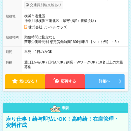
いOK！（規定あり） ┗働いたその日に現金GET♪ お仕事後はコ
交通費別途支給あり
ンビニATMから 日払い分を引き落とせます！ 【試用期間】試
用期間なし
横浜市港北区
勤務地
神奈川県横浜市港北区（最寄り駅：新横浜駅）
株式会社ワンベルウッズ
勤務時間は指定なし
勤務時間
変形労働時間制 想定労働時間160時間/月 【シフト例】 ・8：00
～21：00
単発・1日のみOK
期間
週1日からOK / 日払いOK / 副業・WワークOK / 10名以上の大量
特徴
募集
気になる！
応募する
詳細へ
未読
座り仕事！給与即払いOK！高時給！在庫管理・
資料作成