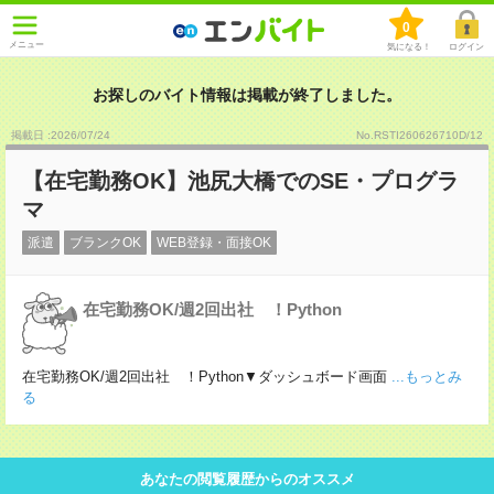
0
メニュー
気になる！
ログイン
お探しのバイト情報は掲載が終了しました。
掲載日 :2026
/
07
/
24
No.RSTI260626710D/12
【在宅勤務OK】池尻大橋でのSE・プログラ
マ
派遣
ブランクOK
WEB登録・面接OK
在宅勤務OK/週2回出社 ！Python
在宅勤務OK/週2回出社 ！Python▼ダッシュボード画面
...もっとみ
る
あなたの閲覧履歴からのオススメ