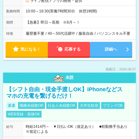
ライブ配信アプリの開発・提供
10:00～18:30(実働7時間30分 休憩1時間)
勤務時間
【急募】即日～長期 ※8月～！
期間
履歴書不要
/
40～50代活躍中
/
服装自由
/
パソコンスキル不要
特徴
気になる！
応募する
詳細へ
掲載日：2026.08.07
未読
【シフト自由・現金手渡しOK】iPhoneなどス
マホの充電を繋げるだけ！
派遣
職種未経験OK
社会人未経験OK
大学生歓迎
ブランクOK
WEB登録・面接OK
時給1414円～ ▼日払いOK（規定あり） ■初勤務手当あり
給与
※規定による