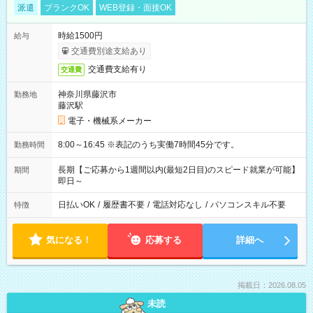
派遣
ブランクOK
WEB登録・面接OK
時給1500円
給与
交通費別途支給あり
交通費支給有り
交通費
神奈川県藤沢市
勤務地
藤沢駅
電子・機械系メーカー
8:00～16:45 ※表記のうち実働7時間45分です。
勤務時間
長期【ご応募から1週間以内(最短2日目)のスピード就業が可能】
期間
即日～
日払いOK
/
履歴書不要
/
電話対応なし
/
パソコンスキル不要
特徴
気になる！
応募する
詳細へ
掲載日：2026.08.05
未読