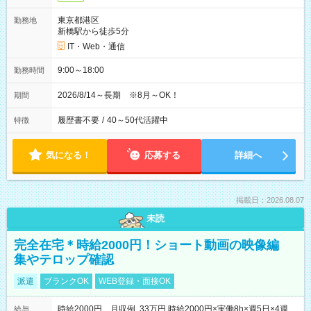
東京都港区
勤務地
新橋駅から徒歩5分
IT・Web・通信
9:00～18:00
勤務時間
2026/8/14～長期 ※8月～OK！
期間
履歴書不要
/
40～50代活躍中
特徴
気になる！
応募する
詳細へ
掲載日：2026.08.07
未読
完全在宅＊時給2000円！ショート動画の映像編
集やテロップ確認
派遣
ブランクOK
WEB登録・面接OK
時給2000円 月収例 33万円 時給2000円×実働8h×週5日×4週
給与