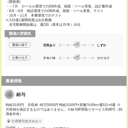
（開発側）
・～7月 ローカル環境でのDB作成、画面・ツール実装、設計書作成
・8月～9月 検証環境でのDB作成、画面・ツール実装、テスト
・10月～11月 本番環境でのテスト
※入社後1週間程度は出社勤務
在宅勤務開始後は、週2回（基本は月/木）出社
職場の雰囲気
職場の様子
活気あり
しずか
仕事の仕方
テキパキ
コツコツ
募集情報
給与
時給3100円 月収例 46万5000円 時給3100円×実働7h30m×週5日×4週 ※
月収例を保証するものではありません。※給与即受取りサービス利用可（利
用条件有）
交通費別途支給あり