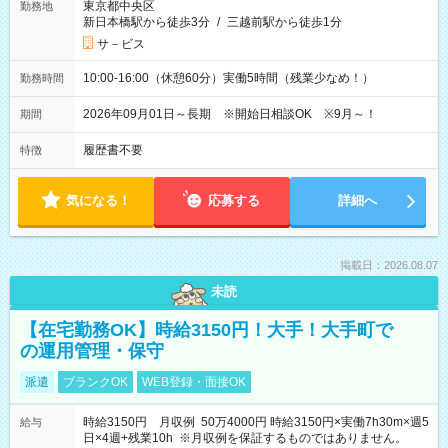
東京都中央区
勤務地
新日本橋駅から徒歩3分
/
三越前駅から徒歩1分
サ－ビス
10:00-16:00（休憩60分）実働5時間（残業少なめ！）
勤務時間
2026年09月01日～長期 ※開始日相談OK ※9月～！
期間
履歴書不要
特徴
気になる！
応募する
詳細へ
掲載日：2026.08.07
未読
【在宅勤務OK】時給3150円！大手！大手町で
の運用管理・保守
派遣
ブランクOK
WEB登録・面接OK
時給3150円 月収例 50万4000円 時給3150円×実働7h30m×週5
給与
日×4週+残業10h ※月収例を保証するものではありません。