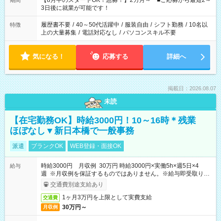
【8月中のスタートOK！急募！】2カ月～ ■ご応募から最短2～
期間
ね。 ※Wワーク希望の方へ 今ご覧のお仕事で希望する勤務時間
3日後に就業が可能です！
と、もう1つのお仕事の勤務時間。 合計で週40時間を超える場
合は応募できません。
履歴書不要
/
40～50代活躍中
/
服装自由
/
シフト勤務
/
10名以
特徴
上の大量募集
/
電話対応なし
/
パソコンスキル不要
気になる！
応募する
詳細へ
掲載日：2026.08.07
未読
【在宅勤務OK】時給3000円！10～16時＊残業
ほぼなし▼新日本橋で一般事務
派遣
ブランクOK
WEB登録・面接OK
時給3000円 月収例 30万円 時給3000円×実働5h×週5日×4
給与
週 ※月収例を保証するものではありません。※給与即受取りサ
ービス利用可（利用条件有）
交通費別途支給あり
1ヶ月3万円を上限として実費支給
交通費
30万円～
月収例