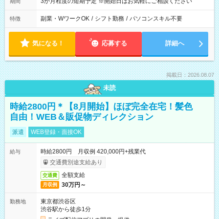
3か月程度の短期予定 ※開始日はお気軽にご相談ください
期間
副業・WワークOK
/
シフト勤務
/
パソコンスキル不要
特徴
気になる！
応募する
詳細へ
掲載日：2026.08.07
未読
時給2800円＊【8月開始】ほぼ完全在宅！髪色
自由！WEB＆販促物ディレクション
派遣
WEB登録・面接OK
時給2800円 月収例 420,000円+残業代
給与
交通費別途支給あり
全額支給
交通費
30万円～
月収例
東京都渋谷区
勤務地
渋谷駅から徒歩1分