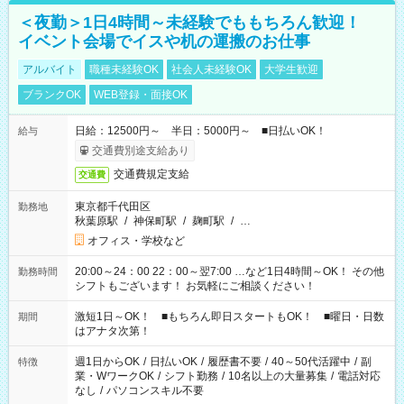
＜夜勤＞1日4時間～未経験でももちろん歓迎！
イベント会場でイスや机の運搬のお仕事
アルバイト
職種未経験OK
社会人未経験OK
大学生歓迎
ブランクOK
WEB登録・面接OK
日給：12500円～ 半日：5000円～ ■日払いOK！
給与
交通費別途支給あり
交通費規定支給
交通費
東京都千代田区
勤務地
秋葉原駅
/
神保町駅
/
麹町駅
/
…
オフィス・学校など
20:00～24：00 22：00～翌7:00 …など1日4時間～OK！ その他
勤務時間
シフトもございます！ お気軽にご相談ください！
激短1日～OK！ ■もちろん即日スタートもOK！ ■曜日・日数
期間
はアナタ次第！
週1日からOK
/
日払いOK
/
履歴書不要
/
40～50代活躍中
/
副
特徴
業・WワークOK
/
シフト勤務
/
10名以上の大量募集
/
電話対応
なし
/
パソコンスキル不要