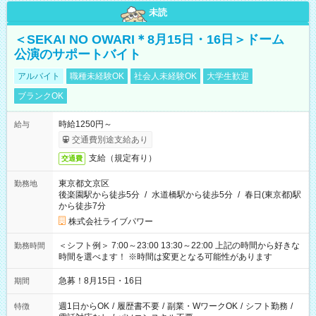
未読
＜SEKAI NO OWARI＊8月15日・16日＞ドーム
公演のサポートバイト
アルバイト
職種未経験OK
社会人未経験OK
大学生歓迎
ブランクOK
時給1250円～
給与
交通費別途支給あり
支給（規定有り）
交通費
東京都文京区
勤務地
後楽園駅から徒歩5分
/
水道橋駅から徒歩5分
/
春日(東京都)駅
から徒歩7分
株式会社ライブパワー
＜シフト例＞ 7:00～23:00 13:30～22:00 上記の時間から好きな
勤務時間
時間を選べます！ ※時間は変更となる可能性があります
急募！8月15日・16日
期間
週1日からOK
/
履歴書不要
/
副業・WワークOK
/
シフト勤務
/
特徴