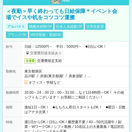
＜夜勤＞早く終わっても日給保障＊イベント会
場でイスや机をコツコツ運搬
アルバイト
職種未経験OK
社会人未経験OK
大学生歓迎
ブランクOK
WEB登録・面接OK
日給：12500円～ 半日：5000円～ ■日払いOK！
給与
交通費別途支給あり
交通費規定支給
交通費
東京都港区
勤務地
品川駅
/
赤坂(東京都)駅
/
表参道駅
/
…
オフィス・学校など
20:00～24：00 22：00～31:00 …など1日4時間～OK！ その他
勤務時間
シフトもございます！ お気軽にご相談ください！
激短1日～OK！ ■もちろん即日スタートもOK！ ■曜日・日数
期間
はアナタ次第！
週1日からOK
/
日払いOK
/
履歴書不要
/
40～50代活躍中
/
副
特徴
業・WワークOK
/
シフト勤務
/
10名以上の大量募集
/
電話対応
なし
/
パソコンスキル不要