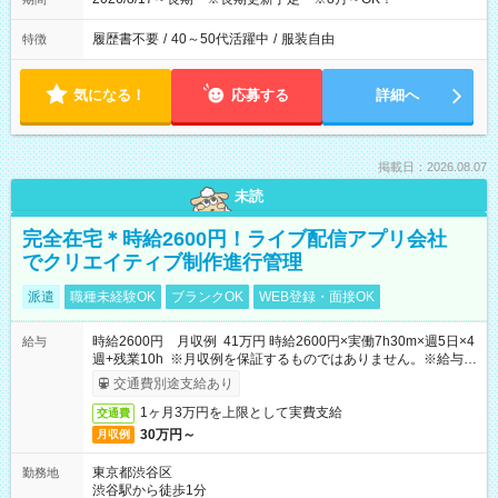
履歴書不要
/
40～50代活躍中
/
服装自由
特徴
気になる！
応募する
詳細へ
掲載日：2026.08.07
未読
完全在宅＊時給2600円！ライブ配信アプリ会社
でクリエイティブ制作進行管理
派遣
職種未経験OK
ブランクOK
WEB登録・面接OK
時給2600円 月収例 41万円 時給2600円×実働7h30m×週5日×4
給与
週+残業10h ※月収例を保証するものではありません。※給与即
受取りサービス利用可（利用条件有）
交通費別途支給あり
1ヶ月3万円を上限として実費支給
交通費
30万円～
月収例
東京都渋谷区
勤務地
渋谷駅から徒歩1分