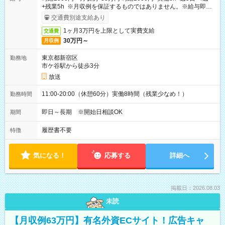
+残業5h ※月収例を保証するものではありません。※給与即受
取りサービス利用可（利用条件有）
交通費別途支給あり
1ヶ月3万円を上限として実費支給
交通費
30万円～
月収例
東京都新宿区
勤務地
市ケ谷駅から徒歩3分
放送
11:00-20:00（休憩60分）実働8時間（残業少なめ！）
勤務時間
即日～長期 ※開始日相談OK
期間
履歴書不要
特徴
気になる！
応募する
詳細へ
掲載日：2026.08.03
未読
【月収例63万円】有名外資ECサイト！広告キャ