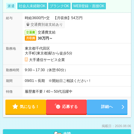
派遣
社会人未経験OK
ブランクOK
WEB登録・面接OK
時給3600円+交 【月収例】54万円
給与
交通費別途支給あり
交通費支給
交通費
30万円～
月収例
東京都千代田区
勤務地
大手町(東京都)駅から徒歩5分
大手通信サービス企業
9:00～17:30（休憩:60分）
勤務時間
09/01～長期 ※開始日ご相談ください！
期間
履歴書不要
/
40～50代活躍中
特徴
気になる！
応募する
詳細へ
掲載日：2026.08.06
未読