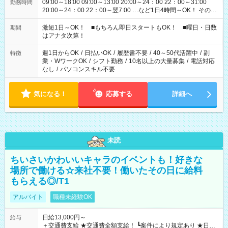
09:00～18:00 09:00～13:00 20:00～24：00 22：00～31:00
勤務時間
20:00～24：00 22：00～翌7:00 …など1日4時間～OK！ その他
シフトもございます！ お気軽にご相談ください！
激短1日～OK！ ■もちろん即日スタートもOK！ ■曜日・日数
期間
はアナタ次第！
週1日からOK
/
日払いOK
/
履歴書不要
/
40～50代活躍中
/
副
特徴
業・WワークOK
/
シフト勤務
/
10名以上の大量募集
/
電話対応
なし
/
パソコンスキル不要
気になる！
応募する
詳細へ
未読
ちいさいかわいいキャラのイベントも！好きな
場所で働ける☆来社不要！働いたその日に給料
もらえる◎/T1
アルバイト
職種未経験OK
日給13,000円～
給与
＋交通費支給 ★交通費全額支給！ ┗案件により規定あり ★日払