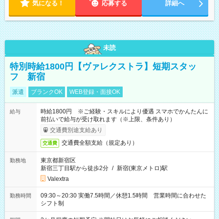
気になる！
応募する
詳細へ
未読
特別時給1800円【ヴァレクストラ】短期スタッ
フ 新宿
派遣
ブランクOK
WEB登録・面接OK
時給1800円 ※ご経験・スキルにより優遇 スマホでかんたんに
給与
前払いで給与が受け取れます（※上限、条件あり）
交通費別途支給あり
交通費全額支給（規定あり）
交通費
東京都新宿区
勤務地
新宿三丁目駅から徒歩2分
/
新宿(東京メトロ)駅
Valextra
09:30～20:30 実働7.5時間／休憩1.5時間 営業時間に合わせた
勤務時間
シフト制