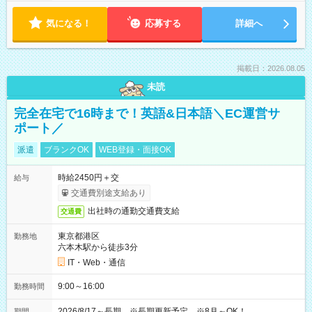
気になる！
応募する
詳細へ
掲載日：2026.08.05
未読
完全在宅で16時まで！英語&日本語＼EC運営サ
ポート／
派遣
ブランクOK
WEB登録・面接OK
時給2450円＋交
給与
交通費別途支給あり
出社時の通勤交通費支給
交通費
東京都港区
勤務地
六本木駅から徒歩3分
IT・Web・通信
9:00～16:00
勤務時間
2026/8/17～長期 ※長期更新予定 ※8月～OK！
期間