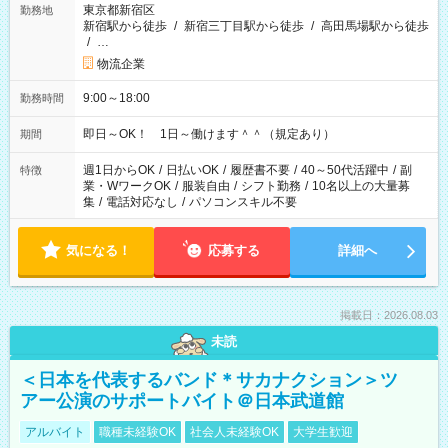
東京都新宿区
勤務地
新宿駅から徒歩
/
新宿三丁目駅から徒歩
/
高田馬場駅から徒歩
/
…
物流企業
9:00～18:00
勤務時間
即日～OK！ 1日～働けます＾＾（規定あり）
期間
週1日からOK
/
日払いOK
/
履歴書不要
/
40～50代活躍中
/
副
特徴
業・WワークOK
/
服装自由
/
シフト勤務
/
10名以上の大量募
集
/
電話対応なし
/
パソコンスキル不要
気になる！
応募する
詳細へ
掲載日：2026.08.03
未読
＜日本を代表するバンド＊サカナクション＞ツ
アー公演のサポートバイト＠日本武道館
アルバイト
職種未経験OK
社会人未経験OK
大学生歓迎