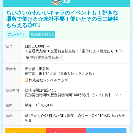
未読
ちいさいかわいいキャラのイベントも！好きな
場所で働ける☆来社不要！働いたその日に給料
もらえる◎/T1
アルバイト
職種未経験OK
日給13,000円～
給与
＋交通費支給 ★交通費全額支給！ ┗案件により規定あり ★日払
いOK！（規定あり） ┗働いたその日に現金GET♪ お仕事後はコ
交通費別途支給あり
ンビニATMから 日払い分を引き落とせます！ 【試用期間】試
用期間なし
東京都世田谷区
勤務地
東京都世田谷区北沢（最寄り駅：下北沢駅）
株式会社ワンベルウッズ
勤務時間は指定なし
勤務時間
変形労働時間制 想定労働時間160時間/月 【シフト例】 ・8：00
～21：00
単発・1日のみOK
期間
週1日からOK / 日払いOK / 副業・WワークOK / 10名以上の大量
特徴
募集