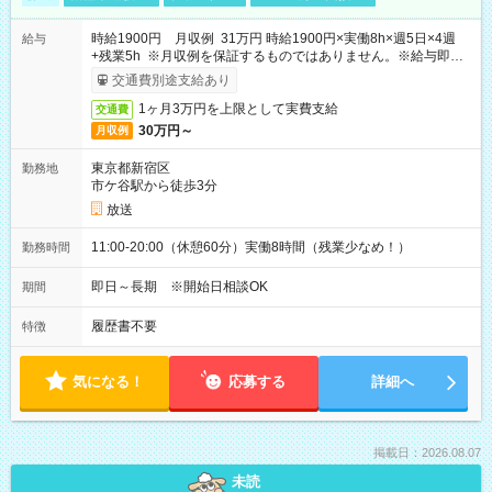
時給1900円 月収例 31万円 時給1900円×実働8h×週5日×4週
給与
+残業5h ※月収例を保証するものではありません。※給与即受
取りサービス利用可（利用条件有）
交通費別途支給あり
1ヶ月3万円を上限として実費支給
交通費
30万円～
月収例
東京都新宿区
勤務地
市ケ谷駅から徒歩3分
放送
11:00-20:00（休憩60分）実働8時間（残業少なめ！）
勤務時間
即日～長期 ※開始日相談OK
期間
履歴書不要
特徴
気になる！
応募する
詳細へ
掲載日：2026.08.07
未読