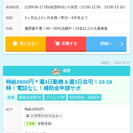
(1)09:00-17:00(休憩60分) ※休憩（12:00-12:50、15:00-15:10）
勤務時間
1ヶ月以上3ヶ月未満／即日～9月末まで
期間
履歴書不要
/
40～50代活躍中
/
10名以上の大量募集
特徴
気になる！
応募する
詳細へ
掲載日：2026.08.07
未読
時給2600円＊週4日勤務＆週3日在宅！10-16
時！電話なし！補助金申請サポ
派遣
職種未経験OK
ブランクOK
WEB登録・面接OK
時給2600円
給与
交通費別途支給あり
全額支給
交通費