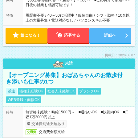
【現在も積極採用中！急募！】2カ月～ ■ご応募から最短2～3
期間
の方へ 今ご覧のお仕事で希望する勤務時間と、もう1つのお仕事
日後の就業も相談可能です！
の勤務時間。 合計で週40時間を超える場合は応募できません。
履歴書不要
/
40～50代活躍中
/
服装自由
/
シフト勤務
/
10名以
特徴
上の大量募集
/
電話対応なし
/
パソコンスキル不要
気になる！
応募する
詳細へ
掲載日：2026.08.07
未読
【オープニング募集】おばあちゃんのお散歩付
き添いも仕事の1つ
派遣
職種未経験OK
社会人未経験OK
ブランクOK
WEB登録・面接OK
無資格未経験：時給1500円～ ■週払いOK ■扶養内OK ■日
給与
収1万2000円以上
交通費別途支給あり
交通費全額支給
交通費