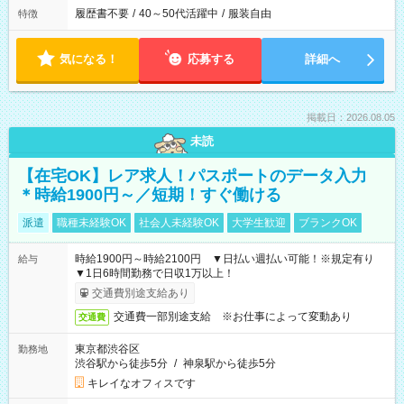
履歴書不要
/
40～50代活躍中
/
服装自由
特徴
気になる！
応募する
詳細へ
掲載日：2026.08.05
未読
【在宅OK】レア求人！パスポートのデータ入力
＊時給1900円～／短期！すぐ働ける
派遣
職種未経験OK
社会人未経験OK
大学生歓迎
ブランクOK
時給1900円～時給2100円 ▼日払い週払い可能！※規定有り
給与
▼1日6時間勤務で日収1万以上！
交通費別途支給あり
交通費一部別途支給 ※お仕事によって変動あり
交通費
東京都渋谷区
勤務地
渋谷駅から徒歩5分
/
神泉駅から徒歩5分
キレイなオフィスです