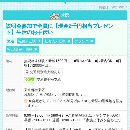
掲載日：2026.08.07
未読
説明会参加で全員に【現金2千円相当プレゼン
ト】生活のお手伝い
派遣
職種未経験OK
社会人未経験OK
ブランクOK
WEB登録・面接OK
無資格未経験：時給1500円～ ■週払いOK ■扶養内OK ■日
給与
収1万2000円以上
交通費別途支給あり
交通費全額支給
交通費
東京都台東区
勤務地
浅草駅
/
三ノ輪駅
/
上野御徒町駅
/
…
≪自宅からドアtoドアで30分以内！≫ご希望の勤務地を紹介
します。
9:00～18:00（休憩60分） ■ご希望があれば下記シフトもOK！
勤務時間
早番 7:00～16:00 遅番 10:00～19:00 「家族と休みを合わせた
い」 「余裕を持って夕飯の準備がしたい」 「できれば残業はし
たくない」 など、ご希望を教えてくださいね。 ※Wワーク希望