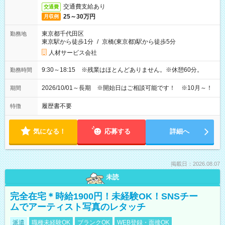
交通費支給あり
交通費
25～30万円
月収例
東京都千代田区
勤務地
東京駅から徒歩1分
/
京橋(東京都)駅から徒歩5分
人材サービス会社
9:30～18:15 ※残業はほとんどありません。※休憩60分。
勤務時間
2026/10/01～長期 ※開始日はご相談可能です！ ※10月～！
期間
履歴書不要
特徴
気になる！
応募する
詳細へ
掲載日：2026.08.07
未読
完全在宅＊時給1900円！未経験OK！SNSチー
ムでアーティスト写真のレタッチ
派遣
職種未経験OK
ブランクOK
WEB登録・面接OK