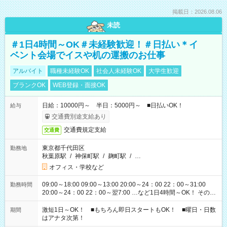
掲載日：2026.08.06
未読
＃1日4時間～OK＃未経験歓迎！＃日払い＊イ
ベント会場でイスや机の運搬のお仕事
アルバイト
職種未経験OK
社会人未経験OK
大学生歓迎
ブランクOK
WEB登録・面接OK
日給：10000円～ 半日：5000円～ ■日払いOK！
給与
交通費別途支給あり
交通費規定支給
交通費
東京都千代田区
勤務地
秋葉原駅
/
神保町駅
/
麹町駅
/
…
オフィス・学校など
09:00～18:00 09:00～13:00 20:00～24：00 22：00～31:00
勤務時間
20:00～24：00 22：00～翌7:00 …など1日4時間～OK！ その他
シフトもございます！ お気軽にご相談ください！
激短1日～OK！ ■もちろん即日スタートもOK！ ■曜日・日数
期間
はアナタ次第！