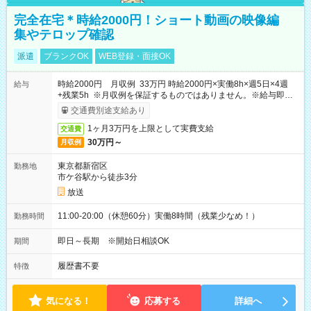
完全在宅＊時給2000円！ショート動画の映像編
集やテロップ確認
派遣
ブランクOK
WEB登録・面接OK
時給2000円 月収例 33万円 時給2000円×実働8h×週5日×4週
給与
+残業5h ※月収例を保証するものではありません。※給与即受
取りサービス利用可（利用条件有）
交通費別途支給あり
1ヶ月3万円を上限として実費支給
交通費
30万円～
月収例
東京都新宿区
勤務地
市ケ谷駅から徒歩3分
放送
11:00-20:00（休憩60分）実働8時間（残業少なめ！）
勤務時間
即日～長期 ※開始日相談OK
期間
履歴書不要
特徴
気になる！
応募する
詳細へ