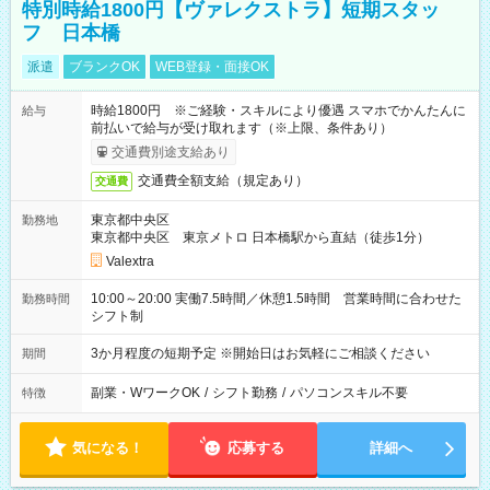
特別時給1800円【ヴァレクストラ】短期スタッ
フ 日本橋
派遣
ブランクOK
WEB登録・面接OK
時給1800円 ※ご経験・スキルにより優遇 スマホでかんたんに
給与
前払いで給与が受け取れます（※上限、条件あり）
交通費別途支給あり
交通費全額支給（規定あり）
交通費
東京都中央区
勤務地
東京都中央区 東京メトロ 日本橋駅から直結（徒歩1分）
Valextra
10:00～20:00 実働7.5時間／休憩1.5時間 営業時間に合わせた
勤務時間
シフト制
3か月程度の短期予定 ※開始日はお気軽にご相談ください
期間
副業・WワークOK
/
シフト勤務
/
パソコンスキル不要
特徴
気になる！
応募する
詳細へ