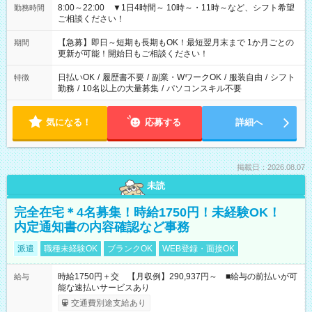
8:00～22:00 ▼1日4時間～ 10時～・11時～など、シフト希望
勤務時間
ご相談ください！
【急募】即日～短期も長期もOK！最短翌月末まで 1か月ごとの
期間
更新が可能！開始日もご相談ください！
日払いOK
/
履歴書不要
/
副業・WワークOK
/
服装自由
/
シフト
特徴
勤務
/
10名以上の大量募集
/
パソコンスキル不要
気になる！
応募する
詳細へ
掲載日：2026.08.07
未読
完全在宅＊4名募集！時給1750円！未経験OK！
内定通知書の内容確認など事務
派遣
職種未経験OK
ブランクOK
WEB登録・面接OK
時給1750円＋交 【月収例】290,937円～ ■給与の前払いが可
給与
能な速払いサービスあり
交通費別途支給あり