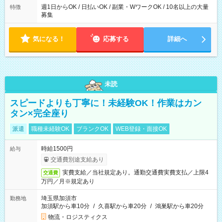
週1日からOK / 日払いOK / 副業・WワークOK / 10名以上の大量
特徴
募集
気になる！
応募する
詳細へ
未読
スピードよりも丁寧に！未経験OK！作業はカン
タン×完全座り
派遣
職種未経験OK
ブランクOK
WEB登録・面接OK
時給1500円
給与
交通費別途支給あり
実費支給／当社規定あり。通勤交通費実費支払／上限4
交通費
万円／月※規定あり
埼玉県加須市
勤務地
加須駅から車10分
/
久喜駅から車20分
/
鴻巣駅から車20分
物流・ロジスティクス