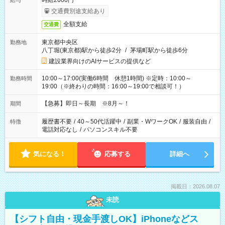
時給2600円
給与
交通費別途支給あり
全額支給
交通費
東京都中央区
勤務地
八丁堀(東京都)駅から徒歩2分
/
茅場町駅から徒歩6分
建設業界向けのAIサービスの提供など
10:00～17:00(実働6時間 休憩1時間) ※定時：10:00～
勤務時間
19:00（※終わりの時間：16:00～19:00で相談可！）
【急募】即日～長期 ※8月～！
期間
履歴書不要
/
40～50代活躍中
/
副業・WワークOK
/
服装自由
/
特徴
電話対応なし
/
パソコンスキル不要
気になる！
応募する
詳細へ
掲載日：2026.08.07
未読
【シフト自由・現金手渡しOK】iPhoneなどス