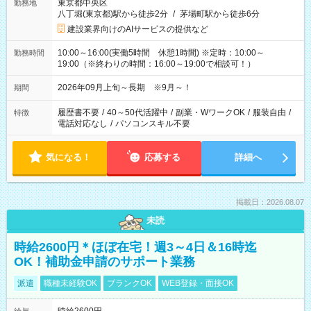
東京都中央区
勤務地
八丁堀(東京都)駅から徒歩2分
/
茅場町駅から徒歩6分
建設業界向けのAIサービスの提供など
10:00～16:00(実働5時間 休憩1時間) ※定時：10:00～
勤務時間
19:00（※終わりの時間：16:00～19:00で相談可！）
2026年09月上旬～長期 ※9月～！
期間
履歴書不要
/
40～50代活躍中
/
副業・WワークOK
/
服装自由
/
特徴
電話対応なし
/
パソコンスキル不要
気になる！
応募する
詳細へ
掲載日：2026.08.07
未読
時給2600円＊ほぼ在宅！週3～4日＆16時迄
OK！補助金申請のサポート業務
派遣
職種未経験OK
ブランクOK
WEB登録・面接OK