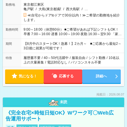
東京都江東区
勤務地
亀戸駅
/
大島(東京都)駅
/
西大島駅
/
…
≪自宅からドアtoドアで30分以内！≫ご希望の勤務地を紹介
します。
9:00～18:00（休憩60分） ■ご希望があれば下記シフトもOK！
勤務時間
早番 7:00～16:00 遅番 10:00～19:00 夜勤 16:30～翌9:30 「家族
と休みを合わせたい」 「余裕を持って夕飯の準備がしたい」
「できれば残業はしたくない」 など、ご希望を教えてください
【8月中のスタートOK！急募！】2カ月～ ■ご応募から最短2～
期間
ね。 ※Wワーク希望の方へ 今ご覧のお仕事で希望する勤務時間
3日後に就業が可能です！
と、もう1つのお仕事の勤務時間。 合計で週40時間を超える場
合は応募できません。
履歴書不要
/
40～50代活躍中
/
服装自由
/
シフト勤務
/
10名以
特徴
上の大量募集
/
電話対応なし
/
パソコンスキル不要
気になる！
応募する
詳細へ
掲載日：2026.08.07
未読
《完全在宅×時短日短OK》Wワーク可〇Web広
告運用サポート