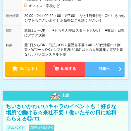
オフィス・学校など
20:00～24：00 22：00～翌7:00 …など1日4時間～OK！ その他
勤務時間
シフトもございます！ お気軽にご相談ください！
激短1日～OK！ ■もちろん即日スタートもOK！ ■曜日・日数
期間
はアナタ次第！
週1日からOK
/
日払いOK
/
履歴書不要
/
40～50代活躍中
/
副
特徴
業・WワークOK
/
シフト勤務
/
10名以上の大量募集
/
電話対応
なし
/
パソコンスキル不要
気になる！
応募する
詳細へ
未読
ちいさいかわいいキャラのイベントも！好きな
場所で働ける☆来社不要！働いたその日に給料
もらえる◎/T1
アルバイト
職種未経験OK