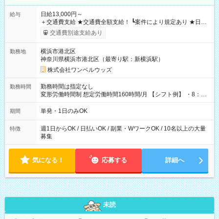
日給13,000円～
給与
＋交通費支給 ★交通費全額支給！ ┗案件により規定あり ★日払
いOK！（規定あり） ┗働いたその日に現金GET♪ お仕事後はコ
交通費別途支給あり
ンビニATMから 日払い分を引き落とせます！ 【試用期間】試
用期間なし
横浜市港北区
勤務地
神奈川県横浜市港北区（最寄り駅：新横浜駅）
株式会社ワンベルウッズ
勤務時間は指定なし
勤務時間
変形労働時間制 想定労働時間160時間/月 【シフト例】 ・8：00
～21：00
単発・1日のみOK
期間
週1日からOK / 日払いOK / 副業・WワークOK / 10名以上の大量
特徴
募集
気になる！
応募する
詳細へ
未読