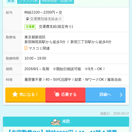
派遣
ブランクOK
WEB登録・面接OK
時給2100～2200円＋交
給与
交通費別途支給あり
交通費支給(規定有り)
交通費
東京都新宿区
勤務地
新宿御苑前駅から徒歩3分
/
新宿三丁目駅から徒歩4分
マスコミ関連
10:00～19:00
勤務時間
2026/9/1～長期 ※開始日相談可能 ※9月～OK！
期間
履歴書不要
/
40～50代活躍中
/
副業・WワークOK
/
服装自由
特徴
気になる！
応募する
詳細へ
掲載日：2026.08.07
未読