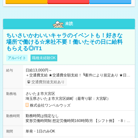
未読
ちいさいかわいいキャラのイベントも！好きな
場所で働ける☆来社不要！働いたその日に給料
もらえる◎/T1
アルバイト
職種未経験OK
日給13,000円～
給与
＋交通費支給 ★交通費全額支給！ ┗案件により規定あり ★日払
いOK！（規定あり） ┗働いたその日に現金GET♪ お仕事後はコ
交通費別途支給あり
ンビニATMから 日払い分を引き落とせます！ 【試用期間】試
用期間なし
さいたま市大宮区
勤務地
埼玉県さいたま市大宮区錦町（最寄り駅：大宮駅）
株式会社ワンベルウッズ
勤務時間は指定なし
勤務時間
変形労働時間制 想定労働時間160時間/月 【シフト例】 ・8：00
～21：00
単発・1日のみOK
期間