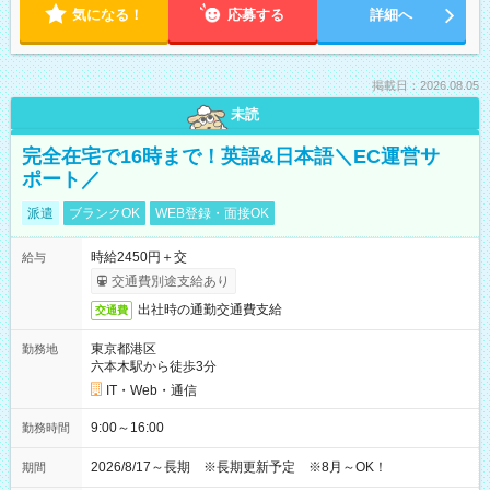
気になる！
応募する
詳細へ
掲載日：2026.08.05
未読
完全在宅で16時まで！英語&日本語＼EC運営サ
ポート／
派遣
ブランクOK
WEB登録・面接OK
時給2450円＋交
給与
交通費別途支給あり
出社時の通勤交通費支給
交通費
東京都港区
勤務地
六本木駅から徒歩3分
IT・Web・通信
9:00～16:00
勤務時間
2026/8/17～長期 ※長期更新予定 ※8月～OK！
期間