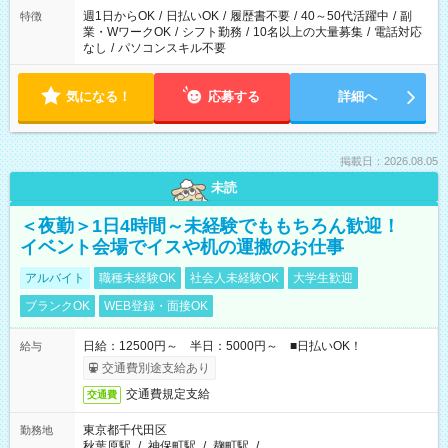
週1日からOK
/
日払いOK
/
履歴書不要
/
40～50代活躍中
/
副
特徴
業・WワークOK
/
シフト勤務
/
10名以上の大量募集
/
電話対応
なし
/
パソコンスキル不要
気になる！
応募する
詳細へ
掲載日：2026.08.05
未読
＜夜勤＞1日4時間～未経験でももちろん歓迎！
イベント会場でイスや机の運搬のお仕事
アルバイト
職種未経験OK
社会人未経験OK
大学生歓迎
ブランクOK
WEB登録・面接OK
日給：12500円～ 半日：5000円～ ■日払いOK！
給与
交通費別途支給あり
交通費規定支給
交通費
東京都千代田区
勤務地
秋葉原駅
/
神保町駅
/
麹町駅
/
…