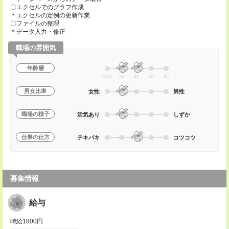
〇エクセルでのグラフ作成
＊エクセルの定例の更新作業
〇ファイルの整理
＊データ入力・修正
職場の雰囲気
年齢層
20代
30
40
50
60
男女比率
女性
男性
職場の様子
活気あり
しずか
仕事の仕方
テキパキ
コツコツ
募集情報
給与
時給1800円