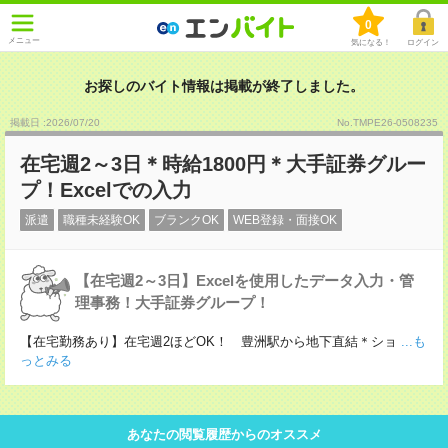
0
メニュー
気になる！
ログイン
お探しのバイト情報は掲載が終了しました。
掲載日 :2026
/
07
/
20
No.TMPE26-0508235
在宅週2～3日＊時給1800円＊大手証券グルー
プ！Excelでの入力
派遣
職種未経験OK
ブランクOK
WEB登録・面接OK
【在宅週2～3日】Excelを使用したデータ入力・管
理事務！大手証券グループ！
【在宅勤務あり】在宅週2ほどOK！ 豊洲駅から地下直結＊ショ
...も
っとみる
あなたの閲覧履歴からのオススメ