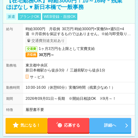
【在宅勤務OK】時給3000円！10～16時＊残業
ほぼなし▼新日本橋で一般事務
派遣
ブランクOK
WEB登録・面接OK
時給3000円 月収例 30万円 時給3000円×実働5h×週5日×4
給与
週 ※月収例を保証するものではありません。※給与即受取りサ
ービス利用可（利用条件有）
交通費別途支給あり
1ヶ月3万円を上限として実費支給
交通費
30万円～
月収例
東京都中央区
勤務地
新日本橋駅から徒歩3分
/
三越前駅から徒歩1分
サ－ビス
10:00-16:00（休憩60分）実働5時間（残業少なめ！）
勤務時間
2026年09月01日～長期 ※開始日相談OK ※9月～！
期間
履歴書不要
特徴
気になる！
応募する
詳細へ