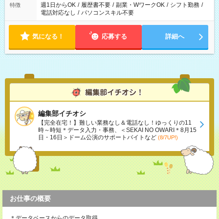
週1日からOK
/
履歴書不要
/
副業・WワークOK
/
シフト勤務
/
特徴
電話対応なし
/
パソコンスキル不要
気になる！
応募する
詳細へ
編集部イチオシ
【完全在宅！】難しい業務なし＆電話なし！ゆっくりの11
時～時短＊データ入力・事務、＜SEKAI NO OWARI＊8月15
日・16日＞ドーム公演のサポートバイトなど
(8/7UP!)
お仕事の概要
＊データベースからのデータ取得