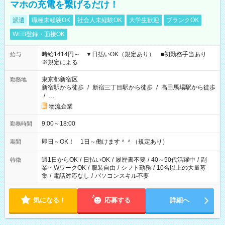
マホの充電を繋げるだけ！
派遣
職種未経験OK
社会人未経験OK
大学生歓迎
ブランクOK
WEB登録・面接OK
時給1414円～ ▼日払いOK（規定あり） ■初勤務手当あり
給与
※規定による
東京都新宿区
勤務地
新宿駅から徒歩
/
新宿三丁目駅から徒歩
/
高田馬場駅から徒歩
/
…
物流企業
9:00～18:00
勤務時間
即日～OK！ 1日～働けます＾＾（規定あり）
期間
週1日からOK
/
日払いOK
/
履歴書不要
/
40～50代活躍中
/
副
特徴
業・WワークOK
/
服装自由
/
シフト勤務
/
10名以上の大量募
集
/
電話対応なし
/
パソコンスキル不要
気になる！
応募する
詳細へ