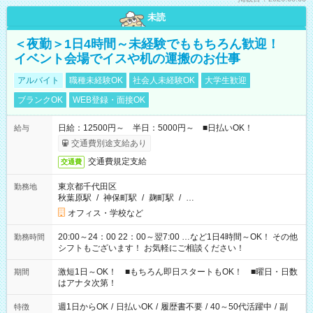
未読
＜夜勤＞1日4時間～未経験でももちろん歓迎！
イベント会場でイスや机の運搬のお仕事
アルバイト
職種未経験OK
社会人未経験OK
大学生歓迎
ブランクOK
WEB登録・面接OK
日給：12500円～ 半日：5000円～ ■日払いOK！
給与
交通費別途支給あり
交通費規定支給
交通費
東京都千代田区
勤務地
秋葉原駅
/
神保町駅
/
麹町駅
/
…
オフィス・学校など
20:00～24：00 22：00～翌7:00 …など1日4時間～OK！ その他
勤務時間
シフトもございます！ お気軽にご相談ください！
激短1日～OK！ ■もちろん即日スタートもOK！ ■曜日・日数
期間
はアナタ次第！
週1日からOK
/
日払いOK
/
履歴書不要
/
40～50代活躍中
/
副
特徴