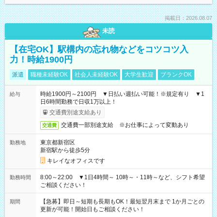
掲載日：2026.08.07
未読
【在宅OK】駅構内の忘れ物などをコツコツ入
力！時給1900円
派遣
職種未経験OK
社会人未経験OK
大学生歓迎
ブランクOK
時給1900円～2100円 ▼日払い週払い可能！※規定有り ▼1
給与
日6時間勤務で日収1万以上！
交通費別途支給あり
交通費一部別途支給 ※お仕事によって変動あり
交通費
東京都新宿区
勤務地
新宿駅から徒歩5分
キレイなオフィスです
8:00～22:00 ▼1日4時間～ 10時～・11時～など、シフト希望
勤務時間
ご相談ください！
【急募】即日～短期も長期もOK！最短翌月末まで 1か月ごとの
期間
更新が可能！開始日もご相談ください！