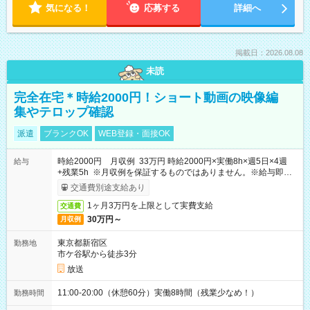
気になる！
応募する
詳細へ
掲載日：2026.08.08
未読
完全在宅＊時給2000円！ショート動画の映像編
集やテロップ確認
派遣
ブランクOK
WEB登録・面接OK
時給2000円 月収例 33万円 時給2000円×実働8h×週5日×4週
給与
+残業5h ※月収例を保証するものではありません。※給与即受
取りサービス利用可（利用条件有）
交通費別途支給あり
1ヶ月3万円を上限として実費支給
交通費
30万円～
月収例
東京都新宿区
勤務地
市ケ谷駅から徒歩3分
放送
11:00-20:00（休憩60分）実働8時間（残業少なめ！）
勤務時間