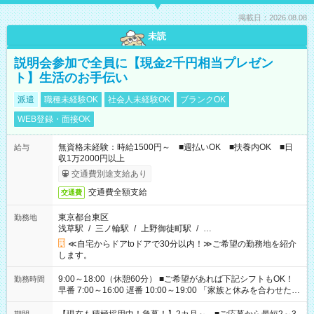
掲載日：2026.08.08
未読
説明会参加で全員に【現金2千円相当プレゼン
ト】生活のお手伝い
派遣
職種未経験OK
社会人未経験OK
ブランクOK
WEB登録・面接OK
無資格未経験：時給1500円～ ■週払いOK ■扶養内OK ■日
給与
収1万2000円以上
交通費別途支給あり
交通費全額支給
交通費
東京都台東区
勤務地
浅草駅
/
三ノ輪駅
/
上野御徒町駅
/
…
≪自宅からドアtoドアで30分以内！≫ご希望の勤務地を紹介
します。
9:00～18:00（休憩60分） ■ご希望があれば下記シフトもOK！
勤務時間
早番 7:00～16:00 遅番 10:00～19:00 「家族と休みを合わせた
い」 「余裕を持って夕飯の準備がしたい」 「できれば残業はし
たくない」 など、ご希望を教えてくださいね。 ※Wワーク希望