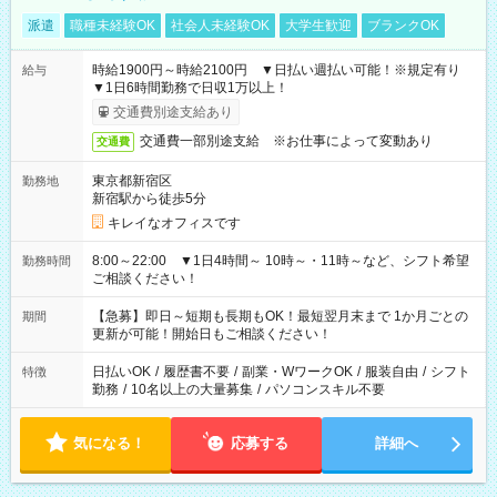
派遣
職種未経験OK
社会人未経験OK
大学生歓迎
ブランクOK
時給1900円～時給2100円 ▼日払い週払い可能！※規定有り
給与
▼1日6時間勤務で日収1万以上！
交通費別途支給あり
交通費一部別途支給 ※お仕事によって変動あり
交通費
東京都新宿区
勤務地
新宿駅から徒歩5分
キレイなオフィスです
8:00～22:00 ▼1日4時間～ 10時～・11時～など、シフト希望
勤務時間
ご相談ください！
【急募】即日～短期も長期もOK！最短翌月末まで 1か月ごとの
期間
更新が可能！開始日もご相談ください！
日払いOK
/
履歴書不要
/
副業・WワークOK
/
服装自由
/
シフト
特徴
勤務
/
10名以上の大量募集
/
パソコンスキル不要
気になる！
応募する
詳細へ