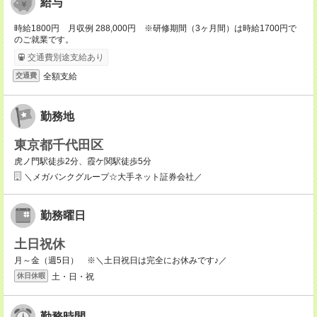
給与
時給1800円 月収例 288,000円 ※研修期間（3ヶ月間）は時給1700円で
のご就業です。
交通費別途支給あり
全額支給
交通費
勤務地
東京都千代田区
虎ノ門駅徒歩2分、霞ケ関駅徒歩5分
＼メガバンクグループ☆大手ネット証券会社／
勤務曜日
土日祝休
月～金（週5日） ※＼土日祝日は完全にお休みです♪／
土・日・祝
休日休暇
勤務時間