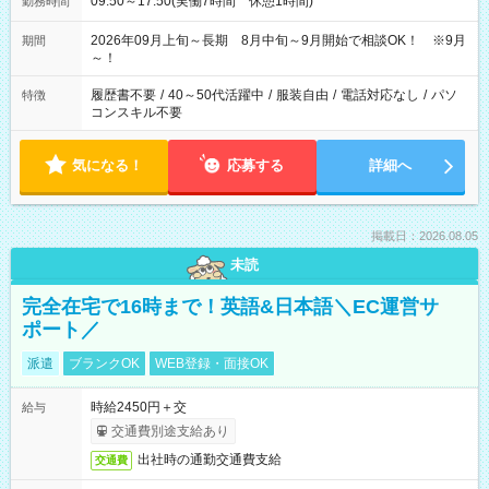
09:50～17:50(実働7時間 休憩1時間)
勤務時間
2026年09月上旬～長期 8月中旬～9月開始で相談OK！ ※9月
期間
～！
履歴書不要
/
40～50代活躍中
/
服装自由
/
電話対応なし
/
パソ
特徴
コンスキル不要
気になる！
応募する
詳細へ
掲載日：2026.08.05
未読
完全在宅で16時まで！英語&日本語＼EC運営サ
ポート／
派遣
ブランクOK
WEB登録・面接OK
時給2450円＋交
給与
交通費別途支給あり
出社時の通勤交通費支給
交通費