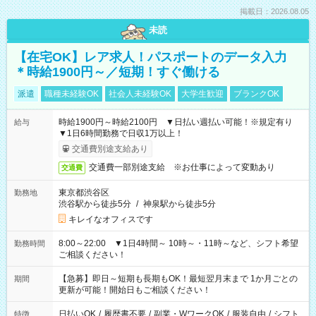
掲載日：2026.08.05
未読
【在宅OK】レア求人！パスポートのデータ入力
＊時給1900円～／短期！すぐ働ける
派遣
職種未経験OK
社会人未経験OK
大学生歓迎
ブランクOK
時給1900円～時給2100円 ▼日払い週払い可能！※規定有り
給与
▼1日6時間勤務で日収1万以上！
交通費別途支給あり
交通費一部別途支給 ※お仕事によって変動あり
交通費
東京都渋谷区
勤務地
渋谷駅から徒歩5分
/
神泉駅から徒歩5分
キレイなオフィスです
8:00～22:00 ▼1日4時間～ 10時～・11時～など、シフト希望
勤務時間
ご相談ください！
【急募】即日～短期も長期もOK！最短翌月末まで 1か月ごとの
期間
更新が可能！開始日もご相談ください！
日払いOK
/
履歴書不要
/
副業・WワークOK
/
服装自由
/
シフト
特徴