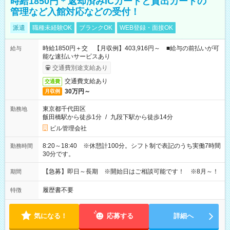
時給1850円＊返却済みICカードと貸出カードの
管理など入館対応などの受付！
派遣
職種未経験OK
ブランクOK
WEB登録・面接OK
時給1850円＋交 【月収例】403,916円～ ■給与の前払いが可
給与
能な速払いサービスあり
交通費別途支給あり
交通費支給あり
交通費
30万円～
月収例
東京都千代田区
勤務地
飯田橋駅から徒歩1分
/
九段下駅から徒歩14分
ビル管理会社
8:20～18:40 ※休憩計100分。シフト制で表記のうち実働7時間
勤務時間
30分です。
【急募】即日～長期 ※開始日はご相談可能です！ ※8月～！
期間
履歴書不要
特徴
気になる！
応募する
詳細へ