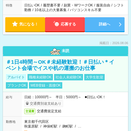
日払いOK
/
履歴書不要
/
副業・WワークOK
/
服装自由
/
シフト
特徴
勤務
/
10名以上の大量募集
/
パソコンスキル不要
気になる！
応募する
詳細へ
掲載日：2026.08.06
未読
＃1日4時間～OK＃未経験歓迎！＃日払い＊イ
ベント会場でイスや机の運搬のお仕事
アルバイト
職種未経験OK
社会人未経験OK
大学生歓迎
ブランクOK
WEB登録・面接OK
日給：10000円～ 半日：5000円～ ■日払いOK！
給与
交通費別途支給あり
交通費規定支給
交通費
東京都千代田区
勤務地
秋葉原駅
/
神保町駅
/
麹町駅
/
…