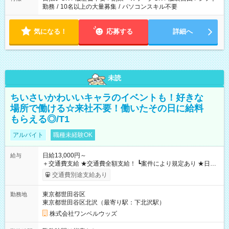
勤務
/
10名以上の大量募集
/
パソコンスキル不要
気になる！
応募する
詳細へ
未読
ちいさいかわいいキャラのイベントも！好きな
場所で働ける☆来社不要！働いたその日に給料
もらえる◎/T1
アルバイト
職種未経験OK
日給13,000円～
給与
＋交通費支給 ★交通費全額支給！ ┗案件により規定あり ★日払
いOK！（規定あり） ┗働いたその日に現金GET♪ お仕事後はコ
交通費別途支給あり
ンビニATMから 日払い分を引き落とせます！ 【試用期間】試
用期間なし
東京都世田谷区
勤務地
東京都世田谷区北沢（最寄り駅：下北沢駅）
株式会社ワンベルウッズ