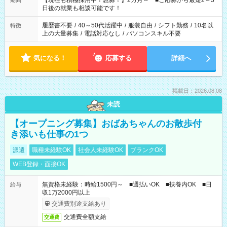
【現在も積極採用中！急募！】2カ月～ ■ご応募から最短2～3
期間
の方へ 今ご覧のお仕事で希望する勤務時間と、もう1つのお仕事
日後の就業も相談可能です！
の勤務時間。 合計で週40時間を超える場合は応募できません。
履歴書不要
/
40～50代活躍中
/
服装自由
/
シフト勤務
/
10名以
特徴
上の大量募集
/
電話対応なし
/
パソコンスキル不要
気になる！
応募する
詳細へ
掲載日：2026.08.08
未読
【オープニング募集】おばあちゃんのお散歩付
き添いも仕事の1つ
派遣
職種未経験OK
社会人未経験OK
ブランクOK
WEB登録・面接OK
無資格未経験：時給1500円～ ■週払いOK ■扶養内OK ■日
給与
収1万2000円以上
交通費別途支給あり
交通費全額支給
交通費