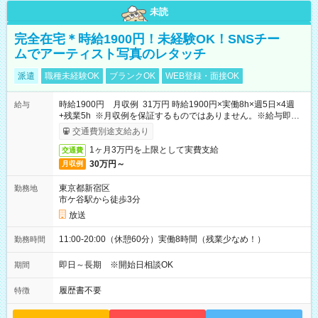
未読
完全在宅＊時給1900円！未経験OK！SNSチー
ムでアーティスト写真のレタッチ
派遣
職種未経験OK
ブランクOK
WEB登録・面接OK
時給1900円 月収例 31万円 時給1900円×実働8h×週5日×4週
給与
+残業5h ※月収例を保証するものではありません。※給与即受
取りサービス利用可（利用条件有）
交通費別途支給あり
1ヶ月3万円を上限として実費支給
交通費
30万円～
月収例
東京都新宿区
勤務地
市ケ谷駅から徒歩3分
放送
11:00-20:00（休憩60分）実働8時間（残業少なめ！）
勤務時間
即日～長期 ※開始日相談OK
期間
履歴書不要
特徴