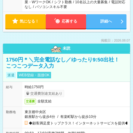
業・WワークOK
/
シフト勤務
/
10名以上の大量募集
/
電話対応
なし
/
パソコンスキル不要
気になる！
応募する
詳細へ
掲載日：2026.08.07
未読
1750円＊＼完全電話なし／ゆったり9:50出社！
こつこつデータ入力
派遣
WEB登録・面接OK
時給1750円
給与
交通費別途支給あり
全額支給
交通費
東京都中央区
勤務地
銀座駅から徒歩4分
/
有楽町駅から徒歩10分
◆顧客満足度トップクラス！インターネットサービスを提供◆