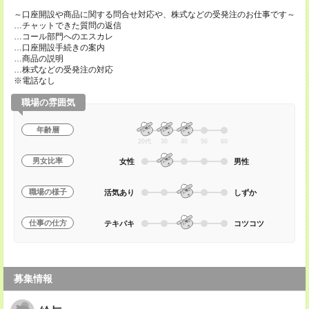
～口座開設や商品に関する問合せ対応や、株式などの受発注のお仕事です～
…チャットできた質問の返信
…コール部門へのエスカレ
…口座開設手続きの案内
…商品の説明
…株式などの受発注の対応
※電話なし
職場の雰囲気
年齢層
20代
30
40
50
60
男女比率
女性
男性
職場の様子
活気あり
しずか
仕事の仕方
テキパキ
コツコツ
募集情報