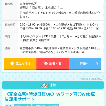
東京都豊島区
勤務地
巣鴨駅
/
目白駅
/
北池袋駅
/
…
≪自宅からドアtoドアで30分以内！≫ご希望の勤務地を紹介
します。
9:00～18:00（休憩60分） ■ご希望があれば下記シフトもOK！
勤務時間
早番 7:00～16:00 遅番 10:00～19:00 夜勤 16:30～翌9:30 「家族
と休みを合わせたい」 「余裕を持って夕飯の準備がしたい」
「できれば残業はしたくない」 など、ご希望を教えてください
【8月中のスタートOK！急募！】2カ月～ ■ご応募から最短2～
期間
ね。 ※Wワーク希望の方へ 今ご覧のお仕事で希望する勤務時間
3日後に就業が可能です！
と、もう1つのお仕事の勤務時間。 合計で週40時間を超える場
合は応募できません。
履歴書不要
/
40～50代活躍中
/
服装自由
/
シフト勤務
/
10名以
特徴
上の大量募集
/
電話対応なし
/
パソコンスキル不要
気になる！
応募する
詳細へ
掲載日：2026.08.07
未読
《完全在宅×時短日短OK》Wワーク可〇Web広
告運用サポート