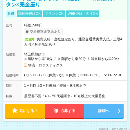
タン×完全座り
派遣
職種未経験OK
ブランクOK
WEB登録・面接OK
時給1500円
給与
交通費別途支給あり
実費支給／当社規定あり。通勤交通費実費支払／上限4
交通費
万円／月※規定あり
埼玉県加須市
勤務地
加須駅から車10分
/
久喜駅から車20分
/
鴻巣駅から車20分
物流・ロジスティクス
(1)09:00-17:00(休憩60分) ※休憩（12:00-12:50、15:00-15:10）
勤務時間
1ヶ月以上3ヶ月未満／即日～9月末まで
期間
履歴書不要
/
40～50代活躍中
/
10名以上の大量募集
特徴
気になる！
応募する
詳細へ
掲載日：2026.08.05