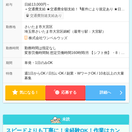
日給13,000円～
給与
＋交通費支給 ★交通費全額支給！ ┗案件により規定あり ★日払
いOK！（規定あり） ┗働いたその日に現金GET♪ お仕事後はコ
交通費別途支給あり
ンビニATMから 日払い分を引き落とせます！ 【試用期間】試
用期間なし
さいたま市大宮区
勤務地
埼玉県さいたま市大宮区錦町（最寄り駅：大宮駅）
株式会社ワンベルウッズ
勤務時間は指定なし
勤務時間
変形労働時間制 想定労働時間160時間/月 【シフト例】 ・8：00
～21：00
単発・1日のみOK
期間
週1日からOK / 日払いOK / 副業・WワークOK / 10名以上の大量
特徴
募集
気になる！
応募する
詳細へ
未読
スピードよりも丁寧に！未経験OK！作業はカン