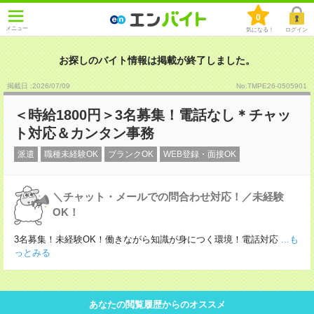
0
メニュー
気になる！
ログイン
お探しのバイト情報は掲載が終了しました。
掲載日 :2026
/
07
/
09
No.TMPE26-0505901
＜時給1800円＞3名募集！電話なし＊チャッ
ト対応＆カンタン事務
派遣
職種未経験OK
ブランクOK
WEB登録・面接OK
＼チャット・メールでの問合わせ対応！／未経験
OK！
3名募集！未経験OK！働きながら知識が身につく環境！電話対応
...も
っとみる
あなたの閲覧履歴からのオススメ