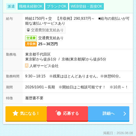
派遣
職種未経験OK
ブランクOK
WEB登録・面接OK
時給1750円＋交 【月収例】290,937円～ ■給与の前払いが可
給与
能な速払いサービスあり
交通費別途支給あり
交通費支給あり
交通費
25～30万円
月収例
東京都千代田区
勤務地
東京駅から徒歩1分
/
京橋(東京都)駅から徒歩5分
人材サービス会社
9:30～18:15 ※残業はほとんどありません。※休憩60分。
勤務時間
2026/10/01～長期 ※開始日はご相談可能です！ ※10月～！
期間
履歴書不要
特徴
気になる！
応募する
詳細へ
掲載日：2026.08.08