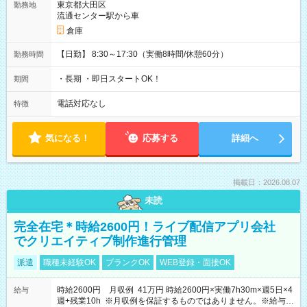
東京都大田区
勤務地
流通センター駅から車
倉庫
【日勤】 8:30～17:30（実働8時間/休憩60分）
勤務時間
・長期 ・即日スタートOK！
期間
電話対応なし
特徴
気になる！
応募する
詳細へ
掲載日：2026.08.07
未読
完全在宅＊時給2600円！ライブ配信アプリ会社
でクリエイティブ制作進行管理
派遣
職種未経験OK
ブランクOK
WEB登録・面接OK
時給2600円 月収例 41万円 時給2600円×実働7h30m×週5日×4
給与
週+残業10h ※月収例を保証するものではありません。※給与即