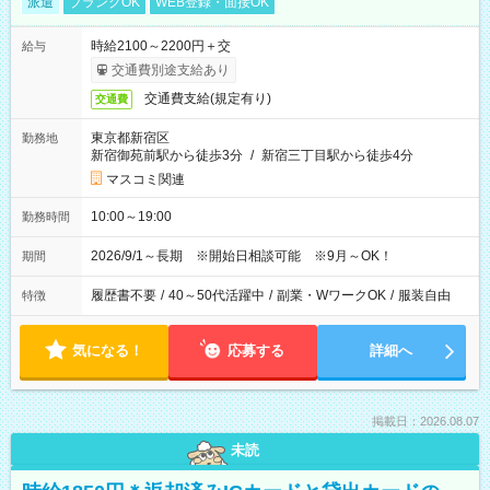
派遣
ブランクOK
WEB登録・面接OK
時給2100～2200円＋交
給与
交通費別途支給あり
交通費支給(規定有り)
交通費
東京都新宿区
勤務地
新宿御苑前駅から徒歩3分
/
新宿三丁目駅から徒歩4分
マスコミ関連
10:00～19:00
勤務時間
2026/9/1～長期 ※開始日相談可能 ※9月～OK！
期間
履歴書不要
/
40～50代活躍中
/
副業・WワークOK
/
服装自由
特徴
気になる！
応募する
詳細へ
掲載日：2026.08.07
未読