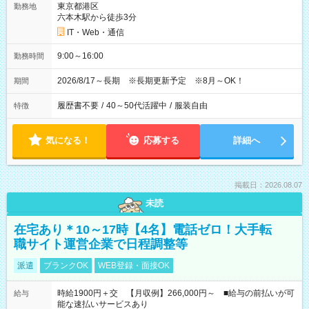
東京都港区
勤務地
六本木駅から徒歩3分
IT・Web・通信
9:00～16:00
勤務時間
2026/8/17～長期 ※長期更新予定 ※8月～OK！
期間
履歴書不要
/
40～50代活躍中
/
服装自由
特徴
気になる！
応募する
詳細へ
掲載日：2026.08.07
未読
在宅あり＊10～17時【4名】電話ゼロ！大手転
職サイト運営企業で日程調整等
派遣
ブランクOK
WEB登録・面接OK
時給1900円＋交 【月収例】266,000円～ ■給与の前払いが可
給与
能な速払いサービスあり