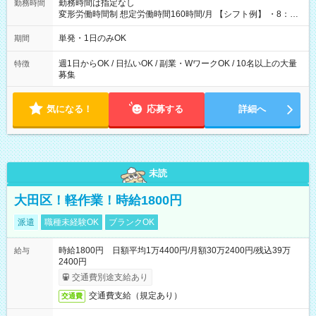
勤務時間は指定なし
勤務時間
変形労働時間制 想定労働時間160時間/月 【シフト例】 ・8：00
～21：00
単発・1日のみOK
期間
週1日からOK / 日払いOK / 副業・WワークOK / 10名以上の大量
特徴
募集
気になる！
応募する
詳細へ
未読
大田区！軽作業！時給1800円
派遣
職種未経験OK
ブランクOK
時給1800円 日額平均1万4400円/月額30万2400円/残込39万
給与
2400円
交通費別途支給あり
交通費支給（規定あり）
交通費