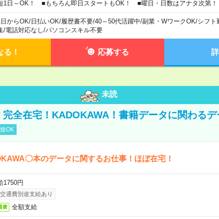
短1日～OK！ ■もちろん即日スタートもOK！ ■曜日・日数はアナタ次第！
1日からOK
/
日払いOK
/
履歴書不要
/
40～50代活躍中
/
副業・WワークOK
/
シフト
集
/
電話対応なし
/
パソコンスキル不要
なる！
応募する
詳
未読
円＊完全在宅！KADOKAWA！書籍データに関わる
接OK
OKAWA〇本のデータに関するお仕事！ほぼ在宅！
1750円
交通費別途支給あり
全額支給
通費