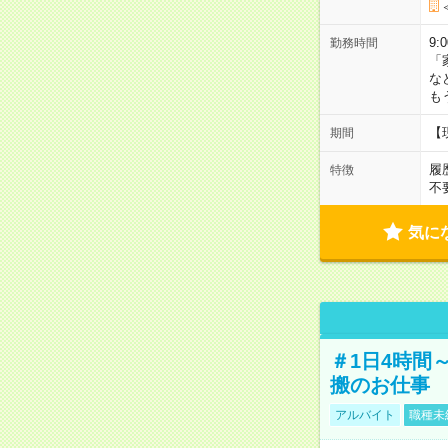
9:
勤務時間
「
な
も
【
期間
履
特徴
不
気に
＃1日4時間
搬のお仕事
アルバイト
職種未