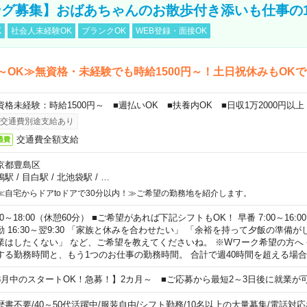
グ募集】おばあちゃんのお散歩付き添いも仕事の
K
社会人未経験OK
ブランクOK
WEB登録・面接OK
～OK≫無資格・未経験でも時給1500円～！土日祝休みもOK
資格未経験：時給1500円～ ■週払いOK ■扶養内OK ■日収1万2000円以上
交通費別途支給あり
交通費全額支給
通費
京都豊島区
鴨駅
/
目白駅
/
北池袋駅
/
…
≪自宅からドアtoドアで30分以内！≫ご希望の勤務地を紹介します。
00～18:00（休憩60分） ■ご希望があれば下記シフトもOK！ 早番 7:00～16:00 遅
勤 16:30～翌9:30 「家族と休みを合わせたい」 「余裕を持って夕飯の準備
業はしたくない」 など、ご希望を教えてくださいね。 ※Wワーク希望の方へ
する勤務時間と、もう1つのお仕事の勤務時間。 合計で週40時間を超える場
8月中のスタートOK！急募！】2カ月～ ■ご応募から最短2～3日後に就業が
歴書不要
/
40～50代活躍中
/
服装自由
/
シフト勤務
/
10名以上の大量募集
/
電話対応