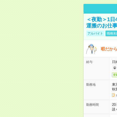
＜夜勤＞1日
運搬のお仕
アルバイト
職種未
暇だか
日
給与
交
東
勤務地
秋
2
勤務時間
談