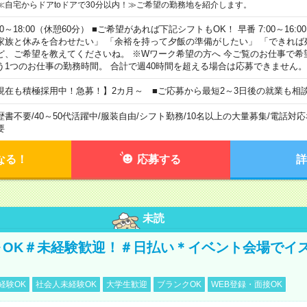
≪自宅からドアtoドアで30分以内！≫ご希望の勤務地を紹介します。
00～18:00（休憩60分） ■ご希望があれば下記シフトもOK！ 早番 7:00～16:00 遅
家族と休みを合わせたい」 「余裕を持って夕飯の準備がしたい」 「できれば
ど、ご希望を教えてくださいね。 ※Wワーク希望の方へ 今ご覧のお仕事で希
う1つのお仕事の勤務時間。 合計で週40時間を超える場合は応募できません。
現在も積極採用中！急募！】2カ月～ ■ご応募から最短2～3日後の就業も相
歴書不要
/
40～50代活躍中
/
服装自由
/
シフト勤務
/
10名以上の大量募集
/
電話対応
要
なる！
応募する
詳
未読
～OK＃未経験歓迎！＃日払い＊イベント会場でイ
経験OK
社会人未経験OK
大学生歓迎
ブランクOK
WEB登録・面接OK