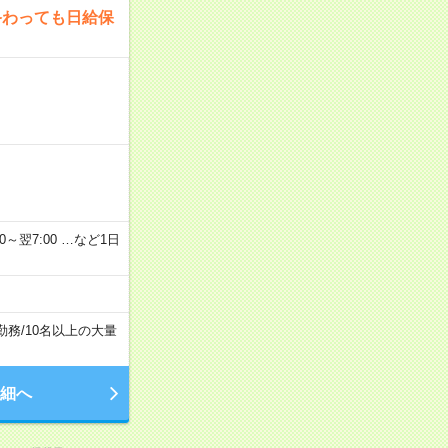
終わっても日給保
2：00～翌7:00 …など1日
勤務
/
10名以上の大量
細へ