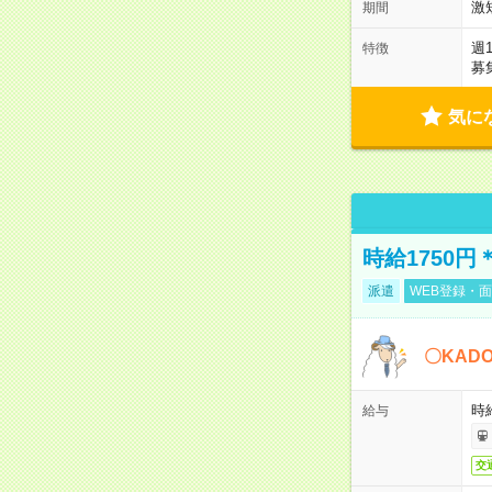
激
期間
週
特徴
募
気に
時給1750
派遣
WEB登録・面
〇KAD
時給
給与
交