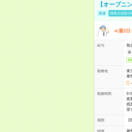
【オープニン
派遣
職種未経験O
≪週3日
無
給与
交
東
勤務地
巣
9:
勤務時間
夜
残
望
【
期間
履
特徴