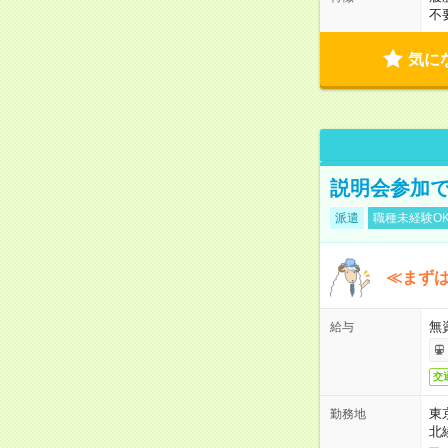
不
気に
説明会参加で
派遣
職種未経験O
≪まずは
無
給与
交
東
勤務地
北