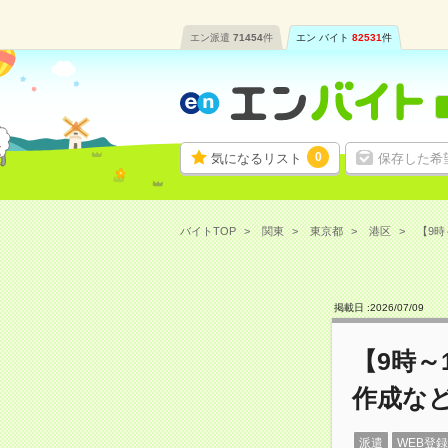
エン派遣
71454
件
エン バイト
82531
件
0
気になるリスト
保存した希
バイトTOP
関東
東京都
港区
【9時
掲載日 :
2026
/
07
/
09
【9時～
作成な
派遣
WEB登