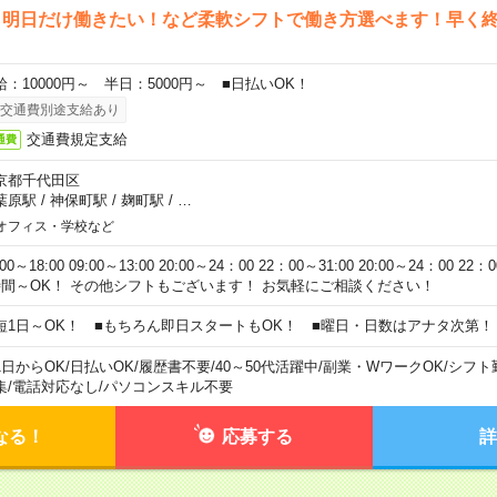
ら明日だけ働きたい！など柔軟シフトで働き方選べます！早く
給：10000円～ 半日：5000円～ ■日払いOK！
交通費別途支給あり
交通費規定支給
通費
京都千代田区
葉原駅
/
神保町駅
/
麹町駅
/
…
オフィス・学校など
:00～18:00 09:00～13:00 20:00～24：00 22：00～31:00 20:00～24：00 2
時間～OK！ その他シフトもございます！ お気軽にご相談ください！
短1日～OK！ ■もちろん即日スタートもOK！ ■曜日・日数はアナタ次第！
1日からOK
/
日払いOK
/
履歴書不要
/
40～50代活躍中
/
副業・WワークOK
/
シフト
集
/
電話対応なし
/
パソコンスキル不要
なる！
応募する
詳