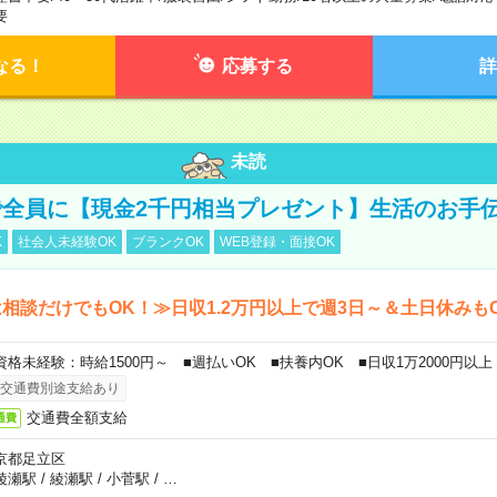
要
なる！
応募する
詳
未読
全員に【現金2千円相当プレゼント】生活のお手
K
社会人未経験OK
ブランクOK
WEB登録・面接OK
相談だけでもOK！≫日収1.2万円以上で週3日～＆土日休みも
資格未経験：時給1500円～ ■週払いOK ■扶養内OK ■日収1万2000円以上
交通費別途支給あり
交通費全額支給
通費
京都足立区
綾瀬駅
/
綾瀬駅
/
小菅駅
/
…