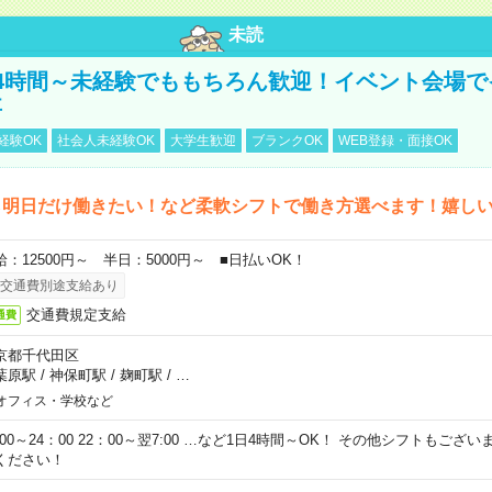
未読
4時間～未経験でももちろん歓迎！イベント会場で
事
経験OK
社会人未経験OK
大学生歓迎
ブランクOK
WEB登録・面接OK
ら明日だけ働きたい！など柔軟シフトで働き方選べます！嬉し
給：12500円～ 半日：5000円～ ■日払いOK！
交通費別途支給あり
交通費規定支給
通費
京都千代田区
葉原駅
/
神保町駅
/
麹町駅
/
…
オフィス・学校など
0:00～24：00 22：00～翌7:00 …など1日4時間～OK！ その他シフトもござ
ください！