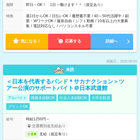
即日～OK！ 1日～働けます＾＾（規定あり）
期間
週1日からOK
/
日払いOK
/
履歴書不要
/
40～50代活躍中
/
副
特徴
業・WワークOK
/
服装自由
/
シフト勤務
/
10名以上の大量募
集
/
電話対応なし
/
パソコンスキル不要
気になる！
応募する
詳細へ
掲載日：2026.08.03
未読
＜日本を代表するバンド＊サカナクション＞ツ
アー公演のサポートバイト＠日本武道館
アルバイト
職種未経験OK
社会人未経験OK
大学生歓迎
ブランクOK
時給1250円～
給与
交通費別途支給あり
支給（規定有り）
交通費