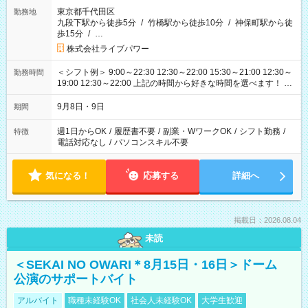
東京都千代田区
勤務地
九段下駅から徒歩5分
/
竹橋駅から徒歩10分
/
神保町駅から徒
歩15分
/
…
株式会社ライブパワー
＜シフト例＞ 9:00～22:30 12:30～22:00 15:30～21:00 12:30～
勤務時間
19:00 12:30～22:00 上記の時間から好きな時間を選べます！ ※
時間は変更となる可能性があります
9月8日・9日
期間
週1日からOK
/
履歴書不要
/
副業・WワークOK
/
シフト勤務
/
特徴
電話対応なし
/
パソコンスキル不要
気になる！
応募する
詳細へ
掲載日：2026.08.04
未読
＜SEKAI NO OWARI＊8月15日・16日＞ドーム
公演のサポートバイト
アルバイト
職種未経験OK
社会人未経験OK
大学生歓迎