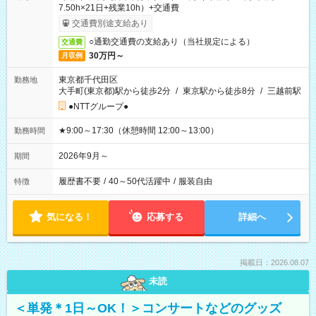
7.50h×21日+残業10h）+交通費
交通費別途支給あり
○通勤交通費の支給あり（当社規定による）
交通費
30万円～
月収例
東京都千代田区
勤務地
大手町(東京都)駅から徒歩2分
/
東京駅から徒歩8分
/
三越前駅
●NTTグループ●
★9:00～17:30（休憩時間 12:00～13:00）
勤務時間
2026年9月～
期間
履歴書不要
/
40～50代活躍中
/
服装自由
特徴
気になる！
応募する
詳細へ
掲載日：2026.08.07
未読
＜単発＊1日～OK！＞コンサートなどのグッズ