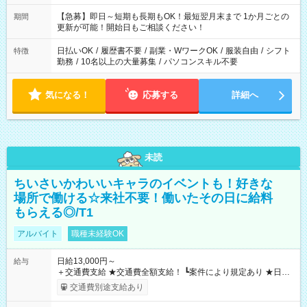
【急募】即日～短期も長期もOK！最短翌月末まで 1か月ごとの
期間
更新が可能！開始日もご相談ください！
日払いOK
/
履歴書不要
/
副業・WワークOK
/
服装自由
/
シフト
特徴
勤務
/
10名以上の大量募集
/
パソコンスキル不要
気になる！
応募する
詳細へ
未読
ちいさいかわいいキャラのイベントも！好きな
場所で働ける☆来社不要！働いたその日に給料
もらえる◎/T1
アルバイト
職種未経験OK
日給13,000円～
給与
＋交通費支給 ★交通費全額支給！ ┗案件により規定あり ★日払
いOK！（規定あり） ┗働いたその日に現金GET♪ お仕事後はコ
交通費別途支給あり
ンビニATMから 日払い分を引き落とせます！ 【試用期間】試
用期間なし