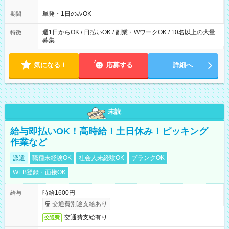
勤務 勤務：月・水・金 休み：火・木・土・日 好きな時にお仕事
可能です！ ※1日あたりの最大実働時間は日勤、夜勤共に勤務し
単発・1日のみOK
期間
た時間になります。
週1日からOK / 日払いOK / 副業・WワークOK / 10名以上の大量
特徴
募集
気になる！
応募する
詳細へ
未読
給与即払いOK！高時給！土日休み！ピッキング
作業など
派遣
職種未経験OK
社会人未経験OK
ブランクOK
WEB登録・面接OK
時給1600円
給与
交通費別途支給あり
交通費支給有り
交通費