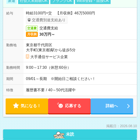
派遣
社会人未経験OK
ブランクOK
WEB登録・面接OK
時給3100円+交 【月収例】46万5000円
給与
交通費別途支給あり
交通費支給
交通費
30万円～
月収例
東京都千代田区
勤務地
大手町(東京都)駅から徒歩5分
大手通信サービス企業
9:00～17:30（休憩:60分）
勤務時間
09/01～長期 ※開始日ご相談ください！
期間
履歴書不要
/
40～50代活躍中
特徴
気になる！
応募する
詳細へ
掲載日：2026.08.10
未読