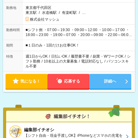
東京都千代田区
勤務地
東京駅
/
水道橋駅
/
有楽町駅
/
…
株式会社マッシュ
■シフト例 ・07:00～19:30 ・09:00～12:00 ・10:00～17:00 ・
勤務時間
18:00～23:00 ・19:00～07:00 ・20:00～09:00 ・22:00～06:00
etc ★最短で3時間で5,120円のお仕事から 15時間で2万円近く稼
げるお仕事も！ ご希望のお時間に合わせてご紹介！ ※シフトは
■１日のみ・1回だけお仕事OK！
期間
現場によって異なります。 ※勿論、休憩時間はあるのでご安心
ください！
週1日からOK
/
日払いOK
/
履歴書不要
/
副業・WワークOK
/
シ
特徴
フト勤務
/
10名以上の大量募集
/
電話対応なし
/
パソコンスキ
ル不要
気になる！
応募する
詳細へ
編集部イチオシ
【シフト自由・現金手渡しOK】iPhoneなどスマホの充電を