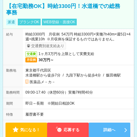
【在宅勤務OK】時給3300円！水道橋での総務
事務
派遣
ブランクOK
WEB登録・面接OK
時給3300円 月収例 54万円 時給3300円×実働7h40m×週5日×4
給与
週+残業10h ※月収例を保証するものではありません。
交通費別途支給あり
1ヶ月3万円を上限として実費支給
交通費
30万円～
月収例
東京都千代田区
勤務地
水道橋駅から徒歩7分
/
九段下駅から徒歩4分
/
飯田橋駅
医薬品メ－カ－
09:00-17:40（休憩60分）実働7時間40分
勤務時間
即日～長期 ※開始日相談OK
期間
履歴書不要
特徴
気になる！
応募する
詳細へ