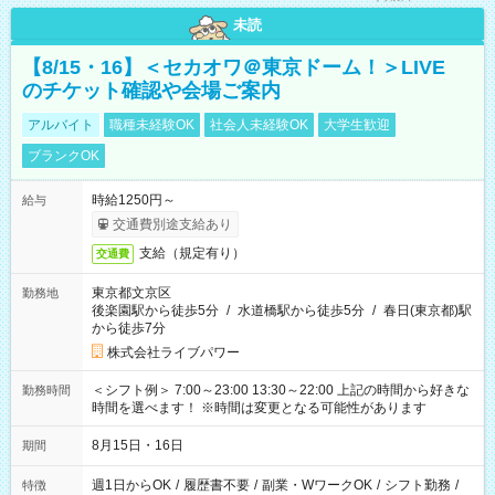
未読
【8/15・16】＜セカオワ＠東京ドーム！＞LIVE
のチケット確認や会場ご案内
アルバイト
職種未経験OK
社会人未経験OK
大学生歓迎
ブランクOK
時給1250円～
給与
交通費別途支給あり
支給（規定有り）
交通費
東京都文京区
勤務地
後楽園駅から徒歩5分
/
水道橋駅から徒歩5分
/
春日(東京都)駅
から徒歩7分
株式会社ライブパワー
＜シフト例＞ 7:00～23:00 13:30～22:00 上記の時間から好きな
勤務時間
時間を選べます！ ※時間は変更となる可能性があります
8月15日・16日
期間
週1日からOK
/
履歴書不要
/
副業・WワークOK
/
シフト勤務
/
特徴