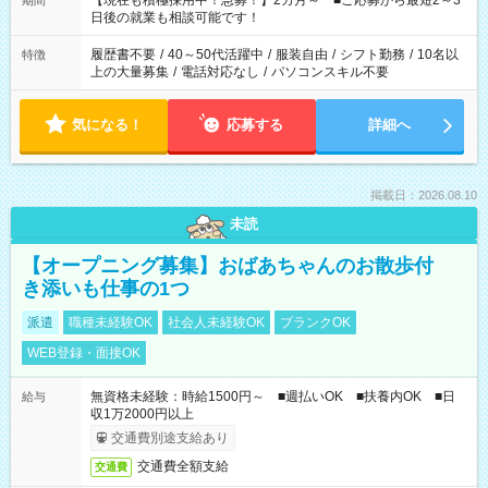
【現在も積極採用中！急募！】2カ月～ ■ご応募から最短2～3
期間
の方へ 今ご覧のお仕事で希望する勤務時間と、もう1つのお仕事
日後の就業も相談可能です！
の勤務時間。 合計で週40時間を超える場合は応募できません。
履歴書不要
/
40～50代活躍中
/
服装自由
/
シフト勤務
/
10名以
特徴
上の大量募集
/
電話対応なし
/
パソコンスキル不要
気になる！
応募する
詳細へ
掲載日：2026.08.10
未読
【オープニング募集】おばあちゃんのお散歩付
き添いも仕事の1つ
派遣
職種未経験OK
社会人未経験OK
ブランクOK
WEB登録・面接OK
無資格未経験：時給1500円～ ■週払いOK ■扶養内OK ■日
給与
収1万2000円以上
交通費別途支給あり
交通費全額支給
交通費