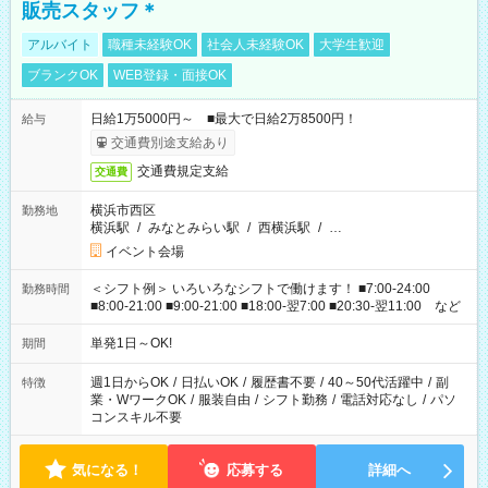
販売スタッフ＊
アルバイト
職種未経験OK
社会人未経験OK
大学生歓迎
ブランクOK
WEB登録・面接OK
日給1万5000円～ ■最大で日給2万8500円！
給与
交通費別途支給あり
交通費規定支給
交通費
横浜市西区
勤務地
横浜駅
/
みなとみらい駅
/
西横浜駅
/
…
イベント会場
＜シフト例＞ いろいろなシフトで働けます！ ■7:00-24:00
勤務時間
■8:00-21:00 ■9:00-21:00 ■18:00-翌7:00 ■20:30-翌11:00 など
単発1日～OK!
期間
週1日からOK
/
日払いOK
/
履歴書不要
/
40～50代活躍中
/
副
特徴
業・WワークOK
/
服装自由
/
シフト勤務
/
電話対応なし
/
パソ
コンスキル不要
気になる！
応募する
詳細へ