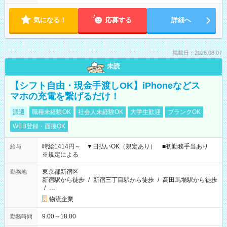
気になる！
応募する
詳細へ
掲載日：2026.08.07
未読
【シフト自由・現金手渡しOK】iPhoneなどス
マホの充電を繋げるだけ！
派遣
職種未経験OK
社会人未経験OK
大学生歓迎
ブランクOK
WEB登録・面接OK
時給1414円～ ▼日払いOK（規定あり） ■初勤務手当あり
給与
※規定による
東京都新宿区
勤務地
新宿駅から徒歩
/
新宿三丁目駅から徒歩
/
高田馬場駅から徒歩
/
…
物流企業
9:00～18:00
勤務時間