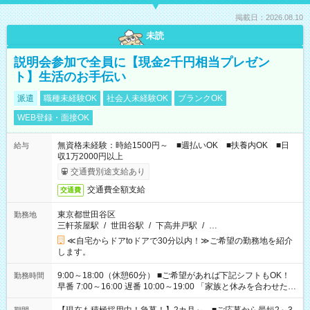
掲載日：2026.08.10
未読
説明会参加で全員に【現金2千円相当プレゼン
ト】生活のお手伝い
派遣
職種未経験OK
社会人未経験OK
ブランクOK
WEB登録・面接OK
無資格未経験：時給1500円～ ■週払いOK ■扶養内OK ■日
給与
収1万2000円以上
交通費別途支給あり
交通費全額支給
交通費
東京都世田谷区
勤務地
三軒茶屋駅
/
世田谷駅
/
下高井戸駅
/
…
≪自宅からドアtoドアで30分以内！≫ご希望の勤務地を紹介
します。
9:00～18:00（休憩60分） ■ご希望があれば下記シフトもOK！
勤務時間
早番 7:00～16:00 遅番 10:00～19:00 「家族と休みを合わせた
い」 「余裕を持って夕飯の準備がしたい」 「できれば残業はし
たくない」 など、ご希望を教えてくださいね。 ※Wワーク希望