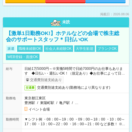
掲載日：2026.08.06
未読
【激単1日勤務OK!】ホテルなどの会場で株主総
会のサポートスタッフ＊日払いOK
派遣
職種未経験OK
社会人未経験OK
大学生歓迎
ブランクOK
WEB登録・面接OK
日給1万5000円～※実働5時間で日給7000円のお仕事もありま
給与
す ◆日払い・週払いOK！（規定あり）◆お仕事によって日給
も異なります
交通費別途支給あり
交通費別途支給あり(勤務地により異なります)
交通費
東京都江東区
勤務地
豊洲駅
/
東陽町駅
/
亀戸駅
/
…
イベント会場
▼シフト例 ・08：00～19：00 ・09：00～18：00 ・10：00～
勤務時間
17：00 ・13：00～22：00 ・16：00～21：00 など多数！ ※お
仕事により勤務時間が異なります