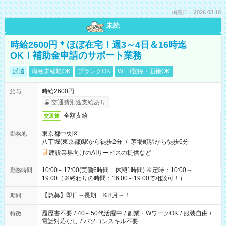
掲載日：2026.08.10
未読
時給2600円＊ほぼ在宅！週3～4日＆16時迄
OK！補助金申請のサポート業務
派遣
職種未経験OK
ブランクOK
WEB登録・面接OK
時給2600円
給与
交通費別途支給あり
全額支給
交通費
東京都中央区
勤務地
八丁堀(東京都)駅から徒歩2分
/
茅場町駅から徒歩6分
建設業界向けのAIサービスの提供など
10:00～17:00(実働6時間 休憩1時間) ※定時：10:00～
勤務時間
19:00（※終わりの時間：16:00～19:00で相談可！）
【急募】即日～長期 ※8月～！
期間
履歴書不要
/
40～50代活躍中
/
副業・WワークOK
/
服装自由
/
特徴
電話対応なし
/
パソコンスキル不要