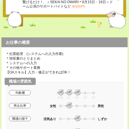
繋げるだけ！、＜SEKAI NO OWARI＊8月15日・16日＞ド
ーム公演のサポートバイトなど
(8/10UP!)
お仕事の概要
＊伝票処理 (システムへの入力作業)
＊領収書のとりまとめ
＊システムへの入力
＊その他サポート業務
【OAスキル】入力・修正ができればOK！
職場の雰囲気
年齢層
20代
30
40
50
60
男女比率
女性
男性
職場の様子
活気あり
しずか