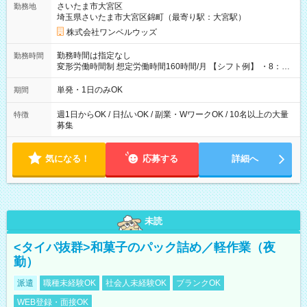
さいたま市大宮区
勤務地
埼玉県さいたま市大宮区錦町（最寄り駅：大宮駅）
株式会社ワンベルウッズ
勤務時間は指定なし
勤務時間
変形労働時間制 想定労働時間160時間/月 【シフト例】 ・8：00
～21：00
単発・1日のみOK
期間
週1日からOK / 日払いOK / 副業・WワークOK / 10名以上の大量
特徴
募集
気になる！
応募する
詳細へ
未読
<タイパ抜群>和菓子のパック詰め／軽作業（夜
勤）
派遣
職種未経験OK
社会人未経験OK
ブランクOK
WEB登録・面接OK