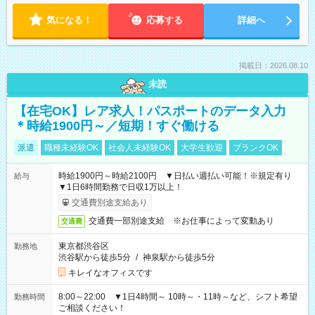
気になる！
応募する
詳細へ
掲載日：2026.08.10
未読
【在宅OK】レア求人！パスポートのデータ入力
＊時給1900円～／短期！すぐ働ける
派遣
職種未経験OK
社会人未経験OK
大学生歓迎
ブランクOK
時給1900円～時給2100円 ▼日払い週払い可能！※規定有り
給与
▼1日6時間勤務で日収1万以上！
交通費別途支給あり
交通費一部別途支給 ※お仕事によって変動あり
交通費
東京都渋谷区
勤務地
渋谷駅から徒歩5分
/
神泉駅から徒歩5分
キレイなオフィスです
8:00～22:00 ▼1日4時間～ 10時～・11時～など、シフト希望
勤務時間
ご相談ください！