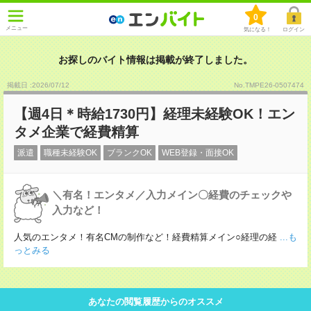
0
メニュー
気になる！
ログイン
お探しのバイト情報は掲載が終了しました。
掲載日 :2026
/
07
/
12
No.TMPE26-0507474
【週4日＊時給1730円】経理未経験OK！エン
タメ企業で経費精算
派遣
職種未経験OK
ブランクOK
WEB登録・面接OK
＼有名！エンタメ／入力メイン〇経費のチェックや
入力など！
人気のエンタメ！有名CMの制作など！経費精算メイン○経理の経
...も
っとみる
あなたの閲覧履歴からのオススメ