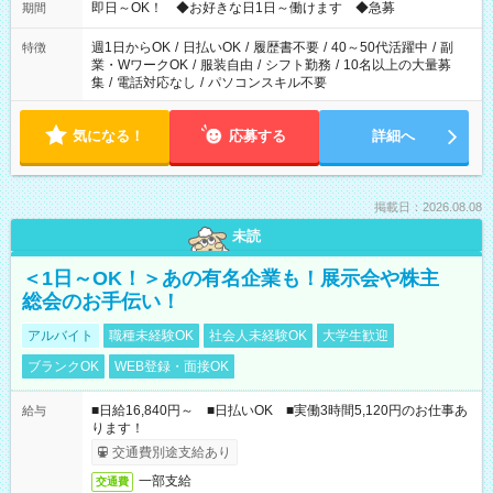
即日～OK！ ◆お好きな日1日～働けます ◆急募
期間
週1日からOK
/
日払いOK
/
履歴書不要
/
40～50代活躍中
/
副
特徴
業・WワークOK
/
服装自由
/
シフト勤務
/
10名以上の大量募
集
/
電話対応なし
/
パソコンスキル不要
気になる！
応募する
詳細へ
掲載日：2026.08.08
未読
＜1日～OK！＞あの有名企業も！展示会や株主
総会のお手伝い！
アルバイト
職種未経験OK
社会人未経験OK
大学生歓迎
ブランクOK
WEB登録・面接OK
■日給16,840円～ ■日払いOK ■実働3時間5,120円のお仕事あ
給与
ります！
交通費別途支給あり
一部支給
交通費