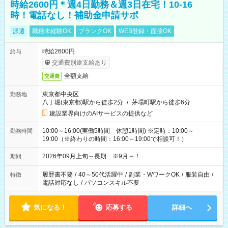
時給2600円＊週4日勤務＆週3日在宅！10-16
時！電話なし！補助金申請サポ
派遣
職種未経験OK
ブランクOK
WEB登録・面接OK
時給2600円
給与
交通費別途支給あり
全額支給
交通費
東京都中央区
勤務地
八丁堀(東京都)駅から徒歩2分
/
茅場町駅から徒歩6分
建設業界向けのAIサービスの提供など
10:00～16:00(実働5時間 休憩1時間) ※定時：10:00～
勤務時間
19:00（※終わりの時間：16:00～19:00で相談可！）
2026年09月上旬～長期 ※9月～！
期間
履歴書不要
/
40～50代活躍中
/
副業・WワークOK
/
服装自由
/
特徴
電話対応なし
/
パソコンスキル不要
気になる！
応募する
詳細へ