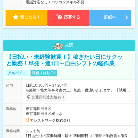
電話対応なし
/
パソコンスキル不要
気になる！
応募する
詳細へ
未読
【日払い・未経験歓迎！】稼ぎたい日にサクッ
と勤務！単発・週1日～自由シフトの軽作業
アルバイト
職種未経験OK
日給10,305円～37,204円
給与
※経験・能力等を考慮の上、加給・優遇いたします。 【試用期
間】試用期間なし
交通費別途支給あり
東京都世田谷区
勤務地
東京都世田谷区桜上水
アシストワーク株式会社
シフト制
勤務時間
1日あたりの実働時間：最大15時間/日 ＜1週間の勤務例＞週3回