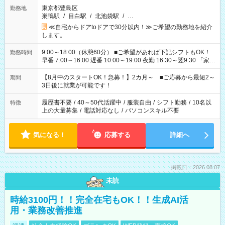
東京都豊島区
勤務地
巣鴨駅
/
目白駅
/
北池袋駅
/
…
≪自宅からドアtoドアで30分以内！≫ご希望の勤務地を紹介
します。
9:00～18:00（休憩60分） ■ご希望があれば下記シフトもOK！
勤務時間
早番 7:00～16:00 遅番 10:00～19:00 夜勤 16:30～翌9:30 「家族
と休みを合わせたい」 「余裕を持って夕飯の準備がしたい」
「できれば残業はしたくない」 など、ご希望を教えてください
【8月中のスタートOK！急募！】2カ月～ ■ご応募から最短2～
期間
ね。 ※Wワーク希望の方へ 今ご覧のお仕事で希望する勤務時間
3日後に就業が可能です！
と、もう1つのお仕事の勤務時間。 合計で週40時間を超える場
合は応募できません。
履歴書不要
/
40～50代活躍中
/
服装自由
/
シフト勤務
/
10名以
特徴
上の大量募集
/
電話対応なし
/
パソコンスキル不要
気になる！
応募する
詳細へ
掲載日：2026.08.07
未読
時給3100円！！完全在宅もOK！！生成AI活
用・業務改善推進