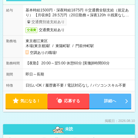
基本時給1500円・深夜時給1875円 ※交通費全額支給（規定あ
給与
り） 【月収例】28.5万円（20日勤務＋深夜120h ※残業なしの場
合）
交通費別途支給あり
交通費支給あり
交通費
東京都江東区
勤務地
木場(東京都)駅
/
東陽町駅
/
門前仲町駅
空調ありの職場!
【夜勤】 20:00～翌5:00 休憩60分 [実働]8時間00分
勤務時間
即日～長期
期間
日払いOK
/
履歴書不要
/
電話対応なし
/
パソコンスキル不要
特徴
気になる！
応募する
詳細へ
掲載日：2026.08.10
未読