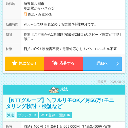
埼玉県八潮市
勤務地
草加駅からバス27分
物流・倉庫関係
9:00～17:30 ※表記のうち実働7時間30分です。
勤務時間
長期【ご応募から1週間以内(最短2日目)のスピード就業が可能】
期間
即日～
日払いOK
/
履歴書不要
/
電話対応なし
/
パソコンスキル不要
特徴
気になる！
応募する
詳細へ
掲載日：2026.08.09
未読
【NTTグループ】＼フルリモOK／月56万↑モニ
タリング検討・検証など
派遣
ブランクOK
WEB登録・面接OK
時給3,400円【月収例】約569,000円（時給3,400円×実働
給与