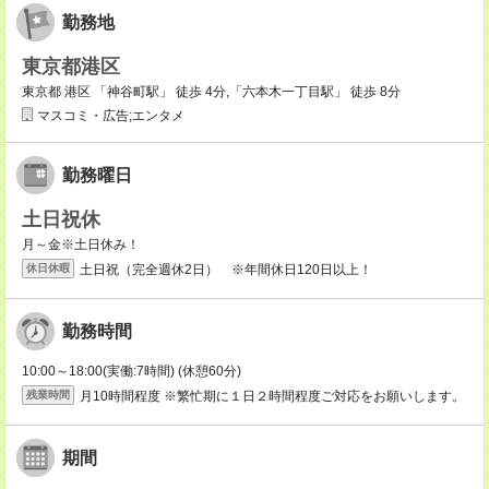
勤務地
東京都港区
東京都 港区 「神谷町駅」 徒歩 4分,「六本木一丁目駅」 徒歩 8分
マスコミ・広告;エンタメ
勤務曜日
土日祝休
月～金※土日休み！
土日祝（完全週休2日） ※年間休日120日以上！
休日休暇
勤務時間
10:00～18:00(実働:7時間) (休憩60分)
月10時間程度 ※繁忙期に１日２時間程度ご対応をお願いします。
残業時間
期間