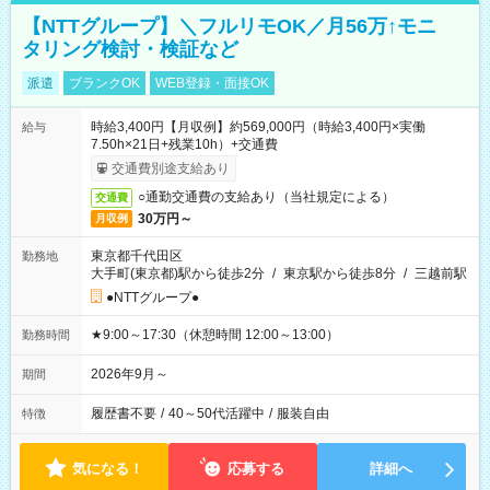
【NTTグループ】＼フルリモOK／月56万↑モニ
タリング検討・検証など
派遣
ブランクOK
WEB登録・面接OK
時給3,400円【月収例】約569,000円（時給3,400円×実働
給与
7.50h×21日+残業10h）+交通費
交通費別途支給あり
○通勤交通費の支給あり（当社規定による）
交通費
30万円～
月収例
東京都千代田区
勤務地
大手町(東京都)駅から徒歩2分
/
東京駅から徒歩8分
/
三越前駅
●NTTグループ●
★9:00～17:30（休憩時間 12:00～13:00）
勤務時間
2026年9月～
期間
履歴書不要
/
40～50代活躍中
/
服装自由
特徴
気になる！
応募する
詳細へ