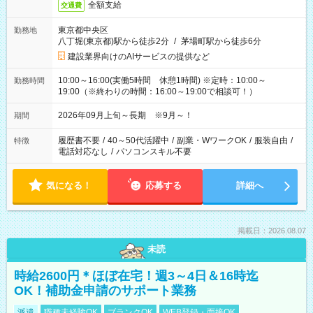
全額支給
交通費
東京都中央区
勤務地
八丁堀(東京都)駅から徒歩2分
/
茅場町駅から徒歩6分
建設業界向けのAIサービスの提供など
10:00～16:00(実働5時間 休憩1時間) ※定時：10:00～
勤務時間
19:00（※終わりの時間：16:00～19:00で相談可！）
2026年09月上旬～長期 ※9月～！
期間
履歴書不要
/
40～50代活躍中
/
副業・WワークOK
/
服装自由
/
特徴
電話対応なし
/
パソコンスキル不要
気になる！
応募する
詳細へ
掲載日：2026.08.07
未読
時給2600円＊ほぼ在宅！週3～4日＆16時迄
OK！補助金申請のサポート業務
派遣
職種未経験OK
ブランクOK
WEB登録・面接OK