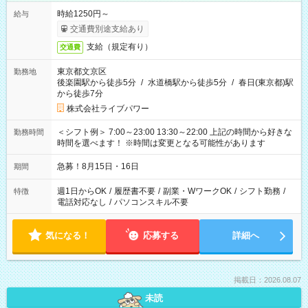
時給1250円～
給与
交通費別途支給あり
支給（規定有り）
交通費
東京都文京区
勤務地
後楽園駅から徒歩5分
/
水道橋駅から徒歩5分
/
春日(東京都)駅
から徒歩7分
株式会社ライブパワー
＜シフト例＞ 7:00～23:00 13:30～22:00 上記の時間から好きな
勤務時間
時間を選べます！ ※時間は変更となる可能性があります
急募！8月15日・16日
期間
週1日からOK
/
履歴書不要
/
副業・WワークOK
/
シフト勤務
/
特徴
電話対応なし
/
パソコンスキル不要
気になる！
応募する
詳細へ
掲載日：2026.08.07
未読