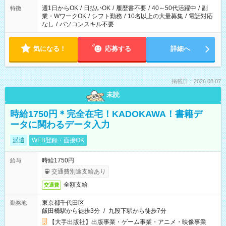
週1日からOK
/
日払いOK
/
履歴書不要
/
40～50代活躍中
/
副
特徴
業・WワークOK
/
シフト勤務
/
10名以上の大量募集
/
電話対応
なし
/
パソコンスキル不要
気になる！
応募する
詳細へ
掲載日：2026.08.07
未読
時給1750円＊完全在宅！KADOKAWA！書籍デ
ータに関わるデータ入力
派遣
WEB登録・面接OK
時給1750円
給与
交通費別途支給あり
全額支給
交通費
東京都千代田区
勤務地
飯田橋駅から徒歩3分
/
九段下駅から徒歩7分
【大手出版社】出版事業・ゲーム事業・アニメ・映像事業