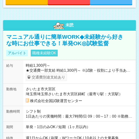
未読
マニュアル通りに簡単WORK◆未経験から好き
な時にお仕事できる！単発OK◎試験監督
アルバイト
職種未経験OK
時給1,300円～
給与
★交通費一部支給 時給1,300円～ ※試験・役割により手当あり
※勤務回数により昇給あり 【即給（前払い）オプションあ
交通費別途支給あり
り！】 希望される場合、勤務から1週間ほどで給与の一部を受け
取れます。 ※手数料418円がかかります。 【過去試験日の収入
さいたま市大宮区
勤務地
例】 ・河合塾模擬試験 8:30～17:30（休憩1時間） 時給1,300円
埼玉県埼玉県さいたま市大宮区錦町（最寄り駅：大宮駅）
×8時間＝日収10,400円＋交通費 ※当日の役割により時給＋100
円の場合あり ・国家試験 7:00～13:30（休憩なし） 時給1,300
株式会社全国試験運営センター
円（役割手当＋100円）×6時間＝日収8,400円＋交通費 【試用期
間】試用期間なし
シフト制
勤務時間
1日あたりの実働時間：最大7時間/日 09：00～17：00 ※勤務時
間は 試験により異なります。
単発・1日のみOK / 短期（1ヶ月以内）
期間
週1日からOK / 副業・WワークOK / 10名以上の大量募集
特徴