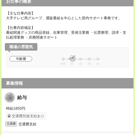
お仕事の概要
【主な仕事内容】
大手テレビ局グループ、通販番組を中心とした部内サポート事務です。
【仕事内容補足】
番組関連グッズの商品登録、在庫管理、受発注業務 ・伝票整理、請求・支
払処理業務 ・庶務関連サポート
職場の雰囲気
年齢層
20代
30
40
50
60
募集情報
給与
時給1850円
交通費別途支給あり
交通費支給
交通費