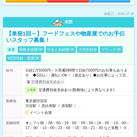
掲載日：2026.07.28
未読
【単発1回～】フードフェスや物産展でのお手伝
いスタッフ募集！
派遣
職種未経験OK
社会人未経験OK
大学生歓迎
ブランクOK
WEB登録・面接OK
日給1万5000円～※実働5時間で日給7000円のお仕事もありま
給与
す ◆日払い・週払いOK！（規定あり）◆お仕事によって日給
も異なります
交通費別途支給あり
交通費別途支給あり(勤務地により異なります)
交通費
東京都渋谷区
勤務地
渋谷駅
/
恵比寿駅
/
原宿駅
/
…
イベント会場
▼シフト例 ・08：00～19：00 ・09：00～18：00 ・10：00～
勤務時間
17：00 ・13：00～22：00 ・16：00～21：00 など多数！ ※お
仕事により勤務時間が異なります