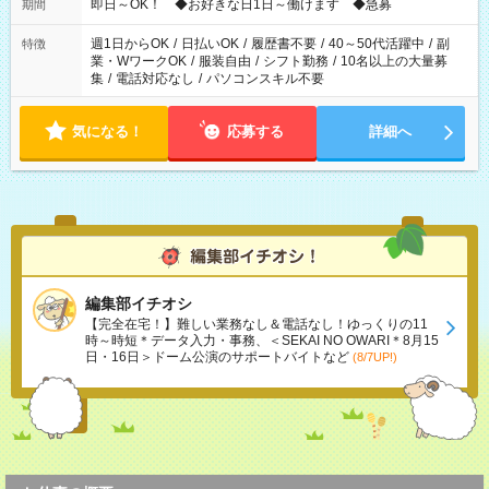
即日～OK！ ◆お好きな日1日～働けます ◆急募
期間
週1日からOK
/
日払いOK
/
履歴書不要
/
40～50代活躍中
/
副
特徴
業・WワークOK
/
服装自由
/
シフト勤務
/
10名以上の大量募
集
/
電話対応なし
/
パソコンスキル不要
気になる！
応募する
詳細へ
編集部イチオシ
【完全在宅！】難しい業務なし＆電話なし！ゆっくりの11
時～時短＊データ入力・事務、＜SEKAI NO OWARI＊8月15
日・16日＞ドーム公演のサポートバイトなど
(8/7UP!)