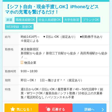
【シフト自由・現金手渡しOK】iPhoneなどス
マホの充電を繋げるだけ！
派遣
職種未経験OK
社会人未経験OK
大学生歓迎
ブランクOK
WEB登録・面接OK
時給1414円～ ▼日払いOK（規定あり） ■初勤務手当あり
給与
※規定による
東京都新宿区
勤務地
新宿駅から徒歩
/
新宿三丁目駅から徒歩
/
高田馬場駅から徒歩
/
…
物流企業
9:00～18:00
勤務時間
即日～OK！ 1日～働けます＾＾（規定あり）
期間
週1日からOK
/
日払いOK
/
履歴書不要
/
40～50代活躍中
/
副
特徴
業・WワークOK
/
服装自由
/
シフト勤務
/
10名以上の大量募
集
/
電話対応なし
/
パソコンスキル不要
気になる！
応募する
詳細へ