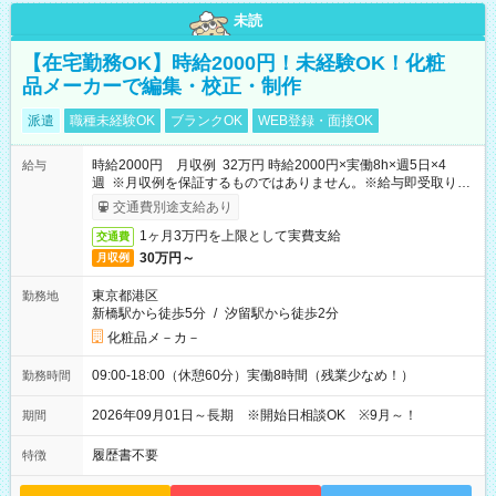
未読
【在宅勤務OK】時給2000円！未経験OK！化粧
品メーカーで編集・校正・制作
派遣
職種未経験OK
ブランクOK
WEB登録・面接OK
時給2000円 月収例 32万円 時給2000円×実働8h×週5日×4
給与
週 ※月収例を保証するものではありません。※給与即受取りサ
ービス利用可（利用条件有）
交通費別途支給あり
1ヶ月3万円を上限として実費支給
交通費
30万円～
月収例
東京都港区
勤務地
新橋駅から徒歩5分
/
汐留駅から徒歩2分
化粧品メ－カ－
09:00-18:00（休憩60分）実働8時間（残業少なめ！）
勤務時間
2026年09月01日～長期 ※開始日相談OK ※9月～！
期間
履歴書不要
特徴