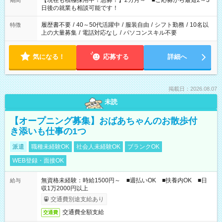
【現在も積極採用中！急募！】2カ月～ ■ご応募から最短2～3
期間
の方へ 今ご覧のお仕事で希望する勤務時間と、もう1つのお仕事
日後の就業も相談可能です！
の勤務時間。 合計で週40時間を超える場合は応募できません。
履歴書不要
/
40～50代活躍中
/
服装自由
/
シフト勤務
/
10名以
特徴
上の大量募集
/
電話対応なし
/
パソコンスキル不要
気になる！
応募する
詳細へ
掲載日：2026.08.07
未読
【オープニング募集】おばあちゃんのお散歩付
き添いも仕事の1つ
派遣
職種未経験OK
社会人未経験OK
ブランクOK
WEB登録・面接OK
無資格未経験：時給1500円～ ■週払いOK ■扶養内OK ■日
給与
収1万2000円以上
交通費別途支給あり
交通費全額支給
交通費