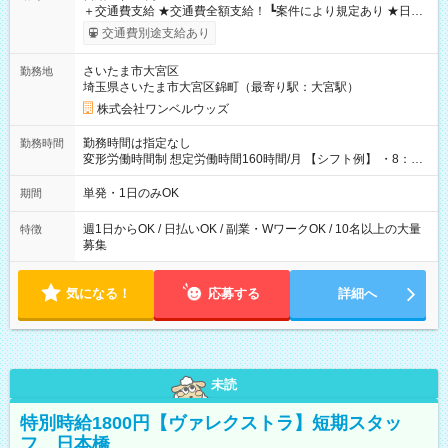
＋交通費支給 ★交通費全額支給！ ┗案件により規定あり ★日払
いOK！（規定あり） ┗働いたその日に現金GET♪ お仕事後はコ
交通費別途支給あり
ンビニATMから 日払い分を引き落とせます！ 【試用期間】試
用期間なし
さいたま市大宮区
勤務地
埼玉県さいたま市大宮区錦町（最寄り駅：大宮駅）
株式会社ワンベルウッズ
勤務時間は指定なし
勤務時間
変形労働時間制 想定労働時間160時間/月 【シフト例】 ・8：00
～21：00
単発・1日のみOK
期間
週1日からOK / 日払いOK / 副業・WワークOK / 10名以上の大量
特徴
募集
気になる！
応募する
詳細へ
未読
特別時給1800円【ヴァレクストラ】短期スタッ
フ 日本橋