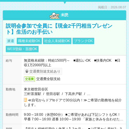
掲載日：2026.08.07
未読
説明会参加で全員に【現金2千円相当プレゼン
ト】生活のお手伝い
派遣
職種未経験OK
社会人未経験OK
ブランクOK
WEB登録・面接OK
無資格未経験：時給1500円～ ■週払いOK ■扶養内OK ■日
給与
収1万2000円以上
交通費別途支給あり
交通費全額支給
交通費
東京都世田谷区
勤務地
三軒茶屋駅
/
世田谷駅
/
下高井戸駅
/
…
≪自宅からドアtoドアで30分以内！≫ご希望の勤務地を紹介
します。
9:00～18:00（休憩60分） ■ご希望があれば下記シフトもOK！
勤務時間
早番 7:00～16:00 遅番 10:00～19:00 「家族と休みを合わせた
い」 「余裕を持って夕飯の準備がしたい」 「できれば残業はし
たくない」 など、ご希望を教えてくださいね。 ※Wワーク希望