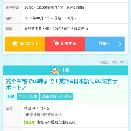
10:00～18:00(実働7時間 休憩1時間)
勤務時間
2026年08月下旬～長期 ※8月～！
期間
履歴書不要
/
40～50代活躍中
/
服装自由
特徴
気になる！
応募する
詳細へ
掲載日：2026.08.05
未読
完全在宅で16時まで！英語&日本語＼EC運営サ
ポート／
派遣
ブランクOK
WEB登録・面接OK
時給2450円＋交
給与
交通費別途支給あり
出社時の通勤交通費支給
交通費