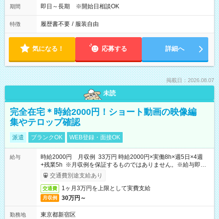
即日～長期 ※開始日相談OK
期間
履歴書不要
/
服装自由
特徴
気になる！
応募する
詳細へ
掲載日：2026.08.07
未読
完全在宅＊時給2000円！ショート動画の映像編
集やテロップ確認
派遣
ブランクOK
WEB登録・面接OK
時給2000円 月収例 33万円 時給2000円×実働8h×週5日×4週
給与
+残業5h ※月収例を保証するものではありません。※給与即受
取りサービス利用可（利用条件有）
交通費別途支給あり
1ヶ月3万円を上限として実費支給
交通費
30万円～
月収例
東京都新宿区
勤務地