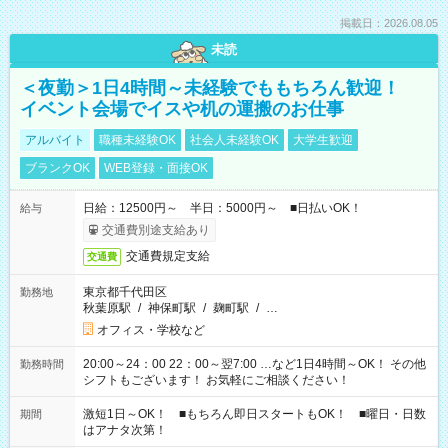
掲載日：2026.08.05
未読
＜夜勤＞1日4時間～未経験でももちろん歓迎！
イベント会場でイスや机の運搬のお仕事
アルバイト
職種未経験OK
社会人未経験OK
大学生歓迎
ブランクOK
WEB登録・面接OK
日給：12500円～ 半日：5000円～ ■日払いOK！
給与
交通費別途支給あり
交通費規定支給
交通費
東京都千代田区
勤務地
秋葉原駅
/
神保町駅
/
麹町駅
/
…
オフィス・学校など
20:00～24：00 22：00～翌7:00 …など1日4時間～OK！ その他
勤務時間
シフトもございます！ お気軽にご相談ください！
激短1日～OK！ ■もちろん即日スタートもOK！ ■曜日・日数
期間
はアナタ次第！