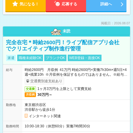
気になる！
応募する
詳細へ
掲載日：2026.08.07
未読
完全在宅＊時給2600円！ライブ配信アプリ会社
でクリエイティブ制作進行管理
派遣
職種未経験OK
ブランクOK
WEB登録・面接OK
時給2600円 月収例 41万円 時給2600円×実働7h30m×週5日×4
給与
週+残業10h ※月収例を保証するものではありません。※給与即
受取りサービス利用可（利用条件有）
交通費別途支給あり
1ヶ月3万円を上限として実費支給
交通費
30万円～
月収例
東京都渋谷区
勤務地
渋谷駅から徒歩1分
インターネット関連
10:00-18:30（休憩60分）実働7時間30分
勤務時間