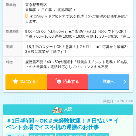
東京都豊島区
勤務地
巣鴨駅
/
目白駅
/
北池袋駅
/
…
≪自宅からドアtoドアで30分以内！≫ご希望の勤務地を紹介
します。
9:00～18:00（休憩60分） ■ご希望があれば下記シフトもOK！
勤務時間
早番 7:00～16:00 遅番 10:00～19:00 夜勤 16:30～翌9:30 「家族
と休みを合わせたい」 「余裕を持って夕飯の準備がしたい」
「できれば残業はしたくない」 など、ご希望を教えてください
【8月中のスタートOK！急募！】2カ月～ ■ご応募から最短2～
期間
ね。 ※Wワーク希望の方へ 今ご覧のお仕事で希望する勤務時間
3日後に就業が可能です！
と、もう1つのお仕事の勤務時間。 合計で週40時間を超える場
合は応募できません。
履歴書不要
/
40～50代活躍中
/
服装自由
/
シフト勤務
/
10名以
特徴
上の大量募集
/
電話対応なし
/
パソコンスキル不要
気になる！
応募する
詳細へ
掲載日：2026.08.06
未読
＃1日4時間～OK＃未経験歓迎！＃日払い＊イ
ベント会場でイスや机の運搬のお仕事