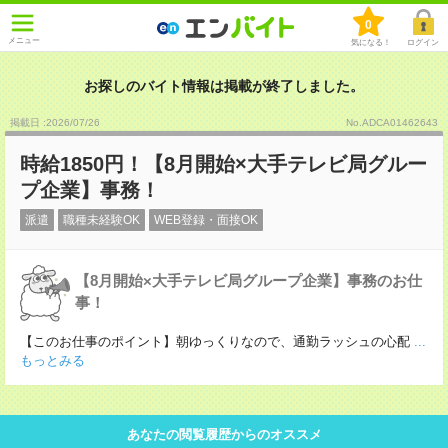
0
メニュー
気になる！
ログイン
お探しのバイト情報は掲載が終了しました。
掲載日 :2026
/
07
/
26
No.ADCA01462643
時給1850円！【8月開始×大手テレビ局グルー
プ企業】事務！
派遣
職種未経験OK
WEB登録・面接OK
【8月開始×大手テレビ局グループ企業】事務のお仕
事！
【このお仕事のポイント】朝ゆっくりなので、通勤ラッシュの心配
...
もっとみる
あなたの閲覧履歴からのオススメ