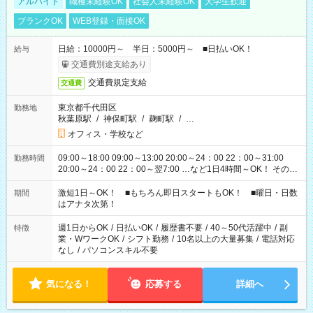
アルバイト
職種未経験OK
社会人未経験OK
大学生歓迎
ブランクOK
WEB登録・面接OK
日給：10000円～ 半日：5000円～ ■日払いOK！
給与
交通費別途支給あり
交通費規定支給
交通費
東京都千代田区
勤務地
秋葉原駅
/
神保町駅
/
麹町駅
/
…
オフィス・学校など
09:00～18:00 09:00～13:00 20:00～24：00 22：00～31:00
勤務時間
20:00～24：00 22：00～翌7:00 …など1日4時間～OK！ その他
シフトもございます！ お気軽にご相談ください！
激短1日～OK！ ■もちろん即日スタートもOK！ ■曜日・日数
期間
はアナタ次第！
週1日からOK
/
日払いOK
/
履歴書不要
/
40～50代活躍中
/
副
特徴
業・WワークOK
/
シフト勤務
/
10名以上の大量募集
/
電話対応
なし
/
パソコンスキル不要
気になる！
応募する
詳細へ