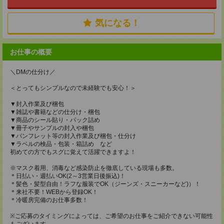
気になる！
お仕事の概要
＼DMの仕分け／
＜とってもシンプルなので未経験でも安心！＞
▼封入作業及び梱包
▼雑誌や書籍などの仕分け・梱包
▼商品のシール貼り・パック詰め
▼冊子やサンプルの封入や梱包
▼パンフレット等の封入作業及び梱包・仕分け
▼ラベルの検品・包装・箱詰め など
初めての方でもスグに覚えて活躍できますよ！
※マスク着用、消毒など感染防止を徹底している現場も多数。
＊日払い・週払いOK(2～3営業日後振込)！
＊髪色・髪型自由！ラフな服装でOK（ジーンズ・スニーカーなど)）！
＊来社不要！WEBから登録OK！
＊冷暖房完備のお仕事多数！
※ご応募のタイミングによっては、ご希望のお仕事をご紹介できない可能性