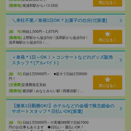
気になる！
[勤務地]
南浦和駅からバス19分
＼来社不要／単発1日OK＊お菓子の仕分け[派遣]
[給 与]
時給1,500円～1,875円
[勤務地]
上野駅から徒歩5分
/
浅草駅から徒歩5分
/
気になる！
浅草橋駅から徒歩5分
/
…
＜単発＊1日～OK！＞コンサートなどのグッズ販売
スタッフ＊[アルバイト]
[給 与]
日給1万5000円～ ■最大で日給2万8500
円！
[交通費]
交通費規定支給
気になる！
[勤務地]
横浜駅
/
みなとみらい駅
/
西横浜駅
/
…
【激単1日勤務OK!】ホテルなどの会場で株主総会の
サポートスタッフ＊日払いOK[派遣]
[給 与]
日給1万5000円～※実働5時間で日給7000
円のお仕事もあります ◆日払い・週払いOK！