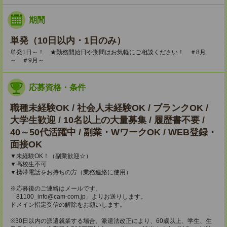
期間
単発（10日以内・1日のみ）
単発1日～！ ★勤務開始日や期間はお気軽にご相談ください！ ＃8月
～ ＃9月～
応募資格・条件
職種未経験OK / 社会人未経験OK / ブランクOK /
大学生歓迎 / 10名以上の大量募集 / 履歴書不要 /
40～50代活躍中 / 副業・WワークOK / WEB登録・
面接OK
▼未経験OK！（副業歓迎☆）
▼高校生不可
▼携帯電話をお持ちの方（業務連絡に使用）
※応募後のご連絡はメールです。
「81100_info@cam-com.jp」よりお送りします。
ドメイン指定受信の解除をお願いします。
※30日以内の派遣就業する場合、派遣法改正により、60歳以上、学生、生