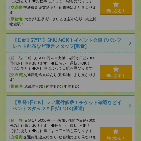
（規定あり）◆お仕事によって日給も異なります
[交通費]
交通費別途支給あり(勤務地により異なりま
気になる！
す)
[勤務地]
大宮(埼玉県)駅
/
さいたま新都心駅
/
鉄道博
物館駅
/
…
【日給1.5万円】5h以内OK！イベント会場でパンフ
レット配布など運営スタッフ[派遣]
[給 与]
日給1万5000円～※実働5時間で日給7000
円のお仕事もあります ◆日払い・週払いOK！
（規定あり）◆お仕事によって日給も異なります
[交通費]
交通費別途支給あり(勤務地により異なりま
気になる！
す)
[勤務地]
武蔵浦和駅
/
南浦和駅
/
中浦和駅
【単発1日OK】レア案件多数！チケット確認などイ
ベントスタッフ＊日払いOK[派遣]
[給 与]
日給1万5000円～※実働5時間で日給7000
円のお仕事もあります ◆日払い・週払いOK！
（規定あり）◆お仕事によって日給も異なります
[交通費]
交通費別途支給あり(勤務地により異なりま
気になる！