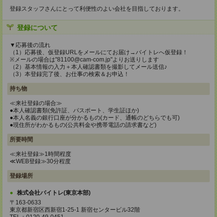
登録スタッフさんにとって利便性のよい会社を目指しております。
登録について
▼応募後の流れ
（1）応募後、仮登録URLをメールにてお届け→バイトレへ仮登録！
※メールの場合は"81100@cam-com.jp"よりお送りします
（2）基本情報の入力＋本人確認書類を撮影してメール送信♪
（3）本登録完了後、お仕事の検索＆お申込！
持ち物
≪来社登録の場合≫
●本人確認書類(免許証、パスポート、学生証ほか)
●本人名義の銀行口座が分かるもの(カード、通帳のどちらでも可)
●現住所がわかるもの(公共料金や携帯電話の請求書など)
所要時間
≪来社登録≫1時間程度
≪WEB登録≫30分程度
登録場所
株式会社バイトレ(東京本部)
〒163-0633
東京都新宿区西新宿1-25-1 新宿センタービル32階