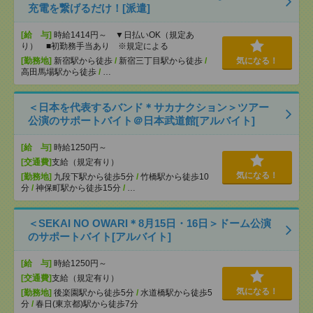
充電を繋げるだけ！[派遣]
[給 与]
時給1414円～ ▼日払いOK（規定あ
り） ■初勤務手当あり ※規定による
[勤務地]
新宿駅から徒歩
/
新宿三丁目駅から徒歩
/
気になる！
高田馬場駅から徒歩
/
…
＜日本を代表するバンド＊サカナクション＞ツアー
公演のサポートバイト＠日本武道館[アルバイト]
[給 与]
時給1250円～
[交通費]
支給（規定有り）
気になる！
[勤務地]
九段下駅から徒歩5分
/
竹橋駅から徒歩10
分
/
神保町駅から徒歩15分
/
…
＜SEKAI NO OWARI＊8月15日・16日＞ドーム公演
のサポートバイト[アルバイト]
[給 与]
時給1250円～
[交通費]
支給（規定有り）
気になる！
[勤務地]
後楽園駅から徒歩5分
/
水道橋駅から徒歩5
分
/
春日(東京都)駅から徒歩7分