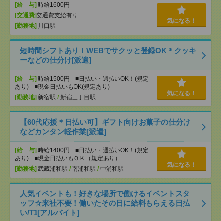
[給 与]
時給1600円
[交通費]
交通費支給有り
気になる！
[勤務地]
川口駅
短時間シフトあり！WEBでサクッと登録OK＊クッキ
ーなどの仕分け[派遣]
[給 与]
時給1500円 ■日払い・週払いOK！(規定
あり) ■現金日払いもOK(規定あり)
気になる！
[勤務地]
新宿駅
/
新宿三丁目駅
【60代応援＊日払い可】ギフト向けお菓子の仕分け
などカンタン軽作業[派遣]
[給 与]
時給1400円 ■日払い・週払いOK！(規定
あり) ■現金日払いもＯＫ（規定あり）
気になる！
[勤務地]
武蔵浦和駅
/
南浦和駅
/
中浦和駅
人気イベントも！好きな場所で働けるイベントスタ
ッフ☆来社不要！働いたその日に給料もらえる日払
い/T1[アルバイト]