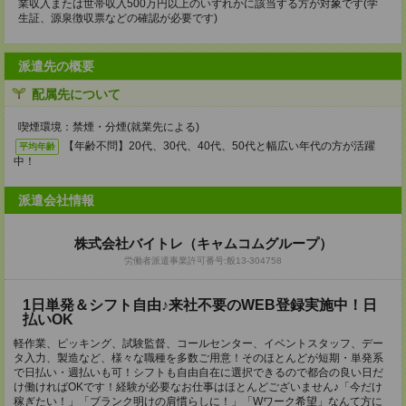
業収入または世帯収入500万円以上のいずれかに該当する方が対象です(学
生証、源泉徴収票などの確認が必要です)
派遣先の概要
配属先について
喫煙環境：禁煙・分煙(就業先による)
【年齢不問】20代、30代、40代、50代と幅広い年代の方が活躍
平均年齢
中！
派遣会社情報
株式会社バイトレ（キャムコムグループ）
労働者派遣事業許可番号:般13-304758
1日単発＆シフト自由♪来社不要のWEB登録実施中！日
払いOK
軽作業、ピッキング、試験監督、コールセンター、イベントスタッフ、デー
タ入力、製造など、様々な職種を多数ご用意！そのほとんどが短期・単発系
で日払い・週払いも可！シフトも自由自在に選択できるので都合の良い日だ
け働ければOKです！経験が必要なお仕事はほとんどございません♪「今だけ
稼ぎたい！」「ブランク明けの肩慣らしに！」「Wワーク希望」なんて方に