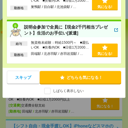
あなたの閲覧履歴からの
いOK ■扶養内OK ■日収1万2000円
以上
おすすめ
巣鴨駅 / 目白駅 / 北池袋駅 / …
気になる!
勤務地
説明会参加で全員に【現金2千円相当プレゼ
【オープニング募集】おばあちゃんのお散歩付き添
ント】生活のお手伝い[派遣]
いも仕事の1つ[派遣]
無資格未経験：時給1500円～ ■週払
給与
いOK ■扶養内OK ■日収1万2000円
[給 与]
無資格未経験：時給1500円～ ■週払い
OK ■扶養内OK ■日収1万2000円以上
以上
田端駅 / 北赤羽駅 / 赤羽岩淵駅 / …
気になる!
勤務地
[交通費]
交通費全額支給
気になる！
[勤務地]
巣鴨駅
/
目白駅
/
北池袋駅
/
…
スキップ
どちらも気になる！
説明会参加で全員に【現金2千円相当プレゼント】生
活のお手伝い[派遣]
しばらく表示しない
[給 与]
無資格未経験：時給1500円～ ■週払い
OK ■扶養内OK ■日収1万2000円以上
[交通費]
交通費全額支給
気になる！
[勤務地]
田端駅
/
北赤羽駅
/
赤羽岩淵駅
/
…
【シフト自由・現金手渡しOK】iPhoneなどスマホの