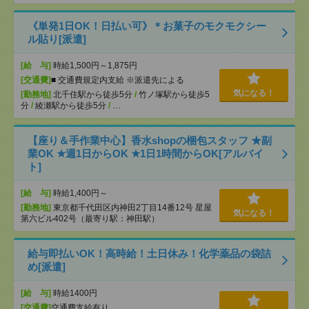
《単発1日OK！日払い可》＊お菓子のモクモクシー
ル貼り[派遣]
[給 与]
時給1,500円～1,875円
[交通費]
■ 交通費規定内支給 ※派遣先による
気になる！
[勤務地]
北千住駅から徒歩5分
/
竹ノ塚駅から徒歩5
分
/
綾瀬駅から徒歩5分
/
…
【座り＆手作業中心】香水shopの梱包スタッフ ★副
業OK ★週1日からOK ★1日1時間からOK[アルバイ
ト]
[給 与]
時給1,400円～
[勤務地]
東京都千代田区内神田2丁目14番12号 星屋
気になる！
第六ビル402号（最寄り駅：神田駅）
給与即払いOK！高時給！土日休み！化学薬品の袋詰
め[派遣]
[給 与]
時給1400円
[交通費]
交通費支給有り