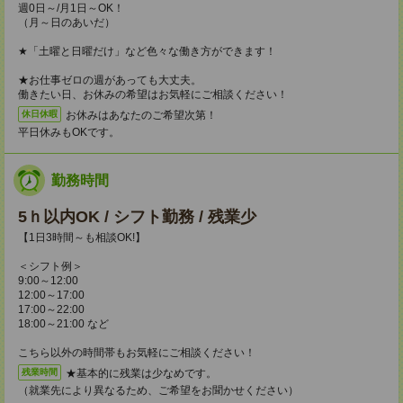
週0日～/月1日～OK！
（月～日のあいだ）
★「土曜と日曜だけ」など色々な働き方ができます！
★お仕事ゼロの週があっても大丈夫。
働きたい日、お休みの希望はお気軽にご相談ください！
お休みはあなたのご希望次第！
休日休暇
平日休みもOKです。
勤務時間
5ｈ以内OK / シフト勤務 / 残業少
【1日3時間～も相談OK!】
＜シフト例＞
9:00～12:00
12:00～17:00
17:00～22:00
18:00～21:00 など
こちら以外の時間帯もお気軽にご相談ください！
★基本的に残業は少なめです。
残業時間
（就業先により異なるため、ご希望をお聞かせください）