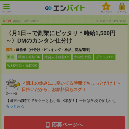
0
メニュー
気になる！
ログイン
NEW
掲載日 :2026
/
08
/
08
No.BAIT8110429GT10
〈月1日～で副業にピッタリ＊時給1,500円
～〉DMのカンタン仕分け
職種：
軽作業（仕分け・ピッキング・検品、商品管理）
派遣
職種未経験OK
社会人未経験OK
大学生歓迎
ブランクOK
WEB登録・面接OK
＜週末の休みに…空いてる時間でちょっとだけ！＞
日払いだから、お給料日もスグ！
【週末×短時間でサクッとお小遣い稼ぎ！】平日は学校で忙しいし
...
もっとみる
応募ページへ