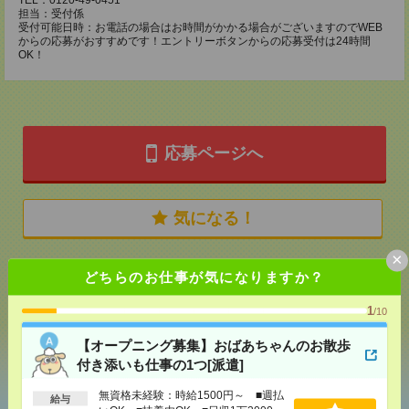
TEL：0120-49-0451
担当：受付係
受付可能日時：お電話の場合はお時間がかかる場合がございますのでWEB
からの応募がおすすめです！エントリーボタンからの応募受付は24時間
OK！
応募ページへ
気になる！
×
どちらのお仕事が気になりますか？
メール
LINE
で送る
で送る
1
/10
シェア
ツイート
ブックマーク
【オープニング募集】おばあちゃんのお散歩
付き添いも仕事の1つ[派遣]
無資格未経験：時給1500円～ ■週払
給与