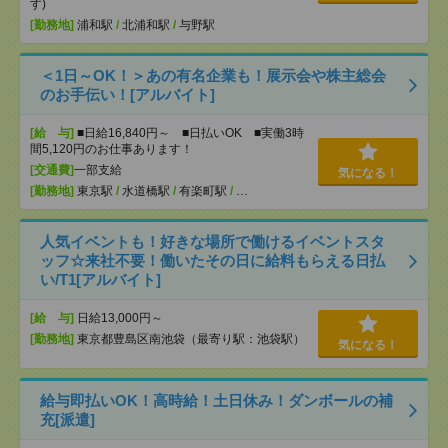
す)
[勤務地]
浦和駅
/
北浦和駅
/
与野駅
＜1日～OK！＞あの有名企業も！展示会や株主総会
のお手伝い！[アルバイト]
[給 与]
■日給16,840円～ ■日払いOK ■実働3時
間5,120円のお仕事あります！
[交通費]
一部支給
気になる！
[勤務地]
東京駅
/
水道橋駅
/
有楽町駅
/
…
人気イベントも！好きな場所で働けるイベントスタ
ッフ☆来社不要！働いたその日に給料もらえる日払
い/T1[アルバイト]
[給 与]
日給13,000円～
[勤務地]
東京都豊島区南池袋（最寄り駅：池袋駅）
気になる！
給与即払いOK！高時給！土日休み！ダンボールの補
充[派遣]