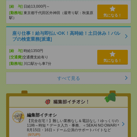
[給 与]
日給13,000円～
[勤務地]
東京都千代田区外神田（最寄り駅：秋葉原
気になる！
駅）
座り仕事！給与即払いOK！高時給！土日休み！バル
ブの検査業務[派遣]
[給 与]
時給1350円
[交通費]
交通費支給有り
気になる！
[勤務地]
川口駅から車7分
すべて見る
編集部イチオシ
【完全在宅！】難しい業務なし＆電話なし！ゆっくりの
11時～時短＊データ入力・事務、＜SEKAI NO OWARI＊
8月15日・16日＞ドーム公演のサポートバイトなど
(8/7UP!)