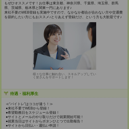
もぜひオススメです！お仕事は東京都、神奈川県、千葉県、埼玉県、群馬
県、茨城県、栃木県と関東一円にあります♪
来社不要のWEB登録も実施中ですので、なかなか都合が合わない方や交通費
を節約したい方にもおススメ♪とりあえず登録だけ、という方も大歓迎です♪
様々な仕事に触れ合い、スキルアップしてい
く皆さんをサポートします！
待遇・福利厚生
≪“バイトレ”はココが違う！≫
●来社不要でWEBから登録！
●希望勤務日をスケジュール登録！
●サイトとメールのやり取りだけで就業開始可能！
●就業当日はサイトからボタンひとつで出勤報告！
●サイトから日払い・週払い申請！