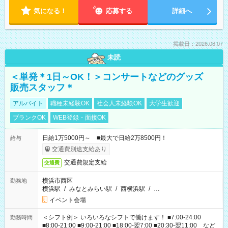
気になる！
応募する
詳細へ
掲載日：2026.08.07
未読
＜単発＊1日～OK！＞コンサートなどのグッズ
販売スタッフ＊
アルバイト
職種未経験OK
社会人未経験OK
大学生歓迎
ブランクOK
WEB登録・面接OK
日給1万5000円～ ■最大で日給2万8500円！
給与
交通費別途支給あり
交通費規定支給
交通費
横浜市西区
勤務地
横浜駅
/
みなとみらい駅
/
西横浜駅
/
…
イベント会場
＜シフト例＞ いろいろなシフトで働けます！ ■7:00-24:00
勤務時間
■8:00-21:00 ■9:00-21:00 ■18:00-翌7:00 ■20:30-翌11:00 など