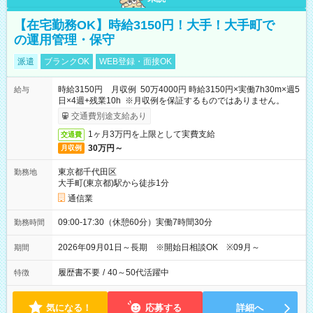
【在宅勤務OK】時給3150円！大手！大手町で
の運用管理・保守
派遣
ブランクOK
WEB登録・面接OK
時給3150円 月収例 50万4000円 時給3150円×実働7h30m×週5
給与
日×4週+残業10h ※月収例を保証するものではありません。
交通費別途支給あり
1ヶ月3万円を上限として実費支給
交通費
30万円～
月収例
東京都千代田区
勤務地
大手町(東京都)駅から徒歩1分
通信業
09:00-17:30（休憩60分）実働7時間30分
勤務時間
2026年09月01日～長期 ※開始日相談OK ※09月～
期間
履歴書不要
/
40～50代活躍中
特徴
気になる！
応募する
詳細へ