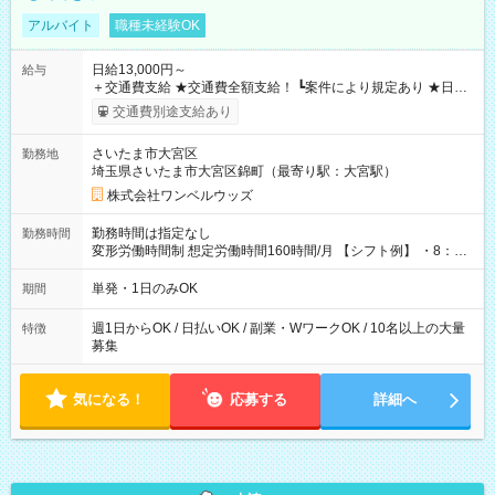
アルバイト
職種未経験OK
日給13,000円～
給与
＋交通費支給 ★交通費全額支給！ ┗案件により規定あり ★日払
いOK！（規定あり） ┗働いたその日に現金GET♪ お仕事後はコ
交通費別途支給あり
ンビニATMから 日払い分を引き落とせます！ 【試用期間】試
用期間なし
さいたま市大宮区
勤務地
埼玉県さいたま市大宮区錦町（最寄り駅：大宮駅）
株式会社ワンベルウッズ
勤務時間は指定なし
勤務時間
変形労働時間制 想定労働時間160時間/月 【シフト例】 ・8：00
～21：00
単発・1日のみOK
期間
週1日からOK / 日払いOK / 副業・WワークOK / 10名以上の大量
特徴
募集
気になる！
応募する
詳細へ