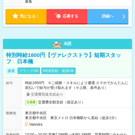
募集
気になる！
応募する
詳細へ
未読
特別時給1800円【ヴァレクストラ】短期スタッ
フ 日本橋
派遣
ブランクOK
WEB登録・面接OK
時給1800円 ※ご経験・スキルにより優遇 スマホでかんたんに
給与
前払いで給与が受け取れます（※上限、条件あり）
交通費別途支給あり
交通費全額支給（規定あり）
交通費
東京都中央区
勤務地
東京都中央区 東京メトロ 日本橋駅から直結（徒歩1分）
Valextra
10:00～20:00 実働7.5時間／休憩1.5時間 営業時間に合わせた
勤務時間