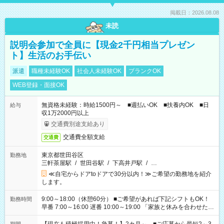
掲載日：2026.08.08
未読
説明会参加で全員に【現金2千円相当プレゼン
ト】生活のお手伝い
派遣
職種未経験OK
社会人未経験OK
ブランクOK
WEB登録・面接OK
無資格未経験：時給1500円～ ■週払いOK ■扶養内OK ■日
給与
収1万2000円以上
交通費別途支給あり
交通費全額支給
交通費
東京都世田谷区
勤務地
三軒茶屋駅
/
世田谷駅
/
下高井戸駅
/
…
≪自宅からドアtoドアで30分以内！≫ご希望の勤務地を紹介
します。
9:00～18:00（休憩60分） ■ご希望があれば下記シフトもOK！
勤務時間
早番 7:00～16:00 遅番 10:00～19:00 「家族と休みを合わせた
い」 「余裕を持って夕飯の準備がしたい」 「できれば残業はし
たくない」 など、ご希望を教えてくださいね。 ※Wワーク希望