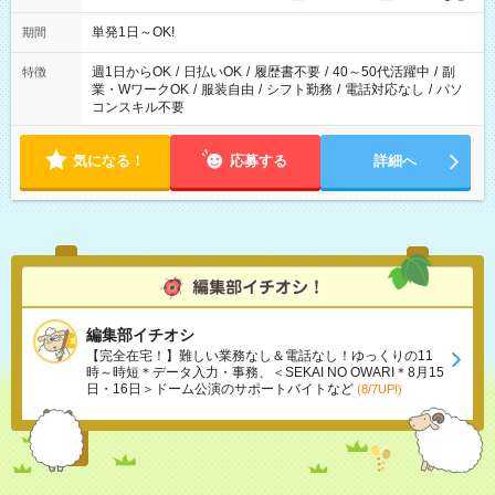
単発1日～OK!
期間
週1日からOK
/
日払いOK
/
履歴書不要
/
40～50代活躍中
/
副
特徴
業・WワークOK
/
服装自由
/
シフト勤務
/
電話対応なし
/
パソ
コンスキル不要
気になる！
応募する
詳細へ
編集部イチオシ
【完全在宅！】難しい業務なし＆電話なし！ゆっくりの11
時～時短＊データ入力・事務、＜SEKAI NO OWARI＊8月15
日・16日＞ドーム公演のサポートバイトなど
(8/7UP!)