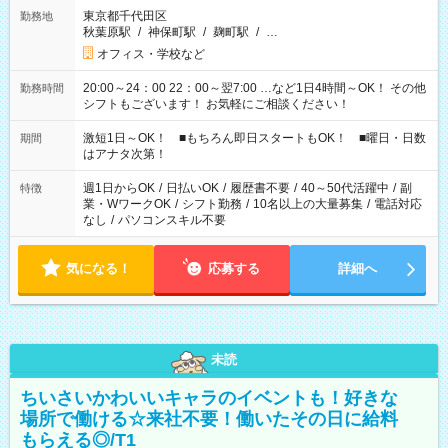
東京都千代田区
勤務地
秋葉原駅
/
神保町駅
/
麹町駅
/
…
オフィス・学校など
20:00～24：00 22：00～翌7:00 …など1日4時間～OK！ その他
勤務時間
シフトもございます！ お気軽にご相談ください！
激短1日～OK！ ■もちろん即日スタートもOK！ ■曜日・日数
期間
はアナタ次第！
週1日からOK
/
日払いOK
/
履歴書不要
/
40～50代活躍中
/
副
特徴
業・WワークOK
/
シフト勤務
/
10名以上の大量募集
/
電話対応
なし
/
パソコンスキル不要
気になる！
応募する
詳細へ
未読
ちいさいかわいいキャラのイベントも！好きな
場所で働ける☆来社不要！働いたその日に給料
もらえる◎/T1