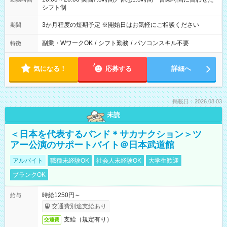
シフト制
3か月程度の短期予定 ※開始日はお気軽にご相談ください
期間
副業・WワークOK
/
シフト勤務
/
パソコンスキル不要
特徴
気になる！
応募する
詳細へ
掲載日：2026.08.03
未読
＜日本を代表するバンド＊サカナクション＞ツ
アー公演のサポートバイト＠日本武道館
アルバイト
職種未経験OK
社会人未経験OK
大学生歓迎
ブランクOK
時給1250円～
給与
交通費別途支給あり
支給（規定有り）
交通費