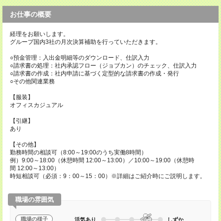
お仕事の概要
経理をお願いします。
グループ国内3社の月次決算補助を行っていただきます。
○預金管理：入出金明細等のダウンロード、仕訳入力
○請求書の処理：社内承認フロー（ジョブカン）のチェック、仕訳入力
○請求書の作成：社内申請に基づく定型的な請求書の作成・発行
○その他関連業務
【服装】
オフィスカジュアル
【引継】
あり
【その他】
勤務時間の相談可（8:00～19:00のうち実働8時間）
例）9:00～18:00（休憩時間 12:00～13:00）／10:00～19:00（休憩時
間 12:00～13:00）
時短相談可（必須：9：00～15：00）※詳細はご紹介時にご説明します。
職場の雰囲気
職場の様子
活気あり
しずか