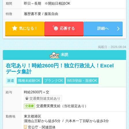
即日～長期 ※開始日相談OK
期間
履歴書不要
/
服装自由
特徴
気になる！
応募する
詳細へ
掲載日：2026.08.04
未読
在宅あり！時給2600円！独立行政法人！Excel
データ集計
派遣
職種未経験OK
ブランクOK
WEB登録・面接OK
時給2600円＋交
給与
交通費別途支給あり
交通費実費支給（当社規定あり）
交通費
東京都港区
勤務地
溜池山王駅から徒歩5分
/
六本木一丁目駅から徒歩3分
官公庁・関連団体