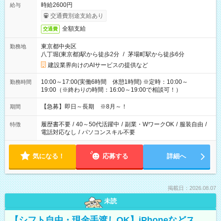
時給2600円
給与
交通費別途支給あり
全額支給
交通費
東京都中央区
勤務地
八丁堀(東京都)駅から徒歩2分
/
茅場町駅から徒歩6分
建設業界向けのAIサービスの提供など
10:00～17:00(実働6時間 休憩1時間) ※定時：10:00～
勤務時間
19:00（※終わりの時間：16:00～19:00で相談可！）
【急募】即日～長期 ※8月～！
期間
履歴書不要
/
40～50代活躍中
/
副業・WワークOK
/
服装自由
/
特徴
電話対応なし
/
パソコンスキル不要
気になる！
応募する
詳細へ
掲載日：2026.08.07
未読
【シフト自由・現金手渡しOK】iPhoneなどス