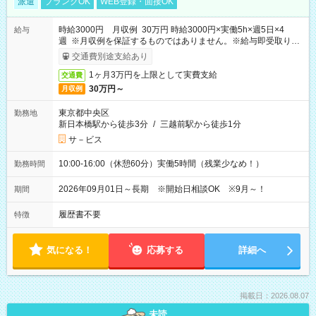
派遣
ブランクOK
WEB登録・面接OK
時給3000円 月収例 30万円 時給3000円×実働5h×週5日×4
給与
週 ※月収例を保証するものではありません。※給与即受取りサ
ービス利用可（利用条件有）
交通費別途支給あり
1ヶ月3万円を上限として実費支給
交通費
30万円～
月収例
東京都中央区
勤務地
新日本橋駅から徒歩3分
/
三越前駅から徒歩1分
サ－ビス
10:00-16:00（休憩60分）実働5時間（残業少なめ！）
勤務時間
2026年09月01日～長期 ※開始日相談OK ※9月～！
期間
履歴書不要
特徴
気になる！
応募する
詳細へ
掲載日：2026.08.07
未読