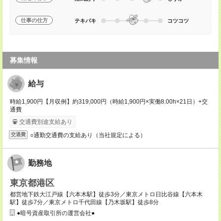
仕事の仕方
テキパキ
コツコツ
募集情報
給与
時給1,900円【月収例】約319,000円（時給1,900円×実働8.00h×21日）+交
通費
交通費別途支給あり
○通勤交通費の支給あり（当社規定による）
交通費
勤務地
東京都港区
都営地下鉄大江戸線【六本木駅】徒歩3分／東京メトロ日比谷線【六本木
駅】徒歩7分／東京メトロ千代田線【乃木坂駅】徒歩8分
●暗号資産取引所の運営会社●