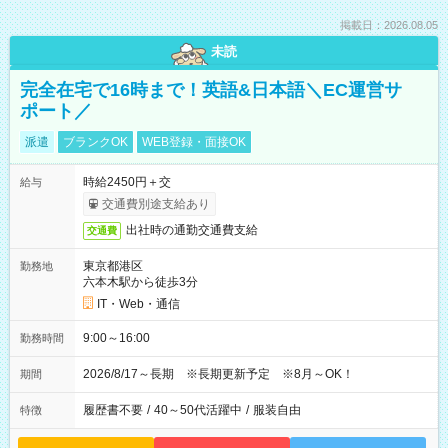
掲載日：2026.08.05
未読
完全在宅で16時まで！英語&日本語＼EC運営サ
ポート／
派遣
ブランクOK
WEB登録・面接OK
時給2450円＋交
給与
交通費別途支給あり
出社時の通勤交通費支給
交通費
東京都港区
勤務地
六本木駅から徒歩3分
IT・Web・通信
9:00～16:00
勤務時間
2026/8/17～長期 ※長期更新予定 ※8月～OK！
期間
履歴書不要
/
40～50代活躍中
/
服装自由
特徴