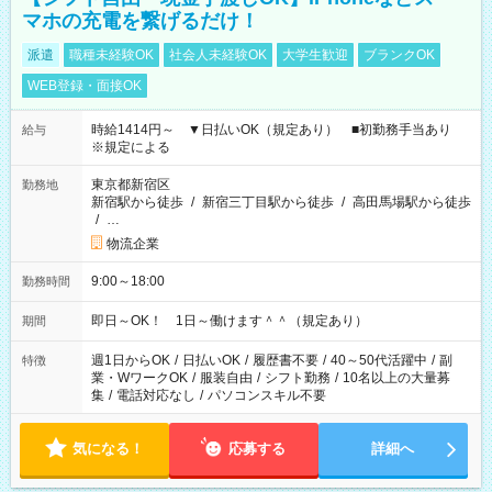
マホの充電を繋げるだけ！
派遣
職種未経験OK
社会人未経験OK
大学生歓迎
ブランクOK
WEB登録・面接OK
時給1414円～ ▼日払いOK（規定あり） ■初勤務手当あり
給与
※規定による
東京都新宿区
勤務地
新宿駅から徒歩
/
新宿三丁目駅から徒歩
/
高田馬場駅から徒歩
/
…
物流企業
9:00～18:00
勤務時間
即日～OK！ 1日～働けます＾＾（規定あり）
期間
週1日からOK
/
日払いOK
/
履歴書不要
/
40～50代活躍中
/
副
特徴
業・WワークOK
/
服装自由
/
シフト勤務
/
10名以上の大量募
集
/
電話対応なし
/
パソコンスキル不要
気になる！
応募する
詳細へ