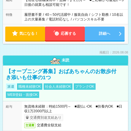
【現在も積極採用中！急募！】2カ月～ ■ご応募から最短2～3
期間
の方へ 今ご覧のお仕事で希望する勤務時間と、もう1つのお仕事
日後の就業も相談可能です！
の勤務時間。 合計で週40時間を超える場合は応募できません。
履歴書不要
/
40～50代活躍中
/
服装自由
/
シフト勤務
/
10名以
特徴
上の大量募集
/
電話対応なし
/
パソコンスキル不要
気になる！
応募する
詳細へ
掲載日：2026.08.08
未読
【オープニング募集】おばあちゃんのお散歩付
き添いも仕事の1つ
派遣
職種未経験OK
社会人未経験OK
ブランクOK
WEB登録・面接OK
無資格未経験：時給1500円～ ■週払いOK ■扶養内OK ■日
給与
収1万2000円以上
交通費別途支給あり
交通費全額支給
交通費