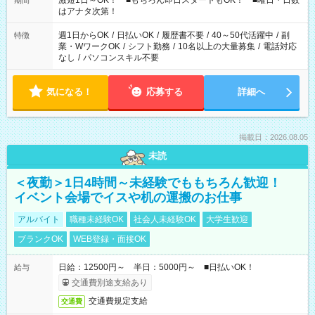
激短1日～OK！ ■もちろん即日スタートもOK！ ■曜日・日数
期間
はアナタ次第！
週1日からOK
/
日払いOK
/
履歴書不要
/
40～50代活躍中
/
副
特徴
業・WワークOK
/
シフト勤務
/
10名以上の大量募集
/
電話対応
なし
/
パソコンスキル不要
気になる！
応募する
詳細へ
掲載日：2026.08.05
未読
＜夜勤＞1日4時間～未経験でももちろん歓迎！
イベント会場でイスや机の運搬のお仕事
アルバイト
職種未経験OK
社会人未経験OK
大学生歓迎
ブランクOK
WEB登録・面接OK
日給：12500円～ 半日：5000円～ ■日払いOK！
給与
交通費別途支給あり
交通費規定支給
交通費