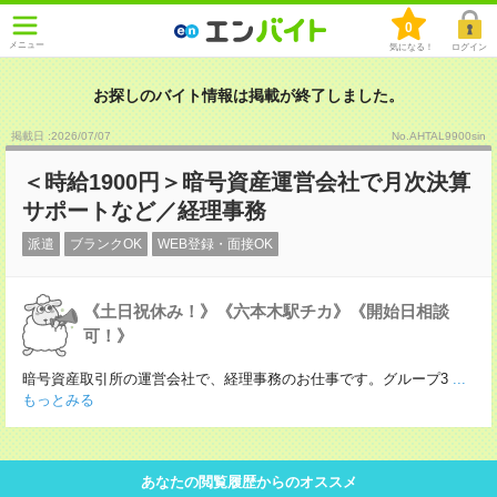
0
メニュー
気になる！
ログイン
お探しのバイト情報は掲載が終了しました。
掲載日 :2026
/
07
/
07
No.AHTAL9900sin
＜時給1900円＞暗号資産運営会社で月次決算
サポートなど／経理事務
派遣
ブランクOK
WEB登録・面接OK
《土日祝休み！》《六本木駅チカ》《開始日相談
可！》
暗号資産取引所の運営会社で、経理事務のお仕事です。グループ3
...
もっとみる
あなたの閲覧履歴からのオススメ