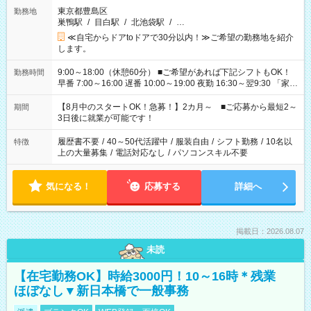
東京都豊島区
勤務地
巣鴨駅
/
目白駅
/
北池袋駅
/
…
≪自宅からドアtoドアで30分以内！≫ご希望の勤務地を紹介
します。
9:00～18:00（休憩60分） ■ご希望があれば下記シフトもOK！
勤務時間
早番 7:00～16:00 遅番 10:00～19:00 夜勤 16:30～翌9:30 「家族
と休みを合わせたい」 「余裕を持って夕飯の準備がしたい」
「できれば残業はしたくない」 など、ご希望を教えてください
【8月中のスタートOK！急募！】2カ月～ ■ご応募から最短2～
期間
ね。 ※Wワーク希望の方へ 今ご覧のお仕事で希望する勤務時間
3日後に就業が可能です！
と、もう1つのお仕事の勤務時間。 合計で週40時間を超える場
合は応募できません。
履歴書不要
/
40～50代活躍中
/
服装自由
/
シフト勤務
/
10名以
特徴
上の大量募集
/
電話対応なし
/
パソコンスキル不要
気になる！
応募する
詳細へ
掲載日：2026.08.07
未読
【在宅勤務OK】時給3000円！10～16時＊残業
ほぼなし▼新日本橋で一般事務