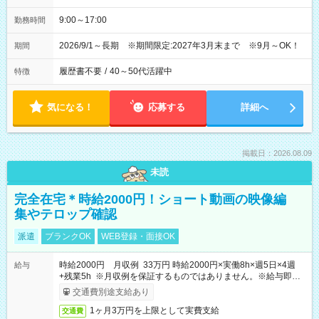
9:00～17:00
勤務時間
2026/9/1～長期 ※期間限定:2027年3月末まで ※9月～OK！
期間
履歴書不要
/
40～50代活躍中
特徴
気になる！
応募する
詳細へ
掲載日：2026.08.09
未読
完全在宅＊時給2000円！ショート動画の映像編
集やテロップ確認
派遣
ブランクOK
WEB登録・面接OK
時給2000円 月収例 33万円 時給2000円×実働8h×週5日×4週
給与
+残業5h ※月収例を保証するものではありません。※給与即受
取りサービス利用可（利用条件有）
交通費別途支給あり
1ヶ月3万円を上限として実費支給
交通費