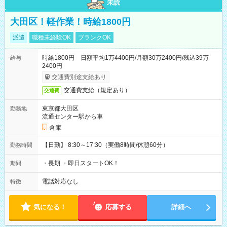
未読
大田区！軽作業！時給1800円
派遣
職種未経験OK
ブランクOK
時給1800円 日額平均1万4400円/月額30万2400円/残込39万
給与
2400円
交通費別途支給あり
交通費支給（規定あり）
交通費
東京都大田区
勤務地
流通センター駅から車
倉庫
【日勤】 8:30～17:30（実働8時間/休憩60分）
勤務時間
・長期 ・即日スタートOK！
期間
電話対応なし
特徴
気になる！
応募する
詳細へ