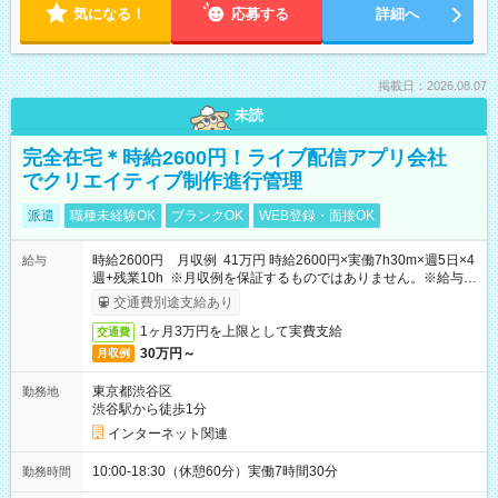
気になる！
応募する
詳細へ
掲載日：2026.08.07
未読
完全在宅＊時給2600円！ライブ配信アプリ会社
でクリエイティブ制作進行管理
派遣
職種未経験OK
ブランクOK
WEB登録・面接OK
時給2600円 月収例 41万円 時給2600円×実働7h30m×週5日×4
給与
週+残業10h ※月収例を保証するものではありません。※給与即
受取りサービス利用可（利用条件有）
交通費別途支給あり
1ヶ月3万円を上限として実費支給
交通費
30万円～
月収例
東京都渋谷区
勤務地
渋谷駅から徒歩1分
インターネット関連
10:00-18:30（休憩60分）実働7時間30分
勤務時間