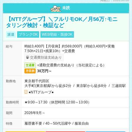
掲載日：2026.08.08
未読
【NTTグループ】＼フルリモOK／月56万↑モニ
タリング検討・検証など
派遣
ブランクOK
WEB登録・面接OK
時給3,400円【月収例】約569,000円（時給3,400円×実働
給与
7.50h×21日+残業10h）+交通費
交通費別途支給あり
○通勤交通費の支給あり（当社規定による）
交通費
30万円～
月収例
東京都千代田区
勤務地
大手町(東京都)駅から徒歩2分
/
東京駅から徒歩8分
/
三越前駅
●NTTグループ●
★9:00～17:30（休憩時間 12:00～13:00）
勤務時間
2026年9月～
期間
履歴書不要
/
40～50代活躍中
/
服装自由
特徴