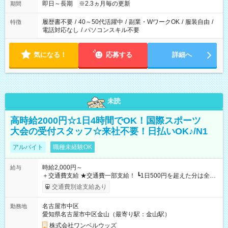
即日～長期 ※2.3ヵ月毎の更新
期間
履歴書不要
/
40～50代活躍中
/
副業・WワークOK
/
服装自由
/
特徴
電話対応なし
/
パソコンスキル不要
気になる！
応募する
詳細へ
未読
高時給2000円☆1日4時間でOK！国際スポーツ
大会の受付スタッフ☆来社不要！日払いOK♪/N1
アルバイト
職種未経験OK
時給2,000円～
給与
＋交通費支給 ★交通費一部支給！ ┗1日500円を超えた分は全額
支給！ ※往復500円以内の方は自己負担となります ★日払い
交通費別途支給あり
OK！（規定あり） ┗働いたその日に現金GET♪ お仕事後はコン
ビニATMから 日払い分を引き落とせます！ 【試用期間】試用
名古屋市中区
勤務地
期間なし
愛知県名古屋市中区金山（最寄り駅：金山駅）
株式会社ワンベルウッズ