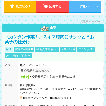
気になる！
応募する
詳細へ
掲載日：2026.08.03
未読
〈カンタン作業！〉スキマ時間にサクッと＊お
菓子の仕分け
派遣
職種未経験OK
社会人未経験OK
大学生歓迎
ブランクOK
WEB登録・面接OK
時給1,500円～1,875円
給与
交通費別途支給あり
■ 交通費規定内支給 ※派遣先による
交通費
愛知県岡崎市
勤務地
岡崎駅からバイク・車
/
東岡崎駅からバイク・車
/
北岡崎駅か
らバイク・車
/
…
■物流センターなど ■勤務地選べます