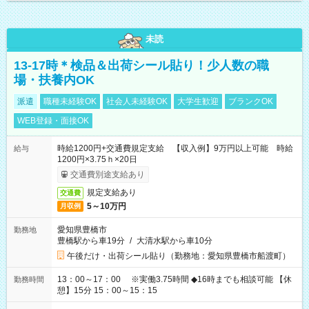
未読
13-17時＊検品＆出荷シール貼り！少人数の職
場・扶養内OK
派遣
職種未経験OK
社会人未経験OK
大学生歓迎
ブランクOK
WEB登録・面接OK
時給1200円+交通費規定支給 【収入例】9万円以上可能 時給
給与
1200円×3.75ｈ×20日
交通費別途支給あり
規定支給あり
交通費
5～10万円
月収例
愛知県豊橋市
勤務地
豊橋駅から車19分
/
大清水駅から車10分
午後だけ・出荷シール貼り（勤務地：愛知県豊橋市船渡町）
13：00～17：00 ※実働3.75時間 ◆16時までも相談可能 【休
勤務時間
憩】15分 15：00～15：15