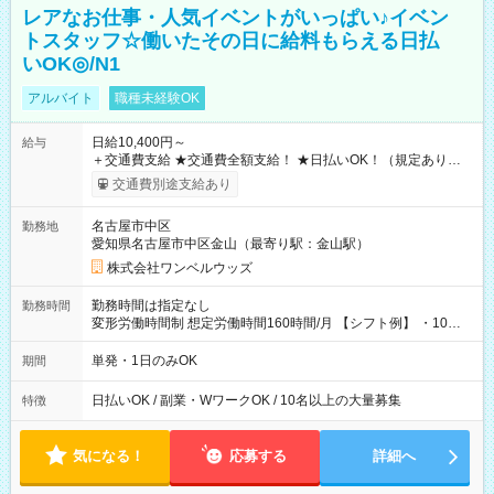
レアなお仕事・人気イベントがいっぱい♪イベン
トスタッフ☆働いたその日に給料もらえる日払
いOK◎/N1
アルバイト
職種未経験OK
日給10,400円～
給与
＋交通費支給 ★交通費全額支給！ ★日払いOK！（規定あり） ┗
働いたその日に現金GET♪ お仕事後はコンビニATMから 日払
交通費別途支給あり
い分を引き落とせます！ 【試用期間】試用期間なし
名古屋市中区
勤務地
愛知県名古屋市中区金山（最寄り駅：金山駅）
株式会社ワンベルウッズ
勤務時間は指定なし
勤務時間
変形労働時間制 想定労働時間160時間/月 【シフト例】 ・10：
00～20：00
単発・1日のみOK
期間
日払いOK / 副業・WワークOK / 10名以上の大量募集
特徴
気になる！
応募する
詳細へ