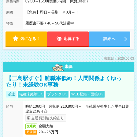
09:00～16:00(実働6時間 休憩1時間)
勤務時間
【急募】即日～長期 ※8月～！
期間
履歴書不要
/
40～50代活躍中
特徴
気になる！
応募する
詳細へ
掲載日：2026.08.03
未読
【三島駅すぐ】離職率低め！人間関係よくゆっ
たり！未経験OK事務
派遣
職種未経験OK
ブランクOK
WEB登録・面接OK
時給1360円 月収例 210,800円～ ※残業が発生した場合は別
給与
途支給あり◎
交通費別途支給あり
全額支給
交通費
20～25万円
月収例