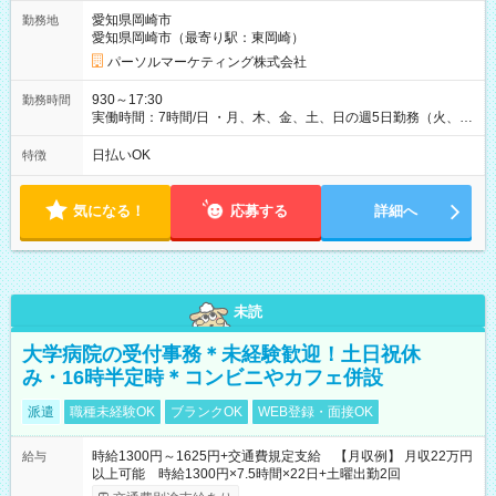
愛知県岡崎市
勤務地
愛知県岡崎市（最寄り駅：東岡崎）
パーソルマーケティング株式会社
930～17:30
勤務時間
実働時間：7時間/日 ・月、木、金、土、日の週5日勤務（火、水
は固定休です／夏季、年末年始等、長期休暇有り！） ・ワンシ
フト！ 残業ほぼナシ（0～5h/月）
日払いOK
特徴
気になる！
応募する
詳細へ
未読
大学病院の受付事務＊未経験歓迎！土日祝休
み・16時半定時＊コンビニやカフェ併設
派遣
職種未経験OK
ブランクOK
WEB登録・面接OK
時給1300円～1625円+交通費規定支給 【月収例】 月収22万円
給与
以上可能 時給1300円×7.5時間×22日+土曜出勤2回