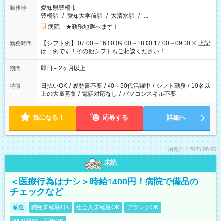
愛知県豊橋市
勤務地
豊橋駅
/
愛知大学前駅
/
大清水駅
/
…
病院 ★勤務地選べます！
【シフト例】 07:00～16:00 09:00～18:00 17:00～09:00 ※ 上記
勤務時間
は一例です！その他シフトもご相談ください！
即日～2ヶ月以上
期間
日払いOK
/
履歴書不要
/
40～50代活躍中
/
シフト勤務
/
10名以
特徴
上の大量募集
/
電話対応なし
/
パソコンスキル不要
気になる！
応募する
詳細へ
掲載日：2026.08.05
未読
＜医療行為はナシ＞時給1400円！病院で備品の
チェックなど
派遣
職種未経験OK
社会人未経験OK
ブランクOK