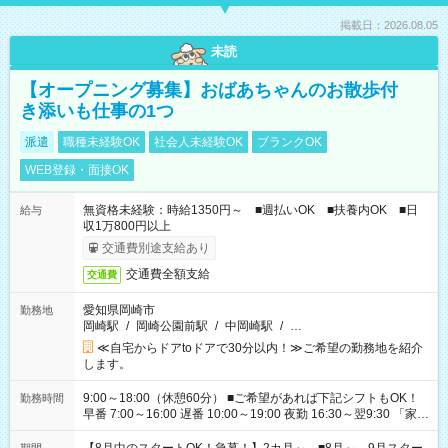
掲載日：2026.08.05
未読
【オープニング募集】おばあちゃんのお散歩付
き添いも仕事の1つ
派遣
職種未経験OK
社会人未経験OK
ブランクOK
WEB登録・面接OK
無資格未経験：時給1350円～ ■週払いOK ■扶養内OK ■日
給与
収1万800円以上
交通費別途支給あり
交通費全額支給
交通費
愛知県岡崎市
勤務地
岡崎駅
/
岡崎公園前駅
/
中岡崎駅
/
…
≪自宅からドアtoドアで30分以内！≫ご希望の勤務地を紹介
します。
9:00～18:00（休憩60分） ■ご希望があれば下記シフトもOK！
勤務時間
早番 7:00～16:00 遅番 10:00～19:00 夜勤 16:30～翌9:30 「家族
と休みを合わせたい」 「余裕を持って夕飯の準備がしたい」
「できれば残業はしたくない」 など、ご希望を教えてください