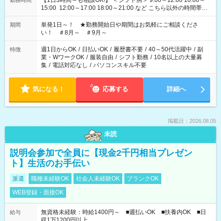
【1日3時間～も相談OK!】 ＜シフト例＞ 9:00～12:00 10:00～
勤務時間
15:00 12:00～17:00 18:00～21:00 など こちら以外の時間帯も
お気軽にご相談ください！
単発1日～！ ★勤務開始日や期間はお気軽にご相談くださ
期間
い！ ＃8月～ ＃9月～
週1日からOK
/
日払いOK
/
履歴書不要
/
40～50代活躍中
/
副
特徴
業・WワークOK
/
服装自由
/
シフト勤務
/
10名以上の大量募
集
/
電話対応なし
/
パソコンスキル不要
気になる！
応募する
詳細へ
掲載日：2026.08.05
未読
説明会参加で全員に【現金2千円相当プレゼン
ト】生活のお手伝い
派遣
職種未経験OK
社会人未経験OK
ブランクOK
WEB登録・面接OK
無資格未経験：時給1400円～ ■週払いOK ■扶養内OK ■日
給与
収1万1200円以上