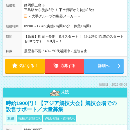
静岡県三島市
勤務地
三島駅から徒歩3分
/
下土狩駅から徒歩18分
＜大手グループの機器メーカー＞
09:00～17:45(実働7時間45分 休憩1時間)
勤務時間
【急募】即日～長期 8月スタート！（お盆明け以降のスタート
期間
もOKです） ※8月～！
履歴書不要
/
40～50代活躍中
/
服装自由
特徴
気になる！
応募する
詳細へ
掲載日：2026.08.06
未読
時給1900円！【アジア競技大会】競技会場での
設営サポート／大量募集
派遣
職種未経験OK
WEB登録・面接OK