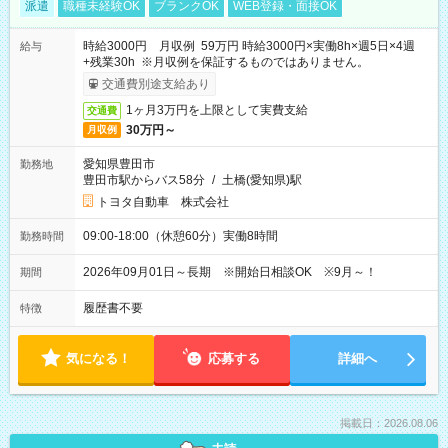
派遣
職種未経験OK
ブランクOK
WEB登録・面接OK
時給3000円 月収例 59万円 時給3000円×実働8h×週5日×4週
給与
+残業30h ※月収例を保証するものではありません。
交通費別途支給あり
1ヶ月3万円を上限として実費支給
交通費
30万円～
月収例
愛知県豊田市
勤務地
豊田市駅からバス58分
/
土橋(愛知県)駅
トヨタ自動車 株式会社
09:00-18:00（休憩60分）実働8時間
勤務時間
2026年09月01日～長期 ※開始日相談OK ※9月～！
期間
履歴書不要
特徴
気になる！
応募する
詳細へ
掲載日：2026.08.06