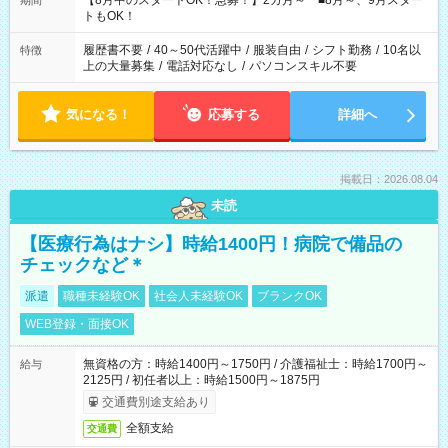
【8月中のスタートOK！急募！】2カ月～ ■8月～、9月スター
期間
ね。 ※Wワーク希望の方へ 今ご覧のお仕事で希望する勤務時間
トもOK！
と、もう1つのお仕事の勤務時間。 合計で週40時間を超える場
合は応募できません。
履歴書不要
/
40～50代活躍中
/
服装自由
/
シフト勤務
/
10名以
特徴
上の大量募集
/
電話対応なし
/
パソコンスキル不要
気になる！
応募する
詳細へ
掲載日：2026.08.04
未読
【医療行為はナシ】時給1400円！病院で備品の
チェックなど＊
派遣
職種未経験OK
社会人未経験OK
ブランクOK
WEB登録・面接OK
無資格の方：時給1400円～1750円 / 介護福祉士：時給1700円～
給与
2125円 / 初任者以上：時給1500円～1875円
交通費別途支給あり
全額支給
交通費