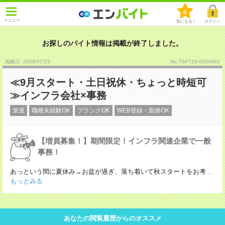
0
メニュー
気になる！
ログイン
お探しのバイト情報は掲載が終了しました。
掲載日 :2026
/
07
/
23
No.TSPT26-0503462
≪9月スタート・土日祝休・ちょっと時短可
≫インフラ会社×事務
派遣
職種未経験OK
ブランクOK
WEB登録・面接OK
【増員募集！】期間限定！インフラ関連企業で一般
事務！
あっという間に夏休み→お盆が過ぎ、落ち着いて秋スタートをお考
...
もっとみる
あなたの閲覧履歴からのオススメ