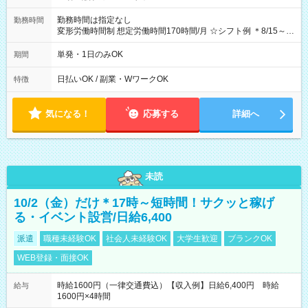
勤務時間は指定なし
勤務時間
変形労働時間制 想定労働時間170時間/月 ☆シフト例 ＊8/15～
10/26 全日共通 08：00～12：00 17：00～21：00 ＊8/31
～9/19のみ下記シフトもあります！ 12：00～16：00 ＊9/6～
単発・1日のみOK
期間
10/6、10/11～26のみ下記シフトもあります！ 07：00～11：
00
日払いOK / 副業・WワークOK
特徴
気になる！
応募する
詳細へ
未読
10/2（金）だけ＊17時～短時間！サクッと稼げ
る・イベント設営/日給6,400
派遣
職種未経験OK
社会人未経験OK
大学生歓迎
ブランクOK
WEB登録・面接OK
時給1600円（一律交通費込）【収入例】日給6,400円 時給
給与
1600円×4時間