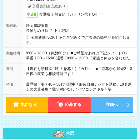
交通費別途支給あり
交通費全額支給（ガソリン代もOK！）
交通費
静岡県駿東郡
勤務地
長泉なめり駅
/
下土狩駅
≪車通勤もOK！≫ご自宅近くでご希望の勤務地を紹介しま
す。
9:00～18:00（休憩60分） ■ご希望があれば下記シフトもOK！
勤務時間
早番 7:00～16:00 遅番 10:00～19:00 「家族と休みを合わせた
い」 「余裕を持って夕飯の準備がしたい」 「できれば残業はし
たくない」 など、ご希望を教えてくださいね。 ※Wワーク希望
【現在も積極採用中！急募！】2カ月～ ■ご応募から最短2～3
期間
の方へ 今ご覧のお仕事で希望する勤務時間と、もう1つのお仕事
日後の就業も相談可能です！
の勤務時間。 合計で週40時間を超える場合は応募できません。
履歴書不要
/
40～50代活躍中
/
服装自由
/
シフト勤務
/
10名以
特徴
上の大量募集
/
電話対応なし
/
パソコンスキル不要
気になる！
応募する
詳細へ
未読