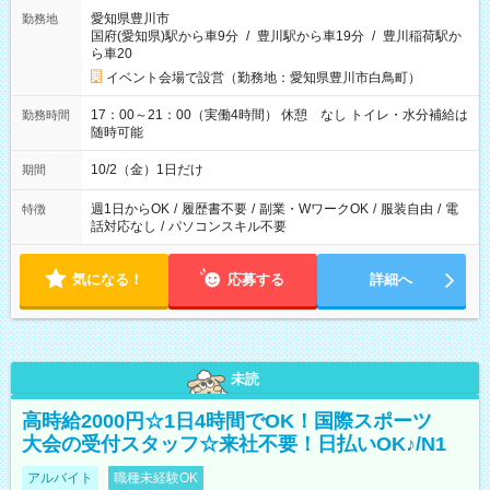
愛知県豊川市
勤務地
国府(愛知県)駅から車9分
/
豊川駅から車19分
/
豊川稲荷駅か
ら車20
イベント会場で設営（勤務地：愛知県豊川市白鳥町）
17：00～21：00（実働4時間） 休憩 なし トイレ・水分補給は
勤務時間
随時可能
10/2（金）1日だけ
期間
週1日からOK
/
履歴書不要
/
副業・WワークOK
/
服装自由
/
電
特徴
話対応なし
/
パソコンスキル不要
気になる！
応募する
詳細へ
未読
高時給2000円☆1日4時間でOK！国際スポーツ
大会の受付スタッフ☆来社不要！日払いOK♪/N1
アルバイト
職種未経験OK