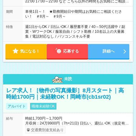
22:00 17:00～22:00 など こちら以外の時間もお気軽にご相談く
ださい！
単発1日～！ ★勤務開始日や期間はお気軽にご相談くださ
期間
い！ ＃8月～ ＃9月～
週1日からOK
/
日払いOK
/
履歴書不要
/
40～50代活躍中
/
副
特徴
業・WワークOK
/
服装自由
/
シフト勤務
/
10名以上の大量募
集
/
電話対応なし
/
パソコンスキル不要
気になる！
応募する
詳細へ
未読
レア求人！［物件の写真撮影］8月スタート｜高
時給1700円｜未経験OK！岡崎市(cb1sr02)
アルバイト
職種未経験OK
時給1,700円～1,700円
給与
月収例：24万9900円（7h×21日) 日払い、週払いOK（規定有
り） 【試用期間】試用期間なし
交通費別途支給あり