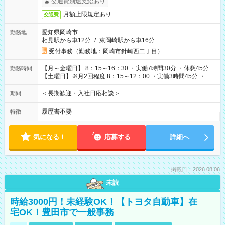
交通費別途支給あり
月額上限規定あり
交通費
愛知県岡崎市
勤務地
相見駅から車12分
/
東岡崎駅から車16分
受付事務（勤務地：岡崎市針崎西二丁目）
【月～金曜日】 8：15～16：30 ・実働7時間30分 ・休憩45分
勤務時間
【土曜日】※月2回程度 8：15～12：00 ・実働3時間45分 ・休
憩なし
＜長期歓迎・入社日応相談＞
期間
履歴書不要
特徴
気になる！
応募する
詳細へ
掲載日：2026.08.06
未読
時給3000円！未経験OK！【トヨタ自動車】在
宅OK！豊田市で一般事務