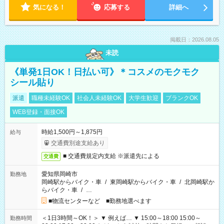
気になる！
応募する
詳細へ
掲載日：2026.08.05
未読
《単発1日OK！日払い可》＊コスメのモクモク
シール貼り
派遣
職種未経験OK
社会人未経験OK
大学生歓迎
ブランクOK
WEB登録・面接OK
時給1,500円～1,875円
給与
交通費別途支給あり
■ 交通費規定内支給 ※派遣先による
交通費
愛知県岡崎市
勤務地
岡崎駅からバイク・車
/
東岡崎駅からバイク・車
/
北岡崎駅か
らバイク・車
/
…
■物流センターなど ■勤務地選べます
＜1日3時間～OK！＞ ▼ 例えば… ▼ 15:00～18:00 15:00～
勤務時間