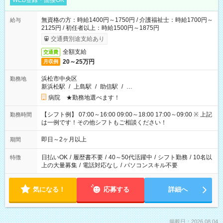
WEB登録・面接OK
無資格の方：時給1400円～1750円 / 介護福祉士：時給1700円～
給与
2125円 / 初任者以上：時給1500円～1875円
交通費別途支給あり
全額支給
交通費
20～25万円
月収例
浜松市中央区
勤務地
新浜松駅
/
上島駅
/
助信駅
/
…
病院 ★勤務地選べます！
【シフト例】 07:00～16:00 09:00～18:00 17:00～09:00 ※ 上記
勤務時間
は一例です！その他シフトもご相談ください！
即日～2ヶ月以上
期間
日払いOK
/
履歴書不要
/
40～50代活躍中
/
シフト勤務
/
10名以
特徴
上の大量募集
/
電話対応なし
/
パソコンスキル不要
気になる！
応募する
詳細へ
掲載日：2026.08.04