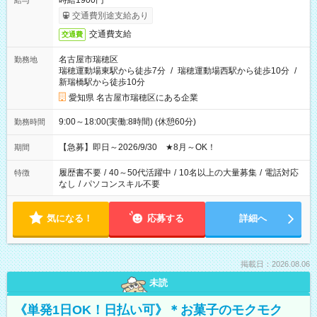
時給1900円
給与
交通費別途支給あり
交通費支給
交通費
名古屋市瑞穂区
勤務地
瑞穂運動場東駅から徒歩7分
/
瑞穂運動場西駅から徒歩10分
/
新瑞橋駅から徒歩10分
愛知県 名古屋市瑞穂区にある企業
9:00～18:00(実働:8時間) (休憩60分)
勤務時間
【急募】即日～2026/9/30 ★8月～OK！
期間
履歴書不要
/
40～50代活躍中
/
10名以上の大量募集
/
電話対応
特徴
なし
/
パソコンスキル不要
気になる！
応募する
詳細へ
掲載日：2026.08.06
未読
《単発1日OK！日払い可》＊お菓子のモクモク