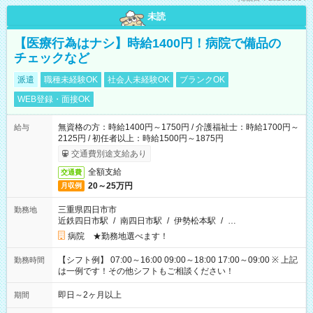
未読
【医療行為はナシ】時給1400円！病院で備品の
チェックなど
派遣
職種未経験OK
社会人未経験OK
ブランクOK
WEB登録・面接OK
無資格の方：時給1400円～1750円 / 介護福祉士：時給1700円～
給与
2125円 / 初任者以上：時給1500円～1875円
交通費別途支給あり
全額支給
交通費
20～25万円
月収例
三重県四日市市
勤務地
近鉄四日市駅
/
南四日市駅
/
伊勢松本駅
/
…
病院 ★勤務地選べます！
【シフト例】 07:00～16:00 09:00～18:00 17:00～09:00 ※ 上記
勤務時間
は一例です！その他シフトもご相談ください！
即日～2ヶ月以上
期間