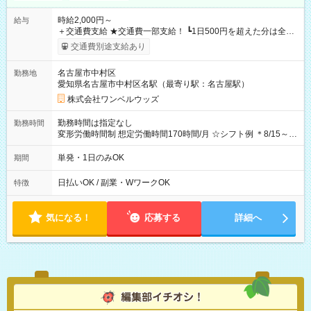
時給2,000円～
給与
＋交通費支給 ★交通費一部支給！ ┗1日500円を超えた分は全額
支給！ ※往復500円以内の方は自己負担となります ★日払い
交通費別途支給あり
OK！（規定あり） ┗働いたその日に現金GET♪ お仕事後はコン
ビニATMから 日払い分を引き落とせます！ 【試用期間】試用
名古屋市中村区
勤務地
期間なし
愛知県名古屋市中村区名駅（最寄り駅：名古屋駅）
株式会社ワンベルウッズ
勤務時間は指定なし
勤務時間
変形労働時間制 想定労働時間170時間/月 ☆シフト例 ＊8/15～
10/26 全日共通 08：00～12：00 17：00～21：00 ＊8/31
～9/19のみ下記シフトもあります！ 12：00～16：00 ＊9/6～
単発・1日のみOK
期間
10/6、10/11～26のみ下記シフトもあります！ 07：00～11：
00
日払いOK / 副業・WワークOK
特徴
気になる！
応募する
詳細へ