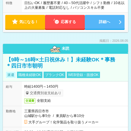
日払いOK
/
履歴書不要
/
40～50代活躍中
/
シフト勤務
/
10名以
特徴
上の大量募集
/
電話対応なし
/
パソコンスキル不要
気になる！
応募する
詳細へ
掲載日：2026.08.05
未読
【9時～16時×土日祝休み！】未経験OK＊事務
＊四日市市朝明
派遣
職種未経験OK
ブランクOK
WEB登録・面接OK
時給1400円～1450円
給与
交通費別途支給あり
全額支給
交通費
三重県四日市市
勤務地
山城駅から車5分
/
東員駅から車10分
大手グループ！化学製品を取り扱うメーカー