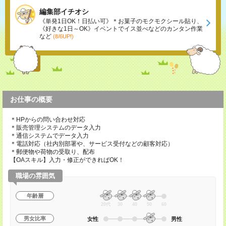
編集部イチオシ
《単発1日OK！日払い可》＊お菓子のモクモクシール貼り、
《好きな1日～OK》イベントでイス並べなどのカンタン作業
など
(8/6UP!)
お仕事の概要
＊HPからの問い合わせ対応
＊販売管理システムのデータ入力
＊通信システムでデータ入力
＊電話対応（社内別部署や、サービス受付などの顧客対応）
＊郵便物や荷物の受取り、配布
【OAスキル】入力・修正ができればOK！
職場の雰囲気
年齢層
20代
30
40
50
60
男女比率
女性
男性