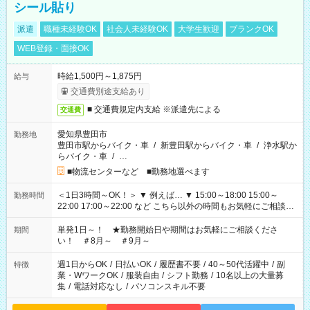
シール貼り
派遣
職種未経験OK
社会人未経験OK
大学生歓迎
ブランクOK
WEB登録・面接OK
時給1,500円～1,875円
給与
交通費別途支給あり
■ 交通費規定内支給 ※派遣先による
交通費
愛知県豊田市
勤務地
豊田市駅からバイク・車
/
新豊田駅からバイク・車
/
浄水駅か
らバイク・車
/
…
■物流センターなど ■勤務地選べます
＜1日3時間～OK！＞ ▼ 例えば… ▼ 15:00～18:00 15:00～
勤務時間
22:00 17:00～22:00 など こちら以外の時間もお気軽にご相談く
ださい！
単発1日～！ ★勤務開始日や期間はお気軽にご相談くださ
期間
い！ ＃8月～ ＃9月～
週1日からOK
/
日払いOK
/
履歴書不要
/
40～50代活躍中
/
副
特徴
業・WワークOK
/
服装自由
/
シフト勤務
/
10名以上の大量募
集
/
電話対応なし
/
パソコンスキル不要