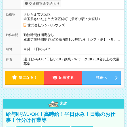
いOK！（規定あり） ┗働いたその日に現金GET♪ お仕事後はコ
交通費別途支給あり
ンビニATMから 日払い分を引き落とせます！ 【試用期間】試
用期間なし
さいたま市大宮区
勤務地
埼玉県さいたま市大宮区錦町（最寄り駅：大宮駅）
株式会社ワンベルウッズ
勤務時間は指定なし
勤務時間
変形労働時間制 想定労働時間160時間/月 【シフト例】 ・8：00
～21：00
単発・1日のみOK
期間
週1日からOK / 日払いOK / 副業・WワークOK / 10名以上の大量
特徴
募集
気になる！
応募する
詳細へ
未読
給与即払いOK！高時給！平日休み！日勤のお仕
事！仕分け作業等