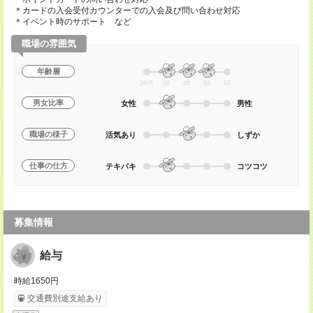
＊カードの入会受付カウンターでの入会及び問い合わせ対応
＊イベント時のサポート など
職場の雰囲気
年齢層
20代
30
40
50
60
男女比率
女性
男性
職場の様子
活気あり
しずか
仕事の仕方
テキパキ
コツコツ
募集情報
給与
時給1650円
交通費別途支給あり