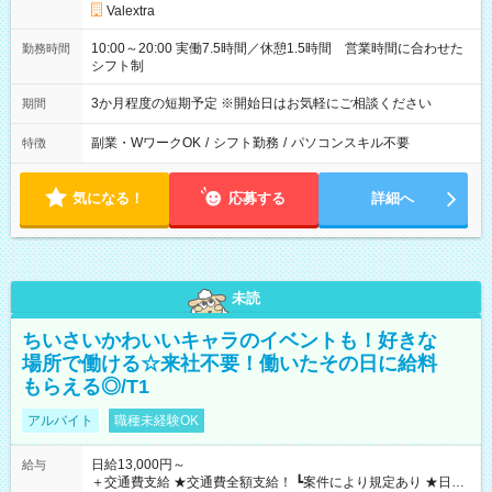
Valextra
10:00～20:00 実働7.5時間／休憩1.5時間 営業時間に合わせた
勤務時間
シフト制
3か月程度の短期予定 ※開始日はお気軽にご相談ください
期間
副業・WワークOK
/
シフト勤務
/
パソコンスキル不要
特徴
気になる！
応募する
詳細へ
未読
ちいさいかわいいキャラのイベントも！好きな
場所で働ける☆来社不要！働いたその日に給料
もらえる◎/T1
アルバイト
職種未経験OK
日給13,000円～
給与
＋交通費支給 ★交通費全額支給！ ┗案件により規定あり ★日払