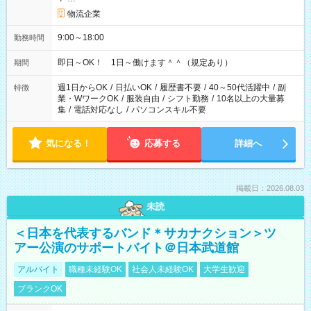
物流企業
9:00～18:00
勤務時間
即日～OK！ 1日～働けます＾＾（規定あり）
期間
週1日からOK
/
日払いOK
/
履歴書不要
/
40～50代活躍中
/
副
特徴
業・WワークOK
/
服装自由
/
シフト勤務
/
10名以上の大量募
集
/
電話対応なし
/
パソコンスキル不要
気になる！
応募する
詳細へ
掲載日：2026.08.03
未読
＜日本を代表するバンド＊サカナクション＞ツ
アー公演のサポートバイト＠日本武道館
アルバイト
職種未経験OK
社会人未経験OK
大学生歓迎
ブランクOK