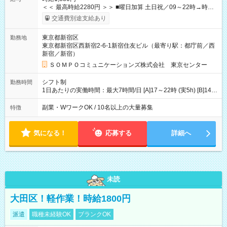
＜＜ 最高時給2280円 ＞＞ ■曜日加算 土日祝／09～22時→時給
＋400円 ■時間加算 月曜／09～12時→時給＋200円 月曜／17～
交通費別途支給あり
22時→時給＋200円 金曜／17～22時→時給＋400円 ■導入研
修・OJT研修時： 時給1780円（各加算給無）
東京都新宿区
勤務地
━━━━━━━━━━━━━━━ ■月収例 ◎ロングシフト（週3日×実7h） [1]
東京都新宿区西新宿2-6-1新宿住友ビル（最寄り駅：都庁前／西
金曜日収：15160円×4日＝60640円 [2]土曜日収：15960円×5日
新宿／新宿）
＝79800円 [3]日曜日収：15960円×5日＝79800円 [1]＋[2]＋[3]＝
月収22万240円 ◎ショートシフト（週3日×実5h） [1]月曜日収：
ＳＯＭＰＯコミュニケーションズ株式会社 東京センター
10400円×4日＝41600円 [2]金曜日収：11400円×4日＝45600円
[3]土曜日収：11400円×5日＝57000円 [1]＋[2]＋[3]＝月収14万
シフト制
勤務時間
4200円 【試用期間】試用期間あり 試用期間の長さ：3ヶ月 ※ 雇
1日あたりの実働時間：最大7時間/日 [A]17～22時 (実5h) [B]14～
用形態と給与に、本採用時と異なる部分があります。 雇用形
22時 (実7h/休1h） ★週3～5日※土or日必須 ◎休日：平日メイン
態：本採用時と同じです。 給与：時給 1,780円以上 ※各加算給
※[B]OJT終了後要相談 ◎下記選択制 （1）曜日固定 週3～・土or
副業・WワークOK / 10名以上の大量募集
特徴
無
日必須 （2）月間シフト※規定 1ヶ月毎のシフト制 ※デビュー後
選択可 ▶ご確認 祝日/GW/年末年始等も シフト通りの出勤が必要
です
気になる！
応募する
詳細へ
未読
大田区！軽作業！時給1800円
派遣
職種未経験OK
ブランクOK