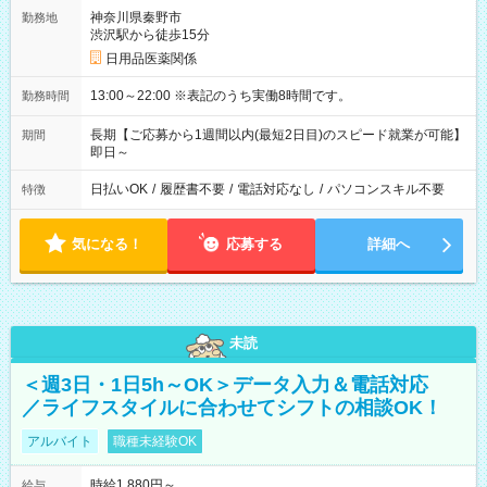
神奈川県秦野市
勤務地
渋沢駅から徒歩15分
日用品医薬関係
13:00～22:00 ※表記のうち実働8時間です。
勤務時間
長期【ご応募から1週間以内(最短2日目)のスピード就業が可能】
期間
即日～
日払いOK
/
履歴書不要
/
電話対応なし
/
パソコンスキル不要
特徴
気になる！
応募する
詳細へ
未読
＜週3日・1日5h～OK＞データ入力＆電話対応
／ライフスタイルに合わせてシフトの相談OK！
アルバイト
職種未経験OK
時給1,880円～
給与