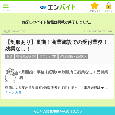
0
メニュー
気になる！
ログイン
お探しのバイト情報は掲載が終了しました。
掲載日 :2026
/
07
/
15
No.TEMPGT26-0501863
【制服あり】長期！商業施設での受付業務！
残業なし！
派遣
職種未経験OK
ブランクOK
WEB登録・面接OK
8月開始！事務未経験OK制服有〇残業なし！受付業
務！
季節により変わる制服有○通勤服考えず朝も楽々！！事務未経験か
...
もっとみる
あなたの閲覧履歴からのオススメ