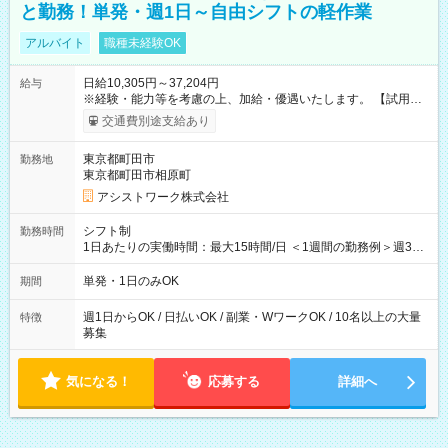
と勤務！単発・週1日～自由シフトの軽作業
アルバイト
職種未経験OK
日給10,305円～37,204円
給与
※経験・能力等を考慮の上、加給・優遇いたします。 【試用期
間】試用期間なし
交通費別途支給あり
東京都町田市
勤務地
東京都町田市相原町
アシストワーク株式会社
シフト制
勤務時間
1日あたりの実働時間：最大15時間/日 ＜1週間の勤務例＞週3回
勤務 勤務：月・水・金 休み：火・木・土・日 好きな時にお仕事
可能です！ ※1日あたりの最大実働時間は日勤、夜勤共に勤務し
単発・1日のみOK
期間
た時間になります。
週1日からOK / 日払いOK / 副業・WワークOK / 10名以上の大量
特徴
募集
気になる！
応募する
詳細へ