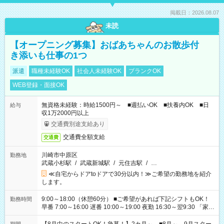
掲載日：2026.08.07
未読
【オープニング募集】おばあちゃんのお散歩付
き添いも仕事の1つ
派遣
職種未経験OK
社会人未経験OK
ブランクOK
WEB登録・面接OK
無資格未経験：時給1500円～ ■週払いOK ■扶養内OK ■日
給与
収1万2000円以上
交通費別途支給あり
交通費全額支給
交通費
川崎市中原区
勤務地
武蔵小杉駅
/
武蔵新城駅
/
元住吉駅
/
…
≪自宅からドアtoドアで30分以内！≫ご希望の勤務地を紹介
します。
9:00～18:00（休憩60分） ■ご希望があれば下記シフトもOK！
勤務時間
早番 7:00～16:00 遅番 10:00～19:00 夜勤 16:30～翌9:30 「家族
と休みを合わせたい」 「余裕を持って夕飯の準備がしたい」
「できれば残業はしたくない」 など、ご希望を教えてください