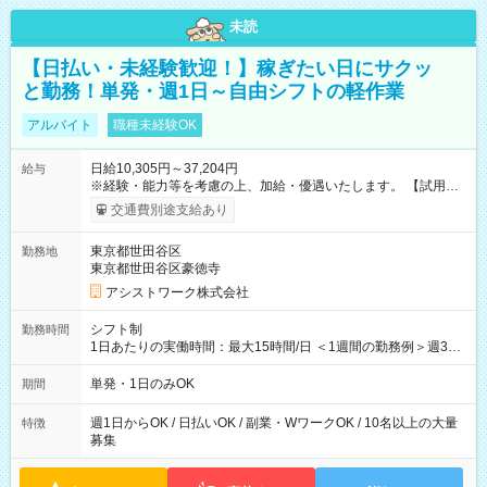
未読
【日払い・未経験歓迎！】稼ぎたい日にサクッ
と勤務！単発・週1日～自由シフトの軽作業
アルバイト
職種未経験OK
日給10,305円～37,204円
給与
※経験・能力等を考慮の上、加給・優遇いたします。 【試用期
間】試用期間なし
交通費別途支給あり
東京都世田谷区
勤務地
東京都世田谷区豪徳寺
アシストワーク株式会社
シフト制
勤務時間
1日あたりの実働時間：最大15時間/日 ＜1週間の勤務例＞週3回
勤務 勤務：月・水・金 休み：火・木・土・日 好きな時にお仕事
可能です！ ※1日あたりの最大実働時間は日勤、夜勤共に勤務し
単発・1日のみOK
期間
た時間になります。
週1日からOK / 日払いOK / 副業・WワークOK / 10名以上の大量
特徴
募集