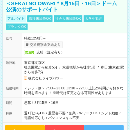
＜SEKAI NO OWARI＊8月15日・16日＞ドーム
公演のサポートバイト
アルバイト
職種未経験OK
社会人未経験OK
大学生歓迎
ブランクOK
時給1250円～
給与
交通費別途支給あり
支給（規定有り）
交通費
東京都文京区
勤務地
後楽園駅から徒歩5分
/
水道橋駅から徒歩5分
/
春日(東京都)駅
から徒歩7分
株式会社ライブパワー
＜シフト例＞ 7:00～23:00 13:30～22:00 上記の時間から好きな
勤務時間
時間を選べます！ ※時間は変更となる可能性があります
急募！8月15日・16日
期間
週1日からOK
/
履歴書不要
/
副業・WワークOK
/
シフト勤務
/
特徴
電話対応なし
/
パソコンスキル不要