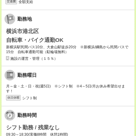
全額支給
交通費
勤務地
横浜市港北区
自転車・バイク通勤OK
新横浜駅民間バス10分、大倉山駅徒歩20分 ※新横浜/綱島から民間バスで
15分 自転車通勤可能（駐輪場無料）
施設の運営・管理（１５％）
勤務曜日
月～金・土・日・祝(週5日) ※シフト制 ※4～5日/月お休み希望出せま
す！
シフト制
休日休暇
勤務時間
シフト勤務 / 残業なし
09:30～18:30(実働8時間 休憩1時間)