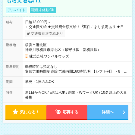
もらえる◎/T1
アルバイト
職種未経験OK
日給13,000円～
給与
＋交通費支給 ★交通費全額支給！ ┗案件により規定あり ★日払
いOK！（規定あり） ┗働いたその日に現金GET♪ お仕事後はコ
交通費別途支給あり
ンビニATMから 日払い分を引き落とせます！ 【試用期間】試
用期間なし
横浜市港北区
勤務地
神奈川県横浜市港北区（最寄り駅：新横浜駅）
株式会社ワンベルウッズ
勤務時間は指定なし
勤務時間
変形労働時間制 想定労働時間160時間/月 【シフト例】 ・8：00
～21：00
単発・1日のみOK
期間
週1日からOK / 日払いOK / 副業・WワークOK / 10名以上の大量
特徴
募集
気になる！
応募する
詳細へ