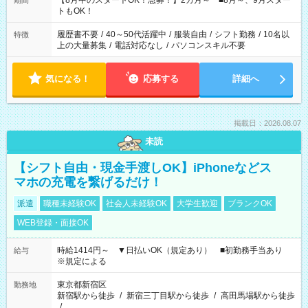
【8月中のスタートOK！急募！】2カ月～ ■8月～、9月スター
期間
ね。 ※Wワーク希望の方へ 今ご覧のお仕事で希望する勤務時間
トもOK！
と、もう1つのお仕事の勤務時間。 合計で週40時間を超える場
合は応募できません。
履歴書不要
/
40～50代活躍中
/
服装自由
/
シフト勤務
/
10名以
特徴
上の大量募集
/
電話対応なし
/
パソコンスキル不要
気になる！
応募する
詳細へ
掲載日：2026.08.07
未読
【シフト自由・現金手渡しOK】iPhoneなどス
マホの充電を繋げるだけ！
派遣
職種未経験OK
社会人未経験OK
大学生歓迎
ブランクOK
WEB登録・面接OK
時給1414円～ ▼日払いOK（規定あり） ■初勤務手当あり
給与
※規定による
東京都新宿区
勤務地
新宿駅から徒歩
/
新宿三丁目駅から徒歩
/
高田馬場駅から徒歩
/
…