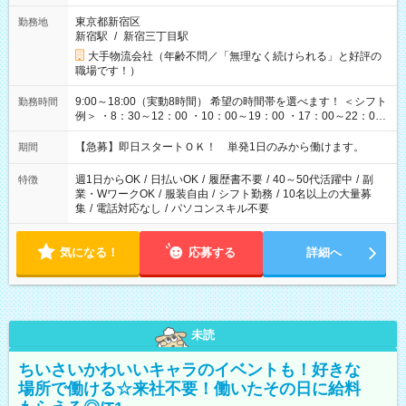
東京都新宿区
勤務地
新宿駅
/
新宿三丁目駅
大手物流会社（年齢不問／「無理なく続けられる」と好評の
職場です！）
9:00～18:00（実動8時間） 希望の時間帯を選べます！ ＜シフト
勤務時間
例＞ ・8：30～12：00 ・10：00～19：00 ・17：00～22：00
・13：00～22：00 ・22：00～翌6：00 など
【急募】即日スタートＯＫ！ 単発1日のみから働けます。
期間
週1日からOK
/
日払いOK
/
履歴書不要
/
40～50代活躍中
/
副
特徴
業・WワークOK
/
服装自由
/
シフト勤務
/
10名以上の大量募
集
/
電話対応なし
/
パソコンスキル不要
気になる！
応募する
詳細へ
未読
ちいさいかわいいキャラのイベントも！好きな
場所で働ける☆来社不要！働いたその日に給料