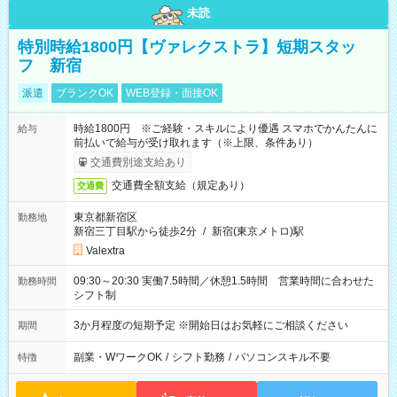
未読
特別時給1800円【ヴァレクストラ】短期スタッ
フ 新宿
派遣
ブランクOK
WEB登録・面接OK
時給1800円 ※ご経験・スキルにより優遇 スマホでかんたんに
給与
前払いで給与が受け取れます（※上限、条件あり）
交通費別途支給あり
交通費全額支給（規定あり）
交通費
東京都新宿区
勤務地
新宿三丁目駅から徒歩2分
/
新宿(東京メトロ)駅
Valextra
09:30～20:30 実働7.5時間／休憩1.5時間 営業時間に合わせた
勤務時間
シフト制
3か月程度の短期予定 ※開始日はお気軽にご相談ください
期間
副業・WワークOK
/
シフト勤務
/
パソコンスキル不要
特徴