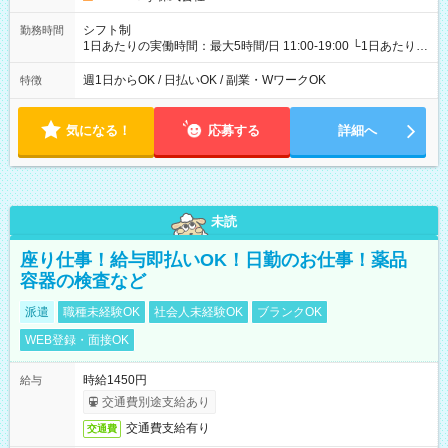
シフト制
勤務時間
1日あたりの実働時間：最大5時間/日 11:00-19:00 └1日あたりの
実働時間：1-5時間 └上記の時間帯内であれば、いつでも勤務可
能！ └平日・土曜日の中で、お好きな曜日でご勤務いただけま
週1日からOK / 日払いOK / 副業・WワークOK
特徴
す！ 【シフト例】 ・11:00～14:00 ・16:30～19:00 ・13:00～
18:00 などのように、自由な働き方が可能なお仕事です！
気になる！
応募する
詳細へ
未読
座り仕事！給与即払いOK！日勤のお仕事！薬品
容器の検査など
派遣
職種未経験OK
社会人未経験OK
ブランクOK
WEB登録・面接OK
時給1450円
給与
交通費別途支給あり
交通費支給有り
交通費