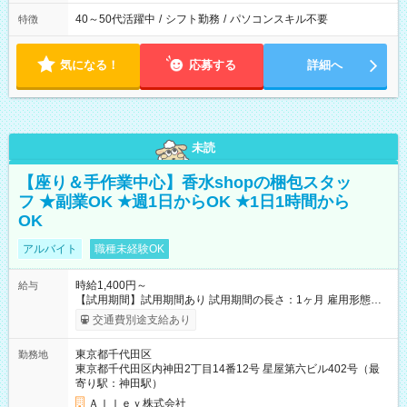
40～50代活躍中
/
シフト勤務
/
パソコンスキル不要
特徴
気になる！
応募する
詳細へ
未読
【座り＆手作業中心】香水shopの梱包スタッ
フ ★副業OK ★週1日からOK ★1日1時間から
OK
アルバイト
職種未経験OK
時給1,400円～
給与
【試用期間】試用期間あり 試用期間の長さ：1ヶ月 雇用形態、
給与は本採用時と同じです。
交通費別途支給あり
東京都千代田区
勤務地
東京都千代田区内神田2丁目14番12号 星屋第六ビル402号（最
寄り駅：神田駅）
Ａｌｌｅｙ株式会社