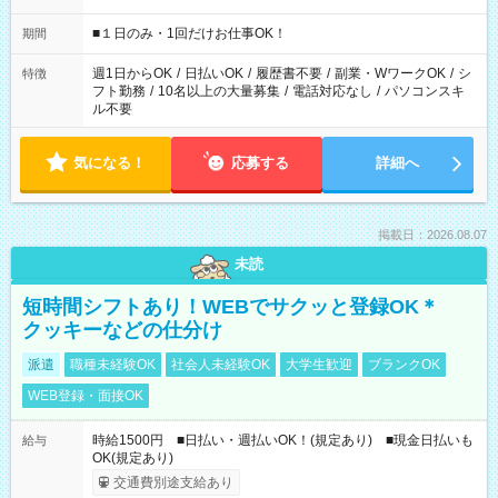
etc ★最短で3時間で5,120円のお仕事から 15時間で2万円近く稼
げるお仕事も！ ご希望のお時間に合わせてご紹介！ ※シフトは
■１日のみ・1回だけお仕事OK！
期間
現場によって異なります。 ※勿論、休憩時間はあるのでご安心
ください！
週1日からOK
/
日払いOK
/
履歴書不要
/
副業・WワークOK
/
シ
特徴
フト勤務
/
10名以上の大量募集
/
電話対応なし
/
パソコンスキ
ル不要
気になる！
応募する
詳細へ
掲載日：2026.08.07
未読
短時間シフトあり！WEBでサクッと登録OK＊
クッキーなどの仕分け
派遣
職種未経験OK
社会人未経験OK
大学生歓迎
ブランクOK
WEB登録・面接OK
時給1500円 ■日払い・週払いOK！(規定あり) ■現金日払いも
給与
OK(規定あり)
交通費別途支給あり