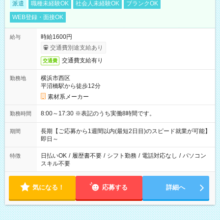
派遣
職種未経験OK
社会人未経験OK
ブランクOK
WEB登録・面接OK
時給1600円
給与
交通費別途支給あり
交通費支給有り
交通費
横浜市西区
勤務地
平沼橋駅から徒歩12分
素材系メーカー
8:00～17:30 ※表記のうち実働8時間です。
勤務時間
長期【ご応募から1週間以内(最短2日目)のスピード就業が可能】
期間
即日～
日払いOK
/
履歴書不要
/
シフト勤務
/
電話対応なし
/
パソコン
特徴
スキル不要
気になる！
応募する
詳細へ