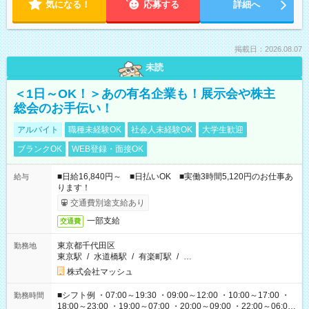
気になる！
応募する
詳細へ
掲載日：2026.08.07
未読
＜1日～OK！＞あの有名企業も！展示会や株主
総会のお手伝い！
アルバイト
職種未経験OK
社会人未経験OK
大学生歓迎
ブランクOK
WEB登録・面接OK
■日給16,840円～ ■日払いOK ■実働3時間5,120円のお仕事あ
給与
ります！
交通費別途支給あり
一部支給
交通費
東京都千代田区
勤務地
東京駅
/
水道橋駅
/
有楽町駅
/
…
株式会社マッシュ
■シフト例 ・07:00～19:30 ・09:00～12:00 ・10:00～17:00 ・
勤務時間
18:00～23:00 ・19:00～07:00 ・20:00～09:00 ・22:00～06:00