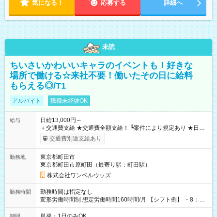
気になる！
応募する
詳細へ
未読
ちいさいかわいいキャラのイベントも！好きな
場所で働ける☆来社不要！働いたその日に給料
もらえる◎/T1
アルバイト
職種未経験OK
日給13,000円～
給与
＋交通費支給 ★交通費全額支給！ ┗案件により規定あり ★日払
いOK！（規定あり） ┗働いたその日に現金GET♪ お仕事後はコ
交通費別途支給あり
ンビニATMから 日払い分を引き落とせます！ 【試用期間】試
用期間なし
東京都町田市
勤務地
東京都町田市原町田（最寄り駅：町田駅）
株式会社ワンベルウッズ
勤務時間は指定なし
勤務時間
変形労働時間制 想定労働時間160時間/月 【シフト例】 ・8：00
～21：00
単発・1日のみOK
期間