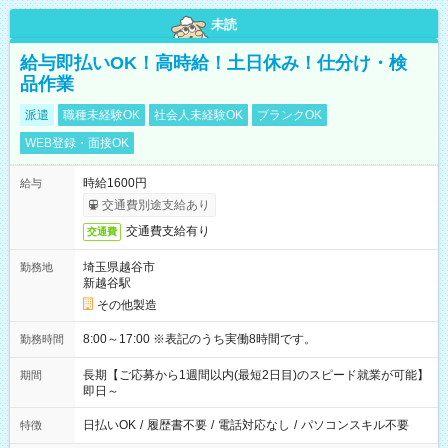
未読
給与即払いOK！高時給！土日休み！仕分け・検
品作業
派遣
職種未経験OK
社会人未経験OK
ブランクOK
WEB登録・面接OK
時給1600円
給与
交通費別途支給あり
交通費支給有り
交通費
埼玉県越谷市
勤務地
新越谷駅
その他製造
8:00～17:00 ※表記のうち実働8時間です。
勤務時間
長期【ご応募から1週間以内(最短2日目)のスピード就業が可能】
期間
即日～
日払いOK
/
履歴書不要
/
電話対応なし
/
パソコンスキル不要
特徴