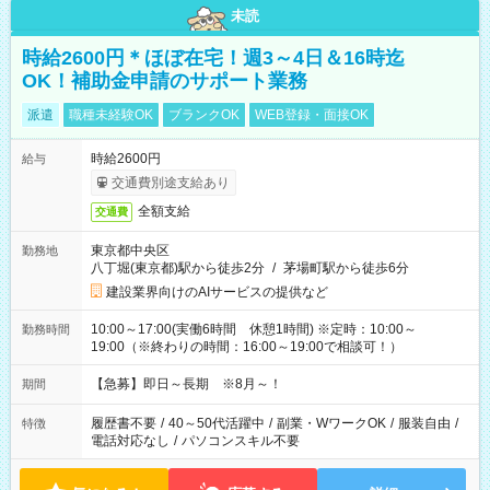
未読
時給2600円＊ほぼ在宅！週3～4日＆16時迄
OK！補助金申請のサポート業務
派遣
職種未経験OK
ブランクOK
WEB登録・面接OK
時給2600円
給与
交通費別途支給あり
全額支給
交通費
東京都中央区
勤務地
八丁堀(東京都)駅から徒歩2分
/
茅場町駅から徒歩6分
建設業界向けのAIサービスの提供など
10:00～17:00(実働6時間 休憩1時間) ※定時：10:00～
勤務時間
19:00（※終わりの時間：16:00～19:00で相談可！）
【急募】即日～長期 ※8月～！
期間
履歴書不要
/
40～50代活躍中
/
副業・WワークOK
/
服装自由
/
特徴
電話対応なし
/
パソコンスキル不要