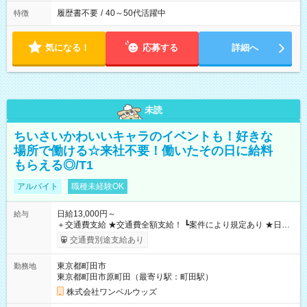
履歴書不要
/
40～50代活躍中
特徴
気になる！
応募する
詳細へ
未読
ちいさいかわいいキャラのイベントも！好きな
場所で働ける☆来社不要！働いたその日に給料
もらえる◎/T1
アルバイト
職種未経験OK
日給13,000円～
給与
＋交通費支給 ★交通費全額支給！ ┗案件により規定あり ★日払
いOK！（規定あり） ┗働いたその日に現金GET♪ お仕事後はコ
交通費別途支給あり
ンビニATMから 日払い分を引き落とせます！ 【試用期間】試
用期間なし
東京都町田市
勤務地
東京都町田市原町田（最寄り駅：町田駅）
株式会社ワンベルウッズ