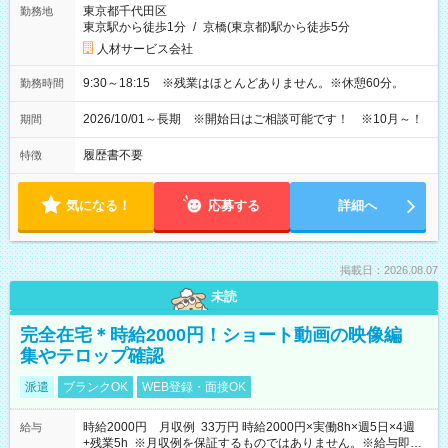
東京都千代田区
勤務地
東京駅から徒歩1分
/
京橋(東京都)駅から徒歩5分
人材サービス会社
9:30～18:15 ※残業はほとんどありません。※休憩60分。
勤務時間
2026/10/01～長期 ※開始日はご相談可能です！ ※10月～！
期間
履歴書不要
特徴
気になる！
応募する
詳細へ
掲載日：2026.08.07
未読
完全在宅＊時給2000円！ショート動画の映像編
集やテロップ確認
派遣
ブランクOK
WEB登録・面接OK
時給2000円 月収例 33万円 時給2000円×実働8h×週5日×4週
給与
+残業5h ※月収例を保証するものではありません。※給与即受