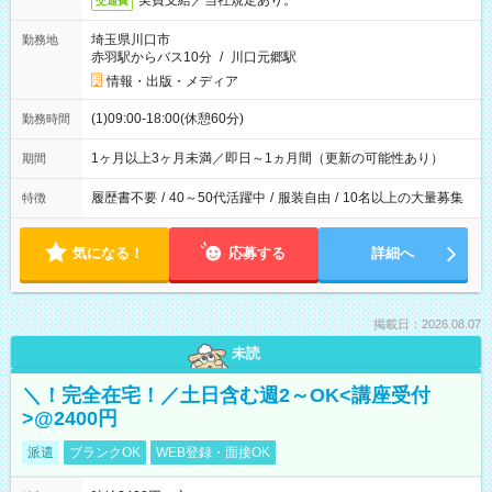
実費支給／当社規定あり。
交通費
埼玉県川口市
勤務地
赤羽駅からバス10分
/
川口元郷駅
情報・出版・メディア
(1)09:00-18:00(休憩60分)
勤務時間
1ヶ月以上3ヶ月未満／即日～1ヵ月間（更新の可能性あり）
期間
履歴書不要
/
40～50代活躍中
/
服装自由
/
10名以上の大量募集
特徴
気になる！
応募する
詳細へ
掲載日：2026.08.07
未読
＼！完全在宅！／土日含む週2～OK<講座受付
>@2400円
派遣
ブランクOK
WEB登録・面接OK