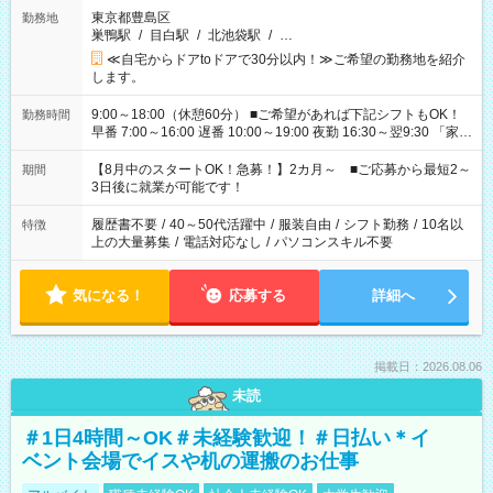
東京都豊島区
勤務地
巣鴨駅
/
目白駅
/
北池袋駅
/
…
≪自宅からドアtoドアで30分以内！≫ご希望の勤務地を紹介
します。
9:00～18:00（休憩60分） ■ご希望があれば下記シフトもOK！
勤務時間
早番 7:00～16:00 遅番 10:00～19:00 夜勤 16:30～翌9:30 「家族
と休みを合わせたい」 「余裕を持って夕飯の準備がしたい」
「できれば残業はしたくない」 など、ご希望を教えてください
【8月中のスタートOK！急募！】2カ月～ ■ご応募から最短2～
期間
ね。 ※Wワーク希望の方へ 今ご覧のお仕事で希望する勤務時間
3日後に就業が可能です！
と、もう1つのお仕事の勤務時間。 合計で週40時間を超える場
合は応募できません。
履歴書不要
/
40～50代活躍中
/
服装自由
/
シフト勤務
/
10名以
特徴
上の大量募集
/
電話対応なし
/
パソコンスキル不要
気になる！
応募する
詳細へ
掲載日：2026.08.06
未読
＃1日4時間～OK＃未経験歓迎！＃日払い＊イ
ベント会場でイスや机の運搬のお仕事