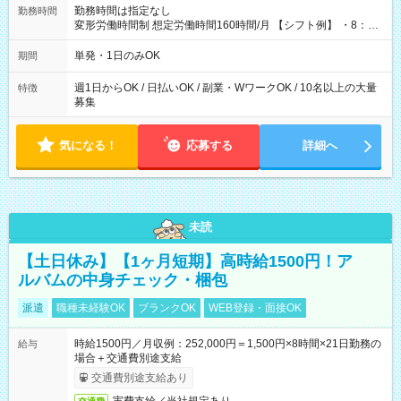
勤務時間は指定なし
勤務時間
変形労働時間制 想定労働時間160時間/月 【シフト例】 ・8：00
～21：00
単発・1日のみOK
期間
週1日からOK / 日払いOK / 副業・WワークOK / 10名以上の大量
特徴
募集
気になる！
応募する
詳細へ
未読
【土日休み】【1ヶ月短期】高時給1500円！ア
ルバムの中身チェック・梱包
派遣
職種未経験OK
ブランクOK
WEB登録・面接OK
時給1500円／月収例：252,000円＝1,500円×8時間×21日勤務の
給与
場合＋交通費別途支給
交通費別途支給あり