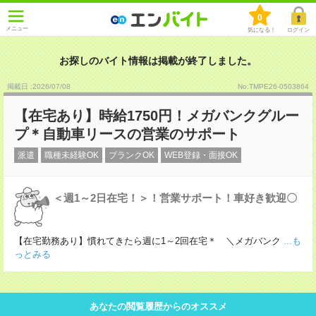
0
メニュー
気になる！
ログイン
お探しのバイト情報は掲載が終了しました。
掲載日 :2026
/
07
/
08
No.TMPE26-0503864
【在宅あり】時給1750円！メガバンクグルー
プ＊自動車リースの営業のサポート
派遣
職種未経験OK
ブランクOK
WEB登録・面接OK
＜週1～2日在宅！＞！営業サポート！車好き歓迎〇
【在宅勤務あり】慣れてきたら週に1～2回在宅＊ ＼メガバンク
...も
っとみる
あなたの閲覧履歴からのオススメ