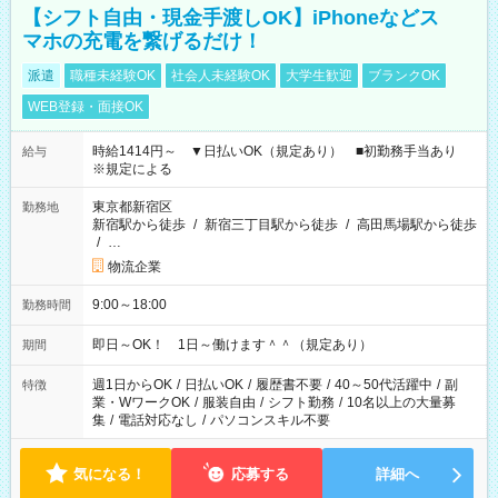
【シフト自由・現金手渡しOK】iPhoneなどス
マホの充電を繋げるだけ！
派遣
職種未経験OK
社会人未経験OK
大学生歓迎
ブランクOK
WEB登録・面接OK
時給1414円～ ▼日払いOK（規定あり） ■初勤務手当あり
給与
※規定による
東京都新宿区
勤務地
新宿駅から徒歩
/
新宿三丁目駅から徒歩
/
高田馬場駅から徒歩
/
…
物流企業
9:00～18:00
勤務時間
即日～OK！ 1日～働けます＾＾（規定あり）
期間
週1日からOK
/
日払いOK
/
履歴書不要
/
40～50代活躍中
/
副
特徴
業・WワークOK
/
服装自由
/
シフト勤務
/
10名以上の大量募
集
/
電話対応なし
/
パソコンスキル不要
気になる！
応募する
詳細へ