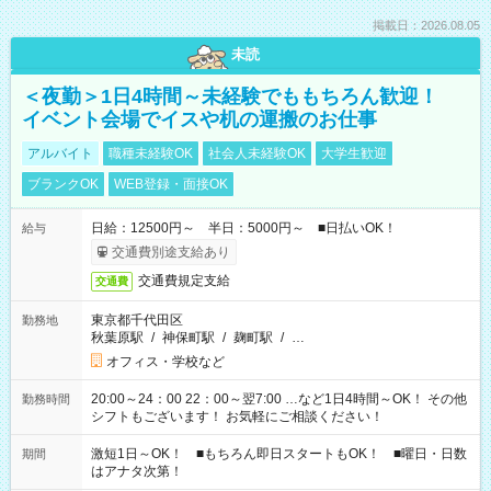
掲載日：2026.08.05
未読
＜夜勤＞1日4時間～未経験でももちろん歓迎！
イベント会場でイスや机の運搬のお仕事
アルバイト
職種未経験OK
社会人未経験OK
大学生歓迎
ブランクOK
WEB登録・面接OK
日給：12500円～ 半日：5000円～ ■日払いOK！
給与
交通費別途支給あり
交通費規定支給
交通費
東京都千代田区
勤務地
秋葉原駅
/
神保町駅
/
麹町駅
/
…
オフィス・学校など
20:00～24：00 22：00～翌7:00 …など1日4時間～OK！ その他
勤務時間
シフトもございます！ お気軽にご相談ください！
激短1日～OK！ ■もちろん即日スタートもOK！ ■曜日・日数
期間
はアナタ次第！