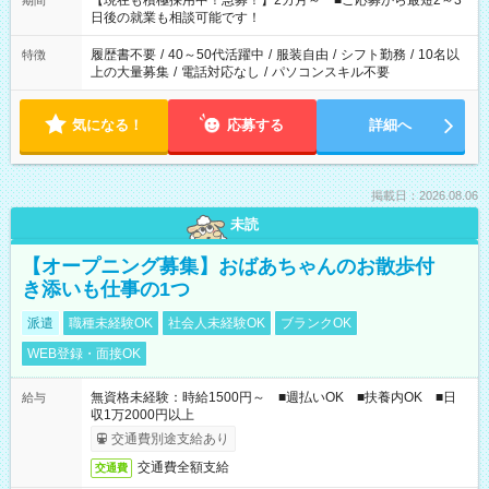
【現在も積極採用中！急募！】2カ月～ ■ご応募から最短2～3
期間
の方へ 今ご覧のお仕事で希望する勤務時間と、もう1つのお仕事
日後の就業も相談可能です！
の勤務時間。 合計で週40時間を超える場合は応募できません。
履歴書不要
/
40～50代活躍中
/
服装自由
/
シフト勤務
/
10名以
特徴
上の大量募集
/
電話対応なし
/
パソコンスキル不要
気になる！
応募する
詳細へ
掲載日：2026.08.06
未読
【オープニング募集】おばあちゃんのお散歩付
き添いも仕事の1つ
派遣
職種未経験OK
社会人未経験OK
ブランクOK
WEB登録・面接OK
無資格未経験：時給1500円～ ■週払いOK ■扶養内OK ■日
給与
収1万2000円以上
交通費別途支給あり
交通費全額支給
交通費