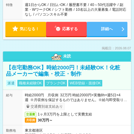
週1日からOK
/
日払いOK
/
履歴書不要
/
40～50代活躍中
/
副
特徴
業・WワークOK
/
シフト勤務
/
10名以上の大量募集
/
電話対応
なし
/
パソコンスキル不要
気になる！
応募する
詳細へ
掲載日：2026.08.07
未読
【在宅勤務OK】時給2000円！未経験OK！化粧
品メーカーで編集・校正・制作
派遣
職種未経験OK
ブランクOK
WEB登録・面接OK
時給2000円 月収例 32万円 時給2000円×実働8h×週5日×4
給与
週 ※月収例を保証するものではありません。※給与即受取りサ
ービス利用可（利用条件有）
交通費別途支給あり
1ヶ月3万円を上限として実費支給
交通費
30万円～
月収例
東京都港区
勤務地