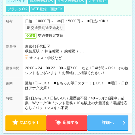
アルバイト
職種未経験OK
社会人未経験OK
大学生歓迎
ブランクOK
WEB登録・面接OK
日給：10000円～ 半日：5000円～ ■日払いOK！
給与
交通費別途支給あり
交通費規定支給
交通費
東京都千代田区
勤務地
秋葉原駅
/
神保町駅
/
麹町駅
/
…
オフィス・学校など
20:00～24：00 22：00～翌7:00 …など1日4時間～OK！ その他
勤務時間
シフトもございます！ お気軽にご相談ください！
激短1日～OK！ ■もちろん即日スタートもOK！ ■曜日・日数
期間
はアナタ次第！
週1日からOK
/
日払いOK
/
履歴書不要
/
40～50代活躍中
/
副
特徴
業・WワークOK
/
シフト勤務
/
10名以上の大量募集
/
電話対応
なし
/
パソコンスキル不要
気になる！
応募する
詳細へ