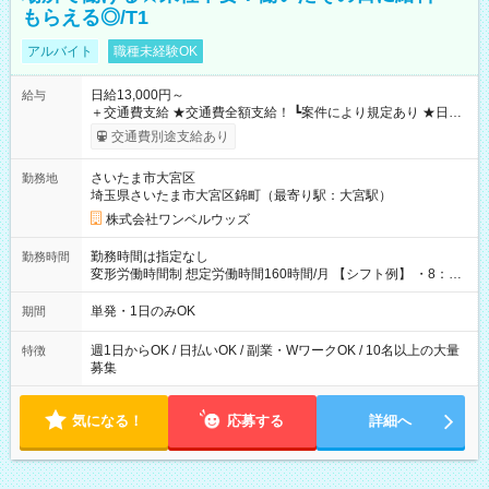
もらえる◎/T1
アルバイト
職種未経験OK
日給13,000円～
給与
＋交通費支給 ★交通費全額支給！ ┗案件により規定あり ★日払
いOK！（規定あり） ┗働いたその日に現金GET♪ お仕事後はコ
交通費別途支給あり
ンビニATMから 日払い分を引き落とせます！ 【試用期間】試
用期間なし
さいたま市大宮区
勤務地
埼玉県さいたま市大宮区錦町（最寄り駅：大宮駅）
株式会社ワンベルウッズ
勤務時間は指定なし
勤務時間
変形労働時間制 想定労働時間160時間/月 【シフト例】 ・8：00
～21：00
単発・1日のみOK
期間
週1日からOK / 日払いOK / 副業・WワークOK / 10名以上の大量
特徴
募集
気になる！
応募する
詳細へ