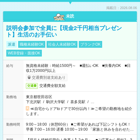
掲載日：2026.08.06
未読
説明会参加で全員に【現金2千円相当プレゼン
ト】生活のお手伝い
派遣
職種未経験OK
社会人未経験OK
ブランクOK
WEB登録・面接OK
無資格未経験：時給1500円～ ■週払いOK ■扶養内OK ■日
給与
収1万2000円以上
交通費別途支給あり
交通費全額支給
交通費
東京都世田谷区
勤務地
下北沢駅
/
駒沢大学駅
/
喜多見駅
/
…
≪自宅からドアtoドアで30分以内！≫ご希望の勤務地を紹介
します。
9:00～18:00（休憩60分） ■ご希望があれば下記シフトもOK！
勤務時間
早番 7:00～16:00 遅番 10:00～19:00 「家族と休みを合わせた
い」 「余裕を持って夕飯の準備がしたい」 「できれば残業はし
たくない」 など、ご希望を教えてくださいね。 ※Wワーク希望