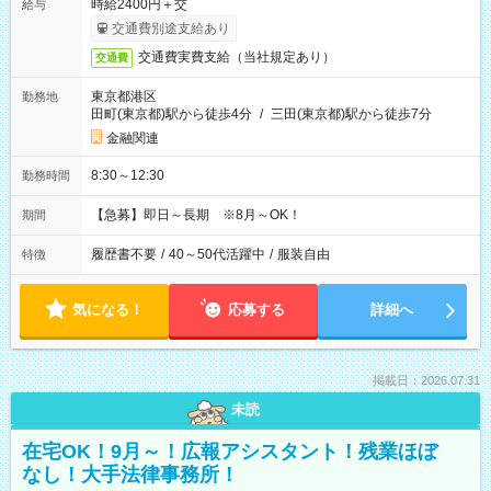
時給2400円＋交
給与
交通費別途支給あり
交通費実費支給（当社規定あり）
交通費
東京都港区
勤務地
田町(東京都)駅から徒歩4分
/
三田(東京都)駅から徒歩7分
金融関連
8:30～12:30
勤務時間
【急募】即日～長期 ※8月～OK！
期間
履歴書不要
/
40～50代活躍中
/
服装自由
特徴
気になる！
応募する
詳細へ
掲載日：2026.07.31
未読
在宅OK！9月～！広報アシスタント！残業ほぼ
なし！大手法律事務所！