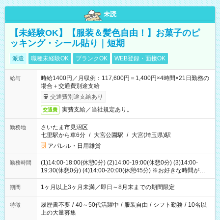
未読
【未経験OK】【服装＆髪色自由！】お菓子のピ
ッキング・シール貼り｜短期
派遣
職種未経験OK
ブランクOK
WEB登録・面接OK
時給1400円／月収例：117,600円＝1,400円×4時間×21日勤務の
給与
場合＋交通費別途支給
交通費別途支給あり
実費支給／当社規定あり。
交通費
さいたま市見沼区
勤務地
七里駅から車6分
/
大宮公園駅
/
大宮(埼玉県)駅
アパレル・日用雑貨
(1)14:00-18:00(休憩0分) (2)14:00-19:00(休憩0分) (3)14:00-
勤務時間
19:30(休憩0分) (4)14:00-20:00(休憩45分) ※お好きな時間が選べ
ます
1ヶ月以上3ヶ月未満／即日～8月末までの期間限定
期間
履歴書不要
/
40～50代活躍中
/
服装自由
/
シフト勤務
/
10名以
特徴
上の大量募集