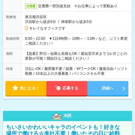
交通費一部別途支給 ※お仕事によって変動あり
交通費
東京都渋谷区
勤務地
渋谷駅から徒歩5分
/
神泉駅から徒歩5分
キレイなオフィスです
8:00～22:00 ▼1日4時間～ 10時～・11時～など、シフト希望
勤務時間
ご相談ください！
【急募】即日～短期も長期もOK！最短翌月末まで 1か月ごとの
期間
更新が可能！開始日もご相談ください！
日払いOK
/
履歴書不要
/
副業・WワークOK
/
服装自由
/
シフト
特徴
勤務
/
10名以上の大量募集
/
パソコンスキル不要
気になる！
応募する
詳細へ
未読
ちいさいかわいいキャラのイベントも！好きな
場所で働ける☆来社不要！働いたその日に給料