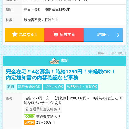
即日～長期 ※開始日相談OK
期間
履歴書不要
/
服装自由
特徴
気になる！
応募する
詳細へ
掲載日：2026.08.07
未読
完全在宅＊4名募集！時給1750円！未経験OK！
内定通知書の内容確認など事務
派遣
職種未経験OK
ブランクOK
WEB登録・面接OK
時給1750円＋交 【月収例】290,937円～ ■給与の前払いが可
給与
能な速払いサービスあり
交通費別途支給あり
交通費支給あり
交通費
25～30万円
月収例