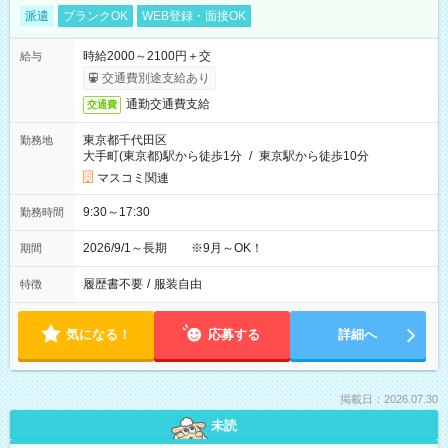
派遣
ブランクOK
WEB登録・面接OK
時給2000～2100円＋交
給与
交通費別途支給あり
通勤交通費支給
交通費
東京都千代田区
勤務地
大手町(東京都)駅から徒歩1分
/
東京駅から徒歩10分
マスコミ関連
9:30～17:30
勤務時間
2026/9/1～長期 ※9月～OK！
期間
履歴書不要
/
服装自由
特徴
気になる！
応募する
詳細へ
掲載日：2026.07.30
未読