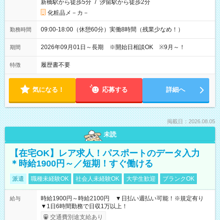
新橋駅から徒歩5分
/
汐留駅から徒歩2分
化粧品メ－カ－
09:00-18:00（休憩60分）実働8時間（残業少なめ！）
勤務時間
2026年09月01日～長期 ※開始日相談OK ※9月～！
期間
履歴書不要
特徴
気になる！
応募する
詳細へ
掲載日：2026.08.05
未読
【在宅OK】レア求人！パスポートのデータ入力
＊時給1900円～／短期！すぐ働ける
派遣
職種未経験OK
社会人未経験OK
大学生歓迎
ブランクOK
時給1900円～時給2100円 ▼日払い週払い可能！※規定有り
給与
▼1日6時間勤務で日収1万以上！
交通費別途支給あり