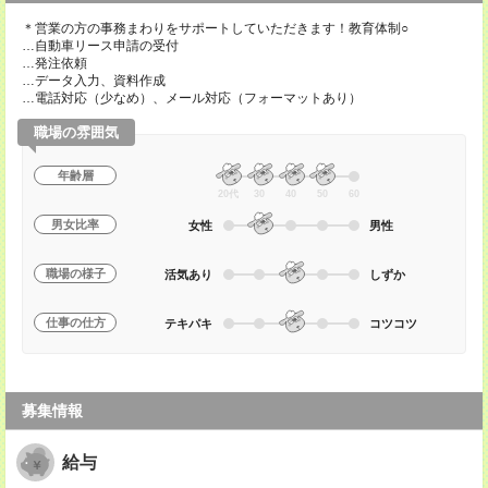
＊営業の方の事務まわりをサポートしていただきます！教育体制○
…自動車リース申請の受付
…発注依頼
…データ入力、資料作成
…電話対応（少なめ）、メール対応（フォーマットあり）
職場の雰囲気
年齢層
20代
30
40
50
60
男女比率
女性
男性
職場の様子
活気あり
しずか
仕事の仕方
テキパキ
コツコツ
募集情報
給与