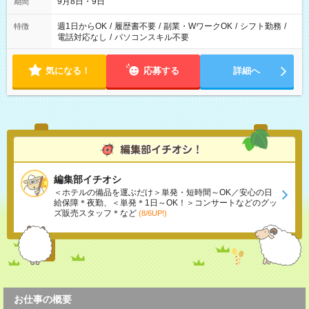
9月8日・9日
期間
週1日からOK
/
履歴書不要
/
副業・WワークOK
/
シフト勤務
/
特徴
電話対応なし
/
パソコンスキル不要
気になる！
応募する
詳細へ
編集部イチオシ
＜ホテルの備品を運ぶだけ＞単発・短時間～OK／安心の日
給保障＊夜勤、＜単発＊1日～OK！＞コンサートなどのグッ
ズ販売スタッフ＊など
(8/6UP!)
お仕事の概要