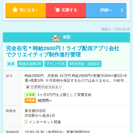
気になる！
応募する
詳細へ
掲載日：2026.08.06
未読
完全在宅＊時給2600円！ライブ配信アプリ会社
でクリエイティブ制作進行管理
派遣
職種未経験OK
ブランクOK
WEB登録・面接OK
時給2600円 月収例 41万円 時給2600円×実働7h30m×週5日×4
給与
週+残業10h ※月収例を保証するものではありません。※給与即
受取りサービス利用可（利用条件有）
交通費別途支給あり
1ヶ月3万円を上限として実費支給
交通費
30万円～
月収例
東京都渋谷区
勤務地
渋谷駅から徒歩1分
インターネット関連
10:00-18:30（休憩60分）実働7時間30分
勤務時間